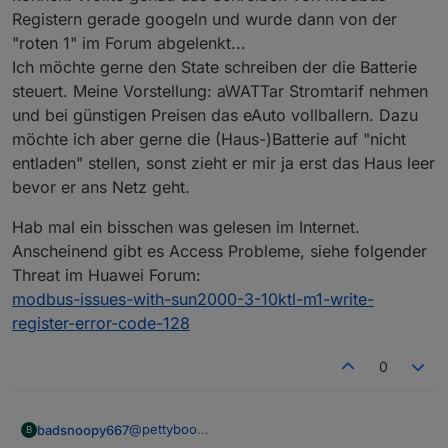
forcesetState
(
"Solarpower.Huawei.Invert
Registern gerade googeln und wurde dann von der
    }
"roten 1" im Forum abgelenkt...
// Battery register 32-41 (Storage related)
forcesetState
(
"Solarpower.Huawei.Inverter."
Ich möchte gerne den State schreiben der die Batterie
forcesetState
(
"Solarpower.Huawei.Inverter."
steuert. Meine Vorstellung: aWATTar Stromtarif nehmen
forcesetState
(
"Solarpower.Huawei.Inverter."
und bei günstigen Preisen das eAuto vollballern. Dazu
forcesetState
(
"Solarpower.Huawei.Inverter."
möchte ich aber gerne die (Haus-)Batterie auf "nicht
forcesetState
(
"Solarpower.Huawei.Inverter."
entladen" stellen, sonst zieht er mir ja erst das Haus leer
forcesetState
(
"Solarpower.Huawei.Inverter."
bevor er ans Netz geht.
forcesetState
(
"Solarpower.Huawei.Inverter."
forcesetState
(
"Solarpower.Huawei.Inverter."
Hab mal ein bisschen was gelesen im Internet.
forcesetState
(
"Solarpower.Huawei.Inverter."
Anscheinend gibt es Access Probleme, siehe folgender
forcesetState
(
"Solarpower.Huawei.Inverter."
Threat im Huawei Forum:
// Battery registers 42+43 (Battery stack r
modbus-issues-with-sun2000-3-10ktl-m1-write-
if
(
BatteryUnits
[id-
1
][
1
] > 
0
) {
register-error-code-128
forcesetState
(
"Solarpower.Huawei.Invert
    }
0
if
(
BatteryUnits
[id-
1
][
0
] > 
0
) {
forcesetState
(
"Solarpower.Huawei.Invert
    }
@
pettyboo
badsnoopy667
B