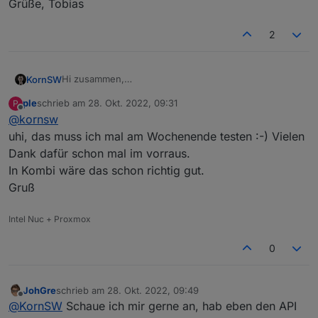
Grüße, Tobias
2
Hi zusammen,
KornSW
nur zu info, falls jemand statt Modbus lieber die Cloud
ple
schrieb am
28. Okt. 2022, 09:31
P
nehmen will (oder in Kombi, zwecks Anreicherung mit
https://github.com/KornSW/ioBroker.fusionsolar
zuletzt editiert von
Offline
@
kornsw
zusätzlichen Infos),
ich habe gerade einen veröffentlicht:
https://forum.iobroker.net/topic/59422/new-adapter-
uhi, das muss ich mal am Wochenende testen :-) Vielen
huawei-fusionsolar-api
Dank dafür schon mal im vorraus.
bei interesse gerne mal testen ;-)
In Kombi wäre das schon richtig gut.
Gruß
Grüße, Tobias
Intel Nuc + Proxmox
0
JohGre
schrieb am
28. Okt. 2022, 09:49
zuletzt editiert von
Offline
@
KornSW
Schaue ich mir gerne an, hab eben den API