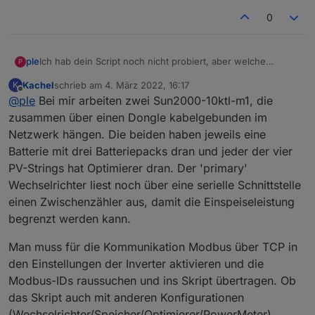
        bytearray.
push
(dataarray[index+i] & 
0xf
0
    }       
var
 value =  
String
.
fromCharCode
.
apply
(
null
return
 value;
Ich hab dein Script noch nicht probiert, aber welche
ple
P
}
Hardware hast du genau? Ich habe noch die Hoffung, dass
Kachel
schrieb am
4. März 2022, 16:17
K
ich ich es mit den Modbus Adapter hinbekomme.
zuletzt editiert von
function
getZeroTerminatedString
(
dataarray, ind
Offline
@
ple
Bei mir arbeiten zwei Sun2000-10ktl-m1, die
Bei mir werkelt ein KTL30 M3 an 40,5kwp mit dem Dongle,
var
 shortarray = dataarray.
slice
(index, ind
Ich bin mir aber auch noch nicht sicher, ob ich alle
der ist per Kabel angeschlossen.
zusammen über einen Dongle kabelgebunden im
var
 bytearray = [];
einstellungen im WR gefunden habe, da ich bisher nur
Aktuell melden der modbus Adapter noch
Netzwerk hängen. Die beiden haben jeweils eine
for
(
var
 i = 
0
; i < length; i++) {
über fusion solar die Einstellung auf "ermöglichen" gestellt
Batterie mit drei Batteriepacks dran und jeder der vier
habe. Ich muss nachher mal gucken, ob ich noch mehr
        bytearray.
push
(dataarray[index+i] >> 
8
)
einstellen muss, wenn ich direkt mit dem WR verbunden
PV-Strings hat Optimierer dran. Der 'primary'
        bytearray.
push
(dataarray[index+i] & 
0xf
bin.
    }       
Wechselrichter liest noch über eine serielle Schnittstelle
var
 value =  
String
.
fromCharCode
.
apply
(
null
einen Zwischenzähler aus, damit die Einspeiseleistung
var
 value2 = 
new
String
(value).
trim
();
begrenzt werden kann.
return
 value2;
}
Man muss für die Kommunikation Modbus über TCP in
den Einstellungen der Inverter aktivieren und die
function
forcesetState
(
objectname, value, optio
Modbus-IDs raussuchen und ins Skript übertragen. Ob
if
(!
existsState
(objectname)) {
das Skript auch mit anderen Konfigurationen
createState
(objectname, value, options)
(Wechselrichter/Speicher/Optimierer/PowerMeter)