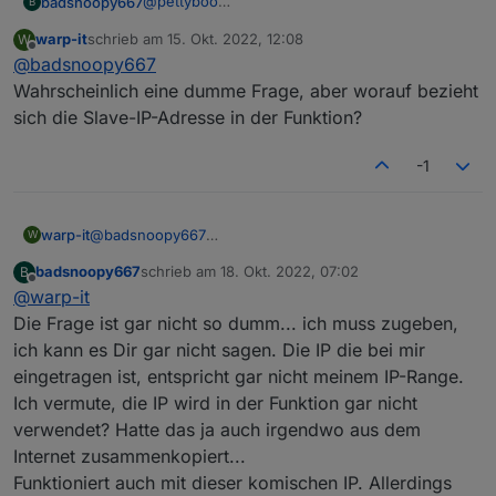
@
pettyboo
badsnoopy667
B
RegisterSpacesToReadContinuouslyPtr
 = 
0
https://forum.iobroker.net/assets/uploads/files/
Ich hab es jetzt hinbekommen Register zu
        currentinverter++
1624831109365-solar-inverter-modbus-
warp-it
schrieb am
15. Okt. 2022, 12:08
W
schreiben! Ich kann jetzt die maximale
flows.json
zuletzt editiert von
if
(currentinverter > 
ModBusIDs
.
length
){
Offline
interface-definitions-v3.0.pdf
@
badsnoopy667
Entladeleistung der Batterie auf 0 setzen wenn
            currentinverter = 
1
;  
das eAuto lädt.
Den Wert den man einstellen will, z.B. 400 Watt
Wahrscheinlich eine dumme Frage, aber worauf bezieht
            triggerprocessing = 
1
;             
Ich hab es mit node-red gemacht. Hier der
schreibt man in den SET Datenpunkt (vorher
sich die Slave-IP-Adresse in der Funktion?
        }
Flow für das eine Register:
anlegen!). Das Hauptproblem ist, dass der Wert
Viel Erfolg!
    }     
in zwei Register geschrieben werden muss.
-1
Also muss er aufgeteilt werden. Das macht der
}, 
2000
);
Funktions-Node im Flow. Einfach mal
ausprobieren, ich glaub man kann nicht viel
kaputt machen, falsche Werte nimmt der WR
warp-it
@
badsnoopy667
W
nicht an. (Ohne Garantie!)
Wahrscheinlich eine dumme Frage, aber worauf
badsnoopy667
schrieb am
18. Okt. 2022, 07:02
B
Hier nochmal die Modbus Interface Definitions
bezieht sich die Slave-IP-Adresse in der Funktion?
zuletzt editiert von
Offline
@
warp-it
V3, ohne die geht's nicht:
https://forum.iobroker.net/assets/uploads/files/
Die Frage ist gar nicht so dumm... ich muss zugeben,
1624831109365-solar-inverter-modbus-
ich kann es Dir gar nicht sagen. Die IP die bei mir
interface-definitions-v3.0.pdf
eingetragen ist, entspricht gar nicht meinem IP-Range.
Ich vermute, die IP wird in der Funktion gar nicht
verwendet? Hatte das ja auch irgendwo aus dem
Internet zusammenkopiert...
Funktioniert auch mit dieser komischen IP. Allerdings