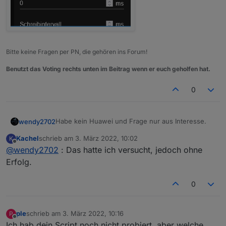
}
function
readSignedInt16
(
array
) {
var
 value = 
0
;
if
 (array[
0
] > 
32767
)
Bitte keine Fragen per PN, die gehören ins Forum!
        value = array[
0
] - 
65535
; 
else
Benutzt das Voting rechts unten im Beitrag wenn er euch geholfen hat.
        value = array[
0
];
0
return
 value;
}
function
readSignedInt32
(
array
) {
Habe kein Huawei und Frage nur aus Interesse.
wendy2702
var
 value = 
0
;
for
 (
var
 i = 
0
; i < 
2
; i++) {
Kachel
schrieb am
3. März 2022, 10:02
K
Der Modbus Adapter läuft auch nicht nach
zuletzt editiert von
Offline
        value = (value << 
16
) | array[i];
@
wendy2702
: Das hatte ich versucht, jedoch ohne
anpassen der Werte?
    }
Erfolg.
return
 value;
}
0
function
getU16
(
dataarray, index
) {
var
 value = 
readUnsignedInt16
(dataarray.
sli
return
 value;
ple
schrieb am
3. März 2022, 10:16
P
zuletzt editiert von
Offline
}
Ich hab dein Script noch nicht probiert, aber welche