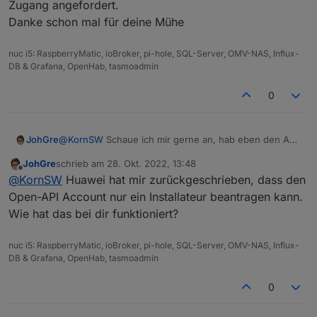
Zugang angefordert.
Danke schon mal für deine Mühe
nuc i5: RaspberryMatic, ioBroker, pi-hole, SQL-Server, OMV-NAS, Influx-
DB & Grafana, OpenHab, tasmoadmin
0
JohGre
@
KornSW
Schaue ich mir gerne an, hab eben den API
Zugang angefordert.
JohGre
schrieb am
28. Okt. 2022, 13:48
Danke schon mal für deine Mühe
zuletzt editiert von
Offline
@
KornSW
Huawei hat mir zurückgeschrieben, dass den
Open-API Account nur ein Installateur beantragen kann.
Wie hat das bei dir funktioniert?
nuc i5: RaspberryMatic, ioBroker, pi-hole, SQL-Server, OMV-NAS, Influx-
DB & Grafana, OpenHab, tasmoadmin
0