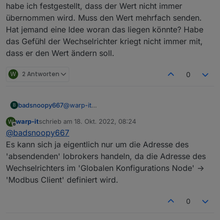
habe ich festgestellt, dass der Wert nicht immer
übernommen wird. Muss den Wert mehrfach senden.
Hat jemand eine Idee woran das liegen könnte? Habe
das Gefühl der Wechselrichter kriegt nicht immer mit,
dass er den Wert ändern soll.
W
2 Antworten
0
badsnoopy667
@
warp-it
B
Die Frage ist gar nicht so dumm... ich muss
warp-it
schrieb am
18. Okt. 2022, 08:24
W
zugeben, ich kann es Dir gar nicht sagen. Die IP
zuletzt editiert von
Offline
@
badsnoopy667
die bei mir eingetragen ist, entspricht gar nicht
meinem IP-Range. Ich vermute, die IP wird in
Es kann sich ja eigentlich nur um die Adresse des
der Funktion gar nicht verwendet? Hatte das ja
'absendenden' Iobrokers handeln, da die Adresse des
auch irgendwo aus dem Internet
Wechselrichters im 'Globalen Konfigurations Node' ->
zusammenkopiert...
'Modbus Client' definiert wird.
Funktioniert auch mit dieser komischen IP.
Allerdings habe ich festgestellt, dass der Wert
nicht immer übernommen wird. Muss den Wert
0
mehrfach senden. Hat jemand eine Idee woran
das liegen könnte? Habe das Gefühl der