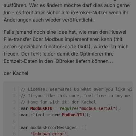
ausführen. Wer es ändern möchte darf dies auch gerne
tun - es freut aber sicher alle ioBroker-Nutzer wenn ihr
Änderungen auch wieder veröffentlicht.
Falls jemand noch eine Idee hat, wie man den Huawei
File-transfer über Modbus implementieren kann (mit
deren speziellem function-code 0x41), würde ich mich
freuen. Der fehlt leider damit die Optimierer ihre
Echtzeit-Daten in den IOBroker liefern können...
der Kachel
// License: Beerware! Do what ever you like wit
// If you like this code, feel free to buy me a
// Have fun with it! der Kachel
var
ModbusRTU
 = 
require
(
"modbus-serial"
);
var
 client = 
new
ModbusRTU
();
var
 modbusErrorMessages = [
"Unknown error"
,