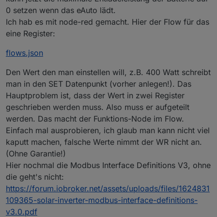
console
.
warn
(
"Error received readin
0 setzen wenn das eAuto lädt.
        }
else
Ich hab es mit node-red gemacht. Hier der Flow für das
        {   
eine Register:
console
.
debug
(
"Read data from id/ad
for
(
var
 i = 
0
; i < length; i++)  {
flows.json
GlobalDataBuffer
[id-
1
][address+
Den Wert den man einstellen will, z.B. 400 Watt schreibt
            } 
        }
man in den SET Datenpunkt (vorher anlegen!). Das
    });
Hauptproblem ist, dass der Wert in zwei Register
}
geschrieben werden muss. Also muss er aufgeteilt
werden. Das macht der Funktions-Node im Flow.
function
processData
(
) {
Einfach mal ausprobieren, ich glaub man kann nicht viel
console
.
log
(
"Processing new data..."
);
kaputt machen, falsche Werte nimmt der WR nicht an.
for
(
var
 i = 
1
; i <= 
ModBusIDs
.
length
; i++) 
(Ohne Garantie!)
ProcessDeviceInfo
(i);
processInverterStatus
(i);
Hier nochmal die Modbus Interface Definitions V3, ohne
processBattery
(i);
die geht's nicht:
processInverterPowerAdjustments
(i);
https://forum.iobroker.net/assets/uploads/files/1624831
processOptimizers
(i); 
109365-solar-inverter-modbus-interface-definitions-
    }    
v3.0.pdf
ProcessPowerMeterStatus
();