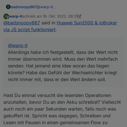
Wechselrichter kriegt nicht immer mit, dass er
badsnoopy667
@
warp-it
B
den Wert ändern soll.
Die Frage ist gar nicht so dumm... ich muss
warp-it
schrieb am
18. Okt. 2022, 08:31
W
zugeben, ich kann es Dir gar nicht sagen. Die IP
zuletzt editiert von warp-it
Offline
@
badsnoopy667
said in
Huawei Sun2000 & ioBroker
die bei mir eingetragen ist, entspricht gar nicht
meinem IP-Range. Ich vermute, die IP wird in
via JS script funktioniert
:
der Funktion gar nicht verwendet? Hatte das ja
auch irgendwo aus dem Internet
zusammenkopiert...
@
warp-it
Funktioniert auch mit dieser komischen IP.
Allerdings habe ich festgestellt, dass der Wert nicht
Allerdings habe ich festgestellt, dass der Wert
immer übernommen wird. Muss den Wert mehrfach
nicht immer übernommen wird. Muss den Wert
senden. Hat jemand eine Idee woran das liegen
mehrfach senden. Hat jemand eine Idee woran
das liegen könnte? Habe das Gefühl der
könnte? Habe das Gefühl der Wechselrichter kriegt
Wechselrichter kriegt nicht immer mit, dass er
nicht immer mit, dass er den Wert ändern soll.
den Wert ändern soll.
Hast Du einmal versucht die lesenden Operationen
anzuhalten, bevor Du an den Akku schreibst? Vielleicht
auch noch ein paar Sekunden warten, falls noch was
gebuffert ist. Spricht was dagegen, Schreiben und
Lesen mit Pausen in einen gemeinsamen Flow zu