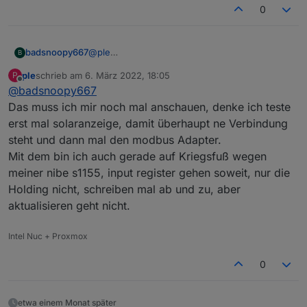
0
function
processBattery
(
id
) {
// Battery registers 1-15 (Stack 1 related)
@
ple
badsnoopy667
if
(
BatteryUnits
[id-
1
][
0
] > 
0
) {
B
Ich hab's mit dem Modbus Adapter nicht
forcesetState
(
"Solarpower.Huawei.Invert
ple
schrieb am
6. März 2022, 18:05
P
hinbekommen, der bekommt beim Huawei
https://forum.iobroker.net/topic/51639/solved-
zuletzt editiert von
forcesetState
(
"Solarpower.Huawei.Invert
Offline
@
badsnoopy667
leider keine Verbindung.
huawei-sun2000-wechselrichter-modbus-mit-
forcesetState
(
"Solarpower.Huawei.Invert
Ich habe aber hier aufgeschrieben, wie man es
node-red
Das muss ich mir noch mal anschauen, denke ich teste
forcesetState
(
"Solarpower.Huawei.Invert
mit node-red hinbekommt. Ist nur eine
erst mal solaranzeige, damit überhaupt ne Verbindung
forcesetState
(
"Solarpower.Huawei.Invert
Zusammenfassung, wie es geht habe ich mir im
steht und dann mal den modbus Adapter.
forcesetState
(
"Solarpower.Huawei.Invert
Forum zusammengesucht:
forcesetState
(
"Solarpower.Huawei.Invert
Mit dem bin ich auch gerade auf Kriegsfuß wegen
forcesetState
(
"Solarpower.Huawei.Invert
meiner nibe s1155, input register gehen soweit, nur die
forcesetState
(
"Solarpower.Huawei.Invert
Holding nicht, schreiben mal ab und zu, aber
forcesetState
(
"Solarpower.Huawei.Invert
aktualisieren geht nicht.
forcesetState
(
"Solarpower.Huawei.Invert
forcesetState
(
"Solarpower.Huawei.Invert
Intel Nuc + Proxmox
forcesetState
(
"Solarpower.Huawei.Invert
forcesetState
(
"Solarpower.Huawei.Invert
0
forcesetState
(
"Solarpower.Huawei.Invert
    }
// Battery registers 16+17 (Storage-related
etwa einem Monat später