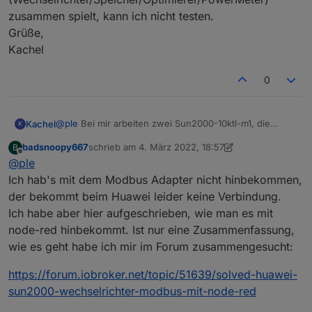
    }
zusammen spielt, kann ich nicht testen.
else
 {
setState
(objectname, value);
Grüße,
    }
Kachel
}  
// --------------------------------------------
0
// Functions to map registers into ioBreaker ob
function
processOptimizers
(
id
) {
forcesetState
(
"Solarpower.Huawei.Inverter."
@
ple
Bei mir arbeiten zwei Sun2000-10ktl-m1, die
Kachel
K
forcesetState
(
"Solarpower.Huawei.Inverter."
zusammen über einen Dongle kabelgebunden im
forcesetState
(
"Solarpower.Huawei.Inverter."
badsnoopy667
schrieb am
4. März 2022, 18:57
B
Netzwerk hängen. Die beiden haben jeweils eine
Man muss für die Kommunikation Modbus über TCP in
zuletzt editiert von badsnoopy667
3. Apr. 2022, 19:
Offline
}
@
ple
Batterie mit drei Batteriepacks dran und jeder der vier
den Einstellungen der Inverter aktivieren und die
PV-Strings hat Optimierer dran. Der 'primary'
Modbus-IDs raussuchen und ins Skript übertragen. Ob
Ich hab's mit dem Modbus Adapter nicht hinbekommen,
Wechselrichter liest noch über eine serielle
das Skript auch mit anderen Konfigurationen
function
processInverterPowerAdjustments
(
id
) {
der bekommt beim Huawei leider keine Verbindung.
Schnittstelle einen Zwischenzähler aus, damit die
(Wechselrichter/Speicher/Optimierer/PowerMeter)
forcesetState
(
"Solarpower.Huawei.Inverter."
Ich habe aber hier aufgeschrieben, wie man es mit
Einspeiseleistung begrenzt werden kann.
zusammen spielt, kann ich nicht testen.
forcesetState
(
"Solarpower.Huawei.Inverter."
node-red hinbekommt. Ist nur eine Zusammenfassung,
Grüße,
forcesetState
(
"Solarpower.Huawei.Inverter."
Kachel
wie es geht habe ich mir im Forum zusammengesucht:
forcesetState
(
"Solarpower.Huawei.Inverter."
forcesetState
(
"Solarpower.Huawei.Inverter."
https://forum.iobroker.net/topic/51639/solved-huawei-
forcesetState
(
"Solarpower.Huawei.Inverter."
sun2000-wechselrichter-modbus-mit-node-red
forcesetState
(
"Solarpower.Huawei.Inverter."
}