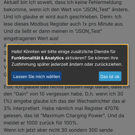
Aktuell bin ich soweit, dass ich keine Fehlermeldung
// Battery registers 110-141 are not suppor
bekomme, wenn ich den Wert von "JSON_Test" ändere.
}
Und ich glaube er wird auch geschrieben. Denn: Ich
lese dieses Modbus Register auch 1x pro Minute aus.
function
ProcessPowerMeterStatus
(
) {       
Und da ließt er dann meinen in "JSON_Test"
forcesetState
(
"Solarpower.Huawei.Meter.Stat
eingetragenen Wert aus!
forcesetState
(
"Solarpower.Huawei.Meter.Volt
Aber: Die Batterie entlädt trotzdem weiter, obwohl der
forcesetState
(
"Solarpower.Huawei.Meter.Volt
Hallo! Könnten wir bitte einige zusätzliche Dienste für
SOC kleiner ist als der eingegebene Wert. Es hat also
forcesetState
(
"Solarpower.Huawei.Meter.Volt
Funktionalität & Analytics
aktivieren? Sie können Ihre
forcesetState
(
"Solarpower.Huawei.Meter.Curr
keinen Effekt...
Zustimmung später jederzeit ändern oder zurückziehen.
forcesetState
(
"Solarpower.Huawei.Meter.Curr
Vielleicht hilft das ja schon jemandem weiter als
forcesetState
(
"Solarpower.Huawei.Meter.Curr
Gedankenanstoß wie man es hinbekommen kann?
Lassen Sie mich wählen
Das ist ok
forcesetState
(
"Solarpower.Huawei.Meter.Acti
forcesetState
(
"Solarpower.Huawei.Meter.Reac
Edit: Ich glaube das nichts passiert liegt daran, dass ich
forcesetState
(
"Solarpower.Huawei.Meter.Powe
den "Gain" von 10 vergessen habe. D.h. wenn ich 30
forcesetState
(
"Solarpower.Huawei.Meter.Grid
(%) eingebe glaube ich das der Wechselrichter das al
forcesetState
(
"Solarpower.Huawei.Meter.Posi
3% interpretiert. Habe nämlich mal Register 47076
forcesetState
(
"Solarpower.Huawei.Meter.Reve
gelesen, das ist "Maximum Charging Power". Und da
forcesetState
(
"Solarpower.Huawei.Meter.Accu
meldet er 1000 zurück für 100%.
forcesetState
(
"Solarpower.Huawei.Meter.Mete
forcesetState
(
"Solarpower.Huawei.Meter.Volt
Wenn ich jetzt aber nicht 30 sondern 300 sende