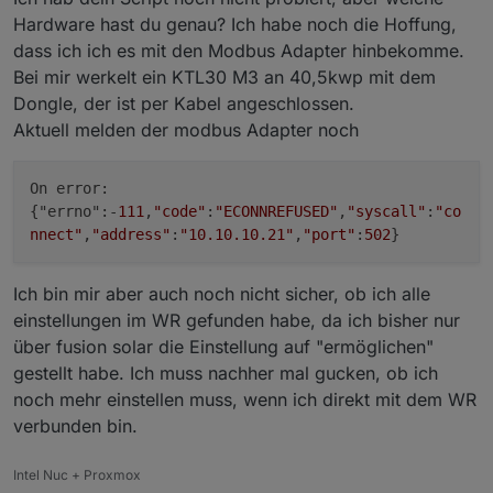
Hardware hast du genau? Ich habe noch die Hoffung,
function
getU32
(
dataarray, index
) {
dass ich ich es mit den Modbus Adapter hinbekomme.
var
 value = 
readUnsignedInt32
(dataarray.
sli
Bei mir werkelt ein KTL30 M3 an 40,5kwp mit dem
return
 value;
Dongle, der ist per Kabel angeschlossen.
}
Aktuell melden der modbus Adapter noch
function
getI16
(
dataarray, index
) {
var
 value = 
readSignedInt16
(dataarray.
slice
On error:
return
 value;
{"errno":-
111
,
"code"
:
"ECONNREFUSED"
,
"syscall"
:
"co
}
nnect"
,
"address"
:
"10.10.10.21"
,
"port"
:
502
}
function
getI32
(
dataarray, index
) {
Ich bin mir aber auch noch nicht sicher, ob ich alle
var
 value = 
readSignedInt32
(dataarray.
slice
return
 value;
einstellungen im WR gefunden habe, da ich bisher nur
}
über fusion solar die Einstellung auf "ermöglichen"
gestellt habe. Ich muss nachher mal gucken, ob ich
function
getString
(
dataarray, index, length
) {
noch mehr einstellen muss, wenn ich direkt mit dem WR
var
 shortarray = dataarray.
slice
(index, ind
verbunden bin.
var
 bytearray = [];
for
(
var
 i = 
0
; i < length; i++) {
Intel Nuc + Proxmox
        bytearray.
push
(dataarray[index+i] >> 
8
)