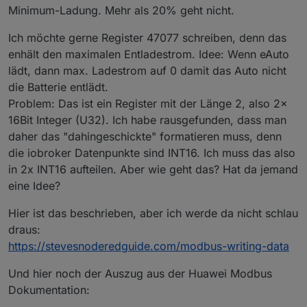
Minimum-Ladung. Mehr als 20% geht nicht.
forcesetState
(
"Solarpower.Huawei.Inverter."
forcesetState
(
"Solarpower.Huawei.Inverter."
Ich möchte gerne Register 47077 schreiben, denn das
forcesetState
(
"Solarpower.Huawei.Inverter."
enhält den maximalen Entladestrom. Idee: Wenn eAuto
forcesetState
(
"Solarpower.Huawei.Inverter."
forcesetState
(
"Solarpower.Huawei.Inverter."
lädt, dann max. Ladestrom auf 0 damit das Auto nicht
forcesetState
(
"Solarpower.Huawei.Inverter."
die Batterie entlädt.
forcesetState
(
"Solarpower.Huawei.Inverter."
Problem: Das ist ein Register mit der Länge 2, also 2x
forcesetState
(
"Solarpower.Huawei.Inverter."
16Bit Integer (U32). Ich habe rausgefunden, dass man
forcesetState
(
"Solarpower.Huawei.Inverter."
daher das "dahingeschickte" formatieren muss, denn
forcesetState
(
"Solarpower.Huawei.Inverter."
die iobroker Datenpunkte sind INT16. Ich muss das also
forcesetState
(
"Solarpower.Huawei.Inverter."
in 2x INT16 aufteilen. Aber wie geht das? Hat da jemand
forcesetState
(
"Solarpower.Huawei.Inverter."
forcesetState
(
"Solarpower.Huawei.Inverter."
eine Idee?
forcesetState
(
"Solarpower.Huawei.Inverter."
forcesetState
(
"Solarpower.Huawei.Inverter."
Hier ist das beschrieben, aber ich werde da nicht schlau
forcesetState
(
"Solarpower.Huawei.Inverter."
draus:
forcesetState
(
"Solarpower.Huawei.Inverter."
https://stevesnoderedguide.com/modbus-writing-data
forcesetState
(
"Solarpower.Huawei.Inverter."
forcesetState
(
"Solarpower.Huawei.Inverter."
Und hier noch der Auszug aus der Huawei Modbus
forcesetState
(
"Solarpower.Huawei.Inverter."
Dokumentation:
forcesetState
(
"Solarpower.Huawei.Inverter."