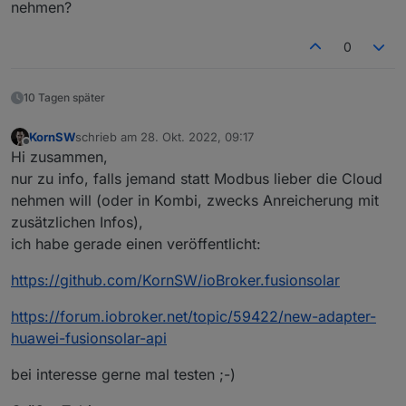
nehmen?
0
10 Tagen später
KornSW
schrieb am
28. Okt. 2022, 09:17
zuletzt editiert von
Offline
Hi zusammen,
nur zu info, falls jemand statt Modbus lieber die Cloud
nehmen will (oder in Kombi, zwecks Anreicherung mit
zusätzlichen Infos),
ich habe gerade einen veröffentlicht:
https://github.com/KornSW/ioBroker.fusionsolar
https://forum.iobroker.net/topic/59422/new-adapter-
huawei-fusionsolar-api
bei interesse gerne mal testen ;-)