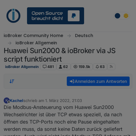
Weiter zum Inhalt
ioBroker Community Home
Deutsch
ioBroker Allgemein
Huawei Sun2000 & ioBroker via JS
script funktioniert
ioBroker Allgemein
481
62
159.5k
63
Anmelden zum Antworten
Kachel
schrieb am
1. März 2022, 21:03
K
zuletzt editiert von
Offline
Die Modbus-Ansteuerung vom Huawei Sun2000
Wechselrichter ist über TCP etwas speziell, da nach
öffnen des TCP-Ports noch eine Pause eingehalten
werden muss, da sonst keine Daten zurück geliefert