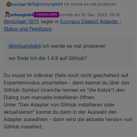
@
mrbungle64
ich werde es mal probieren
michael 1975
M
mrbungle64
schrieb am
10. Dez. 2022, 09:16
DEVELOPER
wo finde ich die 1.4.9 auf GitHub?
zuletzt editiert von
Offline
@
michael-1975
sagte in
Ecovacs Deebot Adapter -
Status und Feedback
:
@
mrbungle64
ich werde es mal probieren
wo finde ich die 1.4.9 auf GitHub?
Du musst im ioBroker (falls noch nicht geschehen) auf
Expertenmodus umschalten - dann kannst du über das
GitHub-Symbol (manche nennen es "die Katze") den
Dialog zum manuelle Installieren öffnen.
Unter "Den Adapter von GitHub installieren oder
aktualisieren" kannst du dann in der Auswahl den
Adapter auswählen - dann wird die aktuelle Version von
GitHub installiert.