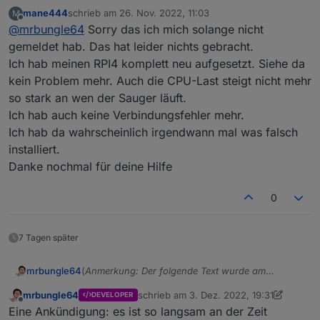
mane444
schrieb am
26. Nov. 2022, 11:03
M
zuletzt editiert von
Offline
@
mrbungle64
Sorry das ich mich solange nicht
Änder das bitte mal auf mind. 180 Sekunden.
Besser noch 300 oder 600 Sekunden.
gemeldet hab. Das hat leider nichts gebracht.
Hattest du das mal angepasst? Hat sich die Lage
Bei den neueren Geräten muss eigentlich
Ich hab meinen RPI4 komplett neu aufgesetzt. Siehe da
inzwischen verbessert?
fasst gar nicht mehr gepollt werden (also im
kein Problem mehr. Auch die CPU-Last steigt nicht mehr
Intervall abgefragt werden).
so stark an wen der Sauger läuft.
Ich hab auch keine Verbindungsfehler mehr.
Ich hab da wahrscheinlich irgendwann mal was falsch
installiert.
Danke nochmal für deine Hilfe
0
7 Tagen später
(
Anmerkung: Der folgende Text wurde am
mrbungle64
03.06.2022 gekürzt und danach immer wieder
mrbungle64
schrieb am
3. Dez. 2022, 19:31
DEVELOPER
aktualisiert
)
Hallo zusammen,
zuletzt editiert von mrbungle64
12. März
Offline
Eine Ankündigung: es ist so langsam an der Zeit