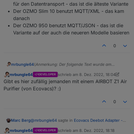
für den Datentransport - das ist die älteste Variante
Der OZMO Slim 10 benutzt MQTT/XML - das kam
danach
Der OZMO 950 benutzt MQTT/JSON - das ist die
Variante auf der auch die neueren Modelle basieren
0
(
Anmerkung: Der folgende Text wurde am
mrbungle64
03.06.2022 gekürzt und danach immer wieder
mrbungle64
schrieb am
8. Dez. 2022, 18:04
DEVELOPER
aktualisiert
)
Hallo zusammen,
zuletzt editiert von mrbungle64
12. Aug. 
Offline
Gibt es hier zufällig jemanden mit einem AIRBOT Z1 Air
ich möchte hier über den Status des Ecovacs
Purifier (von Ecovacs)? :)
Deebot Adapters berichten
und natürlich auch nach Eurer Meinung fragen,
0
ob es noch "offene Baustellen" gibt - oder ob Ihr
soweit alles damit umsetzen könnt, was Ihr Euch
so vorgestellt habt ( Bitte dabei aber realistisch
@
mrbungle64
sagte in
Ecovacs Deebot Adapter -
Aktuelle Versionen
Marc Berg
bleiben und auch den aktuellen Status
Status und Feedback
:
berücksichtigen ;) ).
mrbungle64
schrieb am
8. Dez. 2022, 18:18
DEVELOPER
zuletzt editiert von