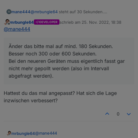
mane444
@
mrbungle64
steht auf 30 Sekunden.
M
Wobei mir auffällt das sich die Werte unter ecovacs-
mrbungle64
schrieb am
25. Nov. 2022, 18:38
DEVELOPER
deebot.0.map teilweise alle 2 Sekunden ändern.
zuletzt editiert von
Offline
@
mane444
Änder das bitte mal auf mind. 180 Sekunden.
Besser noch 300 oder 600 Sekunden.
Bei den neueren Geräten muss eigentlich fasst gar
nicht mehr gepollt werden (also im Intervall
abgefragt werden).
Hattest du das mal angepasst? Hat sich die Lage
inzwischen verbessert?
0
@
mane444
mrbungle64