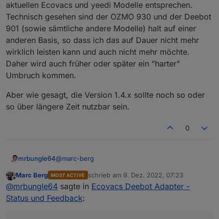
aktuellen Ecovacs und yeedi Modelle entsprechen.
Technisch gesehen sind der OZMO 930 und der Deebot
901 (sowie sämtliche andere Modelle) halt auf einer
anderen Basis, so dass ich das auf Dauer nicht mehr
wirklich leisten kann und auch nicht mehr möchte.
Daher wird auch früher oder später ein "harter"
Umbruch kommen.
Aber wie gesagt, die Version 1.4.x sollte noch so oder
so über längere Zeit nutzbar sein.
0
@
marc-berg
mrbungle64
Marc Berg
schrieb am
9. Dez. 2022, 07:23
MOST ACTIVE
zuletzt editiert von
Offline
Wird der OZMO Slim 10 denn wirklich noch
@
mrbungle64
sagte in
Ecovacs Deebot Adapter -
verkauft?
Status und Feedback
:
Hattest du meine Frage gesehen?