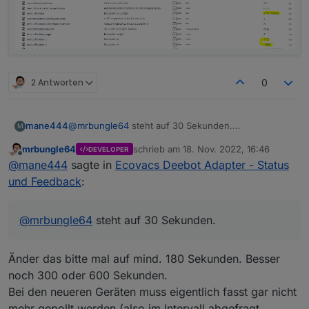
begrenzt hat.
2 Antworten
0
mane444
@
mrbungle64
steht auf 30 Sekunden.
M
Wobei mir auffällt das sich die Werte unter ecovacs-
mrbungle64
schrieb am
18. Nov. 2022, 16:46
DEVELOPER
deebot.0.map teilweise alle 2 Sekunden ändern.
zuletzt editiert von
Offline
@
mane444
sagte in
Ecovacs Deebot Adapter - Status
und Feedback
:
@
mrbungle64
steht auf 30 Sekunden.
Änder das bitte mal auf mind. 180 Sekunden. Besser
noch 300 oder 600 Sekunden.
Bei den neueren Geräten muss eigentlich fasst gar nicht
mehr gepollt werden (also im Intervall abgefragt