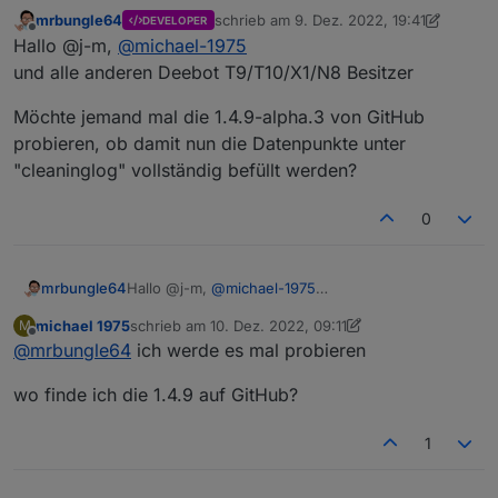
mrbungle64
schrieb am
9. Dez. 2022, 19:41
DEVELOPER
Kurze Info zum Cleaning Log beim T9:
zuletzt editiert von mrbungle64
12. Okt. 
Offline
Hallo @j-m,
@
michael-1975
Ich habe auf GitHub Infos bekommen - allerdings
haben die mich nicht so viel weitergebracht wie
Ich bin aber weiter an der Sache dran.
und alle anderen Deebot T9/T10/X1/N8 Besitzer
erhofft.
Möchte jemand mal die 1.4.9-alpha.3 von GitHub
probieren, ob damit nun die Datenpunkte unter
"cleaninglog" vollständig befüllt werden?
0
Hallo @j-m,
@
michael-1975
mrbungle64
und alle anderen Deebot T9/T10/X1/N8 Besitzer
michael 1975
schrieb am
10. Dez. 2022, 09:11
M
Möchte jemand mal die 1.4.9-alpha.3 von GitHub
zuletzt editiert von michael 1975
12. Okt. 2022, 10:13
Offline
@
mrbungle64
ich werde es mal probieren
probieren, ob damit nun die Datenpunkte unter
"cleaninglog" vollständig befüllt werden?
wo finde ich die 1.4.9 auf GitHub?
1