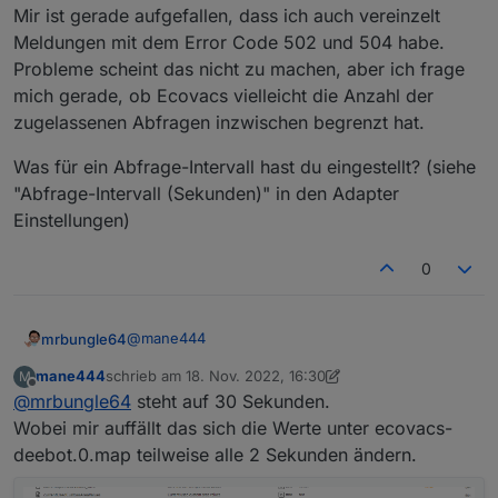
Mir ist gerade aufgefallen, dass ich auch vereinzelt
Meldungen mit dem Error Code 502 und 504 habe.
Probleme scheint das nicht zu machen, aber ich frage
mich gerade, ob Ecovacs vielleicht die Anzahl der
zugelassenen Abfragen inzwischen begrenzt hat.
Was für ein Abfrage-Intervall hast du eingestellt? (siehe
"Abfrage-Intervall (Sekunden)" in den Adapter
Einstellungen)
0
@
mane444
mrbungle64
mane444
schrieb am
18. Nov. 2022, 16:30
M
Mir ist gerade aufgefallen, dass ich auch
zuletzt editiert von mane444
Offline
@
mrbungle64
steht auf 30 Sekunden.
vereinzelt Meldungen mit dem Error Code 502
und 504 habe.
Was für ein Abfrage-Intervall hast du eingestellt?
Wobei mir auffällt das sich die Werte unter ecovacs-
Probleme scheint das nicht zu machen, aber ich
(siehe "Abfrage-Intervall (Sekunden)" in den
deebot.0.map teilweise alle 2 Sekunden ändern.
frage mich gerade, ob Ecovacs vielleicht die
Adapter Einstellungen)
Anzahl der zugelassenen Abfragen inzwischen