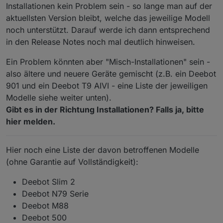
Installationen kein Problem sein - so lange man auf der
auf 32-Bit Systemen Probleme mit der
Die Generierung der aktuellen Map ("map.
aktuellsten Version bleibt, welche das jeweilige Modell
Erstellung vom Map Image.
[mapID].loadMapImage" bzw. "map64")
funktioniert noch nicht bei den Deebot X1,
Das betrifft hauptsächlich Raspberry Pi
noch unterstützt. Darauf werde ich dann entsprechend
Weitere Informationen:
X2, T20 und T30 Serien
Systeme, welche i.d.R. noch mit einem
in den Release Notes noch mal deutlich hinweisen.
32-Bit Linux betrieben werden. Das
Informationen und Praxistipps (GitHub)
wird offensichtlich durch eine System-
Ein Problem könnten aber "Misch-Installationen" sein -
Möglichkeit für sonstiges Feedback:
Datenpunkte (GitHub)
nahe Komponente von bzw. unter der
FAQ (GitHub)
also ältere und neuere Geräte gemischt (z.B. ein Deebot
Canvas Library verursacht - daher kann
Bug reports und feature requests (GitHub)
ich aktuell nichts machen und muss an
901 und ein Deebot T9 AIVI - eine Liste der jeweiligen
Nützliche Links:
Informationen und Praxistipps (Forum)
anderer Stelle gefixt werden. Auch eine
Modelle siehe weiter unten).
ältere Version von Canvas hilft nicht
Gibt es in der Richtung Installationen? Falls ja, bitte
Deebot Staubsauger in VIS integrieren -
weiter, da der betroffene Teil bei der
ioBroker Tutorial | verdrahtet.info
hier melden.
Installation i.d.R. neu erstellt wird.
Ideen-Sammlung "Views für ozmo Deebot"
(für Deebot Geräte im Allgemeinen)
Hier noch eine Liste der davon betroffenen Modelle
(ohne Garantie auf Vollständigkeit):
Deebot Slim 2
Deebot N79 Serie
Deebot M88
Deebot 500