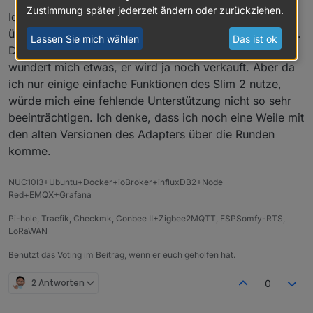
Deebot Slim 2
Zustimmung später jederzeit ändern oder zurückziehen.
bitte hier melden.
Ich nutze einen Ozmo 950 und einen Slim 2 und hatte
Und noch eine Liste der weiterhin unterstützten
Deebot N79 Serie
überlegt, den letzteren durch einen Slim 10 zu ersetzen.
Modelle (ebenfalls keine Garantie auf
Deebot M88
Lassen Sie mich wählen
Das ist ok
Dass dieser nun auch schon zum "alten Eisen" gehört,
Vollständigkeit)
Deebot 500
Deebot OZMO 920
Deebot 600/601/605
Deebot OZMO 950
wundert mich etwas, er wird ja noch verkauft. Aber da
Deebot 710/711
Deebot N8 Serie
ich nur einige einfache Funktionen des Slim 2 nutze,
Deebot 900/901
Deebot T8 Serie
würde mich eine fehlende Unterstützung nicht so sehr
Deebot OZMO 610
Deebot T9 Serie
Deebot OZMO 900/905
beeinträchtigen. Ich denke, dass ich noch eine Weile mit
Deebot T10 Serie
Deebot OZMO 930
Deebot X1 Serie
den alten Versionen des Adapters über die Runden
Deebot OZMO Slim 10/11
yeedi k650
komme.
yeedi 2 hybrid
yeedi vac hybrid
NUC10I3+Ubuntu+Docker+ioBroker+influxDB2+Node
yeedi mop station
Red+EMQX+Grafana
Pi-hole, Traefik, Checkmk, Conbee II+Zigbee2MQTT, ESPSomfy-RTS,
LoRaWAN
Benutzt das Voting im Beitrag, wenn er euch geholfen hat.
2 Antworten
0