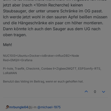
jetzt aber (nach <10min Recherche) keinen
Staubsauger, der unter unsere Schränke im OG passt.
Ich werde jetzt wohl in den sauren Apfel beißen müssen
und die Hängeschränke ein paar cm höher montieren.
Dann könnte ich auch den Sauger aus dem UG nach
oben tragen.
Meh!
NUC10I3+Ubuntu+Docker+ioBroker+influxDB2+Node
Red+EMQX+Grafana
Pi-hole, Traefik, Checkmk, Conbee II+Zigbee2MQTT, ESPSomfy-RTS,
LoRaWAN
Benutzt das Voting im Beitrag, wenn er euch geholfen hat.
0
@j-m
@
michael-1975
mrbungle64