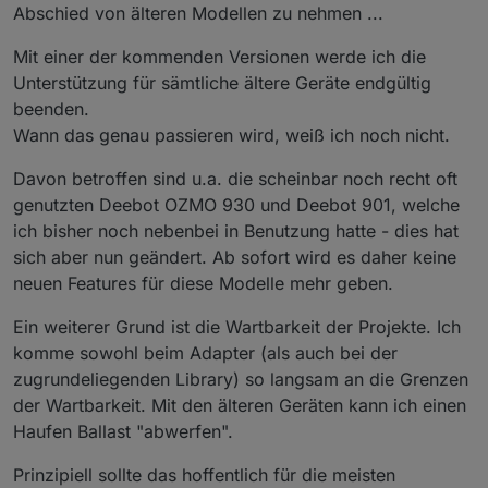
ich möchte hier über den Status des Ecovacs
Abschied von älteren Modellen zu nehmen ...
Deebot Adapters berichten
und natürlich auch nach Eurer Meinung fragen,
Mit einer der kommenden Versionen werde ich die
ob es noch "offene Baustellen" gibt - oder ob Ihr
Unterstützung für sämtliche ältere Geräte endgültig
soweit alles damit umsetzen könnt, was Ihr Euch
beenden.
so vorgestellt habt ( Bitte dabei aber realistisch
Aktuelle Versionen
Wann das genau passieren wird, weiß ich noch nicht.
bleiben und auch den aktuellen Status
berücksichtigen ;) ).
Davon betroffen sind u.a. die scheinbar noch recht oft
Stadiu
m
Version
Releasedatum
genutzten Deebot OZMO 930 und Deebot 901, welche
ich bisher noch nebenbei in Benutzung hatte - dies hat
Stable
1.4.14
04.02.2024 /
sich aber nun geändert. Ab sofort wird es daher keine
20.02.2024
neuen Features für diese Modelle mehr geben.
Beta
1.4.15
16.03.2024
Ein weiterer Grund ist die Wartbarkeit der Projekte. Ich
Alpha
1.4.16-
09.05.2024
komme sowohl beim Adapter (als auch bei der
alpha.2
zugrundeliegenden Library) so langsam an die Grenzen
der Wartbarkeit. Mit den älteren Geräten kann ich einen
Haufen Ballast "abwerfen".
Bekannte (größere) Probleme
Prinzipiell sollte das hoffentlich für die meisten
Aktuell gibt es (mehr oder weniger häufig)