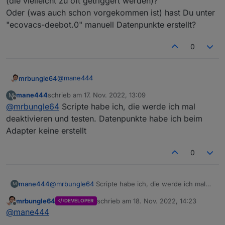
(die vielleicht zu oft getriggert werden)?
beobachten.
Oder (was auch schon vorgekommen ist) hast Du unter
"ecovacs-deebot.0" manuell Datenpunkte erstellt?
0
@
mane444
mrbungle64
mane444
schrieb am
17. Nov. 2022, 13:09
M
Laufen vielleicht irgendwelche Skripts für den
zuletzt editiert von
Offline
@
mrbungle64
Scripte habe ich, die werde ich mal
Deebot (die vielleicht zu oft getriggert werden)?
Oder (was auch schon vorgekommen ist) hast Du
deaktivieren und testen. Datenpunkte habe ich beim
unter "ecovacs-deebot.0" manuell Datenpunkte
Adapter keine erstellt
erstellt?
0
mane444
@
mrbungle64
Scripte habe ich, die werde ich mal
M
deaktivieren und testen. Datenpunkte habe ich beim
mrbungle64
schrieb am
18. Nov. 2022, 14:23
DEVELOPER
Adapter keine erstellt
zuletzt editiert von
Offline
@
mane444