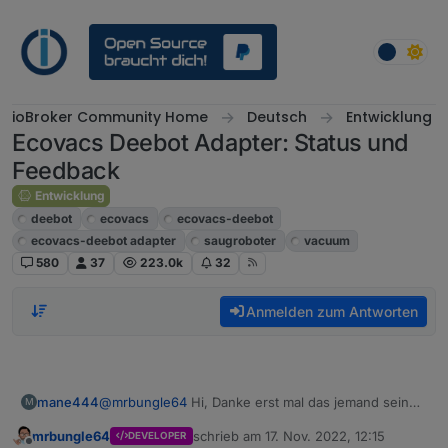
Weiter zum Inhalt
ioBroker Community Home
Deutsch
Entwicklung
Ecovacs Deebot Adapter: Status und
Feedback
Entwicklung
deebot
ecovacs
ecovacs-deebot
ecovacs-deebot adapter
saugroboter
vacuum
580
37
223.0k
32
Anmelden zum Antworten
@
mrbungle64
Hi, Danke erst mal das jemand seine
mane444
M
Freizeit in so ein Projekt investiert.
mrbungle64
schrieb am
17. Nov. 2022, 12:15
DEVELOPER
Ich habe aber leider immer noch das Problem das
zuletzt editiert von