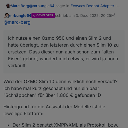
@
mrbungle64
sagte in
Ecovacs Deebot Adapter -
Marc Berg
Status und Feedback
:
mrbungle64
schrieb am
3. Dez. 2022, 20:25
DEVELOPER
zuletzt editiert von mrbungle64
12. März 
Offline
Ein Problem könnten aber "Misch-
@
marc-berg
Installationen" sein - also ältere und neuere
Ich nutze einen Ozmo 950 und einen Slim 2 und
Geräte gemischt (z.B. ein Deebot 901 und ein
hatte überlegt, den letzteren durch einen Slim 10 zu
Ich nutze einen Ozmo 950 und einen Slim 2 und
Deebot T9 AIVI - eine Liste der jeweiligen
ersetzen. Dass dieser nun auch schon zum "alten
Modelle siehe weiter unten).
hatte überlegt, den letzteren durch einen Slim 10 zu
Eisen" gehört, wundert mich etwas, er wird ja noch
Gibt es in der Richtung Installationen? Falls
ersetzen. Dass dieser nun auch schon zum "alten
verkauft. Aber da ich nur einige einfache
ja, bitte hier melden.
Eisen" gehört, wundert mich etwas, er wird ja noch
Funktionen des Slim 2 nutze, würde mich eine
fehlende Unterstützung nicht so sehr
verkauft.
beeinträchtigen. Ich denke, dass ich noch eine
Weile mit den alten Versionen des Adapters über
die Runden komme.
Wird der OZMO Slim 10 denn wirklich noch verkauft?
Ich habe mal kurz geschaut und nur ein paar
"Schnäppchen" für über 1.800 € gefunden :D
Hintergrund für die Auswahl der Modelle ist die
jeweilige Platform:
Der Slim 2 benutzt XMPP/XML als Protokoll bzw.