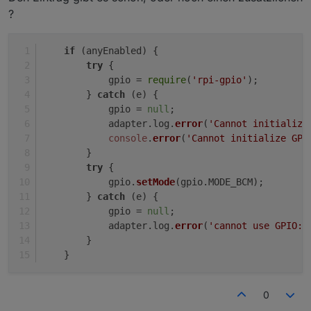
?
if
 (anyEnabled) {
try
 {
            gpio = 
require
(
'rpi-gpio'
);
        } 
catch
 (e) {
            gpio = 
null
;
            adapter.
log
.
error
(
'Cannot initialize
console
.
error
(
'Cannot initialize GPI
        }
try
 {
            gpio.
setMode
(gpio.
MODE_BCM
);
        } 
catch
 (e) {
            gpio = 
null
;
            adapter.
log
.
error
(
'cannot use GPIO: 
        }
    }
0