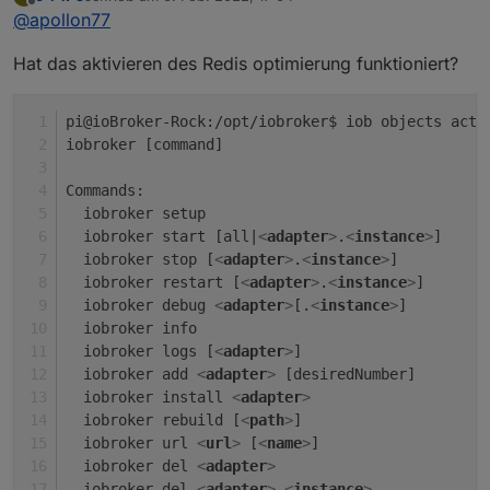
zuletzt editiert von
Offline
@
apollon77
Hat das aktivieren des Redis optimierung funktioniert?
pi@ioBroker-Rock:/opt/iobroker$ iob objects acti
iobroker [command]
Commands:
  iobroker setup                                
  iobroker start [all|
<
adapter
>
.
<
instance
>
]     
  iobroker stop [
<
adapter
>
.
<
instance
>
]          
  iobroker restart [
<
adapter
>
.
<
instance
>
]       
  iobroker debug 
<
adapter
>
[.
<
instance
>
]         
  iobroker info                                 
  iobroker logs [
<
adapter
>
]                     
  iobroker add 
<
adapter
>
 [desiredNumber]        
  iobroker install 
<
adapter
>
                    
  iobroker rebuild [
<
path
>
]                     
  iobroker url 
<
url
>
 [
<
name
>
]                   
  iobroker del 
<
adapter
>
                        
  iobroker del 
<
adapter
>
.
<
instance
>
             