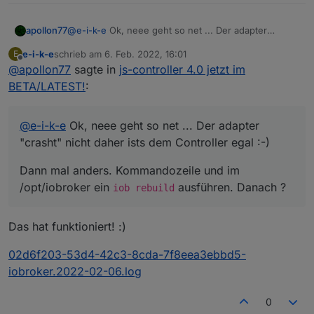
@
e-i-k-e
Ok, neee geht so net ... Der adapter
apollon77
"crasht" nicht daher ists dem Controller egal :-)
e-i-k-e
schrieb am
6. Feb. 2022, 16:01
E
Dann mal anders. Kommandozeile und im
zuletzt editiert von
Offline
@
apollon77
sagte in
js-controller 4.0 jetzt im
/opt/iobroker ein
iob rebuild
ausführen. Danach ?
BETA/LATEST!
:
@
e-i-k-e
Ok, neee geht so net ... Der adapter
"crasht" nicht daher ists dem Controller egal :-)
Dann mal anders. Kommandozeile und im
/opt/iobroker ein
ausführen. Danach ?
iob rebuild
Das hat funktioniert! :)
02d6f203-53d4-42c3-8cda-7f8eea3ebbd5-
iobroker.2022-02-06.log
0