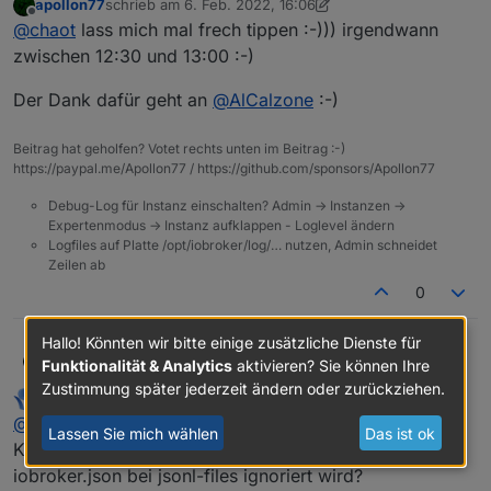
apollon77
schrieb am
6. Feb. 2022, 16:06
Rate mal wann ich das Update installiert habe
zuletzt editiert von apollon77
2. Juni 2022, 17:07
Offline
@
chaot
lass mich mal frech tippen :-))) irgendwann
zwischen 12:30 und 13:00 :-)
Der Dank dafür geht an
@
AlCalzone
:-)
Beitrag hat geholfen? Votet rechts unten im Beitrag :-)
https://paypal.me/Apollon77 / https://github.com/sponsors/Apollon77
Debug-Log für Instanz einschalten? Admin -> Instanzen ->
Expertenmodus -> Instanz aufklappen - Loglevel ändern
Logfiles auf Platte /opt/iobroker/log/… nutzen, Admin schneidet
Zeilen ab
0
Hallo! Könnten wir bitte einige zusätzliche Dienste für
Hallo ioBroker-Community,
apollon77
Funktionalität & Analytics
aktivieren? Sie können Ihre
Zustimmung später jederzeit ändern oder zurückziehen.
paul53
schrieb am
6. Feb. 2022, 16:29
nach längerer Entwicklungszeit kommt heute der
zuletzt editiert von
Offline
@
apollon77
neue js-controller 4.0 (Releasename "Isabelle") ins
Lassen Sie mich wählen
Das ist ok
Beta/Latest Repository (sollte im laufe des Abends
Node.js Versions-Anforderungen
Kann es sein, dass "writeFileInterval" in der
bei allen auftauchen). Dieser Artikel enthält alle
In diesem Release entfällt Node.js 10.x, welches seit
iobroker.json bei jsonl-files ignoriert wird?
wichtigen Infos zu diesem Release und im zweiten
April letztem Jahr nicht mehr gepflegt wird. Node.js
Informationen zur Version