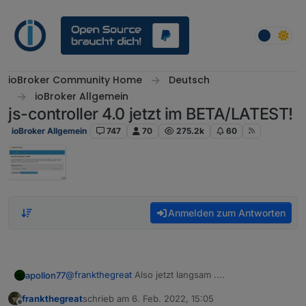
Weiter zum Inhalt
ioBroker Community Home
Deutsch
ioBroker Allgemein
js-controller 4.0 jetzt im BETA/LATEST!
ioBroker Allgemein
747
70
275.2k
60
Anmelden zum Antworten
@
frankthegreat
Also jetzt langsam ....
apollon77
frankthegreat
schrieb am
6. Feb. 2022, 15:05
1.) "apt" ist ein Linux kommando und hat mit ioBroker
zuletzt editiert von