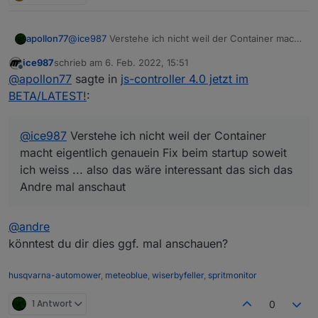
apollon77
@
ice987
Verstehe ich nicht weil der Container macht
eigentlich genauein Fix beim startup soweit ich
ice987
schrieb am
6. Feb. 2022, 15:51
weiss ... also das wäre interessant das sich das
zuletzt editiert von
Offline
@
apollon77
sagte in
js-controller 4.0 jetzt im
Andre mal anschaut
BETA/LATEST!
:
@
ice987
Verstehe ich nicht weil der Container
macht eigentlich genauein Fix beim startup soweit
ich weiss ... also das wäre interessant das sich das
Andre mal anschaut
@
andre
könntest du dir dies ggf. mal anschauen?
husqvarna-automower
,
meteoblue
,
wiserbyfeller
,
spritmonitor
1 Antwort
0