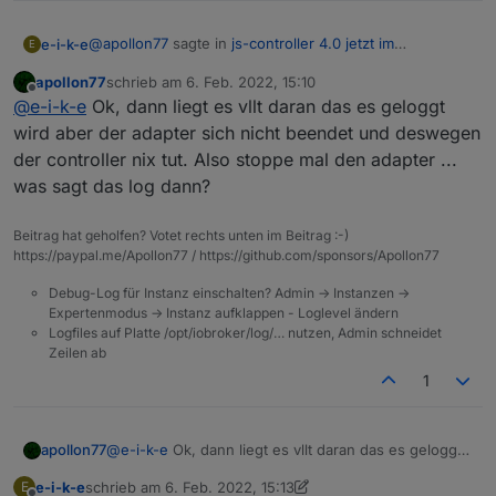
@
apollon77
sagte in
js-controller 4.0 jetzt im
e-i-k-e
E
BETA/LATEST!
:
apollon77
schrieb am
6. Feb. 2022, 15:10
zuletzt editiert von
Offline
console.error
@
e-i-k-e
Ok, dann liegt es vllt daran das es geloggt
wird aber der adapter sich nicht beendet und deswegen
der controller nix tut. Also stoppe mal den adapter ...
Den Eintrag gibt es schon, oder noch einen
zusätzlichen ?
was sagt das log dann?
    if (anyEnabled) {

        try {

Beitrag hat geholfen? Votet rechts unten im Beitrag :-)
            gpio = require('rpi-gpio');

https://paypal.me/Apollon77 / https://github.com/sponsors/Apollon77
        } catch (e) {

            gpio = null;

Debug-Log für Instanz einschalten? Admin -> Instanzen ->
            adapter.log.error('Cannot initiali
Expertenmodus -> Instanz aufklappen - Loglevel ändern
            console.error('Cannot initialize G
Logfiles auf Platte /opt/iobroker/log/… nutzen, Admin schneidet
        }

Zeilen ab
        try {

1
            gpio.setMode(gpio.MODE_BCM);

        } catch (e) {

            gpio = null;

apollon77
@
e-i-k-e
Ok, dann liegt es vllt daran das es geloggt
            adapter.log.error('cannot use GPIO
wird aber der adapter sich nicht beendet und
        }

e-i-k-e
schrieb am
6. Feb. 2022, 15:13
E
deswegen der controller nix tut. Also stoppe mal den