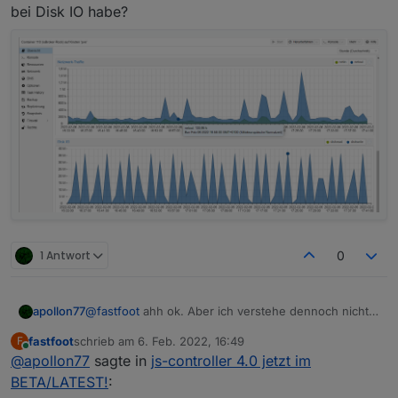
bei Disk IO habe?
1 Antwort
0
apollon77
@
fastfoot
ahh ok. Aber ich verstehe dennoch nicht
warum der fixer hier einen Effekt hat. Ich habe auch
fastfoot
schrieb am
6. Feb. 2022, 16:49
F
in den logs die bisher gezeigt wurden keinerlei
zuletzt editiert von
Online
@
apollon77
sagte in
js-controller 4.0 jetzt im
Fehler gesehen. Oooohhhhhh eine Idee hab ich. Ich
rede mit André
BETA/LATEST!
: