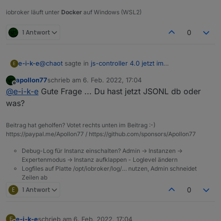
iobroker läuft unter
Docker
auf Windows (WSL2)
1 Antwort
0
@
chaot
sagte in
js-controller 4.0 jetzt im
e-i-k-e
E
BETA/LATEST!
:
apollon77
schrieb am
6. Feb. 2022, 17:04
zuletzt editiert von
Offline
@
apollon77
@
e-i-k-e
Gute Frage ... Du hast jetzt JSONL db oder
Gute Arbeit.
was?
Interessant!
Rate mal wann ich das Update installiert habe
Beitrag hat geholfen? Votet rechts unten im Beitrag :-)
Ich konnte dies bei dem Netzwerk-Traffic feststellen,
https://paypal.me/Apollon77 / https://github.com/sponsors/Apollon77
leider bei Disk IO kaum.
Wie könnte ich feststellen, weswegen ich diese Peaks
Debug-Log für Instanz einschalten? Admin -> Instanzen ->
bei Disk IO habe?
Expertenmodus -> Instanz aufklappen - Loglevel ändern
Logfiles auf Platte /opt/iobroker/log/… nutzen, Admin schneidet
Zeilen ab
E
1 Antwort
0
e-i-k-e
schrieb am
6. Feb. 2022, 17:04
E