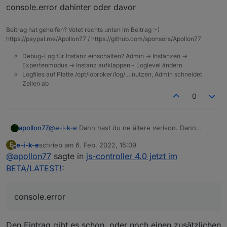
cb4f762f-0e18-47f5-8016-a54e92ccd659-main.js
console.error dahinter oder davor
Beitrag hat geholfen? Votet rechts unten im Beitrag :-)
https://paypal.me/Apollon77 / https://github.com/sponsors/Apollon77
Debug-Log für Instanz einschalten? Admin -> Instanzen ->
Expertenmodus -> Instanz aufklappen - Loglevel ändern
Logfiles auf Platte /opt/iobroker/log/… nutzen, Admin schneidet
Zeilen ab
0
apollon77
@
e-i-k-e
Dann hast du ne ältere verison. Dann
suche im FIle nach "Cannot initialize GPIO" und mach
e-i-k-e
schrieb am
6. Feb. 2022, 15:09
E
zusätzlich zu dem adapter.log.error noch eine zeile
zuletzt editiert von
Offline
@
apollon77
sagte in
js-controller 4.0 jetzt im
mit console.error dahinter oder davor
BETA/LATEST!
:
console.error
Den Eintrag gibt es schon, oder noch einen zusätzlichen