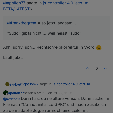
Offline
@
apollon77
sagte in
js-controller 4.0 jetzt im
NICHTS zu tun
2.) Steht genau da was das issue is ... "Sudo" gibts
BETA/LATEST!
:
nicht ... weil heisst "sudo"
@
frankthegreat
Also jetzt langsam ....
"Sudo" gibts nicht ... weil heisst "sudo"
Ahh, sorry, sch... Rechtschreibkorrektur in Word
Läuft jetzt.
0
@
apollon77
sagte in
js-controller 4.0 jetzt im
e-i-k-e
E
BETA/LATEST!
:
apollon77
schrieb am
6. Feb. 2022, 15:05
zuletzt editiert von
Offline
l ... bis zu 3x !!
@
e-i-k-e
Dann hast du ne ältere verison. Dann suche im
FIle nach "Cannot initialize GPIO" und mach zusätzlich
zu dem adapter.log.error noch eine zeile mit
Ja gerne! Allerdings endet meine Datei bei Zeile 525. :/