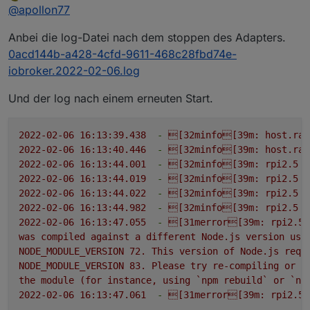
zuletzt editiert von e-i-k-e
2. Juni 2022, 16:16
Offline
@
apollon77
adapter ... was sagt das log dann?
Anbei die log-Datei nach dem stoppen des Adapters.
0acd144b-a428-4cfd-9611-468c28fbd74e-
iobroker.2022-02-06.log
Und der log nach einem erneuten Start.
2022-02-06 16:13:39.438
-
[32minfo[39m:
host.ras
2022-02-06 16:13:40.446
-
[32minfo[39m:
host.ras
2022-02-06 16:13:44.001
-
[32minfo[39m:
rpi2.5
(
2022-02-06 16:13:44.019
-
[32minfo[39m:
rpi2.5
(
2022-02-06 16:13:44.022
-
[32minfo[39m:
rpi2.5
(
2022-02-06 16:13:44.982
-
[32minfo[39m:
rpi2.5
(
2022-02-06 16:13:47.055
-
[31merror[39m:
rpi2.5
was
compiled
against
a
different
Node.js
version
usi
NODE_MODULE_VERSION
72
.
This
version
of
Node.js
requ
NODE_MODULE_VERSION
83
.
Please
try
re-compiling
or
r
the
module
(for
instance,
using
`npm
rebuild`
or
`np
2022-02-06 16:13:47.061
-
[31merror[39m:
rpi2.5