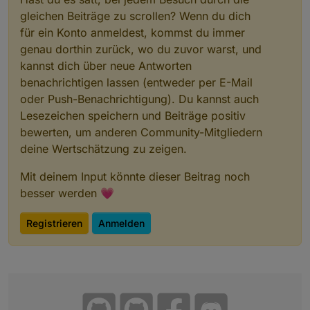
  iobroker validate 
<
backup
name
or
path
>
       
gleichen Beiträge zu scrollen? Wenn du dich
  iobroker status [all|
<
adapter
>
.
<
instance
>
]    
für ein Konto anmeldest, kommst du immer
  iobroker repo [
<
name
>
]                        
genau dorthin zurück, wo du zuvor warst, und
  iobroker uuid                                 
kannst dich über neue Antworten
  iobroker unsetup                              
benachrichtigen lassen (entweder per E-Mail
  iobroker fix                                  
  iobroker multihost                            
oder Push-Benachrichtigung). Du kannst auch
  iobroker compact                              
Lesezeichen speichern und Beiträge positiv
  iobroker plugin                               
bewerten, um anderen Community-Mitgliedern
  iobroker version [
<
adapter
>
]                  
deine Wertschätzung zu zeigen.
Options:
Mit deinem Input könnte dieser Beitrag noch
  --help  Show help  [boolean]
besser werden 💗
Registrieren
Anmelden