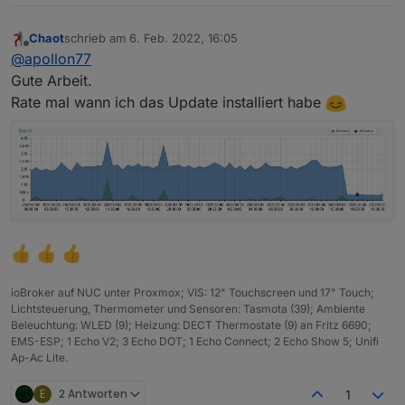
Chaot
schrieb am
6. Feb. 2022, 16:05
zuletzt editiert von
Offline
@
apollon77
Gute Arbeit.
Rate mal wann ich das Update installiert habe
ioBroker auf NUC unter Proxmox; VIS: 12" Touchscreen und 17" Touch;
Lichtsteuerung, Thermometer und Sensoren: Tasmota (39); Ambiente
Beleuchtung: WLED (9); Heizung: DECT Thermostate (9) an Fritz 6690;
EMS-ESP; 1 Echo V2; 3 Echo DOT; 1 Echo Connect; 2 Echo Show 5; Unifi
Ap-Ac Lite.
E
2 Antworten
1