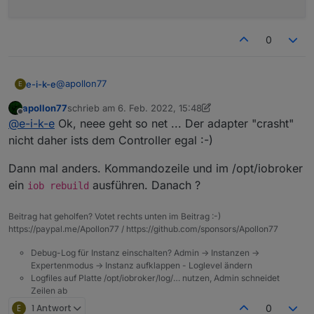
0
@
apollon77
e-i-k-e
E
apollon77
schrieb am
6. Feb. 2022, 15:48
Anbei die log-Datei nach dem stoppen des Adapters.
zuletzt editiert von apollon77
2. Juni 2022, 16:58
Offline
@
e-i-k-e
Ok, neee geht so net ... Der adapter "crasht"
0acd144b-a428-4cfd-9611-468c28fbd74e-
iobroker.2022-02-06.log
Und der log nach einem erneuten Start.
nicht daher ists dem Controller egal :-)
2022-02-06 16:13:39.438  - [32minfo[39m: ho
Dann mal anders. Kommandozeile und im /opt/iobroker
2022-02-06 16:13:40.446  - [32minfo[39m: ho
ein
ausführen. Danach ?
iob rebuild
2022-02-06 16:13:44.001  - [32minfo[39m: rp
2022-02-06 16:13:44.019  - [32minfo[39m: rp
Beitrag hat geholfen? Votet rechts unten im Beitrag :-)
2022-02-06 16:13:44.022  - [32minfo[39m: rp
https://paypal.me/Apollon77 / https://github.com/sponsors/Apollon77
2022-02-06 16:13:44.982  - [32minfo[39m: rp
2022-02-06 16:13:47.055  - [31merror[39m: r
Debug-Log für Instanz einschalten? Admin -> Instanzen ->
was compiled against a different Node.js versi
Expertenmodus -> Instanz aufklappen - Loglevel ändern
NODE_MODULE_VERSION 72. This version of Node.j
Logfiles auf Platte /opt/iobroker/log/… nutzen, Admin schneidet
NODE_MODULE_VERSION 83. Please try re-compilin
Zeilen ab
the module (for instance, using `npm rebuild` 
E
1 Antwort
0
2022-02-06 16:13:47.061  - [31merror[39m: r