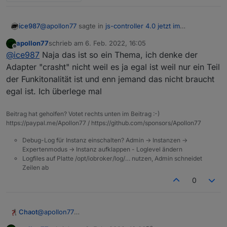
@
apollon77
sagte in
js-controller 4.0 jetzt im
ice987
BETA/LATEST!
:
apollon77
schrieb am
6. Feb. 2022, 16:05
zuletzt editiert von
Offline
@
ice987
Verstehe ich nicht weil der Container
@
ice987
Naja das ist so ein Thema, ich denke der
macht eigentlich genauein Fix beim startup soweit
Adapter "crasht" nicht weil es ja egal ist weil nur ein Teil
@
andre
ich weiss ... also das wäre interessant das sich
der Funkitonalität ist und enn jemand das nicht braucht
könntest du dir dies ggf. mal anschauen?
das Andre mal anschaut
egal ist. Ich überlege mal
Beitrag hat geholfen? Votet rechts unten im Beitrag :-)
https://paypal.me/Apollon77 / https://github.com/sponsors/Apollon77
Debug-Log für Instanz einschalten? Admin -> Instanzen ->
Expertenmodus -> Instanz aufklappen - Loglevel ändern
Logfiles auf Platte /opt/iobroker/log/… nutzen, Admin schneidet
Zeilen ab
0
@
apollon77
Chaot
Gute Arbeit.