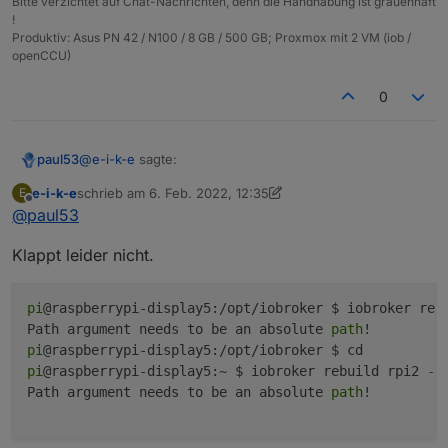
Bitte verzichtet auf Chat-Nachrichten, denn die Handhabung ist grauenhaft
rpi2.5	2022-02-06 12:47:54.303	info	(21169)
!
rpi2.5	2022-02-06 12:47:54.301	info	(21169)
Produktiv: Asus PN 42 / N100 / 8 GB / 500 GB; Proxmox mit 2 VM (iob /
rpi2.5	2022-02-06 12:47:54.295	info	(21169)
openCCU)
host.raspberrypi-display5	2022-02-06 12:47
host.raspberrypi-display5	2022-02-06 12:47:
0
host.raspberrypi-display5	2022-02-06 12:4
host.raspberrypi-display5	2022-02-06 12:4
host.raspberrypi-display5	2022-02-06 12:47:
@
e-i-k-e
sagte:
paul53
host.raspberrypi-display5	2022-02-06 12:47
host.raspberrypi-display5	2022-02-06 12:47
e-i-k-e
schrieb am
6. Feb. 2022, 12:35
E
zuletzt editiert von e-i-k-e
2. Juni 2022, 13:40
host.raspberrypi-display5	2022-02-06 12:47
Offline
@
paul53
host.raspberrypi-display5	2022-02-06 12:4
Versuche
host.raspberrypi-display5	2022-02-06 12:4
Klappt leider nicht.
host.raspberrypi-display5	2022-02-06 12:4
host.raspberrypi-display5	2022-02-06 12:4
host.raspberrypi-display5	2022-02-06 12:47
pi
@raspberrypi-display5:/opt/iobroker $ iobroker reb
host.raspberrypi-display5	2022-02-06 12:47
Path argument needs to be an absolute 
path
host.raspberrypi-display5	2022-02-06 12:47
pi
host.raspberrypi-display5	2022-02-06 12:47:
pi
@raspberrypi-display5:~ $ iobroker rebuild rpi2 
--
Path argument needs to be an absolute 
path
!
