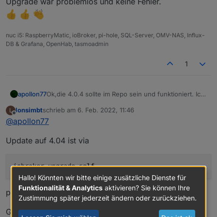
Upgrade war problemlos und keine Fehler.
beachten.
werden die letzten "File DB Backups" liegen
Wie bereits gesagt, viele Änderungen fanden hinter
bleiben, kann man manuell löschen)
den Kulissen statt. Hier für Interessierte als Spoiler
Bitte generell Augenmerk darauf legen das alle
eine Zusammenfassung:
Spoiler
CLI Kommandos noch tun die man so nutzt. Da
nuc i5: RaspberryMatic, ioBroker, pi-hole, SQL-Server, OMV-NAS, Influx-
wurde einiges unter der Haube überarbeitet
Generell ist zu testen, ob alles noch so funktioniert
DB & Grafana, OpenHab, tasmoadmin
Gern mal ein Nodejs update testen um zu
wie vorher auch. Das ist das wichtigste!
schauen das das neue Rebuild tut wie es soll
1
:-)
Wie Fehler melden?
Einige Adapter werden Warnungen ausgeben
wenn State-Werte gesetzt werden, da nun
auch Datentypen und min/max-Werte geprüft
apollon77
Ok,die 4.0.4 sollte im Repo sein und funktioniert. Ich
Wer sich unsicher ist, ob ein Fehler vorliegt, sollte
werden. Bitte bei den Adapter-Repos melden
habe die Anleitung oben aktualisiert, da ggf "Fehler"
lonsimbt
schrieb am
6. Feb. 2022, 11:46
L
am besten hier im Thread das Problem beschreiben.
ausgegeben werden die ok sind und am Update
zuletzt editiert von
Offline
@
apollon77
So können wir alle versuchen, das Problem
Bitte checkt auch die "Known issues Liste" (zweiter
liegen.
nachzuvollziehen und ggf. einzugrenzen.
Post) mit den Dingen die aktuell während dem Beta-
Update auf 4.04 ist via
Test bekannt sind und bis zum Release noch
Sobald ein Fehler auftritt der in einer Fehlermeldung
angepasst werden.
oder einen Crash mit Fehlerdetails im Log oder auf
Kommandozeile endet, dann dazu am besten direkt
Wir wünschen allen viel Spaß beim Testen und vielen
iobroker upgrade
self
ein GitHub-Issue im
js-controller Projekt
öffnen und
Dank für Eure Unterstützung!
Ingo
zusätzlich hier im Thread posten. Je detaillierter die
Hallo! Könnten wir bitte einige zusätzliche Dienste für
Angaben im Issue sind (genaue
Funktionalität & Analytics
aktivieren? Sie können Ihre
problemlos durchgelaufen. System läuft.
Fehlermeldungen/Logs, Infos zur OS- und Node.js-
Zustimmung später jederzeit ändern oder zurückziehen.
Umgebung sowie genaue Schritte zur Reproduktion
Gruß Marco
des Problems), umso schneller können wir Fehler