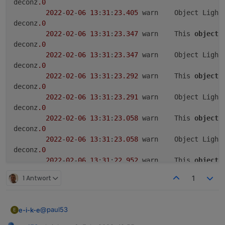
deconz
.0
2022
-
02
-
06
13
:
31
:
23.405
	warn	Object Light
deconz
.0
2022
-
02
-
06
13
:
31
:
23.347
	warn	This 
object
 
deconz
.0
2022
-
02
-
06
13
:
31
:
23.347
	warn	Object Light
deconz
.0
2022
-
02
-
06
13
:
31
:
23.292
	warn	This 
object
 
deconz
.0
2022
-
02
-
06
13
:
31
:
23.291
	warn	Object Light
deconz
.0
2022
-
02
-
06
13
:
31
:
23.058
	warn	This 
object
 
deconz
.0
2022
-
02
-
06
13
:
31
:
23.058
	warn	Object Light
deconz
.0
2022
-
02
-
06
13
:
31
:
22.952
	warn	This 
object
 
deconz
.0
1 Antwort
1
2022
-
02
-
06
13
:
31
:
22.952
	warn	Object Light
deconz
.0
2022
-
02
-
06
13
:
31
:
22.892
	warn	This 
object
 
@
paul53
e-i-k-e
E
deconz
.0
2022
-
02
-
06
13
:
31
:
22.891
	warn	Object Light