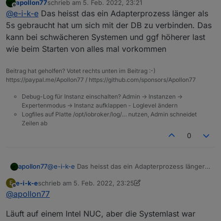
discovergy.0	2022-02-06 00:08:59.820	error	(
apollon77
schrieb am
5. Feb. 2022, 23:21
Okay.
zuletzt editiert von
yamaha.0	2022-02-06 00:07:16.341	warn	(1350
Offline
dwd.0	2022-02-06 00:08:59.548	warn	(135429) 
@
e-i-k-e
Das heisst das ein Adapterprozess länger als
Was bedeutet die Warnung "slow connection to objects
yamaha.0	2022-02-06 00:07:16.261	warn	(1350
daswetter.0	2022-02-06 00:08:59.375	warn	(1
DB. Still waiting ..." ?
5s gebraucht hat um sich mit der DB zu verbinden. Das
yamaha.0	2022-02-06 00:07:16.260	warn	(1350
daswetter.0	2022-02-06 00:08:59.369	error	
kann bei schwächeren Systemen und ggf höherer last
yamaha.0	2022-02-06 00:07:16.168	warn	(1350
device-reminder.0	2022-02-06 00:08:54.654	
yamaha.0	2022-02-06 00:07:16.167	warn	(1350
wie beim Starten von alles mal vorkommen
cloud.0	2022-02-06 00:08:47.181	warn	(135399)
yamaha.0	2022-02-06 00:07:16.100	warn	(1350
discovergy.0	2022-02-06 00:08:41.292	warn	(
yamaha.0	2022-02-06 00:07:16.099	warn	(1350
shuttercontrol.0	2022-02-06 00:08:37.694	wa
Beitrag hat geholfen? Votet rechts unten im Beitrag :-)
yamaha.0	2022-02-06 00:07:15.988	warn	(1350
shuttercontrol.0	2022-02-06 00:08:37.693	wa
https://paypal.me/Apollon77 / https://github.com/sponsors/Apollon77
yamaha.0	2022-02-06 00:07:15.987	warn	(1350
shuttercontrol.0	2022-02-06 00:08:37.596	wa
yamaha.0	2022-02-06 00:07:15.871	warn	(1350
Debug-Log für Instanz einschalten? Admin -> Instanzen ->
yamaha.0	2022-02-06 00:07:15.870	warn	(1350
Expertenmodus -> Instanz aufklappen - Loglevel ändern
yamaha.0	2022-02-06 00:07:15.753	warn	(1350
Logfiles auf Platte /opt/iobroker/log/… nutzen, Admin schneidet
yamaha.0	2022-02-06 00:07:15.753	warn	(1350
Zeilen ab
yamaha.0	2022-02-06 00:07:15.685	warn	(1350
0
yamaha.0	2022-02-06 00:07:15.685	warn	(1350
yamaha.0	2022-02-06 00:07:15.621	warn	(1350
yamaha.0	2022-02-06 00:07:15.618	warn	(1350
apollon77
@
e-i-k-e
Das heisst das ein Adapterprozess länger
yamaha.0	2022-02-06 00:07:15.587	warn	(1350
als 5s gebraucht hat um sich mit der DB zu
yamaha.0	2022-02-06 00:07:15.587	warn	(1350
e-i-k-e
schrieb am
5. Feb. 2022, 23:25
E
verbinden. Das kann bei schwächeren Systemen
zuletzt editiert von e-i-k-e
2. Juni 2022, 00:29
yamaha.0	2022-02-06 00:07:15.543	warn	(1350
Offline
@
apollon77
und ggf höherer last wie beim Starten von alles mal
yamaha.0	2022-02-06 00:07:15.541	warn	(1350
vorkommen
yamaha.0	2022-02-06 00:07:15.495	warn	(1350
Läuft auf einem Intel NUC, aber die Systemlast war
yamaha.0	2022-02-06 00:07:15.492	warn	(1350