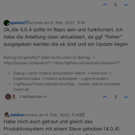
bei update oder upgrade einen Fehler gibt "No
Server Objects 127.0.0.1:37942 Error from In
zurückbleiben
0
connection to database" dann bitte nochmals
Editiere /opt/iobroker/iobroker-
Server States 127.0.0.1:60678 Error from InM
iobroker fix
versuchen und wenn es wieder passiert folgende
Bei Fehlern:
data/iobroker.json
Server States 127.0.0.1:60680 Error from InM
Wie üblich wird das Update dann per
iobroker
Schritte ausführen
:
Wenn bei der Installation Fehler wegen fehlender
Unter objects und states gibt es ein '
Server Objects 127.0.0.1:37942 Error from In
upgrade self
ausgeführt.
apollon77
schrieb am
6. Feb. 2022, 11:10
Zugriffsrechte auftreten, am besten den Installation-
"connectTimeout": 2000,`
Die Installation kann ggf. Warnungen ausspucken
zuletzt editiert von
Server Objects 127.0.0.1:37942 Error from In
Offline
ioBroker starten (
iobroker start
)
Ok,die 4.0.4 sollte im Repo sein und funktioniert. Ich
Fixer (
Zahl ändern in 5000
iobroker fix
wer schon einen js-controller
über potentiell "deprecated" NPM Module oder
Server Objects 127.0.0.1:37942 Error from In
2.x oder höher hat, alternativ weiterhin manuell via
Neu versuchen
Compiler-Warnungen oder (bei optionalen Paketen
habe die Anleitung oben aktualisiert, da ggf "Fehler"
NACH der Installation
Server Objects 127.0.0.1:37942 Error from In
curl -sL https://iobroker.net/fix.sh |
Nach dem Upgrade am besten den Wert wieder
auch -Fehler) anzeigen (z.B, unix_dgram, serialport,
Server Objects 127.0.0.1:37942 Error from In
ausgegeben werden die ok sind und am Update liegen.
Nach der Installation sollte der ioBroker automatisch
bash -
zurücketzen weil der js-controller 3.3+ hier
) nutzen und die Installation wiederholen.
pam_authentication und ggf andere). Hier gilt wie
Server Objects 127.0.0.1:37942 Error from In
wiederder gestartet werden. Falls doch nicht bitte
Falls es auch danach noch Fehler gibt, bitte die
optimiert und länger wartet
immer: Ignorieren :-)
Server Objects 127.0.0.1:37942 Error from In
mittels
iobroker start
starten.
Wenn alles klappt merkt Ihr ausser der höheren
Beitrag hat geholfen? Votet rechts unten im Beitrag :-)
Installation erneut mittels
sudo -H -u iobroker
Ebenso eine Aufforderung "npm audit fix"
Server Objects 127.0.0.1:37942 Error from In
Versionsnummer in der Host-Ansicht im Admin
https://paypal.me/Apollon77 / https://github.com/sponsors/Apollon77
npm install iobroker.js-controller
auszuführen kann ignoriert werden!
Server Objects 127.0.0.1:37942 Error from In
keinen Unterschied. Alles funktioniert weiterhin wie
Falls im Log Warn-Meldungen auftauchen mit dem
versuchen. Bitte berichtet solche Fälle hier im
vorher. Alle Adapterinstanzen starten und
Debug-Log für Instanz einschalten? Admin -> Instanzen ->
Hinweis diese an den Entwickler zu senden, dann
Thread.
Expertenmodus -> Instanz aufklappen - Loglevel ändern
funktionieren. Wenn das so ist hat alles geklappt.
bitte schauen welcher Adapter es ist und
Logfiles auf Platte /opt/iobroker/log/… nutzen, Admin schneidet
entsprechend dort Issues bitte anlegen!
Was hat sich geändert, was besonders
Zeilen ab
ansehen/beachten?
L
2 Antworten
3
Neben einiger weiterer Bugfixes gibt es folgende
Änderungen und Fixes zu erwähnen:
JohGre
schrieb am
6. Feb. 2022, 11:43
zuletzt editiert von JohGre
2. Juni 2022, 12:44
generell siehe Changelog, speziell auch für die
Offline
Habe mich auch getraut und gleich das
Speziell die Entwickler sollten bitte die genannten
Features
Produktivssystem mit einem Slave gehoben (4.0.4).
Deprecations und neuen Features anschauen und
Prüfen das mit JSONL alles tut (Im Backup Dir