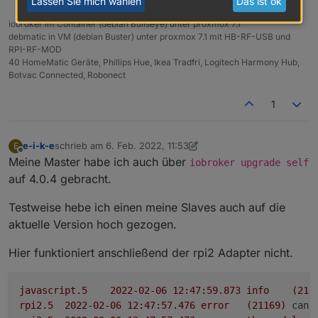
Lassen Sie mich wählen
Das ist ok
einkreisen und beheben.
iobroker im Container (debian Bullseye) unter proxmox 7.1
debmatic in VM (debian Buster) unter proxmox 7.1 mit HB-RF-USB und
RPI-RF-MOD
40 HomeMatic Geräte, Phillips Hue, Ikea Tradfri, Logitech Harmony Hub,
Botvac Connected, Robonect
1
e-i-k-e
schrieb am
6. Feb. 2022, 11:53
E
zuletzt editiert von e-i-k-e
2. Juni 2022, 12:59
Offline
Meine Master habe ich auch über
iobroker upgrade self
auf 4.0.4 gebracht.
Testweise hebe ich einen meine Slaves auch auf die
aktuelle Version hoch gezogen.
Hier funktioniert anschließend der rpi2 Adapter nicht.
javascript.5
2022-02-06 12:47:59.873	
info
(211
rpi2.5
2022-02-06 12:47:57.476	
error
(21169)
cann