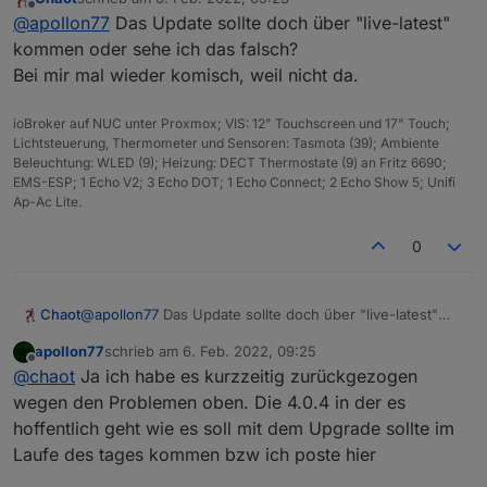
Fix für das Issue (hoffentlich, weil ohne Release
Ich hoffe auch diesmal auf Eure tatkräftige
zuletzt editiert von
In Summe sind in diese Version wieder über 100
Offline
@
apollon77
Das Update sollte doch über "live-latest"
kann ich nicht testen) muss ich wohl
Unterstützung, sodass der Stable-Release dann
Änderungen in über 300 commits eingeflossen.
Nachher manuell anstoßen nochmal. Kommt dann im
kommen oder sehe ich das falsch?
genau so reibungslos verläuft wie bei den letzten
Dafür bedanke mich diesmal wieder besonders bei
Der js-controller 4.0 ist generell kompatibel mit allen
laufe des Tages
Versionen.
foxriver76, AlCalzone und natürlich Bluefox und
bestehenden ioBroker-Systemen. Ein Update von
Bei mir mal wieder komisch, weil nicht da.
auch ein paar weiteren Entwicklern für die aktive
der 2.0/2.1/2.2/3.x ist problemlos möglich. Wir
Es gibt aktuell keine bekannten inkompatiblem
Mitarbeit an dieser Version!
empfehlen allerings vor dem Update auf die 4.0
Adapter, aber einige Empfehlungen weiter unten.
ioBroker auf NUC unter Proxmox; VIS: 12" Touchscreen und 17" Touch;
idealerweise ein Update auf die 3.3.x
Lichtsteuerung, Thermometer und Sensoren: Tasmota (39); Ambiente
durchzuführen, da ein Downgrade nach einem
Beleuchtung: WLED (9); Heizung: DECT Thermostate (9) an Fritz 6690;
Installation
erfolgten Update nur auf eine 3.3.x möglich ist
EMS-ESP; 1 Echo V2; 3 Echo DOT; 1 Echo Connect; 2 Echo Show 5; Unifi
(siehe FAQ)! Nur die Node.js Version muss weiterhin
Ap-Ac Lite.
mindestens 12.x sein, wie oben bereits ausgeführt.
VOR der Installation
Wer überlegt die Node.js Version anzuheben bitte
0
weiter unten im Abschnitt "Was ist zu testen" lesen
Wie der Thread-Name sagt ist diese version nur für
🙂
die User verfügbar, die das Beta/Latest Repository
nutzen! Bei Stable Systemen wird das Update noch
Wie bei jedem Test dieser Art: Bitte macht ein
Chaot
@
apollon77
Das Update sollte doch über "live-latest"
nicht angeboten.
Backup!
iobroker backup
bzw kopieren des
kommen oder sehe ich das falsch?
iobroker-data
Verzeichnisses reichen an sich aus.
Für die User, welche die experimentelle JSONL-
apollon77
schrieb am
6. Feb. 2022, 09:25
Bei mir mal wieder komisch, weil nicht da.
zuletzt editiert von
Offline
Bitte
nicht
das node_modules Verzeichnis einfach
Datenbank bereits einsetzen, ändert sich nichts -
@
chaot
Ja ich habe es kurzzeitig zurückgezogen
kopieren, da sonst symbolische Links kaputt gehen
ausser das dieser Datenbank-Typ nun die offizielle
Nötige Adapter-Aktualisierungen
wegen den Problemen oben. Die 4.0.4 in der es
können, was zu größeren Problemen danach führt.
ist :-)
Aktuell sind zwei Adapter bekannt, welche
hoffentlich geht wie es soll mit dem Upgrade sollte im
Eine alte 3.3.x-Version des js-controller kann im
Inkompatibel sind:
Backitup sollte auf 2.3.3+ aktualisiert sein,
Notfall einfach wieder per
npm install
Laufe des tages kommen bzw ich poste hier
Am besten dennoch VOR dem js-controller Update
damit vor allem Restores mit js-controller 4
iobroker.js-controller@version
("version"