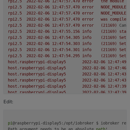
rpi2.5
2022-02-06 12:47:57.470	
error
the
module
(
rpi2.5
2022-02-06 12:47:57.470	
error
NODE_MODULE_
rpi2.5
2022-02-06 12:47:57.470	
error
NODE_MODULE_
rpi2.5
2022-02-06 12:47:57.470	
error
was
compiled
rpi2.5
2022-02-06 12:47:57.470	
error
(21169)
Cann
rpi2.5
2022-02-06 12:47:55.156	
info
(21169)
star
rpi2.5
2022-02-06 12:47:54.305	
info
(21169)
Sets
rpi2.5
2022-02-06 12:47:54.303	
info
(21169)
Sets
rpi2.5
2022-02-06 12:47:54.301	
info
(21169)
Sets
rpi2.5
2022-02-06 12:47:54.295	
info
(21169)
Sets
host.raspberrypi-display5
host.raspberrypi-display5
host.raspberrypi-display5
host.raspberrypi-display5
host.raspberrypi-display5
host.raspberrypi-display5
host.raspberrypi-display5
Edit:
host.raspberrypi-display5
host.raspberrypi-display5
host.raspberrypi-display5
host.raspberrypi-display5
pi
@raspberrypi-display5:/opt/iobroker $ iobroker reb
host.raspberrypi-display5
Path argument needs to be an absolute 
path
!
