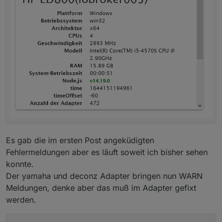
Es gab die im ersten Post angeküdigten
Fehlermeldungen aber es läuft soweit ich bisher sehen
konnte.
Der yamaha und deconz Adapter bringen nun WARN
Meldungen, denke aber das muß im Adapter gefixt
werden.