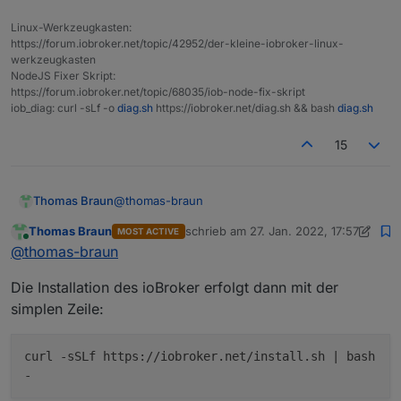
Wichtig ist vor allen Dingen die Einstellung zu
Linux-Werkzeugkasten:
ssh sowie der Zeitzone (über die jeweilige
https://forum.iobroker.net/topic/42952/der-kleine-iobroker-linux-
Hauptstadt gewählt).
RaspiConnect würde ich nicht verwenden,
werkzeugkasten
Auch ein individueller Hostname sowie ein
dafür haben wir ja schon SSH.
NodeJS Fixer Skript:
individueller username sind vorgesehen. Dabei
https://forum.iobroker.net/topic/68035/iob-node-fix-skript
sollte man sich jeweils auf Kleinbuchstaben und
iob_diag: curl -sLf -o
diag.sh
https://iobroker.net/diag.sh && bash
diag.sh
Ziffern beschränken und keine Sonderzeichen
wie /-[ oder ähnliches verwenden. Nicht
15
verwendet werden sollte 'root' oder 'iobroker'
als username.
@
thomas-braun
Thomas Braun
Thomas Braun
schrieb am
27. Jan. 2022, 17:57
MOST ACTIVE
Jetzt stecken wir die SD-Karte in den Pi, starten
zuletzt editiert von Thomas Braun
1. N
Online
@
thomas-braun
die Kiste und loggen uns mit dem zuvor
angelegten user und dessen Passwort in einem
Die Installation des ioBroker erfolgt dann mit der
Terminal-Programm wie z. B. puTTY oder über
Alternativ und besser:
die 'Power Shell' ein:
simplen Zeile:
curl -sSLf https://iobroker.net/install.sh | bash
Per
-