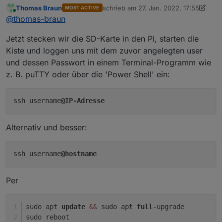
wir den Raspberry Pi Imager,
Thomas Braun
schrieb am
27. Jan. 2022, 17:55
MOST ACTIVE
der hier erhältlich ist:
https://www.raspberrypi.com/software/
zuletzt editiert von Thomas Braun
1. A
Online
@
thomas-braun
Im linken Feld des Pi Imagers wählen wir das zu
Jetzt stecken wir die SD-Karte in den Pi, starten die
flashende Betriebssystem aus, wir wählen
unter
Die ist zur aktuellen Raspberry-Hardware (ab
Kiste und loggen uns mit dem zuvor angelegten user
Raspberry Pi OS (other)
Raspberry 3) kompatibel, auf älterer Hardware
und dessen Passwort in einem Terminal-Programm wie
das
kann man mittlerweile den ioBroker ohnehin
Wichtig ist LITE, ohne Desktop!
z. B. puTTY oder über die 'Power Shell' ein:
Raspberry Pi OS Lite (64-bit)
nicht mehr gescheit laufen lassen.
aus.
ssh username
@IP-Adresse
Alternativ und besser:
ssh username
@hostname
Per
Wir wählen wir die zu flashende SD-Karte aus,
sudo apt 
update
&&
 sudo apt 
full
-
upgrade
im Beispiel auf einem Linux-System, unter
sudo reboot
Windows findet sich dann der entsprechende