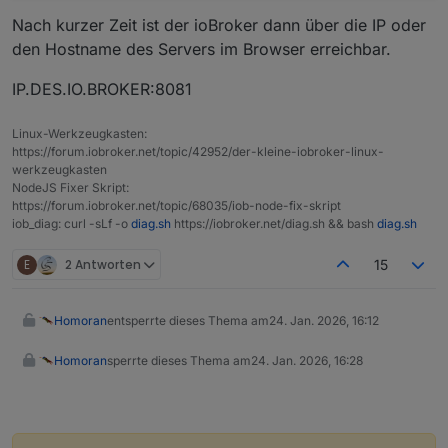
sudo apt update && sudo apt full-upgrade

Nach kurzer Zeit ist der ioBroker dann über die IP oder
bringen wir das System zunächst mal auf den
den Hostname des Servers im Browser erreichbar.
letzten Stand.
Das Ganze sollte man künftig regelmäßig
IP.DES.IO.BROKER:8081
machen, damit Sicherheitslücken geschlossen
Bei Installationen auf SD-Karte sollte man noch
werden können und Fehler bereinigt werden
die Häufigkeit, mit der auf die Karte
können.
Linux-Werkzeugkasten:
geschrieben wird einschränken.
Dazu vor dem obigen
sudo reboot
noch
https://forum.iobroker.net/topic/42952/der-kleine-iobroker-linux-
werkzeugkasten
NodeJS Fixer Skript:
https://forum.iobroker.net/topic/68035/iob-node-fix-skript
ausführen.
iob_diag: curl -sLf -o
diag.sh
https://iobroker.net/diag.sh && bash
diag.sh
E
2 Antworten
15
Homoran
entsperrte dieses Thema am
24. Jan. 2026, 16:12
Homoran
sperrte dieses Thema am
24. Jan. 2026, 16:28