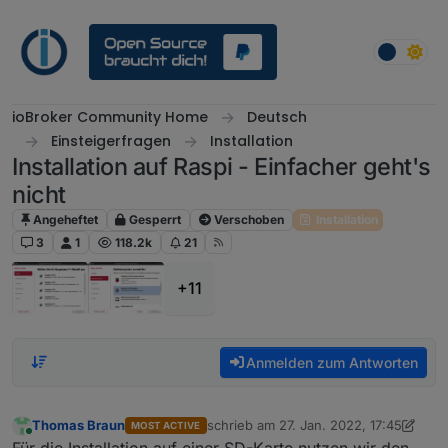
Weiter zum Inhalt
ioBroker Community Home
Deutsch
Einsteigerfragen
Installation
Installation auf Raspi - Einfacher geht's
nicht
Angeheftet
Gesperrt
Verschoben
Installation
3
1
118.2k
21
+11
Anmelden zum Antworten
Thomas Braun
schrieb am
27. Jan. 2022, 17:45
MOST ACTIVE
zuletzt editiert von Thomas Braun
Online