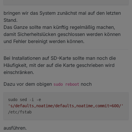
Laufwerksbuchstabe:
bringen wir das System zunächst mal auf den letzten
Stand.
Das Ganze sollte man künftig regelmäßig machen,
damit Sicherheitslücken geschlossen werden können
und Fehler bereinigt werden können.
Bei Installationen auf SD-Karte sollte man noch die
Häufigkeit, mit der auf die Karte geschrieben wird
Es können noch einige Einstellungen direkt
einschränken.
vorab mitgegeben werden, u. a. auch der
wichtige Zugang per ssh. Bei mir schaut das
dann beispielsweise so aus:
Dazu vor dem obigen
noch
sudo reboot
sudo sed -i -e
's/defaults,noatime/defaults,noatime,commit=600/'
/etc/fstab
ausführen.