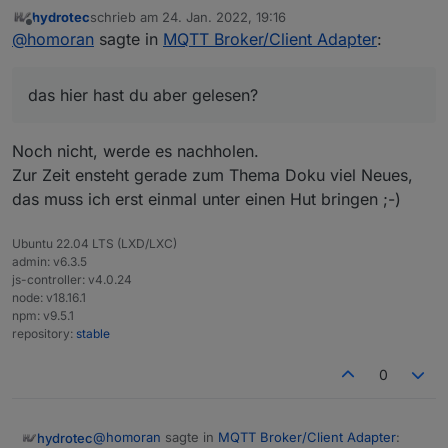
hydrotec
schrieb am
24. Jan. 2022, 19:16
zuletzt editiert von
Offline
So ganz verstehe ich es noch nicht, warum die
@
homoran
sagte in
MQTT Broker/Client Adapter
:
Struktur der Doku,
das hier hast du aber gelesen?
wenn sie einmal erstellt ist, sich nicht mehr
https://forum.iobroker.net/topic/51731/grundlagen-
das hier hast du aber gelesen?
abändern lässt.
der-struktur-für-die-doku
Noch nicht, werde es nachholen.
Zur Zeit ensteht gerade zum Thema Doku viel Neues,
das muss ich erst einmal unter einen Hut bringen ;-)
Ubuntu 22.04 LTS (LXD/LXC)
admin: v6.3.5
js-controller: v4.0.24
node: v18.16.1
npm: v9.5.1
repository:
stable
0
@
homoran
sagte in
MQTT Broker/Client Adapter
:
hydrotec