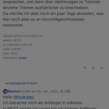
ansprechen, und dann über Verlinkungen zu Tutorials
einzelne Themen ausführlicher zu beschreiben.
Da möchte ich aber noch ein paar Tage abwarten, was
hier noch alles so an Vorschlägen/Hinweisen
reinkommt.
Ubuntu 22.04 LTS (LXD/LXC)
admin: v6.3.5
js-controller: v4.0.24
node: v18.16.1
npm: v9.5.1
repository:
stable
0
@
mickym
hydrotec
Muchul
schrieb am
26. Jan. 2022, 18:31
M
Damit ich eine Dokumentation zu den verschiedenen
zuletzt editiert von Muchul
Offline
Hallo
@
hydrotec
,
Adaptern erstellen kann, muss ich sie erst einmal
selbst testen.
Das Thema MQTT ist so umfangreich, das ich ehrlich
ich betrachte mich als Anfänger in ioBroker.
Wenn ich dazu noch Fragen habe, wende ich mich in
gesagt noch nicht weiß, wie,
In MQTT würde ich sagen bin ich blutiger Anfänger.