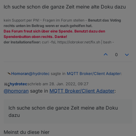
Kann man es so, vereinfacht, sehen.
Ich suche schon die ganze Zeit meine alte Doku dazu
kein Support per PN! - Fragen im Forum stellen -
Benutzt das Voting
rechts unten im Beitrag wenn er euch geholfen hat.
Das Forum freut sich über eine Spende. Benutzt dazu den
Spendenbutton oben rechts. Danke!
der Installationsfixer:
curl -fsL https://iobroker.net/fix.sh | bash -
0
@
hydrotec
sagte in
MQTT Broker/Client Adapter
:
Homoran
hydrotec
schrieb am
28. Jan. 2022, 09:27
zuletzt editiert von
Offline
Kann man es so, vereinfacht, sehen.
@
homoran
sagte in
MQTT Broker/Client Adapter
:
Nein!
Ich suche schon die ganze Zeit meine alte Doku
auch der Client erstellt objekte, wenn er sie
dazu
subscribed
Ich suche schon die ganze Zeit meine alte Doku dazu
Meinst du diese hier