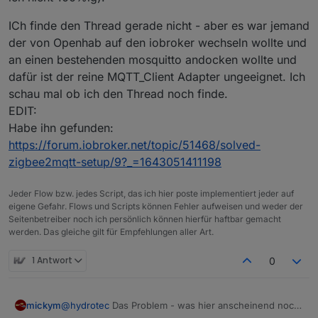
ICh finde den Thread gerade nicht - aber es war jemand
der von Openhab auf den iobroker wechseln wollte und
an einen bestehenden mosquitto andocken wollte und
dafür ist der reine MQTT_Client Adapter ungeeignet. Ich
schau mal ob ich den Thread noch finde.
EDIT:
Habe ihn gefunden:
https://forum.iobroker.net/topic/51468/solved-
zigbee2mqtt-setup/9?_=1643051411198
Jeder Flow bzw. jedes Script, das ich hier poste implementiert jeder auf
eigene Gefahr. Flows und Scripts können Fehler aufweisen und weder der
Seitenbetreiber noch ich persönlich können hierfür haftbar gemacht
werden. Das gleiche gilt für Empfehlungen aller Art.
1 Antwort
0
@
hydrotec
Das Problem - was hier anscheinend noch
mickym