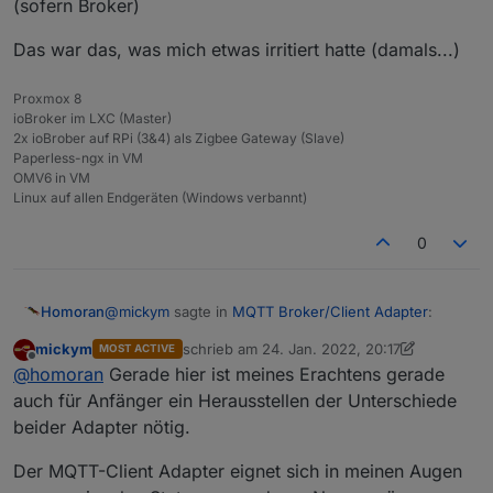
(sofern Broker)
Der Adapter arbeitet auch richtig und legt den State
Das war das, was mich etwas irritiert hatte (damals...)
(noch!) richtig an:
Proxmox 8
ioBroker im LXC (Master)
Die Objekte fehlen wie erwartet. Man kann nun zwar
2x ioBrober auf RPi (3&4) als Zigbee Gateway (Slave)
weitere Datenpunkte anscheinend selbst unter state1
Paperless-ngx in VM
anlegen,
obwohl dies kein Objekt enthält (war mir
Es ist nun möglich Objekte anzulegen, selbst wenn
OMV6 in VM
auch neu)
- aber unter state2 kann ich immer noch
das Parent kein Objekt hat.
Allerdings kann ich immer
Linux auf allen Endgeräten (Windows verbannt)
nichts anlegen.
noch keine Objekte unter states anlegen (also in der
Wird das extern gepublished, dann legt es der
Admin Oberfläche).
Adapter an
- das müsste man dann halt ggf. so
0
beschreiben.
@
mickym
sagte in
MQTT Broker/Client Adapter
:
Homoran
mickym
schrieb am
24. Jan. 2022, 20:17
MOST ACTIVE
zuletzt editiert von mickym
Offline
Wird das extern gepublished, dann legt es der
@
homoran
Gerade hier ist meines Erachtens gerade
Adapter an
auch für Anfänger ein Herausstellen der Unterschiede
Das ist doch Sinn der Sache!
beider Adapter nötig.
Mach doch da jetzt kein Thema von.
Selbst wenn
da noch nicht alle Issues behoben sind,
Der MQTT-Client Adapter eignet sich in meinen Augen
sollte hier der Idealfall beschrieben werden.