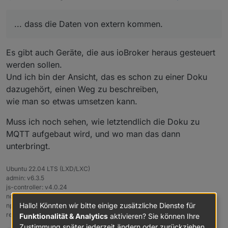
... dass die Daten von extern kommen.
Es gibt auch Geräte, die aus ioBroker heraus gesteuert
werden sollen.
Und ich bin der Ansicht, das es schon zu einer Doku
dazugehört, einen Weg zu beschreiben,
wie man so etwas umsetzen kann.
Muss ich noch sehen, wie letztendlich die Doku zu
MQTT aufgebaut wird, und wo man das dann
unterbringt.
Ubuntu 22.04 LTS (LXD/LXC)
admin: v6.3.5
js-controller: v4.0.24
node: v18.16.1
Hallo! Könnten wir bitte einige zusätzliche Dienste für
npm: v9.5.1
repository:
stable
Funktionalität & Analytics
aktivieren? Sie können Ihre
Zustimmung später jederzeit ändern oder zurückziehen.