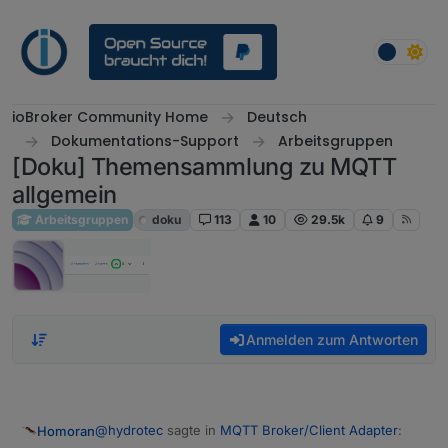
Weiter zum Inhalt
ioBroker Community Home
Deutsch
Dokumentations-Support
Arbeitsgruppen
[Doku] Themensammlung zu MQTT
allgemein
Arbeitsgruppen
doku
113
10
29.5k
9
Anmelden zum Antworten
@
hydrotec
sagte in
MQTT Broker/Client Adapter
:
Homoran