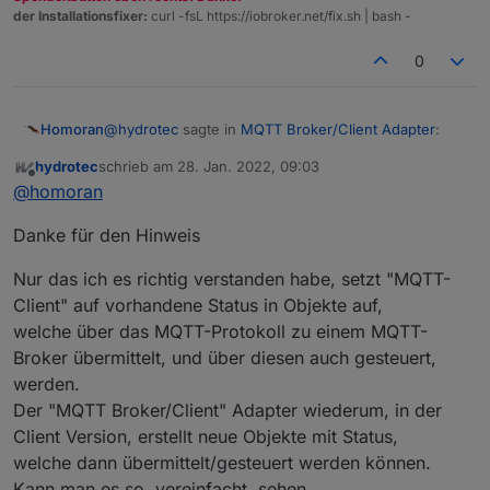
Standard Adapter Client bei ioBroker?
Angenehmen Tag noch :-)
ein bestimmter Adapter entstanden ist.
der Installationsfixer:
curl -fsL https://iobroker.net/fix.sh | bash -
Gruß, Karsten
0
@
hydrotec
sagte in
MQTT Broker/Client Adapter
:
Homoran
hydrotec
schrieb am
28. Jan. 2022, 09:03
zuletzt editiert von
Offline
warum es eine Client/Server Version und eine
@
homoran
reine Client Version gibt.
der reine MQTT-Client Adapter hat wesentlich mehr
Danke für den Hinweis
individuelle Einstellungsmöglichkeiten für jedes
Topic/Datenpunkt.
Nur das ich es richtig verstanden habe, setzt "MQTT-
Der klinkt sich wie History in die Objekt-Liste ein und
Client" auf vorhandene Status in Objekte auf,
man kann dann dort ganz spezifische Topics für
welche über das MQTT-Protokoll zu einem MQTT-
publish und subscribe erstellen
Broker übermittelt, und über diesen auch gesteuert,
werden.
Der "MQTT Broker/Client" Adapter wiederum, in der
Client Version, erstellt neue Objekte mit Status,
welche dann übermittelt/gesteuert werden können.
Kann man es so, vereinfacht, sehen.