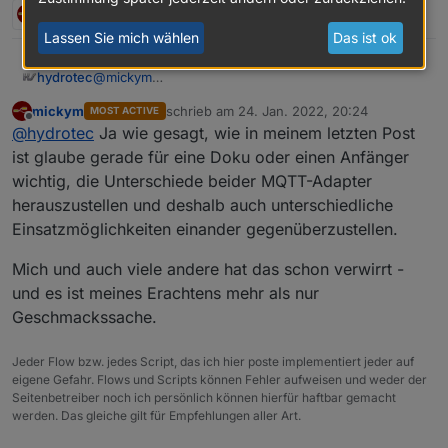
2 Antworten
0
Lassen Sie mich wählen
Das ist ok
@
mickym
hydrotec
@
Homoran
mickym
schrieb am
24. Jan. 2022, 20:24
MOST ACTIVE
Ich möchte da nur kurz darauf eingehen.
zuletzt editiert von
Offline
@
hydrotec
Ja wie gesagt, wie in meinem letzten Post
@
mickym
sagte in
MQTT Broker/Client Adapter
:
ist glaube gerade für eine Doku oder einen Anfänger
wichtig, die Unterschiede beider MQTT-Adapter
herauszustellen und deshalb auch unterschiedliche
... - was hier anscheinend noch nicht erkannt ist
- ...
Einsatzmöglichkeiten einander gegenüberzustellen.
Das Problem ist sehr wohl bekannt, zumindest mir.
Doch es ist der falsche Thread, es hier
Mich und auch viele andere hat das schon verwirrt -
auszudiskutieren, wie man das beheben kann.
@
homoran
sagte in
MQTT Broker/Client Adapter
:
und es ist meines Erachtens mehr als nur
Nicht falsch verstehen, in diesem Thread möchte ich
Geschmackssache.
gerne Vorschläge/Hinweise sammeln.
... dass die Daten von extern kommen.
Wie du im ersten Post erkennen kannst, ist der Punkt
schon mit aufgenommen ;-)
Jeder Flow bzw. jedes Script, das ich hier poste implementiert jeder auf
eigene Gefahr. Flows und Scripts können Fehler aufweisen und weder der
Es gibt auch Geräte, die aus ioBroker heraus
Seitenbetreiber noch ich persönlich können hierfür haftbar gemacht
gesteuert werden sollen.
werden. Das gleiche gilt für Empfehlungen aller Art.
Und ich bin der Ansicht, das es schon zu einer Doku
Muss ich noch sehen, wie letztendlich die Doku zu
dazugehört, einen Weg zu beschreiben,
MQTT aufgebaut wird, und wo man das dann