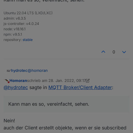
Ubuntu 22.04 LTS (LXD/LXC)
admin: v6.3.5
js-controller: v4.0.24
node: v18.16.1
npm: v9.5.1
repository:
stable
0
@
homoran
hydrotec
Homoran
schrieb am
28. Jan. 2022, 09:17
Danke für den Hinweis
zuletzt editiert von Homoran
Nicht stören
@
hydrotec
sagte in
MQTT Broker/Client Adapter
:
Nur das ich es richtig verstanden habe, setzt "MQTT-
Client" auf vorhandene Status in Objekte auf,
Kann man es so, vereinfacht, sehen.
welche über das MQTT-Protokoll zu einem MQTT-
Broker übermittelt, und über diesen auch gesteuert,
werden.
Nein!
Der "MQTT Broker/Client" Adapter wiederum, in der
auch der Client erstellt objekte, wenn er sie subscribed
Client Version, erstellt neue Objekte mit Status,
welche dann übermittelt/gesteuert werden können.