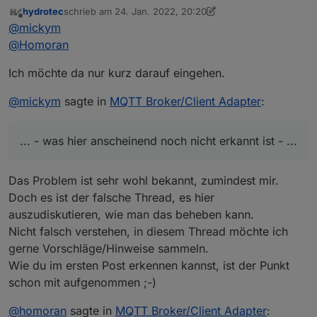
nicht erkannt ist - habe ich mal kurz nachgestellt.
hydrotec
schrieb am
24. Jan. 2022, 20:20
Ich bin mal ein Geräte und kommunizieren mit meinem
zuletzt editiert von hydrotec
Offline
@
mickym
mqtt-Broker (egal ob der Adapter als Client oder
Server arbeitet).
Ich veröffentliche also über mqtt einen topic wie folgt:
@
Homoran
test/state1/state2 mit dem Wert 45678
Ich möchte da nur kurz darauf eingehen.
Der Adapter arbeitet auch richtig und legt den State
@
mickym
sagte in
MQTT Broker/Client Adapter
:
(noch!) richtig an:
... - was hier anscheinend noch nicht erkannt ist - ...
Die Objekte fehlen wie erwartet. Man kann nun zwar
weitere Datenpunkte anscheinend selbst unter state1
Das Problem ist sehr wohl bekannt, zumindest mir.
anlegen,
obwohl dies kein Objekt enthält (war mir
Es ist nun möglich Objekte anzulegen, selbst wenn
auch neu)
- aber unter state2 kann ich immer noch
das Parent kein Objekt hat.
Allerdings kann ich immer
Doch es ist der falsche Thread, es hier
nichts anlegen.
noch keine Objekte unter states anlegen (also in der
Wird das extern gepublished, dann legt es der
auszudiskutieren, wie man das beheben kann.
Admin Oberfläche).
Adapter an
- das müsste man dann halt ggf. so
Nicht falsch verstehen, in diesem Thread möchte ich
beschreiben.
gerne Vorschläge/Hinweise sammeln.
Wie du im ersten Post erkennen kannst, ist der Punkt
schon mit aufgenommen ;-)
@
homoran
sagte in
MQTT Broker/Client Adapter
: