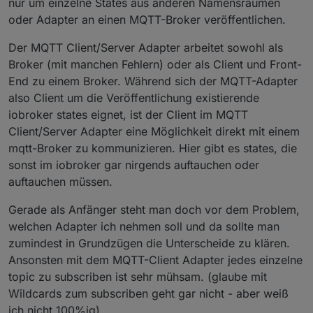
Und soooo tief wird da kein Einsteiger lesen wollen
Da kommt das Prinzip rein. Und bei einem Broker
nur um einzelne States aus anderen Namensräumen
und es auch in der Doku nicht stehen werden.
kann man davon ausgehen, dass die Daten von
oder Adapter an einen MQTT-Broker veröffentlichen.
extern kommen.
Dass ich persönlich allein wegen der individuellen
Der MQTT Client/Server Adapter arbeitet sowohl als
Konfiguration jeden einzelnen States sowieso den
Broker (mit manchen Fehlern) oder als Client und Front-
MQTT-Client Adapter nehemn würde wenn es um
End zu einem Broker. Während sich der MQTT-Adapter
einen Cleint geht ist eine andere Sache
also Client um die Veröffentlichung existierende
iobroker states eignet, ist der Client im MQTT
Client/Server Adapter eine Möglichkeit direkt mit einem
mqtt-Broker zu kommunizieren. Hier gibt es states, die
sonst im iobroker gar nirgends auftauchen oder
auftauchen müssen.
Gerade als Anfänger steht man doch vor dem Problem,
welchen Adapter ich nehmen soll und da sollte man
zumindest in Grundzügen die Unterscheide zu klären.
Ansonsten mit dem MQTT-Client Adapter jedes einzelne
topic zu subscriben ist sehr mühsam. (glaube mit
Wildcards zum subscriben geht gar nicht - aber weiß
ich nicht 100%ig).