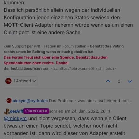
kommen.
Dass ich persönlich allein wegen der individuellen
Konfiguration jeden einzelnen States sowieso den
MQTT-Client Adapter nehemn würde wenn es um einen
Cleint geht ist eine andere Sache
kein Support per PN! - Fragen im Forum stellen -
Benutzt das Voting
rechts unten im Beitrag wenn er euch geholfen hat.
Das Forum freut sich über eine Spende. Benutzt dazu den
Spendenbutton oben rechts. Danke!
der Installationsfixer:
curl -fsL https://iobroker.net/fix.sh | bash -
1 Antwort
0
@
hydrotec
Das Problem - was hier anscheinend noch
mickym
nicht erkannt ist - habe ich mal kurz nachgestellt.
derAlff
schrieb am
24. Jan. 2022, 20:11
DEVELOPER
Ich bin mal ein Geräte und kommunizieren mit meinem
zuletzt editiert von
Offline
@
mickym
und nicht vergessen, dass wenn ein Client
mqtt-Broker (egal ob der Adapter als Client oder
Server arbeitet).
Ich veröffentliche also über mqtt einen topic wie folgt:
etwas an einen Topic sendet, welcher noch nicht
vorhanden ist, dann wird dieser von Adapter erstellt
test/state1/state2 mit dem Wert 45678