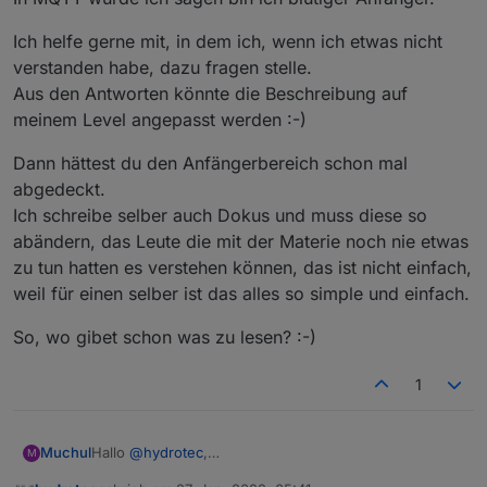
einem anderen Thread an Personen,
oder in wieweit es Sinn macht, das alles unter einen
Aktuell tendiere ich in die Richtung, in der Doku alles
welche den jeweiligen Adapter schon im Einsatz
Hut zu bringen.
ansprechen, und dann über Verlinkungen zu
Ich helfe gerne mit, in dem ich, wenn ich etwas nicht
haben.
Tutorials einzelne Themen ausführlicher zu
verstanden habe, dazu fragen stelle.
(oder ich melde mich gleich bei dir ;-) )
beschreiben.
Aus den Antworten könnte die Beschreibung auf
Da möchte ich aber noch ein paar Tage abwarten,
was hier noch alles so an Vorschlägen/Hinweisen
meinem Level angepasst werden :-)
reinkommt.
Dann hättest du den Anfängerbereich schon mal
abgedeckt.
Ich schreibe selber auch Dokus und muss diese so
abändern, das Leute die mit der Materie noch nie etwas
zu tun hatten es verstehen können, das ist nicht einfach,
weil für einen selber ist das alles so simple und einfach.
So, wo gibet schon was zu lesen? :-)
1
Hallo
@
hydrotec
,
Muchul
M
ich betrachte mich als Anfänger in ioBroker.