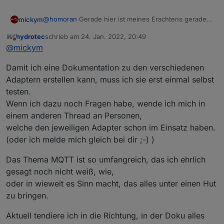
wie man so etwas umsetzen kann.
unterbringt.
@
homoran
Gerade hier ist meines Erachtens gerade
mickym
auch für Anfänger ein Herausstellen der Unterschiede
hydrotec
schrieb am
24. Jan. 2022, 20:49
beider Adapter nötig.
Der MQTT-Client Adapter eignet sich in meinen Augen
zuletzt editiert von
Offline
@
mickym
nur um einzelne States aus anderen Namensräumen
oder Adapter an einen MQTT-Broker veröffentlichen.
Der MQTT Client/Server Adapter arbeitet sowohl als
Damit ich eine Dokumentation zu den verschiedenen
Broker (mit manchen Fehlern) oder als Client und
Front-End zu einem Broker. Während sich der MQTT-
Gerade als Anfänger steht man doch vor dem
Adaptern erstellen kann, muss ich sie erst einmal selbst
Adapter also Client um die Veröffentlichung
Problem, welchen Adapter ich nehmen soll und da
testen.
existierende iobroker states eignet, ist der Client im
sollte man zumindest in Grundzügen die Unterscheide
ICh finde den Thread gerade nicht - aber es war
Wenn ich dazu noch Fragen habe, wende ich mich in
MQTT Client/Server Adapter eine Möglichkeit direkt
zu klären. Ansonsten mit dem MQTT-Client Adapter
jemand der von Openhab auf den iobroker wechseln
einem anderen Thread an Personen,
mit einem mqtt-Broker zu kommunizieren. Hier gibt es
jedes einzelne topic zu subscriben ist sehr mühsam.
wollte und an einen bestehenden mosquitto andocken
states, die sonst im iobroker gar nirgends auftauchen
(glaube mit Wildcards zum subscriben geht gar nicht -
wollte und dafür ist der reine MQTT_Client Adapter
welche den jeweiligen Adapter schon im Einsatz haben.
oder auftauchen müssen.
aber weiß ich nicht 100%ig).
ungeeignet. Ich schau mal ob ich den Thread noch
(oder ich melde mich gleich bei dir ;-) )
finde.
EDIT:
Das Thema MQTT ist so umfangreich, das ich ehrlich
Habe ihn gefunden:
gesagt noch nicht weiß, wie,
https://forum.iobroker.net/topic/51468/solved-
zigbee2mqtt-setup/9?_=1643051411198
oder in wieweit es Sinn macht, das alles unter einen Hut
zu bringen.
Aktuell tendiere ich in die Richtung, in der Doku alles