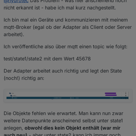
@
hydrotec
Das Problem - was hier anscheinend noch
regeln könnte.
Generell ist es ja möglich, wenn auch umständlich,
Bitte verstehe uns auch.
nicht erkannt ist - habe ich mal kurz nachgestellt.
die von dir geforderten Datenpunkte zu erstellen.
Wenn wir mit einer Dokumentation warten, bis ein
Programm fehlerfrei funktioniert,
Ich bin mal ein Geräte und kommunizieren mit meinem
dann wird es allgemein recht wenig Dokus geben.
mqtt-Broker (egal ob der Adapter als Client oder Server
Das soll kein Vorwurf an die Entwickler sein, ein
arbeitet).
Programm, welches Fehlerfrei funktioniert,
gibt es in meinen Augen nicht. (Es gibt doch immer
Ich veröffentliche also über mqtt einen topic wie folgt:
was zu wurschtln ;-) )
test/state1/state2 mit dem Wert 45678
Der Adapter arbeitet auch richtig und legt den State
(noch!) richtig an:
Die Objekte fehlen wie erwartet. Man kann nun zwar
weitere Datenpunkte anscheinend selbst unter state1
anlegen,
obwohl dies kein Objekt enthält (war mir
auch neu)
- aber unter state2 kann ich immer noch