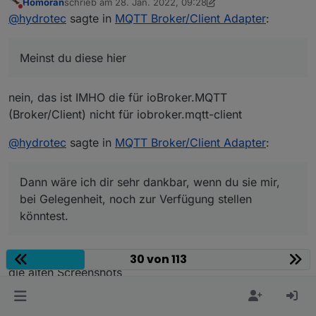
Homoran
schrieb am
28. Jan. 2022, 09:28
zuletzt editiert von Homoran
Nicht stören
Ich suche schon die ganze Zeit meine alte Doku
@
hydrotec
sagte in
MQTT Broker/Client Adapter
:
dazu
Meinst du diese hier
https://www.iobroker.net/docu/index-378.htm?
Meinst du diese hier
page_id=3790&lang=de
Die hattest du mir schon zur Verfügung gestellt.
Oder hast du speziell zu diesem Adapter noch eine
nein, das ist IMHO die für ioBroker.MQTT
erstellt?
(Broker/Client) nicht für iobroker.mqtt-client
Dann wäre ich dir sehr dankbar, wenn du sie mir, bei
Gelegenheit, noch zur Verfügung stellen könntest.
@
hydrotec
sagte in
MQTT Broker/Client Adapter
:
Danke :-)
Dann wäre ich dir sehr dankbar, wenn du sie mir,
bei Gelegenheit, noch zur Verfügung stellen
könntest.
dazu müsste ich sie erst mal finden, oder wenigstens
30 von 113
die alten Screenshots
kein Support per PN! - Fragen im Forum stellen -
Benutzt das Voting