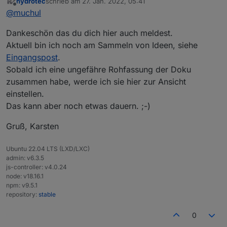
hydrotec
schrieb am
27. Jan. 2022, 05:41
In MQTT würde ich sagen bin ich blutiger Anfänger.
Ich helfe gerne mit, in dem ich, wenn ich etwas nicht
zuletzt editiert von
Offline
@
muchul
verstanden habe, dazu fragen stelle.
Aus den Antworten könnte die Beschreibung auf
Dann hättest du den Anfängerbereich schon mal
Dankeschön das du dich hier auch meldest.
meinem Level angepasst werden :-)
abgedeckt.
Ich schreibe selber auch Dokus und muss diese so
So, wo gibet schon was zu lesen? :-)
Aktuell bin ich noch am Sammeln von Ideen, siehe
abändern, das Leute die mit der Materie noch nie
Eingangspost
.
etwas zu tun hatten es verstehen können, das ist nicht
Sobald ich eine ungefähre Rohfassung der Doku
einfach, weil für einen selber ist das alles so simple
zusammen habe, werde ich sie hier zur Ansicht
und einfach.
einstellen.
Das kann aber noch etwas dauern. ;-)
Gruß, Karsten
Ubuntu 22.04 LTS (LXD/LXC)
admin: v6.3.5
js-controller: v4.0.24
node: v18.16.1
npm: v9.5.1
repository:
stable
0