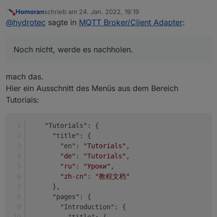
Homoran
schrieb am
24. Jan. 2022, 19:19
zuletzt editiert von
Nicht stören
das hier hast du aber gelesen?
@
hydrotec
sagte in
MQTT Broker/Client Adapter
:
Noch nicht, werde es nachholen.
Noch nicht, werde es nachholen.
Zur Zeit ensteht gerade zum Thema Doku viel Neues,
das muss ich erst einmal unter einen Hut bringen ;-)
mach das.
Hier ein Ausschnitt des Menüs aus dem Bereich
Tutorials:
    "Tutorials": {
      "title": {
        "en": 
"Tutorials"
,
"de"
: 
"Tutorials"
,
"ru"
: 
"Уроки"
,
"zh-cn"
: 
"教程文档"
      },
      "pages": {
        "Introduction": {