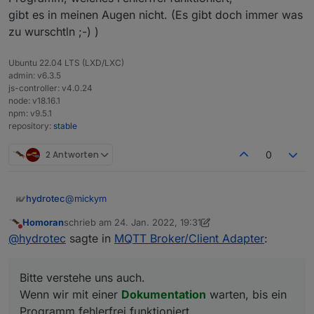
        },
gibt es in meinen Augen nicht. (Es gibt doch immer was
        "Visualisation": {
zu wurschtln ;-) )
          "title": {
            "en": 
"Visualisation"
,
Ubuntu 22.04 LTS (LXD/LXC)
"de"
: 
"Tutorial"
,
admin: v6.3.5
"ru"
: 
"учебник"
,
js-controller: v4.0.24
"zh-cn"
: 
"教程"
node: v18.16.1
          },
npm: v9.5.1
          "
content
": 
"tutorial/viz.md"
repository:
stable
        },
        "Data logging": {
2 Antworten
0
          "title": {
            "en": 
"Data logging"
,
"de"
: 
"Tutorial"
,
@
mickym
hydrotec
"ru"
: 
"учебник"
,
Homoran
schrieb am
24. Jan. 2022, 19:31
Schau ich mir noch an, wie man das am Besten
"zh-cn"
: 
"教程"
zuletzt editiert von Homoran
Nicht stören
@
hydrotec
sagte in
MQTT Broker/Client Adapter
:
regeln könnte.
          },
Generell ist es ja möglich, wenn auch umständlich,
Bitte verstehe uns auch.
          "
content
": 
"tutorial/history.md"
die von dir geforderten Datenpunkte zu erstellen.
Wenn wir mit einer Dokumentation warten, bis ein
        },
Bitte verstehe uns auch.
Programm fehlerfrei funktioniert,
        "Charts": {
dann wird es allgemein recht wenig Dokus geben.
Wenn wir mit einer
Dokumentation
warten, bis ein
          "title": {
Das soll kein Vorwurf an die Entwickler sein, ein
Programm fehlerfrei funktioniert,