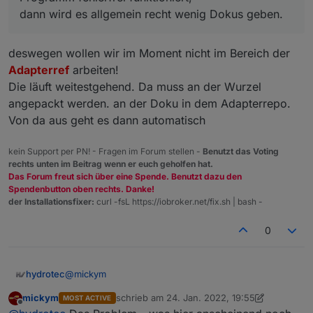
            "en": 
"Charts"
,
Programm, welches Fehlerfrei funktioniert,
dann wird es allgemein recht wenig Dokus geben.
"de"
: 
"Tutorial"
,
gibt es in meinen Augen nicht. (Es gibt doch immer
"ru"
: 
"учебник"
,
was zu wurschtln ;-) )
"zh-cn"
: 
"教程"
deswegen wollen wir im Moment nicht im Bereich der
          },
Adapterref
arbeiten!
          "
content
": 
"tutorial/flot.md"
Die läuft weitestgehend. Da muss an der Wurzel
        },
angepackt werden. an der Doku in dem Adapterrepo.
Von da aus geht es dann automatisch
kein Support per PN! - Fragen im Forum stellen -
Benutzt das Voting
rechts unten im Beitrag wenn er euch geholfen hat.
Das Forum freut sich über eine Spende. Benutzt dazu den
Spendenbutton oben rechts. Danke!
der Installationsfixer:
curl -fsL https://iobroker.net/fix.sh | bash -
0
@
mickym
hydrotec
mickym
schrieb am
24. Jan. 2022, 19:55
MOST ACTIVE
Schau ich mir noch an, wie man das am Besten
zuletzt editiert von mickym
Offline