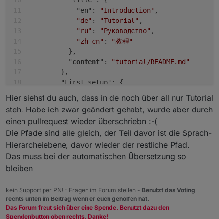
          "title": {
            "en": 
"Introduction"
,
"de"
: 
"Tutorial"
,
"ru"
: 
"Руководство"
,
"zh-cn"
: 
"教程"
          },
          "
content
": 
"tutorial/README.md"
        },
        "First setup": {
          "title": {
Hier siehst du auch, dass in de noch über all nur Tutorial
            "en": 
"First setup"
,
steh. Habe ich zwar geändert gehabt, wurde aber durch
"de"
: 
"Tutorial"
,
einen pullrequest wieder überschriebn :-(
"ru"
: 
"учебник"
,
Die Pfade sind alle gleich, der Teil davor ist die Sprach-
"zh-cn"
: 
"教程"
Hierarcheiebene, davor wieder der restliche Pfad.
          },
          "
content
": 
"tutorial/setup.md"
Das muss bei der automatischen Übersetzung so
        },
bleiben
        "User interface": {
          "title": {
kein Support per PN! - Fragen im Forum stellen -
Benutzt das Voting
            "en": 
"User interface"
,
rechts unten im Beitrag wenn er euch geholfen hat.
"de"
: 
"Tutorial"
,
Das Forum freut sich über eine Spende. Benutzt dazu den
"ru"
: 
"учебник"
,
Spendenbutton oben rechts. Danke!