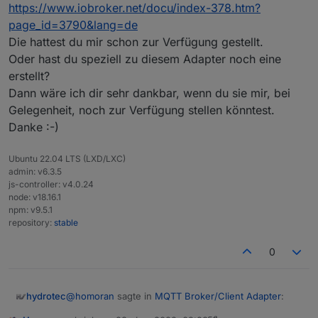
https://www.iobroker.net/docu/index-378.htm?
page_id=3790&lang=de
Die hattest du mir schon zur Verfügung gestellt.
Oder hast du speziell zu diesem Adapter noch eine
erstellt?
Dann wäre ich dir sehr dankbar, wenn du sie mir, bei
Gelegenheit, noch zur Verfügung stellen könntest.
Danke :-)
Ubuntu 22.04 LTS (LXD/LXC)
admin: v6.3.5
js-controller: v4.0.24
node: v18.16.1
npm: v9.5.1
repository:
stable
0
@
homoran
sagte in
MQTT Broker/Client Adapter
:
hydrotec