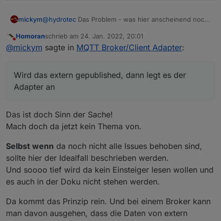
@
hydrotec
Das Problem - was hier anscheinend noch
mickym
nicht erkannt ist - habe ich mal kurz nachgestellt.
Homoran
schrieb am
24. Jan. 2022, 20:01
Ich bin mal ein Geräte und kommunizieren mit meinem
zuletzt editiert von
Nicht stören
@
mickym
sagte in
MQTT Broker/Client Adapter
:
mqtt-Broker (egal ob der Adapter als Client oder
Server arbeitet).
Ich veröffentliche also über mqtt einen topic wie folgt:
Wird das extern gepublished, dann legt es der
test/state1/state2 mit dem Wert 45678
Adapter an
Der Adapter arbeitet auch richtig und legt den State
(noch!) richtig an:
Das ist doch Sinn der Sache!
Mach doch da jetzt kein Thema von.
Die Objekte fehlen wie erwartet. Man kann nun zwar
weitere Datenpunkte anscheinend selbst unter state1
Selbst wenn
da noch nicht alle Issues behoben sind,
anlegen,
obwohl dies kein Objekt enthält (war mir
Es ist nun möglich Objekte anzulegen, selbst wenn
sollte hier der Idealfall beschrieben werden.
auch neu)
- aber unter state2 kann ich immer noch
das Parent kein Objekt hat.
Allerdings kann ich immer
Und soooo tief wird da kein Einsteiger lesen wollen und
nichts anlegen.
noch keine Objekte unter states anlegen (also in der
Wird das extern gepublished, dann legt es der
es auch in der Doku nicht stehen werden.
Admin Oberfläche).
Adapter an
- das müsste man dann halt ggf. so
beschreiben.
Da kommt das Prinzip rein. Und bei einem Broker kann
man davon ausgehen, dass die Daten von extern