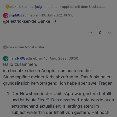
elektrickser.de
@
sigimoe
Jetzt klappt es mit dem Update.
E
@
Newan
hat den Fehler behoben.
SigiMOE
schrieb am
10. Juli 2022, 06:00
S
zuletzt editiert von
Offline
@elektrickser-de Danke :-)
0
etwa einem Monat später
marcNRW
schrieb am
16. Aug. 2022, 06:50
M
zuletzt editiert von
Offline
Hallo zusammen,
ich benutze diesen Adapter nun auch um die
Stundenpläne meiner Kids abzufragen. Das funktioniert
grundsätzlich hervorragend, ich habe aber zwei Fragen:
Der Newsfeed in der Units-App war gestern befüllt
und ist heute "leer". Das newsfeed-date wurde auch
entsprechend aktualisiert, allerdings steht im
subject weiterhin der Inhalt von gestern. Hat noch