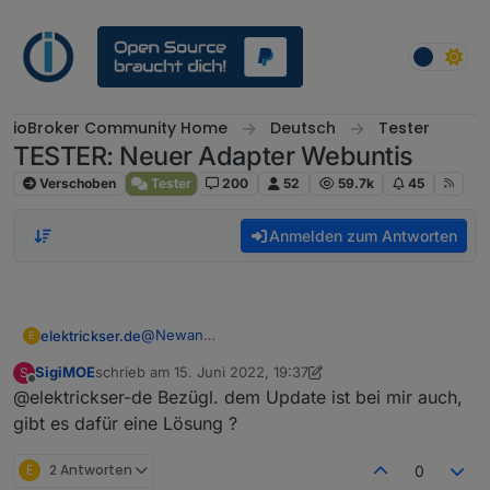
Weiter zum Inhalt
ioBroker Community Home
Deutsch
Tester
TESTER: Neuer Adapter Webuntis
Verschoben
Tester
200
52
59.7k
45
Anmelden zum Antworten
@
Newan
elektrickser.de
E
Ich habe versucht den Adapter upzudaten.
SigiMOE
schrieb am
15. Juni 2022, 19:37
S
Folgendes ist der Inhalt des Updates:
Process exited with code 0

zuletzt editiert von SigiMOE
Offline
@elektrickser-de Bezügl. dem Update ist bei mir auch,
weniger

Jedoch bleibt der Update-Hinweis und die
mehr

gibt es dafür eine Lösung ?
Version bleibt auch bei 0.3.1.
$ iobroker upgrade webuntis@0.3.4

E
2 Antworten
0