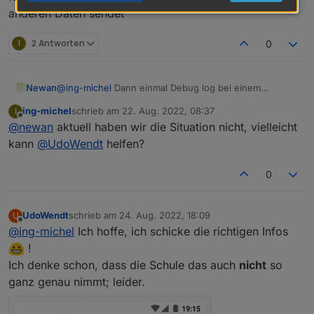
anderen Daten sendet
I
2 Antworten
0
Newan
@
ing-michel
Dann einmal Debug log bei einem
Vertretungssituation. Kann sein das die SCHule das
ing-michel
schrieb am
22. Aug. 2022, 08:37
I
falsch einträgt und Webuntis daher uns garkeine
zuletzt editiert von
Offline
@
newan
aktuell haben wir die Situation nicht, vielleicht
anderen Daten sendet
kann
@
UdoWendt
helfen?
0
UdoWendt
schrieb am
24. Aug. 2022, 18:09
U
zuletzt editiert von
Offline
@
ing-michel
Ich hoffe, ich schicke die richtigen Infos
!
Ich denke schon, dass die Schule das auch
nicht
so
ganz genau nimmt; leider.