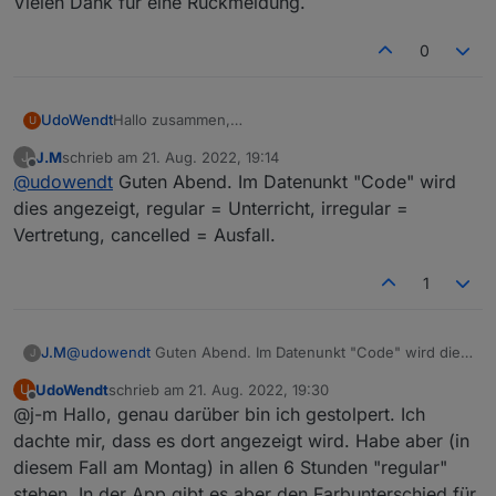
Vielen Dank für eine Rückmeldung.
0
UdoWendt
Hallo zusammen,
U
vielen Dank an Alle, die so etwas hier ermöglichen.
J.M
schrieb am
21. Aug. 2022, 19:14
J
Wenn es Vertretungsstunden bei meinem Sohn
zuletzt editiert von
Offline
@
udowendt
Guten Abend. Im Datenunkt "Code" wird
gibt, wir in der App zwar hellgrün angezeigt, eine
Unterscheidung welcher Art auch immer kann ich in
dies angezeigt, regular = Unterricht, irregular =
den Adapter-Datenpunkten aber nicht ausmachen.
Vertretung, cancelled = Ausfall.
Liege ich da richtig?
Vielen Dank für eine Rückmeldung.
1
J.M
@
udowendt
Guten Abend. Im Datenunkt "Code" wird dies
J
angezeigt, regular = Unterricht, irregular = Vertretung,
UdoWendt
schrieb am
21. Aug. 2022, 19:30
U
cancelled = Ausfall.
zuletzt editiert von
Offline
@j-m Hallo, genau darüber bin ich gestolpert. Ich
dachte mir, dass es dort angezeigt wird. Habe aber (in
diesem Fall am Montag) in allen 6 Stunden "regular"
stehen. In der App gibt es aber den Farbunterschied für