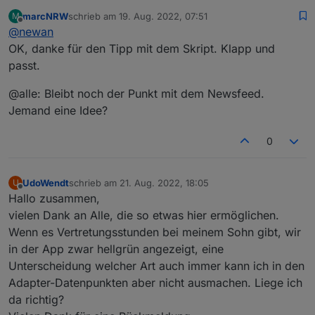
marcNRW
schrieb am
19. Aug. 2022, 07:51
M
ja die Objekte werden gelöscht, da nicht immer an allen
zuletzt editiert von
Offline
@
newan
Tagen alle Objekte vorhanden sind. Würde das über
eine Auslesescript lösen der versucht alle Objekte am
OK, danke für den Tipp mit dem Skript. Klapp und
Tag zu lesen.
passt.
Bezüglich den Feed müssten wir auf weiteres
Feedback warten, könnte aber ein Bug sein
@alle: Bleibt noch der Punkt mit dem Newsfeed.
Jemand eine Idee?
0
UdoWendt
schrieb am
21. Aug. 2022, 18:05
U
zuletzt editiert von
Offline
Hallo zusammen,
vielen Dank an Alle, die so etwas hier ermöglichen.
Wenn es Vertretungsstunden bei meinem Sohn gibt, wir
in der App zwar hellgrün angezeigt, eine
Unterscheidung welcher Art auch immer kann ich in den
Adapter-Datenpunkten aber nicht ausmachen. Liege ich
da richtig?