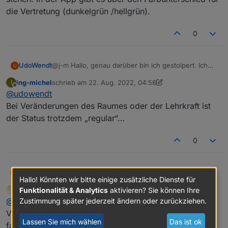
die Vertretung (dunkelgrün /hellgrün).
0
UdoWendt
@j-m Hallo, genau darüber bin ich gestolpert. Ich
U
dachte mir, dass es dort angezeigt wird. Habe aber
ing-michel
schrieb am
22. Aug. 2022, 04:58
I
(in diesem Fall am Montag) in allen 6 Stunden
zuletzt editiert von ing-michel
Offline
@
udowendt
"regular" stehen. In der App gibt es aber den
Farbunterschied für die Vertretung (dunkelgrün
Bei Veränderungen des Raumes oder der Lehrkraft ist
/hellgrün).
der Status trotzdem „regular“…
0
ing-michel
@
udowendt
I
Hallo! Könnten wir bitte einige zusätzliche Dienste für
Bei Veränderungen des Raumes oder der Lehrkraft
Newan
schrieb am
22. Aug. 2022, 06:04
Funktionalität & Analytics
aktivieren? Sie können Ihre
ist der Status trotzdem „regular“…
zuletzt editiert von
Offline
@
ing-michel
Dann einmal Debug log bei einem
Zustimmung später jederzeit ändern oder zurückziehen.
Vertretungssituation. Kann sein das die SCHule das
Lassen Sie mich wählen
Das ist ok
falsch einträgt und Webuntis daher uns garkeine