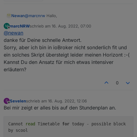
aber in alle Objekten (außer dem Newsfeed)
die mqtt-Einstellungen "verloren gegangen"
@
marcnrw
Hallo,
Newan
und es wurden folglich keine Daten
aufbereitet. Ich vermute jetzt einfach mal, dass
marcNRW
schrieb am
16. Aug. 2022, 07:00
M
ja die Objekte werden gelöscht, da nicht immer an allen
der Adapter die Objekte löscht und neu anlegt
zuletzt editiert von
Offline
@
newan
Tagen alle Objekte vorhanden sind. Würde das über
und dabei die Einstellungen verloren gehen.
eine Auslesescript lösen der versucht alle Objekte am
Kann das jemand bestätigen? Hat jemand
danke für Deine schnelle Antwort.
Tag zu lesen.
einen Lösungsansatz für mich?
Sorry, aber ich bin in ioBroker nicht sonderlich fit und
Bezüglich den Feed müssten wir auf weiteres
ein solches Skript übersteigt leider meinen Horizont :-(
Feedback warten, könnte aber ein Bug sein
Kannst Du den Ansatz für mich etwas intensiver
erläutern?
0
Sevelen
schrieb am
16. Aug. 2022, 12:06
S
zuletzt editiert von
Offline
Bei mir zeigt er alles bis auf den Stundenplan an.
Cannot
read
Timetable
for
today - possible block
by scool