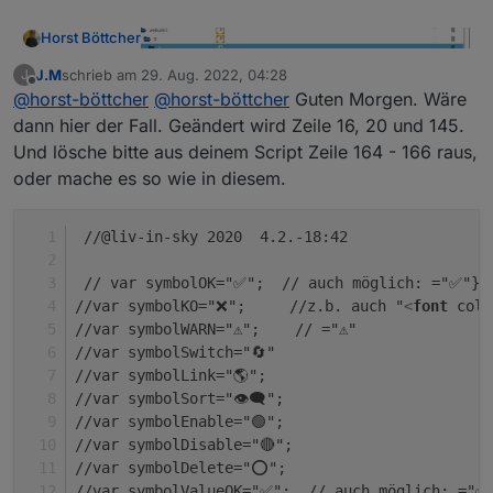
//HIER DIE SPALTEN ANZAHL DEFINIEREN - jede Spa
Horst Böttcher
var htmlFeld1='Tag';       var Feld1lAlign="lef
var htmlFeld2='Start';        var Feld2lAlign="
J.M
schrieb am
29. Aug. 2022, 04:28
J
zuletzt editiert von
Offline
Wie bekomme ich es hin das im Java Scipt nur
var htmlFeld3='Ende';         var Feld3lAlign="
@
horst-böttcher
@
horst-böttcher
Guten Morgen. Wäre
Tabelle 1 aufgelesen wir
var htmlFeld4='Raum';        var Feld4lAlign="r
dann hier der Fall. Geändert wird Zeile 16, 20 und 145.
var htmlFeld5='Lehrer';        var Feld5lAlign=
Und lösche bitte aus deinem Script Zeile 164 - 166 raus,
var htmlFeld6='Fach';        var Feld6lAlign="c
oder mache es so wie in diesem.
var htmlFeld7='Status';        var Feld7lAlign=
//-----------------------------------
 //@liv-in-sky 2020  4.2.-18:42
 // var symbolOK="✅";  // auch möglich: ="✅"} 
//var symbolKO="❌";     //z.b. auch "
<
font
colo
//hier werden die styles für die tabelle defini
//var symbolWARN="⚠️";    // ="⚠️"
//ÜBERSCHRIFT ÜBER TABELLE
//var symbolSwitch="🔄"
let   htmlUberschrift=false;                   
//var symbolLink="🌎";
let   htmlSignature=true;                      
//var symbolSort="👁️‍🗨️";
const htmlFeldUeber='Stundenplan';             
//var symbolEnable="🟢";
const htmlFarbUber="white";                    
//var symbolDisable="🔴";
const htmlSchriftWeite="normal";               
//var symbolDelete="⭕";
const htmlÜberFontGroesse="18px";              
//var symbolValueOK="✅";  // auch möglich: ="✅