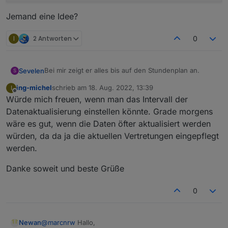
Jemand eine Idee?
I
2 Antworten
0
Bei mir zeigt er alles bis auf den Stundenplan an.
Sevelen
S
ing-michel
schrieb am
18. Aug. 2022, 13:39
I
zuletzt editiert von
Offline
Würde mich freuen, wenn man das Intervall der
Jemand eine Idee?
Datenaktualisierung einstellen könnte. Grade morgens
wäre es gut, wenn die Daten öfter aktualisiert werden
würden, da da ja die aktuellen Vertretungen eingepflegt
werden.
Danke soweit und beste Grüße
0
@
marcnrw
Hallo,
Newan