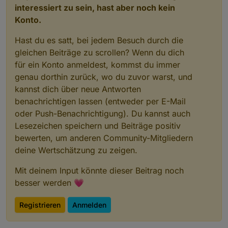
//FELDER UND RAHMEN
interessiert zu sein, hast aber noch kein
let   UeberschriftSpalten=true;                
Konto.
const htmlFarbFelderschrift="#BDBDBD";         
const htmlFarbFelderschrift2="#D8D8D8";        
//hier werden die styles für die tabelle defini
Hast du es satt, bei jedem Besuch durch die
const htmlFarbTableColorGradient1="#1c1c1c";   
//ÜBERSCHRIFT ÜBER TABELLE
gleichen Beiträge zu scrollen? Wenn du dich
const htmlFarbTableColorGradient2="#1c1c1c";   
let   htmlUberschrift=false;                   
für ein Konto anmeldest, kommst du immer
const htmlFarbTableBorderColor="grey";         
let   htmlSignature=true;                      
genau dorthin zurück, wo du zuvor warst, und
let htmlRahmenLinien="cols";                   
const htmlFeldUeber='Stundenplan';             
kannst dich über neue Antworten
const htmlSpalte1Weite="auto";                 
const htmlFarbUber="white";                    
benachrichtigen lassen (entweder per E-Mail
const htmlSchriftWeite="normal";               
// HIER NICHTS  ÄNDERN
oder Push-Benachrichtigung). Du kannst auch
const htmlÜberFontGroesse="18px";              
//MEHRERE TABELLEN NEBENEINANDER
Lesezeichen speichern und Beiträge positiv
let borderHelpBottum;
let   mehrfachTabelle=1;                       
bewerten, um anderen Community-Mitgliedern
let borderHelpRight;
const trennungsLinie="2";                      
deine Wertschätzung zu zeigen.
let htmlcenterHelp;
const farbetrennungsLinie="white";
let htmlcenterHelp2;
const htmlFarbZweiteTabelle="white";           
Mit deinem Input könnte dieser Beitrag noch
const htmlFarbTableColorUber="#BDBDBD";        
besser werden 💗
if(htmlRahmenLinien=="rows") {borderHelpBottum=
//ÜBERSCHRIFT SPALTEN
if(htmlRahmenLinien=="cols") {borderHelpBottum=
const UeberSchriftHöhe="35";                   
Registrieren
Anmelden
if(htmlRahmenLinien=="none") {borderHelpBottum=
const LinieUnterUeberschrift="2";              
if(htmlRahmenLinien=="all")  {borderHelpBottum=
const farbeLinieUnterUeberschrift="white";