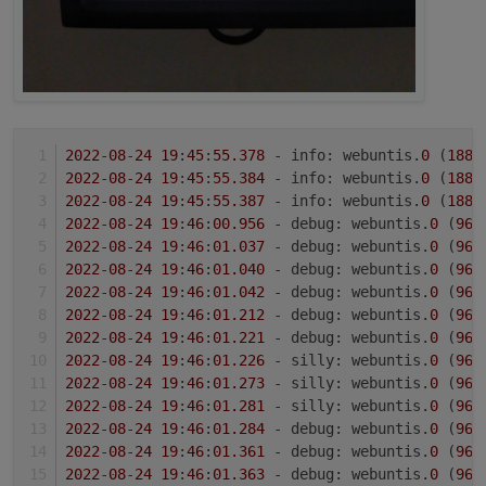
2022
-
08
-
24
19
:
45
:
55.378
 - info: webuntis.
0
 (
1886
2022
-
08
-
24
19
:
45
:
55.384
 - info: webuntis.
0
 (
1886
2022
-
08
-
24
19
:
45
:
55.387
 - info: webuntis.
0
 (
1886
2022
-
08
-
24
19
:
46
:
00.956
 - debug: webuntis.
0
 (
966
2022
-
08
-
24
19
:
46
:
01.037
 - debug: webuntis.
0
 (
966
2022
-
08
-
24
19
:
46
:
01.040
 - debug: webuntis.
0
 (
966
2022
-
08
-
24
19
:
46
:
01.042
 - debug: webuntis.
0
 (
966
2022
-
08
-
24
19
:
46
:
01.212
 - debug: webuntis.
0
 (
966
2022
-
08
-
24
19
:
46
:
01.221
 - debug: webuntis.
0
 (
966
2022
-
08
-
24
19
:
46
:
01.226
 - silly: webuntis.
0
 (
966
2022
-
08
-
24
19
:
46
:
01.273
 - silly: webuntis.
0
 (
966
2022
-
08
-
24
19
:
46
:
01.281
 - silly: webuntis.
0
 (
966
2022
-
08
-
24
19
:
46
:
01.284
 - debug: webuntis.
0
 (
966
2022
-
08
-
24
19
:
46
:
01.361
 - debug: webuntis.
0
 (
966
2022
-
08
-
24
19
:
46
:
01.363
 - debug: webuntis.
0
 (
966