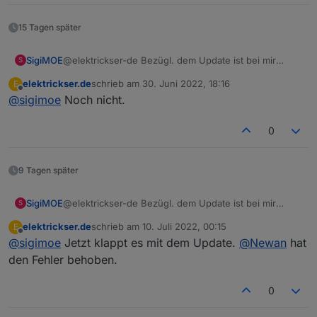
Update webuntis from @0.3.1 to @0.3.4

15 Tagen später
NPM version: 6.14.16

SigiMOE
@elektrickser-de Bezügl. dem Update ist bei mir
S
Installing iobroker.webuntis@0.3.4... (S
auch, gibt es dafür eine Lösung ?
elektrickser.de
schrieb am
30. Juni 2022, 18:16
E
upload [3] webuntis.admin /opt/iobroker/
zuletzt editiert von
Offline
@
sigimoe
Noch nicht.
upload [2] webuntis.admin /opt/iobroker/
0
upload [1] webuntis.admin /opt/iobroker/
upload [0] webuntis.admin /opt/iobroker/
9 Tagen später
SigiMOE
@elektrickser-de Bezügl. dem Update ist bei mir
S
auch, gibt es dafür eine Lösung ?
elektrickser.de
schrieb am
10. Juli 2022, 00:15
E
zuletzt editiert von
Offline
@
sigimoe
Jetzt klappt es mit dem Update.
@
Newan
hat
den Fehler behoben.
0