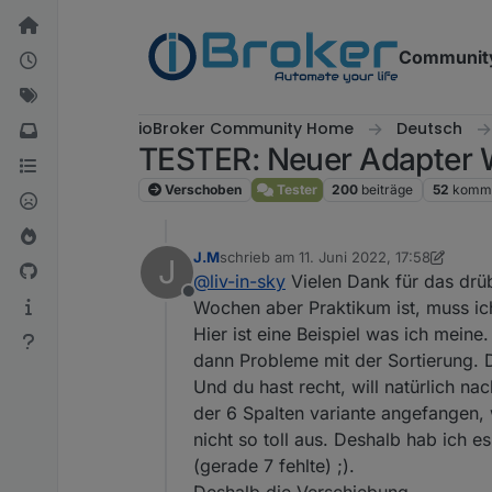
Weiter zum Inhalt
Communit
ioBroker Community Home
Deutsch
TESTER: Neuer Adapter 
Verschoben
Tester
200
beiträge
52
komme
J.M
schrieb am
11. Juni 2022, 17:58
J
zuletzt editiert von J.M
6. Nov. 2022, 19
@
liv-in-sky
Vielen Dank für das drü
Offline
Wochen aber Praktikum ist, muss i
Hier ist eine Beispiel was ich meine
dann Probleme mit der Sortierung. 
Und du hast recht, will natürlich na
der 6 Spalten variante angefangen
nicht so toll aus. Deshalb hab ich 
(gerade 7 fehlte) ;).