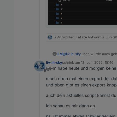
2 Antworten
Letzte Antwort
12. Juni 2
J.M
@
liv-in-sky
Json würde auch gehen
J
möglich.
liv-in-sky
schrieb am
12. Juni 2022, 15:46
Auch wenn du es nicht glaubst. 
zuletzt editiert von
@j-m habe heute und morgen keine z
anzupassen wie es jetzt ist. Ich
Offline
Änderung entstanden ist. Was ich
mach doch mal einen export der dat
Wäre über ein Beispiel von dir s
Hier mal eine Beispiel von den 
und oben gibt es einen export-knop
auch dein aktuelles script kannst d
ich schau es mir dann an
ps: ist immer etwas schwieriger ei