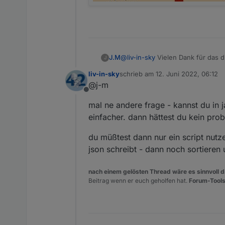
J.M
@
liv-in-sky
Vielen Dank für das 
J
aber Praktikum ist, muss ich ma
liv-in-sky
schrieb am
12. Juni 2022, 06:12
Hier ist eine Beispiel was ich me
zuletzt editiert von
@j-m
Probleme mit der Sortierung. Dan
Offline
Und du hast recht, will natürlich nach Uhrzeit sortieren. Habe viel mit deine
mal ne andere frage - kannst du in j
variante angefangen, wo noch he
hab ich es in die Tabelle mit au
einfacher. dann hättest du kein pro
Deshalb die Verschiebung.
du müßtest dann nur ein script nutz
json schreibt - dann noch sortieren
nach einem gelösten Thread wäre es sinnvoll di
Beitrag wenn er euch geholfen hat.
Forum-Tools