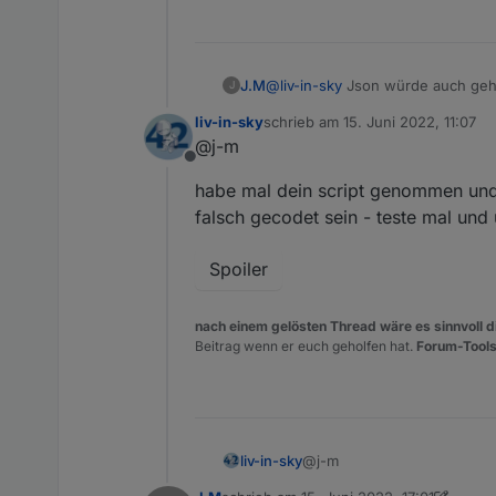
J.M
@
liv-in-sky
Json würde auch gehen
J
möglich.
liv-in-sky
schrieb am
15. Juni 2022, 11:07
Auch wenn du es nicht glaubst. 
zuletzt editiert von
@j-m
anzupassen wie es jetzt ist. Ich
Offline
Änderung entstanden ist. Was ich
habe mal dein script genommen und 
Wäre über ein Beispiel von dir s
Hier mal eine Beispiel von den 
falsch gecodet sein - teste mal un
Spoiler
nach einem gelösten Thread wäre es sinnvoll di
Beitrag wenn er euch geholfen hat.
Forum-Tools
@j-m
liv-in-sky