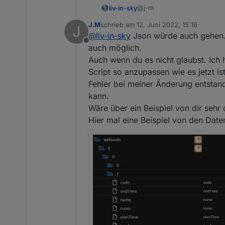
@j-m
liv-in-sky
J.M
schrieb am
12. Juni 2022, 15:16
J
mal ne andere frage - kannst du in jarvis (nutze ich nicht) ein json als tabel
zuletzt editiert von
@
liv-in-sky
Json würde auch gehen. 
einfacher. dann hättest du 
Offline
du müßtest dann nur ein scri
auch möglich.
schreibt - dann noch sortie
Auch wenn du es nicht glaubst. Ich
Script so anzupassen wie es jetzt i
Fehler bei meiner Änderung entstand
kann.
Wäre über ein Beispiel von dir sehr
Hier mal eine Beispiel von den Dat