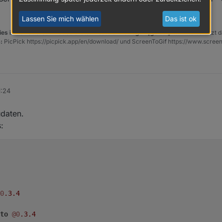
Lassen Sie mich wählen
Das ist ok
es in der Überschrift des ersten Posts einzutragen [gelöst]-...
Bitte benutzt d
:
PicPick https://picpick.app/en/download/ und ScreenToGif https://www.scree
1:24
daten.
:
0
.3
.4
to
@0
.3
.4