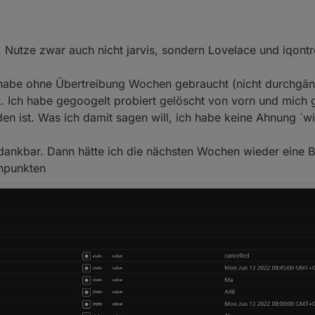
le anzeigen ? dann wäre es um einiges
Nutze zwar auch nicht jarvis, sondern Lovelace und iqontro
kein problem mit der spaltenanahl
pt nutzen, welches wieder über selektor die datenpunkte sammelt und in ei
ren und das ganze in einen dp schreiben - das ganze html bräüchte man
 habe ohne Übertreibung Wochen gebraucht (nicht durchgän
st. Ich habe gegoogelt probiert gelöscht von vorn und mich 
en ist. Was ich damit sagen will, ich habe keine Ahnung ´w
 dankbar. Dann hätte ich die nächsten Wochen wieder eine B
enpunkten