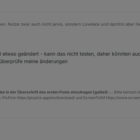
. Nutze zwar auch nicht jarvis, sondern Lovelace und iqontrol aber h
Ich habe ohne Übertreibung Wochen gebraucht (nicht durchgängig ;)) um
 habe gegoogelt probiert gelöscht von vorn und mich gefreut wenn kein 
 damit sagen will, ich habe keine Ahnung ´wie ich das umsetzen kann.
etwas geändert - kann das nicht testen, daher könnten auc
ehr dankbar. Dann hätte ich die nächsten Wochen wieder eine Beschäftig
Datenpunkten
d überprüfe meine änderungen
es in der Überschrift des ersten Posts einzutragen [gelöst]-...
Bitte benutzt d
:
PicPick https://picpick.app/en/download/ und ScreenToGif https://www.scree