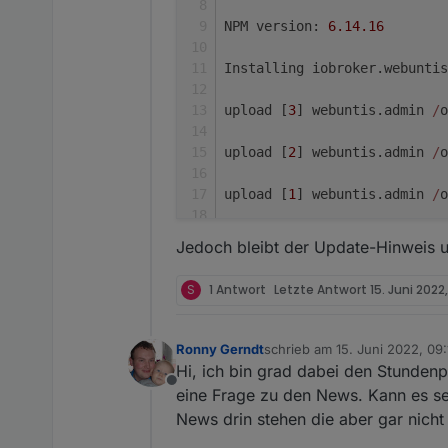
NPM version: 
6.14
.16
Installing iobroker.webuntis
upload [
3
] webuntis.admin 
/
o
upload [
2
] webuntis.admin 
/
o
upload [
1
] webuntis.admin 
/
o
upload [
0
] webuntis.admin 
/
o
Jedoch bleibt der Update-Hinweis un
Process exited 
with
 code 
0
S
1 Antwort
Letzte Antwort
15. Juni 2022,
Ronny Gerndt
schrieb am
15. Juni 2022, 09:
zuletzt editiert von Ronny Ge
Hi, ich bin grad dabei den Stunden
Offline
eine Frage zu den News. Kann es se
News drin stehen die aber gar nicht