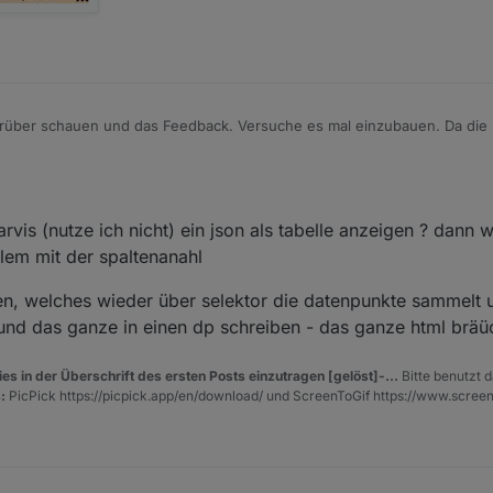
drüber schauen und das Feedback. Versuche es mal einzubauen. Da di
l schauen wann der Stundenplan sowas wieder hergibt.
ine. Das sind Wahlpflichtfächer die für alle Klassen gelten. An den Tage
n hab ich statt z.b 8 Ordner 20 Ordner im Baum.
n Tabellen "rumgespielt" und hatte mit der 6 Spalten
arvis (nutze ich nicht) ein json als tabelle anzeigen ? dann 
ute und morgen als Überschrift stand. Sah am Wochenende aber nicht so
fgenommen und aus der 8 Spalten eine 7 Spalten gemacht (gerade 7 fehlte
blem mit der spaltenanahl
en, welches wieder über selektor die datenpunkte sammelt u
 und das ganze in einen dp schreiben - das ganze html brä
es in der Überschrift des ersten Posts einzutragen [gelöst]-...
Bitte benutzt d
:
PicPick https://picpick.app/en/download/ und ScreenToGif https://www.scree