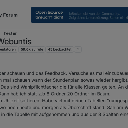
y Forum
Tester
Webuntis
ntatoren
59.6k
aufrufe
45
beobachtet
:58
ber schauen und das Feedback. Versuche es mal einzubauen
ch mal schauen wann der Stundenplan sowas wieder hergibt
. Das sind Wahlpflichtfächer die für alle Klassen gelten. An
Dann hab ich statt z.b 8 Ordner 20 Ordner im Baum.
ch Uhrzeit sortieren. Habe viel mit deinen Tabellen "rumgespi
, wo noch heute und morgen als Überschrift stand. Sah am
es in die Tabelle mit aufgenommen und aus der 8 Spalten ei