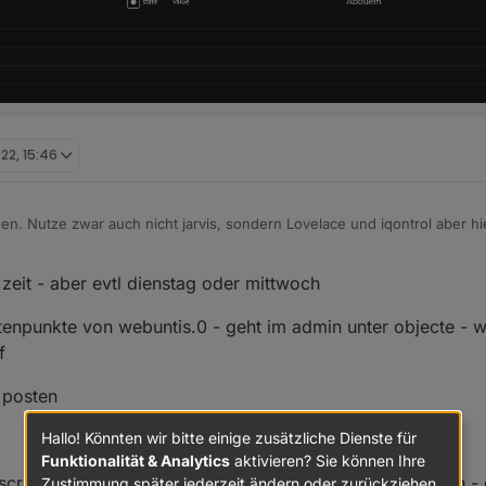
022, 15:46
. Nutze zwar auch nicht jarvis, sondern Lovelace und iqontrol aber h
Ich habe ohne Übertreibung Wochen gebraucht (nicht durchgängig ;)) um
eit - aber evtl dienstag oder mittwoch
 habe gegoogelt probiert gelöscht von vorn und mich gefreut wenn kein 
 damit sagen will, ich habe keine Ahnung ´wie ich das umsetzen kann.
enpunkte von webuntis.0 - geht im admin unter objecte - 
ehr dankbar. Dann hätte ich die nächsten Wochen wieder eine Beschäftig
Datenpunkten
f
u posten
Hallo! Könnten wir bitte einige zusätzliche Dienste für
Funktionalität & Analytics
aktivieren? Sie können Ihre
n script eines anderen zu ändern bzw umzuprogrammieren -
Zustimmung später jederzeit ändern oder zurückziehen.