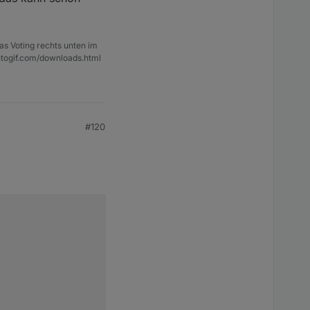
as Voting rechts unten im
ntogif.com/downloads.html
#120