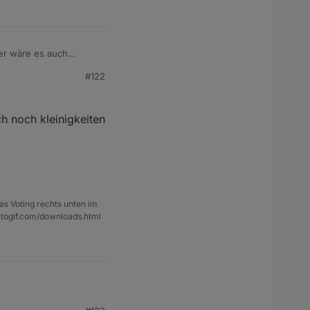
ier wäre es auch
#122
 dein Script so
Fehler bei meiner
h noch kleinigkeiten
ung. :)
as Voting rechts unten im
ntogif.com/downloads.html