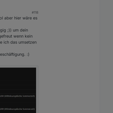
#118
l aber hier wäre es
n array mit json
 dann nicht
gig ;)) um dein
gefreut wenn kein
ie ich das umsetzen
eschäftigung. :)