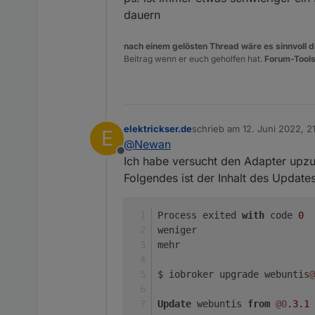
dauern
nach einem gelösten Thread wäre es sinnvoll di
Beitrag wenn er euch geholfen hat.
Forum-Tools
elektrickser.de
schrieb am
12. Juni 2022, 2
E
zuletzt editiert von
@
Newan
Offline
Ich habe versucht den Adapter upzu
Folgendes ist der Inhalt des Updates
Process exited 
with
 code 
0
weniger
mehr
$ iobroker upgrade webuntis
@
Update
 webuntis 
from
@0
.3
.1