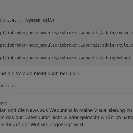
@0
.3
.4
... (
System
call
)
pt
/
iobroker
/
node_modules
/
iobroker.webuntis
/
admin
/
index_m
pt
/
iobroker
/
node_modules
/
iobroker.webuntis
/
admin
/
style.c
pt
/
iobroker
/
node_modules
/
iobroker.webuntis
/
admin
/
webunti
pt
/
iobroker
/
node_modules
/
iobroker.webuntis
/
admin
/
words.j
d die Version bleibt auch bei 0.3.1.
 19:37
15
rndt
plan und die News aus Webuntins in meine Visualisierung zu
in das der Datenpunkt nicht wieder gelöscht wird? Ich hatt
 mehr auf der Website angezeigt wird.