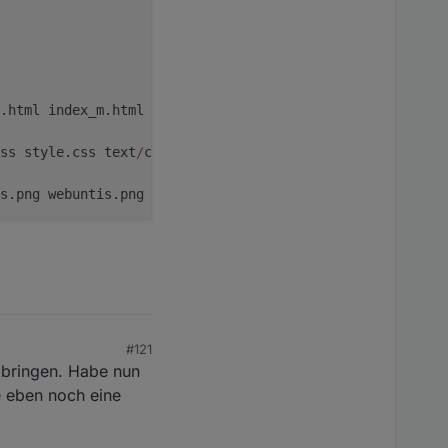
.html index_m.html text
/
html
ss style.css text
/
css
s.png webuntis.png image
/
png
s words.js application
/
javascript
#121
 bringen. Habe nun
e eben noch eine