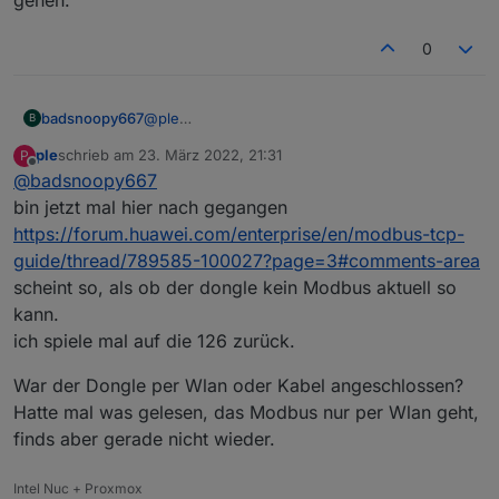
0
badsnoopy667
@
ple
B
Im zweiten und vierten Screenshot steht
ple
schrieb am
23. März 2022, 21:31
P
"Modbus RTU". Da muss aber "Modbus
TCP
"
zuletzt editiert von
Offline
@
badsnoopy667
stehen glaube ich. Sonst wird das nix! Stell das
mal um, dann sollte es eigentlich gehen.
bin jetzt mal hier nach gegangen
https://forum.huawei.com/enterprise/en/modbus-tcp-
guide/thread/789585-100027?page=3#comments-area
scheint so, als ob der dongle kein Modbus aktuell so
kann.
ich spiele mal auf die 126 zurück.
War der Dongle per Wlan oder Kabel angeschlossen?
Hatte mal was gelesen, das Modbus nur per Wlan geht,
finds aber gerade nicht wieder.
Intel Nuc + Proxmox