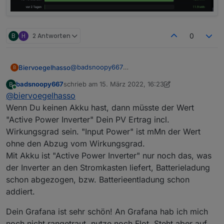
der Wirkungsgrad gerade bei schwankender
Erzeugung schonmal ziemlich mau ist, ist der
Wert ohne Wirkungsgrad leider ziemlich
optimistisch im Vergleich zu dem Ertrag den
B
H
2 Antworten
0
FusionSolar anzeigt am Handy.
@
badsnoopy667
Biervoegelhasso
B
Ich habe keinen Akku daher nutze ich "Input
badsnoopy667
schrieb am
15. März 2022, 16:23
B
Power". Mit dem Wirkungsgrad habe ich noch
zuletzt editiert von badsnoopy667
Online
@
biervoegelhasso
keine Erfahrung. Bei mir werden Werte von
261-299 angezeigt.
Wenn Du keinen Akku hast, dann müsste der Wert
Ich werte alles mit Grafana aus. Geht wirklich
"Active Power Inverter" Dein PV Ertrag incl.
super.
Wirkungsgrad sein. "Input Power" ist mMn der Wert
ohne den Abzug vom Wirkungsgrad.
Mit Akku ist "Active Power Inverter" nur noch das, was
der Inverter an den Stromkasten liefert, Batterieladung
schon abgezogen, bzw. Batterieentladung schon
addiert.
Dein Grafana ist sehr schön! An Grafana hab ich mich
noch nicht rangetraut, nutze noch Flot. Steht aber auf