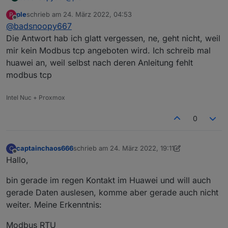
Bei mir ist der Dongle per WLan
ple
schrieb am
24. März 2022, 04:53
P
angeschlossen.
zuletzt editiert von
Offline
@
badsnoopy667
Die Antwort hab ich glatt vergessen, ne, geht nicht, weil
mir kein Modbus tcp angeboten wird. Ich schreib mal
huawei an, weil selbst nach deren Anleitung fehlt
modbus tcp
Intel Nuc + Proxmox
0
captainchaos666
schrieb am
24. März 2022, 19:11
C
zuletzt editiert von captainchaos666
Offline
Hallo,
bin gerade im regen Kontakt im Huawei und will auch
gerade Daten auslesen, komme aber gerade auch nicht
weiter. Meine Erkenntnis:
Modbus RTU