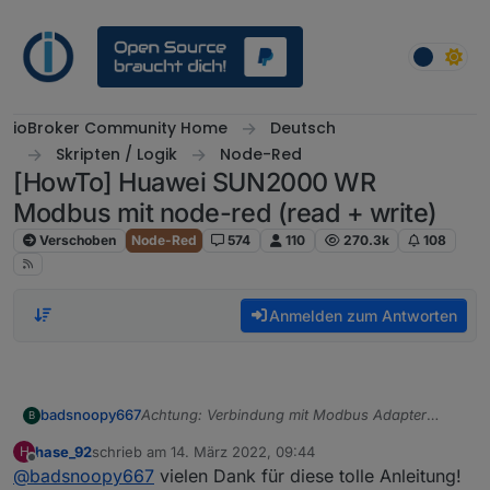
Weiter zum Inhalt
ioBroker Community Home
Deutsch
Skripten / Logik
Node-Red
[HowTo] Huawei SUN2000 WR
Modbus mit node-red (read + write)
Verschoben
Node-Red
574
110
270.3k
108
Anmelden zum Antworten
Achtung: Verbindung mit Modbus Adapter
badsnoopy667
B
klappt nicht, node-red klappt.
hase_92
schrieb am
14. März 2022, 09:44
H
Hier eine Anleitung um den SUN2000
zuletzt editiert von
Offline
@
badsnoopy667
vielen Dank für diese tolle Anleitung!
Wechselrichter incl. Batterie und Power Meter