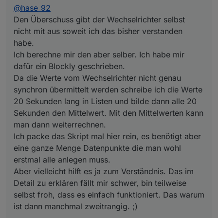
synchron übermittelt werden schreibe ich die
@
hase_92
Werte 20 Sekunden lang in Listen und bilde
Den Überschuss gibt der Wechselrichter selbst
dann alle 20 Sekunden den Mittelwert. Mit den
nicht mit aus soweit ich das bisher verstanden
Mittelwerten kann man dann weiterrechnen.
habe.
Ich packe das Skript mal hier rein, es benötigt
aber eine ganze Menge Datenpunkte die man
Ich berechne mir den aber selber. Ich habe mir
wohl erstmal alle anlegen muss.
dafür ein Blockly geschrieben.
Aber vielleicht hilft es ja zum Verständnis. Das
Da die Werte vom Wechselrichter nicht genau
im Detail zu erklären fällt mir schwer, bin
synchron übermittelt werden schreibe ich die Werte
teilweise selbst froh, dass es einfach
funktioniert. Das warum ist dann manchmal
20 Sekunden lang in Listen und bilde dann alle 20
zweitrangig. ;)
Sekunden den Mittelwert. Mit den Mittelwerten kann
man dann weiterrechnen.
Ich packe das Skript mal hier rein, es benötigt aber
eine ganze Menge Datenpunkte die man wohl
erstmal alle anlegen muss.
Aber vielleicht hilft es ja zum Verständnis. Das im
Detail zu erklären fällt mir schwer, bin teilweise
selbst froh, dass es einfach funktioniert. Das warum
ist dann manchmal zweitrangig. ;)