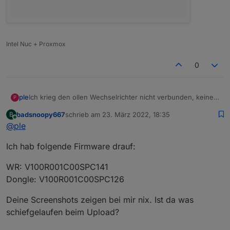
Intel Nuc + Proxmox
0
Ich krieg den ollen Wechselrichter nicht verbunden, keine
ple
P
Ahnung warum.
badsnoopy667
schrieb am
23. März 2022, 18:35
B
Welche Firmwareversionen habt ihr auf den WR und
ich habe mich mal direkt mit den WR verbunden sowie
zuletzt editiert von
Online
@
ple
Dongle?
auch Dongle und mal ein wenig nach den Einstellungen
Ich habe
geguckt, sieht mir aber so aus, als ob alles soweit richtig
Ich hab folgende Firmware drauf:
WR = V100R001C20SPC112
wäre.
Dongle= V100R001C00SPC127
WR: V100R001C00SPC141
Dongle: V100R001C00SPC126
Deine Screenshots zeigen bei mir nix. Ist da was
schiefgelaufen beim Upload?