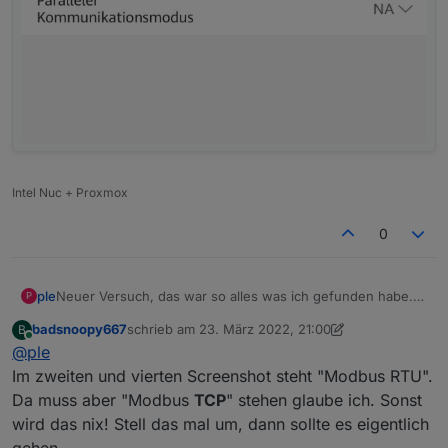
Intel Nuc + Proxmox
0
ple
Neuer Versuch, das war so alles was ich gefunden habe.
P
badsnoopy667
schrieb am
23. März 2022, 21:00
B
zuletzt editiert von badsnoopy667
Online
@
ple
Im zweiten und vierten Screenshot steht "Modbus RTU".
Da muss aber "Modbus
TCP
" stehen glaube ich. Sonst
wird das nix! Stell das mal um, dann sollte es eigentlich
gehen.