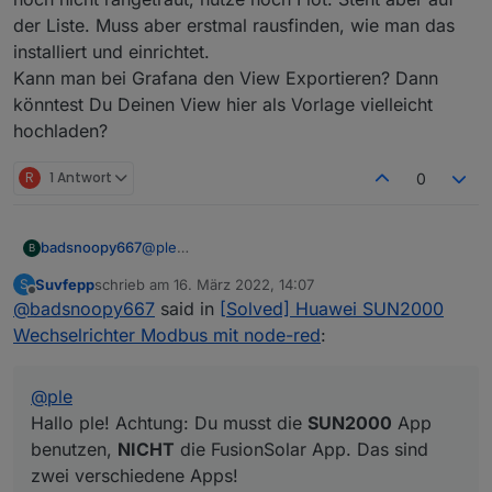
der Liste. Muss aber erstmal rausfinden, wie man das
installiert und einrichtet.
Kann man bei Grafana den View Exportieren? Dann
könntest Du Deinen View hier als Vorlage vielleicht
hochladen?
R
1 Antwort
0
@
ple
badsnoopy667
B
Hallo ple! Achtung: Du musst die
SUN2000
Suvfepp
schrieb am
16. März 2022, 14:07
S
App benutzen,
NICHT
die FusionSolar App.
Mein Wechselrichter hat sich leider
zuletzt editiert von
Offline
@
badsnoopy667
said in
[Solved] Huawei SUN2000
Das sind zwei verschiedene Apps!
abgeschossen (Hardware Defekt), deshalb
kann ich nicht so richtig darauf zugreifen...
Bei mir gibt es, wenn ich vor dem
Wechselrichter Modbus mit node-red
:
aber ich habe in paar Screenshots gemacht von
Wechselrichter stehe zwei WLAN Netze, auf
den Einstellungen.
die ich mich verbinden kann. Einmal
Hier die Screenshots vom Wechselrichter
"SDongle..." und einmal "SUN2000".
@
ple
(Netwerk SUN2000...):
Auf das "SDongle" komme ich gerade nicht
Hallo ple! Achtung: Du musst die
SUN2000
App
drauf, aber ich meine, man muss ich mit beiden
benutzen,
NICHT
die FusionSolar App. Das sind
Netzen verbinden um a) den Dongle und b)
zwei verschiedene Apps!
den Wechselrichter selbst zu konfigurieren.