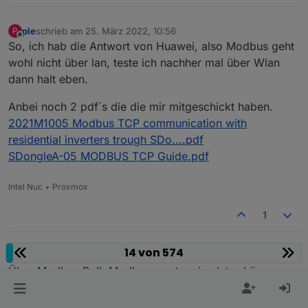
ple
schrieb am
25. März 2022, 10:56
P
zuletzt editiert von
Offline
So, ich hab die Antwort von Huawei, also Modbus geht
wohl nicht über lan, teste ich nachher mal über Wlan
dann halt eben.
Anbei noch 2 pdf´s die die mir mitgeschickt haben.
2021M1005 Modbus TCP communication with
residential inverters trough SDo....pdf
SDongleA-05 MODBUS TCP Guide.pdf
Intel Nuc + Proxmox
1
14 von 574
captainchaos666
schrieb am
29. März 2022, 19:45
C
zuletzt editiert von
Offline
Über Modbus Poll, Modbus master simulator können
Daten gelsen werden, über LAN. WLAN habe ich nicht
probiert.