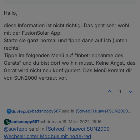
Hallo,
diese Information ist nicht richtig. Das geht sehr wohl
mit der FusionSolar App.
Starte sie ganz normal und tippe dann auf ich (unten
rechts)
Tippe im folgenden Menü auf "Inbetriebnahme des
Geräts" und du bist dort wo hin musst. Keine Angst, das
Gerät wird nicht neu konfiguriert. Das Menü kommt dir
von SUN2000 vertraut vor.
1
@
badsnoopy667
said in
[Solved] Huawei SUN2000
Suvfepp
S
Wechselrichter Modbus mit node-red
:
badsnoopy667
schrieb am
16. März 2022, 15:16
B
zuletzt editiert von
Online
@
suvfepp
said in
@
ple
[Solved] Huawei SUN2000
Hallo ple! Achtung: Du musst die
SUN2000
App
Wechselrichter Modbus mit node-red
:
Hallo,
benutzen,
NICHT
die FusionSolar App. Das sind