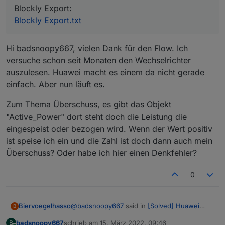
Blockly Export:
Blockly Export.txt
Hi badsnoopy667, vielen Dank für den Flow. Ich
versuche schon seit Monaten den Wechselrichter
auszulesen. Huawei macht es einem da nicht gerade
einfach. Aber nun läuft es.
Zum Thema Überschuss, es gibt das Objekt
"Active_Power" dort steht doch die Leistung die
eingespeist oder bezogen wird. Wenn der Wert positiv
ist speise ich ein und die Zahl ist doch dann auch mein
Überschuss? Oder habe ich hier einen Denkfehler?
0
@
badsnoopy667
said in
[Solved] Huawei
Biervoegelhasso
B
SUN2000 Wechselrichter Modbus mit node-
badsnoopy667
schrieb am
15. März 2022, 09:46
B
red
: