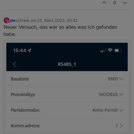
0
ple
schrieb am
23. März 2022, 20:42
P
zuletzt editiert von
Offline
Neuer Versuch, das war so alles was ich gefunden
habe.