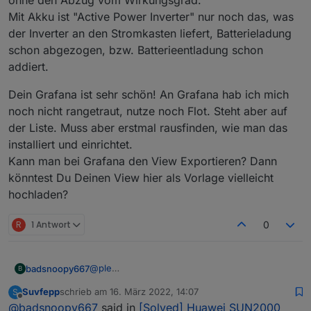
ohne den Abzug vom Wirkungsgrad.
Mit Akku ist "Active Power Inverter" nur noch das, was
der Inverter an den Stromkasten liefert, Batterieladung
schon abgezogen, bzw. Batterieentladung schon
addiert.
Dein Grafana ist sehr schön! An Grafana hab ich mich
noch nicht rangetraut, nutze noch Flot. Steht aber auf
der Liste. Muss aber erstmal rausfinden, wie man das
installiert und einrichtet.
Kann man bei Grafana den View Exportieren? Dann
könntest Du Deinen View hier als Vorlage vielleicht
hochladen?
R
1 Antwort
0
@
ple
badsnoopy667
B
Hallo ple! Achtung: Du musst die
SUN2000
Suvfepp
schrieb am
16. März 2022, 14:07
S
App benutzen,
NICHT
die FusionSolar App.
Mein Wechselrichter hat sich leider
zuletzt editiert von
Offline
@
badsnoopy667
said in
[Solved] Huawei SUN2000
Das sind zwei verschiedene Apps!
abgeschossen (Hardware Defekt), deshalb