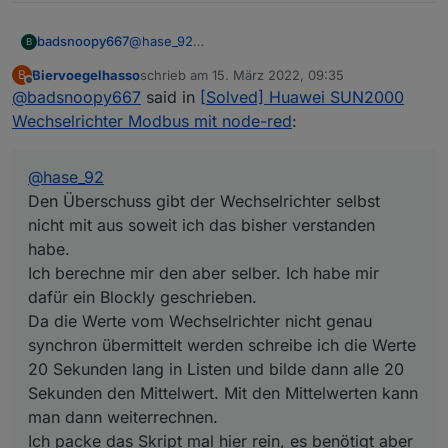
@
hase_92
badsnoopy667
B
Den Überschuss gibt der Wechselrichter selbst
Biervoegelhasso
schrieb am
15. März 2022, 09:35
B
nicht mit aus soweit ich das bisher verstanden
Blockly Export:
zuletzt editiert von
Offline
@
badsnoopy667
said in
[Solved] Huawei SUN2000
habe.
Blockly Export.txt
Ich berechne mir den aber selber. Ich habe mir
Wechselrichter Modbus mit node-red
:
dafür ein Blockly geschrieben.
Da die Werte vom Wechselrichter nicht genau
synchron übermittelt werden schreibe ich die
@
hase_92
Werte 20 Sekunden lang in Listen und bilde
Den Überschuss gibt der Wechselrichter selbst
dann alle 20 Sekunden den Mittelwert. Mit den
nicht mit aus soweit ich das bisher verstanden
Mittelwerten kann man dann weiterrechnen.
habe.
Ich packe das Skript mal hier rein, es benötigt
aber eine ganze Menge Datenpunkte die man
Ich berechne mir den aber selber. Ich habe mir
wohl erstmal alle anlegen muss.
dafür ein Blockly geschrieben.
Aber vielleicht hilft es ja zum Verständnis. Das
Da die Werte vom Wechselrichter nicht genau
im Detail zu erklären fällt mir schwer, bin
synchron übermittelt werden schreibe ich die Werte
teilweise selbst froh, dass es einfach
funktioniert. Das warum ist dann manchmal
20 Sekunden lang in Listen und bilde dann alle 20
zweitrangig. ;)
Sekunden den Mittelwert. Mit den Mittelwerten kann
man dann weiterrechnen.
Ich packe das Skript mal hier rein, es benötigt aber