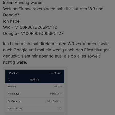
keine Ahnung warum.
In die WLAN Einstellungen vom Handy
Welche Firmwareversionen habt ihr auf den WR und
wechsel und dann das WLAN vom
Wechselrichter auswähle
Dongle?
In der App dann unten auf "Verbinden"
Ich habe
klicke.
WR = V100R001C20SPC112
Dann sollte er einem das Auswahlmenü
anbieten, ob man Installateur oder
Dongle= V100R001C00SPC127
Benutzer ist. Die Einstellungen kann man
nur im Modus Installateur vornehmen.
ich habe mich mal direkt mit den WR verbunden sowie
auch Dongle und mal ein wenig nach den Einstellungen
geguckt, sieht mir aber so aus, als ob alles soweit
richtig wäre.