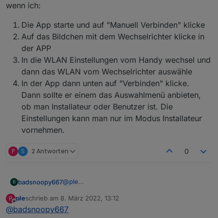
wenn ich:
Die App starte und auf "Manuell Verbinden" klicke
Auf das Bildchen mit dem Wechselrichter klicke in
der APP
In die WLAN Einstellungen vom Handy wechsel und
dann das WLAN vom Wechselrichter auswähle
In der App dann unten auf "Verbinden" klicke.
Dann sollte er einem das Auswahlmenü anbieten,
ob man Installateur oder Benutzer ist. Die
Einstellungen kann man nur im Modus Installateur
vornehmen.
P
S
2 Antworten
0
@
ple
badsnoopy667
B
Hallo ple! Achtung: Du musst die
SUN2000
ple
schrieb am
8. März 2022, 13:12
P
App benutzen,
NICHT
die FusionSolar App.
Mein Wechselrichter hat sich leider
zuletzt editiert von
Offline
@
badsnoopy667
Das sind zwei verschiedene Apps!
abgeschossen (Hardware Defekt), deshalb