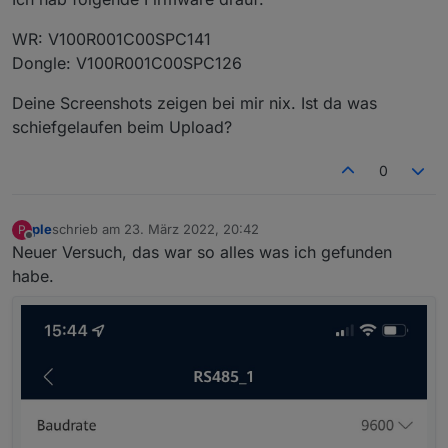
Dongle= V100R001C00SPC127
WR: V100R001C00SPC141
Dongle: V100R001C00SPC126
Deine Screenshots zeigen bei mir nix. Ist da was
schiefgelaufen beim Upload?
0
ple
schrieb am
23. März 2022, 20:42
P
zuletzt editiert von
Offline
Neuer Versuch, das war so alles was ich gefunden
habe.