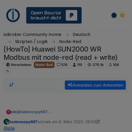
Weiter zum Inhalt
ioBroker Community Home
Deutsch
Skripten / Logik
Node-Red
[HowTo] Huawei SUN2000 WR
Modbus mit node-red (read + write)
Verschoben
Node-Red
574
110
270.1k
108
Anmelden zum Antworten
@
badsnoopy667
ple
P
Moin Moin,
badsnoopy667
schrieb am
8. März 2022, 09:52
B
ich hänge gerade dabei meinen ktl30-m3 und den Dongle
Gruß und Danke
zuletzt editiert von badsnoopy667
3. Aug. 2022, 10
Offline
@
ple
in den iobroker zu bekommen.