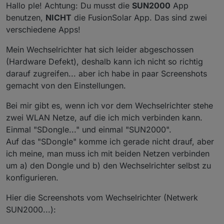
Anscheinend bekomme ich jedoch keine Verbindung, und
node-red.0

Hallo ple! Achtung: Du musst die
SUN2000
App
ehrlich, ich bin mir nicht sicher, welche Einstellungen in
2022-03-08 09:51:01.663	warn	8 Mar 08:51:01 - [w
benutzen,
NICHT
die FusionSolar App. Das sind zwei
Fusion solar gemacht werden müssen. Kannst du deine
node-red.0

verschiedene Apps!
vielleicht mal posten?
2022-03-08 09:51:01.662	warn	8 Mar 08:51:01 - [w
node-red.0

Mein Wechselrichter hat sich leider abgeschossen
2022-03-08 09:50:59.661	warn	8 Mar 08:50:59 - [w
(Hardware Defekt), deshalb kann ich nicht so richtig
node-red.0

2022-03-08 09:50:59.660	warn	8 Mar 08:50:59 - [w
darauf zugreifen... aber ich habe in paar Screenshots
node-red.0

gemacht von den Einstellungen.
2022-03-08 09:50:58.666	warn	8 Mar 08:50:58 - [w
node-red.0

Bei mir gibt es, wenn ich vor dem Wechselrichter stehe
2022-03-08 09:50:56.663	warn	8 Mar 08:50:56 - [w
zwei WLAN Netze, auf die ich mich verbinden kann.
node-red.0

2022-03-08 09:50:56.662	warn	8 Mar 08:50:56 - [w
Einmal "SDongle..." und einmal "SUN2000".
node-red.0

Auf das "SDongle" komme ich gerade nicht drauf, aber
2022-03-08 09:50:54.660	warn	8 Mar 08:50:54 - [w
ich meine, man muss ich mit beiden Netzen verbinden
node-red.0

um a) den Dongle und b) den Wechselrichter selbst zu
konfigurieren.
Hier die Screenshots vom Wechselrichter (Netwerk
SUN2000...):