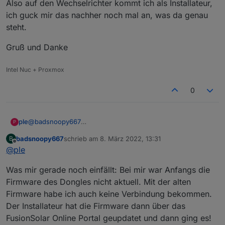
kann ich nicht so richtig darauf zugreifen...
Bei mir gibt es, wenn ich vor dem
Also auf den Wechselrichter kommt ich als Installateur,
aber ich habe in paar Screenshots gemacht von
Wechselrichter stehe zwei WLAN Netze, auf
ich guck mir das nachher noch mal an, was da genau
den Einstellungen.
die ich mich verbinden kann. Einmal
Hier die Screenshots vom Wechselrichter
steht.
"SDongle..." und einmal "SUN2000".
(Netwerk SUN2000...):
Auf das "SDongle" komme ich gerade nicht
Gruß und Danke
drauf, aber ich meine, man muss ich mit beiden
Netzen verbinden um a) den Dongle und b)
den Wechselrichter selbst zu konfigurieren.
Intel Nuc + Proxmox
0
@
badsnoopy667
ple
P
Also auf den Wechselrichter kommt ich als Installateur, ich
badsnoopy667
schrieb am
8. März 2022, 13:31
B
guck mir das nachher noch mal an, was da genau steht.
Gruß und Danke
zuletzt editiert von
Offline
@
ple
Was mir gerade noch einfällt: Bei mir war Anfangs die
Firmware des Dongles nicht aktuell. Mit der alten
Firmware habe ich auch keine Verbindung bekommen.
Der Installateur hat die Firmware dann über das
FusionSolar Online Portal geupdatet und dann ging es!