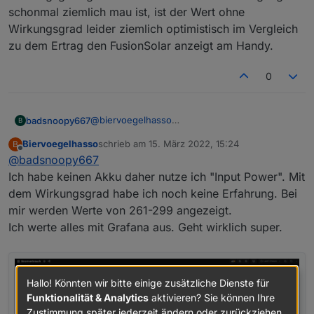
schonmal ziemlich mau ist, ist der Wert ohne
Wirkungsgrad leider ziemlich optimistisch im Vergleich
zu dem Ertrag den FusionSolar anzeigt am Handy.
0
@
biervoegelhasso
badsnoopy667
B
Ja, Du hast Recht. Der Datenpunkt
Biervoegelhasso
schrieb am
15. März 2022, 15:24
B
Active_Power_METER (!) gibt an, ob gerade
zuletzt editiert von
Offline
@
badsnoopy667
eingespeist oder bezogen wird aus dem Netz.
Damit berechne ich mir auch meine
Ich habe keinen Akku daher nutze ich "Input Power". Mit
Einspeisung und Bezugswerte. Diese dann
dem Wirkungsgrad habe ich noch keine Erfahrung. Bei
einfach alle 10 Sekunden einmal aufaddieren
mir werden Werte von 261-299 angezeigt.
und durch 360000 teilen, siehe Screenshot.
Ich werte alles mit Grafana aus. Geht wirklich super.
Das reicht für mich von der Genauigkeit.
Was ich meinte war "PV-Erzeugung". Damit
stehe ich noch auf Kriegsfuß. Das ging solange
gut, bis ich die Batterie bekommen habe. Es
gibt ja den Datenpunkt "Daily Energy Yield" im
Hallo! Könnten wir bitte einige zusätzliche Dienste für
Inverter. Aber wenn man eine Batterie hat,
Funktionalität & Analytics
aktivieren? Sie können Ihre
dann zählt der Inverter auch weiter hoch, wenn
Zustimmung später jederzeit ändern oder zurückziehen.
der Strom aus der Batterie und nicht mehr vom