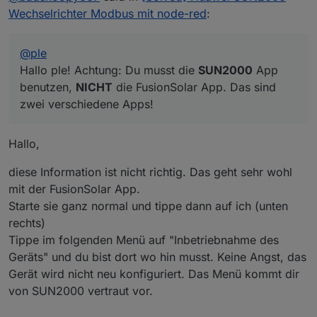
kann ich nicht so richtig darauf zugreifen...
Bei mir gibt es, wenn ich vor dem
Wechselrichter Modbus mit node-red
:
aber ich habe in paar Screenshots gemacht von
Wechselrichter stehe zwei WLAN Netze, auf
den Einstellungen.
die ich mich verbinden kann. Einmal
Hier die Screenshots vom Wechselrichter
"SDongle..." und einmal "SUN2000".
@
ple
(Netwerk SUN2000...):
Auf das "SDongle" komme ich gerade nicht
Hallo ple! Achtung: Du musst die
SUN2000
App
drauf, aber ich meine, man muss ich mit beiden
benutzen,
NICHT
die FusionSolar App. Das sind
Netzen verbinden um a) den Dongle und b)
zwei verschiedene Apps!
den Wechselrichter selbst zu konfigurieren.
Hallo,
diese Information ist nicht richtig. Das geht sehr wohl
mit der FusionSolar App.
Starte sie ganz normal und tippe dann auf ich (unten
rechts)
Tippe im folgenden Menü auf "Inbetriebnahme des
Geräts" und du bist dort wo hin musst. Keine Angst, das
Gerät wird nicht neu konfiguriert. Das Menü kommt dir
von SUN2000 vertraut vor.