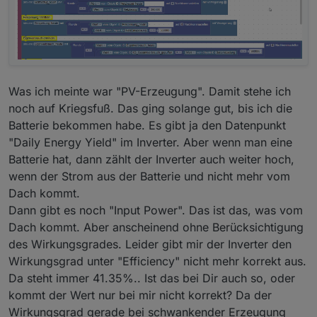
Datenpunkte die man wohl erstmal alle
anlegen muss.
Aber vielleicht hilft es ja zum
Verständnis. Das im Detail zu erklären
fällt mir schwer, bin teilweise selbst
froh, dass es einfach funktioniert. Das
Was ich meinte war "PV-Erzeugung". Damit stehe ich
warum ist dann manchmal zweitrangig. ;)
noch auf Kriegsfuß. Das ging solange gut, bis ich die
Blockly Export:
Batterie bekommen habe. Es gibt ja den Datenpunkt
Blockly Export.txt
"Daily Energy Yield" im Inverter. Aber wenn man eine
Batterie hat, dann zählt der Inverter auch weiter hoch,
wenn der Strom aus der Batterie und nicht mehr vom
Dach kommt.
Dann gibt es noch "Input Power". Das ist das, was vom
Dach kommt. Aber anscheinend ohne Berücksichtigung
des Wirkungsgrades. Leider gibt mir der Inverter den
Wirkungsgrad unter "Efficiency" nicht mehr korrekt aus.
Da steht immer 41.35%.. Ist das bei Dir auch so, oder
kommt der Wert nur bei mir nicht korrekt? Da der
Wirkungsgrad gerade bei schwankender Erzeugung