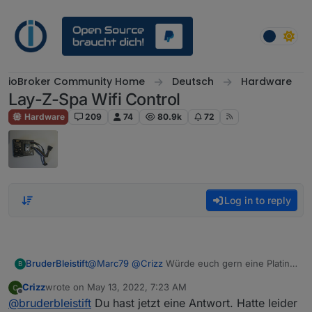
Skip to content
ioBroker Community Home
Deutsch
Hardware
Lay-Z-Spa Wifi Control
Hardware
209
74
80.9k
72
Log in to reply
BruderBleistift
@
Marc79
@
Crizz
Würde euch gern eine Platine
B
abnehmen, aber leider scheinen meine privaten
Crizz
wrote on
May 13, 2022, 7:23 AM
Nachrichten bei euch nicht anzukommen?
last edited by
Offline
@
bruderbleistift
Du hast jetzt eine Antwort. Hatte leider