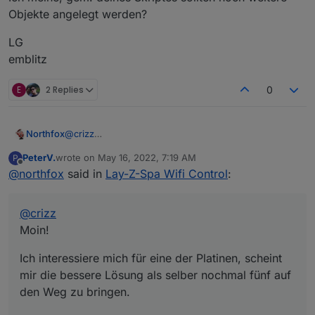
Objekte angelegt werden?
LG
emblitz
E
2 Replies
0
@
crizz
Northfox
Moin!
PeterV.
wrote on
May 16, 2022, 7:19 AM
P
Ich interessiere mich für eine der Platinen, scheint
last edited by
Offline
@
northfox
said in
Lay-Z-Spa Wifi Control
:
mir die bessere Lösung als selber nochmal fünf auf
den Weg zu bringen.
Gruß
@
crizz
Erik
Moin!
Ich interessiere mich für eine der Platinen, scheint
mir die bessere Lösung als selber nochmal fünf auf
den Weg zu bringen.