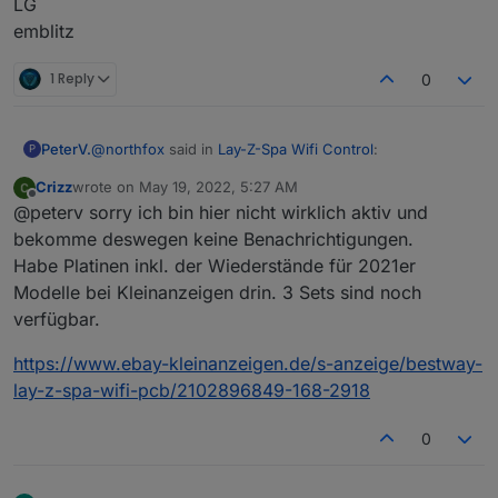
LG
emblitz
1 Reply
0
@
northfox
said in
Lay-Z-Spa Wifi Control
:
PeterV.
P
Crizz
wrote on
May 19, 2022, 5:27 AM
last edited by
Offline
@
crizz
@peterv sorry ich bin hier nicht wirklich aktiv und
Moin!
bekomme deswegen keine Benachrichtigungen.
Hallo,
Habe Platinen inkl. der Wiederstände für 2021er
Ich interessiere mich für eine der Platinen, scheint
Modelle bei Kleinanzeigen drin. 3 Sets sind noch
mir die bessere Lösung als selber nochmal fünf
Ich würde gerne eine Platine abnehmen, falls noch
auf den Weg zu bringen.
vorhanden. Vielen Dank schon mal.
verfügbar.
Gruß PeterV.
Gruß
https://www.ebay-kleinanzeigen.de/s-anzeige/bestway-
lay-z-spa-wifi-pcb/2102896849-168-2918
Erik
0