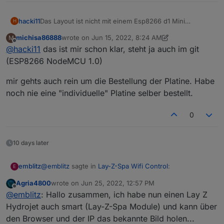
hacki11
Das Layout ist nicht mit einem Esp8266 d1 Mini
H
kompatibel. Das musste ich lernen 😅
michisa86888
wrote on
Jun 15, 2022, 8:24 AM
M
last edited by michisa86888
Jun 15, 2022, 10:25 AM
Offline
@
hacki11
das ist mir schon klar, steht ja auch im git
(ESP8266 NodeMCU 1.0)
mir gehts auch rein um die Bestellung der Platine. Habe
noch nie eine "individuelle" Platine selber bestellt.
0
10 days later
@
emblitz
sagte in
Lay-Z-Spa Wifi Control
:
emblitz
E
Agria4800
wrote on
Jun 25, 2022, 12:57 PM
last edited by
Offline
@
meistertr
@
emblitz
: Hallo zusammen, ich habe nun einen Lay Z
Ich habe den Whirpool nur über MQTT
Hydrojet auch smart (Lay-Z-Spa Module) und kann über
@ meistertr:
eingebunden.
den Browser und der IP das bekannte Bild holen...
Konntest du schon nachschauen, ob alle in deinem
Darufhin wurden ja die im o.g. Bild genannten