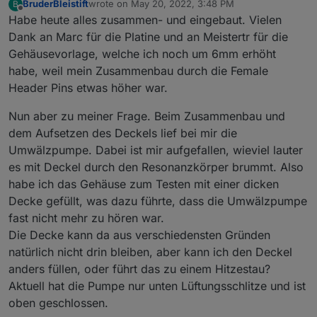
BruderBleistift
wrote on
May 20, 2022, 3:48 PM
B
last edited by
Offline
Habe heute alles zusammen- und eingebaut. Vielen
Dank an Marc für die Platine und an Meistertr für die
Gehäusevorlage, welche ich noch um 6mm erhöht
habe, weil mein Zusammenbau durch die Female
Header Pins etwas höher war.
Nun aber zu meiner Frage. Beim Zusammenbau und
dem Aufsetzen des Deckels lief bei mir die
Umwälzpumpe. Dabei ist mir aufgefallen, wieviel lauter
es mit Deckel durch den Resonanzkörper brummt. Also
habe ich das Gehäuse zum Testen mit einer dicken
Decke gefüllt, was dazu führte, dass die Umwälzpumpe
fast nicht mehr zu hören war.
Die Decke kann da aus verschiedensten Gründen
natürlich nicht drin bleiben, aber kann ich den Deckel
anders füllen, oder führt das zu einem Hitzestau?
Aktuell hat die Pumpe nur unten Lüftungsschlitze und ist
oben geschlossen.