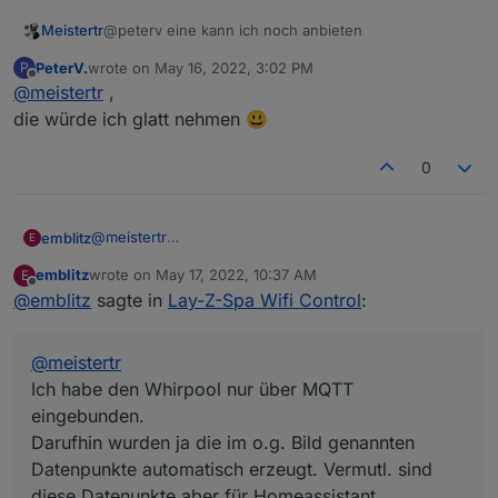
auf den Weg zu bringen.
vorhanden. Vielen Dank schon mal.
Meistertr
@peterv eine kann ich noch anbieten
Gruß PeterV.
Gruß
PeterV.
wrote on
May 16, 2022, 3:02 PM
P
last edited by
Offline
Erik
@
meistertr
,
die würde ich glatt nehmen 😃
0
@
meistertr
emblitz
E
Ich habe den Whirpool nur über MQTT eingebunden.
emblitz
wrote on
May 17, 2022, 10:37 AM
E
Darufhin wurden ja die im o.g. Bild genannten
Ich habe daraufhin dein Skript eingefügt. Folgende
last edited by
Offline
@
emblitz
sagte in
Lay-Z-Spa Wifi Control
:
Datenpunkte automatisch erzeugt. Vermutl. sind diese
Objekte wurden angelegt:
Datenunkte aber für Homeassistant geschrieben
LG
worden? In IoBroker werden nur bei wenigen Objekten
emblitz
@
meistertr
nutzbare Werte angezeigt. Bei den anderen Objekten
im Pfad /Mqtt/homeassistant/.... werden in den Feldern
Ich habe den Whirpool nur über MQTT
für die Werte kurze "Skripte" aber keine Werte
eingebunden.
angezeigt.
Darufhin wurden ja die im o.g. Bild genannten
Kannst du mal checken, das alle von dir im Skript
geschriebenen Objekte sind?
Datenpunkte automatisch erzeugt. Vermutl. sind
Ich meine, gem. deines Skriptes sollten noch weitere
diese Datenunkte aber für Homeassistant