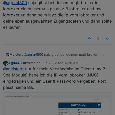
Offline
@
agria4800
naja gibst bei deinem mqtt broker in
Bild holen...
natürlich auch hier noch keine Werte, da keine
MQTT Verbindung besteht... (nur als INFO)
Ich hoffe, es kann mir jemand helfen die MQTT
iobroker einen user uns pc an z.B iobroker und pw
Verbindung herzustellen...
iobroker un dann beim layz die ip vom iobroker und
Viele Grüße
deine eben ausgewählten Zugangsdaten und dann sollte
Agria4800
es laufen
0
Meistertr
@
agria4800
naja gibst bei deinem mqtt broker in
iobroker einen user uns pc an z.B iobroker und pw
Wie muss ich MQTT einstellen, so das es mit dem
Agria4800
wrote on
Jun 26, 2022, 6:28 AM
iobroker un dann beim layz die ip vom iobroker und
last edited by
MQQT Adapter von Iobroker kommunizieren kann =
Offline
@
meistertr
nur für mein Verständnis: im Client (Lay-Z-
deine eben ausgewählten Zugangsdaten und dann
Hier bin ich komplett neu und bräuchte Support...
sollte es laufen
Spa Module) habe ich die IP vom Iobroker (NUC)
eingetragen und ein User & Password vergeben. Port
passt. siehe Bild
Als Adapter habe ich die eine ätere Version
genommen, da mit der 3.06. ich keine Änderungen