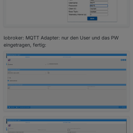
in der Instanz abspeichern kann. (maybe BUG)
Was muss ich beim Broker unter Verbindung und
MQTT Einstellung eintragen ?
Iobroker: MQTT Adapter: nur den User und das PW
eingetragen, fertig:
Wie muss ich MQTT einstellen, so das es mit dem
MQQT Adapter von Iobroker kommunizieren kann =
Hier bin ich komplett neu und bräuchte Support...
Als Adapter habe ich die eine ätere Version
genommen, da mit der 3.06. ich keine Änderungen
in der Instanz abspeichern kann. (maybe BUG)