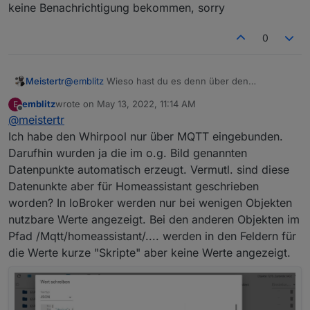
keine Benachrichtigung bekommen, sorry
0
Meistertr
@
emblitz
Wieso hast du es denn über den
Hoemassistant adapter angebunden? machs doch
emblitz
wrote on
May 13, 2022, 11:14 AM
E
direkt über den mqtt adapter..
last edited by
Offline
@
meistertr
Ich habe den Whirpool nur über MQTT eingebunden.
Darufhin wurden ja die im o.g. Bild genannten
Datenpunkte automatisch erzeugt. Vermutl. sind diese
Datenunkte aber für Homeassistant geschrieben
worden? In IoBroker werden nur bei wenigen Objekten
nutzbare Werte angezeigt. Bei den anderen Objekten im
Pfad /Mqtt/homeassistant/.... werden in den Feldern für
die Werte kurze "Skripte" aber keine Werte angezeigt.