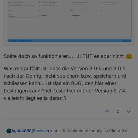
Was muss ich beim Broker unter Verbindung und
MQTT Einstellung eintragen ?
Sollte doch so funktionieren.... !!! TUT es aber nicht
Was mir auffällt ist, dass die Version 3.0.6 und 3.0.5
nach der Config. nicht speichern bzw. speichern und
schliessen kann... ist das ein BUG, den hier einer
bestätigen kann ? ich teste hier mit der Version 2.7.4.
vielleicht liegt es ja daran ?
0
@
meistertr
nur für mein Verständnis: im Client (Lay-
Agria4800
Z-Spa Module) habe ich die IP vom Iobroker (NUC)