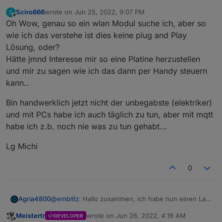
Z Hydrojet auch smart (Lay-Z-Spa Module) und
Sciro666
wrote on
Jun 25, 2022, 9:07 PM
S
kann über den Browser und der IP das bekannte
Ich habe aus dem ersten POST das Script aktiv,
last edited by
Offline
Oh Wow, genau so ein wlan Modul suche ich, aber so
Bild holen...
natürlich auch hier noch keine Werte, da keine
MQTT Verbindung besteht... (nur als INFO)
Ich hoffe, es kann mir jemand helfen die MQTT
wie ich das verstehe ist dies keine plug and Play
Verbindung herzustellen...
Lösung, oder?
Viele Grüße
Hätte jmnd Interesse mir so eine Platine herzustellen
Agria4800
und mir zu sagen wie ich das dann per Handy steuern
kann..
Bin handwerklich jetzt nicht der unbegabste (elektriker)
und mit PCs habe ich auch täglich zu tun, aber mit mqtt
habe ich z.b. noch nie was zu tun gehabt...
Lg Michi
0
@
emblitz
: Hallo zusammen, ich habe nun einen Lay
Agria4800
Z Hydrojet auch smart (Lay-Z-Spa Module) und
Meistertr
wrote on
Jun 26, 2022, 4:19 AM
DEVELOPER
kann über den Browser und der IP das bekannte
Ich habe aus dem ersten POST das Script aktiv,
last edited by