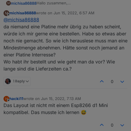
Hallo zusammen,
michisa86888
M
ich würde auch meinen Lay-Z Miami mit Wlan
michisa86888
wrote on
Jun 15, 2022, 6:57 AM
M
und Webinterface ausrüsten.
Viele Grüße
last edited by
Offline
@
michisa86888
Hat jemand noch eine Platine für mich übrig?
Evtl. sogar zwei?
da niemand eine Platine mehr übrig zu haben scheint,
Kann der Bestway dann auch über Mqtt
würde ich mir gerne eine bestellen. Habe so etwas aber
gesteuert werden?
noch nie gemacht. So wie ich herauslese muss man eine
Mindestmenge abnehmen. Hätte sonst noch jemand an
einer Platine Interresse?
Wo habt ihr bestellt und wie geht man da vor? Wie
lange sind die Lieferzeiten ca.?
1 Reply
0
hacki11
wrote on
Jun 15, 2022, 7:13 AM
H
last edited by
Offline
Das Layout ist nicht mit einem Esp8266 d1 Mini
kompatibel. Das musste ich lernen 😅
0