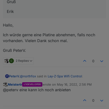
Gruß
Erik
Hallo,
Ich würde gerne eine Platine abnehmen, falls noch
vorhanden. Vielen Dank schon mal.
Gruß PeterV.
2 Replies
0
@
northfox
said in
Lay-Z-Spa Wifi Control
:
PeterV.
P
Meistertr
wrote on
May 16, 2022, 2:56 PM
DEVELOPER
last edited by
Offline
@
crizz
@peterv eine kann ich noch anbieten
Moin!
Hallo,
0
Ich interessiere mich für eine der Platinen, scheint
mir die bessere Lösung als selber nochmal fünf
Ich würde gerne eine Platine abnehmen, falls noch