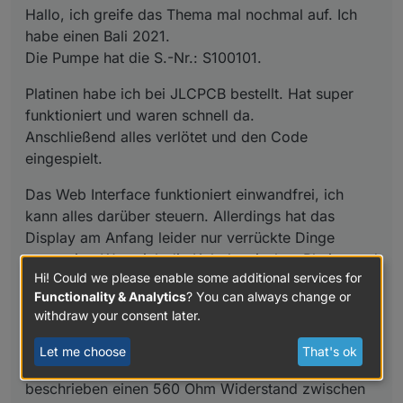
Hallo, ich greife das Thema mal nochmal auf. Ich
Anfang leider nur verrückte Dinge angezeigt. Wenn ich
Ich habe mal ein kurzes Video mit angehängt vom
die Kabel zwischen Platine und Display ordentlich
Display.
habe einen Bali 2021.
knicke ist das Problem weg und es zeigt alles korrekt
IMG_4089.mp4
Die Pumpe hat die S.-Nr.: S100101.
an.
Hört sich komisch an, ist aber tasächlich so.
Platinen habe ich bei JLCPCB bestellt. Hat super
Wackler oder irgendetwas konnte ich nicht feststellen.
funktioniert und waren schnell da.
Ich möchte jetzt noch wie auf Github beschrieben
Anschließend alles verlötet und den Code
einen 560 Ohm Widerstand zwischen Display und LLC
hängen. Ich hoffe das hilft.
eingespielt.
Oder hat von euch jemand eine Idee was das sein
kann?
Das Web Interface funktioniert einwandfrei, ich
kann alles darüber steuern. Allerdings hat das
Display am Anfang leider nur verrückte Dinge
angezeigt. Wenn ich die Kabel zwischen Platine und
Hi! Could we please enable some additional services for
Display ordentlich knicke ist das Problem weg und
Functionality & Analytics
? You can always change or
es zeigt alles korrekt an.
withdraw your consent later.
Hört sich komisch an, ist aber tasächlich so.
Wackler oder irgendetwas konnte ich nicht
Let me choose
That's ok
feststellen. Ich möchte jetzt noch wie auf Github
beschrieben einen 560 Ohm Widerstand zwischen