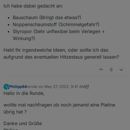
Ich habe dabei gedacht an:
Bauschaum (Bringt das etwas?)
Noppenschaumstoff (Schimmelgefahr?)
Styropor (Sehr unflexibel beim Verlegen +
Wirkung?)
Habt Ihr irgendwelche Ideen, oder sollte ich das
aufgrund des eventuellen Hitzestaus generell lassen?
0
Philipp84
wrote on
May 27, 2022, 9:41 AM
P
last edited by Philipp84
May 27, 2022, 12:10 PM
Offline
Hallo in die Runde,
wollte mal nachfragen ob noch jemand eine Platine
übrig hat ?
Danke und Grüße