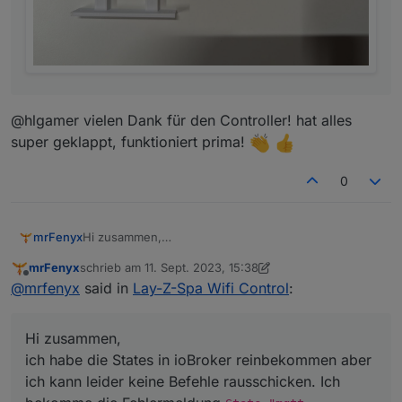
@hlgamer vielen Dank für den Controller! hat alles
super geklappt, funktioniert prima!
0
mrFenyx
Hi zusammen,
ich habe die States in ioBroker reinbekommen aber
mrFenyx
schrieb am
11. Sept. 2023, 15:38
ich kann leider keine Befehle rausschicken. Ich
zuletzt editiert von mrFenyx
9. Nov. 2023, 19:42
Offline
@
mrfenyx
said in
Lay-Z-Spa Wifi Control
:
bekomme die Fehlermeldung
State "mqtt-
client.0.layzspa.command" not found
- der
existiert tatsächlich nicht. Soll ich es per Hand
Hi zusammen,
erstellen oder habe ich etwas falsch gemacht? Ich
benutze auch "nur" das mqtt-client, nicht das mqtt
ich habe die States in ioBroker reinbekommen aber
Adapter aber damit, denke ich, sollte es nicht zu tun
ich kann leider keine Befehle rausschicken. Ich
haben, oder?