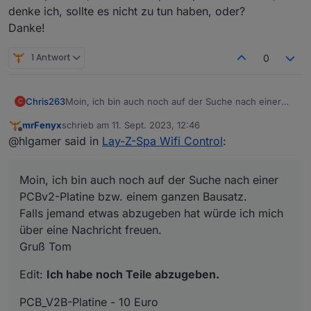
denke ich, sollte es nicht zu tun haben, oder?
Danke!
1 Antwort
0
Moin, ich bin auch noch auf der Suche nach einer
Chris263
C
PCBv2-Platine bzw. einem ganzen Bausatz.
mrFenyx
schrieb am
11. Sept. 2023, 12:46
Falls jemand etwas abzugeben hat würde ich mich
Edit:
Ich habe noch Teile abzugeben.
zuletzt editiert von
Offline
@hlgamer said in
Lay-Z-Spa Wifi Control
:
über eine Nachricht freuen.
Gruß Tom
PCB_V2B-Platine - 10 Euro
Bausatz bestehend aus: PCBv2-Platine, NodeMCU
Moin, ich bin auch noch auf der Suche nach einer
V3, Level-Shifter 8CH (rot), Widerstände und
Bei Interesse gerne melden.
Kondensatoren, Kabelsatz 6-Adrig - 30 Euro
PCBv2-Platine bzw. einem ganzen Bausatz.
Gehäuse aus dem 3D Drucker - 10 Euro
Falls jemand etwas abzugeben hat würde ich mich
Lay-Z-Spa Wifi-Controller, gelötet und geflasht
über eine Nachricht freuen.
einschl. 3D-Gehäuse - 55 Euro
Gruß Tom
zzgl. 5.49 Euro Versandkosten
Edit:
Ich habe noch Teile abzugeben.
PCB_V2B-Platine - 10 Euro