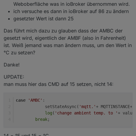
Weboberfläche was in ioBroker übernommen wird.
ich versuche es dann in ioBroker auf 86 zu ändern
gesetzter Wert ist dann 25
Das führt mich dazu zu glauben dass der AMBC der
gesetzt wird, eigentlich der AMBF (also in Fahrenheit)
ist. Weiß jemand was man ändern muss, um den Wert in
°C zu setzen?
Danke!
UPDATE:
man muss hier das CMD auf 15 setzen, nicht 14:
case
'AMBC'
:
            setStateAsync(
'mqtt.'
+ MQTTINSTANCE+
'
log
(
'change ambient temp. to '
+ value
break
;
14 = °F und 15 = °C