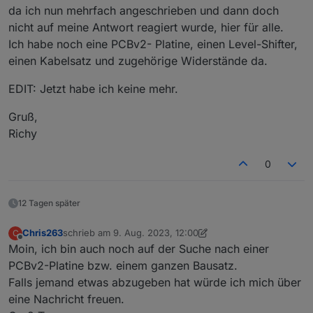
da ich nun mehrfach angeschrieben und dann doch
nicht auf meine Antwort reagiert wurde, hier für alle.
Ich habe noch eine PCBv2- Platine, einen Level-Shifter,
einen Kabelsatz und zugehörige Widerstände da.
EDIT: Jetzt habe ich keine mehr.
Gruß,
Richy
0
12 Tagen später
Chris263
schrieb am
9. Aug. 2023, 12:00
C
zuletzt editiert von Chris263
9. Nov. 2023, 16:32
Offline
Moin, ich bin auch noch auf der Suche nach einer
PCBv2-Platine bzw. einem ganzen Bausatz.
Falls jemand etwas abzugeben hat würde ich mich über
eine Nachricht freuen.