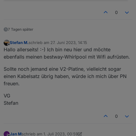
0
7 Tagen später
Stefan M.
schrieb am
27. Juni 2023, 14:15
zuletzt editiert von
Offline
Hallo allerseits! :-) Ich bin neu hier und möchte
ebenfalls meinen bestway-Whirlpool mit Wifi aufrüsten.
Sollte noch jemand eine V2-Platine, vielleicht sogar
einen Kabelsatz übrig haben, würde ich mich über PN
freuen.
VG
Stefan
0
Jan M
schrieb am
1. Juli 2023, 00:59