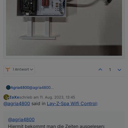
1 Antwort
1
@
agria4800
Agria4800
Hiermit bekommt man die Zeiten ausgelesen:
ZoXx
schrieb am
11. Aug. 2023, 13:45
Z
zuletzt editiert von
Spoiler
Offline
@
agria4800
said in
Lay-Z-Spa Wifi Control
:
und hiermit werden sie umgeschrieben analog !
@
agria4800
Hiermit bekommt man die Zeiten ausgelesen: