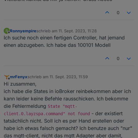
0
Ronnyempire
schrieb am
11. Sept. 2023, 11:28
R
zuletzt editiert von
Offline
Ich suche noch einen fertigen Controller, hat jemand
einen abzugeben. Ich habe das 100101 Modell
0
mrFenyx
schrieb am
11. Sept. 2023, 11:59
zuletzt editiert von
Offline
Hi zusammen,
ich habe die States in ioBroker reinbekommen aber ich
kann leider keine Befehle rausschicken. Ich bekomme
die Fehlermeldung
State "mqtt-
- der existiert
client.0.layzspa.command" not found
tatsächlich nicht. Soll ich es per Hand erstellen oder
habe ich etwas falsch gemacht? Ich benutze auch "nur"
das mqtt-client, nicht das mqtt Adapter aber damit,