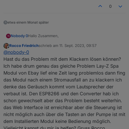
0
etwa einem Monat später
Hallo Zusammen,
Nobody 0
N
Rocco Friedrich
schrieb am
11. Sept. 2023, 09:57
nach einigen Anlaufproblemen und einer Kalten
zuletzt editiert von
Offline
@
nobody-0
Lötstelle auf dem NodeMCU habe ich nun endlich
das Programm drauf bekommen und alles Verlötet.
Leider habe ich nun das nächste Problem, wenn ich
Hast du das Problem mit dem Klackern lösen können?
das Modul anschliesse und wieder Strom drauf
Ich habe drum genau das gleiche Problem Lay-Z Spa
geben hört man aus dem inneren nur ein leises
Beim aufrufen der Webseite des Moduls bekomme
Modul von Ebay lief eine Zeit lang problemlos dann fing
Klackern, aber nichts geht.
ich folgenden Fehler:
das Modul nach einem Stromausfall an zu klackern ich
404: File Not Found
Geht die Weboberfläche nur wenn das Modul mit
der Pumpe verbunden ist?
denke das Geräusch kommt vom Lautsprecher der
Wo könnte das Klappern herkommen?
verbaut ist. Den ESP8266 und den Converter hab ich
Ich habe einen Lay-Z.Spa AirJet Hawaii von 2020.
schon gewechselt aber das Problem besteht weiterhin.
das Web Interface ist erreichbar aber die Steuerung ist
nicht möglich auch über die Tasten an der Pumpe ist mit
dem Installierten Modul keine Bedienung möglich.
Vielleicht kannst du mir ja helfen? Gruss Rocco