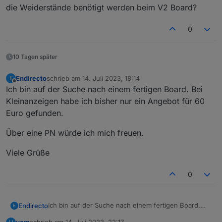
die Weiderstände benötigt werden beim V2 Board?
0
10 Tagen später
Endirecto
schrieb am
14. Juli 2023, 18:14
E
zuletzt editiert von
Offline
Ich bin auf der Suche nach einem fertigen Board. Bei
Kleinanzeigen habe ich bisher nur ein Angebot für 60
Euro gefunden.
Über eine PN würde ich mich freuen.
Viele Grüße
0
Ich bin auf der Suche nach einem fertigen Board.
Endirecto
E
Bei Kleinanzeigen habe ich bisher nur ein Angebot