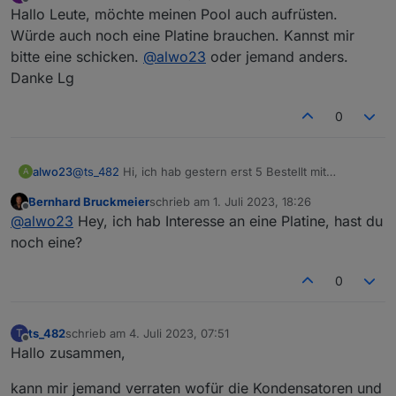
zuletzt editiert von Jan M
7. Jan. 2023, 03:03
Offline
Hallo Leute, möchte meinen Pool auch aufrüsten.
Würde auch noch eine Platine brauchen. Kannst mir
bitte eine schicken.
@
alwo23
oder jemand anders.
Danke Lg
0
alwo23
@
ts_482
Hi, ich hab gestern erst 5 Bestellt mit
A
Gehäuse wenn Du magst.
Bernhard Bruckmeier
schrieb am
1. Juli 2023, 18:26
zuletzt editiert von
Offline
@
alwo23
Hey, ich hab Interesse an eine Platine, hast du
noch eine?
0
ts_482
schrieb am
4. Juli 2023, 07:51
T
zuletzt editiert von
Offline
Hallo zusammen,
kann mir jemand verraten wofür die Kondensatoren und