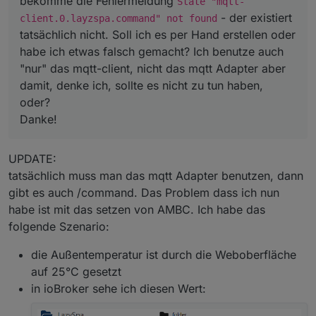
bekomme die Fehlermeldung
State "mqtt-
Danke!
- der existiert
client.0.layzspa.command" not found
tatsächlich nicht. Soll ich es per Hand erstellen oder
habe ich etwas falsch gemacht? Ich benutze auch
"nur" das mqtt-client, nicht das mqtt Adapter aber
damit, denke ich, sollte es nicht zu tun haben,
oder?
Danke!
UPDATE:
tatsächlich muss man das mqtt Adapter benutzen, dann
gibt es auch /command. Das Problem dass ich nun
habe ist mit das setzen von AMBC. Ich habe das
folgende Szenario:
die Außentemperatur ist durch die Weboberfläche
auf 25°C gesetzt
in ioBroker sehe ich diesen Wert: