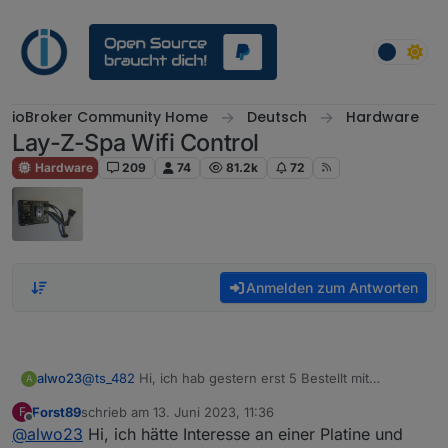
Weiter zum Inhalt
ioBroker Community Home
Deutsch
Hardware
Lay-Z-Spa Wifi Control
Hardware
209
74
81.2k
72
Anmelden zum Antworten
alwo23
@
ts_482
Hi, ich hab gestern erst 5 Bestellt mit
A
Gehäuse wenn Du magst.
Forst89
schrieb am
13. Juni 2023, 11:36
F
zuletzt editiert von
Offline
@
alwo23
Hi, ich hätte Interesse an einer Platine und