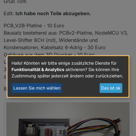
Gruß Tom
Edit:
Ich habe noch Teile abzugeben.
PCB_V2B-Platine - 10 Euro
Bausatz bestehend aus: PCBv2-Platine, NodeMCU V3,
Nutze die PCB v1 Verdrahtung überprüft finde aber
Level-Shifter 8CH (rot), Widerstände und
keinen Fehler, Bild von
@
Rickman
überprüft.
Kondensatoren, Kabelsatz 6-Adrig - 30 Euro
Hat noch jemand einen Tipp ?
Gehäuse aus dem 3D Drucker - 10 Euro
Lay-Z-Spa Wifi-Controller, gelötet und geflasht einschl.
Hallo! Könnten wir bitte einige zusätzliche Dienste für
3D-Gehäuse - 55 Euro
Funktionalität & Analytics
aktivieren? Sie können Ihre
Zustimmung später jederzeit ändern oder zurückziehen.
zzgl. 5.49 Euro Versandkosten
Lassen Sie mich wählen
Das ist ok
Bei Interesse gerne melden.