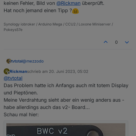
keinen Fehler, Bild von
@
Rickman
überprüft.
Hat noch jemand einen Tipp ?
Synology iobroker / Arduino Mega / CCU2 / Loxone Miniserver /
Pokeys57e
0
@
mezzodo
tvtotal
Rickman
schrieb am
20. Juni 2023, 05:02
R
Hallo,
zuletzt editiert von
Offline
@
tvtotal
habe das gleiche Problem wie
@
MezzoDO
Model
S100101 Display tot macht aber eigenartige Pieptöne.
Das Problem hatte ich Anfangs auch mit totem Display
Webinterface aufrufbar, jedoch keine Schaltfunktion
und Pieptönen.
möglich.
Meine Verdrahtung sieht aber ein wenig anders aus -
habe allerdings auch das v2- Board...
Schau mal hier: