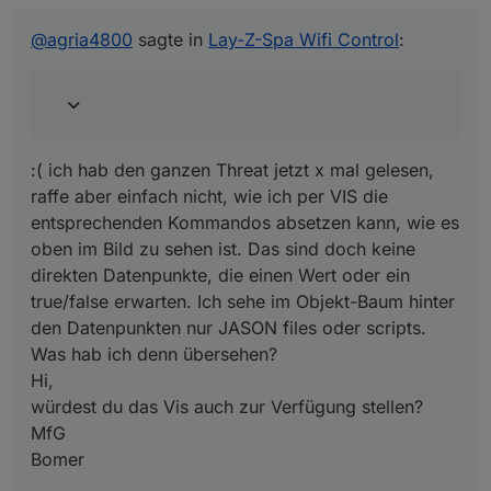
:( ich hab den ganzen Threat jetzt x mal gelesen, raffe
Für den finalen Einbau musste aber noch ein Gehäuse
aber einfach nicht, wie ich per VIS die
@
agria4800
sagte in
Lay-Z-Spa Wifi Control
:
her.
entsprechenden Kommandos absetzen kann, wie es
Ich orientierte mich am Design von
@
Rickman
(Vielen
oben im Bild zu sehen ist. Das sind doch keine
Dank!) und einem Case ohne Halterung von
direkten Datenpunkte, die einen Wert oder ein
thingiverse. Heraus kam dieses Thing:
true/false erwarten. Ich sehe im Objekt-Baum hinter
https://www.thingiverse.com/thing:6061047
mit dem ich
den Datenpunkten nur JASON files oder scripts. Was
auch ziemlich zufrieden bin. Evtl. muss ich hier
hab ich denn übersehen?
:( ich hab den ganzen Threat jetzt x mal gelesen,
nochmal eine neuere Version aus ABS erstellen. PLA
raffe aber einfach nicht, wie ich per VIS die
scheint mir hier bei den Temperaturen etwas kritisch…
entsprechenden Kommandos absetzen kann, wie es
oben im Bild zu sehen ist. Das sind doch keine
direkten Datenpunkte, die einen Wert oder ein
true/false erwarten. Ich sehe im Objekt-Baum hinter
den Datenpunkten nur JASON files oder scripts.
Was hab ich denn übersehen?
Hi,
Alles in allem bin ich aber super zufrieden mit dem
würdest du das Vis auch zur Verfügung stellen?
Projekt und bedanke mich bei euch allen für die
MfG
Berichte die zu meinem Erfolg beigetragen haben!
Bomer