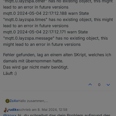
"mqtt.0.layzspa.other" has no existing object, this might
lead to an error in future versions
mqtt.0 2024-05-04 22:17:12.188 warn State
"mqtt.0.layzspa.times" has no existing object, this might
lead to an error in future versions
mqtt.0 2024-05-04 22:17:12.171 warn State
"mqtt.0.layzspa.message" has no existing object, this
might lead to an error in future versions
Fehler gefunden, lag an einem alten SKript, welches ich
damals mit übernommen hatte.
Das wird gar nicht mehr benötigt.
Läuft :)
0
Hallo zusammen,
ZoXx
Z
ich habe folgendes Problem im Log.
rudikx
schrieb am
8. Mai 2024, 12:58
mqtt.0 2024-05-04 22:17:12.218 warn State
zuletzt editiert von
Offline
@
zoxx
hi, du schreibst das dein Problem aufgrund des
"mqtt.0.layzspa.other" has no existing object, this might