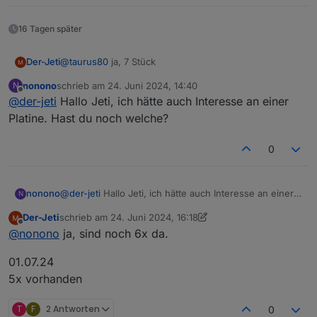
16 Tagen später
Der-Jeti
@
taurus80
ja, 7 Stück
nonono
schrieb am
24. Juni 2024, 14:40
N
zuletzt editiert von
Offline
@
der-jeti
Hallo Jeti, ich hätte auch Interesse an einer
Platine. Hast du noch welche?
0
nonono
@
der-jeti
Hallo Jeti, ich hätte auch Interesse an einer
N
Platine. Hast du noch welche?
Der-Jeti
schrieb am
24. Juni 2024, 16:18
zuletzt editiert von Der-Jeti
7. Jan. 2024, 08:14
Offline
@
nonono
ja, sind noch 6x da.
01.07.24
5x vorhanden
T
F
2 Antworten
0