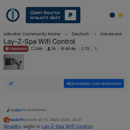
Weiter zum Inhalt
ioBroker Community Home
Deutsch
Hardware
Lay-Z-Spa Wifi Control
Hardware
209
74
80.8k
72
Anmelden zum Antworten
Hi zusammen,
rudikx
hacki11
schrieb am
15. März 2024, 05:31
H
ich habe mir das ganze recht simpel auf einer
zuletzt editiert von
Offline
@
rudikx
sagte in
Lay-Z-Spa Wifi Control
:
Lochrasterplatine zusammengebastelt und soweit