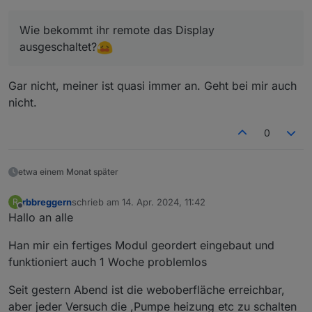
funktioniert auch alles.
Und mit dem Scrip auch aus iObroker, danke dafür :)
Wie bekommt ihr remote das Display
Nur eine Sache habe ich vermutlich nicht ganz
ausgeschaltet?
verstanden. Das ein bzw. ausschalten über das objekt
PWR.
Bsp.
Ich sehe zwar den korrekten Status aber das schalten
Gar nicht, meiner ist quasi immer an. Geht bei mir auch
von dem Datenpunkt aus zeigt keine Wirkung.
Display ist aus, ich schalte PWR auf True --> keine
Reaktion
Wie bekommt ihr remote das Display ausgeschaltet?
nicht.
Display ist an , ich schalte PWR auf False --> keine
Reaktion
Gruß, Rudi
0
Display ist aus, ich schalte AIR auf True --> Display
geht an und das Gebläse startet.
nun schalte ich das Gebläse über AIR False ab. Das
etwa einem Monat später
Gebläse geht aus, aber das Display bleibt an.
rbbreggern
schrieb am
14. Apr. 2024, 11:42
R
zuletzt editiert von
Offline
Hallo an alle
Han mir ein fertiges Modul geordert eingebaut und
funktioniert auch 1 Woche problemlos
Seit gestern Abend ist die weboberfläche erreichbar,
aber jeder Versuch die ,Pumpe heizung etc zu schalten