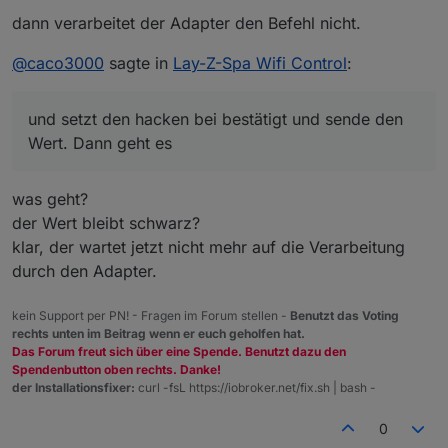
bestätigt und sende den Wert. Dann geht es , der
Was mach ich falsch ?
dann verarbeitet der Adapter den Befehl nicht.
Lay z Spa übernimmt ihn .
@
caco3000
sagte in
Lay-Z-Spa Wifi Control
:
und setzt den hacken bei bestätigt und sende den
Wert. Dann geht es
was geht?
der Wert bleibt schwarz?
klar, der wartet jetzt nicht mehr auf die Verarbeitung
durch den Adapter.
kein Support per PN! - Fragen im Forum stellen -
Benutzt das Voting
rechts unten im Beitrag wenn er euch geholfen hat.
Das Forum freut sich über eine Spende. Benutzt dazu den
Spendenbutton oben rechts. Danke!
der Installationsfixer:
curl -fsL https://iobroker.net/fix.sh | bash -
0