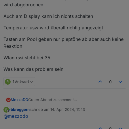
wird abgebrochen
Auch am Display kann ich nichts schalten
Temperatur usw wird überall richtig angezeigt
Tasten am Pool geben nur pieptöne ab aber auch keine
Reaktion
Wlan rssi steht bei 35
Was kann das problem sein
R
1 Antwort
0
Guten Abend zusammen!
MezzoDO
M
Gibt's hier fachkundige Leute zu diesem Projekt, die
rbbreggern
schrieb am
14. Apr. 2024, 11:43
R
mir bei meinem Problem helfen könnten?
Ich hab die PCB V1 Platine und wollte einen
zuletzt editiert von
Offline
@
mezzodo
BAHAMAS mit der Pumpe S100101 mit dem Modul
ausstatten.
Laut GitProject soll das Modell MIAMI2021 gewählt
Zusammengebaut mit dem blauen Level Converter,
werden, was ich auch eingestellt und hochgeladen
0