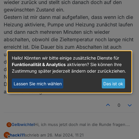
wieder zurück und stellt sich danach doch auf den
gewünschten Zustand ein.
Gestern ist mir dann mal aufgefallen, dass wenn ich die
Heizung aktiviere, Pumpe und Heizung zunächst laufen
und dann nach mehreren Minuten sich wieder
abschalten, obwohl die Zieltemperatur noch lange nicht
erreicht ist. Die Dauer bis zum Abschalten ist auch
unterschiedlich. Ich hab es dann erst mal so gelöst,
Hallo! Könnten wir bitte einige zusätzliche Dienste für
dass ich das Heizen als wiederholendes Command in
Funktionalität & Analytics
aktivieren? Sie können Ihre
die Queue einsetze. Aber das wäre ja nur eine
Zustimmung später jederzeit ändern oder zurückziehen.
Notlösung.
Lassen Sie mich wählen
Das ist ok
Daher die Frage: Kennt jemand solche Effekte und ggf.
auch die Lösung ?
0
Gelbwichtel
Hi, ich muss jetzt doch mal in die Runde fragen.
G
Ich hab eine Lochrasterlösung und setze einen
hacki11
schrieb am
26. Mai 2024, 11:21
H
Wemos D1 mini ein. Folgendes Pinout CIO
zuletzt editiert von