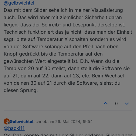
Offline
@
gelbwichtel
data/td/rx 4 clk/tx 3 cs/ld 2 // DSP data/td/tx 7
clk/rx 6 cs/ld 5 audio 0. Zusätzlich an 1 noch einen
Das mit dem Slider sehe ich in meiner Visualisierung
DS18B20.
auch. Das wird aber mit ziemlicher Sicherheit daran
Pool: Lay Z Spa Bahamas Model 2021. Im Setup für
liegen, dass der Schreib- und Lesepunkt derselbe ist.
CIO/DSP 6Wire 2021 (air) eingestellt. MQTT ist
Technisch funktioniert das ja nicht, dass man der Einheit
eingerichtet
Auf den ersten Blick sieht eigentlich alles sauber
sagt, bitte auf Temperatur X schalten sondern es wird
aus. Hab auch kein Flackern am Display.
von der Software solange auf den Pfeil nach oben
Mir ist nur Folgendes aufgefallen:
Knopf gedrückt bis die Temperatur auf den
Wenn über das Web-interface der Zustand der
gewünschten Wert eingestellt ist. D.h. Wenn du die
Pumpe/Whirlpool oder Heizung geschaltet wird
wird der Slider zwar zunächst umgestellt, springt
Temp von 20 auf 30 stellst, dann stellt die Software sie
dann aber wieder zurück und stellt sich danach
auf 21, dann auf 22, dann auf 23, etc. Beim Wechsel
doch auf den gewünschten Zustand ein.
von deinen 30 auf 21 durch die Software, siehst du
Gestern ist mir dann mal aufgefallen, dass wenn
diesen Sprung.
ich die Heizung aktiviere, Pumpe und Heizung
zunächst laufen und dann nach mehreren Minuten
sich wieder abschalten, obwohl die Zieltemperatur
0
noch lange nicht erreicht ist. Die Dauer bis zum
Abschalten ist auch unterschiedlich. Ich hab es
dann erst mal so gelöst, dass ich das Heizen als
Gelbwichtel
schrieb am
26. Mai 2024, 19:54
G
zuletzt editiert von
wiederholendes Command in die Queue einsetze.
Offline
@
hacki11
Aber das wäre ja nur eine Notlösung.
Ok. Das könnte das mit dem Slider erklären. Bliebe aber
Daher die Frage: Kennt jemand solche Effekte und