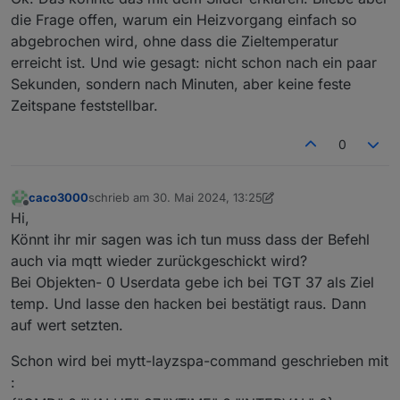
ggf. auch die Lösung ?
die Frage offen, warum ein Heizvorgang einfach so
abgebrochen wird, ohne dass die Zieltemperatur
erreicht ist. Und wie gesagt: nicht schon nach ein paar
Sekunden, sondern nach Minuten, aber keine feste
Zeitspane feststellbar.
0
caco3000
schrieb am
30. Mai 2024, 13:25
zuletzt editiert von caco3000
Offline
Hi,
Könnt ihr mir sagen was ich tun muss dass der Befehl
auch via mqtt wieder zurückgeschickt wird?
Bei Objekten- 0 Userdata gebe ich bei TGT 37 als Ziel
temp. Und lasse den hacken bei bestätigt raus. Dann
auf wert setzten.
Schon wird bei mytt-layzspa-command geschrieben mit
: