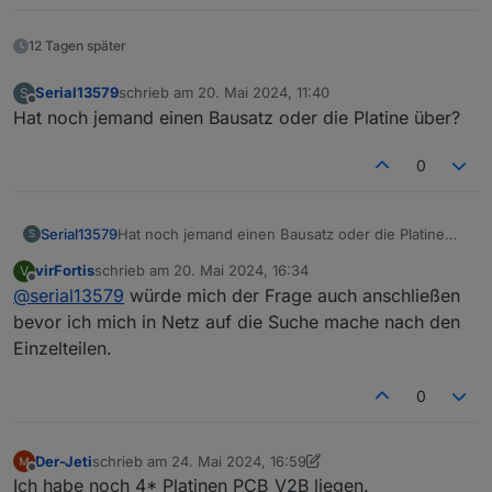
12 Tagen später
Serial13579
schrieb am
20. Mai 2024, 11:40
S
zuletzt editiert von
Offline
Hat noch jemand einen Bausatz oder die Platine über?
0
Serial13579
Hat noch jemand einen Bausatz oder die Platine
S
über?
virFortis
schrieb am
20. Mai 2024, 16:34
V
zuletzt editiert von
Offline
@
serial13579
würde mich der Frage auch anschließen
bevor ich mich in Netz auf die Suche mache nach den
Einzelteilen.
0
Der-Jeti
schrieb am
24. Mai 2024, 16:59
zuletzt editiert von Der-Jeti
Offline
Ich habe noch 4* Platinen PCB_V2B liegen.