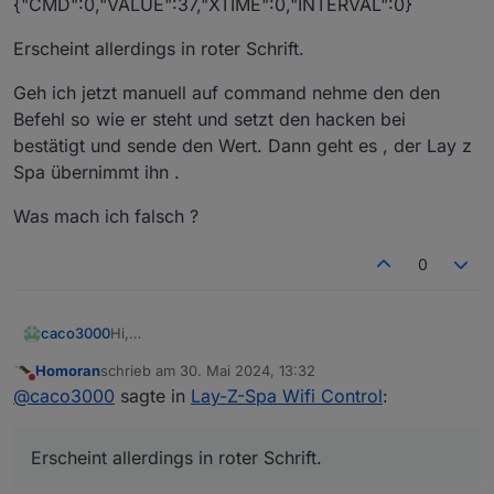
{"CMD":0,"VALUE":37,"XTIME":0,"INTERVAL":0}
Erscheint allerdings in roter Schrift.
Geh ich jetzt manuell auf command nehme den den
Befehl so wie er steht und setzt den hacken bei
bestätigt und sende den Wert. Dann geht es , der Lay z
Spa übernimmt ihn .
Was mach ich falsch ?
0
Hi,
caco3000
Könnt ihr mir sagen was ich tun muss dass der
Homoran
schrieb am
30. Mai 2024, 13:32
Befehl auch via mqtt wieder zurückgeschickt wird?
Schon wird bei mytt-layzspa-command geschrieben
zuletzt editiert von
Nicht stören
@
caco3000
sagte in
Lay-Z-Spa Wifi Control
:
Bei Objekten- 0 Userdata gebe ich bei TGT 37 als
mit :
Ziel temp. Und lasse den hacken bei bestätigt raus.
{"CMD":0,"VALUE":37,"XTIME":0,"INTERVAL":0}
Erscheint allerdings in roter Schrift.
Dann auf wert setzten.
Erscheint allerdings in roter Schrift.
Geh ich jetzt manuell auf command nehme den den
Befehl so wie er steht und setzt den hacken bei