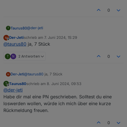
0
@
der-jeti
Taurus80
T
Der-Jeti
schrieb am
7. Juni 2024, 15:29
Sind noch welche vorhanden? Ich hätte Interesse.
zuletzt editiert von
Offline
@
taurus80
ja, 7 Stück
T
N
2 Antworten
0
Der-Jeti
@
taurus80
ja, 7 Stück
Taurus80
schrieb am
8. Juni 2024, 09:53
T
zuletzt editiert von
Offline
@
der-jeti
Habe dir mal eine PN geschrieben. Solltest du eine
loswerden wollen, würde ich mich über eine kurze
Rückmeldung freuen.
0