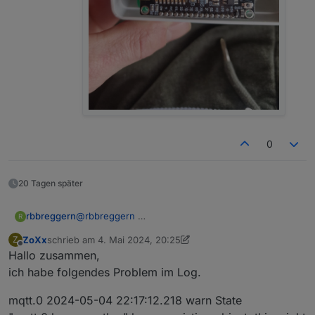
0
20 Tagen später
rbbreggern
@
rbbreggern
R
ZoXx
schrieb am
4. Mai 2024, 20:25
Z
zuletzt editiert von ZoXx
5. Mai 2024, 09:58
Offline
Hallo zusammen,
ich habe folgendes Problem im Log.
mqtt.0 2024-05-04 22:17:12.218 warn State