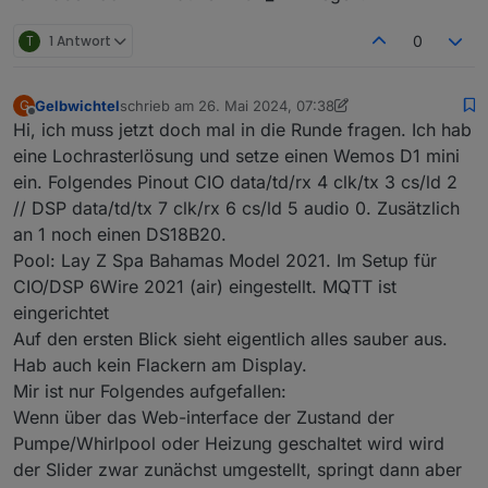
T
1 Antwort
0
Gelbwichtel
schrieb am
26. Mai 2024, 07:38
G
zuletzt editiert von Gelbwichtel
Offline
Hi, ich muss jetzt doch mal in die Runde fragen. Ich hab
eine Lochrasterlösung und setze einen Wemos D1 mini
ein. Folgendes Pinout CIO data/td/rx 4 clk/tx 3 cs/ld 2
// DSP data/td/tx 7 clk/rx 6 cs/ld 5 audio 0. Zusätzlich
an 1 noch einen DS18B20.
Pool: Lay Z Spa Bahamas Model 2021. Im Setup für
CIO/DSP 6Wire 2021 (air) eingestellt. MQTT ist
eingerichtet
Auf den ersten Blick sieht eigentlich alles sauber aus.
Hab auch kein Flackern am Display.
Mir ist nur Folgendes aufgefallen:
Wenn über das Web-interface der Zustand der
Pumpe/Whirlpool oder Heizung geschaltet wird wird
der Slider zwar zunächst umgestellt, springt dann aber