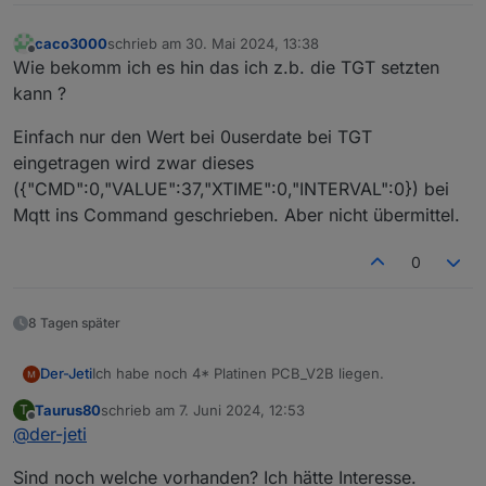
caco3000
schrieb am
30. Mai 2024, 13:38
zuletzt editiert von
Offline
Wie bekomm ich es hin das ich z.b. die TGT setzten
kann ?
Einfach nur den Wert bei 0userdate bei TGT
eingetragen wird zwar dieses
({"CMD":0,"VALUE":37,"XTIME":0,"INTERVAL":0}) bei
Mqtt ins Command geschrieben. Aber nicht übermittel.
0
8 Tagen später
Der-Jeti
Ich habe noch 4* Platinen PCB_V2B liegen.
Taurus80
schrieb am
7. Juni 2024, 12:53
T
zuletzt editiert von
Offline
@
der-jeti
Sind noch welche vorhanden? Ich hätte Interesse.