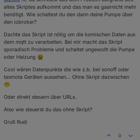
lead to an error in future versions
Fehler gefunden, lag an einem alten SKript, welches ich
altes Skriptes aufkommt und das man es gaarnicht mehr
mqtt.0 2024-05-04 22:17:12.188 warn State
damals mit übernommen hatte.
benötigt. Wie schaltest du den dann deine Pumpe über
"mqtt.0.layzspa.times" has no existing object, this might
Das wird gar nicht mehr benötigt.
den iobroker?
lead to an error in future versions
Läuft :)
mqtt.0 2024-05-04 22:17:12.171 warn State
Dachte das Skript ist nötig um die komischen Daten aus
"mqtt.0.layzspa.message" has no existing object, this
might lead to an error in future versions
dem mqtt zu verarbeiten. Bei mir macht das Skript
sporadisch Probleme und schaltet ungewollt die Pumpe
oder Heizung 😭
Cool wären Datenpunkte die wie z.b. bei sonoff oder
tasmota Geräten aussehen... Ohne Skript dazwischen
😁
Oder direkt steuern über URLs.
Also wie steuerst du das ohne Skript?
Gruß Rudi
0