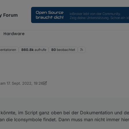
y Forum
Hardware
ntatoren
860.8k
aufrufe
80
beobachtet
n könnte, im Script ganz oben bei der Dokumentation und den Changeno
b am
17. Sept. 2022, 19:26
ymbole findet. Dann muss man nicht immer hier im Forum nach dem Lin
editiert von Armilar
view.github.io/?https://github.com/jobr99/Generate-HASP-Fonts/blob/ma
könnte, im Script ganz oben bei der Dokumentation und d
an die Iconsymbole findet. Dann muss man nicht immer hie