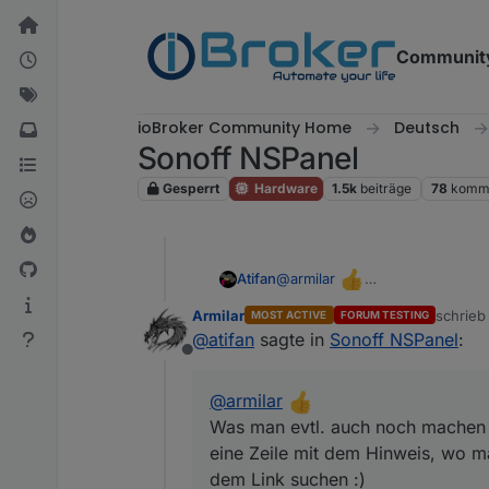
Weiter zum Inhalt
Communit
ioBroker Community Home
Deutsch
Sonoff NSPanel
Gesperrt
Hardware
1.5k
beiträge
78
komme
@
armilar
Atifan
Was man evtl. auch noch mache
Armilar
schrie
MOST ACTIVE
FORUM TESTING
dem Hinweis, wo man die Icons
Also z.B. so:
zuletzt 
@
atifan
sagte in
Sonoff NSPanel
:
// Icons unter:
https://htmlpre
Offline
@
armilar
Was man evtl. auch noch machen 
eine Zeile mit dem Hinweis, wo m
dem Link suchen :)