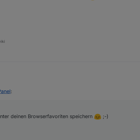
iki
ch einfach unter deinen Browserfavoriten speichern
;-)
Armilar
Panel
:
unter deinen Browserfavoriten speichern
;-)