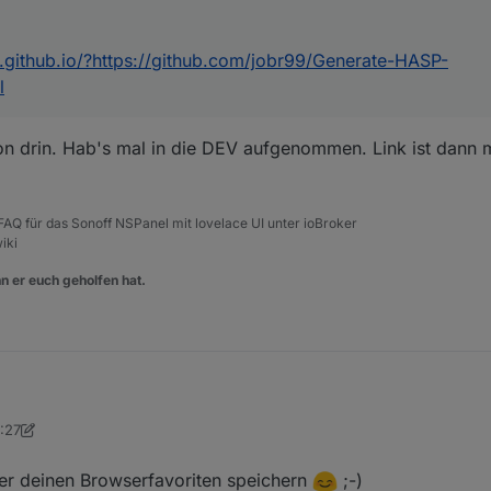
w.github.io/?https://github.com/jobr99/Generate-HASP-
l
on drin. Hab's mal in die DEV aufgenommen. Link ist dann 
, FAQ für das Sonoff NSPanel mit lovelace UI unter ioBroker
iki
n er euch geholfen hat.
n könnte, im Script ganz oben bei der Dokumentation und den Changeno
9:27
ymbole findet. Dann muss man nicht immer hier im Forum nach dem Lin
kmann
view.github.io/?https://github.com/jobr99/Generate-HASP-Fonts/blob/ma
ter deinen Browserfavoriten speichern
;-)