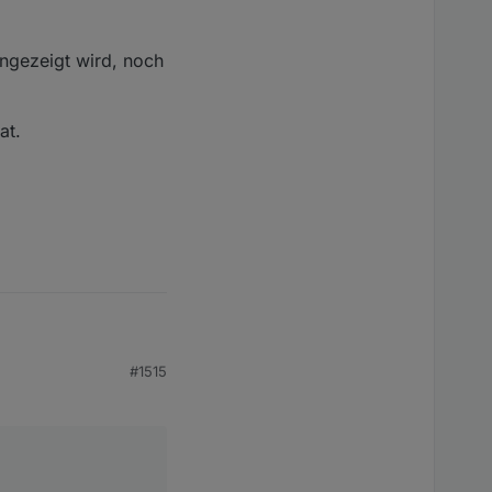
ngezeigt wird, noch
at.
#1515