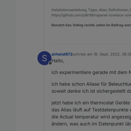
Installationsanleitung, Tipps, Alias-Definitionen
https://github.com/joBr99/nspanel-lovelace-ui/w
Benutzt das Voting rechts unten im Beitrag wen
sirtwist672
schrieb am
18. Sept. 2022, 06:3
S
zuletzt editiert von
Hallo,
Offline
ich expermentiere gerade mit dem N
ich habe schon Aliase für Beleuchtu
soweit denke ich ist sichergestellt d
jetzt habe ich ein thermostat Gerät
das Alias läuft auf Testdatenpunkte 
die Actual temperatur wird angezei
ändern, was auch im Datenpunkt ü