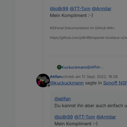
@
joBr99
@
TT-Tom
@
Armilar
Mein Kompliment :-)
NSPanel Dokumentation im GitHub Wiki:
https://github.com/joBr99/nspanel-lovelace-ui/w
@
atifan
Kuckuckmann
K
Du kannst ihn aber au
Atifan
schrieb am
17. Sept. 2022, 19:28
@
joBr99
@
TT-Tom
@
zuletzt editiert von
@
kuckuckmann
sagte in
Sonoff NS
Mein Kompliment :-)
Offline
@
atifan
Du kannst ihn aber auch einfach 
@
joBr99
@
TT-Tom
@
Armilar
Mein Kompliment :-)