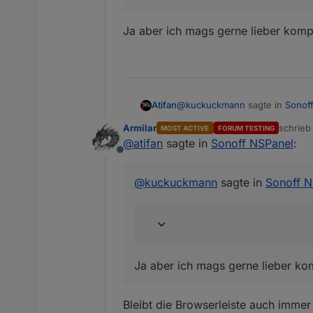
Ja aber ich mags gerne lieber kompli
@
kuckuckmann
sagte in
Sonof
Atifan
Armilar
schrie
MOST ACTIVE
FORUM TESTING
zuletzt 
@
atifan
sagte in
Sonoff NSPanel
:
@
atifan
Offline
Du kannst ihn aber auch ein
Ja aber ich mags gerne lieber k
@
kuckuckmann
sagte in
Sonoff N
@
joBr99
@
TT-Tom
@
Armilar
Mein Kompliment :-)
Ja aber ich mags gerne lieber komp
Bleibt die Browserleiste auch imme