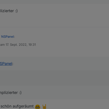
zierter :)
f NSPanel
:
b am
17. Sept. 2022, 19:31
editiert von
fach unter deinen Browserfavoriten speichern
;-)
omplizierter :)
SPanel
:
lizierter :)
r schön aufgeräumt