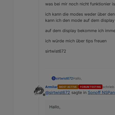
was bei mir noch nicht funktionier 
ich kann die modes weder über den 
kann ich den mode auf dem display
auf dem display bekomme ich immer
ich würde mich über tips freuen
sirtwist672
Hallo,
sirtwist672
S
Armilar
schrie
MOST ACTIVE
FORUM TESTING
ich expermentiere gerade 
zuletzt 
@
sirtwist672
sagte in
Sonoff NSPan
Offline
ich habe schon Aliase für
soweit denke ich ist sicher
Hallo,
jetzt habe ich ein thermos
das Alias läuft auf Testda