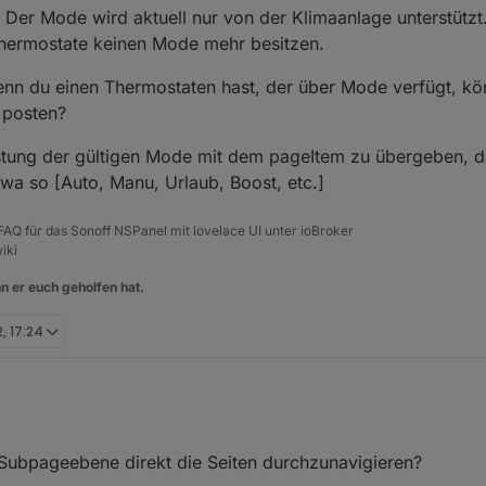
er Mode wird aktuell nur von der Klimaanlage unterstützt.
Thermostate keinen Mode mehr besitzen.
n du einen Thermostaten hast, der über Mode verfügt, kön
 posten?
flistung der gültigen Mode mit dem pageItem zu übergeben, 
twa so [Auto, Manu, Urlaub, Boost, etc.]
, FAQ für das Sonoff NSPanel mit lovelace UI unter ioBroker
iki
n er euch geholfen hat.
2, 17:24
f Subpageebene direkt die Seiten durchzunavigieren?