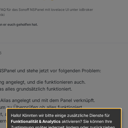
, FAQ für das Sonoff NSPanel mit lovelace UI unter ioBroker
iki
n er euch geholfen hat.
6
SPanel und stehe jetzt vor folgenden Problem:
ng angelegt, und die funktionieren auch.
as alles grundsätzlich funktioniert.
e Alias angelegt und mit dem Panel verknüpft.
um zu Überprüfen ob alles funktioniert
gt, auch kann ich die Wunschtemperatur
Hallo! Könnten wir bitte einige zusätzliche Dienste für
bernomen wird.
Funktionalität & Analytics
aktivieren? Sie können Ihre
Zustimmung später jederzeit ändern oder zurückziehen.