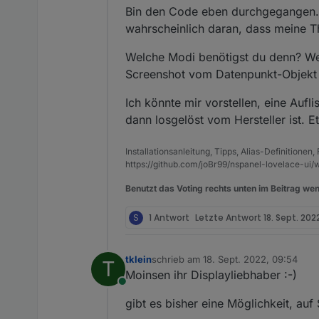
Bin den Code eben durchgegangen. D
wahrscheinlich daran, dass meine 
Welche Modi benötigst du denn? Wen
Screenshot vom Datenpunkt-Objekt
Ich könnte mir vorstellen, eine Au
dann losgelöst vom Hersteller ist. E
Installationsanleitung, Tipps, Alias-Definitionen
https://github.com/joBr99/nspanel-lovelace-ui/w
Benutzt das Voting rechts unten im Beitrag wen
S
1 Antwort
Letzte Antwort
18. Sept. 202
tklein
schrieb am
18. Sept. 2022, 09:54
T
zuletzt editiert von
Moinsen ihr Displayliebhaber :-)
Online
gibt es bisher eine Möglichkeit, au