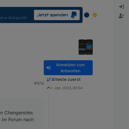
Anmelden zum
Antworten
Älteste zuerst
tes eine Zeile mit
#1510
k suchen :)
1. Jan. 2022, 09:54
ster/cheatsheet.html
en Changenotes
r im Forum nach