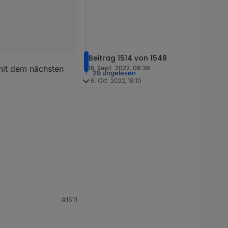
Beitrag 1514 von 1548
mit dem nächsten
18. Sept. 2022, 06:36
29 ungelesen
6. Okt. 2022, 18:10
tes eine Zeile mit
#1511
k suchen :)
ster/cheatsheet.html