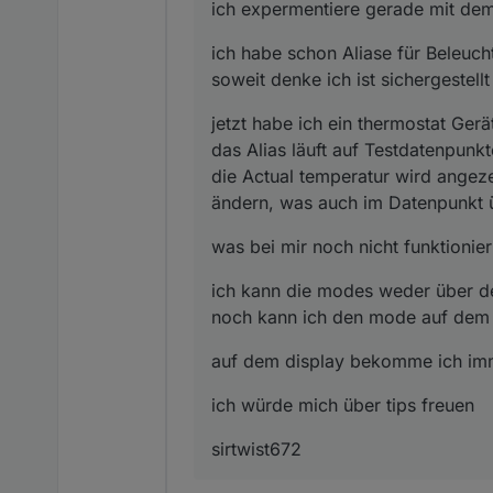
ich expermentiere gerade mit dem
die Actual temperatur wir
was bei mir noch nicht fu
ändern, was auch im Dat
ich habe schon Aliase für Beleuch
ich kann die modes weder 
ich den mode auf dem dis
soweit denke ich ist sichergestellt
auf dem display bekomme 
jetzt habe ich ein thermostat Ger
ich würde mich über tips 
das Alias läuft auf Testdatenpunk
die Actual temperatur wird angez
sirtwist672
ändern, was auch im Datenpunkt
was bei mir noch nicht funktionie
ich kann die modes weder über de
noch kann ich den mode auf dem 
auf dem display bekomme ich imm
ich würde mich über tips freuen
sirtwist672