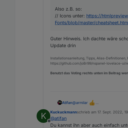
Also z.B. so:
// Icons unter:
https://htmlprevie
Fonts/blob/master/cheatsheet.htm
Guter Hinweis. Ich dachte wäre sch
Update drin
Installationsanleitung, Tipps, Alias-Definitionen
https://github.com/joBr99/nspanel-lovelace-ui/w
Benutzt das Voting rechts unten im Beitrag wen
@
armilar
Atifan
Was man evtl. auch noch mache
Kuckuckmann
schrieb am
17. Sept. 2022, 1
K
dem Hinweis, wo man die Icons
Also z.B. so:
zuletzt editiert von Kuckuc
@
atifan
// Icons unter:
https://htmlpre
Offline
Du kannst ihn aber auch einfach un