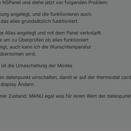
 NSPanel und stehe jetzt vor folgenden Problem:
d angezeigt, auch kann ich die Wunschtemperatur
nktionier ist die Umaschaltung der Modes
enpunkt übernomen wird.
tung angelegt, und die funktionieren auch.
über den datenpunkt umschalten, damit er auf der thermostat card ang
play Ändern.
 das alles grundsätzlich funktioniert.
ich immer Zustand: MANU egal was für einen Wert der datenpunkt hat.
äte Alias angelegt und mit dem Panel verknüpft.
freuen
te um zu Überprüfen ob alles funktioniert
eigt, auch kann ich die Wunschtemperatur
 übernomen wird.
r ist die Umaschaltung der Modes
n datenpunkt umschalten, damit er auf der thermostat card
display Ändern.
er Zustand: MANU egal was für einen Wert der datenpunkt