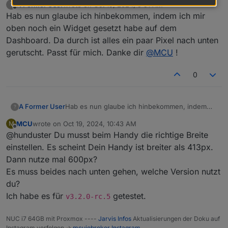
A Former User
wrote on
Oct 19, 2024, 9:51 AM
?
last edited by
Offline
Hab es nun glaube ich hinbekommen, indem ich mir
oben noch ein Widget gesetzt habe auf dem
Dashboard. Da durch ist alles ein paar Pixel nach unten
gerutscht. Passt für mich. Danke dir
@
MCU
!
0
A Former User
Hab es nun glaube ich hinbekommen, indem
?
ich mir oben noch ein Widget gesetzt habe auf
MCU
wrote on
Oct 19, 2024, 10:43 AM
M
dem Dashboard. Da durch ist alles ein paar Pixel
last edited by
Offline
@hunduster Du musst beim Handy die richtige Breite
nach unten gerutscht. Passt für mich. Danke dir
@
MCU
!
einstellen. Es scheint Dein Handy ist breiter als 413px.
Dann nutze mal 600px?
Es muss beides nach unten gehen, welche Version nutzt
du?
Ich habe es für
getestet.
v3.2.0-rc.5
NUC i7 64GB mit Proxmox ----
Jarvis Infos
Aktualisierungen der Doku auf
Instagram verfolgen ->
mcuiobroker Instagram