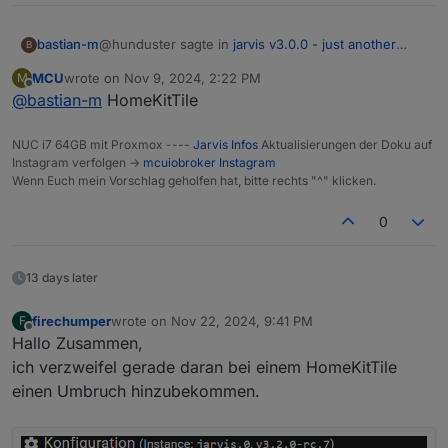
@hunduster sagte in
jarvis v3.0.0 - just another
bastian-m
B
remarkable vis
:
MCU
wrote on
Nov 9, 2024, 2:22 PM
M
last edited by
Offline
@
bastian-m
HomeKitTile
NUC i7 64GB mit Proxmox ----
Jarvis Infos
Aktualisierungen der Doku auf
Instagram verfolgen ->
mcuiobroker Instagram
Wenn Euch mein Vorschlag geholfen hat, bitte rechts "^" klicken.
0
13 days later
Gibt es eine Möglichkeit in Jarvis unten oder
oben "Leerraum" zu schaffen um das ganze
firechumper
wrote on
Nov 22, 2024, 9:41 PM
etwas zu verschieben?
F
last edited by
Offline
Hallo Zusammen,
ich verzweifel gerade daran bei einem HomeKitTile
einen Umbruch hinzubekommen.