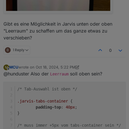
Gibt es eine Möglichkeit in Jarvis unten oder oben
"Leerraum" zu schaffen um das ganze etwas zu
verschieben?
B
1 Reply
0
MCU
wrote on
Oct 18, 2024, 5:22 PM
M
last edited by MCU
Oct 18, 2024, 7:28 PM
Offline
@hunduster Also der
soll oben sein?
Leerraum
/* Tab-Auswahl ist oben */
.jarvis-tabs-container
 {
padding-top
: 
40px
;
}
/* muss immer +5px vom tabs-container sein */