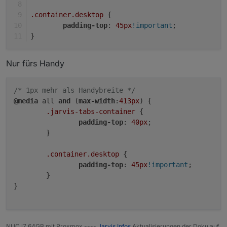
.container
.desktop
 {
padding-top
: 
45px
!important
;
}
Nur fürs Handy
/* 1px mehr als Handybreite */
@media
 all 
and
 (
max-width
:
413px
) {

.jarvis-tabs-container
 {

padding-top
: 
40px
;

	}

.container
.desktop
 {

padding-top
: 
45px
!important
;

	}

}

NUC i7 64GB mit Proxmox ----
Jarvis Infos
Aktualisierungen der Doku auf