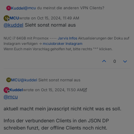
@
mcu
du meinst die anderen VPN Clients?
Kuddel
K
MCU
wrote on
Oct 15, 2024, 11:49 AM
M
Es kann natürlich auch sein, dass ich die JSON falsch
last edited by
Offline
@
kuddel
Sieht sonst normal aus
aufgebaut habe.
NUC i7 64GB mit Proxmox ----
Jarvis Infos
Aktualisierungen der Doku auf
Instagram verfolgen ->
mcuiobroker Instagram
Wenn Euch mein Vorschlag geholfen hat, bitte rechts "^" klicken.
0
MCU
@
kuddel
Sieht sonst normal aus
M
Kuddel
wrote on
Oct 15, 2024, 11:50 AM
K
last edited by Kuddel
Oct 15, 2024, 3:01 PM
Offline
@
mcu
aktuell macht mein javascript nicht nicht was es soll.
Infos der verbundenen Clients in den JSON DP
schreiben funzt, der offline Clients noch nicht.