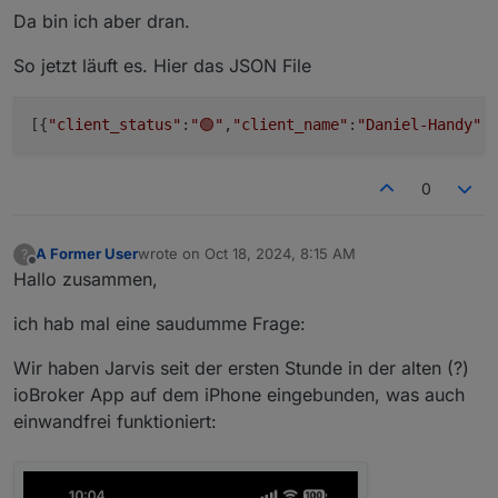
Da bin ich aber dran.
So jetzt läuft es. Hier das JSON File
[{
"client_status"
:
"🟢"
,
"client_name"
:
"Daniel-Handy"
,
0
A Former User
wrote on
Oct 18, 2024, 8:15 AM
?
last edited by
Offline
Hallo zusammen,
ich hab mal eine saudumme Frage:
Wir haben Jarvis seit der ersten Stunde in der alten (?)
ioBroker App auf dem iPhone eingebunden, was auch
einwandfrei funktioniert: