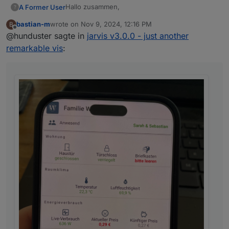
Hallo zusammen,
A Former User
?
bastian-m
wrote on
Nov 9, 2024, 12:16 PM
B
ich hab mal eine saudumme Frage:
last edited by
Offline
@hunduster sagte in
jarvis v3.0.0 - just another
Wir haben Jarvis seit der ersten Stunde in der
remarkable vis
:
alten (?) ioBroker App auf dem iPhone
eingebunden, was auch einwandfrei
funktioniert: