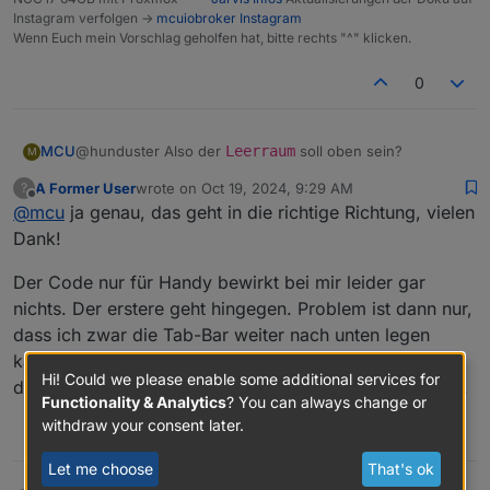
Instagram verfolgen ->
mcuiobroker Instagram
Wenn Euch mein Vorschlag geholfen hat, bitte rechts "^" klicken.
0
@hunduster Also der
Leerraum
soll oben sein?
MCU
M
A Former User
wrote on
Oct 19, 2024, 9:29 AM
?
/* Tab-Auswahl ist oben */

last edited by
Offline
@
mcu
ja genau, das geht in die richtige Richtung, vielen
Nur fürs Handy
.jarvis-tabs-container {

Dank!
	padding-top: 40px;

/* 1px mehr als Handybreite */

}

Der Code nur für Handy bewirkt bei mir leider gar
@media all and (max-width:413px) {

nichts. Der erstere geht hingegen. Problem ist dann nur,
	.jarvis-tabs-container {

/* muss immer +5px vom tabs-container sein */

dass ich zwar die Tab-Bar weiter nach unten legen
		padding-top: 40px;

	}

kann, sie sich dann aber über die Widgets legt und
.container.desktop {

Hi! Could we please enable some additional services for
	padding-top: 45px!important;

diese bedeckt. De Widgets rutsch nicht mit nach unten.
	.container.desktop {

Functionality & Analytics
? You can always change or
		padding-top: 45px!important;

withdraw your consent later.
0
	}

}

Let me choose
That's ok