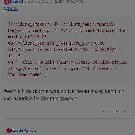
Kuddel
wrote on
Oct 15, 2024, 9:50 AM
K
Muss ein Array aus Objekten sein.
last edited by
Offline
@
mcu
Schau ich mir heute abend an.
Spoiler
[{
"client_status"
:
"🟢"
,
"client_name"
:
"Daniel-
Mit der Spalten-Konfig:
Handy"
,
"client_ip"
:
"*.*.*.*"
,
"client_transfer_for
matted_dl"
:
"0.03
GB"
,
"client_transfer_formatted_ul"
:
"0.50
Irgendetwas habe ich aber falsch gemacht:
GB"
,
"client_latest_handshake"
:
"Di. 15.10.2024 -
11:47
Spoiler
Uhr"
,
"client_origin_flag"
:
"https://cdn.ipwhois.io
/flags/de.svg"
,
"client_origin"
:
"DE / Bremen /
Vodafone GmbH"
}]
Kann jemand helfen?
Wenn ich da noch etwas konvertieren muss, kann ich
das natürlich im Skript anpassen
0
@
mcu
Kuddel
K