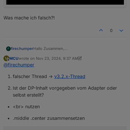
Was mache ich falsch?!
0
Hallo Zusammen,
firechumper
F
ich verzweifel gerade daran bei einem
MCU
wrote on
Nov 23, 2024, 9:37 AM
M
HomeKitTile einen Umbruch hinzubekommen.
last edited by MCU
Nov 23, 2024, 12:10 PM
Offline
@
firechumper
falscher Thread ->
v3.2.x-Thread
Ist der DP-Inhalt vorgegeben vom Adapter oder
selbst erstellt?
<br> nutzen
.middle .center zusammensetzen