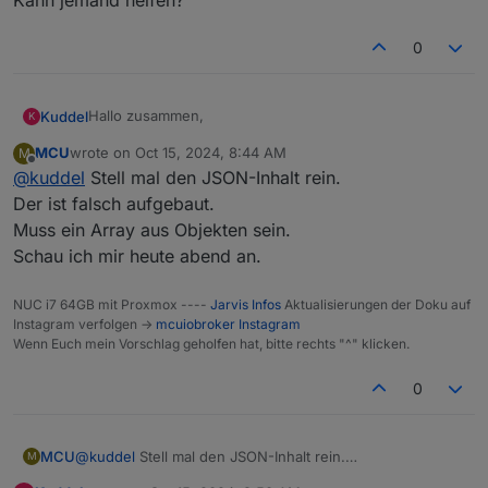
Kann jemand helfen?
0
Hallo zusammen,
Kuddel
K
MCU
wrote on
Oct 15, 2024, 8:44 AM
M
ich habe mir ein javascript geschrieben, dass die Infos
last edited by
Offline
@
kuddel
Stell mal den JSON-Inhalt rein.
vom Wireguard Adpter in eine JSON Datei schreibt, um
es in meiner VIS (v1) anzuzeigen.
In meiner VIS sieht es aktuell so aus:
Der ist falsch aufgebaut.
Muss ein Array aus Objekten sein.
Schau ich mir heute abend an.
NUC i7 64GB mit Proxmox ----
Jarvis Infos
Aktualisierungen der Doku auf
Instagram verfolgen ->
mcuiobroker Instagram
Für Jarvis habe ich einen extra JSON DP erstellt, damit
Wenn Euch mein Vorschlag geholfen hat, bitte rechts "^" klicken.
nur verbundene Clients angezeigt werden.
Ich habe den DP in Jarvis als Gerät hinzugefügt:
0
Spoiler
MCU
@
kuddel
Stell mal den JSON-Inhalt rein.
M
Und ein neues Widget erstellt
Der ist falsch aufgebaut.