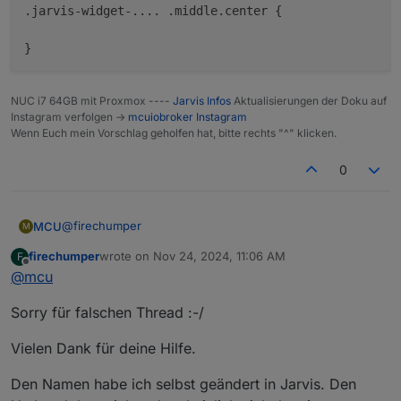
.jarvis-widget-.... .middle.center {

}
NUC i7 64GB mit Proxmox ----
Jarvis Infos
Aktualisierungen der Doku auf
Was mache ich falsch?!
Instagram verfolgen ->
mcuiobroker Instagram
Wenn Euch mein Vorschlag geholfen hat, bitte rechts "^" klicken.
0
@
firechumper
MCU
M
firechumper
wrote on
Nov 24, 2024, 11:06 AM
F
falscher Thread ->
v3.2.x-Thread
last edited by
Offline
@
mcu
<br> nutzen
Ist der DP-Inhalt vorgegeben vom Adapter oder
.jarvis-widget-.... .middle.center {

selbst erstellt?
.middle .center zusammensetzen
Sorry für falschen Thread :-/
}
Vielen Dank für deine Hilfe.
Den Namen habe ich selbst geändert in Jarvis. Den