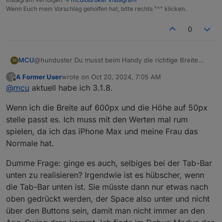
Wenn Euch mein Vorschlag geholfen hat, bitte rechts "^" klicken.
0
MCU
@hunduster Du musst beim Handy die richtige Breite
M
einstellen. Es scheint Dein Handy ist breiter als 413px.
A Former User
wrote on
Oct 20, 2024, 7:05 AM
?
Dann nutze mal 600px?
last edited by
Offline
@
mcu
aktuell habe ich 3.1.8.
Es muss beides nach unten gehen, welche Version nutzt
du?
Wenn ich die Breite auf 600px und die Höhe auf 50px
Ich habe es für
v3.2.0-rc.5
getestet.
stelle passt es. Ich muss mit den Werten mal rum
spielen, da ich das iPhone Max und meine Frau das
Normale hat.
Dumme Frage: ginge es auch, selbiges bei der Tab-Bar
unten zu realisieren? Irgendwie ist es hübscher, wenn
die Tab-Bar unten ist. Sie müsste dann nur etwas nach
oben gedrückt werden, der Space also unter und nicht
über den Buttons sein, damit man nicht immer an den