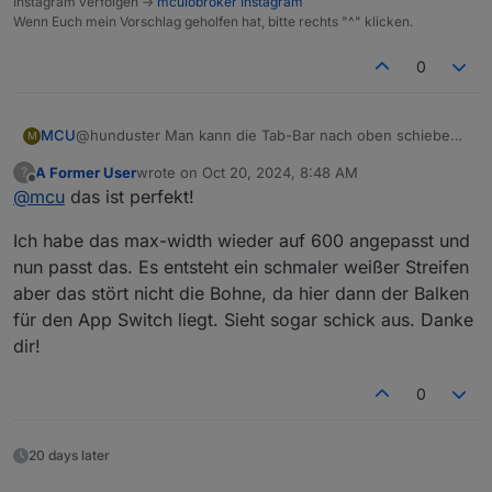
Instagram verfolgen ->
mcuiobroker Instagram
Wenn Euch mein Vorschlag geholfen hat, bitte rechts "^" klicken.
0
@hunduster Man kann die Tab-Bar nach oben schieben,
MCU
M
man sieht dann aber die Seite drunter.
A Former User
wrote on
Oct 20, 2024, 8:48 AM
?
Mit padding statt margin sieht es besser aus.
@media all and (max-width:413px) {

last edited by
Offline
@
mcu
das ist perfekt!
	.jarvis-footer {

		padding-bottom: 20px!important;

Ich habe das max-width wieder auf 600 angepasst und
	}

nun passt das. Es entsteht ein schmaler weißer Streifen
aber das stört nicht die Bohne, da hier dann der Balken
für den App Switch liegt. Sieht sogar schick aus. Danke
dir!
0
20 days later