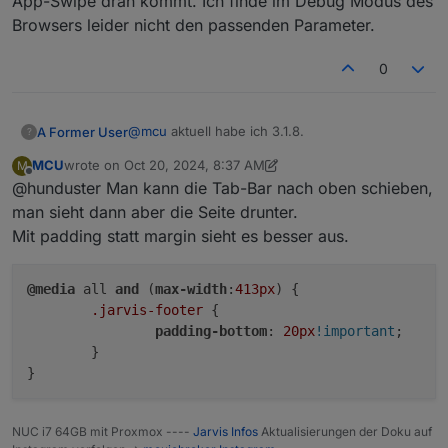
App-Swipe dran kommt. Ich finde im Debug Modus des
Browsers leider nicht den passenden Parameter.
0
@
mcu
aktuell habe ich 3.1.8.
A Former User
?
MCU
wrote on
Oct 20, 2024, 8:37 AM
M
Wenn ich die Breite auf 600px und die Höhe
last edited by MCU
Oct 20, 2024, 10:44 AM
Offline
@hunduster Man kann die Tab-Bar nach oben schieben,
auf 50px stelle passt es. Ich muss mit den
Werten mal rum spielen, da ich das iPhone Max
Dumme Frage: ginge es auch, selbiges bei der
man sieht dann aber die Seite drunter.
und meine Frau das Normale hat.
Tab-Bar unten zu realisieren? Irgendwie ist es
Mit padding statt margin sieht es besser aus.
hübscher, wenn die Tab-Bar unten ist. Sie
müsste dann nur etwas nach oben gedrückt
werden, der Space also unter und nicht über
@media
 all 
and
 (
max-width
:
413px
) {

den Buttons sein, damit man nicht immer an
.jarvis-footer
 {

den App-Swipe dran kommt. Ich finde im Debug
padding-bottom
: 
20px
!important
;

Modus des Browsers leider nicht den
	}

passenden Parameter.
NUC i7 64GB mit Proxmox ----
Jarvis Infos
Aktualisierungen der Doku auf