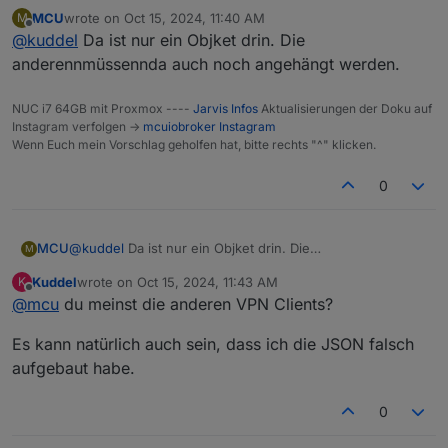
MCU
wrote on
Oct 15, 2024, 11:40 AM
M
last edited by
Offline
@
kuddel
Da ist nur ein Objket drin. Die
Wenn ich da noch etwas konvertieren muss, kann ich
anderennmüssennda auch noch angehängt werden.
das natürlich im Skript anpassen
NUC i7 64GB mit Proxmox ----
Jarvis Infos
Aktualisierungen der Doku auf
Instagram verfolgen ->
mcuiobroker Instagram
Wenn Euch mein Vorschlag geholfen hat, bitte rechts "^" klicken.
0
MCU
@
kuddel
Da ist nur ein Objket drin. Die
M
anderennmüssennda auch noch angehängt werden.
Kuddel
wrote on
Oct 15, 2024, 11:43 AM
K
last edited by
Offline
@
mcu
du meinst die anderen VPN Clients?
Es kann natürlich auch sein, dass ich die JSON falsch
aufgebaut habe.
0