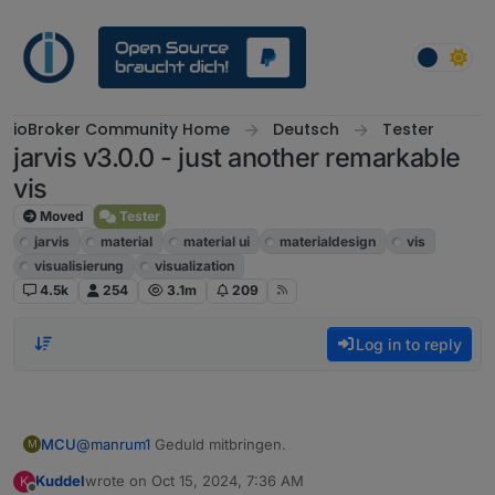
Skip to content
ioBroker Community Home
Deutsch
Tester
jarvis v3.0.0 - just another remarkable
vis
Moved
Tester
jarvis
material
material ui
materialdesign
vis
visualisierung
visualization
4.5k
254
3.1m
209
Log in to reply
MCU
@
manrum1
Geduld mitbringen.
M
Kuddel
wrote on
Oct 15, 2024, 7:36 AM
K
last edited by