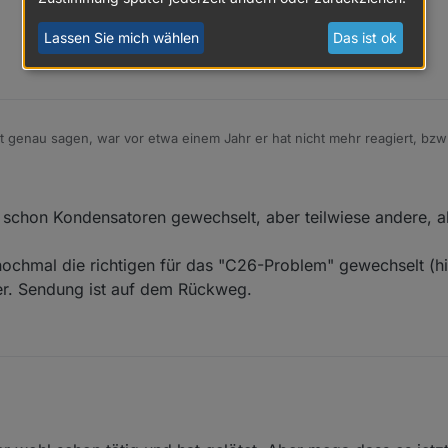
Lassen Sie mich wählen
Das ist ok
t genau sagen, war vor etwa einem Jahr er hat nicht mehr reagiert, bz
e schon Kondensatoren gewechselt, aber teilwiese andere, al
f nochmal die richtigen für das "C26-Problem" gewechselt (h
der. Sendung ist auf dem Rückweg.
 teilweise schon Kondensatoren gewechselt, aber teilwiese andere, als 
.