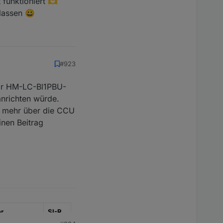
 funktioniert 🫶
 meist der C7) und die
lassen 😀
#923
tor HM-LC-Bl1PBU-
anrichten würde.
ht mehr über die CCU
inen Beitrag
r
SI-R