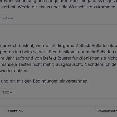
 wohl schon tätig und hat gelötet. Aber mega dass es jetzt
allen fünf nochmal die richtigen für das "C26-Problem" gewechselt (hier
eder. Sendung ist auf dem Rückweg.
sterfest. Werde dir etwas über die Wunschliste zukommen 
, 17:44
tur noch besteht, würde ich dir gerne 2 Stück Rolladenak
per, da ich beim selber Löten bestimmt nur mehr Schaden 
m Jahr aufgrund von Defekt (zuerst funktionierten sie nic
s manuele Tasten nicht mehr) ausgetauscht. Nachdem ich de
 wieder nutzen.
n und bin mit den Bedingungen einverstanden.
, 13:52
Funktion
Kondensato