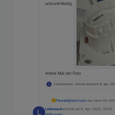
unzuverlässig.
Anbei Mal ein Foto
L
3 Antworten
Letzte Antwort
9. Apr. 20
Flowski
@
labersack
das kann ich nich
F
Labersack
schrieb am
9. Apr. 2025, 20:53
L
zuletzt editiert von
@
flowski