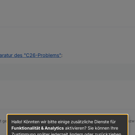
Der erste Aktor ist auch bereits eingebaut. Da sich ein Rollladenaktor
 😁
aratur des "C26-Problems"
:
t genau sagen, war vor etwa einem Jahr er hat nicht mehr reagiert, bz
Hallo! Könnten wir bitte einige zusätzliche Dienste für
Funktionalität & Analytics
aktivieren? Sie können Ihre
Zustimmung später jederzeit ändern oder zurückziehen.