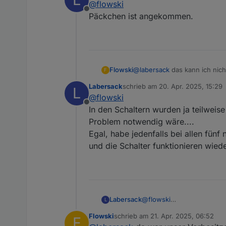
@
flowski
Offline
Päckchen ist angekommen.
Flowski
@
labersack
das kann ich nich
F
Labersack
schrieb am
20. Apr. 2025, 15:29
L
zuletzt editiert von
@
flowski
Offline
In den Schaltern wurden ja teilweis
Problem notwendig wäre....
Egal, habe jedenfalls bei allen fün
und die Schalter funktionieren wie
Labersack
@
flowski
L
In den Schaltern wurden ja
Flowski
schrieb am
21. Apr. 2025, 06:52
F
Problem notwendig wäre...
zuletzt editiert von