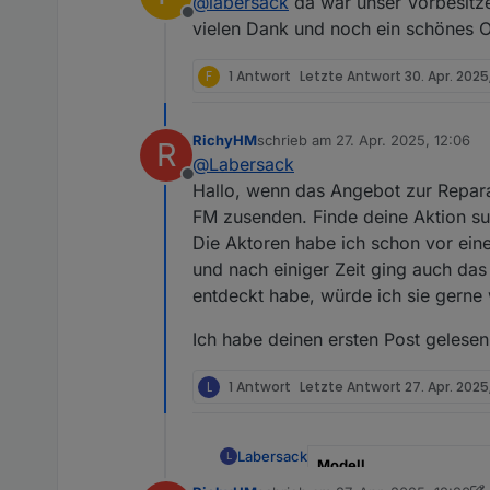
@
labersack
da war unser Vorbesitzer
Egal, habe jedenfalls bei 
Offline
Schalter funktionieren wi
vielen Dank und noch ein schönes O
F
1 Antwort
Letzte Antwort
30. Apr. 2025
Anbei Mal ein Foto
RichyHM
schrieb am
27. Apr. 2025, 12:06
R
zuletzt editiert von
@
Labersack
Offline
Hallo, wenn das Angebot zur Repara
FM zusenden. Finde deine Aktion su
Die Aktoren habe ich schon vor eine
und nach einiger Zeit ging auch da
entdeckt habe, würde ich sie gerne
Ich habe deinen ersten Post gelese
L
1 Antwort
Letzte Antwort
27. Apr. 2025
Labersack
L
Modell