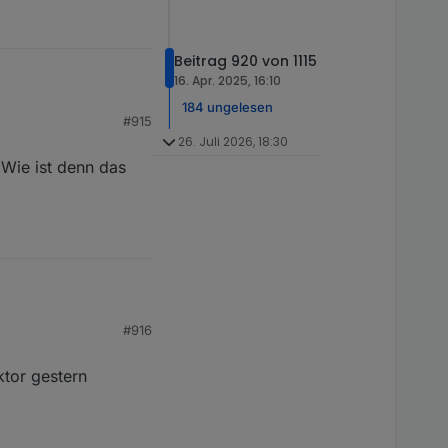
Beitrag 920 von 1115
16. Apr. 2025, 16:10
184 ungelesen
#915
ten hast? Zu mir: Wir
26. Juli 2026, 18:30
ich nochmal gucken)
ite der Verkleidung
 Wie ist denn das
#916
ktor gestern