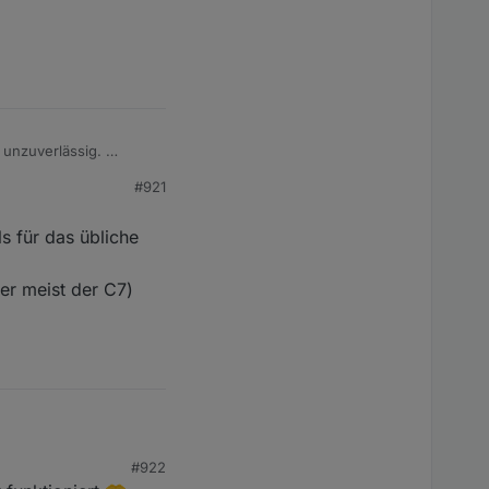
w unzuverlässig.
#921
s für das übliche
ier meist der C7)
für das übliche
#922