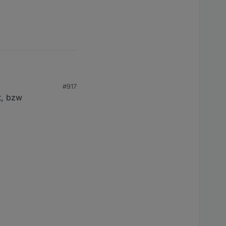
ie ist denn das
#917
t, bzw