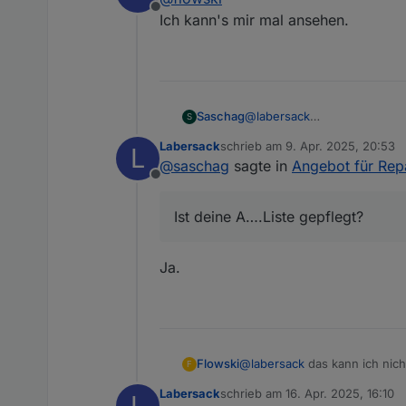
Offline
Ich kann's mir mal ansehen.
@
labersack
Saschag
S
Paket ist heute angekommen. 
Labersack
schrieb am
9. Apr. 2025, 20:53
L
hatte 🙈
Ist deine A….Liste gepflegt?
zuletzt editiert von
@
saschag
sagte in
Angebot für Rep
Offline
Vielen Dank!
Ist deine A….Liste gepflegt?
Ja.
Flowski
@
labersack
das kann ich nich
F
Labersack
schrieb am
16. Apr. 2025, 16:10
L
zuletzt editiert von