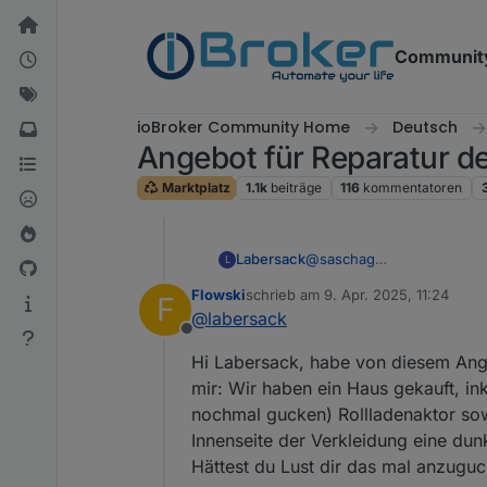
Weiter zum Inhalt
Communit
ioBroker Community Home
Deutsch
Angebot für Reparatur 
Marktplatz
1.1k
beiträge
116
kommentatoren
Labersack
@
saschag
L
Sendung ist auf dem Rück
Flowski
schrieb am
9. Apr. 2025, 11:24
F
zuletzt editiert von
@
labersack
Offline
Hi Labersack, habe von diesem Ange
mir: Wir haben ein Haus gekauft, i
nochmal gucken) Rollladenaktor so
Innenseite der Verkleidung eine dun
Hättest du Lust dir das mal anzugu