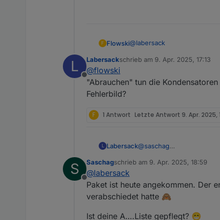
@
labersack
Flowski
F
Labersack
schrieb am
9. Apr. 2025, 17:13
L
Hi Labersack, habe von diese
zuletzt editiert von
@
flowski
haben ein Haus gekauft, inkl
Offline
Rollladenaktor sowie zwei Di
"Abrauchen" tun die Kondensatoren ü
eine dunkle Stelle, da ist wo
Fehlerbild?
Hättest du Lust dir das mal 
F
1 Antwort
Letzte Antwort
9. Apr. 2025, 
Labersack
@
saschag
L
Sendung ist auf dem Rück
Saschag
schrieb am
9. Apr. 2025, 18:59
S
zuletzt editiert von
@
labersack
Offline
Paket ist heute angekommen. Der ers
verabschiedet hatte 🙈
Ist deine A….Liste gepflegt? 😁