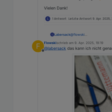
Vielen Dank!
L
1 Antwort
Letzte Antwort
9. Apr. 2025,
Labersack
@
flowski
L
"Abrauchen" tun die Konde
Flowski
schrieb am
9. Apr. 2025, 19:19
F
Fehlerbild?
zuletzt editiert von
@
labersack
das kann ich nicht gena
Offline