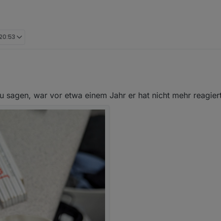
 20:53
nsatoren üblicherweise nicht, da könnte auch was anderes faul sein. W
u sagen, war vor etwa einem Jahr er hat nicht mehr reagier