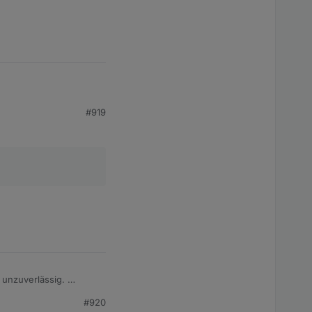
 gestern verabschiedet
#919
w unzuverlässig.
#920