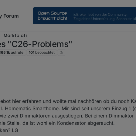
y Forum
Marktplatz
des "C26-Problems"
365.1k
aufrufe
101
beobachtet
weg.
bot hier erfahren und wollte mal nachhören ob du noch Ka
nkl. Homematic Smarthome. Mir sind seit unserem Einzug 1 (
wie zwei Dimmaktoren ausgestiegen. Bei einem Dimmaktor 
kle Stelle, da ist wohl ein Kondensator abgeraucht.
cken? LG