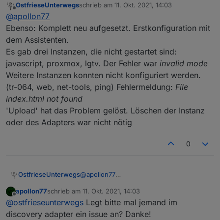
OstfrieseUnterwegs
schrieb am
11. Okt. 2021, 14:03
Docker-Image von ioBroker und bei mir waren alle
zuletzt editiert von
Offline
@
apollon77
Instanzen außer Admin, Backup und Discovery fehlerhaft
oder sind nicht (richtig) gestartet.
Ebenso: Komplett neu aufgesetzt. Erstkonfiguration mit
Löschen und über Adapter neu installieren hat es dann
dem Assistenten.
auch gefixt.
Es gab drei Instanzen, die nicht gestartet sind:
Die Fehler treten nur (aber immer nachvollziehbar) auf,
javascript, proxmox, lgtv. Der Fehler war
invalid mode
wenn ich die Installation per Geräte und Dienste finden -
> Letzten Scan verwenden -> Instanz auswählen und
Weitere Instanzen konnten nicht konfiguriert werden.
"Instanzen erstellen" starte. Was ich als Newbie natürlich
(tr-064, web, net-tools, ping) Fehlermeldung:
File
erst mal so gemacht hatte.
index.html not found
Vielleicht hilft ja dieser Hinweis.
'Upload' hat das Problem gelöst. Löschen der Instanz
oder des Adapters war nicht nötig
0
OstfrieseUnterwegs
@
apollon77
Ebenso: Komplett neu aufgesetzt.
apollon77
schrieb am
11. Okt. 2021, 14:03
Erstkonfiguration mit dem Assistenten.
zuletzt editiert von
Offline
@
ostfrieseunterwegs
Legt bitte mal jemand im
Es gab drei Instanzen, die nicht gestartet
sind: javascript, proxmox, lgtv. Der Fehler
discovery adapter ein issue an? Danke!