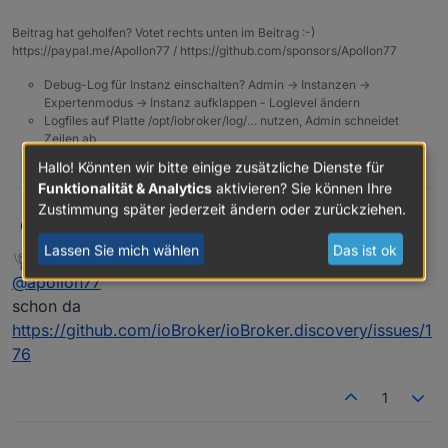
war
invalid mode
Weitere Instanzen konnten nicht
Beitrag hat geholfen? Votet rechts unten im Beitrag :-)
konfiguriert werden. (tr-064, web, net-
https://paypal.me/Apollon77 / https://github.com/sponsors/Apollon77
tools, ping) Fehlermeldung:
File index.html
not found
Debug-Log für Instanz einschalten? Admin -> Instanzen ->
'Upload' hat das Problem gelöst. Löschen
Expertenmodus -> Instanz aufklappen - Loglevel ändern
der Instanz oder des Adapters war nicht
Logfiles auf Platte /opt/iobroker/log/… nutzen, Admin schneidet
nötig
Zeilen ab
0
Hallo! Könnten wir bitte einige zusätzliche Dienste für
Funktionalität & Analytics
aktivieren? Sie können Ihre
Zustimmung später jederzeit ändern oder zurückziehen.
apollon77
@
ostfrieseunterwegs
Legt bitte mal jemand im
discovery adapter ein issue an? Danke!
Lassen Sie mich wählen
Das ist ok
OstfrieseUnterwegs
schrieb am
11. Okt. 2021, 14:53
zuletzt editiert von
Offline
@
apollon77
schon da
https://github.com/ioBroker/ioBroker.discovery/issues/1
76
1