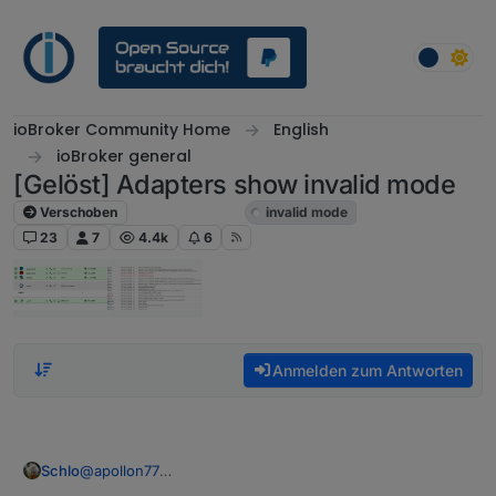
Weiter zum Inhalt
ioBroker Community Home
English
ioBroker general
[Gelöst] Adapters show invalid mode
Verschoben
ioBroker general
invalid mode
23
7
4.4k
6
Anmelden zum Antworten
Schlo
@
apollon77
Ich hatte ein ähnliches Problem. Ich nutze das aktuelle