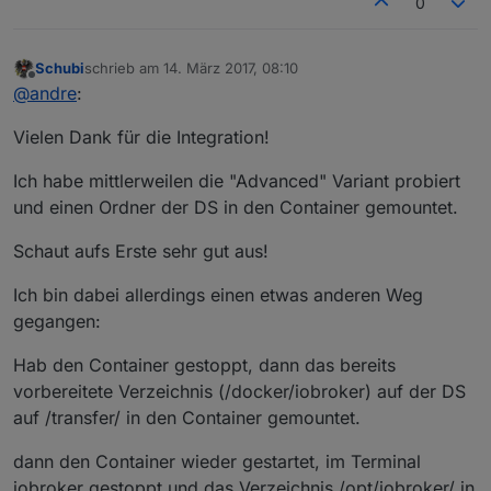
0
Schubi
schrieb am
14. März 2017, 08:10
zuletzt editiert von
Offline
@
andre
:
Vielen Dank für die Integration!
Ich habe mittlerweilen die "Advanced" Variant probiert
und einen Ordner der DS in den Container gemountet.
Schaut aufs Erste sehr gut aus!
Ich bin dabei allerdings einen etwas anderen Weg
gegangen:
Hab den Container gestoppt, dann das bereits
vorbereitete Verzeichnis (/docker/iobroker) auf der DS
auf /transfer/ in den Container gemountet.
dann den Container wieder gestartet, im Terminal
iobroker gestoppt und das Verzeichnis /opt/iobroker/ in