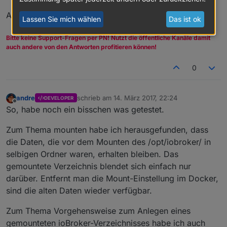
André
Lassen Sie mich wählen
Das ist ok
Bitte keine Support-Fragen per PN! Nutzt die öffentliche Kanäle damit
auch andere von den Antworten profitieren können!
0
andre
schrieb am
14. März 2017, 22:24
DEVELOPER
zuletzt editiert von
Offline
So, habe noch ein bisschen was getestet.
Zum Thema mounten habe ich herausgefunden, dass
die Daten, die vor dem Mounten des /opt/iobroker/ in
selbigen Ordner waren, erhalten bleiben. Das
gemountete Verzeichnis blendet sich einfach nur
darüber. Entfernt man die Mount-Einstellung im Docker,
sind die alten Daten wieder verfügbar.
Zum Thema Vorgehensweise zum Anlegen eines
gemounteten ioBroker-Verzeichnisses habe ich auch