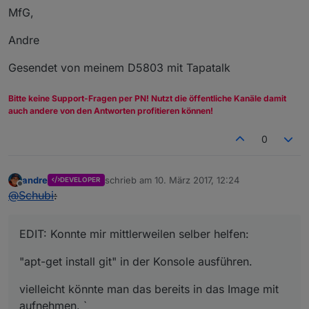
MfG,
Andre
Gesendet von meinem D5803 mit Tapatalk
Bitte keine Support-Fragen per PN! Nutzt die öffentliche Kanäle damit
auch andere von den Antworten profitieren können!
0
andre
schrieb am
10. März 2017, 12:24
DEVELOPER
zuletzt editiert von
Offline
@
Schubi
:
EDIT: Konnte mir mittlerweilen selber helfen:
"apt-get install git" in der Konsole ausführen.
vielleicht könnte man das bereits in das Image mit
aufnehmen. `