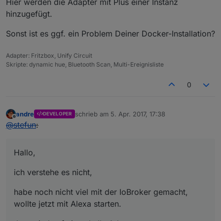
Hier werden die Adapter mit Plus einer Instanz
hinzugefügt.
Sonst ist es ggf. ein Problem Deiner Docker-Installation?
Adapter: Fritzbox, Unify Circuit
Skripte: dynamic hue, Bluetooth Scan, Multi-Ereignisliste
0
andre
schrieb am
5. Apr. 2017, 17:38
DEVELOPER
zuletzt editiert von
Offline
@
stefun
:
Hallo,
ich verstehe es nicht,
habe noch nicht viel mit der IoBroker gemacht,
wollte jetzt mit Alexa starten.