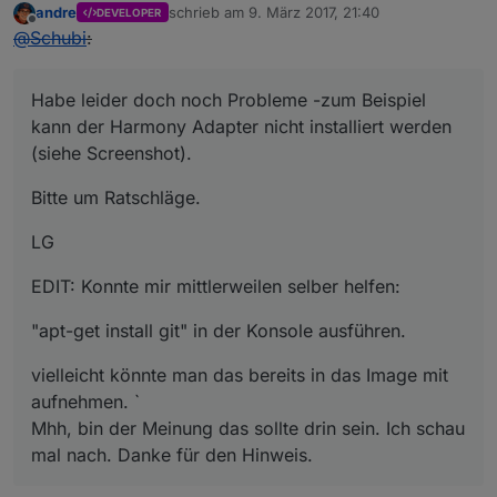
andre
schrieb am
9. März 2017, 21:40
DEVELOPER
zuletzt editiert von
Offline
@
Schubi
:
Habe leider doch noch Probleme -zum Beispiel
kann der Harmony Adapter nicht installiert werden
(siehe Screenshot).
Bitte um Ratschläge.
LG
EDIT: Konnte mir mittlerweilen selber helfen:
"apt-get install git" in der Konsole ausführen.
vielleicht könnte man das bereits in das Image mit
aufnehmen. `
Mhh, bin der Meinung das sollte drin sein. Ich schau
mal nach. Danke für den Hinweis.