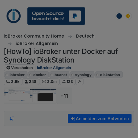
Weiter zum Inhalt
ioBroker Community Home
Deutsch
ioBroker Allgemein
[HowTo] ioBroker unter Docker auf
Synology DiskStation
Verschoben
ioBroker Allgemein
iobroker
docker
buanet
synology
diskstation
2.9k
248
2.0m
123
+11
Anmelden zum Antworten