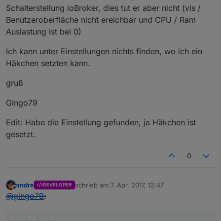
Schalterstellung ioBroker, dies tut er aber nicht (vis /
Benutzeroberfläche nicht ereichbar und CPU / Ram
Auslastung ist bei 0)
Ich kann unter Einstellungen nichts finden, wo ich ein
Häkchen setzten kann.
gruß
Gingo79
Edit: Habe die Einstellung gefunden, ja Häkchen ist
gesetzt.
0
andre
schrieb am
7. Apr. 2017, 12:47
DEVELOPER
zuletzt editiert von
Offline
@
gingo79
: