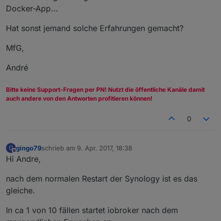
Docker-App...
Hat sonst jemand solche Erfahrungen gemacht?
MfG,
André
Bitte keine Support-Fragen per PN! Nutzt die öffentliche Kanäle damit
auch andere von den Antworten profitieren können!
0
gingo79
schrieb am
9. Apr. 2017, 18:38
G
zuletzt editiert von
Offline
Hi Andre,
nach dem normalen Restart der Synology ist es das
gleiche.
In ca 1 von 10 fällen startet iobroker nach dem