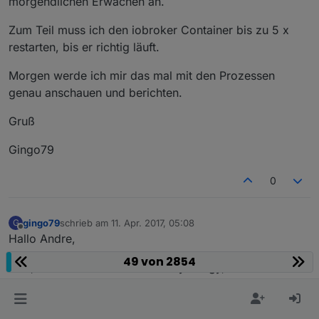
morgendlichen Erwachen an.
Zum Teil muss ich den iobroker Container bis zu 5 x
restarten, bis er richtig läuft.
Morgen werde ich mir das mal mit den Prozessen
genau anschauen und berichten.
Gruß
Gingo79
0
gingo79
schrieb am
11. Apr. 2017, 05:08
G
zuletzt editiert von
Offline
Hallo Andre,
49 von 2854
also, nach dem Erwachen der Synology, ist die CPU
Auslastung bei 0% Und RAM wird mit 6 MB angezeigt.
Der Schiebeschalter steht auf ein und es wird