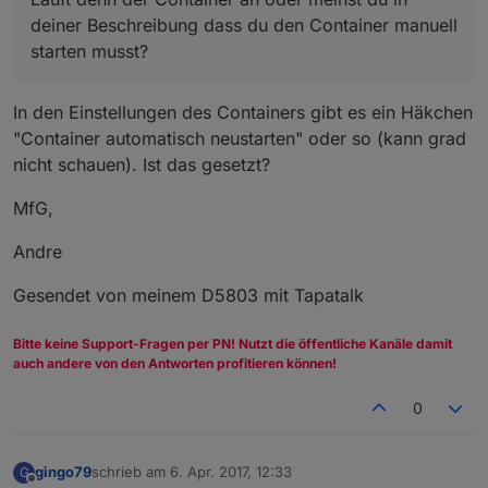
deiner Beschreibung dass du den Container manuell
starten musst?
In den Einstellungen des Containers gibt es ein Häkchen
"Container automatisch neustarten" oder so (kann grad
nicht schauen). Ist das gesetzt?
MfG,
Andre
Gesendet von meinem D5803 mit Tapatalk
Bitte keine Support-Fragen per PN! Nutzt die öffentliche Kanäle damit
auch andere von den Antworten profitieren können!
0
gingo79
schrieb am
6. Apr. 2017, 12:33
G
zuletzt editiert von
Offline