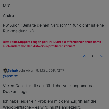
MfG,
Andre
PS: Auch "Behalte deinen Nerdsch*** für dich!" ist eine
Rückmeldung. :D
Bitte keine Support-Fragen per PN! Nutzt die öffentliche Kanäle damit
auch andere von den Antworten profitieren können!
0
Schubi
schrieb am
9. März 2017, 12:17
zuletzt editiert von
Offline
@
andre
:
Vielen Dank für die ausführliche Anleitung und das
Dockerimage.
Ich habe leider ein Problem mit dem Zugriff auf die
Weboberfläche - es wird nichts angezeigt.