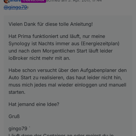
andre
schrieb am
5. Apr. 2017, 17:44
DEVELOPER
zuletzt editiert von
Offline
@
gingo79
:
Vielen Dank für diese tolle Anleitung!
Hat Prima funktioniert und läuft, nur meine
Synology ist Nachts immer aus (Energiezeitplan)
und nach dem Morgentlichen Start läuft leider
ioBroker nicht mehr mit an.
Habe schon versucht über den Aufgabenplaner den
Auto Start zu realisieren, das haut leider nicht hin,
muss mich jedes mal wieder einloggen und manuell
starten.
Hat jemand eine Idee?
Gruß
gingo79 `
Läuft denn der Container an oder meinst du in