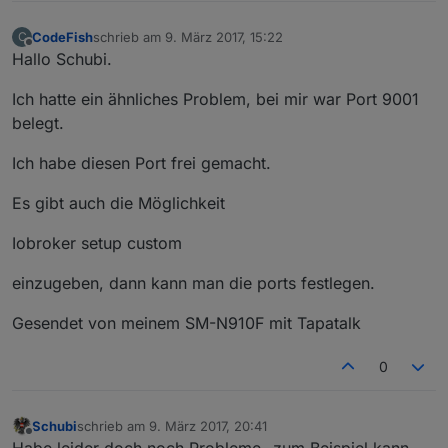
CodeFish
schrieb am
9. März 2017, 15:22
C
zuletzt editiert von
Offline
Hallo Schubi.
Ich hatte ein ähnliches Problem, bei mir war Port 9001
belegt.
Ich habe diesen Port frei gemacht.
Es gibt auch die Möglichkeit
Iobroker setup custom
einzugeben, dann kann man die ports festlegen.
Gesendet von meinem SM-N910F mit Tapatalk
0
Schubi
schrieb am
9. März 2017, 20:41
zuletzt editiert von
Offline