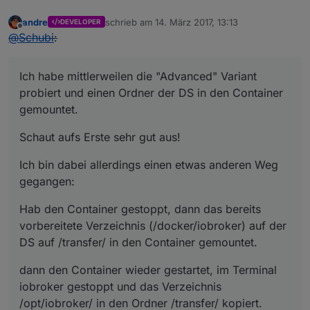
andre
schrieb am
14. März 2017, 13:13
DEVELOPER
zuletzt editiert von
Offline
@
Schubi
:
Ich habe mittlerweilen die "Advanced" Variant
probiert und einen Ordner der DS in den Container
gemountet.
Schaut aufs Erste sehr gut aus!
Ich bin dabei allerdings einen etwas anderen Weg
gegangen:
Hab den Container gestoppt, dann das bereits
vorbereitete Verzeichnis (/docker/iobroker) auf der
DS auf /transfer/ in den Container gemountet.
dann den Container wieder gestartet, im Terminal
iobroker gestoppt und das Verzeichnis
/opt/iobroker/ in den Ordner /transfer/ kopiert.