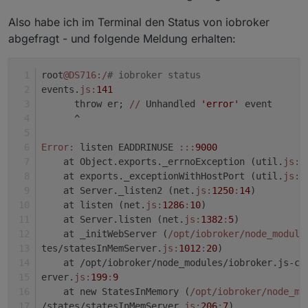
Also habe ich im Terminal den Status von iobroker
abgefragt - und folgende Meldung erhalten:
root
@DS716
:/
# iobroker status                   
events.
js:
141
      throw er; 
//
 Unhandled 
'error'
 event      
      ^                                         
Error:
 listen EADDRINUSE 
:
:
:
9000
    at Object.exports._errnoException (util.
js:
9
    at exports._exceptionWithHostPort (util.
js:
9
    at Server._listen2 (net.
js:
1250
:
14
)         
    at listen (net.
js:
1286
:
10
)                  
    at Server.listen (net.
js:
1382
:
5
)            
    at _initWebServer (
/opt/iobroker
/node_module
tes/statesInMemServer.
js:
1012
:
20
)               
    at /opt/iobroker/node_modules/iobroker.js-co
erver.
js:
199
:
9
    at new StatesInMemory (
/opt/iobroker
/node_mo
/states/statesInMemServer.
js:
206
:
7
)             