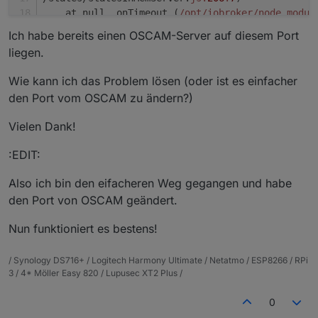
    at null._onTimeout (
/opt/iobroker
/node_modul
tup.
js:
2610
:
26
)                                 
Ich habe bereits einen OSCAM-Server auf diesem Port
    at Timer.listOnTimeout (timers.
js:
92
:
15
)    
liegen.
Wie kann ich das Problem lösen (oder ist es einfacher
den Port vom OSCAM zu ändern?)
Vielen Dank!
:EDIT:
Also ich bin den eifacheren Weg gegangen und habe
den Port von OSCAM geändert.
Nun funktioniert es bestens!
/ Synology DS716+ / Logitech Harmony Ultimate / Netatmo / ESP8266 / RPi
3 / 4* Möller Easy 820 / Lupusec XT2 Plus /
0