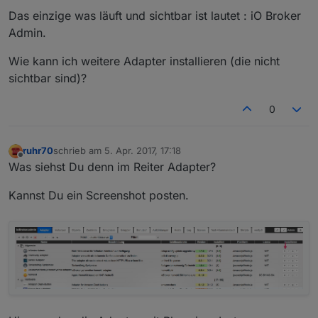
Das einzige was läuft und sichtbar ist lautet : iO Broker
Admin.
Wie kann ich weitere Adapter installieren (die nicht
sichtbar sind)?
0
ruhr70
schrieb am
5. Apr. 2017, 17:18
zuletzt editiert von
Offline
Was siehst Du denn im Reiter Adapter?
Kannst Du ein Screenshot posten.