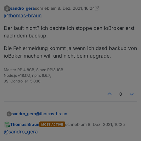
nicht viel. Wenn das möglich ist.
sandro_gera
schrieb am
8. Dez. 2021, 16:24
S
Der ioBroker läuft ja schon nicht mehr, wenn
zuletzt editiert von sandro_gera
12. Aug. 2021, 17:25
Offline
@
thomas-braun
das upgrade versucht wird.
Der läuft nicht? ich dachte ich stoppe den ioBroker erst
nach dem backup.
Die Fehlermeldung kommt ja wenn ich dasd backup von
ioBoker machen will und nicht beim upgrade.
Master RPI4 8GB, Slave RPI3 1GB
Node.js v18.17.1, npm: 9.6.7,
JS-Controller: 5.0.16
0
@
thomas-braun
sandro_gera
S
Thomas Braun
schrieb am
8. Dez. 2021, 16:25
MOST ACTIVE
Der läuft nicht? ich dachte ich stoppe den
zuletzt editiert von
Online
@
sandro_gera
ioBroker erst nach dem backup.
Die Fehlermeldung kommt ja wenn ich dasd