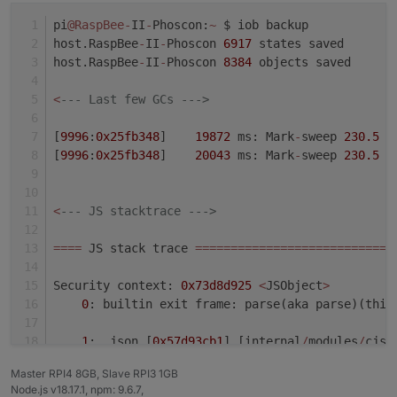
pi
@RaspBee
-
II
-
Phoscon:
~
 $ iob backup
host.RaspBee
-
II
-
Phoscon 
6917
 states saved
host.RaspBee
-
II
-
Phoscon 
8384
 objects saved
<
--- Last few GCs --->
[
9996
:
0x25fb348
]    
19872
 ms: Mark
-
sweep 
230.5
 (
[
9996
:
0x25fb348
]    
20043
 ms: Mark
-
sweep 
230.5
 (
<
--- JS stacktrace --->
=
=
=
=
 JS stack trace 
=
=
=
=
=
=
=
=
=
=
=
=
=
=
=
=
=
=
=
=
=
=
=
=
=
=
=
=
Security context: 
0x73d8d925
<
JSObject
>
0
: builtin exit frame: parse(aka parse)(this
1
: .json [
0x57d93cb1
] [internal
/
modules
/
cjs
/
Master RPI4 8GB, Slave RPI3 1GB
FATAL ERROR: CALL_AND_RETRY_LAST Allocation fail
Node.js v18.17.1, npm: 9.6.7,