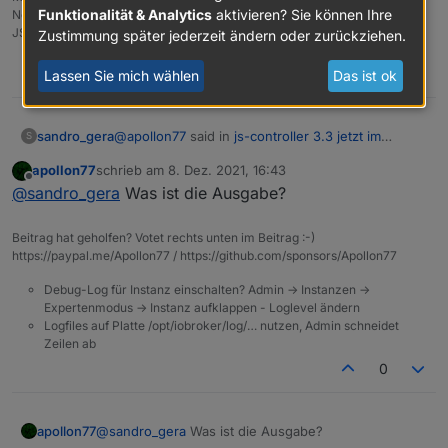
Funktionalität & Analytics
aktivieren? Sie können Ihre
Node.js v18.17.1, npm: 9.6.7,
JS-Controller: 5.0.16
Zustimmung später jederzeit ändern oder zurückziehen.
0
Lassen Sie mich wählen
Das ist ok
@
apollon77
said in
js-controller 3.3 jetzt im
sandro_gera
S
STABLE!
:
apollon77
schrieb am
8. Dez. 2021, 16:43
zuletzt editiert von
Offline
du -Hs /opt/iobroker/iobroker-data/files
@
sandro_gera
Was ist die Ausgabe?
Beitrag hat geholfen? Votet rechts unten im Beitrag :-)
https://paypal.me/Apollon77 / https://github.com/sponsors/Apollon77
und jetzt?
Debug-Log für Instanz einschalten? Admin -> Instanzen ->
Expertenmodus -> Instanz aufklappen - Loglevel ändern
Logfiles auf Platte /opt/iobroker/log/… nutzen, Admin schneidet
Zeilen ab
0
apollon77
@
sandro_gera
Was ist die Ausgabe?