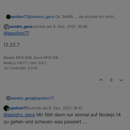
@
sandro_gera
Ok, 94MB ... da wüsste ich nicht
apollon77
warum du ein memory issue bekommen solltest
sandro_gera
schrieb am
8. Dez. 2021, 16:46
S
Welche Node.js version?
zuletzt editiert von
Offline
@
apollon77
12.22.7
Master RPI4 8GB, Slave RPI3 1GB
Node.js v18.17.1, npm: 9.6.7,
JS-Controller: 5.0.16
0
@
apollon77
sandro_gera
S
apollon77
schrieb am
8. Dez. 2021, 16:47
12.22.7
zuletzt editiert von
Offline
@
sandro_gera
Mir fällt dann nur einmal auf Nodejs 14
zu gehen und schauen was passiert ...