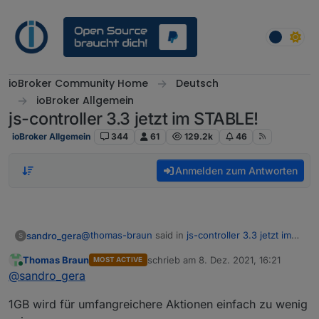
Weiter zum Inhalt
ioBroker Community Home
Deutsch
ioBroker Allgemein
js-controller 3.3 jetzt im STABLE!
ioBroker Allgemein
344
61
129.2k
46
Anmelden zum Antworten
@
thomas-braun
said in
js-controller 3.3 jetzt im
sandro_gera
S
STABLE!
:
Thomas Braun
schrieb am
8. Dez. 2021, 16:21
MOST ACTIVE
zuletzt editiert von
Online
free -ht --mega
@
sandro_gera
1GB wird für umfangreichere Aktionen einfach zu wenig