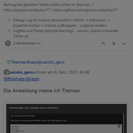
Beitrag hat geholfen? Votet rechts unten im Beitrag :-)
https://paypal.me/Apollon77 / https://github.com/sponsors/Apollon77
Debug-Log für Instanz einschalten? Admin -> Instanzen ->
Expertenmodus -> Instanz aufklappen - Loglevel ändern
Logfiles auf Platte /opt/iobroker/log/… nutzen, Admin schneidet
Zeilen ab
S
2 Antworten
0
@
sandro_gera
Thomas Braun
sandro_gera
schrieb am
8. Dez. 2021, 16:48
S
Hast du nicht von update/upgrade gesprochen?
zuletzt editiert von
Offline
@
thomas-braun
Aber auf vor einem Backup kannst du den
ioBroker stoppen. Dann frisst der schon mal
Die Anweidung meine ich Thomas.
kein Brot mehr und das Backup hat mehr
Ressourcen zur Verfügung.