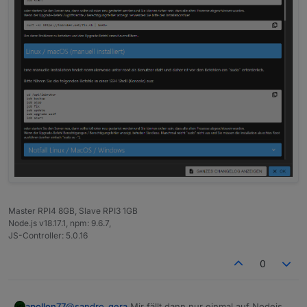
Master RPI4 8GB, Slave RPI3 1GB
Node.js v18.17.1, npm: 9.6.7,
JS-Controller: 5.0.16
0
apollon77
@
sandro_gera
Mir fällt dann nur einmal auf Nodejs