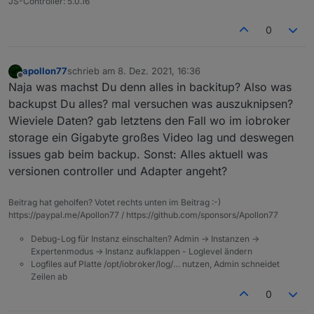
JS-Controller: 5.0.16
0
apollon77
schrieb am
8. Dez. 2021, 16:36
zuletzt editiert von
Offline
Naja was machst Du denn alles in backitup? Also was
backupst Du alles? mal versuchen was auszuknipsen?
Wieviele Daten? gab letztens den Fall wo im iobroker
storage ein Gigabyte großes Video lag und deswegen
issues gab beim backup. Sonst: Alles aktuell was
versionen controller und Adapter angeht?
Beitrag hat geholfen? Votet rechts unten im Beitrag :-)
https://paypal.me/Apollon77 / https://github.com/sponsors/Apollon77
Debug-Log für Instanz einschalten? Admin -> Instanzen ->
Expertenmodus -> Instanz aufklappen - Loglevel ändern
Logfiles auf Platte /opt/iobroker/log/… nutzen, Admin schneidet
Zeilen ab
0