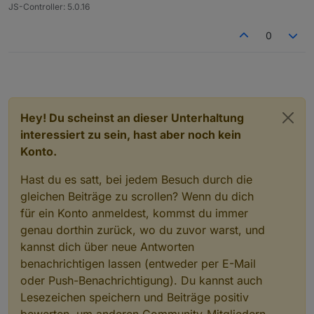
/
usr
/
bin
/
iob: Zeile 
8
:  
9995
 Abgebrochen        
JS-Controller: 5.0.16
pi
@RaspBee
-
II
-
Phoscon:
~
 $
0
Hey! Du scheinst an dieser Unterhaltung
interessiert zu sein, hast aber noch kein
Konto.
Hast du es satt, bei jedem Besuch durch die
gleichen Beiträge zu scrollen? Wenn du dich
für ein Konto anmeldest, kommst du immer
genau dorthin zurück, wo du zuvor warst, und
kannst dich über neue Antworten
benachrichtigen lassen (entweder per E-Mail
oder Push-Benachrichtigung). Du kannst auch
Lesezeichen speichern und Beiträge positiv