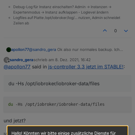
Debug-Log für Instanz einschalten? Admin -> Instanzen ->
Expertenmodus -> Instanz aufklappen - Loglevel ändern
Logfiles auf Platte /opt/iobroker/log/… nutzen, Admin schneidet
Zeilen ab
0
@
sandro_gera
Ok also nur normales backup. Ich
apollon77
nehme an Du hast die File DB.
sandro_gera
schrieb am
8. Dez. 2021, 16:42
S
mach mal ein
zuletzt editiert von
Offline
@
apollon77
said in
js-controller 3.3 jetzt im STABLE!
:
'du -Hs /opt/iobroker/iobroker-data/files`
du -Hs /opt/iobroker/iobroker-data/files
du
-Hs /opt/iobroker/iobroker-data/files
und jetzt?
Hallo! Könnten wir bitte einige zusätzliche Dienste für
Master RPI4 8GB, Slave RPI3 1GB