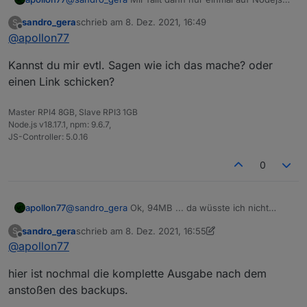
14 zu gehen und schauen was passiert ...
sandro_gera
schrieb am
8. Dez. 2021, 16:49
S
zuletzt editiert von
Offline
@
apollon77
Kannst du mir evtl. Sagen wie ich das mache? oder
einen Link schicken?
Master RPI4 8GB, Slave RPI3 1GB
Node.js v18.17.1, npm: 9.6.7,
JS-Controller: 5.0.16
0
@
sandro_gera
Ok, 94MB ... da wüsste ich nicht
apollon77
warum du ein memory issue bekommen solltest
sandro_gera
schrieb am
8. Dez. 2021, 16:55
S
Welche Node.js version?
zuletzt editiert von sandro_gera
12. Aug. 2021, 17:58
Offline
@
apollon77
hier ist nochmal die komplette Ausgabe nach dem
anstoßen des backups.