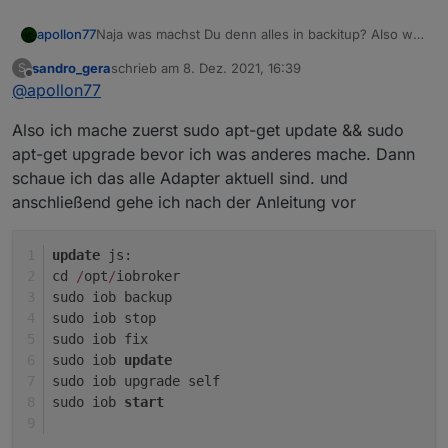
apollon77
Naja was machst Du denn alles in backitup? Also was
backupst Du alles? mal versuchen was
sandro_gera
schrieb am
8. Dez. 2021, 16:39
S
auszuknipsen? Wieviele Daten? gab letztens den Fall
zuletzt editiert von
Offline
@
apollon77
wo im iobroker storage ein Gigabyte großes Video
lag und deswegen issues gab beim backup. Sonst:
Also ich mache zuerst sudo apt-get update && sudo
Alles aktuell was versionen controller und Adapter
angeht?
apt-get upgrade bevor ich was anderes mache. Dann
schaue ich das alle Adapter aktuell sind. und
anschließend gehe ich nach der Anleitung vor
update
 js:
cd 
/
opt
/
iobroker
sudo iob backup
sudo iob stop
sudo iob fix
sudo iob 
update
sudo iob upgrade self
sudo iob 
start