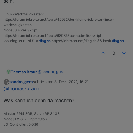
sein.
pi@RaspBee-II-Phoscon:/opt/iobroker $ free
              total        used        fre
Mem:           923M        144M        526
Linux-Werkzeugkasten:
Swap:           99M          0B         99
https://forum.iobroker.net/topic/42952/der-kleine-iobroker-linux-
Total:         1,0G        144M        626
werkzeugkasten
NodeJS Fixer Skript:
pi@RaspBee-II-Phoscon:/opt/iobroker $

https://forum.iobroker.net/topic/68035/iob-node-fix-skript
iob_diag: curl -sLf -o
diag.sh
https://iobroker.net/diag.sh && bash
diag.sh
0
@
sandro_gera
Thomas Braun
sandro_gera
schrieb am
8. Dez. 2021, 16:21
S
1GB wird für umfangreichere Aktionen einfach
zuletzt editiert von
Offline
@
thomas-braun
zu wenig sein.
Was kann ich denn da machen?
Master RPI4 8GB, Slave RPI3 1GB
Node.js v18.17.1, npm: 9.6.7,
JS-Controller: 5.0.16