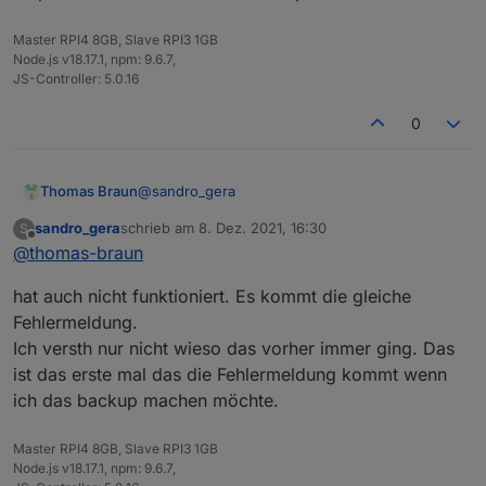
Master RPI4 8GB, Slave RPI3 1GB
Node.js v18.17.1, npm: 9.6.7,
JS-Controller: 5.0.16
0
@
sandro_gera
Thomas Braun
sandro_gera
schrieb am
8. Dez. 2021, 16:30
S
Hast du nicht von update/upgrade gesprochen?
zuletzt editiert von
Offline
@
thomas-braun
Aber auf vor einem Backup kannst du den
ioBroker stoppen. Dann frisst der schon mal
hat auch nicht funktioniert. Es kommt die gleiche
kein Brot mehr und das Backup hat mehr
Ressourcen zur Verfügung.
Fehlermeldung.
Ich versth nur nicht wieso das vorher immer ging. Das
ist das erste mal das die Fehlermeldung kommt wenn
ich das backup machen möchte.
Master RPI4 8GB, Slave RPI3 1GB
Node.js v18.17.1, npm: 9.6.7,