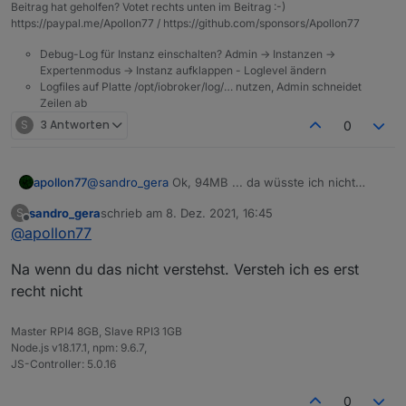
Beitrag hat geholfen? Votet rechts unten im Beitrag :-)
https://paypal.me/Apollon77 / https://github.com/sponsors/Apollon77
Debug-Log für Instanz einschalten? Admin -> Instanzen ->
Expertenmodus -> Instanz aufklappen - Loglevel ändern
Logfiles auf Platte /opt/iobroker/log/… nutzen, Admin schneidet
Zeilen ab
S
3 Antworten
0
@
sandro_gera
Ok, 94MB ... da wüsste ich nicht
apollon77
warum du ein memory issue bekommen solltest
sandro_gera
schrieb am
8. Dez. 2021, 16:45
S
Welche Node.js version?
zuletzt editiert von
Offline
@
apollon77
Na wenn du das nicht verstehst. Versteh ich es erst
recht nicht
Master RPI4 8GB, Slave RPI3 1GB
Node.js v18.17.1, npm: 9.6.7,
JS-Controller: 5.0.16
0