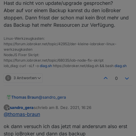
Hast du nicht von update/upgrade gesprochen?
backup von ioBoker machen will und nicht beim
upgrade.
Aber auf vor einem Backup kannst du den ioBroker
stoppen. Dann frisst der schon mal kein Brot mehr und
das Backup hat mehr Ressourcen zur Verfügung.
Linux-Werkzeugkasten:
https://forum.iobroker.net/topic/42952/der-kleine-iobroker-linux-
werkzeugkasten
NodeJS Fixer Skript:
https://forum.iobroker.net/topic/68035/iob-node-fix-skript
iob_diag: curl -sLf -o
diag.sh
https://iobroker.net/diag.sh && bash
diag.sh
S
3 Antworten
0
@
sandro_gera
Thomas Braun
sandro_gera
schrieb am
8. Dez. 2021, 16:26
S
Hast du nicht von update/upgrade gesprochen?
zuletzt editiert von
Offline
@
thomas-braun
Aber auf vor einem Backup kannst du den
ioBroker stoppen. Dann frisst der schon mal
ok dann versuch ich das jetzt mal andersrum also erst
kein Brot mehr und das Backup hat mehr
Ressourcen zur Verfügung.
stop ioBroker und dann das backup