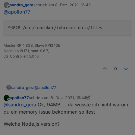
sandro_gera
schrieb am
8. Dez. 2021, 16:43
S
zuletzt editiert von
Offline
@
apollon77
94828 /opt/iobroker/iobroker-data/files
Master RPI4 8GB, Slave RPI3 1GB
Node.js v18.17.1, npm: 9.6.7,
JS-Controller: 5.0.16
0
@
apollon77
sandro_gera
S
apollon77
schrieb am
8. Dez. 2021, 16:44
zuletzt editiert von apollon77
12. Aug. 2021, 17:45
Offline
@
sandro_gera
Ok, 94MB ... da wüsste ich nicht warum
du ein memory issue bekommen solltest
Welche Node.js version?