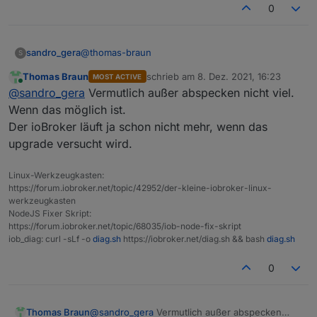
0
@
thomas-braun
sandro_gera
S
Thomas Braun
schrieb am
8. Dez. 2021, 16:23
MOST ACTIVE
Was kann ich denn da machen?
zuletzt editiert von
Online
@
sandro_gera
Vermutlich außer abspecken nicht viel.
Wenn das möglich ist.
Der ioBroker läuft ja schon nicht mehr, wenn das
upgrade versucht wird.
Linux-Werkzeugkasten:
https://forum.iobroker.net/topic/42952/der-kleine-iobroker-linux-
werkzeugkasten
NodeJS Fixer Skript:
https://forum.iobroker.net/topic/68035/iob-node-fix-skript
iob_diag: curl -sLf -o
diag.sh
https://iobroker.net/diag.sh && bash
diag.sh
0
Thomas Braun
@
sandro_gera
Vermutlich außer abspecken