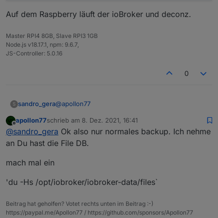
Auf dem Raspberry läuft der ioBroker und deconz.
Master RPI4 8GB, Slave RPI3 1GB
Node.js v18.17.1, npm: 9.6.7,
JS-Controller: 5.0.16
0
@
apollon77
sandro_gera
S
apollon77
schrieb am
8. Dez. 2021, 16:41
Also ich mache zuerst sudo apt-get update &&
zuletzt editiert von
Offline
@
sandro_gera
Ok also nur normales backup. Ich nehme
sudo apt-get upgrade bevor ich was anderes
mache. Dann schaue ich das alle Adapter aktuell
update js:

an Du hast die File DB.
sind. und anschließend gehe ich nach der
cd /opt/iobroker

Auf dem Raspberry läuft der ioBroker und
Anleitung vor
sudo iob backup

mach mal ein
deconz.
sudo iob stop

sudo iob fix

'du -Hs /opt/iobroker/iobroker-data/files`
sudo iob update

sudo iob upgrade self

Beitrag hat geholfen? Votet rechts unten im Beitrag :-)
sudo iob start

https://paypal.me/Apollon77 / https://github.com/sponsors/Apollon77