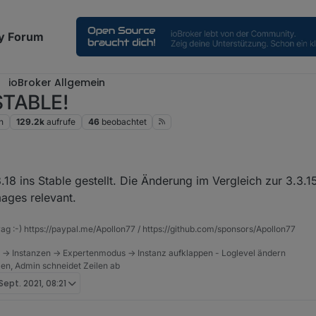
y Forum
ioBroker Allgemein
 STABLE!
n
129.2k
aufrufe
46
beobachtet
.18 ins Stable gestellt. Die Änderung im Vergleich zur 3.3.15
ages relevant.
rag :-) https://paypal.me/Apollon77 / https://github.com/sponsors/Apollon77
 -> Instanzen -> Expertenmodus -> Instanz aufklappen - Loglevel ändern
tzen, Admin schneidet Zeilen ab
 Sept. 2021, 08:21