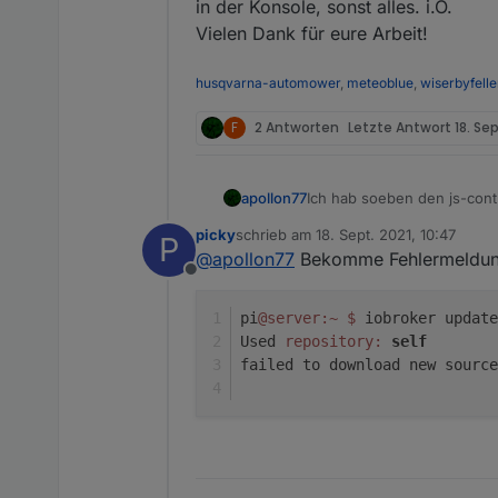
in der Konsole, sonst alles. i.O.
Vielen Dank für eure Arbeit!
husqvarna-automower
,
meteoblue
,
wiserbyfelle
F
2 Antworten
Letzte Antwort
18. Sep
apollon77
Ich hab soeben den js-contro
die Nutzer des Raspi-Image
picky
schrieb am
18. Sept. 2021, 10:47
P
zuletzt editiert von
@
apollon77
Bekomme Fehlermeldung,
Offline
pi
@server
:~
$ 
iobroker update
Used 
repository:
self
failed to download new sourc