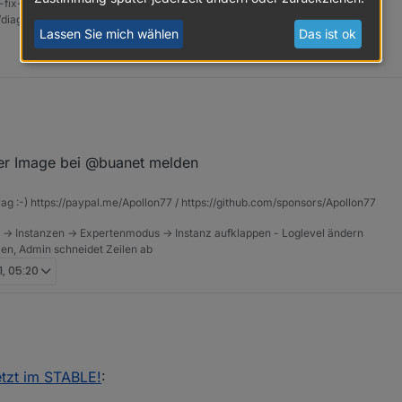
-fix-skript
t/diag.sh && bash
diag.sh
Lassen Sie mich wählen
Das ist ok
 fehlerfrei durch. ioBroker läuft im unter dem "Official Docker Image for 
d

r Image bei @buanet melden
d

.
rag :-) https://paypal.me/Apollon77 / https://github.com/sponsors/Apollon77
 -> Instanzen -> Expertenmodus -> Instanz aufklappen - Loglevel ändern
tzen, Admin schneidet Zeilen ab
1, 05:20
 fehlerfrei durch. ioBroker läuft im unter dem "Official Docker Image for 
d

jetzt im STABLE!
:
d

.