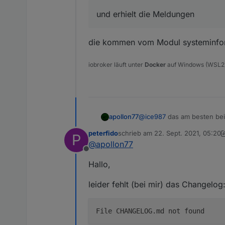
Vielen Dank für eure Arbeit!
und erhielt die Meldungen
die kommen vom Modul systeminforma
iobroker läuft unter
Docker
auf Windows (WSL2
apollon77
@
ice987
das am besten be
peterfido
schrieb am
22. Sept. 2021, 05:20
P
zuletzt editiert von peterfido
@
apollon77
Offline
Hallo,
leider fehlt (bei mir) das Changelog