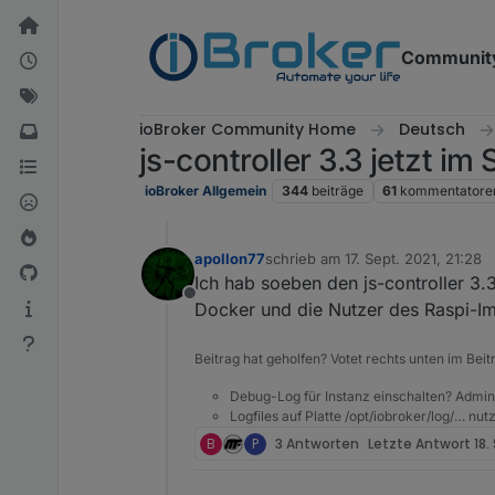
Weiter zum Inhalt
Communit
ioBroker Community Home
Deutsch
js-controller 3.3 jetzt im
ioBroker Allgemein
344
beiträge
61
kommentatore
apollon77
schrieb am
17. Sept. 2021, 21:28
zuletzt editiert von
Ich hab soeben den js-controller 3.3
Offline
Docker und die Nutzer des Raspi-Im
Beitrag hat geholfen? Votet rechts unten im Beit
Debug-Log für Instanz einschalten? Admin
Logfiles auf Platte /opt/iobroker/log/… nu
B
P
3 Antworten
Letzte Antwort
18.