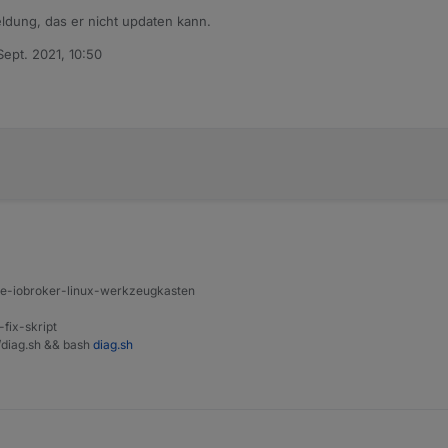
ung, das er nicht updaten kann.
Sept. 2021, 10:50
date self

von
urces, use cached sources

ine-iobroker-linux-werkzeugkasten
-fix-skript
t/diag.sh && bash
diag.sh