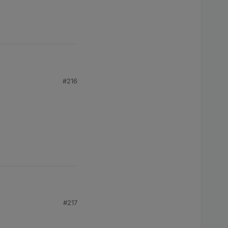
ioBroker v5.1.0" und
#216
ioBroker v5.1.0" und
#217