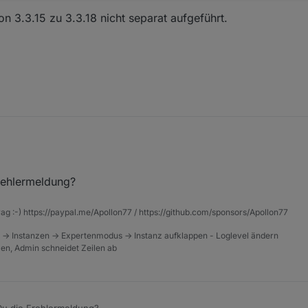
 3.3.15 zu 3.3.18 nicht separat aufgeführt.
ehlermeldung?
hangelog:
rag :-) https://paypal.me/Apollon77 / https://github.com/sponsors/Apollon77
 -> Instanzen -> Expertenmodus -> Instanz aufklappen - Loglevel ändern
ngen von 3.3.15 zu 3.3.18 nicht separat aufgeführt.
tzen, Admin schneidet Zeilen ab
 die Frehlermeldung?