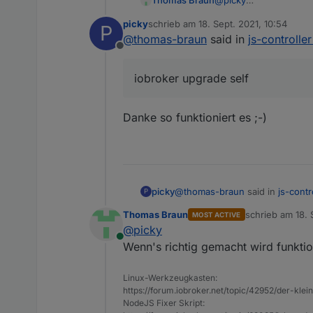
@
picky
Thomas Braun
Falscher Befehl
picky
schrieb am
18. Sept. 2021, 10:54
P
iobroker update

zuletzt editiert von
@
thomas-braun
said in
js-controlle
Offline
wäre richtig
iobroker upgrade self
Danke so funktioniert es ;-)
@
thomas-braun
said in
js-contr
picky
P
Thomas Braun
schrieb am
18. 
MOST ACTIVE
zuletzt editiert 
@
picky
iobroker upgrade self
Online
Wenn's richtig gemacht wird funktio
Danke so funktioniert es ;-)
Linux-Werkzeugkasten:
https://forum.iobroker.net/topic/42952/der-kle
NodeJS Fixer Skript: