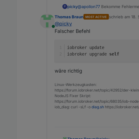
@
apollon77
Bekomme Fehlermeld
picky
P
Thomas Braun
schrieb am
18. 
MOST ACTIVE
pi@server:~ $ iobroker up
zuletzt editiert 
@
picky
Used repository: self

Online
Falscher Befehl
failed to download new so
iobroker update
iobroker upgrade 
self
wäre richtig
Linux-Werkzeugkasten:
https://forum.iobroker.net/topic/42952/der-kle
NodeJS Fixer Skript:
https://forum.iobroker.net/topic/68035/iob-node
iob_diag: curl -sLf -o
diag.sh
https://iobroker.ne