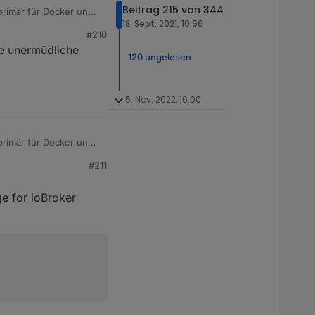
Beitrag 215 von 344
 primär für Docker und
18. Sept. 2021, 10:56
#210
ne unermüdliche
120 ungelesen
5. Nov. 2022, 10:00
 primär für Docker und
#211
ge for ioBroker