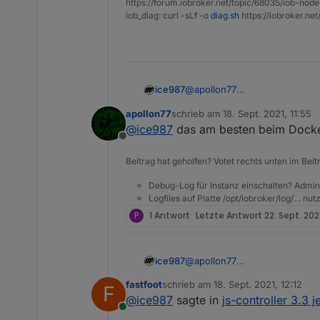
https://forum.iobroker.net/topic/68035/iob-node
iob_diag: curl -sLf -o
diag.sh
https://iobroker.ne
@
apollon77
ice987
update ebenfalls erledigt, lief
apollon77
schrieb am
18. Sept. 2021, 11:55
erhielt die Meldungen
/bin/sh: 1: iw: not foun
zuletzt editiert von
@
ice987
das am besten beim Docke
/bin/sh: 1: iw: not foun
Offline
in der Konsole, sonst alles. i.O
Vielen Dank für eure Arbeit!
Beitrag hat geholfen? Votet rechts unten im Beit
Debug-Log für Instanz einschalten? Admin
Logfiles auf Platte /opt/iobroker/log/… nu
P
1 Antwort
Letzte Antwort
22. Sept. 202
@
apollon77
ice987
update ebenfalls erledigt, lief
fastfoot
schrieb am
18. Sept. 2021, 12:12
F
erhielt die Meldungen
/bin/sh: 1: iw: not foun
zuletzt editiert von
@
ice987
sagte in
js-controller 3.3 
/bin/sh: 1: iw: not foun
Online
in der Konsole, sonst alles. i.O