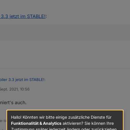
r 3.3 jetzt im STABLE!
:
oller 3.3 jetzt im STABLE!
:
Sept. 2021, 10:56
von
niert's auch.
Hallo! Könnten wir bitte einige zusätzliche Dienste für
ine-iobroker-linux-werkzeugkasten
Funktionalität & Analytics
aktivieren? Sie können Ihre
Zustimmung später jederzeit ändern oder zurückziehen.