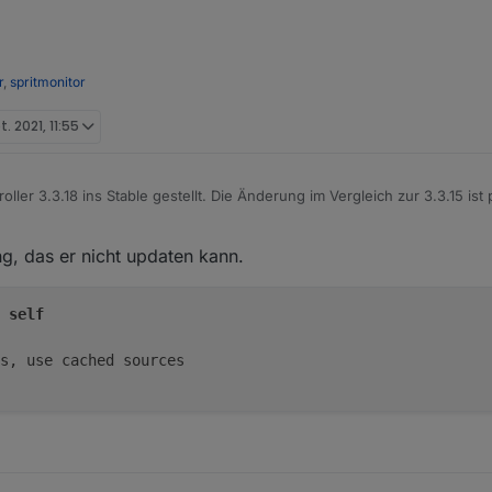
r
,
spritmonitor
t. 2021, 11:55
ller 3.3.18 ins Stable gestellt. Die Änderung im Vergleich zur 3.3.15 ist
s relevant.
 das er nicht updaten kann.
 
self
es, use cached sources