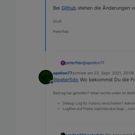
Bei
Github
stehen die Änderungen von
Gruß
Peterfido
@
apollon77
peterfido
P
apollon77
schrieb am
22. Sept. 2021, 20:08
Hallo,
zuletzt editiert von
@
peterfido
Wo bekommst Du die Fr
Offline
leider fehlt (bei mir) das C
Beitrag hat geholfen? Votet rechts unten im Beit
Debug-Log für Instanz einschalten? Admin
Bei
Github
stehen die Änderu
Logfiles auf Platte /opt/iobroker/log/… nu
apollon77
@
peterfido
Wo bekommst Du