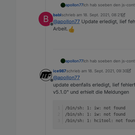
apollon77
Ich hab soeben den js-contro
die Nutzer des Raspi-Image
babl
schrieb am
18. Sept. 2021, 08:21
B
zuletzt editiert von babl
@
apollon77
Update erledigt, lief fe
Offline
Arbeit.
apollon77
Ich hab soeben den js-contro
die Nutzer des Raspi-Image
ice987
schrieb am
18. Sept. 2021, 09:30
zuletzt editiert von ice987
@
apollon77
Offline
update ebenfalls erledigt, lief fehle
v5.1.0" und erhielt die Meldungen
/bin/sh: 1: iw: not found
/bin/sh: 1: iw: not found
/bin/sh: 1: hcitool: not foun