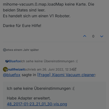
mihome-vacuum.0.map.loadMap keine Karte. Die
beiden States sind leer.
Es handelt sich um einen V1 Roboter.
Danke für Eure Hilfe!
0
etwa einem Jahr später
Ich sehe keine Übereinstimmungen :(
Bluefox
nullfreizeit
schrieb am
26. Juni 2022, 12:34
N
Habe Adapter erweitert.
zuletzt editiert von nullfreizeit
Offline
@
bluefox
sagte in
[Frage] Xiaomi Vacuum cleaner
:
48_2017-01-23_21_01_30-vis.png
Ich sehe keine Übereinstimmungen :(
Habe Adapter erweitert.
48_2017-01-23_21_01_30-vis.png