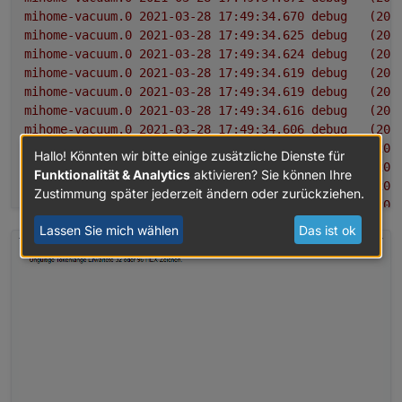
mihome-vacuum.0
2021-03-28 17:49:34.670	
debug
(205
mihome-vacuum.0
2021-03-28 17:49:34.625	
debug
(205
mihome-vacuum.0
2021-03-28 17:49:34.624	
debug
(205
mihome-vacuum.0
2021-03-28 17:49:34.619	
debug
(205
mihome-vacuum.0
2021-03-28 17:49:34.619	
debug
(205
mihome-vacuum.0
2021-03-28 17:49:34.616	
debug
(205
mihome-vacuum.0
2021-03-28 17:49:34.606	
debug
(205
mihome-vacuum.0
2021-03-28 17:49:34.605	
debug
(205
Hallo! Könnten wir bitte einige zusätzliche Dienste für
mihome-vacuum.0
2021-03-28 17:49:34.605	
debug
(205
Funktionalität & Analytics
aktivieren? Sie können Ihre
mihome-vacuum.0
2021-03-28 17:49:34.604	
debug
(205
Zustimmung später jederzeit ändern oder zurückziehen.
mihome-vacuum.0
2021-03-28 17:49:34.591	
debug
(205
Lassen Sie mich wählen
Das ist ok