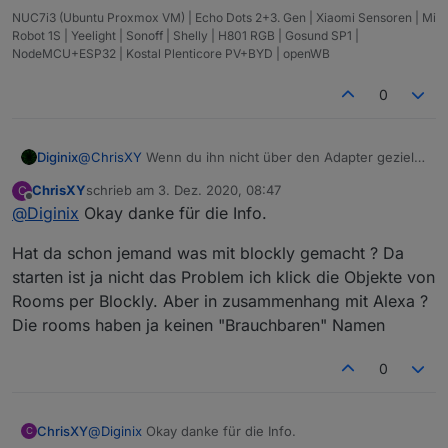
NUC7i3 (Ubuntu Proxmox VM) | Echo Dots 2+3. Gen | Xiaomi Sensoren | Mi
Robot 1S | Yeelight | Sonoff | Shelly | H801 RGB | Gosund SP1 |
NodeMCU+ESP32 | Kostal Plenticore PV+BYD | openWB
0
Diginix
@
ChrisXY
Wenn du ihn nicht über den Adapter gezielt
in einem Raum schickst, z.B. eben bei einer
ChrisXY
schrieb am
3. Dez. 2020, 08:47
C
Komplettreinigung oder über die App, bekommst du das
zuletzt editiert von
Offline
@
Diginix
Okay danke für die Info.
nicht raus.
Richtig kreativ, aber auch aufwändig, wäre es das Bild
Hat da schon jemand was mit blockly gemacht ? Da
der Karte zu analysieren um die Pixelkoordinaten des
Saugericons zu ermitteln und darüber die Position
starten ist ja nicht das Problem ich klick die Objekte von
innerhalb der Wohnung.
Rooms per Blockly. Aber in zusammenhang mit Alexa ?
Schöner wäre es wenn die API die Koordinaten
Die rooms haben ja keinen "Brauchbaren" Namen
jederzeit mit senden würde. Wäre das so, wäre es
sicher auch im Adapter.
0
@
Diginix
Okay danke für die Info.
ChrisXY
C