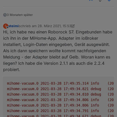
0
3 Monaten später
steimi
schrieb am
28. März 2021, 15:53
S
zuletzt editiert von steimi
Offline
Hi, ich habe neu einen Roborock S7. Eingebunden habe
ich ihn in der MiHome-App. Adapter im ioBroker
installiert, Login-Daten eingegeben, Gerät ausgewählt.
Als ich dann speichern wollte kommt nachfolgenden
Meldung - der Adapter bleibt auf Gelb. Woran kann es
liegen? Ich habe die Version 2.1.1 als auch die 2.2.4
probiert.
mihome-vacuum.0
2021-03-28 17:49:35.314	
info
(205
mihome-vacuum.0
2021-03-28 17:49:34.821	
debug
(205
mihome-vacuum.0
2021-03-28 17:49:34.810	
debug
(205
mihome-vacuum.0
2021-03-28 17:49:34.806	
info
(205
mihome-vacuum.0
2021-03-28 17:49:34.806	
info
(205
mihome-vacuum.0
2021-03-28 17:49:34.791	
info
(205
mihome-vacuum.0
2021-03-28 17:49:34.671	
debug
(205