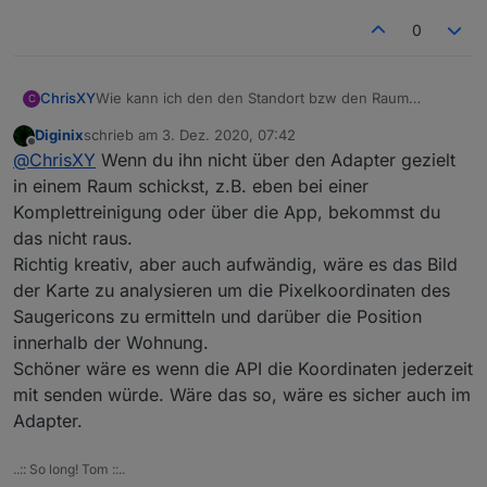
zwischen laden kann.
0
ChrisXY
Wie kann ich den den Standort bzw den Raum
C
erkennen wo er ist ? Es gibt zwar Rooms das geht
Diginix
schrieb am
3. Dez. 2020, 07:42
aber nur wenn ich es dort über rooms Objekte auch
zuletzt editiert von
Offline
@
ChrisXY
Wenn du ihn nicht über den Adapter gezielt
starte. Bei einer Auto Reinigung oder Manuellen
Renigung kann ich nicht sehen wo der Staubsauger
in einem Raum schickst, z.B. eben bei einer
gerade ist.
Komplettreinigung oder über die App, bekommst du
Hab ich etwas übersehen?
das nicht raus.
Richtig kreativ, aber auch aufwändig, wäre es das Bild
der Karte zu analysieren um die Pixelkoordinaten des
Saugericons zu ermitteln und darüber die Position
innerhalb der Wohnung.
Schöner wäre es wenn die API die Koordinaten jederzeit
mit senden würde. Wäre das so, wäre es sicher auch im
Adapter.
..:: So long! Tom ::..