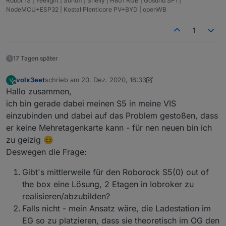
Robot 1S | Yeelight | Sonoff | Shelly | H801 RGB | Gosund SP1 |
NodeMCU+ESP32 | Kostal Plenticore PV+BYD | openWB
1
17 Tagen später
volx3eet
schrieb am
20. Dez. 2020, 16:33
V
zuletzt editiert von volx3eet
Offline
Hallo zusammen,
ich bin gerade dabei meinen S5 in meine VIS
einzubinden und dabei auf das Problem gestoßen, dass
er keine Mehretagenkarte kann - für nen neuen bin ich
zu geizig 😊
Deswegen die Frage:
Gibt's mittlerweile für den Roborock S5(0) out of
the box eine Lösung, 2 Etagen in Iobroker zu
realisieren/abzubilden?
Falls nicht - mein Ansatz wäre, die Ladestation im
EG so zu platzieren, dass sie theoretisch im OG den