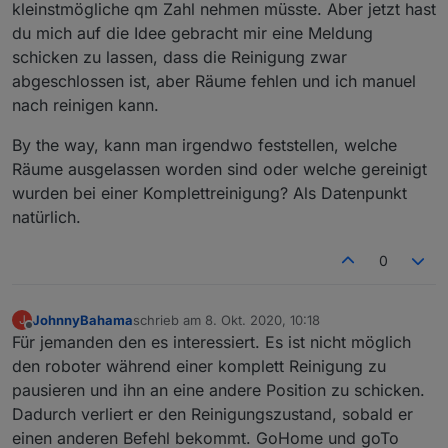
kleinstmögliche qm Zahl nehmen müsste. Aber jetzt hast
du mich auf die Idee gebracht mir eine Meldung
schicken zu lassen, dass die Reinigung zwar
abgeschlossen ist, aber Räume fehlen und ich manuel
nach reinigen kann.
By the way, kann man irgendwo feststellen, welche
Räume ausgelassen worden sind oder welche gereinigt
wurden bei einer Komplettreinigung? Als Datenpunkt
natürlich.
0
JohnnyBahama
schrieb am
8. Okt. 2020, 10:18
J
zuletzt editiert von
Offline
Für jemanden den es interessiert. Es ist nicht möglich
den roboter während einer komplett Reinigung zu
pausieren und ihn an eine andere Position zu schicken.
Dadurch verliert er den Reinigungszustand, sobald er
einen anderen Befehl bekommt. GoHome und goTo