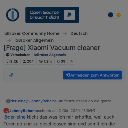
Weiter zum Inhalt
ioBroker Community Home
Deutsch
ioBroker Allgemein
[Frage] Xiaomi Vacuum cleaner
Verschoben
ioBroker Allgemein
2.2k
204
1.2m
39
Anmelden zum Antworten
@
JohnnyBahama
um festzustellen ob die ganze
der-eine
D
Wohnung gereinigt wurde, habe ich die gereinigten
JohnnyBahama
schrieb am
7. Okt. 2020, 15:56
J
qm2 angeschaut. Wenn die über wert x waren, dann
Edit: Unter dem Punkt Info -> Cleaned Area
zuletzt editiert von JohnnyBahama
10. Juli 2020, 2
Offline
@
der-eine
Nicht das was ich mir erhoffte, weil auch
wurde die ganze Wohnung gereinigt wenn nicht dann
dieser wird vor der nächsten Reinigung auf 0 gesetzt.
war es nur eine Zonenreinigung. Dieser Wert wird ja
Türen ab und zu geschlossen sind und somit ich die
pro fahrt generiert.