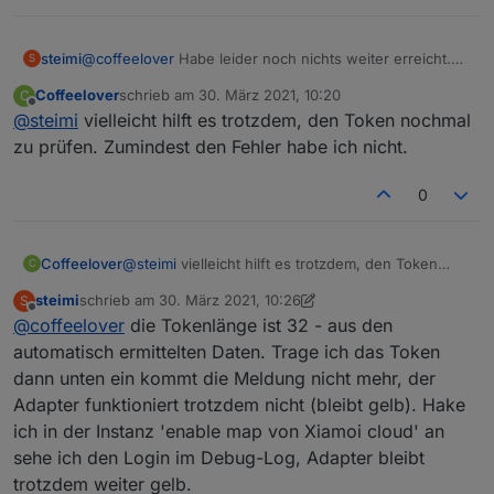
steimi
@
coffeelover
Habe leider noch nichts weiter erreicht.
S
Bei mir läuft der Roboter in einem seperaten IoT-Netz.
Coffeelover
schrieb am
30. März 2021, 10:20
C
ioBroker kann komplett in das IoT Netz, aus dem IoT-
zuletzt editiert von
Offline
@
steimi
vielleicht hilft es trotzdem, den Token nochmal
Netz sind nur einzelne Ports zu meinen ioBroker-Server
mögich. Dachte es liegt daran, habe aber noch nichts
zu prüfen. Zumindest den Fehler habe ich nicht.
gefunden. Hoffe ein Entwickler meldet sich hier, sonst
muss ich direkt auf Github ein Issue aufmachen.
0
Coffeelover
@
steimi
vielleicht hilft es trotzdem, den Token
C
nochmal zu prüfen. Zumindest den Fehler habe
steimi
schrieb am
30. März 2021, 10:26
S
ich nicht.
zuletzt editiert von steimi
Offline
@
coffeelover
die Tokenlänge ist 32 - aus den
automatisch ermittelten Daten. Trage ich das Token
dann unten ein kommt die Meldung nicht mehr, der
Adapter funktioniert trotzdem nicht (bleibt gelb). Hake
ich in der Instanz 'enable map von Xiamoi cloud' an
sehe ich den Login im Debug-Log, Adapter bleibt
trotzdem weiter gelb.