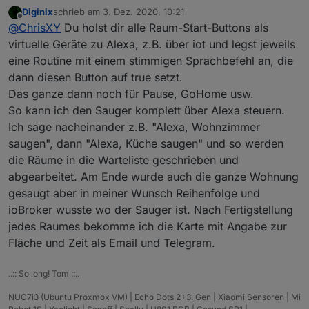
Diginix
schrieb am
3. Dez. 2020, 10:21
Hat da schon jemand was mit blockly gemacht ? Da
zuletzt editiert von
Offline
@
ChrisXY
Du holst dir alle Raum-Start-Buttons als
starten ist ja nicht das Problem ich klick die Objekte
von Rooms per Blockly. Aber in zusammenhang mit
virtuelle Geräte zu Alexa, z.B. über iot und legst jeweils
Alexa ? Die rooms haben ja keinen "Brauchbaren"
eine Routine mit einem stimmigen Sprachbefehl an, die
Namen
dann diesen Button auf true setzt.
Das ganze dann noch für Pause, GoHome usw.
So kann ich den Sauger komplett über Alexa steuern.
Ich sage nacheinander z.B. "Alexa, Wohnzimmer
saugen", dann "Alexa, Küche saugen" und so werden
die Räume in die Warteliste geschrieben und
abgearbeitet. Am Ende wurde auch die ganze Wohnung
gesaugt aber in meiner Wunsch Reihenfolge und
ioBroker wusste wo der Sauger ist. Nach Fertigstellung
jedes Raumes bekomme ich die Karte mit Angabe zur
Fläche und Zeit als Email und Telegram.
..:: So long! Tom ::..
NUC7i3 (Ubuntu Proxmox VM) | Echo Dots 2+3. Gen | Xiaomi Sensoren | Mi