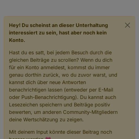
Mit der Formatierung des HTML Widgets
habe ich ein Problem. Die Spalte "Flaeche"
läuft ueber und wird daher zweizeilig
dargestellt.
Hey! Du scheinst an dieser Unterhaltung
Die Schrift laesst sich zwar verkleinern,
interessiert zu sein, hast aber noch kein
allerdings muss sie so klein dargestellt
Konto.
werden, dass es kaum noch lesbar ist.
Hast du es satt, bei jedem Besuch durch die
und 1000 Dank fuer deine Muehe den View
mit allem drum und dran zur Verfuegung zu
gleichen Beiträge zu scrollen? Wenn du dich
stellen. So konnte ich relativ schnell meine
für ein Konto anmeldest, kommst du immer
Anpassungen vornehmen: siehe unten.
genau dorthin zurück, wo du zuvor warst, und
kannst dich über neue Antworten
Dort siehst du auch das
Formatierungsproblem mit dem HTML
benachrichtigen lassen (entweder per E-Mail
Widget.
oder Push-Benachrichtigung). Du kannst auch
Lesezeichen speichern und Beiträge positiv
bewerten, um anderen Community-Mitgliedern
deine Wertschätzung zu zeigen.
Mit deinem Input könnte dieser Beitrag noch