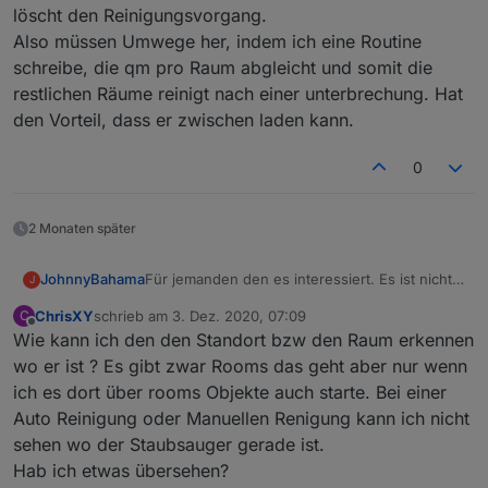
löscht den Reinigungsvorgang.
Also müssen Umwege her, indem ich eine Routine
schreibe, die qm pro Raum abgleicht und somit die
restlichen Räume reinigt nach einer unterbrechung. Hat
den Vorteil, dass er zwischen laden kann.
0
2 Monaten später
JohnnyBahama
Für jemanden den es interessiert. Es ist nicht
J
möglich den roboter während einer komplett
ChrisXY
schrieb am
3. Dez. 2020, 07:09
C
Reinigung zu pausieren und ihn an eine
zuletzt editiert von
Offline
Wie kann ich den den Standort bzw den Raum erkennen
andere Position zu schicken. Dadurch verliert
er den Reinigungszustand, sobald er einen
wo er ist ? Es gibt zwar Rooms das geht aber nur wenn
anderen Befehl bekommt. GoHome und goTo
ich es dort über rooms Objekte auch starte. Bei einer
löscht den Reinigungsvorgang.
Auto Reinigung oder Manuellen Renigung kann ich nicht
Also müssen Umwege her, indem ich eine
sehen wo der Staubsauger gerade ist.
Routine schreibe, die qm pro Raum abgleicht
und somit die restlichen Räume reinigt nach
Hab ich etwas übersehen?
einer unterbrechung. Hat den Vorteil, dass er