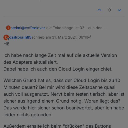
0
steimi
@
coffeelover
die Tokenlänge ist 32 - aus den
S
automatisch ermittelten Daten. Trage ich das Token dann
darkbrain85
schrieb am
31. März 2021, 06:11
D
unten ein kommt die Meldung nicht mehr, der Adapter
zuletzt editiert von darkbrain85
Offline
Hi!
funktioniert trotzdem nicht (bleibt gelb). Hake ich in der
Instanz 'enable map von Xiamoi cloud' an sehe ich den
Ich habe nach lange Zeit mal auf die aktuelle Version
Login im Debug-Log, Adapter bleibt trotzdem weiter
gelb.
des Adapters aktualisiert.
Dabei habe ich auch den Cloud Login eingerichtet.
Welchen Grund hat es, dass der Cloud Login bis zu 10
Minuten dauert? Bei mir wird diese Zeitspanne quasi
auch voll ausgenutzt. Nervt beim testen tierisch, aber ist
sicher aus irgend einem Grund nötig. Woran liegt das?
Das wurde hier sicher schon beantwortet, aber ich habe
leider nichts gefunden.
Außerdem erhalte ich beim "drücken" des Buttons