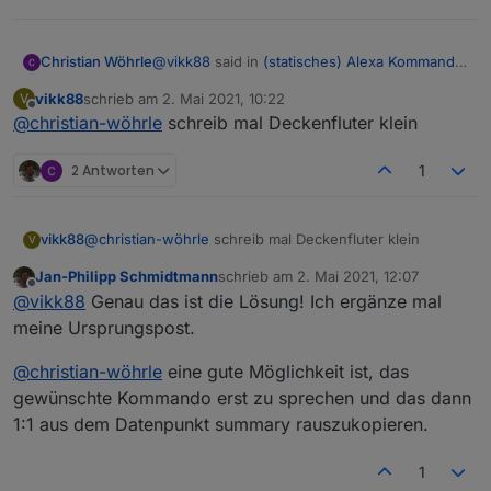
@
vikk88
said in
(statisches) Alexa Kommando
Christian Wöhrle
ohne Cloud
:
vikk88
schrieb am
2. Mai 2021, 10:22
V
zuletzt editiert von
Offline
@
christian-wöhrle
schreib mal Deckenfluter klein
@
christian-wöhrle
zeig mal dein blockly
2 Antworten
1
vikk88
@
christian-wöhrle
schreib mal Deckenfluter klein
V
Jan-Philipp Schmidtmann
schrieb am
2. Mai 2021, 12:07
zuletzt editiert von
Offline
@
vikk88
Genau das ist die Lösung! Ich ergänze mal
meine Ursprungspost.
Das kann damit eigentlich nichts zu tun haben
aber bitte sehr 🙂
@
christian-wöhrle
eine gute Möglichkeit ist, das
gewünschte Kommando erst zu sprechen und das dann
1:1 aus dem Datenpunkt summary rauszukopieren.
1