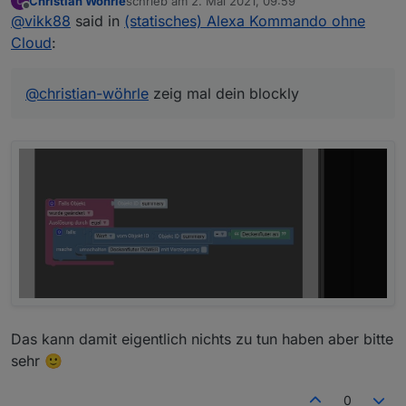
Christian Wöhrle
schrieb am
2. Mai 2021, 09:59
zuletzt editiert von
Offline
@
vikk88
said in
(statisches) Alexa Kommando ohne
Cloud
:
@
christian-wöhrle
zeig mal dein blockly
Das kann damit eigentlich nichts zu tun haben aber bitte
sehr 🙂
0