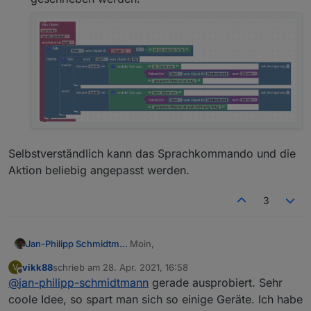
Selbstverständlich kann das Sprachkommando und die
Aktion beliebig angepasst werden.
3
Moin,
Jan-Philipp Schmidtmann
vikk88
schrieb am
28. Apr. 2021, 16:58
V
ich war auf der Suche nach einer
zuletzt editiert von
Offline
@
jan-philipp-schmidtmann
gerade ausprobiert. Sehr
Möglichkeit, um mit
einfachen frei
definierbaren Alexa-Kommandos
Konkret wollte ich den Zustand meiner
coole Idee, so spart man sich so einige Geräte. Ich habe
ohne ioBroker-Cloud Aktionen in
Waschmaschine abfragen. Die