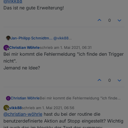
@
vikk88
Echo antwortet welcher auch angesprochen wird.
Das ist ne gute Erweiterung!
0
Jan-Philipp Schmidtmann
@
vikk88
Das ist ne gute Erweiterung!
Christian Wöhrle
schrieb am
1. Mai 2021, 06:31
zuletzt editiert von
Offline
Bei mir kommt die Fehlermeldung "ich finde den Trigger
nicht".
Jemand ne Idee?
0
Anlegen eines Skripts, z.B. in
Blockly
Christian Wöhrle
Bei mir kommt die Fehlermeldung "ich finde
Nun erstellt ihr ein Skript. In
den Trigger nicht".
diesem fügt ihr einen Trigger auf
vikk88
schrieb am
1. Mai 2021, 06:56
V
Jemand ne Idee?
zuletzt editiert von
Änderungen des Datenpunkts
Offline
@
christian-wöhrle
hast du bei der routine die
"history/summary" hinzu. In
benutzerdefinierte Aktion auf Stopp eingestellt? Wichtig
summary steht die letzte
ist auch das im blockly der Text des summary
erkannte Spracheingabe. Prüft im