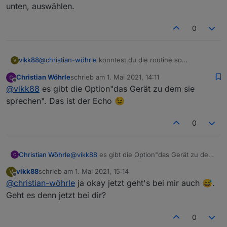
unten, auswählen.
0
vikk88
@
christian-wöhrle
konntest du die routine so
V
abspeichern? Ich muss immer noch einen echo, ganz
Christian Wöhrle
schrieb am
1. Mai 2021, 14:11
unten, auswählen.
zuletzt editiert von
Offline
@
vikk88
es gibt die Option"das Gerät zu dem sie
sprechen". Das ist der Echo 😉
0
Christian Wöhrle
@
vikk88
es gibt die Option"das Gerät zu dem
sie sprechen". Das ist der Echo 😉
vikk88
schrieb am
1. Mai 2021, 15:14
V
zuletzt editiert von
Offline
@
christian-wöhrle
ja okay jetzt geht's bei mir auch 😅.
Geht es denn jetzt bei dir?
0