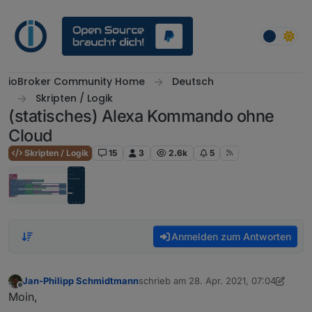
Weiter zum Inhalt
ioBroker Community Home
Deutsch
Skripten / Logik
(statisches) Alexa Kommando ohne
Cloud
Skripten / Logik
15
3
2.6k
5
Anmelden zum Antworten
Jan-Philipp Schmidtmann
schrieb am
28. Apr. 2021, 07:04
zuletzt editiert von Jan-Philipp Schmid
Offline
Moin,