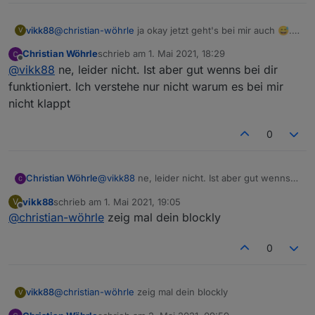
vikk88
@
christian-wöhrle
ja okay jetzt geht's bei mir auch 😅.
V
Geht es denn jetzt bei dir?
Christian Wöhrle
schrieb am
1. Mai 2021, 18:29
zuletzt editiert von
Offline
@
vikk88
ne, leider nicht. Ist aber gut wenns bei dir
funktioniert. Ich verstehe nur nicht warum es bei mir
nicht klappt
0
Christian Wöhrle
@
vikk88
ne, leider nicht. Ist aber gut wenns
bei dir funktioniert. Ich verstehe nur nicht
vikk88
schrieb am
1. Mai 2021, 19:05
V
warum es bei mir nicht klappt
zuletzt editiert von
Offline
@
christian-wöhrle
zeig mal dein blockly
0
vikk88
@
christian-wöhrle
zeig mal dein blockly
V