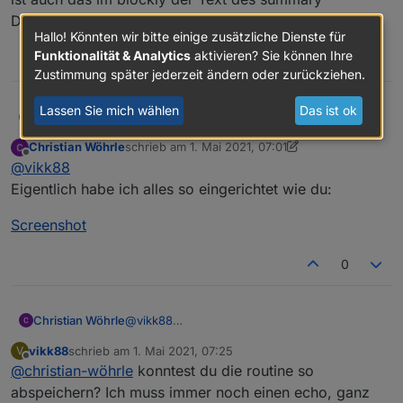
nächsten Schritt nun, ob
Datenpunktes alles klein geschrieben ist.
summary="ist die wäsche fertig".
Hallo! Könnten wir bitte einige zusätzliche Dienste für
Wenn ja, dann führt eure Aktion
Funktionalität & Analytics
aktivieren? Sie können Ihre
0
aus. Bei mir wird über "speak"
Zustimmung später jederzeit ändern oder zurückziehen.
eine Antwort ausgegeben (siehe
Bild). Achtung: das Kommando
Lassen Sie mich wählen
Das ist ok
vikk88
@
christian-wöhrle
hast du bei der routine die
V
muss komplett klein geschrieben
benutzerdefinierte Aktion auf Stopp eingestellt? Wichtig
werden!
Christian Wöhrle
schrieb am
1. Mai 2021, 07:01
ist auch das im blockly der Text des summary
zuletzt editiert von Christian Wöhrle
5. Jan. 2021,
Offline
@
vikk88
Datenpunktes alles klein geschrieben ist.
Eigentlich habe ich alles so eingerichtet wie du:
Screenshot
0
@
vikk88
Christian Wöhrle
Eigentlich habe ich alles so eingerichtet wie
vikk88
schrieb am
1. Mai 2021, 07:25
V
du:
Screenshot
zuletzt editiert von
Offline
@
christian-wöhrle
konntest du die routine so
abspeichern? Ich muss immer noch einen echo, ganz