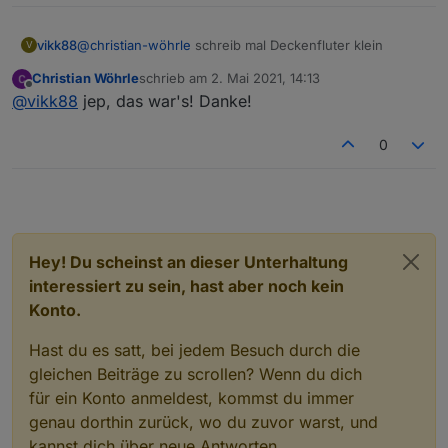
vikk88
@
christian-wöhrle
schreib mal Deckenfluter klein
V
Christian Wöhrle
schrieb am
2. Mai 2021, 14:13
zuletzt editiert von
Offline
@
vikk88
jep, das war's! Danke!
0
Hey! Du scheinst an dieser Unterhaltung
interessiert zu sein, hast aber noch kein
Konto.
Hast du es satt, bei jedem Besuch durch die
gleichen Beiträge zu scrollen? Wenn du dich
für ein Konto anmeldest, kommst du immer
genau dorthin zurück, wo du zuvor warst, und
kannst dich über neue Antworten