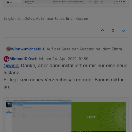
ähnliches auf der obersten Ebene wie ioT.0 oder
hm-rega.0.
Adapter löschen und neu installieren resultiert im
Es gibt nicht Gutes. Außer man tut es. Erich Kästner
gleichen Zustand.
Kann mir jemand helfen?
0
Winni
@
michaeld-0
Auf der Seite der Adapter, bei dem Eintrag
der Fritzdect, rechts probiere einmal auf das Plus
MichaelD 0
schrieb am
24. Apr. 2021, 10:59
M
klicken.
zuletzt editiert von
Offline
@
winni
Danke, aber dann installiert er mir nur eine neue
Instanz.
Er legt kein neues Verzeichnis/Tree oder Baumstruktur
an.