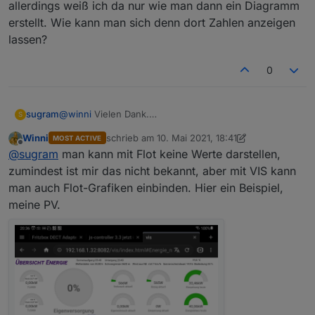
allerdings weiß ich da nur wie man dann ein Diagramm
erstellt. Wie kann man sich denn dort Zahlen anzeigen
lassen?
0
sugram
@
winni
Vielen Dank.
S
Das mit Flot habe ich bereits wo anders umgesetzt,
Winni
schrieb am
10. Mai 2021, 18:41
MOST ACTIVE
allerdings weiß ich da nur wie man dann ein Diagramm
zuletzt editiert von Winni
5. Okt. 2021, 20:42
Offline
@
sugram
man kann mit Flot keine Werte darstellen,
erstellt. Wie kann man sich denn dort Zahlen anzeigen
lassen?
zumindest ist mir das nicht bekannt, aber mit VIS kann
man auch Flot-Grafiken einbinden. Hier ein Beispiel,
meine PV.