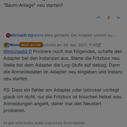
"Baum-Anlage" neu starten?
Heimnetzfreigabe Häkchen gesetzt?
0
MichaelD 0
@
winni
Alles gemacht. Der Adapter scheint zu
M
fehlerfrei zu laufen. Einstellungen in der Fritzbox
Winni
schrieb am
24. Apr. 2021, 11:42
MOST ACTIVE
gemacht. Ich habe den Eindruck, dass es eher am
zuletzt editiert von Winni
Offline
@
michaeld-0
Probiere noch mal folgendes, schalte den
iobroker liegt, da es keinen "Baum" gibt.... Kann
man den Prozess zur "Baum-Anlage" neu starten?
Adapter bei den Instanzen aus. Starte die Fritzbox neu.
Stelle bei dem Adapter die Log-Stufe auf debug. Dann
die Anmeldedaten im Adapter neu eingeben und Instanz
neu starten.
PS: Dass ein Fehler am Adapter oder iobroker vorliegt
glaub ich nicht, nur die Fritzbox ist bisschen heikel was
Anmeldungen angeht, daher mal den Neustart
probieren.
Es gibt nicht Gutes. Außer man tut es. Erich Kästner