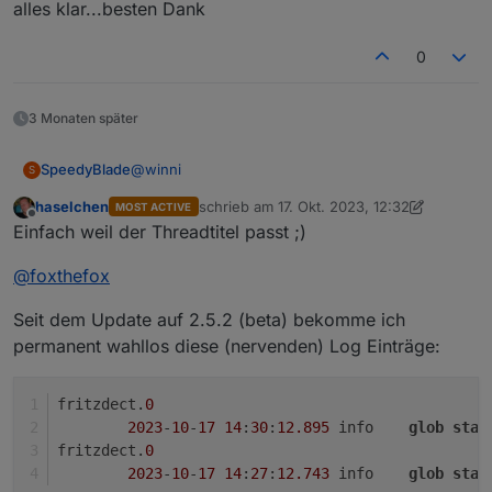
alles klar...besten Dank
0
3 Monaten später
@
winni
SpeedyBlade
S
haselchen
schrieb am
17. Okt. 2023, 12:32
MOST ACTIVE
alles klar...besten Dank
zuletzt editiert von haselchen
Offline
Einfach weil der Threadtitel passt ;)
@
foxthefox
Seit dem Update auf 2.5.2 (beta) bekomme ich
permanent wahllos diese (nervenden) Log Einträge:
fritzdect.
0
2023
-
10
-
17
14
:
30
:
12.895
	info	
glob
stat
fritzdect.
0
2023
-
10
-
17
14
:
27
:
12.743
	info	
glob
stat