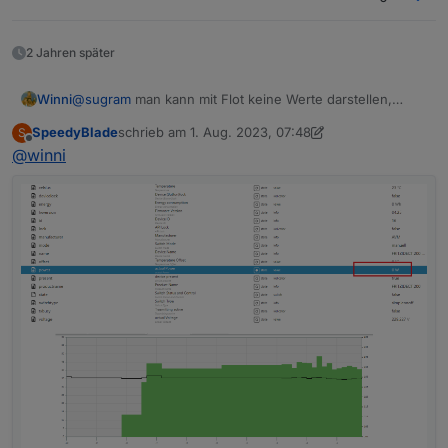
2 Jahren später
Winni
@
sugram
man kann mit Flot keine Werte darstellen,
zumindest ist mir das nicht bekannt, aber mit VIS kann
SpeedyBlade
schrieb am
1. Aug. 2023, 07:48
S
man auch Flot-Grafiken einbinden. Hier ein Beispiel,
zuletzt editiert von SpeedyBlade
8. Jan. 2023, 10:09
Offline
@
winni
meine PV.