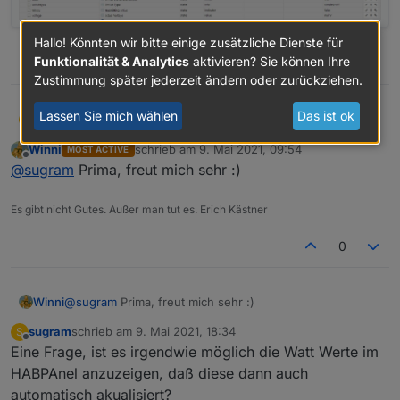
Hallo! Könnten wir bitte einige zusätzliche Dienste für
Funktionalität & Analytics
aktivieren? Sie können Ihre
0
Zustimmung später jederzeit ändern oder zurückziehen.
Lassen Sie mich wählen
Das ist ok
Hallo
sugram
S
Winni
schrieb am
9. Mai 2021, 09:54
MOST ACTIVE
Ich habe ein ähnliches Problem.
zuletzt editiert von
Offline
@
sugram
Prima, freut mich sehr :)
Wollte mir den Stromverbrauch auswerten lassen, aber
aktuell geht da noch nicht's.
Adapter installiert und Konfiguriert.
Der DECT Adapter wurde erfolgreich mit der FB
Unter "Meine Geräte" findet er den DECT Adapter:
Es gibt nicht Gutes. Außer man tut es. Erich Kästner
Verbunden, dort werden auch Werte angezeigt.
0
Allerdings unter Objekte wird bei mir nur ein Reiter
Winni
@
sugram
Prima, freut mich sehr :)
angezeigt, keine sonstigen Werte die man auslesen
könnte.
Nachdem ich das von Winni gemacht habe, also
sugram
schrieb am
9. Mai 2021, 18:34
S
Adapter deaktiviert und FB neu gestartet.
zuletzt editiert von
Offline
Eine Frage, ist es irgendwie möglich die Watt Werte im
Zugangsdaten erneut eingegeben, abgespeichert und
HABPAnel anzuzeigen, daß diese dann auch
den Adapter neu gestartet, sind nun auch alle Werte
vorhanden
automatisch akualisiert?