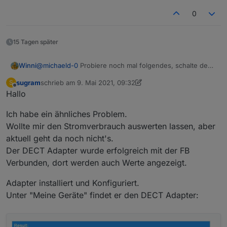
0
15 Tagen später
@
michaeld-0
Probiere noch mal folgendes, schalte den
Winni
Adapter bei den Instanzen aus. Starte die Fritzbox neu.
sugram
schrieb am
9. Mai 2021, 09:32
S
Stelle bei dem Adapter die Log-Stufe auf debug. Dann
PS: Dass ein Fehler am Adapter oder iobroker vorliegt
zuletzt editiert von sugram
5. Sept. 2021, 11:41
Offline
Hallo
die Anmeldedaten im Adapter neu eingeben und Instanz
glaub ich nicht, nur die Fritzbox ist bisschen heikel was
neu starten.
Anmeldungen angeht, daher mal den Neustart
Ich habe ein ähnliches Problem.
probieren.
Wollte mir den Stromverbrauch auswerten lassen, aber
aktuell geht da noch nicht's.
Der DECT Adapter wurde erfolgreich mit der FB
Verbunden, dort werden auch Werte angezeigt.
Adapter installiert und Konfiguriert.
Unter "Meine Geräte" findet er den DECT Adapter: