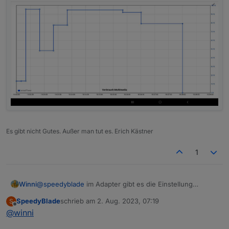
Es gibt nicht Gutes. Außer man tut es. Erich Kästner
1
Winni
@
speedyblade
im Adapter gibt es die Einstellung
Fritzbox Polling Interval (sek.). Ich hab das aktuelle auf
SpeedyBlade
schrieb am
2. Aug. 2023, 07:19
S
10 sec. eingestellt, damit passt das für mich.
zuletzt editiert von
Offline
@
winni