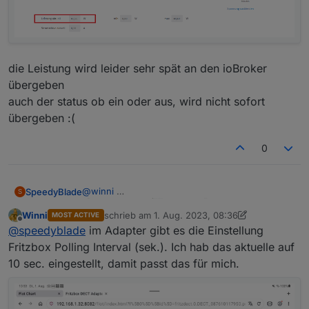
die Leistung wird leider sehr spät an den ioBroker
übergeben
auch der status ob ein oder aus, wird nicht sofort
übergeben :(
0
@
winni
SpeedyBlade
S
Winni
schrieb am
1. Aug. 2023, 08:36
MOST ACTIVE
die Leistung wird leider sehr spät an den
zuletzt editiert von Winni
8. Jan. 2023, 10:53
Offline
@
speedyblade
im Adapter gibt es die Einstellung
ioBroker übergeben
auch der status ob ein oder aus, wird nicht sofort
Fritzbox Polling Interval (sek.). Ich hab das aktuelle auf
übergeben :(
10 sec. eingestellt, damit passt das für mich.