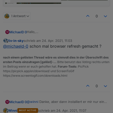
1 Antwort
0
Hallo,
MichaelD 0
M
ich bin völlig unerfahren mit iobroker und ggf. ist
liv-in-sky
schrieb am
24. Apr. 2021, 11:03
die Frage nicht wirklich schlau.
Vielen Dank
zuletzt editiert von
Offline
@
michaeld-0
schon mal browser refresh gemacht ?
Ich habe den Fritzbox DECT Adapter installiert. Im
Michael
Log ist kein Fehler (User, Passwort alles OK).
Jedoch legt der Adapter unter "Objekte" in der
nach einem gelösten Thread wäre es sinnvoll dies in der Überschrift des
Tree-Ansicht keinen Eintrag an. Also dort gibt es
ersten Posts einzutragen [gelöst]-...
Bitte benutzt das Voting rechts unten
keinen Tree/Verzeichnis "Fritz DECT" oder
im Beitrag wenn er euch geholfen hat.
Forum-Tools:
PicPick
ähnliches auf der obersten Ebene wie ioT.0 oder
https://picpick.app/en/download/ und ScreenToGif
hm-rega.0.
https://www.screentogif.com/downloads.html
Adapter löschen und neu installieren resultiert im
gleichen Zustand.
0
Kann mir jemand helfen?
@
winni
Danke, aber dann installiert er mir nur eine
MichaelD 0
M
neue Instanz.
Winni
schrieb am
24. Apr. 2021, 11:07
MOST ACTIVE
Er legt kein neues Verzeichnis/Tree oder
zuletzt editiert von