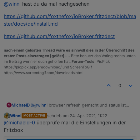
Offline
@
winni
hast du da mal nachgesehen
https://github.com/foxthefox/ioBroker.fritzdect/blob/ma
ster/docs/de/install.md
https://github.com/foxthefox/ioBroker.fritzdect
nach einem gelösten Thread wäre es sinnvoll dies in der Überschrift des
ersten Posts einzutragen [gelöst]-...
Bitte benutzt das Voting rechts unten
im Beitrag wenn er euch geholfen hat.
Forum-Tools:
PicPick
https://picpick.app/en/download/ und ScreenToGif
https://www.screentogif.com/downloads.html
0
MichaelD 0
@
winni
browser refresh gemacht und status ist
M
"grün"
Winni
schrieb am
24. Apr. 2021, 11:22
MOST ACTIVE
zuletzt editiert von
Offline
@
michaeld-0
überprüfe mal die Einstellungen in der
Fritzbox