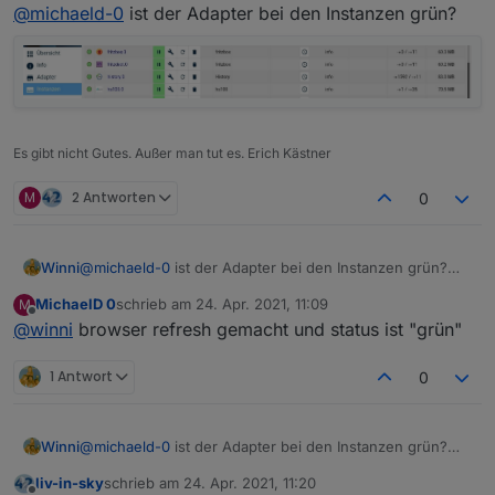
Offline
@
michaeld-0
ist der Adapter bei den Instanzen grün?
Baumstruktur an.
Es gibt nicht Gutes. Außer man tut es. Erich Kästner
M
2 Antworten
0
Winni
@
michaeld-0
ist der Adapter bei den Instanzen grün?
MichaelD 0
schrieb am
24. Apr. 2021, 11:09
M
zuletzt editiert von
Offline
@
winni
browser refresh gemacht und status ist "grün"
1 Antwort
0
Winni
@
michaeld-0
ist der Adapter bei den Instanzen grün?
liv-in-sky
schrieb am
24. Apr. 2021, 11:20
zuletzt editiert von