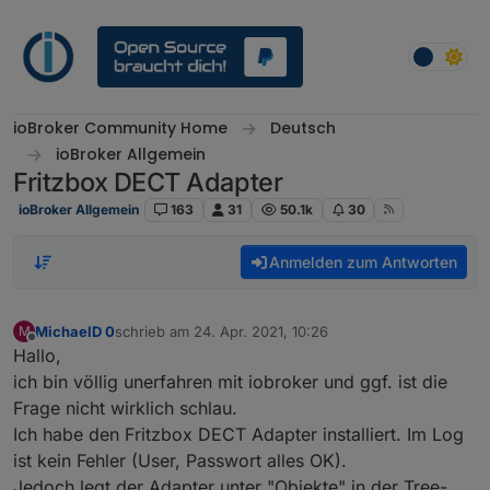
Weiter zum Inhalt
ioBroker Community Home
Deutsch
ioBroker Allgemein
Fritzbox DECT Adapter
ioBroker Allgemein
163
31
50.1k
30
Anmelden zum Antworten
MichaelD 0
schrieb am
24. Apr. 2021, 10:26
M
zuletzt editiert von
Offline
Hallo,
ich bin völlig unerfahren mit iobroker und ggf. ist die
Frage nicht wirklich schlau.
Ich habe den Fritzbox DECT Adapter installiert. Im Log
ist kein Fehler (User, Passwort alles OK).
Jedoch legt der Adapter unter "Objekte" in der Tree-