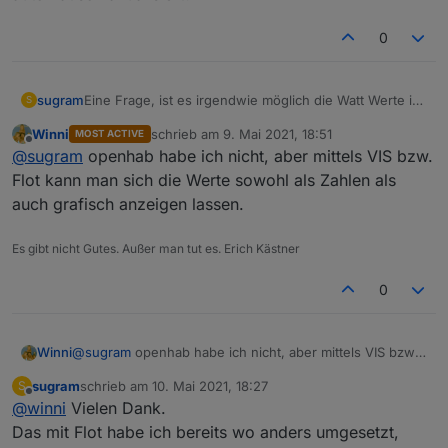
0
sugram
Eine Frage, ist es irgendwie möglich die Watt Werte im
S
HABPAnel anzuzeigen, daß diese dann auch
Winni
schrieb am
9. Mai 2021, 18:51
MOST ACTIVE
automatisch akualisiert?
zuletzt editiert von
Offline
@
sugram
openhab habe ich nicht, aber mittels VIS bzw.
Flot kann man sich die Werte sowohl als Zahlen als
auch grafisch anzeigen lassen.
Es gibt nicht Gutes. Außer man tut es. Erich Kästner
0
Winni
@
sugram
openhab habe ich nicht, aber mittels VIS bzw.
Flot kann man sich die Werte sowohl als Zahlen als auch
sugram
schrieb am
10. Mai 2021, 18:27
S
grafisch anzeigen lassen.
zuletzt editiert von
Offline
@
winni
Vielen Dank.
Das mit Flot habe ich bereits wo anders umgesetzt,