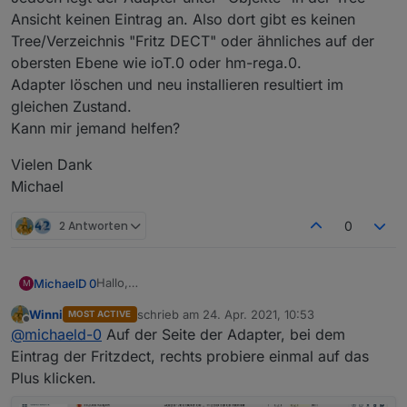
Ansicht keinen Eintrag an. Also dort gibt es keinen
Tree/Verzeichnis "Fritz DECT" oder ähnliches auf der
obersten Ebene wie ioT.0 oder hm-rega.0.
Adapter löschen und neu installieren resultiert im
gleichen Zustand.
Kann mir jemand helfen?
Vielen Dank
Michael
2 Antworten
0
Hallo,
MichaelD 0
M
ich bin völlig unerfahren mit iobroker und ggf. ist
Winni
schrieb am
24. Apr. 2021, 10:53
MOST ACTIVE
die Frage nicht wirklich schlau.
Vielen Dank
zuletzt editiert von
Offline
@
michaeld-0
Auf der Seite der Adapter, bei dem
Ich habe den Fritzbox DECT Adapter installiert. Im
Michael
Log ist kein Fehler (User, Passwort alles OK).
Eintrag der Fritzdect, rechts probiere einmal auf das
Jedoch legt der Adapter unter "Objekte" in der
Plus klicken.
Tree-Ansicht keinen Eintrag an. Also dort gibt es
keinen Tree/Verzeichnis "Fritz DECT" oder