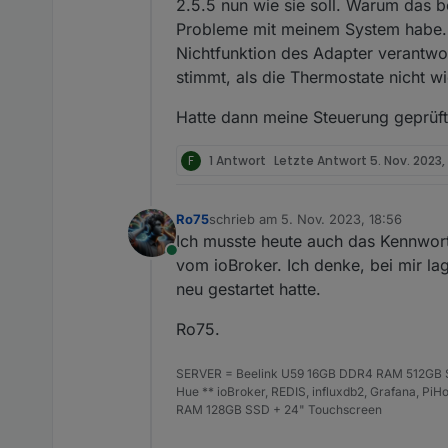
2.5.5 nun wie sie soll. Warum das b
Probleme mit meinem System habe. O
Nichtfunktion des Adapter verantwort
stimmt, als die Thermostate nicht w
Hatte dann meine Steuerung geprüft 
F
1 Antwort
Letzte Antwort
5. Nov. 2023,
Ro75
schrieb am
5. Nov. 2023, 18:56
zuletzt editiert von
Ich musste heute auch das Kennwort 
Online
vom ioBroker. Ich denke, bei mir lag
neu gestartet hatte.
Ro75.
SERVER = Beelink U59 16GB DDR4 RAM 512GB SS
Hue ** ioBroker, REDIS, influxdb2, Grafana, P
RAM 128GB SSD + 24" Touchscreen