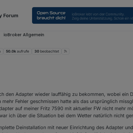
y Forum
ioBroker Allgemein
n
50.0k
aufrufe
30
beobachtet
hwer verbessern, das dürfte was mit dem admin Adapter zu tun haben
uch den Adapter wieder lauffähig zu bekommen, wobei ein
ch mehr Fehler geschmissen hatte als das ursprünglich missg
dapter auf meiner Fritz 7590 mit aktueller FW nicht mehr m
ar ich über die Situation bei dem Wetter natürlich nicht ger
omplette Deinstallation mit neuer Einrichtung des Adapter und