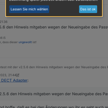
Lassen Sie mich wählen
Das ist ok
t anderen Versionen kommen, denn an der Stelle ist nichts geändert.
21:36
al in den debug modus versetzen
 Ausgaben, die nach Betätigen der Buttons kommen, schicken.
.5.6 den Hinweis mitgeben wegen der Neueingabe des Pass
6 i5
n, dass dieser
ungewollt
ist!
h für Meldungen kamen, scheint als wird ein Wert geschickt, den der 
was finden.
test mit der v2.5.6 den Hinweis mitgeben wegen der Neueingabe des 
2023, 21:44
 foxthefox
11. Mai 2023, 22:50
x DECT Adapter
:
v2.5.6 den Hinweis mitgeben wegen der Neueingabe des Pa
und hoffe, daß es bei den Änderungen wo ihr es seht auch