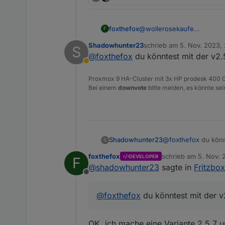
@
wollerosekaufe
foxthefox
F
die Meldung müsste auch mi
Shadowhunter23
schrieb am
5. Nov. 2023, 
S
Du könntest den Adapter m
Dann könntest du noch die
zuletzt editiert von
@
foxthefox
du könntest mit der v2
Abwesend
Proxmox 9 HA-Cluster mit 3x HP prodesk 400 G
Bei einem
downvote
bitte melden, es könnte sei
und schauen was vorher noc
oder der null ist.
Dann kann ich eventuell et
Shadowhunter23
@
foxthefox
du könn
S
foxthefox
schrieb am
5. Nov. 
DEVELOPER
F
zuletzt editiert von
@
shadowhunter23
sagte in
Fritzbo
Offline
@
foxthefox
du könntest mit der 
OK, ich mache eine Variante 2.5.7 