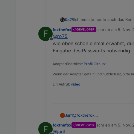
Ich musste heute auch das Kenn
Ro75
ioBroker. Ich denke, bei mir lag
foxthefox
schrieb am
5. Nov. 
DEVELOPER
F
hatte.
Ro75.
zuletzt editiert von
@
ro75
Offline
wie oben schon einmal erwähnt, durc
Eingabe des Passworts notwendig
Adapterüberblick:
Profil Github
;
Wenn der Adapter gefällt und nützlich ist, bitte
Ein Aufruf:
video
@
foxthefox
Jan1
J
Das war auch nur mein erster V
foxthefox
schrieb am
5. Nov. 
DEVELOPER
F
endlich funktioniert hatte, noch
Bei mir half letztendlich nur ein
zuletzt editiert von
@
jan1
Ebenfalls, war ein Login über de
wie sie soll. Warum das bei dem 