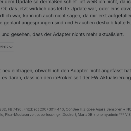
ei dem Update so dermaßen schief lief weiß ich nicht, da ic
b das jetzt wirklich das letzte Update war, oder eins davo
lich war, kann ich auch nicht sagen, da mir erst aufgefallen
ie geplant angesprungen sind und Frauchen deshalb kalte Fü
und gesehen, dass der Adapter nichts mehr aktualisiert.
 21:02
neu eintragen, obwohl ich den Adapter nicht angefasst hatt
 es daran, dass ich den ioBroker seit der FW Aktualisierung
D, FB 7490, FritzDect 200+301+440, ConBee II, Zigbee Aqara Sensoren + NO
iHole, Plex-Mediaserver, paperless-ngx (Docker), MariaDB + phpmyadmin *** VI