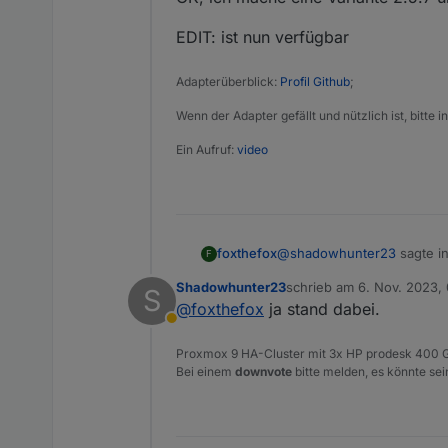
EDIT: ist nun verfügbar
Adapterüberblick:
Profil Github
;
Wenn der Adapter gefällt und nützlich ist, bitte
Ein Aufruf:
video
@
shadowhunter23
sagte i
foxthefox
F
Shadowhunter23
schrieb am
6. Nov. 2023,
S
zuletzt editiert von
@
foxthefox
ja stand dabei.
@
foxthefox
du könntest 
Abwesend
Proxmox 9 HA-Cluster mit 3x HP prodesk 400 G
OK, ich mache eine Varian
Bei einem
downvote
bitte melden, es könnte sei
EDIT: ist nun verfügbar