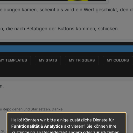
ce nicht akualisiert hat, fragst mich nicht... der adapter war ja auf 2.5.6
ldungen kamen, scheint als wird ein Wert geschickt, den d
n, die nach Betätigen der Buttons kommen, schicken.
n.
 ins Repo gehen und Star setzen. Danke
Hallo! Könnten wir bitte einige zusätzliche Dienste für
Funktionalität & Analytics
aktivieren? Sie können Ihre
. 2023, 21:36
Zustimmung später jederzeit ändern oder zurückziehen.