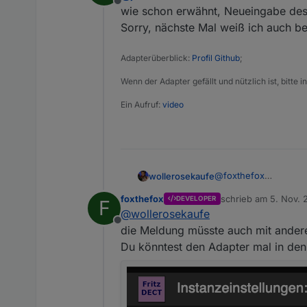
Offline
über den Adapter steuere, war ic
habe. Ob das jetzt wirklich das 
Hatte dann meine Steuerung gepr
wie schon erwähnt, Neueingabe des
kann ich auch nicht sagen, da mir
Sorry, nächste Mal weiß ich auch b
angesprungen sind und Frauchen 
Adapterüberblick:
Profil Github
;
Wenn der Adapter gefällt und nützlich ist, bitte
Ein Aufruf:
video
@
foxthefox
wollerosekaufe
mit cron ist das pollin
foxthefox
schrieb am
5. Nov. 
DEVELOPER
F
bei jedem abruf/lauf
zuletzt editiert von
@
wollerosekaufe
Offline
diese meldungen komm
die Meldung müsste auch mit andere
gehe:
Du könntest den Adapter mal in de
strict mode: miss
@
Jan1
ich hatte ja noch kei
2.5.5 frisch via npm 