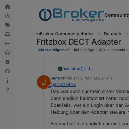
Weiter zum Inhalt
Communit
ioBroker Community Home
Deutsch
Fritzbox DECT Adapter
ioBroker Allgemein
163
beiträge
31
kommentatore
foxthefox
@
jan1
F
das kann ich glaube ich sc
Jan1
schrieb am
5. Nov. 2023, 17:41
J
zuletzt editiert von
@
foxthefox
Offline
Das war auch nur mein erster Vers
dann endlich funktioniert hatte, no
Ebenfalls, war ein Login über den A
Heizung über den Adapter steuere, w
Bei mir half letztendlich nur eine k