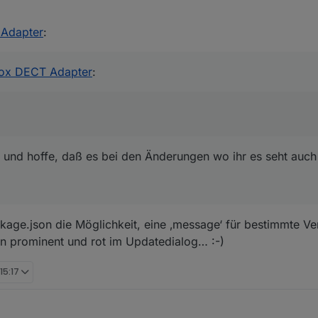
 Adapter
:
box DECT Adapter
:
7 und hoffe, daß es bei den Änderungen wo ihr es seht au
ckage.json die Möglichkeit, eine ‚message‘ für bestimmte Ve
nn prominent und rot im Updatedialog… :-)
15:17