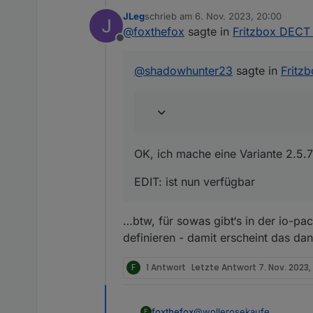
JLeg
schrieb am
6. Nov. 2023, 20:00
zuletzt editiert von
@
foxthefox
sagte in
Fritzbox DECT
Offline
@
shadowhunter23
sagte in
Fritz
OK, ich mache eine Variante 2.5.
EDIT: ist nun verfügbar
…btw, für sowas gibt‘s in der io-pa
definieren - damit erscheint das da
F
1 Antwort
Letzte Antwort
7. Nov. 2023, 
@
wollerosekaufe
foxthefox
F