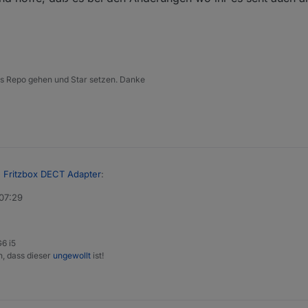
 ins Repo gehen und Star setzen. Danke
n
Fritzbox DECT Adapter
:
 07:29
mit der v2.5.6 den Hinweis mitgeben wegen der Neueingabe des Pass
6 i5
te 2.5.7 und hoffe, daß es bei den Änderungen wo ihr es seht auch ank
n, dass dieser
ungewollt
ist!