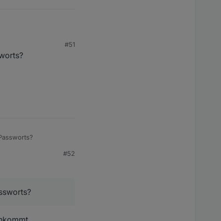
#51
worts?
Adapter nicht kennt
Passworts?
#52
ssworts?
 ankommt