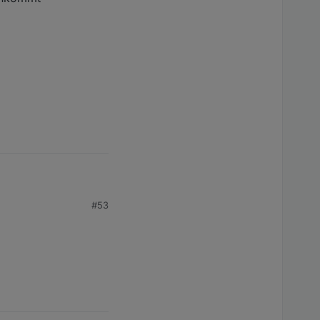
#53
worts?
ommt