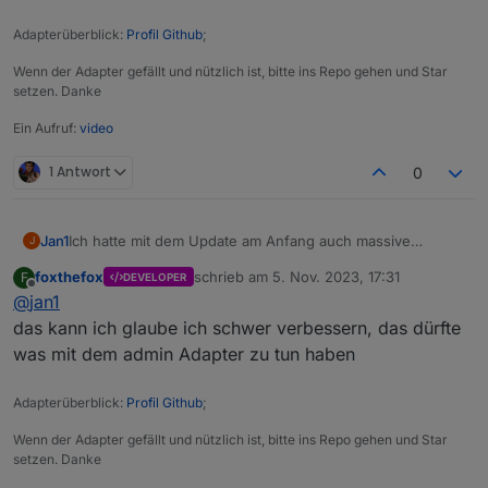
Adapterüberblick:
Profil Github
;
Wenn der Adapter gefällt und nützlich ist, bitte ins Repo gehen und Star
setzen. Danke
Ein Aufruf:
video
1 Antwort
0
Jan1
Ich hatte mit dem Update am Anfang auch massive
J
Probleme und dann das kuriose, dass ich nicht mehr über
foxthefox
schrieb am
5. Nov. 2023, 17:31
F
DEVELOPER
den Admi downgraden konnte. Ich hatte den Adapter
zuletzt editiert von
Offline
@
jan1
komplett deinstalliert und dann die aktuelle 2.5.5 noch mal
installiert, was nun auch ohne weitere Fehler läuft. Hier
das kann ich glaube ich schwer verbessern, das dürfte
beißt sich wohl etwas beim Update, was zu sehr
was mit dem admin Adapter zu tun haben
merkwürdigen Fehlern führen kann.
Adapterüberblick:
Profil Github
;
Wenn der Adapter gefällt und nützlich ist, bitte ins Repo gehen und Star
setzen. Danke