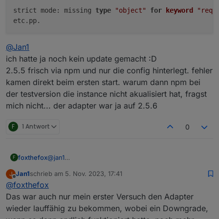
den umweg via github sollte man auch wieder
strict mode: missing 
type
"object"
for
keyword
"requ
den umweg github braucht man nicht zurücksetzen,
rückgängig machen, oder?
da ändert sich nichts mehr. die version 2.5.6 ist
warum wurde die "testversion" via npm zwar
durch.
angezeigt u. geupdated, aber die instance
was das mit der Anzeige auf sich hat, weiß ich selbst
nicht?)
@
Jan1
nicht.
ich hatte ja noch kein update gemacht :D
2.5.5 frisch via npm und nur die config hinterlegt. fehler
kamen direkt beim ersten start. warum dann npm bei
der testversion die instance nicht akualisiert hat, fragst
mich nicht... der adapter war ja auf 2.5.6
F
1 Antwort
0
foxthefox
@
jan1
F
das kann ich glaube ich schwer verbessern, das
Jan1
schrieb am
5. Nov. 2023, 17:41
J
dürfte was mit dem admin Adapter zu tun haben
zuletzt editiert von
Offline
@
foxthefox
Das war auch nur mein erster Versuch den Adapter
wieder lauffähig zu bekommen, wobei ein Downgrade,