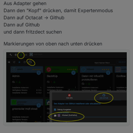
npm u ~, version ist auf der neuen 2.5.6,
iob update/upgrade bewirkt nichts weiter,
Aus Adapter gehen
adapter ebenso.
docker neustart auch nicht.
Dann den "Kopf" drücken, damit Expertenmodus
aber die instanz bleibt auf 2.5.5
muss man die adapter immer neu erstellen...?
(sorry, neu bei iobroker)
Dann auf Octacat -> Github
Dann auf Github
und dann fritzdect suchen
Markierungen von oben nach unten drücken