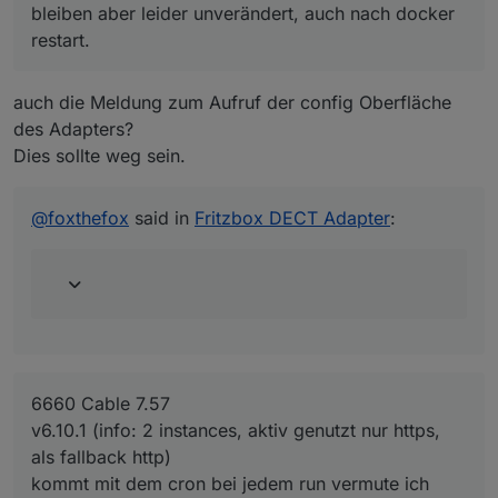
6660 Cable 7.57
Wie oftund wann kommt "fritzdect.0 warn
bleiben aber leider unverändert, auch nach docker
v6.10.1 (info: 2 instances, aktiv genutzt nur
[Polling] <== TypeError: Cannot read
restart.
https, als fallback http)
(zwei fragen zum verständnis wenn ich darf:
properties of null (reading 'val') "?
kommt mit dem cron bei jedem run vermute ich
den umweg via github sollte man auch wieder
mal, default (u. bei mir) also alle 60 sek
rückgängig machen, oder?
auch die Meldung zum Aufruf der config Oberfläche
warum wurde die "testversion" via npm zwar
des Adapters?
angezeigt u. geupdated, aber die instance
nicht?)
Dies sollte weg sein.
@
foxthefox
said in
Fritzbox DECT Adapter
:
6660 Cable 7.57
v6.10.1 (info: 2 instances, aktiv genutzt nur https,
als fallback http)
kommt mit dem cron bei jedem run vermute ich