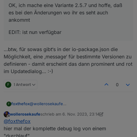
OK, ich mache eine Variante 2.5.7 und hoffe, daß
es bei den Änderungen wo ihr es seht auch
ankommt
EDIT: ist nun verfügbar
…btw, für sowas gibt‘s in der io-package.json die
Möglichkeit, eine ‚message‘ für bestimmte Versionen zu
definieren - damit erscheint das dann prominent und rot
im Updatedialog… :-)
F
1 Antwort
0
@
wollerosekaufe
foxthefox
F
die Meldung müsste auch mit anderen Versionen
wollerosekaufe
schrieb am
6. Nov. 2023, 23:14
kommen, denn an der Stelle ist nichts geändert.
Dann könntest du noch die Ausgaben, die nach
zuletzt editiert von wollerosekaufe
11. Juli 2023, 0
Offline
@
foxthefox
Du könntest den Adapter mal in den debug modus
Betätigen der Buttons kommen, schicken.
versetzen
hier mal der komplette debug log von einem
"durchlauf"