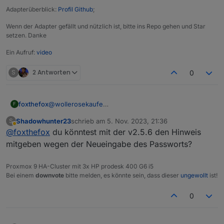
Adapterüberblick:
Profil Github
;
Wenn der Adapter gefällt und nützlich ist, bitte ins Repo gehen und Star
setzen. Danke
Ein Aufruf:
video
S
2 Antworten
0
@
wollerosekaufe
foxthefox
F
die Meldung müsste auch mit anderen Versionen
Shadowhunter23
schrieb am
5. Nov. 2023, 21:36
S
kommen, denn an der Stelle ist nichts geändert.
Dann könntest du noch die Ausgaben, die nach
zuletzt editiert von
Abwesend
@
foxthefox
du könntest mit der v2.5.6 den Hinweis
Du könntest den Adapter mal in den debug modus
Betätigen der Buttons kommen, schicken.
versetzen
mitgeben wegen der Neueingabe des Passworts?
Dann kann ich eventuell etwas finden.
Proxmox 9 HA-Cluster mit 3x HP prodesk 400 G6 i5
und schauen was vorher noch für Meldungen
Bei einem
downvote
bitte melden, es könnte sein, dass dieser
ungewollt
ist!
kamen, scheint als wird ein Wert geschickt, den der
Adapter nicht kennt oder der null ist.
0