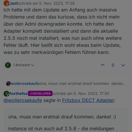
Jan1
schrieb am
5. Nov. 2023, 17:29
J
zuletzt editiert von
Offline
Ich hatte mit dem Update am Anfang auch massive
Probleme und dann das kuriose, dass ich nicht mehr
über den Admi downgraden konnte. Ich hatte den
Adapter komplett deinstalliert und dann die aktuelle
2.5.5 noch mal installiert, was nun auch ohne weitere
Fehler läuft. Hier beißt sich wohl etwas beim Update,
was zu sehr merkwürdigen Fehlern führen kann.
F
1 Antwort
0
oha, muss man erstmal drauf kommen. danke!
wollerosekaufe
:)
foxthefox
schrieb am
5. Nov. 2023, 17:30
F
DEVELOPER
instance ist nun auch auf 2.5.6 - die
zuletzt editiert von
Offline
@
wollerosekaufe
sagte in
Fritzbox DECT Adapter
:
meldungen bleiben aber leider unverändert,
auch nach docker restart.
@
foxthefox
said in
Fritzbox DECT Adapter
:
oha, muss man erstmal drauf kommen. danke! :)
Welche FB?
instance ist nun auch auf 2.5.6 - die meldungen
Welche admin Version?