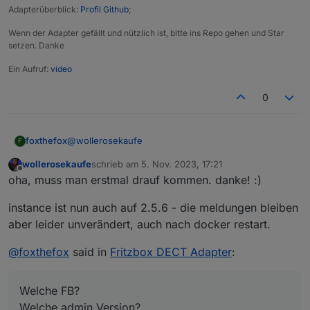
Adapterüberblick:
Profil Github
;
Wenn der Adapter gefällt und nützlich ist, bitte ins Repo gehen und Star
setzen. Danke
Ein Aufruf:
video
0
@
wollerosekaufe
foxthefox
F
wollerosekaufe
schrieb am
5. Nov. 2023, 17:21
Zu dem "fritzdect has an invalid jsonConfig" gibt es
zuletzt editiert von
Offline
oha, muss man erstmal drauf kommen. danke! :)
schon ein Issue auf github, da schon berichtet. Ist
mir nicht ganz klar woher das kommt.
Die anderen Dinge kann ich mir erstmal nicht
instance ist nun auch auf 2.5.6 - die meldungen bleiben
erklären.
Welche FB?
aber leider unverändert, auch nach docker restart.
Welche admin Version?
Wie oftund wann kommt "fritzdect.0 warn [Polling]
@
foxthefox
said in
Fritzbox DECT Adapter
:
<== TypeError: Cannot read properties of null
(reading 'val') "?
Welche FB?
Welche admin Version?