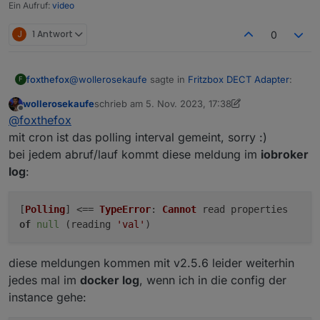
Ein Aufruf:
video
J
1 Antwort
0
@
wollerosekaufe
sagte in
Fritzbox DECT Adapter
:
foxthefox
F
wollerosekaufe
schrieb am
5. Nov. 2023, 17:38
zuletzt editiert von wollerosekaufe
11. Mai 2023, 1
Offline
oha, muss man erstmal drauf kommen. danke!
@
foxthefox
:)
mit cron ist das polling interval gemeint, sorry :)
auch die Meldung zum Aufruf der config Oberfläche
bei jedem abruf/lauf kommt diese meldung im
iobroker
des Adapters?
instance ist nun auch auf 2.5.6 - die
log
:
Dies sollte weg sein.
meldungen bleiben aber leider unverändert,
@
foxthefox
said in
Fritzbox DECT Adapter
:
auch nach docker restart.
[
Polling
] <==
TypeError
:
Cannot
read properties
6660 Cable 7.57
Welche FB?
of
null
(reading
'val'
)
v6.10.1 (info: 2 instances, aktiv genutzt nur
Welche admin Version?
was heißt eigentlich cron job?
https, als fallback http)
Wie oftund wann kommt "fritzdect.0 warn
kommt mit dem cron bei jedem run vermute ich
[Polling] <== TypeError: Cannot read
diese meldungen kommen mit v2.5.6 leider weiterhin
ggf. ist es ähnlich zu dem Problem
mal, default (u. bei mir) also alle 60 sek
properties of null (reading 'val') "?
jedes mal im
docker log
, wenn ich in die config der
https://github.com/foxthefox/ioBroker.fritzdect/issue
instance gehe:
s/377
(zwei fragen zum verständnis wenn ich darf: