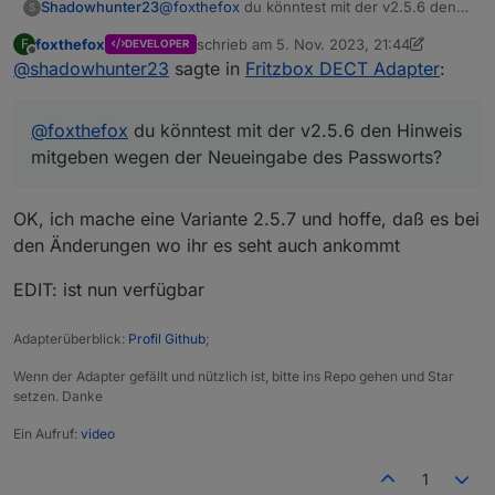
Shadowhunter23
@
foxthefox
du könntest mit der v2.5.6 den
S
Hinweis mitgeben wegen der Neueingabe
foxthefox
schrieb am
5. Nov. 2023, 21:44
F
DEVELOPER
des Passworts?
zuletzt editiert von foxthefox
11. Mai 2023,
Offline
@
shadowhunter23
sagte in
Fritzbox DECT Adapter
:
@
foxthefox
du könntest mit der v2.5.6 den Hinweis
mitgeben wegen der Neueingabe des Passworts?
OK, ich mache eine Variante 2.5.7 und hoffe, daß es bei
den Änderungen wo ihr es seht auch ankommt
EDIT: ist nun verfügbar
Adapterüberblick:
Profil Github
;
Wenn der Adapter gefällt und nützlich ist, bitte ins Repo gehen und Star
setzen. Danke
Ein Aufruf:
video
1