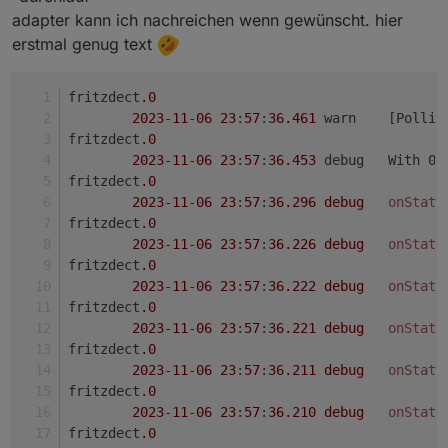
Dann kann ich eventuell etwas finden.
adapter kann ich nachreichen wenn gewünscht. hier
und schauen was vorher noch für Meldungen
kamen, scheint als wird ein Wert geschickt, den der
erstmal genug text
Adapter nicht kennt oder der null ist.
fritzdect
.0
2023
-
11
-
06
23
:
57
:
36.461
	warn	[P
fritzdect
.0
2023
-
11
-
06
23
:
57
:
36.453
	debug	W
fritzdect
.0
2023
-
11
-
06
23
:
57
:
36.296
debug
onState
fritzdect
.0
2023
-
11
-
06
23
:
57
:
36.226
debug
onState
fritzdect
.0
2023
-
11
-
06
23
:
57
:
36.222
debug
onState
fritzdect
.0
2023
-
11
-
06
23
:
57
:
36.221
debug
onState
fritzdect
.0
2023
-
11
-
06
23
:
57
:
36.211
debug
onState
fritzdect
.0
2023
-
11
-
06
23
:
57
:
36.210
debug
onState
fritzdect
.0