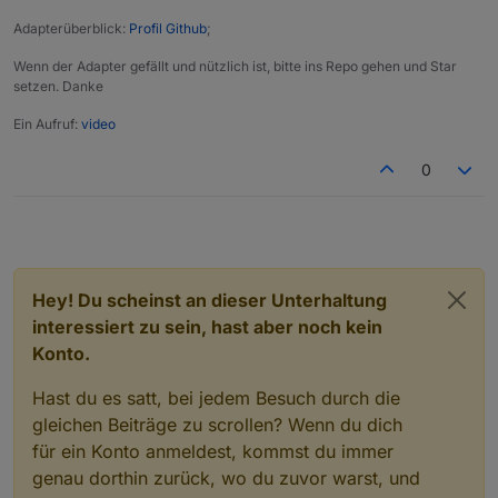
fritzdect
.0
Adapterüberblick:
Profil Github
;
2023
-
11
-
06
23
:
57
:
36.022
debug
onState
fritzdect
.0
Wenn der Adapter gefällt und nützlich ist, bitte ins Repo gehen und Star
2023
-
11
-
06
23
:
57
:
36.015
debug
onState
setzen. Danke
fritzdect
.0
Ein Aufruf:
video
2023
-
11
-
06
23
:
57
:
36.014
debug
onState
fritzdect
.0
0
2023
-
11
-
06
23
:
57
:
36.013
debug
onState
fritzdect
.0
2023
-
11
-
06
23
:
57
:
36.011
debug
onState
fritzdect
.0
2023
-
11
-
06
23
:
57
:
36.004
debug
onState
fritzdect
.0
Hey! Du scheinst an dieser Unterhaltung
2023
-
11
-
06
23
:
57
:
36.003
debug
onState
interessiert zu sein, hast aber noch kein
fritzdect
.0
Konto.
2023
-
11
-
06
23
:
57
:
35.996
debug
onState
fritzdect
.0
Hast du es satt, bei jedem Besuch durch die
2023
-
11
-
06
23
:
57
:
35.988
debug
onState
gleichen Beiträge zu scrollen? Wenn du dich
fritzdect
.0
für ein Konto anmeldest, kommst du immer
2023
-
11
-
06
23
:
57
:
35.987
debug
onState
genau dorthin zurück, wo du zuvor warst, und
fritzdect
.0