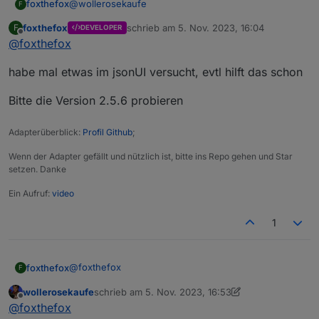
@
wollerosekaufe
foxthefox
F
foxthefox
schrieb am
5. Nov. 2023, 16:04
F
DEVELOPER
Zu dem "fritzdect has an invalid jsonConfig" gibt es
zuletzt editiert von
Offline
@
foxthefox
schon ein Issue auf github, da schon berichtet. Ist
mir nicht ganz klar woher das kommt.
Die anderen Dinge kann ich mir erstmal nicht
habe mal etwas im jsonUI versucht, evtl hilft das schon
erklären.
Welche FB?
Bitte die Version 2.5.6 probieren
Welche admin Version?
Wie oftund wann kommt "fritzdect.0 warn [Polling]
<== TypeError: Cannot read properties of null
Adapterüberblick:
Profil Github
;
(reading 'val') "?
Wenn der Adapter gefällt und nützlich ist, bitte ins Repo gehen und Star
setzen. Danke
Ein Aufruf:
video
1
@
foxthefox
foxthefox
F
wollerosekaufe
schrieb am
5. Nov. 2023, 16:53
habe mal etwas im jsonUI versucht, evtl hilft das
zuletzt editiert von wollerosekaufe
11. Mai 2023, 17
Offline
@
foxthefox
schon