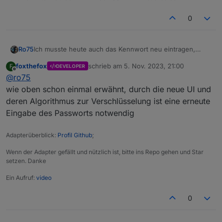
0
Ich musste heute auch das Kennwort neu eintragen,
Ro75
obwohl ich den Adapter nicht angefasst hatte. Nur ein
foxthefox
schrieb am
5. Nov. 2023, 21:00
F
DEVELOPER
Neustart vom ioBroker. Ich denke, bei mir lag es daran,
Ro75.
zuletzt editiert von
Offline
@
ro75
dass ich den ioBroker seit der FW Aktualisierung der
Fritzbox nicht neu gestartet hatte.
wie oben schon einmal erwähnt, durch die neue UI und
deren Algorithmus zur Verschlüsselung ist eine erneute
Eingabe des Passworts notwendig
Adapterüberblick:
Profil Github
;
Wenn der Adapter gefällt und nützlich ist, bitte ins Repo gehen und Star
setzen. Danke
Ein Aufruf:
video
0