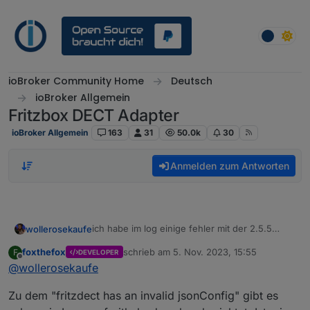
Weiter zum Inhalt
ioBroker Community Home
Deutsch
ioBroker Allgemein
Fritzbox DECT Adapter
ioBroker Allgemein
163
31
50.0k
30
Anmelden zum Antworten
ich habe im log einige fehler mit der 2.5.5
wollerosekaufe
iobroker ist frisch aufgesetzt (buanet/docker),
foxthefox
schrieb am
5. Nov. 2023, 15:55
F
DEVELOPER
an der FB hängen "nur" ein paar Comet DECT
iobroker log
zuletzt editiert von
Offline
@
wollerosekaufe
u. Fritz 200
hat jemand eine idee? (
@
foxthefox
)
Zu dem "fritzdect has an invalid jsonConfig" gibt es
(alle 60 sek, cron)