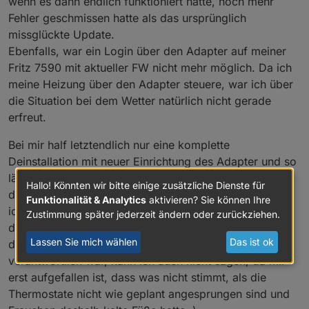
wenn es dann endlich funktioniert hatte, noch mehr
Fehler geschmissen hatte als das ursprünglich
missglückte Update.
Ebenfalls, war ein Login über den Adapter auf meiner
Fritz 7590 mit aktueller FW nicht mehr möglich. Da ich
meine Heizung über den Adapter steuere, war ich über
die Situation bei dem Wetter natürlich nicht gerade
erfreut.
Bei mir half letztendlich nur eine komplette
Deinstallation mit neuer Einrichtung des Adapter und so
läuft die Version 2.5.5 nun wie sie soll. Warum das bei
Hallo! Könnten wir bitte einige zusätzliche Dienste für
dem Update so dermaßen schief lief weiß ich nicht, da
Funktionalität & Analytics
aktivieren? Sie können Ihre
ich sonst null Probleme mit meinem System habe. Ob
Zustimmung später jederzeit ändern oder zurückziehen.
das jetzt wirklich das letzte Update war, oder eins
Lassen Sie mich wählen
Das ist ok
davor schon für eine Nichtfunktion des Adapter
verantwortlich war, kann ich auch nicht sagen, da mir
erst aufgefallen ist, dass was nicht stimmt, als die
Thermostate nicht wie geplant angesprungen sind und