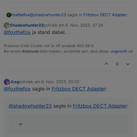
@
shadowhunter23
sagte in
Fritzbox DECT Adapter
:
foxthefox
F
Shadowhunter23
schrieb am
6. Nov. 2023, 07:29
S
zuletzt editiert von
Abwesend
@
foxthefox
ja stand dabei.
@
foxthefox
du könntest mit der v2.5.6 den
Hinweis mitgeben wegen der Neueingabe des
OK, ich mache eine Variante 2.5.7 und hoffe, daß es
Passworts?
Proxmox 9 HA-Cluster mit 3x HP prodesk 400 G6 i5
bei den Änderungen wo ihr es seht auch ankommt
Bei einem
downvote
bitte melden, es könnte sein, dass dieser
ungewollt
ist!
EDIT: ist nun verfügbar
0
JLeg
schrieb am
6. Nov. 2023, 20:00
zuletzt editiert von
Offline
@
foxthefox
sagte in
Fritzbox DECT Adapter
:
@
shadowhunter23
sagte in
Fritzbox DECT Adapter
: