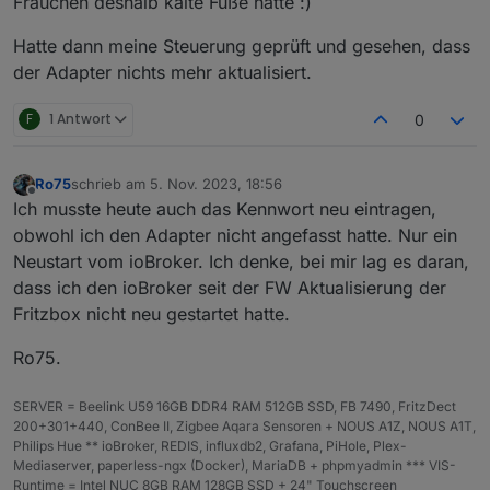
Frauchen deshalb kalte Füße hatte :)
Hatte dann meine Steuerung geprüft und gesehen, dass
der Adapter nichts mehr aktualisiert.
F
1 Antwort
0
Ro75
schrieb am
5. Nov. 2023, 18:56
zuletzt editiert von
Offline
Ich musste heute auch das Kennwort neu eintragen,
obwohl ich den Adapter nicht angefasst hatte. Nur ein
Neustart vom ioBroker. Ich denke, bei mir lag es daran,
dass ich den ioBroker seit der FW Aktualisierung der
Fritzbox nicht neu gestartet hatte.
Ro75.
SERVER = Beelink U59 16GB DDR4 RAM 512GB SSD, FB 7490, FritzDect
200+301+440, ConBee II, Zigbee Aqara Sensoren + NOUS A1Z, NOUS A1T,
Philips Hue ** ioBroker, REDIS, influxdb2, Grafana, PiHole, Plex-
Mediaserver, paperless-ngx (Docker), MariaDB + phpmyadmin *** VIS-
Runtime = Intel NUC 8GB RAM 128GB SSD + 24" Touchscreen