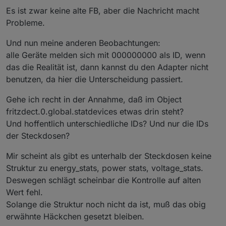
Es ist zwar keine alte FB, aber die Nachricht macht
2023
-
11
-
06
23
:
57
:
36.111
debug
onState
fritzdect
.0
Probleme.
2023
-
11
-
06
23
:
57
:
36.110
debug
onState
fritzdect
.0
Und nun meine anderen Beobachtungen:
2023
-
11
-
06
23
:
57
:
36.086
	debug	upd
alle Geräte melden sich mit 000000000 als ID, wenn
fritzdect
.0
das die Realität ist, dann kannst du den Adapter nicht
2023
-
11
-
06
23
:
57
:
36.085
	debug	up
benutzen, da hier die Unterscheidung passiert.
fritzdect
.0
2023
-
11
-
06
23
:
57
:
36.083
	debug	glob
Gehe ich recht in der Annahme, daß im Object
fritzdect
.0
fritzdect.0.global.statdevices etwas drin steht?
2023
-
11
-
06
23
:
57
:
36.082
debug
onState
Und hoffentlich unterschiedliche IDs? Und nur die IDs
fritzdect
.0
der Steckdosen?
2023
-
11
-
06
23
:
57
:
36.076
debug
onState
fritzdect
.0
Mir scheint als gibt es unterhalb der Steckdosen keine
2023
-
11
-
06
23
:
57
:
36.051
debug
onState
Struktur zu energy_stats, power stats, voltage_stats.
fritzdect
.0
Deswegen schlägt scheinbar die Kontrolle auf alten
2023
-
11
-
06
23
:
57
:
36.050
debug
onState
fritzdect
.0
Wert fehl.
2023
-
11
-
06
23
:
57
:
36.049
debug
onState
Solange die Struktur noch nicht da ist, muß das obig
fritzdect
.0
erwähnte Häckchen gesetzt bleiben.
2023
-
11
-
06
23
:
57
:
36.028
debug
onState