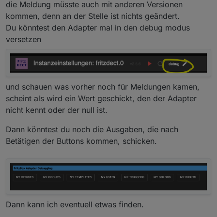
diese meldungen kommen mit v2.5.6 leider
iobroker log
:
die Meldung müsste auch mit anderen Versionen
weiterhin jedes mal im
docker log
, wenn ich in
kommen, denn an der Stelle ist nichts geändert.
die config der instance gehe:
strict mode: missing type "object" for 
Du könntest den Adapter mal in den debug modus
@
Jan1
versetzen
ich hatte ja noch kein update gemacht :D
2.5.5 frisch via npm und nur die config
hinterlegt. fehler kamen direkt beim ersten
start. warum dann npm bei der testversion die
instance nicht akualisiert hat, fragst mich
und schauen was vorher noch für Meldungen kamen,
nicht... der adapter war ja auf 2.5.6
scheint als wird ein Wert geschickt, den der Adapter
nicht kennt oder der null ist.
Dann könntest du noch die Ausgaben, die nach
Betätigen der Buttons kommen, schicken.
Dann kann ich eventuell etwas finden.