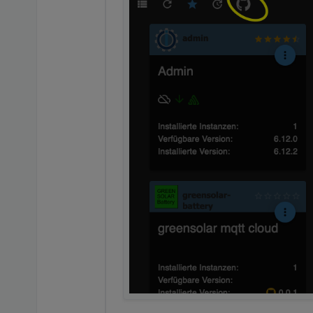
iobroker  | 
2023
-
11
-
05
T14:
07
:
21.
iobroker  | 
2023
-
11
-
05
T14:
07
:
21.
iobroker  | 
2023
-
11
-
05
T14:
07
:
21.
iobroker  | 
2023
-
11
-
05
T14:
07
:
21.
iobroker  | 
2023
-
11
-
05
T14:
07
:
21.
iobroker  | 
2023
-
11
-
05
T14:
07
:
21.
iobroker  | 
2023
-
11
-
05
T14:
07
:
21.
iobroker  | 
2023
-
11
-
05
T14:
07
:
21.
iobroker  | 
2023
-
11
-
05
T14:
07
:
21.
iobroker  | 
2023
-
11
-
05
T14:
07
:
21.
iobroker  | 
2023
-
11
-
05
T14:
07
:
21.
iobroker  | 
2023
-
11
-
05
T14:
07
:
21.
iobroker  | 
2023
-
11
-
05
T14:
07
:
21.
iobroker  | 
2023
-
11
-
05
T14:
07
:
21.
iobroker  | 
2023
-
11
-
05
T14:
07
:
21.
iobroker  | 
2023
-
11
-
05
T14:
07
:
21.
iobroker  | 
2023
-
11
-
05
T14:
07
:
21.
iobroker  | 
2023
-
11
-
05
T14:
07
:
21.
iobroker  | 
2023
-
11
-
05
T14:
07
:
21.
iobroker  | 
2023
-
11
-
05
T14:
07
:
21.
iobroker  | 
2023
-
11
-
05
T14:
07
:
21.
iobroker  | 
2023
-
11
-
05
T14:
07
:
21.