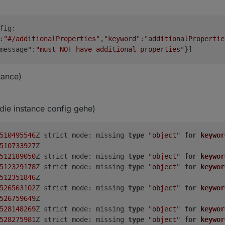
fig:
:
"#/additionalProperties"
,
"keyword"
:
"additionalPropertie
message":
"must NOT have additional properties"
}]
tance)
die instance config gehe)
510495546
Z strict mode: missing 
type
"object"
for
keywor
510733927
Z

512189050
Z strict mode: missing 
type
"object"
for
keywor
512329178
Z strict mode: missing 
type
"object"
for
keywor
512351846
Z

526563102
Z strict mode: missing 
type
"object"
for
keywor
526759649
Z

528148269
Z strict mode: missing 
type
"object"
for
keywor
528275981
Z strict mode: missing 
type
"object"
for
keywor