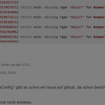
528301732
Z

553407071
Z strict mode: missing 
type
"object"
for
keywor
553549408
Z

554871611
Z strict mode: missing 
type
"object"
for
keywor
555010031
Z

556060642
Z strict mode: missing 
type
"object"
for
keywor
556195896
Z

568826526
Z strict mode: missing 
type
"object"
for
keywor
568974989
Z

569914514
Z strict mode: missing 
type
"object"
for
keywor
570048893
Z strict mode: missing 
type
"object"
for
keywor
570601407
Z

576077179
Z strict mode: missing 
type
"object"
for
keywor
 fehler mit der 2.5.5
576219850
Z

ufgesetzt (buanet/docker), an der FB hängen "nur" ein paar Comet DECT 
577583428
Z strict mode: missing 
type
"object"
for
keywor
2023, 15:55
? (
@
foxthefox
)
577749474
Z strict mode: missing 
type
"object"
for
keywor
577776975
Z

585074754
Z strict mode: missing 
type
"object"
for
keywor
Config" gibt es schon ein Issue auf github, da schon bericht
585216007
Z

586238785
Z strict mode: missing 
type
"object"
for
keywor
586377330
Z strict mode: missing 
type
"object"
for
keywor
mal nicht erklären.