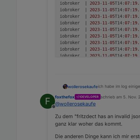
iobroker  | 
2023
-
11
-
05
T14:
07
:
19.
iobroker  | 
2023
-
11
-
05
T14:
07
:
19.
iobroker  | 
2023
-
11
-
05
T14:
07
:
19.
iobroker  | 
2023
-
11
-
05
T14:
07
:
19.
iobroker  | 
2023
-
11
-
05
T14:
07
:
19.
iobroker  | 
2023
-
11
-
05
T14:
07
:
19.
iobroker  | 
2023
-
11
-
05
T14:
07
:
19.
iobroker  | 
2023
-
11
-
05
T14:
07
:
19.
iobroker  | 
2023
-
11
-
05
T14:
07
:
19.
iobroker  | 
2023
-
11
-
05
T14:
07
:
19.
iobroker  | 
2023
-
11
-
05
T14:
07
:
19.
iobroker  | 
2023
-
11
-
05
T14:
07
:
19.
iobroker  | 
2023
-
11
-
05
T14:
07
:
19.
ich habe im log einige
wollerosekaufe
iobroker  | 
2023
-
11
-
05
T14:
07
:
19.
iobroker ist frisch a
iobroker  | 
2023
-
11
-
05
T14:
07
:
19.
foxthefox
schrieb am
5. Nov. 
DEVELOPER
F
hat jemand eine idee
iobroker log
zuletzt editiert von
iobroker  | 
2023
-
11
-
05
T14:
07
:
19.
@
wollerosekaufe
iobroker  | 
2023
-
11
-
05
T14:
07
:
19.
Offline
iobroker  | 
2023
-
11
-
05
T14:
07
:
19.
Zu dem "fritzdect has an invalid json
iobroker  | 
2023
(alle 60 sek, cron)
-
11
-
05
T14:
07
:
19.
ganz klar woher das kommt.
iobroker  | 
2023
-
11
-
05
T14:
07
:
19.
iobroker  | 
2023
-
11
-
05
T14:
07
:
19.
Die anderen Dinge kann ich mir erst