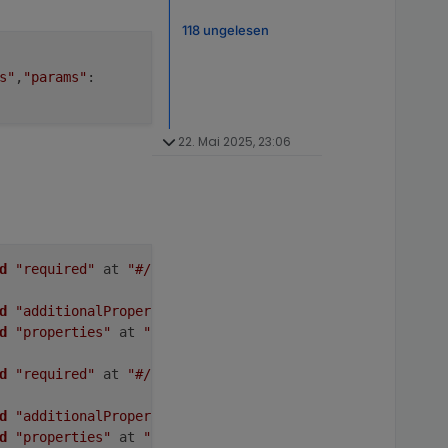
118 ungelesen
s"
,
"params"
:
22. Mai 2025, 23:06
d
"required"
 at 
"#/definitions/sendToProps"
 (strictTypes)
d
"additionalProperties"
 at 
"#/definitions/sendToProps"
 
d
"properties"
 at 
"#/definitions/sendToProps"
 (strictTyp
d
"required"
 at 
"#/definitions/passwordProps"
 (strictTyp
d
"additionalProperties"
 at 
"#/definitions/passwordProps
d
"properties"
 at 
"#/definitions/passwordProps"
 (strictT