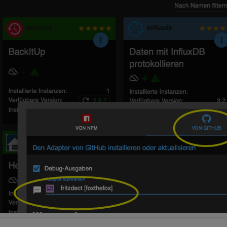
009684239
Z strict mode: missing 
type
"object"
for
keywor
009708198
Z

015776444
Z strict mode: missing 
type
"object"
for
keywor
015916531
Z

016856764
Z strict mode: missing 
type
"object"
for
keywor
016995893
Z strict mode: missing 
type
"object"
for
keywor
017021394
Z

028114066
Z strict mode: missing 
type
"object"
for
keywor
028292946
Z

029966241
Z strict mode: missing 
type
"object"
for
keywor
030190289
Z strict mode: missing 
type
"object"
for
keywor
030244540
Z

030922058
Z strict mode: missing 
type
"object"
for
keywor
031324402
Z

032814776
Z strict mode: missing 
type
"object"
for
keywor
032946196
Z

131524380
Z strict mode: missing 
type
"object"
for
keywor
131669718
Z

133202925
Z strict mode: missing 
type
"object"
for
keywor
133333971
Z strict mode: missing 
type
"object"
for
keywor
133356471
Z

158346266
Z strict mode: missing 
type
"object"
for
keywor