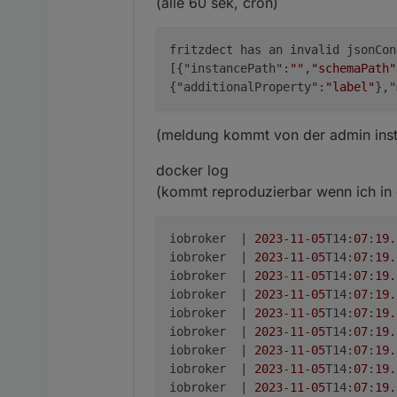
(alle 60 sek, cron)
fritzdect has an invalid jsonCon
[{"instancePath":
""
,
"schemaPath"
{"additionalProperty":
"label"
},"
(meldung kommt von der admin ins
docker log
(kommt reproduzierbar wenn ich in 
iobroker  | 
2023
-
11
-
05
T14:
07
:
19.
iobroker  | 
2023
-
11
-
05
T14:
07
:
19.
iobroker  | 
2023
-
11
-
05
T14:
07
:
19.
iobroker  | 
2023
-
11
-
05
T14:
07
:
19.
iobroker  | 
2023
-
11
-
05
T14:
07
:
19.
iobroker  | 
2023
-
11
-
05
T14:
07
:
19.
iobroker  | 
2023
-
11
-
05
T14:
07
:
19.
iobroker  | 
2023
-
11
-
05
T14:
07
:
19.
iobroker  | 
2023
-
11
-
05
T14:
07
:
19.