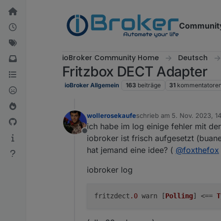
Weiter zum Inhalt
Communit
ioBroker Community Home
Deutsch
Fritzbox DECT Adapter
ioBroker Allgemein
163
beiträge
31
kommentatore
wollerosekaufe
schrieb am
5. Nov. 2023, 14
zuletzt editiert von woller
ich habe im log einige fehler mit de
Offline
iobroker ist frisch aufgesetzt (bua
hat jemand eine idee? (
@
foxthefox
iobroker log
fritzdect
.0
warn [
Polling
] <==
T