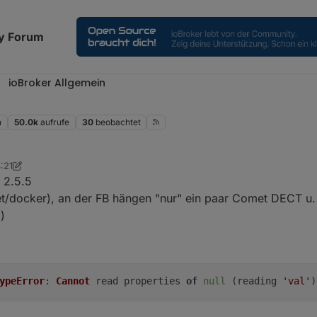
y Forum
ioBroker Allgemein
n
50.0k
aufrufe
30
beobachtet
:21
osekaufe
11. Mai 2023, 15:28
r 2.5.5
net/docker), an der FB hängen "nur" ein paar Comet DECT u.
)
ypeError
:
Cannot
read properties
of
null
(reading
'val'
)