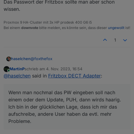
Das Passwort der Fritzbox sollte man aber schon
fritzdect.0

wissen.
Proxmox 9 HA-Cluster mit 3x HP prodesk 400 G6 i5
Bei einem
downvote
bitte melden, es könnte sein, dass dieser
ungewollt
ist!
1
@
foxthefox
haselchen
MartinP
schrieb am
4. Nov. 2023, 16:54
Kam nach dem Update auf 2.5.5
zuletzt editiert von
Online
@
haselchen
said in
Fritzbox DECT Adapter
:
fritzdect.0

	2023-11-04 17:39:04.598	error	login no
Wenn man nochmal das PW eingeben soll nach
Edit:
fritzdect.0

einem oder dem Update, PUH, dann wirds haarig.
	2023-11-04 17:39:04.598	error	API err
Wenn man nochmal das PW eingeben soll nach
fritzdect.0

Ich bin in der glücklichen Lage, dass ich mir das
einem oder dem Update, PUH, dann wirds haarig.
	2023-11-04 17:39:04.598	error	no respo
aufschreibe, andere User haben da evtl. mehr
Ich bin in der glücklichen Lage, dass ich mir das
fritzdect.0

Probleme.
aufschreibe, andere User haben da evtl. mehr
	2023-11-04 17:39:04.597	error	API fu
Probleme.
fritzdect.0

	2023-11-04 17:39:04.597	error	API msg