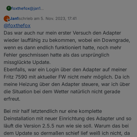
foxthefox
@
jan1
F
das kann ich glaube ich schwer verbessern, das
Jan1
schrieb am
5. Nov. 2023, 17:41
J
dürfte was mit dem admin Adapter zu tun haben
zuletzt editiert von
Offline
@
foxthefox
Das war auch nur mein erster Versuch den Adapter
wieder lauffähig zu bekommen, wobei ein Downgrade,
wenn es dann endlich funktioniert hatte, noch mehr
Fehler geschmissen hatte als das ursprünglich
missglückte Update.
Ebenfalls, war ein Login über den Adapter auf meiner
Fritz 7590 mit aktueller FW nicht mehr möglich. Da ich
meine Heizung über den Adapter steuere, war ich über
die Situation bei dem Wetter natürlich nicht gerade
erfreut.
Bei mir half letztendlich nur eine komplette
Deinstallation mit neuer Einrichtung des Adapter und so
läuft die Version 2.5.5 nun wie sie soll. Warum das bei
dem Update so dermaßen schief lief weiß ich nicht, da