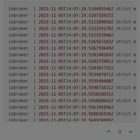
iobroker  | 
2023
-
11
-
05
T14:
07
:
19.510495546
Z strict mo
iobroker  | 
2023
-
11
-
05
T14:
07
:
19.510733927
Z

iobroker  | 
2023
-
11
-
05
T14:
07
:
19.512189050
Z strict mo
iobroker  | 
2023
-
11
-
05
T14:
07
:
19.512329178
Z strict mo
iobroker  | 
2023
-
11
-
05
T14:
07
:
19.512351846
Z

iobroker  | 
2023
-
11
-
05
T14:
07
:
19.526563102
Z strict mo
iobroker  | 
2023
-
11
-
05
T14:
07
:
19.526759649
Z

iobroker  | 
2023
-
11
-
05
T14:
07
:
19.528148269
Z strict mo
iobroker  | 
2023
-
11
-
05
T14:
07
:
19.528275981
Z strict mo
iobroker  | 
2023
-
11
-
05
T14:
07
:
19.528301732
Z

iobroker  | 
2023
-
11
-
05
T14:
07
:
19.553407071
Z strict mo
iobroker  | 
2023
-
11
-
05
T14:
07
:
19.553549408
Z

iobroker  | 
2023
-
11
-
05
T14:
07
:
19.554871611
Z strict mo
iobroker  | 
2023
-
11
-
05
T14:
07
:
19.555010031
Z

iobroker  | 
2023
-
11
-
05
T14:
07
:
19.556060642
Z strict mo
iobroker  | 
2023
-
11
-
05
T14:
07
:
19.556195896
Z

iobroker  | 
2023
-
11
-
05
T14:
07
:
19.568826526
Z strict mo
iobroker  | 
2023
-
11
-
05
T14:
07
:
19.568974989
Z

iobroker  | 
2023
-
11
-
05
T14:
07
:
19.569914514
Z strict mo
0
iobroker  | 
2023
-
11
-
05
T14:
07
:
19.570048893
Z strict mo