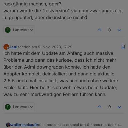
rückgängig machen, oder?
warum wurde die "testversion" via npm zwar angezeigt
u. geupdated, aber die instance nicht?)
F
1 Antwort
0
Jan1
schrieb am
5. Nov. 2023, 17:29
J
zuletzt editiert von
Offline
Ich hatte mit dem Update am Anfang auch massive
Probleme und dann das kuriose, dass ich nicht mehr
über den Admi downgraden konnte. Ich hatte den
Adapter komplett deinstalliert und dann die aktuelle
2.5.5 noch mal installiert, was nun auch ohne weitere
Fehler läuft. Hier beißt sich wohl etwas beim Update,
was zu sehr merkwürdigen Fehlern führen kann.
F
1 Antwort
0
oha, muss man erstmal drauf kommen. danke!
wollerosekaufe