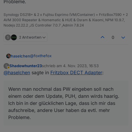
Probleme.
Synology DS218+ & 2 x Fujitsu Esprimo (VM/Container) + FritzBox7590 + 2
AVM 3000 Repeater & Homematic & HUE & Osram & Xiaomi, NPM 10.9.7,
Nodejs 22.22.2 ,JS Controller 7.0.7 ,Admin 7.8.24
S
2 Antworten
0
@
foxthefox
haselchen
Shadowhunter23
schrieb am
4. Nov. 2023, 16:53
S
Kam nach dem Update auf 2.5.5
zuletzt editiert von
Abwesend
@
haselchen
sagte in
Fritzbox DECT Adapter
:
fritzdect.0

	2023-11-04 17:39:04.598	error	login no
Wenn man nochmal das PW eingeben soll nach
Edit:
fritzdect.0

einem oder dem Update, PUH, dann wirds haarig.
	2023-11-04 17:39:04.598	error	API err
Wenn man nochmal das PW eingeben soll nach
fritzdect.0

Ich bin in der glücklichen Lage, dass ich mir das
einem oder dem Update, PUH, dann wirds haarig.
	2023-11-04 17:39:04.598	error	no respo
aufschreibe, andere User haben da evtl. mehr
Ich bin in der glücklichen Lage, dass ich mir das
fritzdect.0

Probleme.
aufschreibe, andere User haben da evtl. mehr
	2023-11-04 17:39:04.597	error	API fu
Probleme.
fritzdect.0

	2023-11-04 17:39:04.597	error	API msg