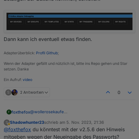
Dann kann ich eventuell etwas finden.
Adapterüberblick:
Profil Github
;
Wenn der Adapter gefällt und nützlich ist, bitte ins Repo gehen und Star
setzen. Danke
Ein Aufruf:
video
S
2 Antworten
0
@
wollerosekaufe
foxthefox
F
die Meldung müsste auch mit anderen Versionen
Shadowhunter23
schrieb am
5. Nov. 2023, 21:36
S
kommen, denn an der Stelle ist nichts geändert.
Dann könntest du noch die Ausgaben, die nach
zuletzt editiert von
Abwesend
@
foxthefox
du könntest mit der v2.5.6 den Hinweis
Du könntest den Adapter mal in den debug modus
Betätigen der Buttons kommen, schicken.
versetzen
mitgeben wegen der Neueingabe des Passworts?