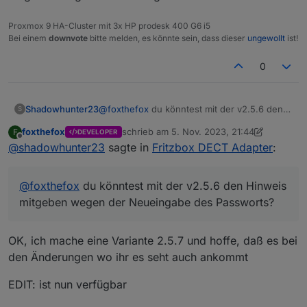
Dann kann ich eventuell etwas finden.
Proxmox 9 HA-Cluster mit 3x HP prodesk 400 G6 i5
und schauen was vorher noch für Meldungen
Bei einem
downvote
bitte melden, es könnte sein, dass dieser
ungewollt
ist!
kamen, scheint als wird ein Wert geschickt, den der
Adapter nicht kennt oder der null ist.
0
Shadowhunter23
@
foxthefox
du könntest mit der v2.5.6 den
S
Hinweis mitgeben wegen der Neueingabe
foxthefox
schrieb am
5. Nov. 2023, 21:44
F
DEVELOPER
des Passworts?
zuletzt editiert von foxthefox
11. Mai 2023,
Offline
@
shadowhunter23
sagte in
Fritzbox DECT Adapter
:
@
foxthefox
du könntest mit der v2.5.6 den Hinweis
mitgeben wegen der Neueingabe des Passworts?
OK, ich mache eine Variante 2.5.7 und hoffe, daß es bei
den Änderungen wo ihr es seht auch ankommt
EDIT: ist nun verfügbar