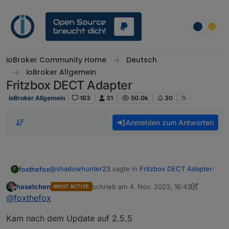
Weiter zum Inhalt
ioBroker Community Home
Deutsch
ioBroker Allgemein
Fritzbox DECT Adapter
ioBroker Allgemein
163
31
50.0k
30
Anmelden zum Antworten
@
shadowhunter23
sagte in
Fritzbox DECT Adapter
:
foxthefox
F
haselchen
schrieb am
4. Nov. 2023, 16:43
MOST ACTIVE
zuletzt editiert von haselchen
11. Apr. 2023
Offline
grün.
@
foxthefox
Kam nach dem Update auf 2.5.5
Hätte ich nochmal erwähnen können, daß beim