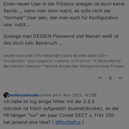
Einen neuen User in der Fritzbox anlegen ist doch keine
fritzdect.0

Sache ... wenn man denn meint, es solle nicht der
"normale" User sein, den man auch für Konfiguration
usw. nutzt...
Solange man DESSEN Password und Namen weiß ist
das doch kein Beinbruch ...
Intel(R) Celeron(R) CPU N3000 @1.04GHz 8G RAM 480G SSD *
Virtualization : unprivileged lxc container on Proxmox * 6 GByte RAM für
den iobroker Container * Remote-Access über Wireguard meiner Fritzbox
0
wollerosekaufe
schrieb am
5. Nov. 2023, 14:21
zuletzt editiert von wollerosekaufe
11. Mai 2023, 1
Offline
ich habe im log einige fehler mit der 2.5.5
iobroker ist frisch aufgesetzt (buanet/docker), an der
FB hängen "nur" ein paar Comet DECT u. Fritz 200
hat jemand eine idee? (
@
foxthefox
)