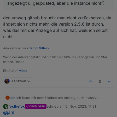
angezeigt u. geupdated, aber die instance nicht?)
den umweg github braucht man nicht zurücksetzen, da
ändert sich nichts mehr. die version 2.5.6 ist durch.
was das mit der Anzeige auf sich hat, weiß ich selbst
nicht.
Adapterüberblick:
Profil Github
;
Wenn der Adapter gefällt und nützlich ist, bitte ins Repo gehen und Star
setzen. Danke
Ein Aufruf:
video
1 Antwort
0
Jan1
Ich hatte mit dem Update am Anfang auch massive
J
Probleme und dann das kuriose, dass ich nicht mehr über
foxthefox
schrieb am
5. Nov. 2023, 17:31
F
DEVELOPER
den Admi downgraden konnte. Ich hatte den Adapter
zuletzt editiert von
Offline
@
jan1
komplett deinstalliert und dann die aktuelle 2.5.5 noch mal