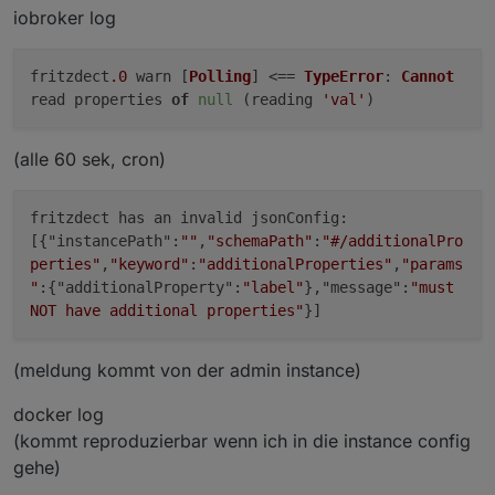
iobroker log
fritzdect
.0
warn [
Polling
] <==
TypeError
:
Cannot
read properties
of
null
(reading
'val'
)
(alle 60 sek, cron)
fritzdect has an invalid jsonConfig:
[{"instancePath":
""
,
"schemaPath"
:
"#/additionalPro
perties"
,
"keyword"
:
"additionalProperties"
,
"params
"
:{"additionalProperty":
"label"
},"message":
"must
NOT have additional properties"
}]
(meldung kommt von der admin instance)
docker log
(kommt reproduzierbar wenn ich in die instance config
gehe)