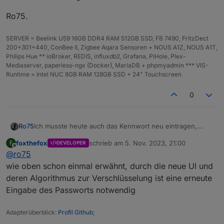
Ro75.
SERVER = Beelink U59 16GB DDR4 RAM 512GB SSD, FB 7490, FritzDect
200+301+440, ConBee II, Zigbee Aqara Sensoren + NOUS A1Z, NOUS A1T,
Philips Hue ** ioBroker, REDIS, influxdb2, Grafana, PiHole, Plex-
Mediaserver, paperless-ngx (Docker), MariaDB + phpmyadmin *** VIS-
Runtime = Intel NUC 8GB RAM 128GB SSD + 24" Touchscreen
0
Ich musste heute auch das Kennwort neu eintragen,
Ro75
obwohl ich den Adapter nicht angefasst hatte. Nur ein
foxthefox
schrieb am
5. Nov. 2023, 21:00
F
DEVELOPER
Neustart vom ioBroker. Ich denke, bei mir lag es daran,
Ro75.
zuletzt editiert von
Offline
@
ro75
dass ich den ioBroker seit der FW Aktualisierung der
Fritzbox nicht neu gestartet hatte.
wie oben schon einmal erwähnt, durch die neue UI und
deren Algorithmus zur Verschlüsselung ist eine erneute
Eingabe des Passworts notwendig
Adapterüberblick:
Profil Github
;