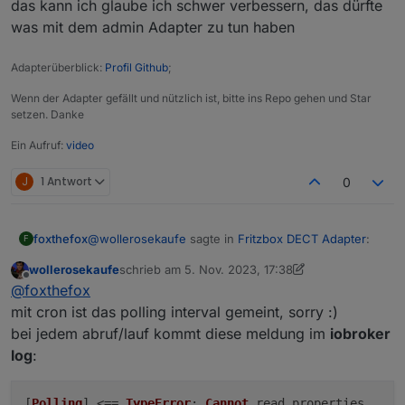
installiert, was nun auch ohne weitere Fehler läuft. Hier
das kann ich glaube ich schwer verbessern, das dürfte
beißt sich wohl etwas beim Update, was zu sehr
was mit dem admin Adapter zu tun haben
merkwürdigen Fehlern führen kann.
Adapterüberblick:
Profil Github
;
Wenn der Adapter gefällt und nützlich ist, bitte ins Repo gehen und Star
setzen. Danke
Ein Aufruf:
video
J
1 Antwort
0
@
wollerosekaufe
sagte in
Fritzbox DECT Adapter
:
foxthefox
F
wollerosekaufe
schrieb am
5. Nov. 2023, 17:38
zuletzt editiert von wollerosekaufe
11. Mai 2023, 1
Offline
oha, muss man erstmal drauf kommen. danke!
@
foxthefox
:)
mit cron ist das polling interval gemeint, sorry :)
auch die Meldung zum Aufruf der config Oberfläche
bei jedem abruf/lauf kommt diese meldung im
iobroker
des Adapters?
instance ist nun auch auf 2.5.6 - die
log
:
Dies sollte weg sein.
meldungen bleiben aber leider unverändert,
@
foxthefox
said in
Fritzbox DECT Adapter
:
auch nach docker restart.
[
Polling
] <==
TypeError
:
Cannot
read properties