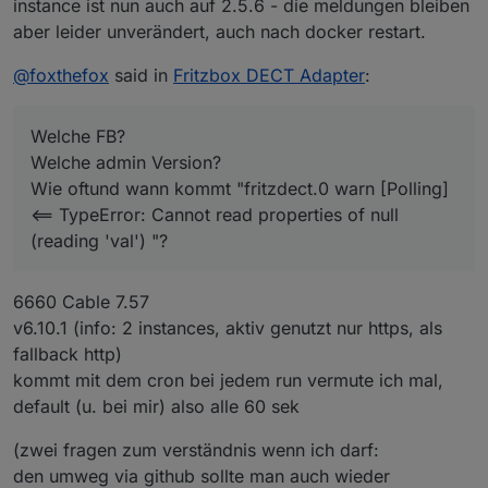
instance ist nun auch auf 2.5.6 - die meldungen bleiben
erklären.
iobroker  | 
2023
-
11
-
05
T14:
07
:
21.461112467
Z strict mo
Welche FB?
aber leider unverändert, auch nach docker restart.
iobroker  | 
2023
-
11
-
05
T14:
07
:
21.461303722
Z strict mo
Welche admin Version?
Wie oftund wann kommt "fritzdect.0 warn [Polling]
@
foxthefox
said in
Fritzbox DECT Adapter
:
<== TypeError: Cannot read properties of null
(reading 'val') "?
Welche FB?
Welche admin Version?
Wie oftund wann kommt "fritzdect.0 warn [Polling]
<== TypeError: Cannot read properties of null
(reading 'val') "?
6660 Cable 7.57
v6.10.1 (info: 2 instances, aktiv genutzt nur https, als
fallback http)
kommt mit dem cron bei jedem run vermute ich mal,
default (u. bei mir) also alle 60 sek
(zwei fragen zum verständnis wenn ich darf:
den umweg via github sollte man auch wieder