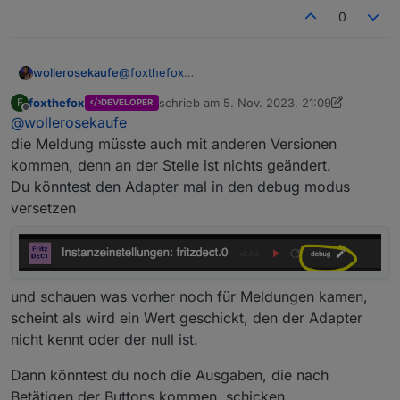
0
@
foxthefox
wollerosekaufe
mit cron ist das polling interval gemeint, sorry
foxthefox
schrieb am
5. Nov. 2023, 21:09
F
DEVELOPER
:)
zuletzt editiert von foxthefox
11. Mai 2023,
Offline
@
wollerosekaufe
bei jedem abruf/lauf kommt diese meldung im
diese meldungen kommen mit v2.5.6 leider
iobroker log
:
die Meldung müsste auch mit anderen Versionen
weiterhin jedes mal im
docker log
, wenn ich in
kommen, denn an der Stelle ist nichts geändert.
die config der instance gehe:
strict mode: missing type "object" for 
Du könntest den Adapter mal in den debug modus
@
Jan1
versetzen
ich hatte ja noch kein update gemacht :D
2.5.5 frisch via npm und nur die config
hinterlegt. fehler kamen direkt beim ersten
start. warum dann npm bei der testversion die
instance nicht akualisiert hat, fragst mich
und schauen was vorher noch für Meldungen kamen,
nicht... der adapter war ja auf 2.5.6
scheint als wird ein Wert geschickt, den der Adapter
nicht kennt oder der null ist.
Dann könntest du noch die Ausgaben, die nach
Betätigen der Buttons kommen, schicken.