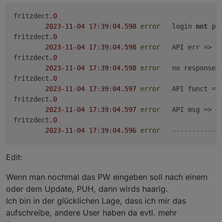
update auf jsonUI der Algorithmus für die
Verschlüsselung anders ist und deswegen braucht
Der Adapter hat keine Überwachung für die
fritzdect
.0
es die Neueingabe des Passworts.
Kommunikation, nur die Verbindung zu Host und
2023
-11
-04
17
:
39
:
04.598
error
	login 
not
 po
Lebenszeichen.
fritzdect
.0
2023
-11
-04
17
:
39
:
04.598
error
	API err => [object Object]

fritzdect
.0
2023
-11
-04
17
:
39
:
04.598
error
	no response 
fritzdect
.0
2023
-11
-04
17
:
39
:
04.597
error
	API funct => login_SID

fritzdect
.0
2023
-11
-04
17
:
39
:
04.597
error
	API msg => 
e
fritzdect
.0
2023
-11
-04
17
:
39
:
04.596
error
------------
Edit:
Wenn man nochmal das PW eingeben soll nach einem
oder dem Update, PUH, dann wirds haarig.
Ich bin in der glücklichen Lage, dass ich mir das
aufschreibe, andere User haben da evtl. mehr