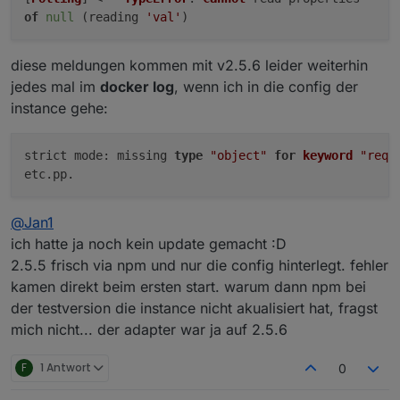
6660 Cable 7.57
Welche FB?
of
null
(reading
'val'
)
v6.10.1 (info: 2 instances, aktiv genutzt nur
Welche admin Version?
was heißt eigentlich cron job?
https, als fallback http)
Wie oftund wann kommt "fritzdect.0 warn
kommt mit dem cron bei jedem run vermute ich
[Polling] <== TypeError: Cannot read
diese meldungen kommen mit v2.5.6 leider weiterhin
ggf. ist es ähnlich zu dem Problem
mal, default (u. bei mir) also alle 60 sek
properties of null (reading 'val') "?
jedes mal im
docker log
, wenn ich in die config der
https://github.com/foxthefox/ioBroker.fritzdect/issue
instance gehe:
s/377
(zwei fragen zum verständnis wenn ich darf:
den umweg via github sollte man auch wieder
strict mode: missing 
type
"object"
for
keyword
"requ
den umweg github braucht man nicht zurücksetzen,
rückgängig machen, oder?
da ändert sich nichts mehr. die version 2.5.6 ist
warum wurde die "testversion" via npm zwar
durch.
angezeigt u. geupdated, aber die instance
was das mit der Anzeige auf sich hat, weiß ich selbst
nicht?)
@
Jan1
nicht.
ich hatte ja noch kein update gemacht :D
2.5.5 frisch via npm und nur die config hinterlegt. fehler
kamen direkt beim ersten start. warum dann npm bei
der testversion die instance nicht akualisiert hat, fragst
mich nicht... der adapter war ja auf 2.5.6
F
1 Antwort
0