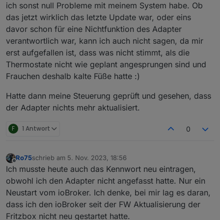
ich sonst null Probleme mit meinem System habe. Ob
das jetzt wirklich das letzte Update war, oder eins
davor schon für eine Nichtfunktion des Adapter
verantwortlich war, kann ich auch nicht sagen, da mir
erst aufgefallen ist, dass was nicht stimmt, als die
Thermostate nicht wie geplant angesprungen sind und
Frauchen deshalb kalte Füße hatte :)
Hatte dann meine Steuerung geprüft und gesehen, dass
der Adapter nichts mehr aktualisiert.
F
1 Antwort
0
Ro75
schrieb am
5. Nov. 2023, 18:56
zuletzt editiert von
Offline
Ich musste heute auch das Kennwort neu eintragen,
obwohl ich den Adapter nicht angefasst hatte. Nur ein
Neustart vom ioBroker. Ich denke, bei mir lag es daran,
dass ich den ioBroker seit der FW Aktualisierung der
Fritzbox nicht neu gestartet hatte.