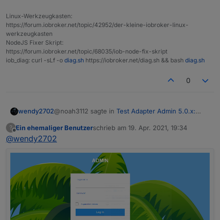
Verfügung.
Linux-Werkzeugkasten:
https://forum.iobroker.net/topic/42952/der-kleine-iobroker-linux-
werkzeugkasten
NodeJS Fixer Skript:
https://forum.iobroker.net/topic/68035/iob-node-fix-skript
iob_diag: curl -sLf -o
diag.sh
https://iobroker.net/diag.sh && bash
diag.sh
0
@noah3112 sagte in
Test Adapter Admin 5.0.x:
wendy2702
Alpha der neuen UI
:
Ein ehemaliger Benutzer
schrieb am
19. Apr. 2021, 19:34
?
zuletzt editiert von
Offline
@
wendy2702
Was kann ich jetzt noch versuchen.
Die offenen Fragen zu beantworten.