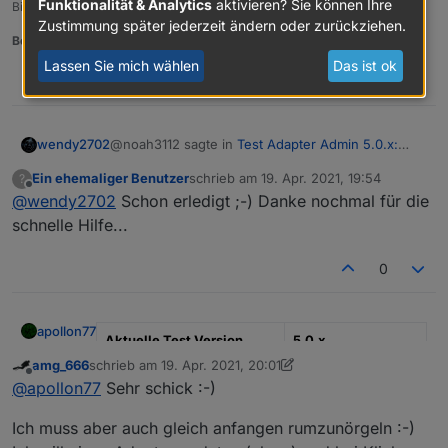
Funktionalität & Analytics
aktivieren? Sie können Ihre
Bitte keine Fragen per PN, die gehören ins Forum!
Zustimmung später jederzeit ändern oder zurückziehen.
Benutzt das Voting rechts unten im Beitrag wenn er euch geholfen hat.
Lassen Sie mich wählen
Das ist ok
0
@noah3112 sagte in
Test Adapter Admin 5.0.x:
wendy2702
Alpha der neuen UI
:
Ein ehemaliger Benutzer
schrieb am
19. Apr. 2021, 19:54
?
zuletzt editiert von
Offline
@
wendy2702
Schon erledigt ;-) Danke nochmal für die
@
wendy2702
Danke es läuft wieder. Bin jetzt
auf 4.2.1
schnelle Hilfe...
Und jetzt
sofort
den Verwahrort auf Default/Stable
stellen
0
apollon77
Aktuelle Test Version
5.0.x
amg_666
schrieb am
19. Apr. 2021, 20:01
zuletzt editiert von amg_666
Veröffentlichungsdatum
17.04.2020
Offline
@
apollon77
Sehr schick :-)
Github Link
Latest Repository
Ich muss aber auch gleich anfangen rumzunörgeln :-)