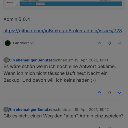
Admin 5.0.4
https://github.com/ioBroker/ioBroker.admin/issues/728
1 Antwort
0
Ein ehemaliger Benutzer
schrieb am
19. Apr. 2021, 19:41
?
zuletzt editiert von
Offline
Es wäre schön wenn ich noch eine Antwort bekäme.
Wenn ich mich nicht täusche läuft heut Nacht ein
Backup. Und davon will ich keins haben ;-)
0
Ein ehemaliger Benutzer
schrieb am
19. Apr. 2021, 19:42
?
zuletzt editiert von
Offline
Gib es nicht einen Weg den "alten" Admin einzuspielen?