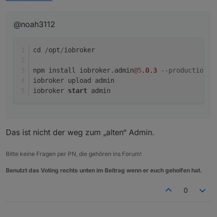
iobroker upload admin

@noah3112
cd 
/
opt
/
iobroker
npm install iobroker.admin
@5
.0
.3
--production
iobroker upload admin
iobroker 
start
 admin
Das ist nicht der weg zum „alten“ Admin.
Bitte keine Fragen per PN, die gehören ins Forum!
Benutzt das Voting rechts unten im Beitrag wenn er euch geholfen hat.
0