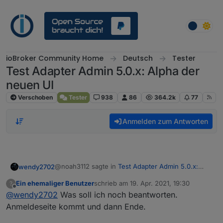
Weiter zum Inhalt
ioBroker Community Home
Deutsch
Tester
Test Adapter Admin 5.0.x: Alpha der
neuen UI
Verschoben
Tester
938
86
364.2k
77
Anmelden zum Antworten
@noah3112 sagte in
Test Adapter Admin 5.0.x:
wendy2702
Alpha der neuen UI
:
Ein ehemaliger Benutzer
schrieb am
19. Apr. 2021, 19:30
?
zuletzt editiert von
Offline
@
wendy2702
Was soll ich noch beantworten.
Was kann ich jetzt noch versuchen.
Anmeldeseite kommt und dann Ende.
Die offenen Fragen zu beantworten.