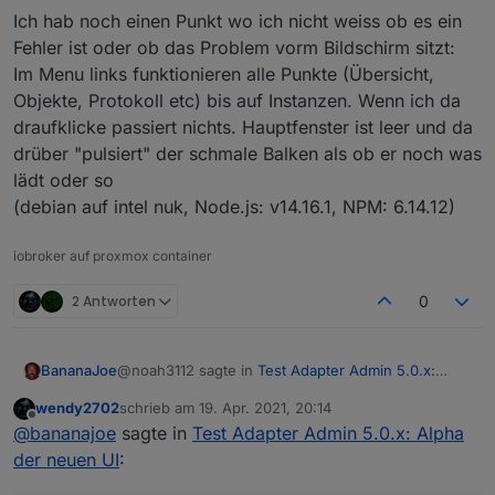
Ich hab noch einen Punkt wo ich nicht weiss ob es ein
Fehler ist oder ob das Problem vorm Bildschirm sitzt:
Im Menu links funktionieren alle Punkte (Übersicht,
Objekte, Protokoll etc) bis auf Instanzen. Wenn ich da
draufklicke passiert nichts. Hauptfenster ist leer und da
drüber "pulsiert" der schmale Balken als ob er noch was
lädt oder so
(debian auf intel nuk, Node.js: v14.16.1, NPM: 6.14.12)
iobroker auf proxmox container
2 Antworten
0
@noah3112 sagte in
Test Adapter Admin 5.0.x:
BananaJoe
Alpha der neuen UI
:
wendy2702
schrieb am
19. Apr. 2021, 20:14
zuletzt editiert von
Offline
@
wendy2702
@
bananajoe
sagte in
Test Adapter Admin 5.0.x: Alpha
der neuen UI
:
Ich habe bei mir 2 Admin Instanzen laufen, eine mit
dem Passwort-Dialog und eine ohne.