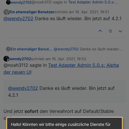
@noah3112 sagte in
Test Adapter Admin 5.0.x:
wendy2702
Alpha der neuen UI
:
Ein ehemaliger Benutzer
schrieb am
19. Apr. 2021, 19:51
?
zuletzt editiert von
Offline
@
wendy2702
Danke es läuft wieder. Bin jetzt auf 4.2.1
Die Abfrage erscheint noch dann die
Fehlermeldung die ich schon gepostet habe.
Sehe hier keine Fehlermeldung.
0
Downgrade:
Ein ehemaliger Benutzer
@
wendy2702
Danke es läuft wieder.
?
Bin jetzt auf 4.2.1
cd /opt/iobroker

wendy2702
schrieb am
19. Apr. 2021, 19:52
Sollte gehen.
zuletzt editiert von
npm install iobroker.admin@4.2.1 --producti
Offline
@noah3112 sagte in
Test Adapter Admin 5.0.x: Alpha
Oder
der neuen UI
:
@
wendy2702
Danke es läuft wieder. Bin jetzt auf
iobroker upgrade admin http://download.iob
4.2.1
Und jetzt
sofort
den Verwahrort auf Default/Stable
stellen
Hallo! Könnten wir bitte einige zusätzliche Dienste für