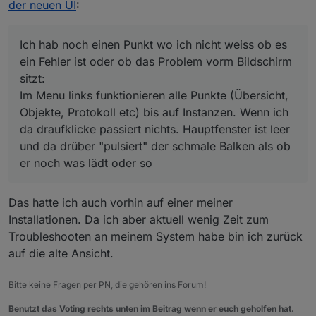
Wahrscheinlich ist die neue Variante aber auch
sitzt:
der neuen UI
:
wirklich besser weil sicherer...
Im Menu links funktionieren alle Punkte (Übersicht,
Objekte, Protokoll etc) bis auf Instanzen. Wenn ich da
draufklicke passiert nichts. Hauptfenster ist leer und
Ich hab noch einen Punkt wo ich nicht weiss ob es
da drüber "pulsiert" der schmale Balken als ob er
ein Fehler ist oder ob das Problem vorm Bildschirm
noch was lädt oder so
sitzt:
(debian auf intel nuk, Node.js: v14.16.1, NPM: 6.14.12)
Im Menu links funktionieren alle Punkte (Übersicht,
Objekte, Protokoll etc) bis auf Instanzen. Wenn ich
da draufklicke passiert nichts. Hauptfenster ist leer
und da drüber "pulsiert" der schmale Balken als ob
er noch was lädt oder so
Das hatte ich auch vorhin auf einer meiner
Installationen. Da ich aber aktuell wenig Zeit zum
Troubleshooten an meinem System habe bin ich zurück
auf die alte Ansicht.
Bitte keine Fragen per PN, die gehören ins Forum!
Benutzt das Voting rechts unten im Beitrag wenn er euch geholfen hat.