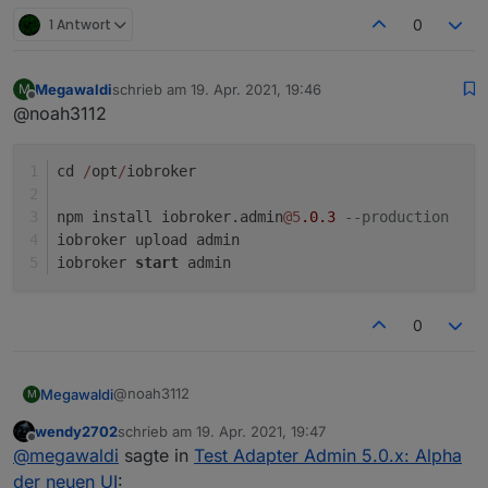
1 Antwort
0
Megawaldi
schrieb am
19. Apr. 2021, 19:46
M
zuletzt editiert von
Offline
@noah3112
cd 
/
opt
/
iobroker
npm install iobroker.admin
@5
.0
.3
--production
iobroker upload admin
iobroker 
start
 admin
0
@noah3112
Megawaldi
M
wendy2702
schrieb am
19. Apr. 2021, 19:47
cd /opt/iobroker

zuletzt editiert von
Offline
@
megawaldi
sagte in
Test Adapter Admin 5.0.x: Alpha
npm install iobroker.admin@5.0.3 --producti
der neuen UI
: