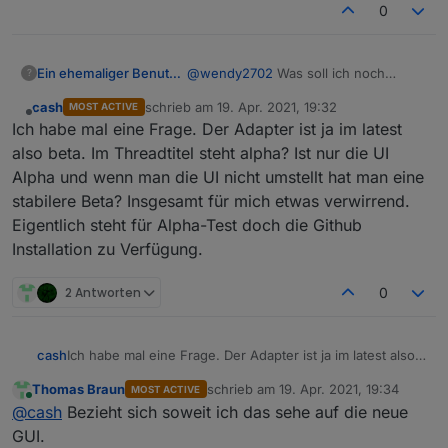
0
Ein ehemaliger Benutzer
@
wendy2702
Was soll ich noch
?
beantworten. Anmeldeseite kommt
cash
schrieb am
19. Apr. 2021, 19:32
MOST ACTIVE
und dann Ende.
zuletzt editiert von
Offline
Ich habe mal eine Frage. Der Adapter ist ja im latest
also beta. Im Threadtitel steht alpha? Ist nur die UI
Alpha und wenn man die UI nicht umstellt hat man eine
stabilere Beta? Insgesamt für mich etwas verwirrend.
Eigentlich steht für Alpha-Test doch die Github
Installation zu Verfügung.
2 Antworten
0
cash
Ich habe mal eine Frage. Der Adapter ist ja im latest also
beta. Im Threadtitel steht alpha? Ist nur die UI Alpha und
Thomas Braun
schrieb am
19. Apr. 2021, 19:34
MOST ACTIVE
wenn man die UI nicht umstellt hat man eine stabilere
zuletzt editiert von
Online
@
cash
Bezieht sich soweit ich das sehe auf die neue
Beta? Insgesamt für mich etwas verwirrend. Eigentlich
steht für Alpha-Test doch die Github Installation zu
GUI.