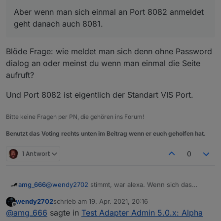
Bei der mit Passwort Dialog (auf Port 8081) habe
Aber wenn man sich einmal an Port 8082 anmeldet
ich den gleichen Fehler. Aber wenn man sich
geht danach auch 8081.
einmal an Port 8082 anmeldet geht danach auch
8081. So als Workaround
Blöde Frage: wie meldet man sich denn ohne Password
dialog an oder meinst du wenn man einmal die Seite
aufruft?
Und Port 8082 ist eigentlich der Standart VIS Port.
Bitte keine Fragen per PN, die gehören ins Forum!
Benutzt das Voting rechts unten im Beitrag wenn er euch geholfen hat.
1 Antwort
0
@
wendy2702
stimmt, war alexa. Wenn sich das
amg_666
Bestätigen dann nur auf "willst du wirklich" bezieht
wendy2702
schrieb am
19. Apr. 2021, 20:16
ist es ok, ist aber ein neuer Dialog, oder? Im alten
Ich hab noch einen Punkt wo ich nicht weiss ob es
zuletzt editiert von
Offline
@
amg_666
sagte in
Test Adapter Admin 5.0.x: Alpha
Adapter wurde installiert ohne Nachfrage.
ein Fehler ist oder ob das Problem vorm Bildschirm