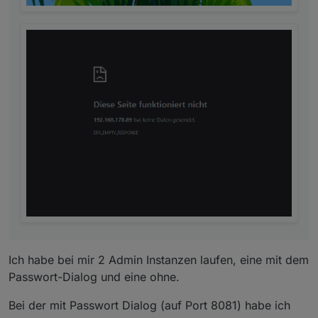
shown there if relevant.
Adapter updates can be ignored/skipped
: The
new Update dialog also contains the option to
ignore a certain update. Admin will then no
longer offer it. A manual update via CLI is still
possible.
Update of selected adapters
: When selecting
to update multiple adapters the user can
choose which adapters he wants to update.
Tile view of instances
: Instances screen now
also have a tile view
Changed expert mode behavior
: The export
mode should not be needed for most users and
when activated is only active for the current
browser session. If needed to be active forever
for Developers or real Pro's that know what
they are doing this can be done in Admin
settings.
Ich habe bei mir 2 Admin Instanzen laufen, eine mit dem
Passwort-Dialog und eine ohne.
Bei der mit Passwort Dialog (auf Port 8081) habe ich