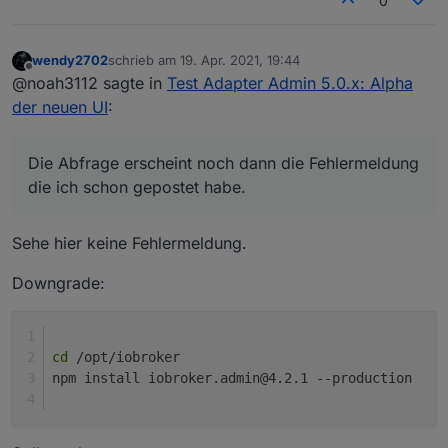
0
wendy2702
schrieb am
19. Apr. 2021, 19:44
zuletzt editiert von
Offline
@noah3112 sagte in
Test Adapter Admin 5.0.x: Alpha
der neuen UI
:
Die Abfrage erscheint noch dann die Fehlermeldung
die ich schon gepostet habe.
Sehe hier keine Fehlermeldung.
Downgrade:
cd
 /opt/iobroker
npm install iobroker.admin@4.2.1 --production