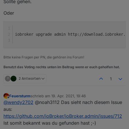
Sollte gehen.
Oder
iobroker upgrade admin http://download.iobroker.n
Bitte keine Fragen per PN, die gehören ins Forum!
Benutzt das Voting rechts unten im Beitrag wenn er euch geholfen hat.
?
2 Antworten
1
Feuersturm
schrieb am
19. Apr. 2021, 19:46
zuletzt editiert von
Offline
@
wendy2702
@noah3112 Das sieht nach diesem Issue
aus:
https://github.com/ioBroker/ioBroker.admin/issues/712
Ist somit bekannt was du gefunden hast ;-)