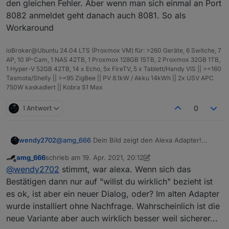
den gleichen Fehler. Aber wenn man sich einmal an Port
8082 anmeldet geht danach auch 8081. So als
Workaround
ioBroker@Ubuntu 24.04 LTS (Proxmox VM) für: >260 Geräte, 6 Switche, 7
AP, 10 IP-Cam, 1 NAS 42TB, 1 Proxmox 128GB 15TB, 2 Proxmox 32GB 1TB,
1 Hyper-V 52GB 42TB, 14 x Echo, 5x FireTV, 5 x Tablett/Handy VIS || >=160
Tasmota/Shelly || >=95 ZigBee || PV 8.1kW / Akku 14kWh || 2x USV APC
750W kaskadiert || Kobra S1 Max
1 Antwort
0
@
amg_666
Dein Bild zeigt den Alexa Adapter!
wendy2702
Nicht Homematic.
amg_666
schrieb am
19. Apr. 2021, 20:12
Dann bezieht sich das „Bestätigen“ darauf das du
zuletzt editiert von amg_666
Offline
@
wendy2702
stimmt, war alexa. Wenn sich das
wirklich den Upgrade machen willst. Nicht das
deine Versionen passen.
Bestätigen dann nur auf "willst du wirklich" bezieht ist
es ok, ist aber ein neuer Dialog, oder? Im alten Adapter
wurde installiert ohne Nachfrage. Wahrscheinlich ist die
neue Variante aber auch wirklich besser weil sicherer...