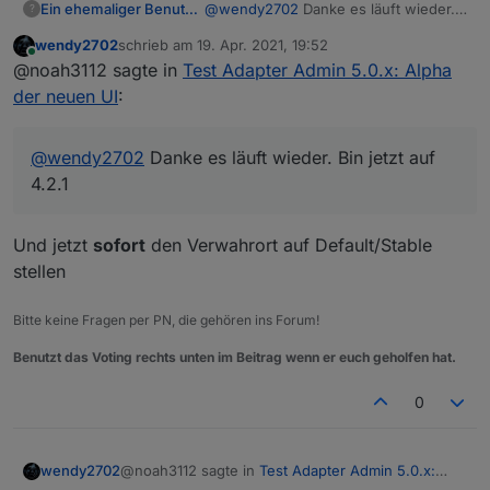
Ein ehemaliger Benutzer
@
wendy2702
Danke es läuft wieder.
?
Bin jetzt auf 4.2.1
cd /opt/iobroker

wendy2702
schrieb am
19. Apr. 2021, 19:52
Sollte gehen.
zuletzt editiert von
npm install iobroker.admin@4.2.1 --producti
Online
@noah3112 sagte in
Test Adapter Admin 5.0.x: Alpha
Oder
der neuen UI
:
@
wendy2702
Danke es läuft wieder. Bin jetzt auf
iobroker upgrade admin http://download.iob
4.2.1
Und jetzt
sofort
den Verwahrort auf Default/Stable
stellen
Bitte keine Fragen per PN, die gehören ins Forum!
Benutzt das Voting rechts unten im Beitrag wenn er euch geholfen hat.
0
@noah3112 sagte in
Test Adapter Admin 5.0.x:
wendy2702