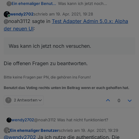
Ein ehemaliger Benutzer
Was kann ich jetzt noch
?
versuchen...Backup einspielen?
wendy2702
schrieb am
19. Apr. 2021, 19:28
zuletzt editiert von
Online
@noah3112 sagte in
Test Adapter Admin 5.0.x: Alpha
der neuen UI
:
Was kann ich jetzt noch versuchen.
Die offenen Fragen zu beantworten.
Bitte keine Fragen per PN, die gehören ins Forum!
Benutzt das Voting rechts unten im Beitrag wenn er euch geholfen hat.
?
2 Antworten
0
@noah3112 Was hat nicht funktioniert?
wendy2702
Ein ehemaliger Benutzer
schrieb am
19. Apr. 2021, 19:29
?
Benutzt du „authentication“ ?
zuletzt editiert von
Offline
@
wendy2702
Ja ich nutze die authentication. Die