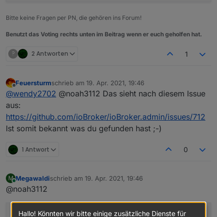
Bitte keine Fragen per PN, die gehören ins Forum!
Benutzt das Voting rechts unten im Beitrag wenn er euch geholfen hat.
?
2 Antworten
1
Feuersturm
schrieb am
19. Apr. 2021, 19:46
zuletzt editiert von
Offline
@
wendy2702
@noah3112 Das sieht nach diesem Issue
aus:
https://github.com/ioBroker/ioBroker.admin/issues/712
Ist somit bekannt was du gefunden hast ;-)
1 Antwort
0
Megawaldi
schrieb am
19. Apr. 2021, 19:46
M
zuletzt editiert von
Online
@noah3112
Hallo! Könnten wir bitte einige zusätzliche Dienste für
cd 
/
opt
/
iobroker