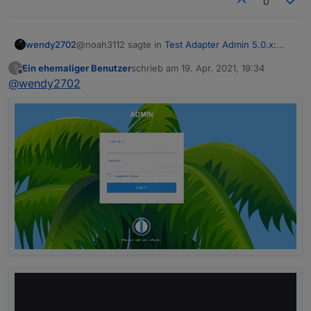
0
@noah3112 sagte in
Test Adapter Admin 5.0.x:
wendy2702
Alpha der neuen UI
:
Ein ehemaliger Benutzer
schrieb am
19. Apr. 2021, 19:34
?
zuletzt editiert von
Offline
@
wendy2702
Was kann ich jetzt noch versuchen.
Die offenen Fragen zu beantworten.