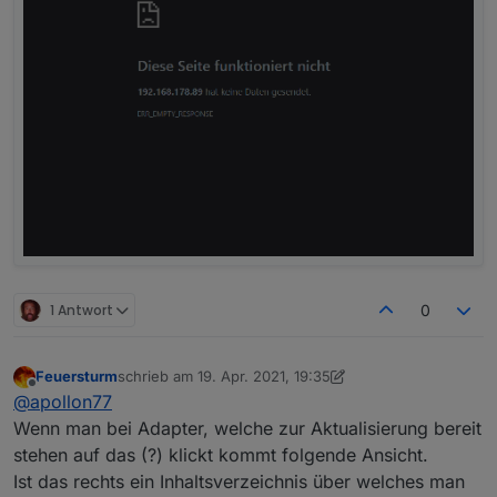
1 Antwort
0
Feuersturm
schrieb am
19. Apr. 2021, 19:35
zuletzt editiert von Feuersturm
Offline
@
apollon77
Wenn man bei Adapter, welche zur Aktualisierung bereit
stehen auf das (?) klickt kommt folgende Ansicht.
Ist das rechts ein Inhaltsverzeichnis über welches man