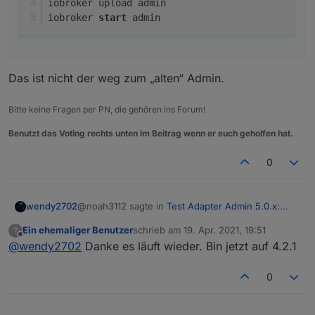
iobroker upload admin
iobroker 
start
 admin
Das ist nicht der weg zum „alten“ Admin.
Bitte keine Fragen per PN, die gehören ins Forum!
Benutzt das Voting rechts unten im Beitrag wenn er euch geholfen hat.
0
@noah3112 sagte in
Test Adapter Admin 5.0.x:
wendy2702
Alpha der neuen UI
:
Ein ehemaliger Benutzer
schrieb am
19. Apr. 2021, 19:51
?
zuletzt editiert von
Offline
@
wendy2702
Danke es läuft wieder. Bin jetzt auf 4.2.1
Die Abfrage erscheint noch dann die
Fehlermeldung die ich schon gepostet habe.
Sehe hier keine Fehlermeldung.
0
Downgrade: