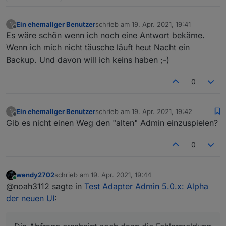
Ein ehemaliger Benutzer
schrieb am
19. Apr. 2021, 19:41
?
zuletzt editiert von
Offline
Es wäre schön wenn ich noch eine Antwort bekäme.
Wenn ich mich nicht täusche läuft heut Nacht ein
Backup. Und davon will ich keins haben ;-)
0
Ein ehemaliger Benutzer
schrieb am
19. Apr. 2021, 19:42
?
zuletzt editiert von
Offline
Gib es nicht einen Weg den "alten" Admin einzuspielen?
0
wendy2702
schrieb am
19. Apr. 2021, 19:44
zuletzt editiert von
Online
@noah3112 sagte in
Test Adapter Admin 5.0.x: Alpha
der neuen UI
: