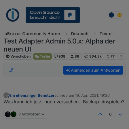
Weiter zum Inhalt
ioBroker Community Home
Deutsch
Tester
Test Adapter Admin 5.0.x: Alpha der
neuen UI
Verschoben
Tester
938
86
364.3k
77
Anmelden zum Antworten
Ein ehemaliger Benutzer
schrieb am
19. Apr. 2021, 19:26
?
zuletzt editiert von
Offline
Was kann ich jetzt noch versuchen...Backup einspielen?
3 Antworten
0