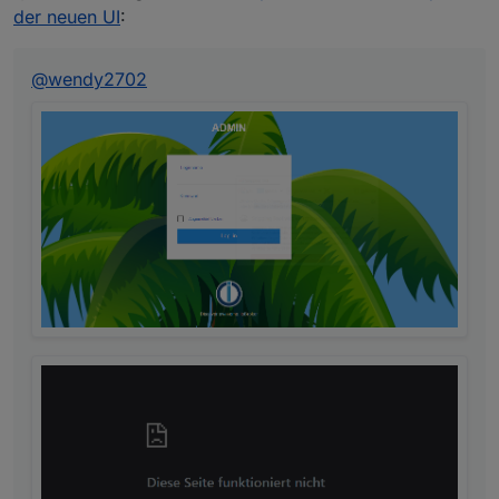
der neuen UI
:
controller of that host is restarted.
New Installation wizard
: The Installation wizard
on first installation was enhanced to include
@
wendy2702
password and authentication (coming)
configuration to allow a more secure initial
setup.
Rating of adapters
: Users can now rate the
adapters they use with up to 5 stars and also
for each adapter version to give the developer
feedback if the version works as expected.
More Transparent adapter update
: When an
Adapter update is available the Admin shows
the relevant part of the changelog for review by
the user before installing the version. Also pot
failing dependencies to other adapters are
shown there if relevant.
Adapter updates can be ignored/skipped
: The
new Update dialog also contains the option to
ignore a certain update. Admin will then no
longer offer it. A manual update via CLI is still
possible.
Update of selected adapters
: When selecting
to update multiple adapters the user can