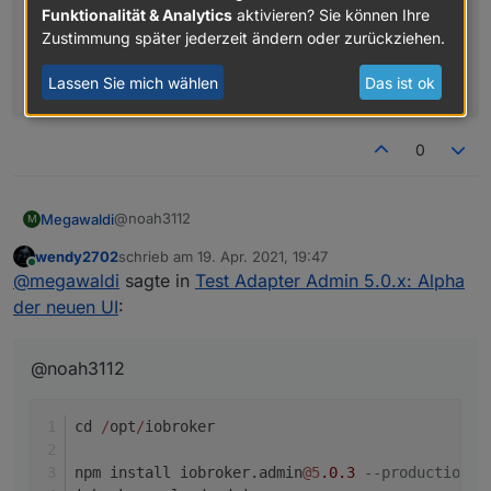
Funktionalität & Analytics
aktivieren? Sie können Ihre
Zustimmung später jederzeit ändern oder zurückziehen.
npm install iobroker.admin
@5
.0
.3
--production
iobroker upload admin
Lassen Sie mich wählen
Das ist ok
iobroker 
start
 admin
0
@noah3112
Megawaldi
M
wendy2702
schrieb am
19. Apr. 2021, 19:47
cd /opt/iobroker

zuletzt editiert von
Online
@
megawaldi
sagte in
Test Adapter Admin 5.0.x: Alpha
npm install iobroker.admin@5.0.3 --producti
der neuen UI
:
iobroker upload admin

@noah3112
cd 
/
opt
/
iobroker
npm install iobroker.admin
@5
.0
.3
--production