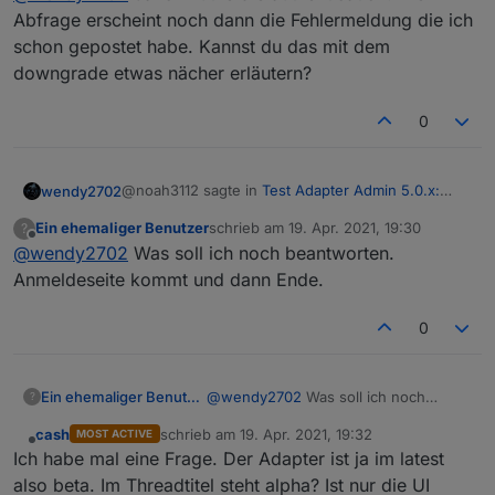
Mal einen downgrade versucht ?
Abfrage erscheint noch dann die Fehlermeldung die ich
schon gepostet habe. Kannst du das mit dem
downgrade etwas nächer erläutern?
0
@noah3112 sagte in
Test Adapter Admin 5.0.x:
wendy2702
Alpha der neuen UI
:
Ein ehemaliger Benutzer
schrieb am
19. Apr. 2021, 19:30
?
zuletzt editiert von
Offline
@
wendy2702
Was soll ich noch beantworten.
Was kann ich jetzt noch versuchen.
Anmeldeseite kommt und dann Ende.
Die offenen Fragen zu beantworten.
0
Ein ehemaliger Benutzer
@
wendy2702
Was soll ich noch
?
beantworten. Anmeldeseite kommt
cash
schrieb am
19. Apr. 2021, 19:32
MOST ACTIVE
und dann Ende.
zuletzt editiert von
Offline
Ich habe mal eine Frage. Der Adapter ist ja im latest
also beta. Im Threadtitel steht alpha? Ist nur die UI