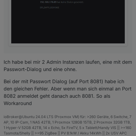
choose which adapters he wants to update.
Tile view of instances
: Instances screen now
also have a tile view
Changed expert mode behavior
: The export
mode should not be needed for most users and
when activated is only active for the current
browser session. If needed to be active forever
for Developers or real Pro's that know what
they are doing this can be done in Admin
settings.
Ich habe bei mir 2 Admin Instanzen laufen, eine mit dem
Passwort-Dialog und eine ohne.
Bei der mit Passwort Dialog (auf Port 8081) habe ich
den gleichen Fehler. Aber wenn man sich einmal an Port
8082 anmeldet geht danach auch 8081. So als
Workaround
ioBroker@Ubuntu 24.04 LTS (Proxmox VM) für: >260 Geräte, 6 Switche, 7
AP, 10 IP-Cam, 1 NAS 42TB, 1 Proxmox 128GB 15TB, 2 Proxmox 32GB 1TB,
1 Hyper-V 52GB 42TB, 14 x Echo, 5x FireTV, 5 x Tablett/Handy VIS || >=160
Tasmota/Shelly || >=95 ZigBee || PV 8.1kW / Akku 14kWh || 2x USV APC