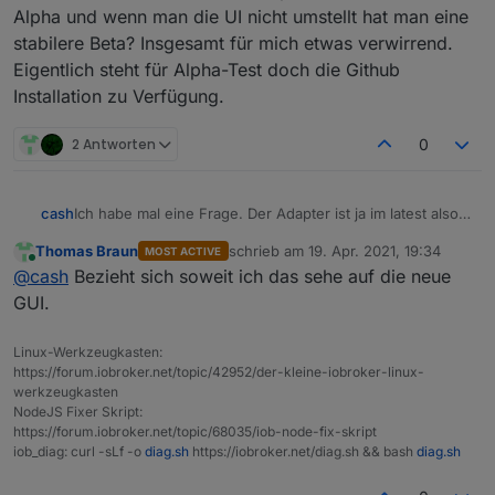
Alpha und wenn man die UI nicht umstellt hat man eine
stabilere Beta? Insgesamt für mich etwas verwirrend.
Eigentlich steht für Alpha-Test doch die Github
Installation zu Verfügung.
2 Antworten
0
cash
Ich habe mal eine Frage. Der Adapter ist ja im latest also
beta. Im Threadtitel steht alpha? Ist nur die UI Alpha und
Thomas Braun
schrieb am
19. Apr. 2021, 19:34
MOST ACTIVE
wenn man die UI nicht umstellt hat man eine stabilere
zuletzt editiert von
Online
@
cash
Bezieht sich soweit ich das sehe auf die neue
Beta? Insgesamt für mich etwas verwirrend. Eigentlich
steht für Alpha-Test doch die Github Installation zu
GUI.
Verfügung.
Linux-Werkzeugkasten:
https://forum.iobroker.net/topic/42952/der-kleine-iobroker-linux-
werkzeugkasten
NodeJS Fixer Skript:
https://forum.iobroker.net/topic/68035/iob-node-fix-skript
iob_diag: curl -sLf -o
diag.sh
https://iobroker.net/diag.sh && bash
diag.sh