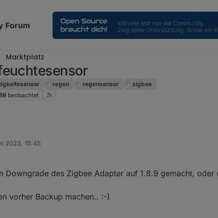
y Forum
Marktplatz
feuchtesensor
tigkeitssensor
regen
regensensor
zigbee
59
beobachtet
ni 2023, 15:45
airen können, aber wie gesagt kommen keine oder falsche Daten an. Zum 
it dem Pairen (vor ca. 6h) auf dem Schreibtisch, daher kann die Feuchti
 n Downgrade des Zigbee Adapter auf 1.8.9 gemacht, oder di
oen vorher Backup machen.. :-)