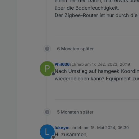
einen Teil der Daten, mal etwas üb
Die bislang gesammelten Dat
über die Bodenfeuchtigkeit.
Der Zigbee-Router ist nur durch die
6 Monaten später
Phil636
schrieb am
17. Dez. 2023, 20:19
P
zuletzt editiert von
Nach Umstieg auf hamgeek Koordinat
Offline
wiederbeleben kann? Equipment zu
5 Monaten später
lukeyo
schrieb am
15. Mai 2024, 06:30
L
zuletzt editiert von
Hi zusammen,