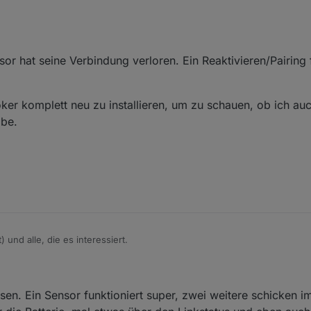
ber ZHA (Skyconnect) in Homeassistant integriert.
erten Aspekte ausgeblendet, hier die Situation direkt nach dem Pairen:
or hat seine Verbindung verloren. Ein Reaktivieren/Pairing 
en erscheinen plausibel:
ker komplett neu zu installieren, um zu schauen, ob ich au
abe.
 und alle, die es interessiert.
ber ZHA (Skyconnect) in Homeassistant integriert.
erten Aspekte ausgeblendet, hier die Situation direkt nach dem Pairen:
sen. Ein Sensor funktioniert super, zwei weitere schicken 