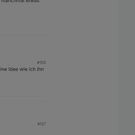
ch manchmal etwas
#126
ne Idee wie ich ihn
#127