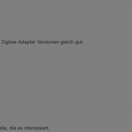
in ich raus... aber mal n Downgrade des Zigbee Adapter auf 1.8.9 gemac
it gezogen?
 Wert... und immer schoen vorher Backup machen.. :-)
n Zigbee Adapter Versionen gleich gut.
le, die es interessiert.