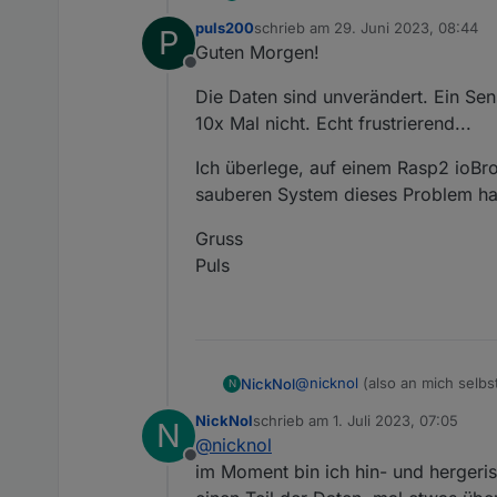
puls200
schrieb am
29. Juni 2023, 08:44
P
Habe nun 2 von 4 Sensoren ü
zuletzt editiert von
Guten Morgen!
Und es sieht gut aus :)
Offline
Ich habe die nicht implementi
Die Daten sind unverändert. Ein Sens
Die bislang gesammelten Dat
10x Mal nicht. Echt frustrierend...
Ich überlege, auf einem Rasp2 ioBro
sauberen System dieses Problem h
Gruss
Puls
@
nicknol
(also an mich selbst)
NickNol
N
NickNol
schrieb am
1. Juli 2023, 07:05
N
Habe nun 2 von 4 Sensoren ü
zuletzt editiert von
@
nicknol
Und es sieht gut aus :)
Offline
Ich habe die nicht implementi
im Moment bin ich hin- und hergeris