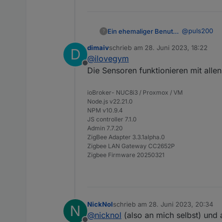
Hat jemand einen Rat?
@
puls200
Ein ehemaliger Benutzer
Gruss
?
Puls
dimaiv
schrieb am
28. Juni 2023, 18:22
D
bei Conbee b
zuletzt editiert von
@
ilovegym
1.8.11 von G
Offline
n Test isses
Die Sensoren funktionieren mit alle
ioBroker- NUC8i3 / Proxmox / VM
Node.js v22.21.0
NPM v10.9.4
JS controller 7.1.0
Admin 7.7.20
ZigBee Adapter 3.3.1alpha.0
Zigbee LAN Gateway CC2652P
Zigbee Firmware 20250321
NickNol
schrieb am
28. Juni 2023, 20:34
N
zuletzt editiert von
@
nicknol
(also an mich selbst) und al