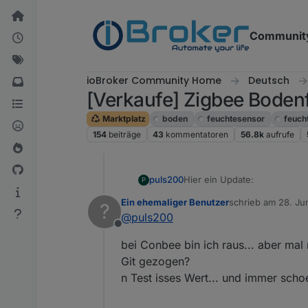
Weiter zum Inhalt
Communit
ioBroker Community Home
Deutsch
[Verkaufe] Zigbee Boden
Marktplatz
boden
feuchtesensor
feuch
154
beiträge
43
kommentatoren
56.8k
aufrufe
Hier ein Update:
puls200
P
Ein ehemaliger Benutzer
schrieb am
28. Ju
?
Ich habe alle 4x irgendwie p
zuletzt editiert von
@
puls200
zweite Sensor (von links) se
Offline
betragen.
bei Conbee bin ich raus... aber mal
Git gezogen?
n Test isses Wert... und immer sch