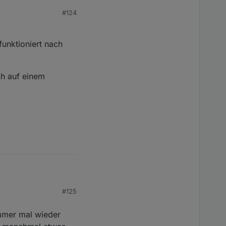
#124
funktioniert nach
ch auf einem
#125
immer mal wieder