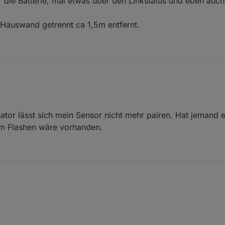
er die Batterie, mal etwas über den Linkstatus und eben au
en erscheinen plausibel:
 Hauswand getrennt ca 1,5m entfernt.
or lässt sich mein Sensor nicht mehr pairen. Hat jemand ei
m Flashen wäre vorhanden.