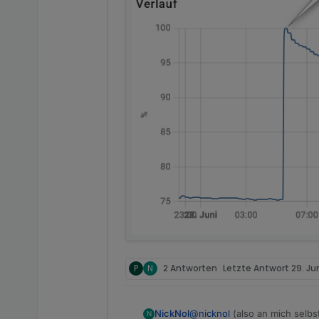
P
N
2 Antworten
Letzte Antwort
29. Ju
@
nicknol
(also an mich selbst)
NickNol
N