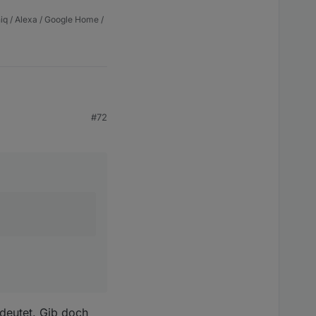
iq / Alexa / Google Home /
#72
fährst
edeutet. Gib doch