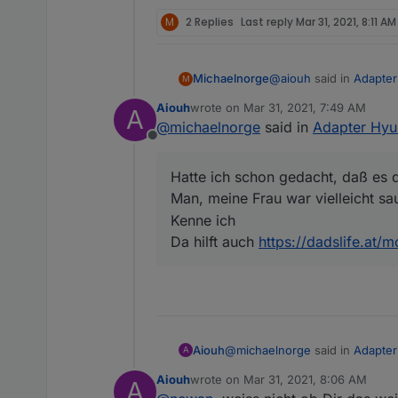
M
2 Replies
Last reply
Mar 31, 2021, 8:11 AM
@
aiouh
said in
Adapter
Michaelnorge
M
Aiouh
wrote on
Mar 31, 2021, 7:49 AM
A
last edited by
@
michaelnorge
said in
Adapter Hyun
Normalerweise geht 
Offline
um den Stromverbra
Hatte ich schon gedach
Man, meine Frau war v
Hatte ich schon gedacht, daß es d
Ich stelle den Abfragewe
Man, meine Frau war vielleicht s
Kenne ich
Da hilft auch
https://dadslife.at/m
@
michaelnorge
said in
Adapter
Aiouh
A
Aiouh
wrote on
Mar 31, 2021, 8:06 AM
A
last edited by