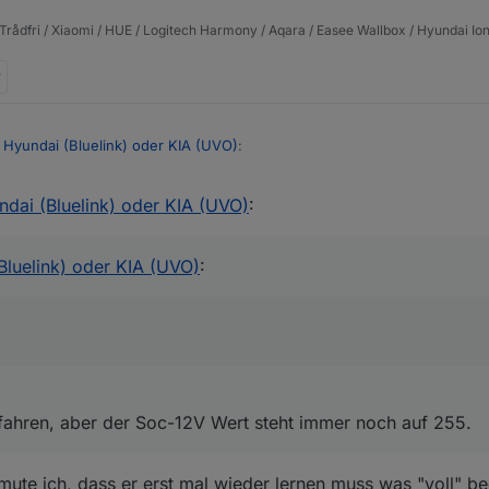
Trådfri / Xiaomi / HUE / Logitech Harmony / Aqara / Easee Wallbox / Hyundai Ion
 Hyundai (Bluelink) oder KIA (UVO)
:
dai (Bluelink) oder KIA (UVO)
:
 weiter oben. der 12V Soc scheint sich erst zu aktualisieren wenn Du 
Bluelink) oder KIA (UVO)
:
 40km gefahren, aber der Soc-12V Wert steht immer noch auf 255.
hren, aber der Soc-12V Wert steht immer noch auf 255.
mute ich, dass er erst mal wieder lernen muss was "voll" b