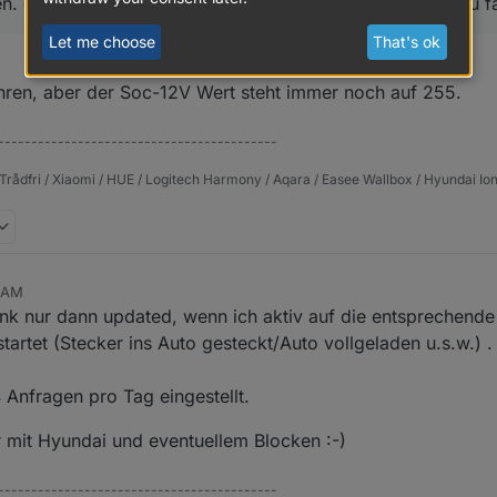
 der 12V Soc scheint sich erst zu aktualisieren wenn Du f
Let me choose
That's ok
en, aber der Soc-12V Wert steht immer noch auf 255.
------------------------------------------
Trådfri / Xiaomi / HUE / Logitech Harmony / Aqara / Easee Wallbox / Hyundai Ion
6 AM
ink nur dann updated, wenn ich aktiv auf die entsprechende 
artet (Stecker ins Auto gesteckt/Auto vollgeladen u.s.w.) .
4 Anfragen pro Tag eingestellt.
 mit Hyundai und eventuellem Blocken :-)
------------------------------------------