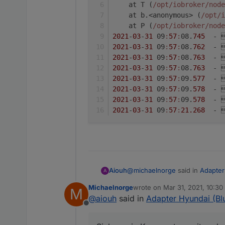
    at T (
/opt/iobroker
/node
    at b.<anonymous> (
/opt/i
    at P (
/opt/iobroker
/node
2021
-
03
-
31
 09
:
57
:
08.
745
  - 
2021
-
03
-
31
 09
:
57
:
08.
762
  - 
2021
-
03
-
31
 09
:
57
:
08.
763
  - 
2021
-
03
-
31
 09
:
57
:
08.
763
  - 
2021
-
03
-
31
 09
:
57
:
09.
577
  - 
2021
-
03
-
31
 09
:
57
:
09.
578
  - 
2021
-
03
-
31
 09
:
57
:
09.
578
  - 
2021
-
03
-
31
 09
:
57
:
21.268
  - 
@
michaelnorge
said in
Adapter
Aiouh
A
Michaelnorge
wrote on
Mar 31, 2021, 10:3
M
last edited by
@
aiouh
said in
Adapter Hyundai (Bl
Soc-12v:
Offline
Zeigt bei mir immer 255 an, m
Siehe mein Kommentar weiter ob