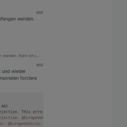
#68
gefangen werden.
ährst.
en werden. Kann ich ja
#69
t und wieder
 ansonsten forciere
 api
ejection. This error originated either by throwing insid
ejection:
@EuropeVehicle
.
fullStatus:
 [
400
] Bad Request o
or:
@EuropeVehicle
.
fullStatus:
 [
400
] Bad Request on [GET