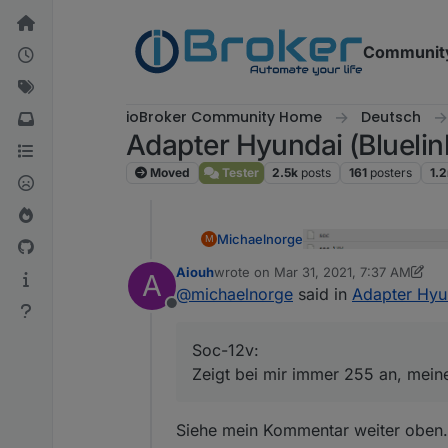
Skip to content
Communit
ioBroker Community Home
Deutsch
Adapter Hyundai (Bluelin
Moved
Tester
2.5k
posts
161
posters
1.
Michaelnorge
M
Aiouh
wrote on
Mar 31, 2021, 7:37 AM
A
Ich werde aus den Wert
last edited by Aiouh
Mar 31, 2021, 9:
@
michaelnorge
said in
Adapter Hyun
Soc-12v:
Offline
Zeigt bei mir immer 255
state-12v:
Soc-12v:
Der Wert ist 1 und änder
Zeigt bei mir immer 255 an, meine 
Siehe mein Kommentar weiter oben. d