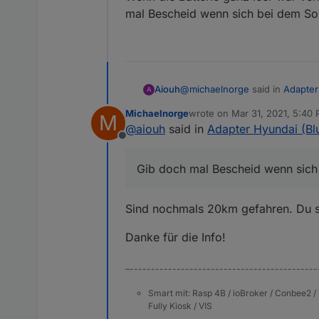
mal Bescheid wenn sich bei dem So
@
michaelnorge
said in
Adapter
Aiouh
A
Michaelnorge
wrote on
Mar 31, 2021, 5:40
M
last edited by
@
aiouh
said in
Adapter Hyundai (Bl
@
aiouh
said in
Adapter Hyun
Offline
Wenn die Batterie ganz leer wa
Siehe mein Kommentar weit
Bescheid wenn sich bei dem S
Gib doch mal Bescheid wenn sich
Definitiv nicht.
Sind nochmals 20km gefahren. Du sc
Das Auto wurde soeben 40km
Danke für die Info!
–--------------------------------------------
Smart mit: Rasp 4B / ioBroker / Conbee2 / 
Fully Kiosk / VIS