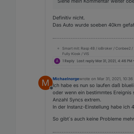
Siehe mein Kommentar weiter oben.
Definitiv nicht.
Das Auto wurde soeben 40km gefahr
–--------------------------------------------
Smart mit: Rasp 4B / ioBroker / Conbee2 / 
Fully Kiosk / VIS
A
1 Reply
Last reply
Mar 31, 2021, 4:46 PM
Michaelnorge
wrote on
Mar 31, 2021, 10:3
M
last edited by
Ich habe es nun so laufen daß bluel
Offline
oder wenn ein bestimmtes Ereignis st
Anzahl Syncs extrem.
In der Instanz-Einstellung habe ich 
So gibt´s auch keine Probleme mehr
–--------------------------------------------