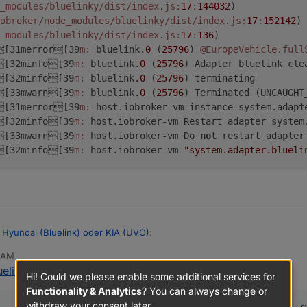
_modules/bluelinky
/dist/index
.
js:
17
:
144032
)
obroker
/node_modules/bluelinky
/dist/index
.
js:
17
:
152142
)
_modules/bluelinky
/dist/index
.
js:
17
:
136
)
[31merror[39
m:
 bluelink.
0
 (
25796
) 
@EuropeVehicle
.
full
[32minfo[39
m:
 bluelink.
0
 (
25796
) Adapter bluelink cle
[32minfo[39
m:
 bluelink.
0
 (
25796
) terminating
[33mwarn[39
m:
 bluelink.
0
 (
25796
) Terminated (UNCAUGHT
[31merror[39
m:
 host.iobroker-vm instance system.adapt
[32minfo[39
m:
 host.iobroker-vm Restart adapter system
[33mwarn[39
m:
 host.iobroker-vm Do 
not
 restart adapter
[32minfo[39
m:
 host.iobroker-vm 
"system.adapter.blueli
 Hyundai (Bluelink) oder KIA (UVO)
:
0 AM
uelink) oder KIA (UVO)
:
Hi! Could we please enable some additional services for
eine Batterie war heute morgen tot, jetzt lädt sie, aber der Wert ändert 
Functionality & Analytics
? You can always change or
en. der 12V Soc scheint sich erst zu aktualisieren wenn Du fährst.
withdraw your consent later.