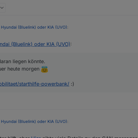
 Hyundai (Bluelink) oder KIA (UVO)
:
dai (Bluelink) oder KIA (UVO)
:
das Fahrzeug und alle seine Systeme nach Abstellen und Abschliessen
uch zu minimieren
t, daß es daran liegen könnte.
ielleicht sauer heute morgen
aran liegen könnte.
rt mal lieber runter :-)))
auer heute morgen
obilitaet/starthilfe-powerbank/
:)
 Hyundai (Bluelink) oder KIA (UVO)
: