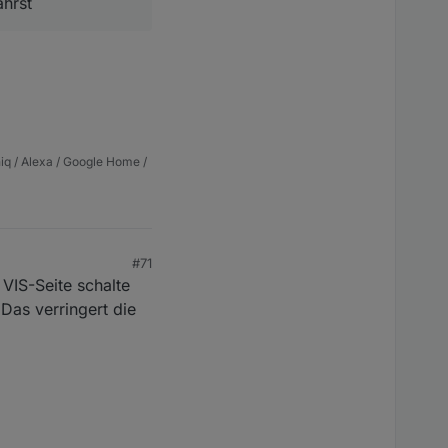
ährst
iq / Alexa / Google Home /
#71
VIS-Seite schalte
 Das verringert die