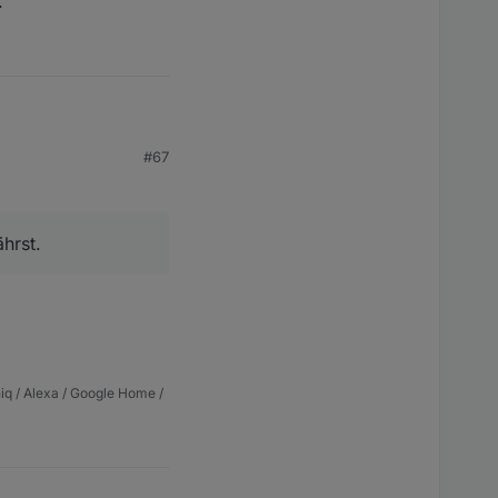
.
#67
sich nicht.
hrst.
iq / Alexa / Google Home /