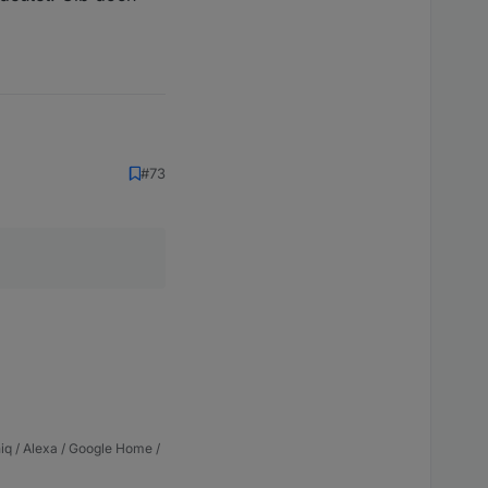
#73
. Gib doch mal
iq / Alexa / Google Home /