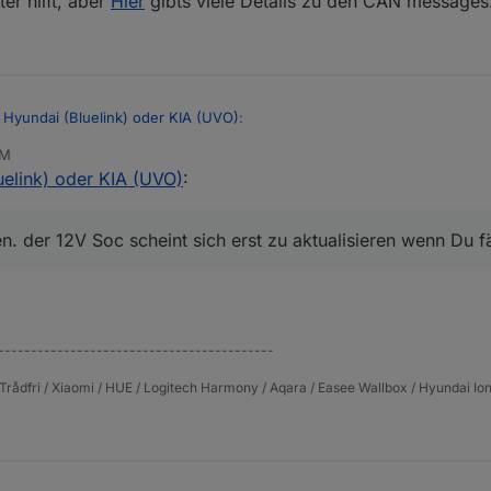
ter hilft, aber
Hier
gibts viele Details zu den CAN messages
ß es daran liegen könnte.
icht sauer heute morgen
.at/mobilitaet/starthilfe-powerbank/
:)
 Hyundai (Bluelink) oder KIA (UVO)
:
AM
uelink) oder KIA (UVO)
:
eine Batterie war heute morgen tot, jetzt lädt sie, aber der Wert ändert 
en. der 12V Soc scheint sich erst zu aktualisieren wenn Du fährst.
 der 12V Soc scheint sich erst zu aktualisieren wenn Du fä
------------------------------------------
Trådfri / Xiaomi / HUE / Logitech Harmony / Aqara / Easee Wallbox / Hyundai Ion