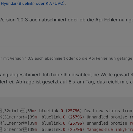
 Hyundai (Bluelink) oder KIA (UVO)
:
 Version 1.0.3 auch abschmiert oder ob die Api Fehler nun 
 weiter oben. der 12V Soc scheint sich erst zu aktualisieren wenn Du f
bersehen ;-)
er mit Version 1.0.3 auch abschmiert oder ob die Api Fehler nun gefang
:29 AM
fang abgeschmiert. Ich habe Ihn disabled, ne Weile gewarte
ehlerfrei. Abfrage ist gesetzt auf 8 x am Tag, das reicht mir,
[32minfo[39
m:
 bluelink.
0
 (
25796
) Read new status from
[31merror[39
m:
 bluelink.
0
 (
25796
) Unhandled promise r
[31merror[39
m:
 bluelink.
0
 (
25796
) unhandled promise 
r
[31merror[39
m:
 bluelink.
0
 (
25796
) 
ManagedBluelinkyErr