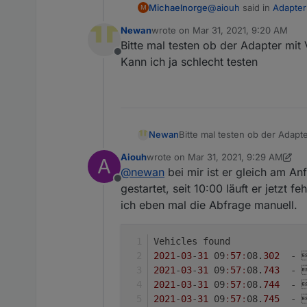
@
aiouh
said in
Adapter
Michaelnorge
M
Newan
wrote on
Mar 31, 2021, 9:20 AM
last edited by
Bitte mal testen ob der Adapter mit
Siehe mein Kommentar
Offline
Kann ich ja schlecht testen
O ja danke, hatte es ü
Newan
Bitte mal testen ob der Adapt
schlecht testen
Aiouh
wrote on
Mar 31, 2021, 9:29 AM
A
last edited by Aiouh
Mar 31, 2021, 11
@
newan
bei mir ist er gleich am An
Offline
gestartet, seit 10:00 läuft er jetzt f
ich eben mal die Abfrage manuell.
Vehicles found
2021
-
03
-
31
 09
:
57
:
08.
302
  - 
2021
-
03
-
31
 09
:
57
:
08.
743
  - 
2021
-
03
-
31
 09
:
57
:
08.
744
  - 
2021
-
03
-
31
 09
:
57
:
08.
745
  - 