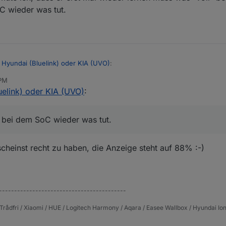
C wieder was tut.
 Hyundai (Bluelink) oder KIA (UVO)
:
 PM
uelink) oder KIA (UVO)
:
dai (Bluelink) oder KIA (UVO)
:
r vermute ich, dass er erst mal wieder lernen muss was "voll" bedeutet
er oben. der 12V Soc scheint sich erst zu aktualisieren wenn Du fährst
oC wieder was tut.
 bei dem SoC wieder was tut.
heinst recht zu haben, die Anzeige steht auf 88% :-)
 gefahren, aber der Soc-12V Wert steht immer noch auf 255.
------------------------------------------
Trådfri / Xiaomi / HUE / Logitech Harmony / Aqara / Easee Wallbox / Hyundai Ion