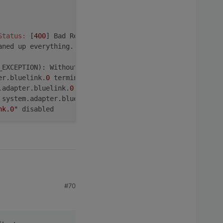
Status:
 [
400
] Bad Request on [GET] 
https:
/
/prd.eu-ccapi.
aned up everything...
_EXCEPTION): Without reason
er.bluelink.
0
 terminated with code 
6
 (UNCAUGHT_EXCEPTION
.adapter.bluelink.
0
 because enabled
 system.adapter.bluelink.
0
 because restart loop detected
nk.0"
 disabled
#70
sich nicht.