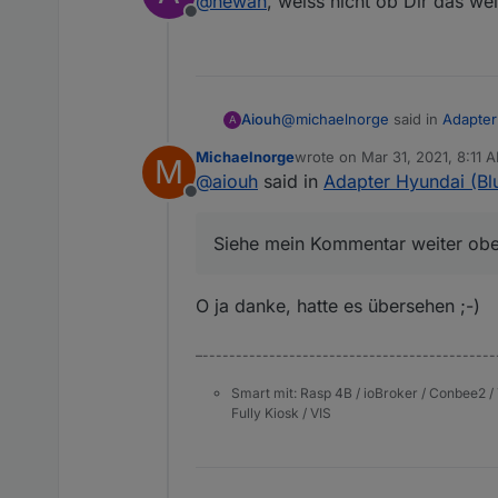
@
newan
, weiss nicht ob Dir das wei
Hatte ich schon gedacht, da
Offline
Man, meine Frau war vielle
Kenne ich
Da hilft auch
https://dadslife
@
michaelnorge
said in
Adapter
Aiouh
A
Michaelnorge
wrote on
Mar 31, 2021, 8:11 
M
last edited by
@
aiouh
said in
Adapter Hyundai (Bl
Soc-12v:
Offline
Zeigt bei mir immer 255 an, m
Siehe mein Kommentar weiter ob
Siehe mein Kommentar weiter oben.
O ja danke, hatte es übersehen ;-)
–--------------------------------------------
Smart mit: Rasp 4B / ioBroker / Conbee2 / 
Fully Kiosk / VIS