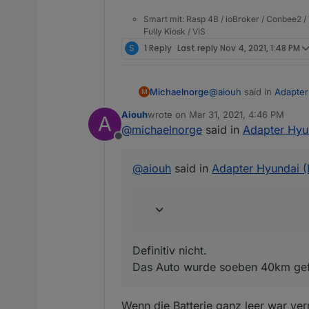
Smart mit: Rasp 4B / ioBroker / Conbee2 / 
Fully Kiosk / VIS
S
1 Reply
Last reply
Nov 4, 2021, 1:48 PM
@
aiouh
said in
Adapter
Michaelnorge
M
Aiouh
wrote on
Mar 31, 2021, 4:46 PM
A
last edited by
@
michaelnorge
said in
Adapter Hyun
Siehe mein Kommentar
Offline
Definitiv nicht.
@
aiouh
said in
Adapter Hyundai (
Das Auto wurde soeben
Definitiv nicht.
Das Auto wurde soeben 40km gefa
Wenn die Batterie ganz leer war ver