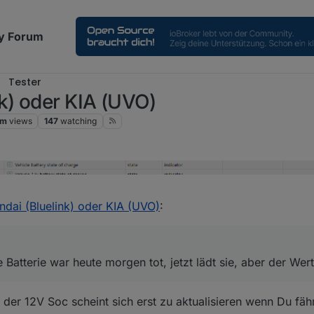
y Forum
Tester
k) oder KIA (UVO)
2m
views
147
watching
en nicht schlau.
44 AM
dai (Bluelink) oder KIA (UVO)
:
 an, meine Batterie war heute morgen tot, jetzt lädt sie, aber der Wert än
t sich nie.
Batterie war heute morgen tot, jetzt lädt sie, aber der Wert
er 12V Soc scheint sich erst zu aktualisieren wenn Du fähr