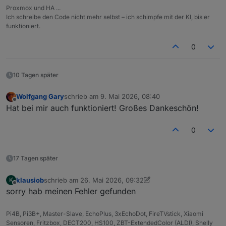
Proxmox und HA ...
Ich schreibe den Code nicht mehr selbst – ich schimpfe mit der KI, bis er
funktioniert.
0
10 Tagen später
Wolfgang Gary
schrieb am
9. Mai 2026, 08:40
zuletzt editiert von
Offline
Hat bei mir auch funktioniert! Großes Dankeschön!
0
17 Tagen später
klausiob
schrieb am
26. Mai 2026, 09:32
K
zuletzt editiert von klausiob
Offline
sorry hab meinen Fehler gefunden
Pi4B, Pi3B+, Master-Slave, EchoPlus, 3xEchoDot, FireTVstick, Xiaomi
Sensoren, Fritzbox, DECT200, HS100, ZBT-ExtendedColor (ALDI), Shelly