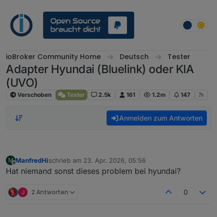
Weiter zum Inhalt
ioBroker Community Home
Deutsch
Tester
Adapter Hyundai (Bluelink) oder KIA
(UVO)
Verschoben
Tester
2.5k
161
1.2m
147
Anmelden zum Antworten
ManfredHi
schrieb am
23. Apr. 2026, 05:56
M
zuletzt editiert von
Offline
Hat niemand sonst dieses problem bei hyundai?
J
2 Antworten
0