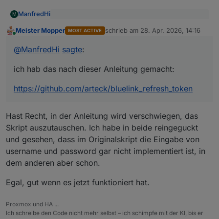
Collecting wsproto==1.2.0

ManfredHi
M
  Using cached wsproto-1.2.0-py3-none-any.w
@
Meister-Mopper
sagte
:
Collecting urllib3[socks]<3.0,>=2.5.0

Meister Mopper
schrieb am
28. Apr. 2026, 14:16
MOST ACTIVE
zuletzt editiert von
  Using cached urllib3-2.6.3-py3-none-any.w
Online
ich hab das nach dieser Anleitung gemacht:
@
ManfredHi
  Using cached urllib3-2.6.2-py3-none-any.w
@
ManfredHi
sagte
:
  Using cached urllib3-2.6.1-py3-none-any.w
Du musst nach der erfolgten Installation das
https://github.com/arteck/bluelink_refresh_token
  Using cached urllib3-2.6.0-py3-none-any.w
Skript gegen das aus dem Repo von
@
arteck
ich hab das nach dieser Anleitung gemacht:
Installing collected packages: sortedcontai
austauschen.
Successfully installed PySocks-1.7.1 attrs-
https://github.com/arteck/bluelink_refresh_token
(.venv) iobuser@iobroker:~/bluelink_refresh
usage: bluelinktoken.py [-h] --brand {hyund
bluelinktoken.py: error: unrecognized argum
Hast Recht, in der Anleitung wird verschwiegen, das
Skript auszutauschen. Ich habe in beide reingeguckt
und gesehen, dass im Originalskript die Eingabe von
username und password gar nicht implementiert ist, in
dem anderen aber schon.
Egal, gut wenn es jetzt funktioniert hat.
Proxmox und HA ...
Ich schreibe den Code nicht mehr selbst – ich schimpfe mit der KI, bis er