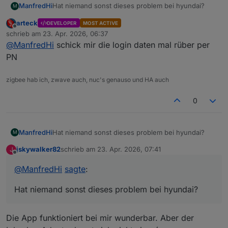
ManfredHi
Hat niemand sonst dieses problem bei hyundai?
M
arteck
DEVELOPER
MOST ACTIVE
Offline
schrieb am
23. Apr. 2026, 06:37
zuletzt editiert von
@
ManfredHi
schick mir die login daten mal rüber per
PN
zigbee hab ich, zwave auch, nuc's genauso und HA auch
0
ManfredHi
Hat niemand sonst dieses problem bei hyundai?
M
jskywalker82
schrieb am
23. Apr. 2026, 07:41
J
zuletzt editiert von
Offline
@
ManfredHi
sagte
:
Hat niemand sonst dieses problem bei hyundai?
Die App funktioniert bei mir wunderbar. Aber der