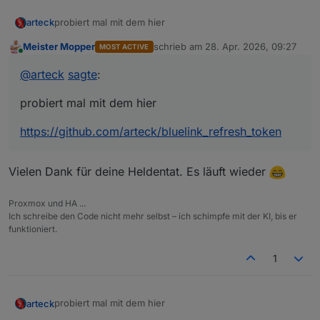
probiert mal mit dem hier
arteck
Meister Mopper
schrieb am
28. Apr. 2026, 09:27
MOST ACTIVE
https://github.com/arteck/bluelink_refresh_token
zuletzt editiert von
Online
@
arteck
sagte
:
probiert mal mit dem hier
https://github.com/arteck/bluelink_refresh_token
Vielen Dank für deine Heldentat. Es läuft wieder
Proxmox und HA ...
Ich schreibe den Code nicht mehr selbst – ich schimpfe mit der KI, bis er
funktioniert.
1
probiert mal mit dem hier
arteck