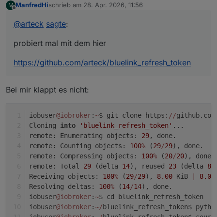
ManfredHi
schrieb am
28. Apr. 2026, 11:56
M
https://github.com/arteck/bluelink_refresh_token
zuletzt editiert von
Offline
@
arteck
sagte
:
probiert mal mit dem hier
https://github.com/arteck/bluelink_refresh_token
Bei mir klappt es nicht:
iobuser
@iobroker
:
~
$ git clone https:
/
/
github.com
Cloning 
into
'bluelink_refresh_token'
...
remote: Enumerating objects: 
29
, done.
remote: Counting objects: 
100
%
 (
29
/
29
), done.
remote: Compressing objects: 
100
%
 (
20
/
20
), done.
remote: Total 
29
 (delta 
14
), reused 
23
 (delta 
8
)
Receiving objects: 
100
%
 (
29
/
29
), 
8.00
 KiB 
|
8.00
Resolving deltas: 
100
%
 (
14
/
14
), done.
iobuser
@iobroker
:
~
$ cd bluelink_refresh_token
iobuser
@iobroker
:
~
/
bluelink_refresh_token$ pytho
iobuser
@iobroker
:
~
/
bluelink_refresh_token$ sourc