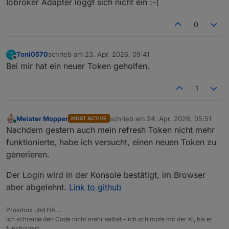
Iobroker Adapter loggt sich nicht ein :-(
0
Toni0570
schrieb am
23. Apr. 2026, 09:41
T
zuletzt editiert von
Offline
Bei mir hat ein neuer Token geholfen.
1
Meister Mopper
schrieb am
24. Apr. 2026, 05:51
MOST ACTIVE
zuletzt editiert von
Online
Nachdem gestern auch mein refresh Token nicht mehr
funktionierte, habe ich versucht, einen neuen Token zu
generieren.
Der Login wird in der Konsole bestätigt, im Browser
aber abgelehnt.
Link to github
Proxmox und HA ...
Ich schreibe den Code nicht mehr selbst – ich schimpfe mit der KI, bis er
funktioniert.