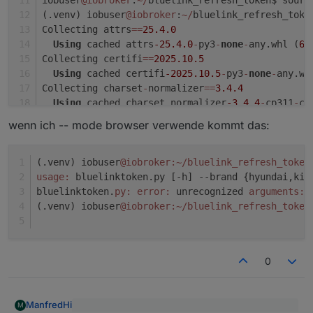
(.venv) iobuser
@iobroker
:
~
/
bluelink_refresh_toke
Collecting attrs
=
=
25.4
.0
Using
 cached attrs
-25.4
.0
-
py3
-
none
-
any.whl (
67
Collecting certifi
=
=
2025.10
.5
Using
 cached certifi
-2025.10
.5
-
py3
-
none
-
any.wh
Collecting charset
-
normalizer
=
=
3.4
.4
Using
 cached charset_normalizer
-3.4
.4
-
cp311
-
cp
Collecting h11
=
=
0.16
.0
wenn ich -- mode browser verwende kommt das:
Using
 cached h11
-0.16
.0
-
py3
-
none
-
any.whl (
37
 k
Collecting idna
=
=
3.11
Using
 cached idna
-3.11
-
py3
-
none
-
any.whl (
71
 kB
(.venv) iobuser
@iobroker
:~/bluelink_refresh_token
Collecting outcome
=
=
1.3
.0
.post0
usage:
 bluelinktoken.py [-h] --brand {hyundai,kia
Using
 cached outcome
-1.3
.0
.post0
-
py2.py3
-
none
-
bluelinktoken.
py:
error:
 unrecognized 
arguments:
 
Collecting PySocks
=
=
1.7
.1
(.venv) iobuser
@iobroker
:~/bluelink_refresh_token
Using
 cached PySocks
-1.7
.1
-
py3
-
none
-
any.whl (
1
Collecting requests
=
=
2.32
.5
Using
 cached requests
-2.32
.5
-
py3
-
none
-
any.whl 
0
Collecting selenium
=
=
4.36
.0
Using
 cached selenium
-4.36
.0
-
py3
-
none
-
any.whl 
Collecting sniffio
=
=
1.3
.1
ManfredHi
M
Using
 cached sniffio
-1.3
.1
-
py3
-
none
-
any.whl (
1