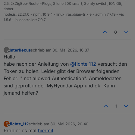
2.5, 2xZigBee-Router-Plugs, Sileno 500 smart, Somfy switch, IONIQ5,
tibber
node.js: 22.21.0 - npm: 10.9.4 - linux: raspbian-trixie - admin 7.7.19 - vis
1.5.6 - js-controller: 7.0.7
0
Interflexus
schrieb am
30. Mai 2026, 16:37
I
zuletzt editiert von
Offline
Hallo,
habe nach der Anleitung von
@
fichte_112
versucht den
Token zu holen. Leider gibt der Browser folgenden
Fehler: " not allowed Authentication". Anmeldedaten
sind geprüft in der MyHyundai App und ok. Kann
jemand helfen?
1
fichte_112
schrieb am
30. Mai 2026, 20:40
F
zuletzt editiert von
Offline
Probier es mal
hiermit
.