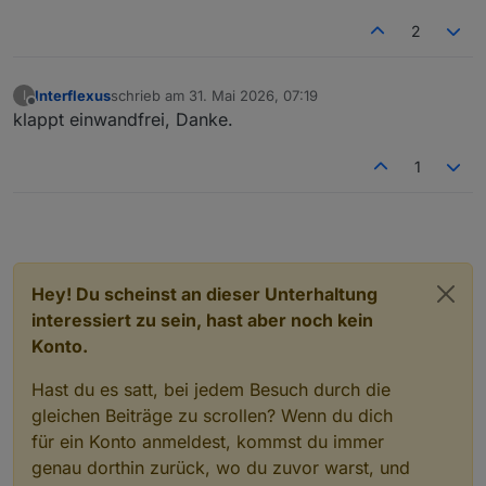
2
Interflexus
schrieb am
31. Mai 2026, 07:19
I
zuletzt editiert von
Offline
klappt einwandfrei, Danke.
1
Hey! Du scheinst an dieser Unterhaltung
interessiert zu sein, hast aber noch kein
Konto.
Hast du es satt, bei jedem Besuch durch die
gleichen Beiträge zu scrollen? Wenn du dich
für ein Konto anmeldest, kommst du immer
genau dorthin zurück, wo du zuvor warst, und