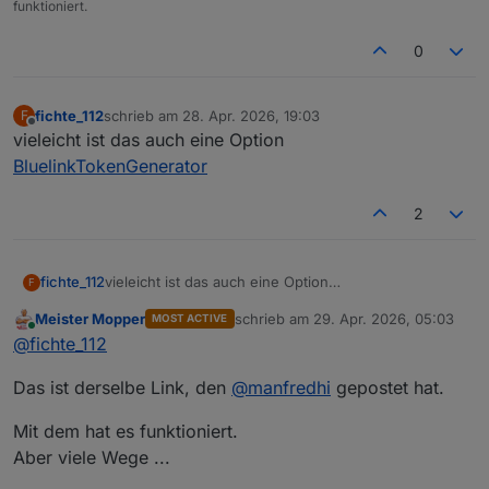
funktioniert.
0
fichte_112
schrieb am
28. Apr. 2026, 19:03
F
zuletzt editiert von
Offline
vieleicht ist das auch eine Option
BluelinkTokenGenerator
2
fichte_112
vieleicht ist das auch eine Option
F
BluelinkTokenGenerator
Meister Mopper
schrieb am
29. Apr. 2026, 05:03
MOST ACTIVE
zuletzt editiert von
Online
@
fichte_112
Das ist derselbe Link, den
@
manfredhi
gepostet hat.
Mit dem hat es funktioniert.
Aber viele Wege ...