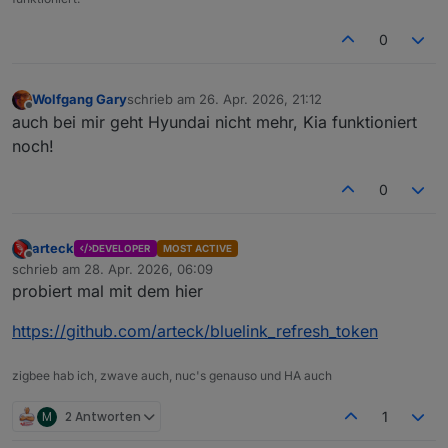
0
Wolfgang Gary
schrieb am
26. Apr. 2026, 21:12
zuletzt editiert von
Offline
auch bei mir geht Hyundai nicht mehr, Kia funktioniert
noch!
0
arteck
DEVELOPER
MOST ACTIVE
Offline
schrieb am
28. Apr. 2026, 06:09
zuletzt editiert von
probiert mal mit dem hier
https://github.com/arteck/bluelink_refresh_token
zigbee hab ich, zwave auch, nuc's genauso und HA auch
M
2 Antworten
1