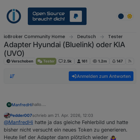
Weiter zum Inhalt
ioBroker Community Home
Deutsch
Tester
Adapter Hyundai (Bluelink) oder KIA
(UVO)
Verschoben
Tester
2.5k
161
1.2m
147
Anmelden zum Antworten
hallo.
ManfredHi
M
hab heute im log folgendes gesehen:
Pedder007
schrieb am
21. Apr. 2026, 12:03
bluelink.0

zuletzt editiert von
Offline
@
ManfredHi
hatte ja das gleiche Fehlerbild und hatte
2026-04-21 11:39:18.123	error	next auto lo
Wenn ich die Registrierung neu durchführe, dann
bisher nicht versucht ein neues Token zu generieren.
kommt immer das:
bluelink.0

Heute lief der Adapter dann plötzlich wieder
PS Z:\> python .\bluelinktoken.py --brand hy