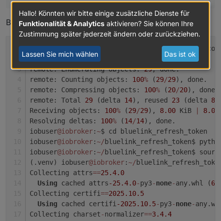
Hallo! Könnten wir bitte einige zusätzliche Dienste für
Bei mir klappt es nicht:
Funktionalität & Analytics
aktivieren? Sie können Ihre
Zustimmung später jederzeit ändern oder zurückziehen.
iobuser
@iobroker
:
~
$ git clone https:
/
/
github.com
Lassen Sie mich wählen
Das ist ok
Cloning 
into
'bluelink_refresh_token'
...
remote: Enumerating objects: 
29
, done.
remote: Counting objects: 
100
%
 (
29
/
29
), done.
remote: Compressing objects: 
100
%
 (
20
/
20
), done.
remote: Total 
29
 (delta 
14
), reused 
23
 (delta 
8
)
Receiving objects: 
100
%
 (
29
/
29
), 
8.00
 KiB 
|
8.00
Resolving deltas: 
100
%
 (
14
/
14
), done.
iobuser
@iobroker
:
~
$ cd bluelink_refresh_token
iobuser
@iobroker
:
~
/
bluelink_refresh_token$ pytho
iobuser
@iobroker
:
~
/
bluelink_refresh_token$ sourc
(.venv) iobuser
@iobroker
:
~
/
bluelink_refresh_toke
Collecting attrs
=
=
25.4
.0
Using
 cached attrs
-25.4
.0
-
py3
-
none
-
any.whl (
67
Collecting certifi
=
=
2025.10
.5
Using
 cached certifi
-2025.10
.5
-
py3
-
none
-
any.wh
Collecting charset
-
normalizer
=
=
3.4
.4