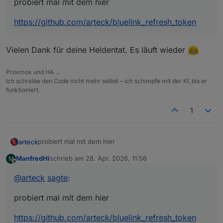
probiert mal mit dem hier
https://github.com/arteck/bluelink_refresh_token
Vielen Dank für deine Heldentat. Es läuft wieder
Proxmox und HA ...
Ich schreibe den Code nicht mehr selbst – ich schimpfe mit der KI, bis er
funktioniert.
1
probiert mal mit dem hier
arteck
ManfredHi
schrieb am
28. Apr. 2026, 11:56
M
https://github.com/arteck/bluelink_refresh_token
zuletzt editiert von
Offline
@
arteck
sagte
:
probiert mal mit dem hier
https://github.com/arteck/bluelink_refresh_token