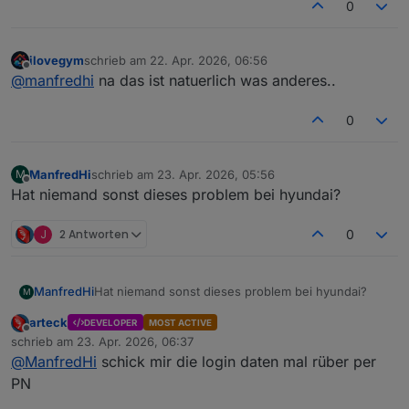
0
ilovegym
schrieb am
22. Apr. 2026, 06:56
zuletzt editiert von
Offline
@
manfredhi
na das ist natuerlich was anderes..
0
ManfredHi
schrieb am
23. Apr. 2026, 05:56
M
zuletzt editiert von
Offline
Hat niemand sonst dieses problem bei hyundai?
J
2 Antworten
0
ManfredHi
Hat niemand sonst dieses problem bei hyundai?
M
arteck
DEVELOPER
MOST ACTIVE
Offline
schrieb am
23. Apr. 2026, 06:37
zuletzt editiert von
@
ManfredHi
schick mir die login daten mal rüber per
PN