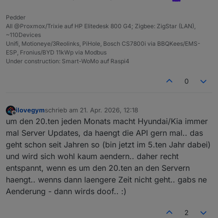
2026-04-21 11:39:18.123	error	Server is no
Opening login page: https://idpconnect-eu.h
Pedder
bluelink.0

All @Proxmox/Trixie auf HP Elitedesk 800 G4; Zigbee: ZigStar (LAN),
===========================================
~110Devices
Please log in manually in the browser window
Unifi, Motioneye/3Reolinks, PiHole, Bosch CS7800i via BBQKees/EMS-
The script will wait for you to complete th
ESP, Fronius/BYD 11kWp via Modbus
===========================================
Under construction: Smart-WoMo auf Raspi4
✅ Login successful! Element found.

0
Redirecting to: https://idpconnect-eu.hyund
 - [1] Waiting for redirect URLwith code

 - [2] Waiting for redirect URLwith code

ilovegym
schrieb am
21. Apr. 2026, 12:18
 - [3] Waiting for redirect URLwith code

zuletzt editiert von
Offline
 - [4] Waiting for redirect URLwith code

um den 20.ten jeden Monats macht Hyundai/Kia immer
 - [5] Waiting for redirect URLwith code

mal Server Updates, da haengt die API gern mal.. das
 - [6] Waiting for redirect URLwith code

geht schon seit Jahren so (bin jetzt im 5.ten Jahr dabei)
 - [7] Waiting for redirect URLwith code

und wird sich wohl kaum aendern.. daher recht
 - [8] Waiting for redirect URLwith code

 - [9] Waiting for redirect URLwith code

entspannt, wenn es um den 20.ten an den Servern
 - [10] Waiting for redirect URLwith code

haengt.. wenns dann laengere Zeit nicht geht.. gabs ne
Aenderung - dann wirds doof.. :)
❌ Failed to get redirected to correct URL, 
2