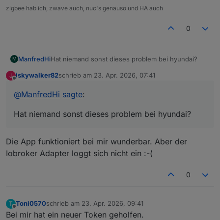
zigbee hab ich, zwave auch, nuc's genauso und HA auch
0
ManfredHi
Hat niemand sonst dieses problem bei hyundai?
M
jskywalker82
schrieb am
23. Apr. 2026, 07:41
J
zuletzt editiert von
Offline
@
ManfredHi
sagte
:
Hat niemand sonst dieses problem bei hyundai?
Die App funktioniert bei mir wunderbar. Aber der
Iobroker Adapter loggt sich nicht ein :-(
0
Toni0570
schrieb am
23. Apr. 2026, 09:41
T
zuletzt editiert von
Offline
Bei mir hat ein neuer Token geholfen.