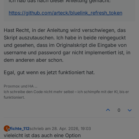
ich hab das nach dieser Anleitung gemacht:
Installing collected packages: sortedcontai
austauschen.
Successfully installed PySocks-1.7.1 attrs-
https://github.com/arteck/bluelink_refresh_token
(.venv) iobuser@iobroker:~/bluelink_refresh
usage: bluelinktoken.py [-h] --brand {hyund
bluelinktoken.py: error: unrecognized argum
Hast Recht, in der Anleitung wird verschwiegen, das
Skript auszutauschen. Ich habe in beide reingeguckt
und gesehen, dass im Originalskript die Eingabe von
username und password gar nicht implementiert ist, in
dem anderen aber schon.
Egal, gut wenn es jetzt funktioniert hat.
Proxmox und HA ...
Ich schreibe den Code nicht mehr selbst – ich schimpfe mit der KI, bis er
funktioniert.
0
fichte_112
schrieb am
28. Apr. 2026, 19:03
F
zuletzt editiert von
Offline
vieleicht ist das auch eine Option