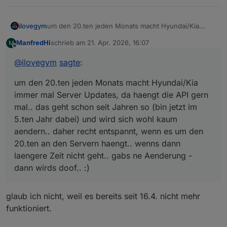
ilovegym
um den 20.ten jeden Monats macht Hyundai/Kia
immer mal Server Updates, da haengt die API gern
ManfredHi
schrieb am
21. Apr. 2026, 16:07
M
mal.. das geht schon seit Jahren so (bin jetzt im 5.ten
zuletzt editiert von
Offline
Jahr dabei) und wird sich wohl kaum aendern.. daher
@
ilovegym
sagte
:
recht entspannt, wenn es um den 20.ten an den
Servern haengt.. wenns dann laengere Zeit nicht
um den 20.ten jeden Monats macht Hyundai/Kia
geht.. gabs ne Aenderung - dann wirds doof.. :)
immer mal Server Updates, da haengt die API gern
mal.. das geht schon seit Jahren so (bin jetzt im
5.ten Jahr dabei) und wird sich wohl kaum
aendern.. daher recht entspannt, wenn es um den
20.ten an den Servern haengt.. wenns dann
laengere Zeit nicht geht.. gabs ne Aenderung -
dann wirds doof.. :)
glaub ich nicht, weil es bereits seit 16.4. nicht mehr
funktioniert.