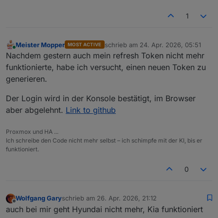
1
Meister Mopper
schrieb am
24. Apr. 2026, 05:51
MOST ACTIVE
zuletzt editiert von
Online
Nachdem gestern auch mein refresh Token nicht mehr
funktionierte, habe ich versucht, einen neuen Token zu
generieren.
Der Login wird in der Konsole bestätigt, im Browser
aber abgelehnt.
Link to github
Proxmox und HA ...
Ich schreibe den Code nicht mehr selbst – ich schimpfe mit der KI, bis er
funktioniert.
0
Wolfgang Gary
schrieb am
26. Apr. 2026, 21:12
zuletzt editiert von
Offline
auch bei mir geht Hyundai nicht mehr, Kia funktioniert