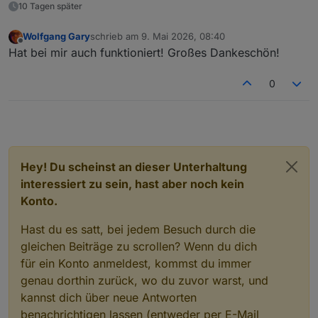
10 Tagen später
Wolfgang Gary
schrieb am
9. Mai 2026, 08:40
zuletzt editiert von
Offline
Hat bei mir auch funktioniert! Großes Dankeschön!
0
Hey! Du scheinst an dieser Unterhaltung
interessiert zu sein, hast aber noch kein
Konto.
Hast du es satt, bei jedem Besuch durch die
gleichen Beiträge zu scrollen? Wenn du dich
für ein Konto anmeldest, kommst du immer
genau dorthin zurück, wo du zuvor warst, und
kannst dich über neue Antworten
benachrichtigen lassen (entweder per E-Mail