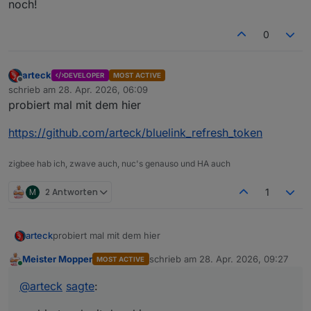
noch!
0
arteck
DEVELOPER
MOST ACTIVE
Offline
schrieb am
28. Apr. 2026, 06:09
zuletzt editiert von
probiert mal mit dem hier
https://github.com/arteck/bluelink_refresh_token
zigbee hab ich, zwave auch, nuc's genauso und HA auch
M
2 Antworten
1
probiert mal mit dem hier
arteck
Meister Mopper
schrieb am
28. Apr. 2026, 09:27
MOST ACTIVE
https://github.com/arteck/bluelink_refresh_token
zuletzt editiert von
Online
@
arteck
sagte
: