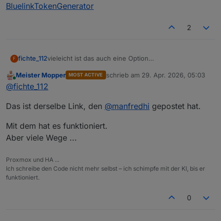
BluelinkTokenGenerator
2
fichte_112
vieleicht ist das auch eine Option
F
BluelinkTokenGenerator
Meister Mopper
schrieb am
29. Apr. 2026, 05:03
MOST ACTIVE
zuletzt editiert von
Online
@
fichte_112
Das ist derselbe Link, den
@
manfredhi
gepostet hat.
Mit dem hat es funktioniert.
Aber viele Wege ...
Proxmox und HA ...
Ich schreibe den Code nicht mehr selbst – ich schimpfe mit der KI, bis er
funktioniert.
0