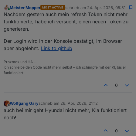
Meister Mopper
schrieb am
24. Apr. 2026, 05:51
MOST ACTIVE
zuletzt editiert von
Online
Nachdem gestern auch mein refresh Token nicht mehr
funktionierte, habe ich versucht, einen neuen Token zu
generieren.
Der Login wird in der Konsole bestätigt, im Browser
aber abgelehnt.
Link to github
Proxmox und HA ...
Ich schreibe den Code nicht mehr selbst – ich schimpfe mit der KI, bis er
funktioniert.
0
Wolfgang Gary
schrieb am
26. Apr. 2026, 21:12
zuletzt editiert von
Offline
auch bei mir geht Hyundai nicht mehr, Kia funktioniert
noch!
0