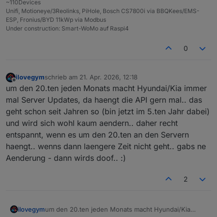
~110Devices
Please log in manually in the browser window
Unifi, Motioneye/3Reolinks, PiHole, Bosch CS7800i via BBQKees/EMS-
The script will wait for you to complete th
ESP, Fronius/BYD 11kWp via Modbus
===========================================
Under construction: Smart-WoMo auf Raspi4
✅ Login successful! Element found.

0
Redirecting to: https://idpconnect-eu.hyund
 - [1] Waiting for redirect URLwith code

 - [2] Waiting for redirect URLwith code

ilovegym
schrieb am
21. Apr. 2026, 12:18
 - [3] Waiting for redirect URLwith code

zuletzt editiert von
Offline
 - [4] Waiting for redirect URLwith code

um den 20.ten jeden Monats macht Hyundai/Kia immer
 - [5] Waiting for redirect URLwith code

mal Server Updates, da haengt die API gern mal.. das
 - [6] Waiting for redirect URLwith code

geht schon seit Jahren so (bin jetzt im 5.ten Jahr dabei)
 - [7] Waiting for redirect URLwith code

und wird sich wohl kaum aendern.. daher recht
 - [8] Waiting for redirect URLwith code

 - [9] Waiting for redirect URLwith code

entspannt, wenn es um den 20.ten an den Servern
 - [10] Waiting for redirect URLwith code

haengt.. wenns dann laengere Zeit nicht geht.. gabs ne
Aenderung - dann wirds doof.. :)
❌ Failed to get redirected to correct URL, 
2
ilovegym
um den 20.ten jeden Monats macht Hyundai/Kia