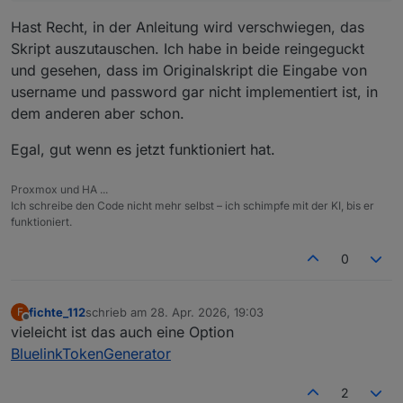
usage: bluelinktoken.py [-h] --brand {hyund
bluelinktoken.py: error: unrecognized argum
Hast Recht, in der Anleitung wird verschwiegen, das
Skript auszutauschen. Ich habe in beide reingeguckt
und gesehen, dass im Originalskript die Eingabe von
username und password gar nicht implementiert ist, in
dem anderen aber schon.
Egal, gut wenn es jetzt funktioniert hat.
Proxmox und HA ...
Ich schreibe den Code nicht mehr selbst – ich schimpfe mit der KI, bis er
funktioniert.
0
fichte_112
schrieb am
28. Apr. 2026, 19:03
F
zuletzt editiert von
Offline
vieleicht ist das auch eine Option
BluelinkTokenGenerator
2