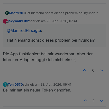
ManfredHi
Hat niemand sonst dieses problem bei hyundai?
M
jskywalker82
schrieb am
23. Apr. 2026, 07:41
J
zuletzt editiert von
Offline
@
ManfredHi
sagte
:
Hat niemand sonst dieses problem bei hyundai?
Die App funktioniert bei mir wunderbar. Aber der
Iobroker Adapter loggt sich nicht ein :-(
0
Toni0570
schrieb am
23. Apr. 2026, 09:41
T
zuletzt editiert von
Offline
Bei mir hat ein neuer Token geholfen.
1