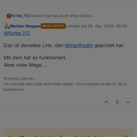
fichte_112
vieleicht ist das auch eine Option
F
BluelinkTokenGenerator
Meister Mopper
schrieb am
29. Apr. 2026, 05:03
MOST ACTIVE
zuletzt editiert von
Online
@
fichte_112
Das ist derselbe Link, den
@
manfredhi
gepostet hat.
Mit dem hat es funktioniert.
Aber viele Wege ...
Proxmox und HA ...
Ich schreibe den Code nicht mehr selbst – ich schimpfe mit der KI, bis er
funktioniert.
0