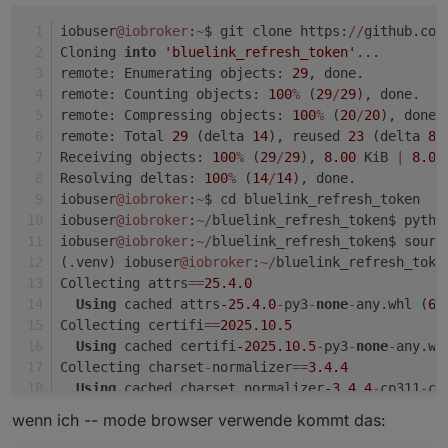
iobuser
@iobroker
:
~
$ git clone https:
/
/
github.com
Cloning 
into
'bluelink_refresh_token'
...
remote: Enumerating objects: 
29
, done.
remote: Counting objects: 
100
%
 (
29
/
29
), done.
remote: Compressing objects: 
100
%
 (
20
/
20
), done.
remote: Total 
29
 (delta 
14
), reused 
23
 (delta 
8
)
Receiving objects: 
100
%
 (
29
/
29
), 
8.00
 KiB 
|
8.00
Resolving deltas: 
100
%
 (
14
/
14
), done.
iobuser
@iobroker
:
~
$ cd bluelink_refresh_token
iobuser
@iobroker
:
~
/
bluelink_refresh_token$ pytho
iobuser
@iobroker
:
~
/
bluelink_refresh_token$ sourc
(.venv) iobuser
@iobroker
:
~
/
bluelink_refresh_toke
Collecting attrs
=
=
25.4
.0
Using
 cached attrs
-25.4
.0
-
py3
-
none
-
any.whl (
67
Collecting certifi
=
=
2025.10
.5
Using
 cached certifi
-2025.10
.5
-
py3
-
none
-
any.wh
Collecting charset
-
normalizer
=
=
3.4
.4
Using
 cached charset_normalizer
-3.4
.4
-
cp311
-
cp
Collecting h11
=
=
0.16
.0
wenn ich -- mode browser verwende kommt das:
Using
 cached h11
-0.16
.0
-
py3
-
none
-
any.whl (
37
 k