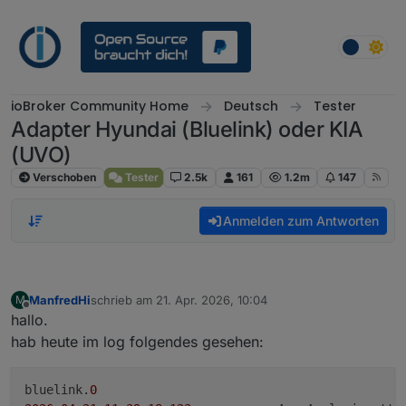
Weiter zum Inhalt
ioBroker Community Home
Deutsch
Tester
Adapter Hyundai (Bluelink) oder KIA
(UVO)
Verschoben
Tester
2.5k
161
1.2m
147
Anmelden zum Antworten
ManfredHi
schrieb am
21. Apr. 2026, 10:04
M
zuletzt editiert von
Offline
hallo.
hab heute im log folgendes gesehen:
bluelink.
0