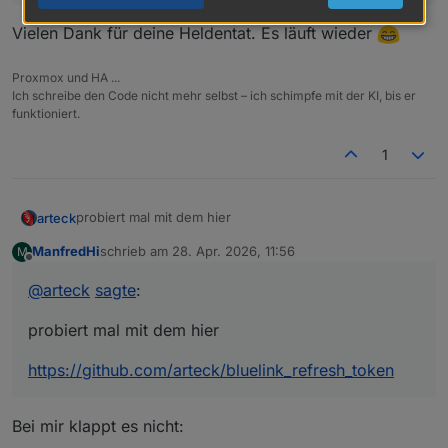
Vielen Dank für deine Heldentat. Es läuft wieder
Proxmox und HA ...
Ich schreibe den Code nicht mehr selbst – ich schimpfe mit der KI, bis er
funktioniert.
1
probiert mal mit dem hier
arteck
ManfredHi
schrieb am
28. Apr. 2026, 11:56
M
https://github.com/arteck/bluelink_refresh_token
zuletzt editiert von
Offline
@
arteck
sagte
:
probiert mal mit dem hier
https://github.com/arteck/bluelink_refresh_token
Bei mir klappt es nicht: