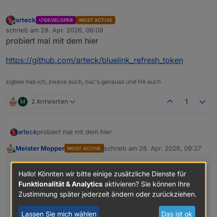
arteck
DEVELOPER
MOST ACTIVE
Offline
schrieb am
28. Apr. 2026, 06:09
zuletzt editiert von
probiert mal mit dem hier
https://github.com/arteck/bluelink_refresh_token
zigbee hab ich, zwave auch, nuc's genauso und HA auch
M
2 Antworten
1
probiert mal mit dem hier
arteck
Meister Mopper
schrieb am
28. Apr. 2026, 09:27
MOST ACTIVE
https://github.com/arteck/bluelink_refresh_token
zuletzt editiert von
Online
@
arteck
sagte
:
Hallo! Könnten wir bitte einige zusätzliche Dienste für
Funktionalität & Analytics
aktivieren? Sie können Ihre
probiert mal mit dem hier
Zustimmung später jederzeit ändern oder zurückziehen.
https://github.com/arteck/bluelink_refresh_token
Lassen Sie mich wählen
Das ist ok