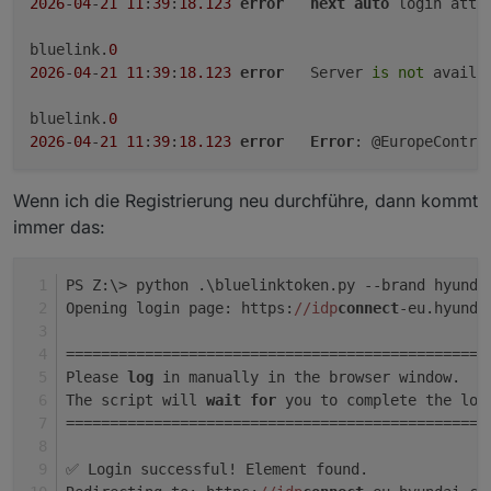
2026
-
04
-
21
11
:
39
:
18.123
error
next
auto
 login atte
bluelink.
0
2026
-
04
-
21
11
:
39
:
18.123
error
	Server 
is
not
 availa
bluelink.
0
2026
-
04
-
21
11
:
39
:
18.123
error
Error
: @EuropeContro
Wenn ich die Registrierung neu durchführe, dann kommt
immer das:
PS Z:\> python .\bluelinktoken.py --brand hyunda
Opening login page: https:
//idp
connect
-eu.hyunda
================================================
Please 
log
 in manually in the browser window.
The script will 
wait
for
 you to complete the log
================================================
✅ Login successful! Element found.