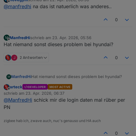
zuletzt editiert von
Offline
@
manfredhi
na das ist natuerlich was anderes..
0
ManfredHi
schrieb am
23. Apr. 2026, 05:56
M
zuletzt editiert von
Offline
Hat niemand sonst dieses problem bei hyundai?
J
2 Antworten
0
ManfredHi
Hat niemand sonst dieses problem bei hyundai?
M
arteck
DEVELOPER
MOST ACTIVE
Offline
schrieb am
23. Apr. 2026, 06:37
zuletzt editiert von
@
ManfredHi
schick mir die login daten mal rüber per
PN
zigbee hab ich, zwave auch, nuc's genauso und HA auch
0