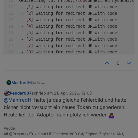
Redirecting to: https:
//idp
connect
-eu.hyundai.co
 - [
1
] Waiting 
for
 redirect URLwith code
 - [
2
] Waiting 
for
 redirect URLwith code
 - [
3
] Waiting 
for
 redirect URLwith code
 - [
4
] Waiting 
for
 redirect URLwith code
 - [
5
] Waiting 
for
 redirect URLwith code
 - [
6
] Waiting 
for
 redirect URLwith code
 - [
7
] Waiting 
for
 redirect URLwith code
 - [
8
] Waiting 
for
 redirect URLwith code
 - [
9
] Waiting 
for
 redirect URLwith code
0
 - [
10
] Waiting 
for
 redirect URLwith code
❌ Failed to get redirected to correct URL, got h
hallo.
ManfredHi
M
An unexpected error occurred: 
'NoneType'
 object 
hab heute im log folgendes gesehen:
Pedder007
schrieb am
21. Apr. 2026, 12:03
bluelink.0

zuletzt editiert von
Offline
@
ManfredHi
hatte ja das gleiche Fehlerbild und hatte
2026-04-21 11:39:18.123	error	next auto lo
Wenn ich die Registrierung neu durchführe, dann
bisher nicht versucht ein neues Token zu generieren.
kommt immer das:
bluelink.0

Heute lief der Adapter dann plötzlich wieder
PS Z:\> python .\bluelinktoken.py --brand hy
2026-04-21 11:39:18.123	error	Server is no
Opening login page: https://idpconnect-eu.h
Pedder
bluelink.0

All @Proxmox/Trixie auf HP Elitedesk 800 G4; Zigbee: ZigStar (LAN),
===========================================