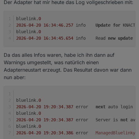
from selenium import webdriver

Achtung jetzt nur den Befehl für Hyundai oder KIA
Der Adapter hat mir heute das Log vollgeschrieben mit:
from selenium.common.exceptions import Timeo
verwenden!!!
from selenium.webdriver.chrome.options impor
für Hyundai
from selenium.webdriver.common.by import By

bluelink
.0
from selenium.webdriver.support.ui import We
2026
-04
-20
16
:
34
:
46.257
	info	
Update
for
 KNACTx
from selenium.webdriver.support import expec
bluelink
.0
2026
-04
-20
16
:
34
:
45.654
	info	Read 
new
update
f
# ------------------------------------------
für KIA
# Logging-Konfiguration

# ------------------------------------------
Da das alles Infos waren, habe ich ihn dann auf
logging.basicConfig(

Warnings umgestellt, was natürlich einen
    level=logging.INFO,

Adapterneustart erzeugt. Das Resultat davon war dann
    format="%(asctime)s %(levelname)s %(mess
nun aber:
    handlers=[logging.StreamHandler(sys.stdo
Hier geht es für beide weiter.
)

log: Final = logging.getLogger(__name__)

Jetzt sollte sich Chrome öffnen. Dort mit den
Benutzerdaten einloggen.
bluelink.
0
# ------------------------------------------
Nun sollte im Fenster von PowerShell ein Refresh
Als letztes kann nun noch die Ausführungsrichtlinien
# Datenklassen für Hyundai/Kia

2026
-
04
-
20
19
:
20
:
34.387
	error	
next
 auto login a
Token und ein Access Token erscheinen.
(Unrestricted) für PowerShell-Scripts entfernt und
# ------------------------------------------
bluelink.
0
Diese mit der Maus markieren und mit Strg-C
der temporäre Ordner gelöscht werden. Dazu in der
@dataclass(frozen=True)

2026
-
04
-
20
19
:
20
:
34.387
	error	Server is 
not
 ava
kopieren und in eine leere Textdatei mit Strg-V
Powershell die folgenden Befehle eingeben.
class BrandConfig:

A eingeben und mit Enter bestätigen.
bluelink.
0
einfügen.
    brand: str

Der Refresh Token ist das Passwort für den Bluelink
2026
-
04
-
20
19
:
20
:
34.386
	error	
ManagedBluelinkyE
    client_id: str

Adapter