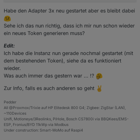
    client_secret: str

    redirect_final: str

Habe den Adapter 3x neu gestartet aber es bleibt dabei
    success_selector: str

    login_url: str

A eingeben und mit Enter bestätigen.
Sehe ich das nun richtig, dass ich mir nun schon wieder
ein neues Token generieren muss?
Viel Spass
def build_config(brand: str) -> BrandConfig:

    """Erzeugt die Konfiguration für Hyundai
Edit:
    base_url = f"https://idpconnect-eu.{bran
Ich habe die Instanz nun gerade nochmal gestartet (mit
dem bestehenden Token), siehe da es funktioniert
    if brand == "kia":

wieder.
        return BrandConfig(

            brand=brand,

Was auch immer das gestern war ... !?
            client_id="fdc85c00-0a2f-4c64-bc
            client_secret=os.getenv("KIA_CLI
Zur Info, falls es auch anderen so geht
            redirect_final="https://prd.eu-c
            success_selector="a.logout.user"
Pedder
            login_url=(

All @Proxmox/Trixie auf HP Elitedesk 800 G4; Zigbee: ZigStar (LAN),
                f"{base_url}authorize?"

~110Devices
                "ui_locales=de&"

Unifi, Motioneye/3Reolinks, PiHole, Bosch CS7800i via BBQKees/EMS-
                "scope=openid%20profile%20em
ESP, Fronius/BYD 11kWp via Modbus
                "response_type=code&"

Under construction: Smart-WoMo auf Raspi4
                "client_id=peukiaidm-online-
                "redirect_uri=https://www.ki