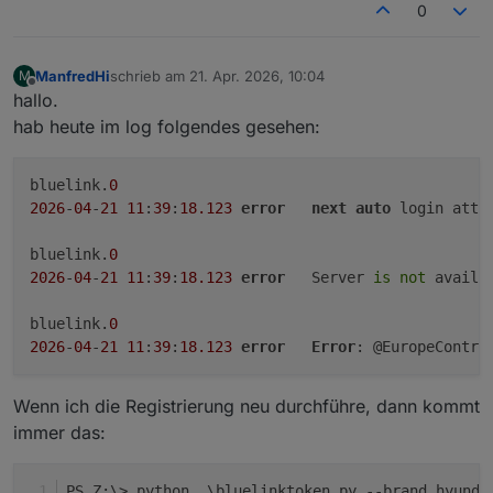
0
                "state=default"

            ),

        )

ManfredHi
schrieb am
21. Apr. 2026, 10:04
M
    # ---------- hyundai ----------

zuletzt editiert von
Offline
hallo.
    return BrandConfig(

        brand=brand,

hab heute im log folgendes gesehen:
        client_id="6d477c38-3ca4-4cf3-9557-2
        client_secret=os.getenv(

bluelink.
0
            "HYUNDAI_CLIENT_SECRET",

            "KUy49XxPzLpLuoK0xhBC77W6VXhmtQR
2026
-
04
-
21
11
:
39
:
18.123
error
next
auto
 login atte
        ),

        redirect_final="https://prd.eu-ccapi
bluelink.
0
        success_selector="button.mail_check"
2026
-
04
-
21
11
:
39
:
18.123
error
	Server 
is
not
 availa
        login_url=(

            f"{base_url}authorize?"

bluelink.
0
            "client_id=peuhyundaiidm-ctb&"

2026
-
04
-
21
11
:
39
:
18.123
error
Error
: @EuropeContro
            "redirect_uri=https://ctbapi.hyu
            "response_type=code&"

            "scope=openid+profile+email+phon
Wenn ich die Registrierung neu durchführe, dann kommt
        ),

immer das:
    )

PS Z:\> python .\bluelinktoken.py --brand hyunda