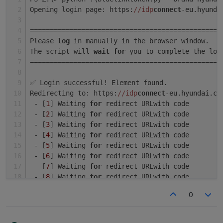
# ------------------------------------------
Opening login page: https:
//idp
connect
-eu.hyunda
# Selenium‑Helper

# ------------------------------------------
================================================
def init_driver(user_agent: str | None = Non
    options = Options()

Please 
log
 in manually in the browser window.
    if user_agent:

The script will 
wait
for
 you to complete the log
        options.add_argument(f"user-agent={u
================================================
    # Für lokale Entwicklung ist ein sichtba
✅ Login successful! Element found.
    # Entferne `--headless`, wenn du das UI 
Redirecting to: https:
//idp
connect
-eu.hyundai.co
    # options.add_argument("--headless")

 - [
1
] Waiting 
for
 redirect URLwith code
    options.add_argument("--disable-gpu")

 - [
2
] Waiting 
for
 redirect URLwith code
    options.add_argument("--no-sandbox")

 - [
3
] Waiting 
for
 redirect URLwith code
 - [
4
] Waiting 
for
 redirect URLwith code
    try:

        driver = webdriver.Chrome(options=op
 - [
5
] Waiting 
for
 redirect URLwith code
        driver.maximize_window()

 - [
6
] Waiting 
for
 redirect URLwith code
        return driver

 - [
7
] Waiting 
for
 redirect URLwith code
    except WebDriverException as exc:

 - [
8
] Waiting 
for
 redirect URLwith code
        log.error("Chromedriver konnte nicht
 - [
9
] Waiting 
for
 redirect URLwith code
        raise

0
 - [
10
] Waiting 
for
 redirect URLwith code
❌ Failed to get redirected to correct URL, got h
def wait_for_success(driver: webdriver.Chrom