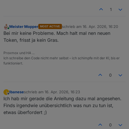
1
Meister Mopper
schrieb am
16. Apr. 2026, 16:20
MOST ACTIVE
zuletzt editiert von
Online
Bei mir keine Probleme. Mach halt mal nen neuen
Token, frisst ja kein Gras.
Proxmox und HA ...
Ich schreibe den Code nicht mehr selbst – ich schimpfe mit der KI, bis er
funktioniert.
0
Ibanese
schrieb am
16. Apr. 2026, 16:23
I
zuletzt editiert von
Offline
Ich hab mir gerade die Anleitung dazu mal angesehen.
Finds irgendwie unübersichtlich was nun zu tun ist,
etwas überfordert ;)
0