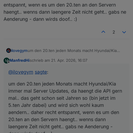
    try:

 - [9] Waiting for redirect URLwith code

entspannt, wenn es um den 20.ten an den Servern
        resp = requests.post(token_url, data
 - [10] Waiting for redirect URLwith code

haengt.. wenns dann laengere Zeit nicht geht.. gabs ne
        resp.raise_for_status()

        data = resp.json()

Aenderung - dann wirds doof.. :)
❌ Failed to get redirected to correct URL, 
        log.info("Token‑Austausch erfolgreic
        return {"access_token": data["access
2
    except requests.RequestException as exc:

        log.error("Fehler beim Token‑Austaus
        raise

ilovegym
um den 20.ten jeden Monats macht Hyundai/Kia
immer mal Server Updates, da haengt die API gern
ManfredHi
schrieb am
21. Apr. 2026, 16:07
M
mal.. das geht schon seit Jahren so (bin jetzt im 5.ten
zuletzt editiert von
# ------------------------------------------
Offline
Jahr dabei) und wird sich wohl kaum aendern.. daher
# Haupt‑Workflow

@
ilovegym
sagte
:
recht entspannt, wenn es um den 20.ten an den
# ------------------------------------------
Servern haengt.. wenns dann laengere Zeit nicht
def main() -> None:

um den 20.ten jeden Monats macht Hyundai/Kia
geht.. gabs ne Aenderung - dann wirds doof.. :)
    parser = argparse.ArgumentParser(descrip
immer mal Server Updates, da haengt die API gern
    parser.add_argument(

        "--brand",

mal.. das geht schon seit Jahren so (bin jetzt im
        required=True,

5.ten Jahr dabei) und wird sich wohl kaum
        choices=["hyundai", "kia"],

aendern.. daher recht entspannt, wenn es um den
        type=str.lower,

20.ten an den Servern haengt.. wenns dann
        help="Marke des Fahrzeugs (hyundai/k
    )

laengere Zeit nicht geht.. gabs ne Aenderung -
    args = parser.parse_args()
