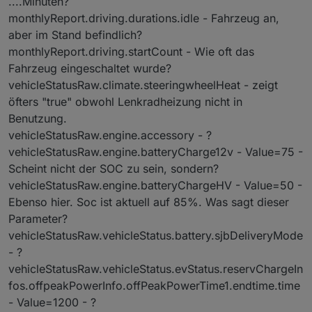
....Minuten?
monthlyReport.driving.durations.idle - Fahrzeug an,
aber im Stand befindlich?
monthlyReport.driving.startCount - Wie oft das
Fahrzeug eingeschaltet wurde?
vehicleStatusRaw.climate.steeringwheelHeat - zeigt
öfters "true" obwohl Lenkradheizung nicht in
Benutzung.
vehicleStatusRaw.engine.accessory - ?
vehicleStatusRaw.engine.batteryCharge12v - Value=75 -
Scheint nicht der SOC zu sein, sondern?
vehicleStatusRaw.engine.batteryChargeHV - Value=50 -
Ebenso hier. Soc ist aktuell auf 85%. Was sagt dieser
Parameter?
vehicleStatusRaw.vehicleStatus.battery.sjbDeliveryMode
- ?
vehicleStatusRaw.vehicleStatus.evStatus.reservChargeIn
fos.offpeakPowerInfo.offPeakPowerTime1.endtime.time
- Value=1200 - ?