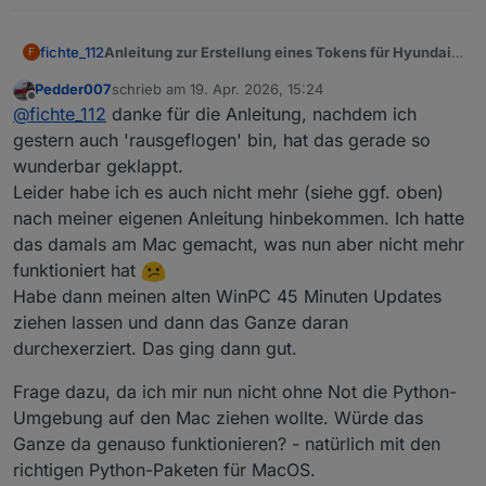
Anleitung zur Erstellung eines Tokens für Hyundai
fichte_112
F
oder KIA mit Windows
Pedder007
schrieb am
19. Apr. 2026, 15:24
Python Releases for Windows
installieren.
zuletzt editiert von
Offline
@
fichte_112
danke für die Anleitung, nachdem ich
Google Chrome
installieren
In der Konsole folgenden Befehl ausführen. (oder
gestern auch 'rausgeflogen' bin, hat das gerade so
den Adapter Bluelink löschen)
wunderbar geklappt.
Leider habe ich es auch nicht mehr (siehe ggf. oben)
Im Iobroker den Reiter Adapter anklicken. Dan den
nach meiner eigenen Anleitung hinbekommen. Ich hatte
Expertenmodus aktivieren und die Katze anklicken.
das damals am Mac gemacht, was nun aber nicht mehr
funktioniert hat
Habe dann meinen alten WinPC 45 Minuten Updates
ziehen lassen und dann das Ganze daran
durchexerziert. Das ging dann gut.
Frage dazu, da ich mir nun nicht ohne Not die Python-
Umgebung auf den Mac ziehen wollte. Würde das
Ganze da genauso funktionieren? - natürlich mit den
Den Reiter Benutzerdefiniert auswählen und
richtigen Python-Paketen für MacOS.
folgendes eintragen und installieren.