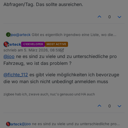
Abfragen/Tag. Das sollte ausreichen.
openstreetmap liefert die daten nicht mehr.. habs auf
komoot umgestellt
installier die GIT version dann gehts wieder
0
joo
@
arteck
Gibt es eigentlich irgendwo eine Liste, wo die
J
Werte des Objektbaums erklärt werden? Gibt doch ein paar
arteck
DEVELOPER
MOST ACTIVE
Werte, bei denen ich keine Idee habe, was sie bedeuten.
Offline
schrieb am
5. März 2026, 08:59
zuletzt editiert von arteck
3. Mai 2026, 10:08
@
joo
ne es sind zu viele und zu unterschiedliche pro
Fahrzeug, wo ist das problem ?
@
fichte_112
es gibt viele möglichkeiten ich bevorzuge
die wo man sich nicht unbedingt anmelden muss
zigbee hab ich, zwave auch, nuc's genauso und HA auch
0
@
joo
ne es sind zu viele und zu unterschiedliche pro
arteck