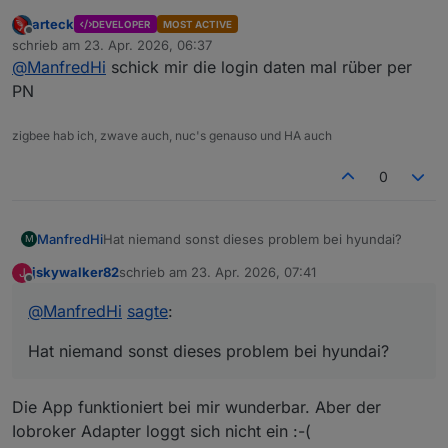
        # ----------------------------------
arteck
DEVELOPER
MOST ACTIVE
        parsed = urlparse(driver.current_url
Offline
schrieb am
23. Apr. 2026, 06:37
zuletzt editiert von
        qs = parse_qs(parsed.query)

@
ManfredHi
schick mir die login daten mal rüber per
        if "code" not in qs:

PN
            raise ValueError("Autorisation‑C
        code = qs["code"][0]

        log.debug("Gefundener Code: %s", cod
zigbee hab ich, zwave auch, nuc's genauso und HA auch
        tokens = exchange_code(token_url, co
0
        log.info("✅ Refresh‑Token: %s", toke
        log.info("✅ Access‑Token : %s", toke
ManfredHi
Hat niemand sonst dieses problem bei hyundai?
M
    except TimeoutException:

        log.error("Timeout – Login nicht abg
jskywalker82
schrieb am
23. Apr. 2026, 07:41
J
zuletzt editiert von
    finally:

Offline
        driver.quit()

@
ManfredHi
sagte
:
Hat niemand sonst dieses problem bei hyundai?
if __name__ == "__main__":

    main()

"@

Die App funktioniert bei mir wunderbar. Aber der
$code | Out-File -FilePath "$env:TEMP\token\
Iobroker Adapter loggt sich nicht ein :-(