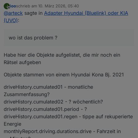
Fahrzeug, wo ist das problem ?
joo
schrieb am
10. März 2026, 05:40
J
@
fichte_112
es gibt viele möglichkeiten ich bevorzuge
zuletzt editiert von
Offline
@
arteck
sagte in
Adapter Hyundai (Bluelink) oder KIA
die wo man sich nicht unbedingt anmelden muss
(UVO)
:
wo ist das problem ?
Habe hier die Objekte aufgelistet, die mir noch ein
Rätsel aufgeben
Objekte stammen von einem Hyundai Kona Bj. 2021
driveHistory.cumulated01 - monatliche
Zusammenfassung?
driveHistory.cumulated02 - ? wöchentlich?
driveHistory.cumulated01.period - ?
driveHistory.cumulated01.regen - tippe auf rekuperierte
Energie
monthlyReport.driving.durations.drive - Fahrzeit in