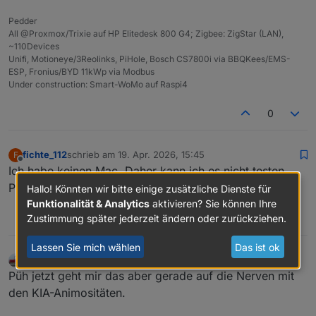
Pedder
All @Proxmox/Trixie auf HP Elitedesk 800 G4; Zigbee: ZigStar (LAN),
Jetzt Windows PowerShell mit administrativen
~110Devices
Rechten starten.
Unifi, Motioneye/3Reolinks, PiHole, Bosch CS7800i via BBQKees/EMS-
Jetzt folgende Befehle nacheinander ausführen.
ESP, Fronius/BYD 11kWp via Modbus
Under construction: Smart-WoMo auf Raspi4
0
A eingeben und mit Enter bestätigen.
fichte_112
schrieb am
19. Apr. 2026, 15:45
F
zuletzt editiert von
Offline
Ich habe keinen Mac. Daher kann ich es nicht testen.
$code = @"

import argparse

Probiere es einfach mal aus und teile dein Ergebnis.
Hallo! Könnten wir bitte einige zusätzliche Dienste für
import logging

Funktionalität & Analytics
aktivieren? Sie können Ihre
import os

1
Zustimmung später jederzeit ändern oder zurückziehen.
import re

import sys

Lassen Sie mich wählen
Das ist ok
from dataclasses import dataclass

Pedder007
schrieb am
20. Apr. 2026, 17:23
from typing import Final

zuletzt editiert von Pedder007
Offline
Püh jetzt geht mir das aber gerade auf die Nerven mit
from urllib.parse import parse_qs, urlparse

den KIA-Animositäten.
import requests
