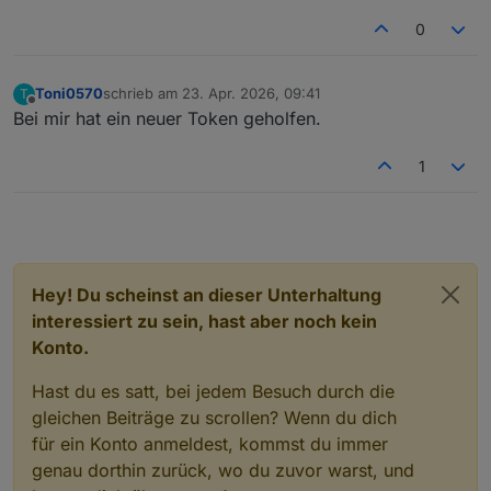
0
Toni0570
schrieb am
23. Apr. 2026, 09:41
T
zuletzt editiert von
Offline
Bei mir hat ein neuer Token geholfen.
1
Hey! Du scheinst an dieser Unterhaltung
interessiert zu sein, hast aber noch kein
Konto.
Hast du es satt, bei jedem Besuch durch die
gleichen Beiträge zu scrollen? Wenn du dich
für ein Konto anmeldest, kommst du immer
genau dorthin zurück, wo du zuvor warst, und