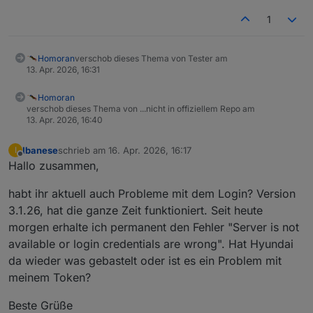
1
Homoran
verschob dieses Thema von Tester am
13. Apr. 2026, 16:31
Homoran
verschob dieses Thema von ...nicht in offiziellem Repo am
13. Apr. 2026, 16:40
Ibanese
schrieb am
16. Apr. 2026, 16:17
I
zuletzt editiert von
Offline
Hallo zusammen,
habt ihr aktuell auch Probleme mit dem Login? Version
3.1.26, hat die ganze Zeit funktioniert. Seit heute
morgen erhalte ich permanent den Fehler "Server is not
available or login credentials are wrong". Hat Hyundai
da wieder was gebastelt oder ist es ein Problem mit
meinem Token?
Beste Grüße