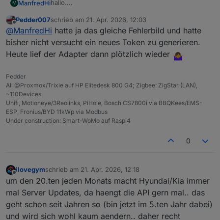
hallo.
ManfredHi
M
An unexpected error occurred: 
'NoneType'
 object 
    log.info("Warte bis das Erfolgs‑Element 
hab heute im log folgendes gesehen:
    wait = WebDriverWait(driver, timeout)

Pedder007
schrieb am
21. Apr. 2026, 12:03
bluelink.0

zuletzt editiert von
    wait.until(EC.presence_of_element_locate
Offline
@
ManfredHi
hatte ja das gleiche Fehlerbild und hatte
2026-04-21 11:39:18.123	error	next auto lo
    log.info("Erfolgs‑Element gefunden.")

Wenn ich die Registrierung neu durchführe, dann
bisher nicht versucht ein neues Token zu generieren.
kommt immer das:
bluelink.0

Heute lief der Adapter dann plötzlich wieder
PS Z:\> python .\bluelinktoken.py --brand hy
2026-04-21 11:39:18.123	error	Server is no
# ------------------------------------------
Opening login page: https://idpconnect-eu.h
# Token‑Austausch

Pedder
bluelink.0

# ------------------------------------------
All @Proxmox/Trixie auf HP Elitedesk 800 G4; Zigbee: ZigStar (LAN),
===========================================
def exchange_code(

~110Devices
Please log in manually in the browser window
    token_url: str,

Unifi, Motioneye/3Reolinks, PiHole, Bosch CS7800i via BBQKees/EMS-
The script will wait for you to complete th
    code: str,

ESP, Fronius/BYD 11kWp via Modbus
===========================================
    cfg: BrandConfig,

Under construction: Smart-WoMo auf Raspi4
) -> dict[str, str]:

✅ Login successful! Element found.

    payload = {

0
Redirecting to: https://idpconnect-eu.hyund
        "grant_type": "authorization_code",

 - [1] Waiting for redirect URLwith code

        "code": code,

 - [2] Waiting for redirect URLwith code

        "redirect_uri": cfg.redirect_final,

ilovegym
schrieb am
21. Apr. 2026, 12:18
 - [3] Waiting for redirect URLwith code

zuletzt editiert von
        "client_id": cfg.client_id,

Offline
 - [4] Waiting for redirect URLwith code

um den 20.ten jeden Monats macht Hyundai/Kia immer
        "client_secret": cfg.client_secret,

 - [5] Waiting for redirect URLwith code

mal Server Updates, da haengt die API gern mal.. das
    }

 - [6] Waiting for redirect URLwith code

    log.debug("POST %s – payload=%s", token_
geht schon seit Jahren so (bin jetzt im 5.ten Jahr dabei)
 - [7] Waiting for redirect URLwith code

und wird sich wohl kaum aendern.. daher recht
 - [8] Waiting for redirect URLwith code
