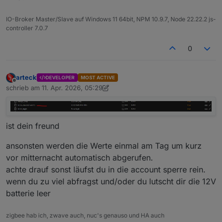
IO-Broker Master/Slave auf Windows 11 64bit, NPM 10.9.7, Node 22.22.2 js-
controller 7.0.7
0
arteck
DEVELOPER
MOST ACTIVE
Offline
schrieb am
11. Apr. 2026, 05:29
zuletzt editiert von arteck
4. Nov. 2026, 07:31
ist dein freund
ansonsten werden die Werte einmal am Tag um kurz
vor mitternacht automatisch abgerufen.
achte drauf sonst läufst du in die account sperre rein.
wenn du zu viel abfragst und/oder du lutscht dir die 12V
batterie leer
zigbee hab ich, zwave auch, nuc's genauso und HA auch