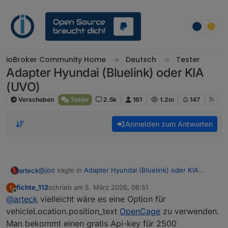
Weiter zum Inhalt
ioBroker Community Home
Deutsch
Tester
Adapter Hyundai (Bluelink) oder KIA
(UVO)
Verschoben
Tester
2.5k
161
1.2m
147
Anmelden zum Antworten
@
joo
sagte in
Adapter Hyundai (Bluelink) oder KIA
arteck
(UVO)
:
fichte_112
schrieb am
5. März 2026, 06:51
F
zuletzt editiert von
Offline
@
arteck
vielleicht wäre es eine Option für
@
PLCHome-0
Hast du eine Idee, woran es liegen
kann, dass ich seit dem 24.02 keine Einträge von
vehicleLocation.position_text
OpenCage
zu verwenden.
er nicht, ich schon.. :-)
vehicleLocation/position_text mehr sehe?
Man bekommt einen gratis Api-key für 2500