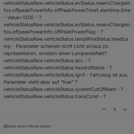
vehicleStatusRaw.vehicleStatus.evStatus.reservChargeIn
fos.offpeakPowerInfo.offPeakPowerTime1.starttime.time
- Value=1200 - ?
vehicleStatusRaw.vehicleStatus.evStatus.reservChargeIn
fos.offpeakPowerInfo.offPeakPowerFlag - ?
vehicleStatusRaw.vehicleStatus.lampWireStatus.headLa
mp - Parameter scheinen nicht Licht an/aus zu
repräsentieren, sondern einen Lampendefekt?
vehicleStatusRaw.vehicleStatus.acc - ?
vehicleStatusRaw.vehicleStatus.hazardStatus - ?
vehicleStatusRaw.vehicleStatus.ign3 - Fahrzeug ist aus,
Parameter steht aber auf "true" ?
vehicleStatusRaw.vehicleStatus.systemCutOffAlert - ?
vehicleStatusRaw.vehicleStatus.transCond - ?
0
etwa einem Monat später