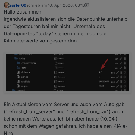
surfer09
schrieb am
10. Apr. 2026, 08:18
zuletzt editiert von surfer09
4. Okt. 2026, 10:19
Offline
Hallo zusammen,
irgendwie aktualisieren sich die Datenpunkte unterhalb
der Tagestouren bei mir nicht. Unterhalb des
Datenpunktes "today" stehen immer noch die
Kilometerwerte von gestern drin.
Ein Aktualisieren vom Server und auch vom Auto gab
("refresh_from_server" und "refresh_from_car") auch
keine neuen Werte aus. Ich bin aber heute (10.04.)
schon mit dem Wagen gefahren. Ich habe einen KIA e-
Niro.