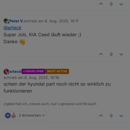
0
Peter V.
schrieb am
8. Aug. 2025, 19:11
zuletzt editiert von
Offline
@
arteck
Super Job, KIA Ceed läuft wieder ;)
Danke
0
arteck
DEVELOPER
MOST ACTIVE
Offline
schrieb am
8. Aug. 2025, 19:18
zuletzt editiert von
schein der hyundai part noch nicht so wirklich zu
funktionieren
zigbee hab ich, zwave auch, nuc's genauso und HA auch
2 Antworten
0