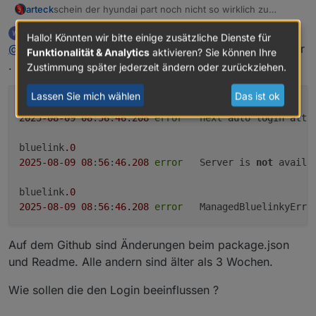
arteck
schein der hyundai part noch nicht so wirklich zu
funktionieren
Gargano
schrieb am
9. Aug. 2025, 07:04
Hallo! Könnten wir bitte einige zusätzliche Dienste für
zuletzt editiert von
Offline
@
arteck
Bei mir geht noch nichts , selbiger Login Fehler
Funktionalität & Analytics
aktivieren? Sie können Ihre
. Adapter Version 3.1.19 KIA PHEV
Zustimmung später jederzeit ändern oder zurückziehen.
Lassen Sie mich wählen
Das ist ok
bluelink
.0
2025
-08
-09
08
:
56
:
46.208
error
next
 auto login atte
bluelink
.0
2025
-08
-09
08
:
56
:
46.208
error
	Server is 
not
 availa
bluelink
.0
2025
-08
-09
08
:
56
:
46.208
error
	ManagedBluelinkyErro
Auf dem Github sind Änderungen beim package.json
und Readme. Alle andern sind älter als 3 Wochen.
Wie sollen die den Login beeinflussen ?