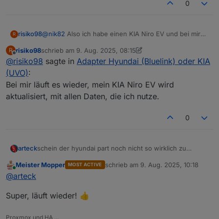
0
risiko98
@
nik82
Also ich habe einen KIA Niro EV und bei mir
R
geht es seit dem 30.07. auch nicht mehr. Die neue APP
risiko98
schrieb am
9. Aug. 2025, 08:15
R
habe ich auch schon länger, daran wird es nicht
zuletzt editiert von risiko98
8. Sept. 2025, 10:17
Offline
@
risiko98
sagte in
Adapter Hyundai (Bluelink) oder KIA
liegen, denke ich. Unter der Software von EVCC
funktioniert die Abfrage des KIA auch nicht mehr und
(UVO)
:
das haben auch schon mehrere berichtet.
Bei mir läuft es wieder, mein KIA Niro EV wird
Die Fehlermeldung lautet wie folgt:
aktualisiert, mit allen Daten, die ich nutze.
ManagedBluelinkyError: @EuropeController.login:
[401] Unauthorized on [POST]
https://prd.eu-
ccapi.kia.com:8080/api/v1/user/language
- "
0
{"errId":"5b8833ee-d49f-4264-8d63-
1657af48fb76","errCode":"4010","errMsg":"Require
authentication"}\n"
arteck
schein der hyundai part noch nicht so wirklich zu
funktionieren
Meister Mopper
schrieb am
9. Aug. 2025, 10:18
MOST ACTIVE
zuletzt editiert von
Online
@
arteck
Super, läuft wieder! 👍
Proxmox und HA ...