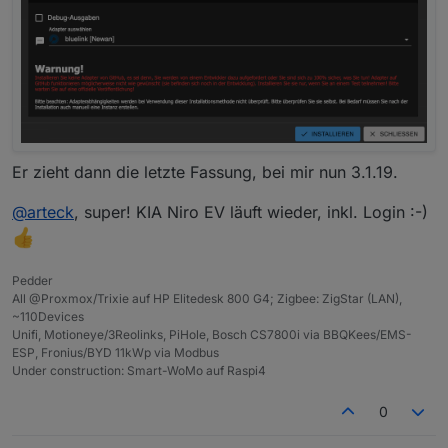
Er zieht dann die letzte Fassung, bei mir nun 3.1.19.
@
arteck
, super! KIA Niro EV läuft wieder, inkl. Login :-)
Pedder
All @Proxmox/Trixie auf HP Elitedesk 800 G4; Zigbee: ZigStar (LAN),
~110Devices
Unifi, Motioneye/3Reolinks, PiHole, Bosch CS7800i via BBQKees/EMS-
ESP, Fronius/BYD 11kWp via Modbus
Under construction: Smart-WoMo auf Raspi4
0