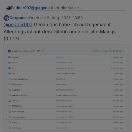
@
gargano
über die Katze:
Pedder007
Gargano
schrieb am
9. Aug. 2025, 10:53
@
arteck
, super! KIA Niro EV läuft wieder, inkl.
zuletzt editiert von
Offline
@
pedder007
Genau das habe ich auch gemacht.
Login :-)
Allerdings ist auf dem Github noch der alte Main.js
(3.1.17)
Er zieht dann die letzte Fassung, bei mir nun 3.1.19.