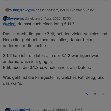
Winni
@
ilovegym
das ist seltsam, bei mir kommen keine
Fehlermeldung. Ich habe auch gerade die Location
ilovegym
schrieb am
5. Aug. 2025, 12:05
gecheckt, die stimmt auch.
zuletzt editiert von
Offline
@
winni
du hast auch einen Ioniq 5 N ?
Instanzeinstellungen:
bluelink.0
Das ist doch die ganze Zeit, bei den vielen Vehicles und
v3.1.3
Hersteller geht bei einem mal alles, dafuer beim
anderen nur die haelfte...
3.1.7 hab ich, die latest.. in der 3.1.3 war irgendwas
anderes, was nicht ging.. :)
Edit: auch die 3.1.3 usw holen nicht alle Daten..
Was geht, ist die Fahrgestellnr, welches Fahrzeug, und
das war's..
0
@
winni
du hast auch einen Ioniq 5 N ?
ilovegym