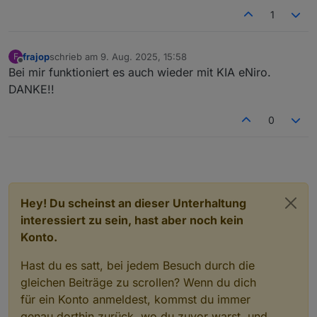
1
frajop
schrieb am
9. Aug. 2025, 15:58
F
zuletzt editiert von
Offline
Bei mir funktioniert es auch wieder mit KIA eNiro.
DANKE!!
0
Hey! Du scheinst an dieser Unterhaltung
interessiert zu sein, hast aber noch kein
Konto.
Hast du es satt, bei jedem Besuch durch die
gleichen Beiträge zu scrollen? Wenn du dich
für ein Konto anmeldest, kommst du immer
genau dorthin zurück, wo du zuvor warst, und