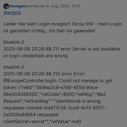
ilovegym
schrieb am
8. Aug. 2025, 18:31
haltmal ein Auge drauf ob alle Datenpunkte aktualisiert
zuletzt editiert von
Offline
@
arteck
werden
Leider hier kein Login moeglich (Ioniq 5N) - mein Login
ist garantiert richtig.. ich hab nix geaendert
bluelink.0
2025-08-08 20:26:48.711 error Server is not available
or login credentials are wrong
bluelink.0
2025-08-08 20:26:48.710 error Error:
@EuropeController.login: Could not manage to get
token: {"retId":"4b9ea2c9-e7d6-455d-9dce-
86e304299205","retCode":4000,"retMsg":"Bad
Request","retSubMsg":""clientSecret is wrong.
requested clientId=6d477c38-3ca4-4cf3-9557-
2a1929a94654 requested
clientSecret=secret"","retValue":null}