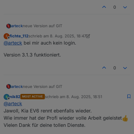
0
neue Version auf GIT
arteck
fichte_112
schrieb am
8. Aug. 2025, 18:47
F
haltmal ein Auge drauf ob alle Datenpunkte aktualisiert
zuletzt editiert von fichte_112
8. Aug. 2025, 20:47
Offline
@
arteck
bei mir auch kein login.
werden
Version 3.1.3 funktioniert.
0
neue Version auf GIT
arteck
nik82
schrieb am
8. Aug. 2025, 18:51
MOST ACTIVE
haltmal ein Auge drauf ob alle Datenpunkte aktualisiert
zuletzt editiert von
Offline
@
arteck
werden
Jawoll, Kia EV6 rennt ebenfalls wieder.
Wie immer hat der Profi wieder volle Arbeit geleistet
Vielen Dank für deine tollen Dienste.