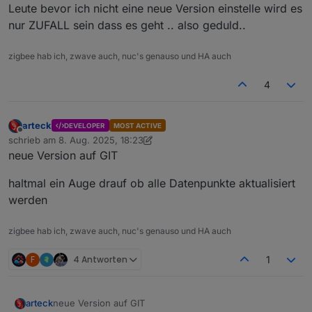
Leute bevor ich nicht eine neue Version einstelle wird es
nur ZUFALL sein dass es geht .. also geduld..
zigbee hab ich, zwave auch, nuc's genauso und HA auch
4
arteck
DEVELOPER
MOST ACTIVE
Offline
schrieb am
8. Aug. 2025, 18:23
zuletzt editiert von arteck
8. Aug. 2025, 20:24
neue Version auf GIT
haltmal ein Auge drauf ob alle Datenpunkte aktualisiert
werden
zigbee hab ich, zwave auch, nuc's genauso und HA auch
F
4 Antworten
1
neue Version auf GIT
arteck