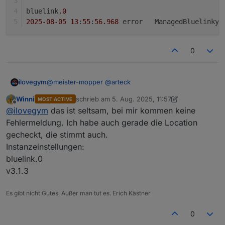
bluelink
.0
2025
-08
-05
13
:
55
:
56.968
	error	ManagedBluelink
0
@
meister-mopper
@
arteck
ilovegym
Winni
schrieb am
5. Aug. 2025, 11:57
MOST ACTIVE
login geht, aber mit Fehlern:
zuletzt editiert von Winni
8. Mai 2025, 13:58
Offline
@
ilovegym
das ist seltsam, bei mir kommen keine
bluelink.0

Fehlermeldung. Ich habe auch gerade die Location
2025-08-05 13:43:29.240	error	@EuropeControl
gecheckt, die stimmt auch.
und Odometer, Location und ein paar andere
Instanzeinstellungen:
Datenpunkte werden nicht angezeigt...
bluelink.0

( Hyundai Ioniq 5 N )
bluelink.0
v3.1.3
Es gibt nicht Gutes. Außer man tut es. Erich Kästner
0