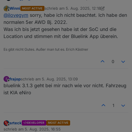
Winni
schrieb am
5. Aug. 2025, 12:18
MOST ACTIVE
Das ist doch die ganze Zeit, bei den vielen Vehicles
zuletzt editiert von Winni
8. Mai 2025, 14:23
Offline
@
ilovegym
sorry, habe ich nicht beachtet. Ich habe den
und Hersteller geht bei einem mal alles, dafuer beim
anderen nur die haelfte...
3.1.7 hab ich, die latest.. in der 3.1.3 war irgendwas
normalen 5er AWD Bj. 2022.
anderes, was nicht ging.. :)
Was ich bis jetzt gesehen habe ist der SoC und die
Edit: auch die 3.1.3 usw holen nicht alle Daten..
Was geht, ist die Fahrgestellnr, welches Fahrzeug,
Location und stimmen mit der Bluelink App überein.
und das war's..
Es gibt nicht Gutes. Außer man tut es. Erich Kästner
0
frajop
schrieb am
5. Aug. 2025, 13:09
F
zuletzt editiert von
Offline
bluelink 3.1.3 geht bei mir nach wie vor nicht. Fahrzeug
ist KIA eNiro
1
arteck
DEVELOPER
MOST ACTIVE
Offline
schrieb am
5. Aug. 2025, 16:55
zuletzt editiert von