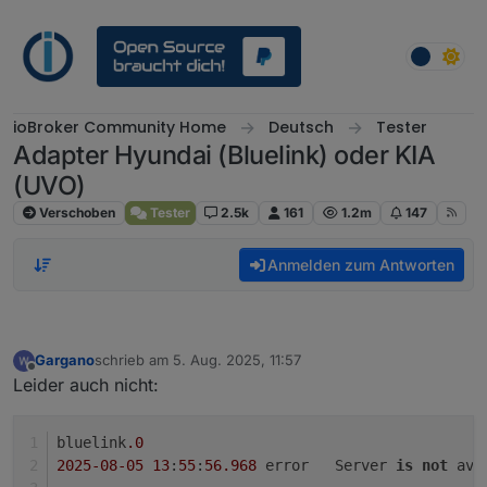
Weiter zum Inhalt
ioBroker Community Home
Deutsch
Tester
Adapter Hyundai (Bluelink) oder KIA
(UVO)
Verschoben
Tester
2.5k
161
1.2m
147
Anmelden zum Antworten
Gargano
schrieb am
5. Aug. 2025, 11:57
zuletzt editiert von
Offline
Leider auch nicht:
bluelink
.0
2025
-08
-05
13
:
55
:
56.968
	error	Server 
is
not
 ava