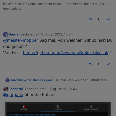
Ich schreibe den Code nicht mehr selbst – ich schimpfe mit der KI, bis er
funktioniert.
0
Gargano
schrieb am
9. Aug. 2025, 10:24
zuletzt editiert von
Offline
@
meister-mopper
Sag mal, von welchen Github hast Du
das geholt ?
Von hier :
https://github.com/Newan/ioBroker.bluelink
?
0
Gargano
@
meister-mopper
Sag mal, von welchen Github hast
Du das geholt ?
Pedder007
schrieb am
9. Aug. 2025, 10:46
Von hier :
https://github.com/Newan/ioBroker.bluelink
zuletzt editiert von
Offline
@
gargano
über die Katze:
?