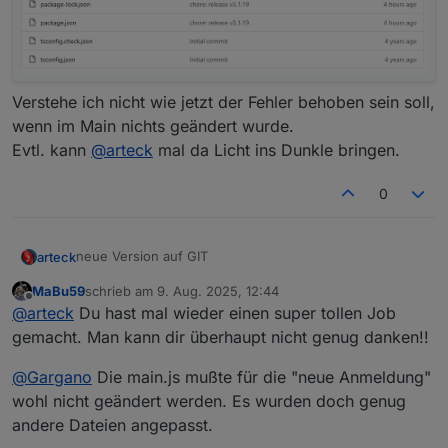
Verstehe ich nicht wie jetzt der Fehler behoben sein soll,
wenn im Main nichts geändert wurde.
Evtl. kann
@
arteck
mal da Licht ins Dunkle bringen.
0
neue Version auf GIT
arteck
MaBu59
schrieb am
9. Aug. 2025, 12:44
haltmal ein Auge drauf ob alle Datenpunkte aktualisiert
zuletzt editiert von
Offline
@
arteck
Du hast mal wieder einen super tollen Job
werden
gemacht. Man kann dir überhaupt nicht genug danken!!
@
Gargano
Die main.js mußte für die "neue Anmeldung"
wohl nicht geändert werden. Es wurden doch genug
andere Dateien angepasst.