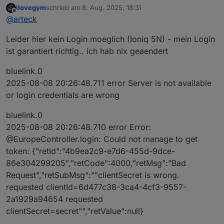
ilovegym
schrieb am
8. Aug. 2025, 18:31
haltmal ein Auge drauf ob alle Datenpunkte aktualisiert
zuletzt editiert von
Offline
@
arteck
werden
Leider hier kein Login moeglich (Ioniq 5N) - mein Login
ist garantiert richtig.. ich hab nix geaendert
bluelink.0
2025-08-08 20:26:48.711 error Server is not available
or login credentials are wrong
bluelink.0
2025-08-08 20:26:48.710 error Error:
@EuropeController.login: Could not manage to get
token: {"retId":"4b9ea2c9-e7d6-455d-9dce-
86e304299205","retCode":4000,"retMsg":"Bad
Request","retSubMsg":""clientSecret is wrong.
requested clientId=6d477c38-3ca4-4cf3-9557-
2a1929a94654 requested
clientSecret=secret"","retValue":null}