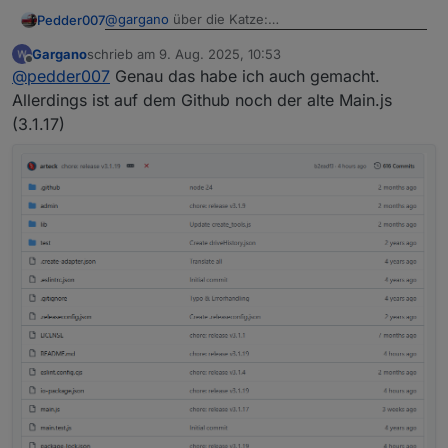
@
gargano
über die Katze:
Pedder007
Gargano
schrieb am
9. Aug. 2025, 10:53
@
arteck
, super! KIA Niro EV läuft wieder, inkl.
zuletzt editiert von
Offline
@
pedder007
Genau das habe ich auch gemacht.
Login :-)
Allerdings ist auf dem Github noch der alte Main.js
(3.1.17)
Er zieht dann die letzte Fassung, bei mir nun 3.1.19.