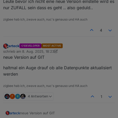
Leute bevor ich nicht eine neue Version einstelle wird es
nur ZUFALL sein dass es geht .. also geduld..
zigbee hab ich, zwave auch, nuc's genauso und HA auch
4
arteck
DEVELOPER
MOST ACTIVE
Offline
schrieb am
8. Aug. 2025, 18:23
zuletzt editiert von arteck
8. Aug. 2025, 20:24
neue Version auf GIT
haltmal ein Auge drauf ob alle Datenpunkte aktualisiert
werden
zigbee hab ich, zwave auch, nuc's genauso und HA auch
F
4 Antworten
1
neue Version auf GIT
arteck