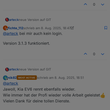
0
neue Version auf GIT
arteck
fichte_112
schrieb am
8. Aug. 2025, 18:47
F
haltmal ein Auge drauf ob alle Datenpunkte aktualisiert
zuletzt editiert von fichte_112
8. Aug. 2025, 20:47
Offline
@
arteck
bei mir auch kein login.
werden
Version 3.1.3 funktioniert.
0
neue Version auf GIT
arteck
nik82
schrieb am
8. Aug. 2025, 18:51
MOST ACTIVE
haltmal ein Auge drauf ob alle Datenpunkte aktualisiert
zuletzt editiert von
Offline
@
arteck
werden
Jawoll, Kia EV6 rennt ebenfalls wieder.
Wie immer hat der Profi wieder volle Arbeit geleistet
Vielen Dank für deine tollen Dienste.