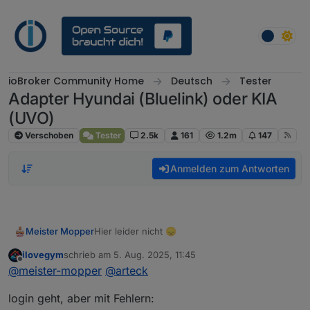
Weiter zum Inhalt
ioBroker Community Home
Deutsch
Tester
Adapter Hyundai (Bluelink) oder KIA
(UVO)
Verschoben
Tester
2.5k
161
1.2m
147
Anmelden zum Antworten
Meister Mopper
Hier leider nicht 😞
ilovegym
schrieb am
5. Aug. 2025, 11:45
zuletzt editiert von
Offline
@
meister-mopper
@
arteck
login geht, aber mit Fehlern: