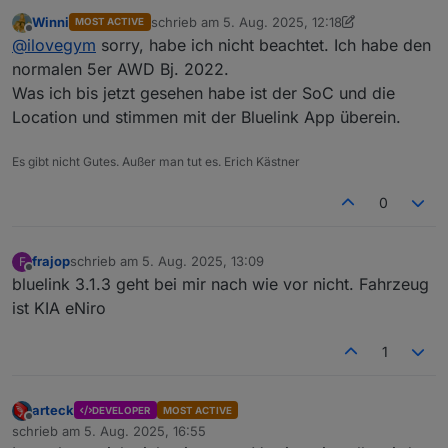
Winni
schrieb am
5. Aug. 2025, 12:18
MOST ACTIVE
Das ist doch die ganze Zeit, bei den vielen Vehicles
zuletzt editiert von Winni
8. Mai 2025, 14:23
Offline
@
ilovegym
sorry, habe ich nicht beachtet. Ich habe den
und Hersteller geht bei einem mal alles, dafuer beim
anderen nur die haelfte...
3.1.7 hab ich, die latest.. in der 3.1.3 war irgendwas
normalen 5er AWD Bj. 2022.
anderes, was nicht ging.. :)
Was ich bis jetzt gesehen habe ist der SoC und die
Edit: auch die 3.1.3 usw holen nicht alle Daten..
Was geht, ist die Fahrgestellnr, welches Fahrzeug,
Location und stimmen mit der Bluelink App überein.
und das war's..
Es gibt nicht Gutes. Außer man tut es. Erich Kästner
0
frajop
schrieb am
5. Aug. 2025, 13:09
F
zuletzt editiert von
Offline
bluelink 3.1.3 geht bei mir nach wie vor nicht. Fahrzeug
ist KIA eNiro
1
arteck
DEVELOPER
MOST ACTIVE
Offline
schrieb am
5. Aug. 2025, 16:55
zuletzt editiert von