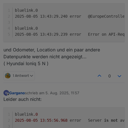
bluelink.0
2025-08-05 13:43:29.24
bluelink.0
2025-08-05 13:43:29.239	error	
und Odometer, Location und ein paar andere
Datenpunkte werden nicht angezeigt...
( Hyundai Ioniq 5 N )
1 Antwort
0
Gargano
schrieb am
5. Aug. 2025, 11:57
zuletzt editiert von
Offline
Leider auch nicht:
bluelink
.0
2025
-08
-05
13
:
55
:
56.968
	error	Server 
is
not
 ava