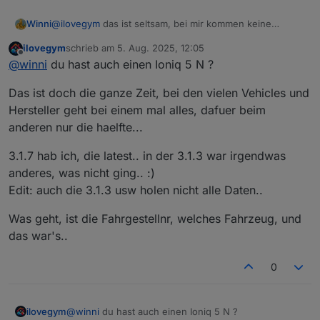
Winni
@
ilovegym
das ist seltsam, bei mir kommen keine
Fehlermeldung. Ich habe auch gerade die Location
ilovegym
schrieb am
5. Aug. 2025, 12:05
gecheckt, die stimmt auch.
zuletzt editiert von
Offline
@
winni
du hast auch einen Ioniq 5 N ?
Instanzeinstellungen:
bluelink.0
Das ist doch die ganze Zeit, bei den vielen Vehicles und
v3.1.3
Hersteller geht bei einem mal alles, dafuer beim
anderen nur die haelfte...
3.1.7 hab ich, die latest.. in der 3.1.3 war irgendwas
anderes, was nicht ging.. :)
Edit: auch die 3.1.3 usw holen nicht alle Daten..
Was geht, ist die Fahrgestellnr, welches Fahrzeug, und
das war's..
0
@
winni
du hast auch einen Ioniq 5 N ?
ilovegym