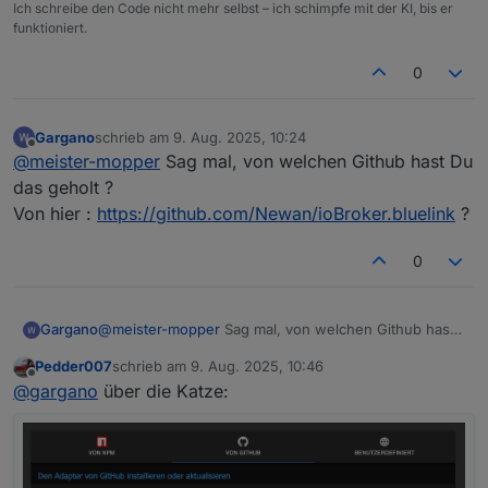
Ich schreibe den Code nicht mehr selbst – ich schimpfe mit der KI, bis er
funktioniert.
0
Gargano
schrieb am
9. Aug. 2025, 10:24
zuletzt editiert von
Offline
@
meister-mopper
Sag mal, von welchen Github hast Du
das geholt ?
Von hier :
https://github.com/Newan/ioBroker.bluelink
?
0
Gargano
@
meister-mopper
Sag mal, von welchen Github hast
Du das geholt ?
Pedder007
schrieb am
9. Aug. 2025, 10:46
Von hier :
https://github.com/Newan/ioBroker.bluelink
zuletzt editiert von
Offline
@
gargano
über die Katze:
?