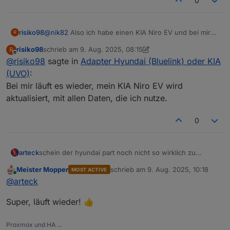
0
risiko98
@
nik82
Also ich habe einen KIA Niro EV und bei mir
R
geht es seit dem 30.07. auch nicht mehr. Die neue APP
risiko98
schrieb am
9. Aug. 2025, 08:15
R
habe ich auch schon länger, daran wird es nicht
zuletzt editiert von risiko98
8. Sept. 2025, 10:17
Offline
@
risiko98
sagte in
Adapter Hyundai (Bluelink) oder KIA
liegen, denke ich. Unter der Software von EVCC
funktioniert die Abfrage des KIA auch nicht mehr und
(UVO)
:
das haben auch schon mehrere berichtet.
Bei mir läuft es wieder, mein KIA Niro EV wird
Die Fehlermeldung lautet wie folgt:
aktualisiert, mit allen Daten, die ich nutze.
ManagedBluelinkyError: @EuropeController.login:
[401] Unauthorized on [POST]
https://prd.eu-
ccapi.kia.com:8080/api/v1/user/language
- "
0
{"errId":"5b8833ee-d49f-4264-8d63-
1657af48fb76","errCode":"4010","errMsg":"Require
authentication"}\n"
arteck
schein der hyundai part noch nicht so wirklich zu
funktionieren
Meister Mopper
schrieb am
9. Aug. 2025, 10:18
MOST ACTIVE
zuletzt editiert von
Online
@
arteck
Super, läuft wieder! 👍
Proxmox und HA ...