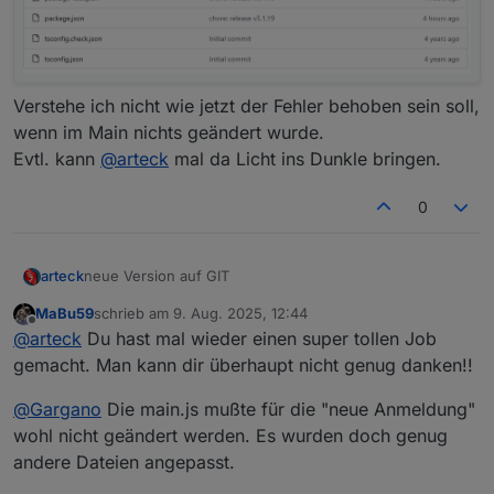
Verstehe ich nicht wie jetzt der Fehler behoben sein soll,
wenn im Main nichts geändert wurde.
Evtl. kann
@
arteck
mal da Licht ins Dunkle bringen.
0
neue Version auf GIT
arteck
MaBu59
schrieb am
9. Aug. 2025, 12:44
haltmal ein Auge drauf ob alle Datenpunkte aktualisiert
zuletzt editiert von
Offline
@
arteck
Du hast mal wieder einen super tollen Job
werden
gemacht. Man kann dir überhaupt nicht genug danken!!
@
Gargano
Die main.js mußte für die "neue Anmeldung"
wohl nicht geändert werden. Es wurden doch genug
andere Dateien angepasst.