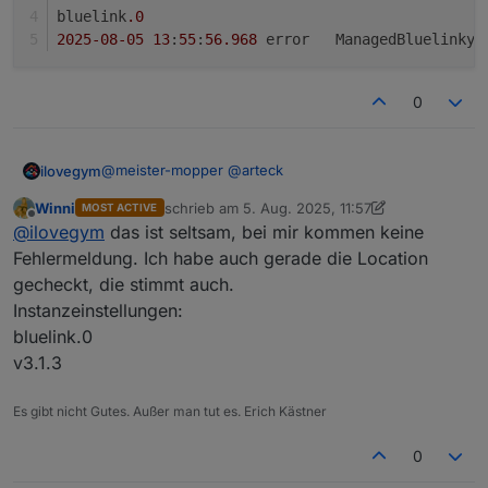
bluelink
.0
2025
-08
-05
13
:
55
:
56.968
	error	ManagedBluelink
0
@
meister-mopper
@
arteck
ilovegym
Winni
schrieb am
5. Aug. 2025, 11:57
MOST ACTIVE
login geht, aber mit Fehlern:
zuletzt editiert von Winni
8. Mai 2025, 13:58
Offline
@
ilovegym
das ist seltsam, bei mir kommen keine
bluelink.0

Fehlermeldung. Ich habe auch gerade die Location
2025-08-05 13:43:29.240	error	@EuropeControl
gecheckt, die stimmt auch.
und Odometer, Location und ein paar andere
Instanzeinstellungen:
Datenpunkte werden nicht angezeigt...
bluelink.0

( Hyundai Ioniq 5 N )
bluelink.0
v3.1.3
Es gibt nicht Gutes. Außer man tut es. Erich Kästner
0