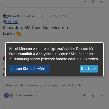
0
Peter V.
schrieb am
8. Aug. 2025, 19:11
zuletzt editiert von
Offline
@
arteck
Super Job, KIA Ceed läuft wieder ;)
Danke
0
Hallo! Könnten wir bitte einige zusätzliche Dienste für
Funktionalität & Analytics
aktivieren? Sie können Ihre
arteck
Zustimmung später jederzeit ändern oder zurückziehen.
DEVELOPER
MOST ACTIVE
Offline
schrieb am
8. Aug. 2025, 19:18
zuletzt editiert von
schein der hyundai part noch nicht so wirklich zu
Lassen Sie mich wählen
Das ist ok
funktionieren
zigbee hab ich, zwave auch, nuc's genauso und HA auch
2 Antworten
0