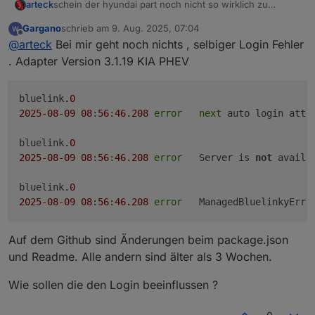
arteck
schein der hyundai part noch nicht so wirklich zu
funktionieren
Gargano
schrieb am
9. Aug. 2025, 07:04
zuletzt editiert von
Offline
@
arteck
Bei mir geht noch nichts , selbiger Login Fehler
. Adapter Version 3.1.19 KIA PHEV
bluelink
.0
2025
-08
-09
08
:
56
:
46.208
error
next
 auto login atte
bluelink
.0
2025
-08
-09
08
:
56
:
46.208
error
	Server is 
not
 availa
bluelink
.0
2025
-08
-09
08
:
56
:
46.208
error
	ManagedBluelinkyErro
Auf dem Github sind Änderungen beim package.json
und Readme. Alle andern sind älter als 3 Wochen.
Wie sollen die den Login beeinflussen ?