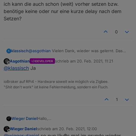
noch die tranfertime dazu, die dann auch
ich kann die auch schon (weit) vorher setzen bzw.
Die Transition_time wird nie alleine an die Lampe
zuerst gesendet werden muß.
benötige keine oder nur eine kurze delay nach dem
gesendet. Diese wird im Adapter gehalten und bei
Setzen?
jeder Anpassung der Helligkeit / des State mit an
A.
das Gerät geschickt.
0
klassisch
@
asgothian
Vielen Dank, wieder was gelernt. Das
K
heißt, ich kann die auch schon (weit) vorher setzen
Asgothian
schrieb am
20. Feb. 2021, 11:21
DEVELOPER
bzw. benötige keine oder nur eine kurze delay nach
zuletzt editiert von
Offline
@
klassisch
Ja
dem Setzen?
ioBroker auf RPi4 - Hardware soweit wie möglich via Zigbee.
"Shit don't work" ist keine Fehlermeldung, sondern ein Fluch.
1
Hallo,
Wieger Daniel
sorry das ich euch hier evtl jetzt nerve :/
Wieger Daniel
schrieb am
20. Feb. 2021, 12:00
Mein setup: Mini PC mit Proxmox, iobroker in
zuletzt editiert von
Offline
@
wieger-daniel
so nun läufts mal im grunde wieder,
ner VM, CC26XXX Board