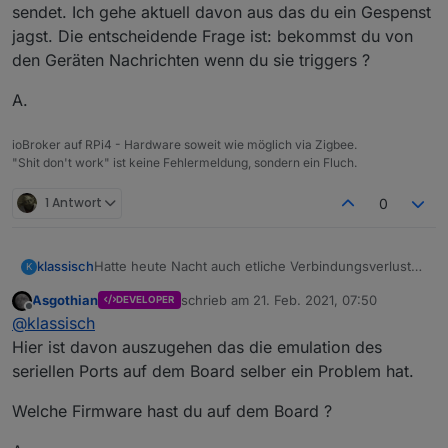
sendet. Ich gehe aktuell davon aus das du ein Gespenst
jagst. Die entscheidende Frage ist: bekommst du von
den Geräten Nachrichten wenn du sie triggers ?
A.
ioBroker auf RPi4 - Hardware soweit wie möglich via Zigbee.
"Shit don't work" ist keine Fehlermeldung, sondern ein Fluch.
1 Antwort
0
Hatte heute Nacht auch etliche Verbindungsverluste
klassisch
K
zur COM-Schnittstelle, an der die Adapterplatine
Asgothian
schrieb am
21. Feb. 2021, 07:50
DEVELOPER
hängt.
zigbee.0	2021-02-20 21:34:16.038	info	(101
zuletzt editiert von
Offline
@
klassisch
Begann wohl gestern Nacht
zigbee.0	2021-02-20 21:34:14.443	info	(1
heute Morgen hat dann der reconnect anscheinend
zigbee.0	2021-02-20 21:34:14.440	info	(
Hier ist davon auszugehen das die emulation des
nicht mehr funktioniert
zigbee.0	2021-02-20 21:34:14.439	info	(
seriellen Ports auf dem Board selber ein Problem hat.
zigbee.0	2021-02-21 04:12:08.384	warn	(1
zigbee.0	2021-02-20 21:34:04.430	info	(1
zigbee.0	2021-02-21 04:08:03.824	warn	(1
zigbee.0	2021-02-20 21:34:04.429	error	(10
Welche Firmware hast du auf dem Board ?
Heute morgen haben die Leuchten dann auch nicht
zigbee.0	2021-02-21 04:04:22.008	info	(1
zigbee.0	2021-02-20 21:34:04.429	error	
mehr reagiert. Alles dunkel.
zigbee.0	2021-02-21 04:04:22.007	error	(10
zigbee.0	2021-02-20 21:34:04.424	info	(