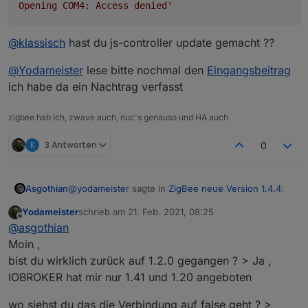
Opening COM4: Access denied'
@
klassisch
hast du js-controller update gemacht ??
@
Yodameister
lese bitte nochmal den
Eingangsbeitrag
ich habe da ein Nachtrag verfasst
zigbee hab ich, zwave auch, nuc's genauso und HA auch
K
3 Antworten
0
@
yodameister
sagte in
ZigBee neue Version 1.4.4
:
Asgothian
Yodameister
schrieb am
21. Feb. 2021, 08:25
zuletzt editiert von
Offline
Hat da jemand eine Idee ?
@
asgothian
Moin ,
bist du wirklich zurück auf 1.2.0 gegangen ? > Ja ,
Erst einmal zwei Fragen:
IOBROKER hat mir nur 1.41 und 1.20 angeboten
bist du wirklich zurück auf 1.2.0 gegangen ?
Hintergrund: bei batteriebetriebenen Geräten wird
wo siehst du das die Verbindung auf false geht
wo siehst du das die Verbindung auf false geht ? >