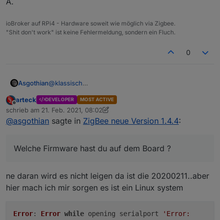
A.
Bin in die Adaptereinstellungen, den bisherigen COM
zigbee.0	2021-02-21 04:04:22.007	error	
zigbee.0	2021-02-20 21:34:04.423	info	(
Port nochmals aktiv ausgewählt, gespeichert und der
zigbee.0	2021-02-21 04:04:21.997	info	(
Adapter wurde wieder grün, alle Leuchten reagieren
zigbee.0	2021-02-21 04:04:21.996	info	(
ioBroker auf RPi4 - Hardware soweit wie möglich via Zigbee.
wieder.
"Shit don't work" ist keine Fehlermeldung, sondern ein Fluch.
Was kann ich zur Ursachensuche beitragen?
Der Adapter hängt derzeit zusammen mit einem
0
MX885 Drucker und einem Brother Labeldrucker an
einem Hub.
Der Gerätemanager zeigt für diesen Com-Port weder
@
klassisch
Asgothian
Fehler noch Warnung und hat auch kein Ereignis
Hier ist davon auszugehen das die emulation des
gemeldet, seit ich am 18.2. von ser2net auf diese
arteck
DEVELOPER
MOST ACTIVE
seriellen Ports auf dem Board selber ein Problem
Welche Firmware hast du auf dem Board ?
direkte Verbindung umgezogen bin.
Offline
schrieb am
21. Feb. 2021, 08:02
hat.
zuletzt editiert von arteck
@
asgothian
sagte in
ZigBee neue Version 1.4.4
:
A.
Welche Firmware hast du auf dem Board ?
ne daran wird es nicht leigen da ist die 20200211..aber
hier mach ich mir sorgen es ist ein Linux system
Error
:
Error
while
opening serialport
'Error: