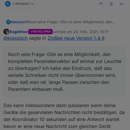
K
1 Antwort
0
klassisch
Noch eine Frage: Gibt es eine Möglichkeit, den
K
kompletten Parametervektor auf einmal zur Leuchte
Asgothian
schrieb am
20. Feb. 2021, 10:17
DEVELOPER
zu übertragen? Ich habe den Eindruck, daß das
zuletzt editiert von
Offline
@
klassisch
sagte in
ZigBee neue Version 1.4.4
:
serielle Schreiben nicht immer übernommen wird,
oder daß man rel. lange Pausen zwischen den
Paramtern einbauen muß.
Noch eine Frage: Gibt es eine Möglichkeit, den
kompletten Parametervektor auf einmal zur Leuchte
zu übertragen? Ich habe den Eindruck, daß das
serielle Schreiben nicht immer übernommen wird,
oder daß man rel. lange Pausen zwischen den
Paramtern einbauen muß.
Das kann insbesondere dann passieren wenn deine
Geräte die gesendeten Nachrichten nicht bestätigen, da
der Koordinator 10 sekunden auf eine Antwort wartet
bevor er eine neue Nachricht zum gleichen Gerät