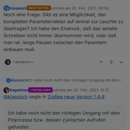
klassisch
schrieb am
20. Feb. 2021, 08:54
K
MOST ACTIVE
zuletzt editiert von
Offline
Noch eine Frage: Gibt es eine Möglichkeit, den
kompletten Parametervektor auf einmal zur Leuchte zu
übertragen? Ich habe den Eindruck, daß das serielle
Schreiben nicht immer übernommen wird, oder daß
man rel. lange Pausen zwischen den Paramtern
einbauen muß.
1 Antwort
0
Ich habe noch nicht den richtigen Umgang mit dem
klassisch
K
Pinprozess bzw. dessen zyklischen Aufrufen
Asgothian
schrieb am
20. Feb. 2021, 10:12
DEVELOPER
gefunden.
Bewegungssensor triggert. Ich möchte die alten
zuletzt editiert von
Offline
@
klassisch
sagte in
ZigBee neue Version 1.4.4
:
Fallbeispiel Licht:
Fallbeispiel Licht fading down*
Einstellungen wiederherstellen und einschalten
Pingabfrage
jetzt dreht jemand am symfonisk rotary encoder
Statt eines harten Auschaltens nach einem
Ich habe noch nicht den richtigen Umgang mit dem
um die Helligkeit zu justieren.
BWM Event oder einem timeout schicke ich die
Nach dem Ende des Drehend versuche ich eine
Floalt auf eine langsame ramp down.
Pinprozess bzw. dessen zyklischen Aufrufen
Pingabfrage
Vor der Rampe speichere ich mir die Werte ab.
gefunden.
Die wird aber blockiert. Dasi sit schade.