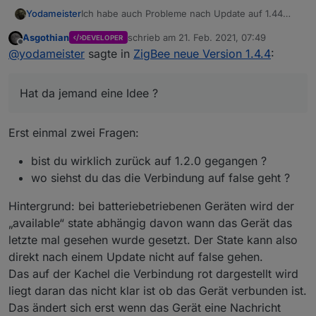
Ich habe auch Probleme nach Update auf 1.44
Yodameister
Ich habe 63 Geräte am Start , Board CC1352P ,
Asgothian
schrieb am
21. Feb. 2021, 07:49
DEVELOPER
die meisten Geräte Xiaomi Aqara , Miijja
Nach dem Update gingen 4 ( ! ) Geräte in der
zuletzt editiert von
Offline
@
yodameister
sagte in
ZigBee neue Version 1.4.4
:
Verbindung auf false. Alles Geräte die vorher
ohne Probleme verbunden waren , die ich
Ich habe versucht die Batterien zu entfernen ,
mehrfach besitze ( Bewegungsmelder ,
warten , Gerät löschen , neu anlernen. Das
Hat da jemand eine Idee ?
Öffnungssensor ) .
Geräte wird korrekt erkannt , geht aber sofort auf
Nach vielen Versuchen habe ich den Adapter
Verbindung false.
downgegradet auf Version 1.20 ....siehe da alles
wieder Tutti
Hat da jemand eine Idee ?
Erst einmal zwei Fragen:
bist du wirklich zurück auf 1.2.0 gegangen ?
wo siehst du das die Verbindung auf false geht ?
Hintergrund: bei batteriebetriebenen Geräten wird der
„available“ state abhängig davon wann das Gerät das
letzte mal gesehen wurde gesetzt. Der State kann also
direkt nach einem Update nicht auf false gehen.
Das auf der Kachel die Verbindung rot dargestellt wird
liegt daran das nicht klar ist ob das Gerät verbunden ist.
Das ändert sich erst wenn das Gerät eine Nachricht