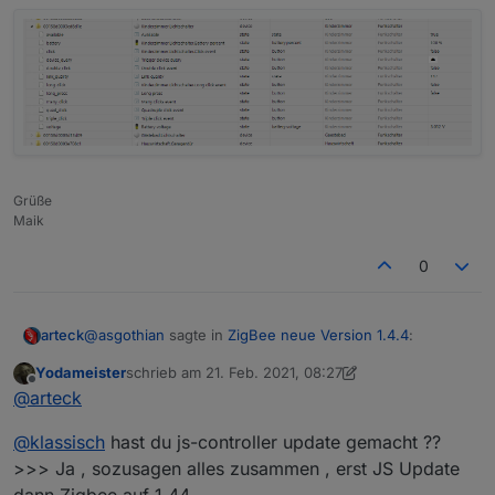
Grüße
Maik
0
@
asgothian
sagte in
ZigBee neue Version 1.4.4
:
arteck
Yodameister
schrieb am
21. Feb. 2021, 08:27
zuletzt editiert von Yodameister
Offline
Welche Firmware hast du auf dem Board ?
@
arteck
@
klassisch
hast du js-controller update gemacht ??
ne daran wird es nicht leigen da ist die 20200211..aber
>>> Ja , sozusagen alles zusammen , erst JS Update
hier mach ich mir sorgen es ist ein Linux system