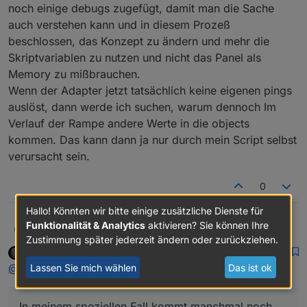
noch einige debugs zugefügt, damit man die Sache
auch verstehen kann und in diesem Prozeß
beschlossen, das Konzept zu ändern und mehr die
Skriptvariablen zu nutzen und nicht das Panel als
Memory zu mißbrauchen.
Wenn der Adapter jetzt tatsächlich keine eigenen pings
auslöst, dann werde ich suchen, warum dennoch Im
Verlauf der Rampe andere Werte in die objects
kommen. Das kann dann ja nur durch mein Script selbst
verursacht sein.
0
Hallo! Könnten wir bitte einige zusätzliche Dienste für
Funktionalität & Analytics
aktivieren? Sie können Ihre
klassisch
@
asgothian
Vielen Dank für die Info. Schade, daß die
K
Zustimmung später jederzeit ändern oder zurückziehen.
Telegramme zerlegt werden.
Asgothian
schrieb am
20. Feb. 2021, 10:58
DEVELOPER
In meinem speziellen Fall kommt manchmal noch die
zuletzt editiert von
Offline
@
klassisch
sagte in
ZigBee neue Version 1.4.4
:
Lassen Sie mich wählen
Das ist ok
tranfertime dazu, die dann auch zuerst gesendet
werden muß.
Bei mir haben sich delayy im Bereich 0.1 bis 0.5
In meinem speziellen Fall kommt manchmal noch