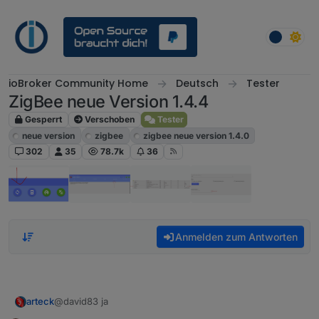
Weiter zum Inhalt
ioBroker Community Home
Deutsch
Tester
ZigBee neue Version 1.4.4
Gesperrt
Verschoben
Tester
neue version
zigbee
zigbee neue version 1.4.0
302
35
78.7k
36
Anmelden zum Antworten
arteck
@david83 ja