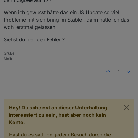
dann Zigbee auf 1.44
@
klassisch
hast du js-controller update gemacht ??
Wenn ich gewusst hätte das ein JS Update so viel
Probleme mit sich bring im Stable , dann hätte ich das
@
Yodameister
lese bitte nochmal den
Eingangsbeitrag
wohl erstmal gelassen
ich habe da ein Nachtrag verfasst
Siehst du hier den Fehler ?
Grüße
Maik
1
Hey! Du scheinst an dieser Unterhaltung
interessiert zu sein, hast aber noch kein
Konto.
Hast du es satt, bei jedem Besuch durch die