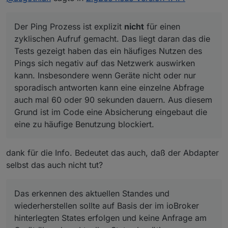
dem Pinprozess bzw. dessen zyklischen
Der Ping Prozess ist explizit
nicht
für einen
Aufrufen gefunden.
zyklischen Aufruf gemacht. Das liegt daran das die
Der Ping Prozess ist explizit
nicht
für einen
Tests gezeigt haben das ein häufiges Nutzen des
Das erkennen des aktuellen Standes und
zyklischen Aufruf gemacht. Das liegt daran das die
Pings sich negativ auf das Netzwerk auswirken
wiederherstellen sollte auf Basis der im ioBroker
Tests gezeigt haben das ein häufiges Nutzen des
kann. Insbesondere wenn Geräte nicht oder nur
hinterlegten States erfolgen und keine Anfrage am
@
klassisch
sagte in
ZigBee neue Version 1.4.4
:
Pings sich negativ auf das Netzwerk auswirken
sporadisch antworten kann eine einzelne Abfrage
Gerät über den aktuellen Status benötigen.
auch mal 60 oder 90 sekunden dauern. Aus diesem
kann. Insbesondere wenn Geräte nicht oder nur
Statt eines harten Auschaltens nach einem
Grund ist im Code eine Absicherung eingebaut die
sporadisch antworten kann eine einzelne Abfrage
BWM Event oder einem timeout schicke ich die
eine zu häufige Benutzung blockiert.
auch mal 60 oder 90 sekunden dauern. Aus diesem
Da musst du schon mehr Details heraus geben. =>
Floalt auf eine langsame ramp down.
code ?
Vor der Rampe speichere ich mir die Werte ab.
Grund ist im Code eine Absicherung eingebaut die
A.
Am Ende der Rampe stehen hier andere Werte,
eine zu häufige Benutzung blockiert.
die ich nicht eigeschrieben habe.
Kann es sein, daß die Werte zyklisch geupdatet
werden und damit die Istwerte währnd der
dank für die Info. Bedeutet das auch, daß der Abdapter
ramp down Zeit gefangen werden?
selbst das auch nicht tut?
Könnte man dieses zyklische Abfragen
abschaltbar machen?
Das erkennen des aktuellen Standes und
wiederherstellen sollte auf Basis der im ioBroker
hinterlegten States erfolgen und keine Anfrage am