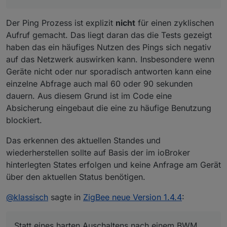
Am Ende der Rampe stehen hier andere Werte,
die ich nicht eigeschrieben habe.
Kann es sein, daß die Werte zyklisch geupdatet
Der Ping Prozess ist explizit
nicht
für einen zyklischen
werden und damit die Istwerte währnd der ramp
Aufruf gemacht. Das liegt daran das die Tests gezeigt
down Zeit gefangen werden?
haben das ein häufiges Nutzen des Pings sich negativ
Könnte man dieses zyklische Abfragen
abschaltbar machen?
auf das Netzwerk auswirken kann. Insbesondere wenn
Geräte nicht oder nur sporadisch antworten kann eine
einzelne Abfrage auch mal 60 oder 90 sekunden
dauern. Aus diesem Grund ist im Code eine
Absicherung eingebaut die eine zu häufige Benutzung
blockiert.
Das erkennen des aktuellen Standes und
wiederherstellen sollte auf Basis der im ioBroker
hinterlegten States erfolgen und keine Anfrage am Gerät
über den aktuellen Status benötigen.
@
klassisch
sagte in
ZigBee neue Version 1.4.4
:
Statt eines harten Auschaltens nach einem BWM