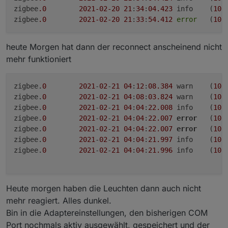
zigbee
.0
2021
-02
-20
21
:
34
:
04.423
	info	(
101
zigbee
.0
2021
-02
-20
21
:
33
:
54.412
error
	(
101
heute Morgen hat dann der reconnect anscheinend nicht
evtl noch zu erwähnen: Gestern noch mit 1.3.1
mehr funktioniert
war Kanal 11 mit 10% der beste kanal - alle
andren lagen bei 50-80%
Heute nach dem Update habe gar keinen Kanal
zigbee.
0
2021
-
02
-
21
04
:
12
:
08.384
	warn	(
101
mehr unter 70% - in einer 300 Einwohner
zigbee.
0
2021
-
02
-
21
04
:
08
:
03.824
	warn	(
101
Gemeinde mit alterdurchschnitt 70+
zigbee.
0
2021
-
02
-
21
04
:
04
:
22.008
	info	(
101
Ich wäre dankbar, für hilfe um dieses Problem
zigbee.
0
2021
-
02
-
21
04
:
04
:
22.007
error
	(
101
lösen zu können :)
zigbee.
0
2021
-
02
-
21
04
:
04
:
22.007
error
	(
101
Danke
zigbee.
0
2021
-
02
-
21
04
:
04
:
21.997
	info	(
101
zigbee.
0
2021
-
02
-
21
04
:
04
:
21.996
	info	(
101
Heute morgen haben die Leuchten dann auch nicht
mehr reagiert. Alles dunkel.
Bin in die Adaptereinstellungen, den bisherigen COM
Port nochmals aktiv ausgewählt, gespeichert und der