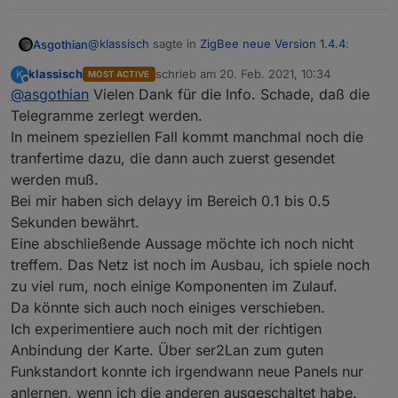
@
klassisch
sagte in
ZigBee neue Version 1.4.4
:
Asgothian
klassisch
schrieb am
20. Feb. 2021, 10:34
K
MOST ACTIVE
zuletzt editiert von
Offline
@
asgothian
Vielen Dank für die Info. Schade, daß die
Noch eine Frage: Gibt es eine Möglichkeit, den
kompletten Parametervektor auf einmal zur
Telegramme zerlegt werden.
Das kann insbesondere dann passieren wenn deine
Leuchte zu übertragen? Ich habe den Eindruck,
In meinem speziellen Fall kommt manchmal noch die
Geräte die gesendeten Nachrichten nicht
daß das serielle Schreiben nicht immer
tranfertime dazu, die dann auch zuerst gesendet
bestätigen, da der Koordinator 10 sekunden auf eine
Ein Senden von allen Parametern auf einmal geht
übernommen wird, oder daß man rel. lange
Antwort wartet bevor er eine neue Nachricht zum
aktuell nicht - selbst wenn wir alle auf einmal an die
Pausen zwischen den Paramtern einbauen
werden muß.
gleichen Gerät schickt. Bei Geräten die dieses
Zigbee Bibliothek übergeben werden sie nach
A.
muß.
Bei mir haben sich delayy im Bereich 0.1 bis 0.5
Verhalten nicht zeigen habe ich tests gemacht. Bei
Zigbee-Standard in einzelne Telegramme zerlegt.
Sekunden bewährt.
guter Verbindung sind pausen von 50 bis 100 ms
Eine abschließende Aussage möchte ich noch nicht
ausreichend um beliebig viele 'Requests' an ein
Gerät zu senden. Da die wenigsten
treffem. Das Netz ist noch im Ausbau, ich spiele noch
"Parametervektoren" bei Leuchten mehr als 3
zu viel rum, noch einige Komponenten im Zulauf.
Datenpunkte haben (Helligkeit, Farbe (oder
Da könnte sich auch noch einiges verschieben.
Farbtemperatur), on/off Status) sollte auch ein
senden ohne Verzögerung problemlos sein.
Ich experimentiere auch noch mit der richtigen
Anbindung der Karte. Über ser2Lan zum guten
Funkstandort konnte ich irgendwann neue Panels nur
anlernen, wenn ich die anderen ausgeschaltet habe.