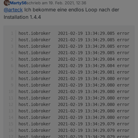
Marty56
schrieb am
19. Feb. 2021, 12:36
M
zuletzt editiert von
Offline
@
arteck
Ich bekomme eine endlos Loop nach der
Installation 1.4.4
h
h
h
h
h
h
h
h
h
h
h
h
h
h
h
h