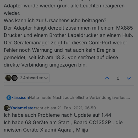
Adapter wurde wieder grün, alle Leuchten reagieren
wieder.
Was kann ich zur Ursachensuche beitragen?
Der Adapter hängt derzeit zusammen mit einem MX885
Drucker und einem Brother Labeldrucker an einem Hub.
Der Gerätemanager zeigt für diesen Com-Port weder
Fehler noch Warnung und hat auch kein Ereignis
gemeldet, seit ich am 18.2. von ser2net auf diese
direkte Verbindung umgezogen bin.
2 Antworten
0
Hatte heute Nacht auch etliche Verbindungsverluste
klassisch
K
zur COM-Schnittstelle, an der die Adapterplatine
Yodameister
schrieb am
21. Feb. 2021, 06:50
hängt.
zigbee.0	2021-02-20 21:34:16.038	info	(101
zuletzt editiert von
Offline
Ich habe auch Probleme nach Update auf 1.44
Begann wohl gestern Nacht
zigbee.0	2021-02-20 21:34:14.443	info	(1
heute Morgen hat dann der reconnect anscheinend
zigbee.0	2021-02-20 21:34:14.440	info	(
Ich habe 63 Geräte am Start , Board CC1352P , die
nicht mehr funktioniert
zigbee.0	2021-02-20 21:34:14.439	info	(
meisten Geräte Xiaomi Aqara , Miijja
zigbee.0	2021-02-21 04:12:08.384	warn	(1
zigbee.0	2021-02-20 21:34:04.430	info	(1
zigbee.0	2021-02-21 04:08:03.824	warn	(1