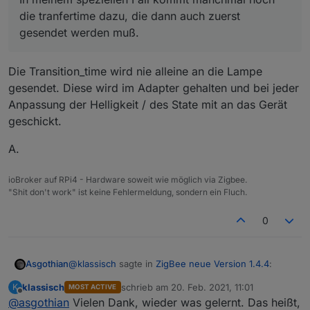
Sekunden bewährt.
Eine abschließende Aussage möchte ich noch nicht
die tranfertime dazu, die dann auch zuerst
treffem. Das Netz ist noch im Ausbau, ich spiele noch
gesendet werden muß.
zu viel rum, noch einige Komponenten im Zulauf.
Da könnte sich auch noch einiges verschieben.
Ich experimentiere auch noch mit der richtigen
Die Transition_time wird nie alleine an die Lampe
Anbindung der Karte. Über ser2Lan zum guten
gesendet. Diese wird im Adapter gehalten und bei jeder
Funkstandort konnte ich irgendwann neue Panels
Anpassung der Helligkeit / des State mit an das Gerät
nur anlernen, wenn ich die anderen ausgeschaltet
habe. Direkt am ioBroker Rechner geht das Anlernen
geschickt.
zuverlässiger, aber da ist der Funkstandort
schlechter.
A.
Ich habe auch schon kleine Einbauschalter geordert,
damit ich die Panels im eingebauten Zustand und mit
ioBroker auf RPi4 - Hardware soweit wie möglich via Zigbee.
der geänderten Verdrahtung auch mal einzeln vom
"Shit don't work" ist keine Fehlermeldung, sondern ein Fluch.
Netz nehmen kann, ohne gleich einen ganzen
Sicherungszweig abzuschalten.
0
Besonders auch, wenn man noch eine
Direktverbindung zu Fernbedienungen für
Notfallzwecke mit einbaut, gibt es seltsame Dinge. So
haben sich auch mal zwei Panels statt des eigentlich
@
klassisch
sagte in
ZigBee neue Version 1.4.4
:
Asgothian
intendierten angelernt - quer durchs Haus.
klassisch
schrieb am
20. Feb. 2021, 11:01
K
MOST ACTIVE
zuletzt editiert von
Offline
@
asgothian
Vielen Dank, wieder was gelernt. Das heißt,
In meinem speziellen Fall kommt manchmal