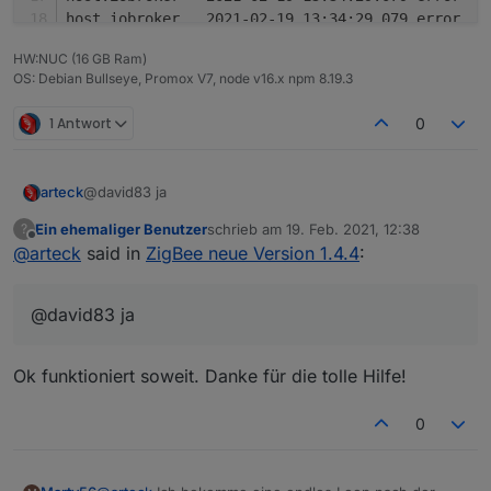
HW:NUC (16 GB Ram)
OS: Debian Bullseye, Promox V7, node v16.x npm 8.19.3
1 Antwort
0
arteck
@david83 ja
Ein ehemaliger Benutzer
schrieb am
19. Feb. 2021, 12:38
?
zuletzt editiert von
Offline
@
arteck
said in
ZigBee neue Version 1.4.4
:
@david83 ja
Ok funktioniert soweit. Danke für die tolle Hilfe!
0