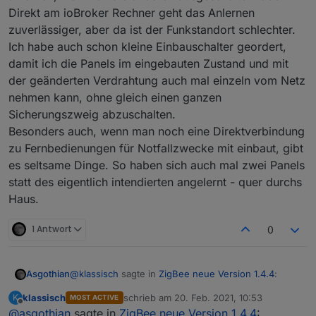
Direkt am ioBroker Rechner geht das Anlernen
zuverlässiger, aber da ist der Funkstandort schlechter.
Ich habe auch schon kleine Einbauschalter geordert,
damit ich die Panels im eingebauten Zustand und mit
der geänderten Verdrahtung auch mal einzeln vom Netz
nehmen kann, ohne gleich einen ganzen
Sicherungszweig abzuschalten.
Besonders auch, wenn man noch eine Direktverbindung
zu Fernbedienungen für Notfallzwecke mit einbaut, gibt
es seltsame Dinge. So haben sich auch mal zwei Panels
statt des eigentlich intendierten angelernt - quer durchs
Haus.
1 Antwort
0
@
klassisch
sagte in
ZigBee neue Version 1.4.4
:
Asgothian
klassisch
schrieb am
20. Feb. 2021, 10:53
K
MOST ACTIVE
zuletzt editiert von
Offline
@
asgothian
sagte in
Ich habe noch nicht den richtigen Umgang mit
ZigBee neue Version 1.4.4
: