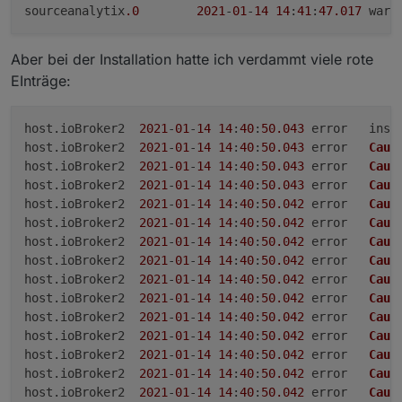
sourceanalytix
.0
2021
-
01
-
14
14
:
41
:
47.017
Aber bei der Installation hatte ich verdammt viele rote
EInträge:
host.
ioBroker2
2021
-
01
-
14
14
:
40
:
50.043
	error
host.
ioBroker2
2021
-
01
-
14
14
:
40
:
50.043
	error	
Caug
host.
ioBroker2
2021
-
01
-
14
14
:
40
:
50.043
	error	
Caug
host.
ioBroker2
2021
-
01
-
14
14
:
40
:
50.043
	error	
Caug
host.
ioBroker2
2021
-
01
-
14
14
:
40
:
50.042
	error	
Caug
host.
ioBroker2
2021
-
01
-
14
14
:
40
:
50.042
	error	
Caug
host.
ioBroker2
2021
-
01
-
14
14
:
40
:
50.042
	error	
Caug
host.
ioBroker2
2021
-
01
-
14
14
:
40
:
50.042
	error	
Caug
host.
ioBroker2
2021
-
01
-
14
14
:
40
:
50.042
	error	
Caug
host.
ioBroker2
2021
-
01
-
14
14
:
40
:
50.042
	error	
Caug
host.
ioBroker2
2021
-
01
-
14
14
:
40
:
50.042
	error	
Caug
host.
ioBroker2
2021
-
01
-
14
14
:
40
:
50.042
	error	
Caug
host.
ioBroker2
2021
-
01
-
14
14
:
40
:
50.042
	error	
Caug
host.
ioBroker2
2021
-
01
-
14
14
:
40
:
50.042
	error	
Caug
host.
ioBroker2
2021
-
01
-
14
14
:
40
:
50.042
	error	
Caug