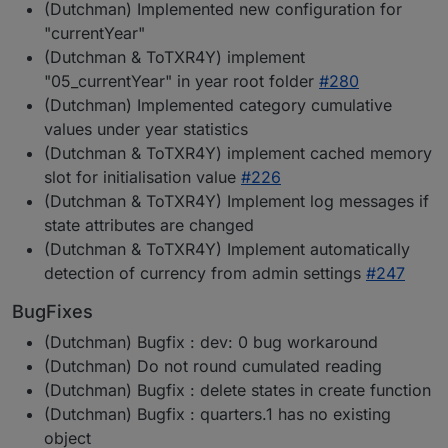
(Dutchman) Implemented new configuration for
"currentYear"
(Dutchman & ToTXR4Y) implement
"05_currentYear" in year root folder
#280
(Dutchman) Implemented category cumulative
values under year statistics
(Dutchman & ToTXR4Y) implement cached memory
slot for initialisation value
#226
(Dutchman & ToTXR4Y) Implement log messages if
state attributes are changed
(Dutchman & ToTXR4Y) Implement automatically
detection of currency from admin settings
#247
BugFixes
(Dutchman) Bugfix : dev: 0 bug workaround
(Dutchman) Do not round cumulated reading
(Dutchman) Bugfix : delete states in create function
(Dutchman) Bugfix : quarters.1 has no existing
object