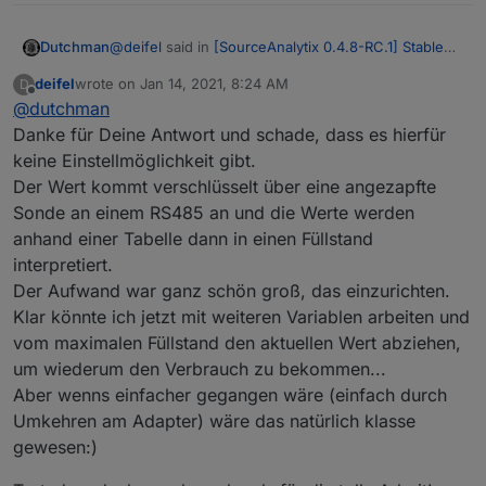
@
deifel
said in
[SourceAnalytix 0.4.8-RC.1] Stable
Dutchman
version announcement
:
deifel
wrote on
Jan 14, 2021, 8:24 AM
D
last edited by
Offline
@
dutchman
Beim Öltank habe ich den aktuellen Ölstand
(Beispiel 6000 Liter). Hier wird mir jetzt der
Danke für Deine Antwort und schade, dass es hierfür
Hmm nicht wirklich den du hast einen wert de
Verbrauch und auch die Kosten mit einem
keine Einstellmöglichkeit gibt.
abnimmt anstatt dazu, mit anderen Worten der -
Minusvorzeichen angezeigt, da der Inhalt des
Der Wert kommt verschlüsselt über eine angezapfte
wert muss immer als verbrauch interpretiert werden
Kannst du die Messung nicht umdrehen in einen
Tanks ja abnimmt.
Feuer die jetzige logic van SA.
Verbrauchswert ?
Kann ich das irgendwo einstellen?
Sonde an einem RS485 an und die Werte werden
anhand einer Tabelle dann in einen Füllstand
interpretiert.
Der Aufwand war ganz schön groß, das einzurichten.
Klar könnte ich jetzt mit weiteren Variablen arbeiten und
vom maximalen Füllstand den aktuellen Wert abziehen,
um wiederum den Verbrauch zu bekommen...
Aber wenns einfacher gegangen wäre (einfach durch
Umkehren am Adapter) wäre das natürlich klasse
gewesen:)