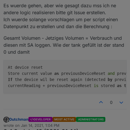
Es wuerde gehen, aber wie gesagt dazu mss ich ne
andere logic realisieren bitte git Issue erstellen.
Ich wuerde solange vorschlagen um per script einen
Datenpunkt zu erstellen und dan die Berechnung :
Gesamt Volumen - Jetziges Volumen = Verbrauch und
diesen mit SA loggen. Wie der tank gefüllt ist der stand
0 und damit
At device reset

Store current value 
as
 previousDeviceReset 
and
If
 the device wil be reset again (detected 
by
 previo
currentReading + previousDeviceReset 
is
 stored 
as
to
0
Dutchman
DEVELOPER
MOST ACTIVE
ADMINISTRATORS
Offline
wrote on
Jan 14, 2021, 1:04 PM
last edited by