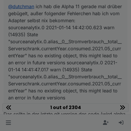
host.
ioBroker2
2021
-
01
-
14
14
:
40
:
50.030
	error	
Caug
Redis hab ich nicht...
@
dutchman
ich hab die Alpha 11 gerade mal drüber
host.
ioBroker2
2021
-
01
-
14
14
:
40
:
50.030
	error	
Caug
gebügelt, außer folgender Fehlerchen hab ich vom
Plopp...System down...ich starte es mal neu.
host.
ioBroker2
2021
-
01
-
14
14
:
40
:
50.030
	error	
Caug
Adapter selbst nix bekommen:
AUslastung über 100%. Komm nirgends mehr dran ^^
host.
ioBroker2
2021
-
01
-
14
14
:
40
:
50.030
	error	
Caug
sourceanalytix.0 2021-01-14 14:42:00.623 warn
host.
ioBroker2
2021
-
01
-
14
14
:
40
:
50.030
	error	
Caug
host.
ioBroker2
2021
-
01
-
14
14
:
40
:
50.030
	error	
Caug
(14935) State
host.
ioBroker2
2021
-
01
-
14
14
:
40
:
50.030
	error	
Caug
"sourceanalytix.0.alias__0__Stromverbrauch__total__
host.
ioBroker2
2021
-
01
-
14
14
:
40
:
50.030
	error	
Caug
Serverschrank.currentYear.consumed.2021.05_curr
host.
ioBroker2
2021
-
01
-
14
14
:
40
:
50.030
	error	
Caug
entYear" has no existing object, this might lead to
host.
ioBroker2
2021
-
01
-
14
14
:
40
:
50.030
	error	
Caug
an error in future versions sourceanalytix.0 2021-
host.
ioBroker2
2021
-
01
-
14
14
:
40
:
50.030
	error	
Caug
01-14 14:41:47.017 warn (14935) State
host.
ioBroker2
2021
-
01
-
14
14
:
40
:
50.030
	error	
Caug
"sourceanalytix.0.alias__0__Stromverbrauch__total__
Serverschrank.currentYear.consumed.2021.05_curr
entYear" has no existing object, this might lead to
an error in future versions
1 out of 2304
Das sollte in der letzte git version des code (wird alpha
13) behoben sein