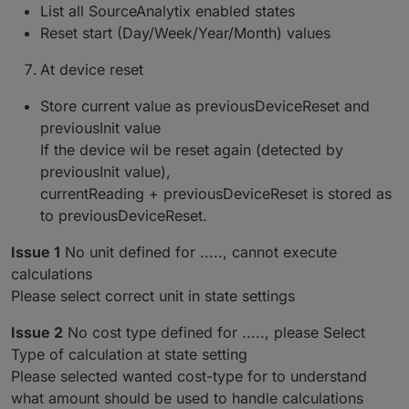
memory slot for initialisation value
#226
(Dutchman) Bugfix : Cannot read property
List all SourceAnalytix enabled states
(Dutchman & ToTXR4Y) Implement log
'stateDetails' of null
Reset start (Day/Week/Year/Month) values
messages if state attributes are changed
(Dutchman) Correct error handling of "Watt"
(Dutchman & ToTXR4Y) Implement
state initialisation
At device reset
automatically detection of currency from admin
(Dutchman) Bugfix : Ensure a proper reset and
settings
#247
init of Watt values
Store current value as previousDeviceReset and
(Dutchman) Bugfix : Avoid loop if init value is
previousInit value
set and > reading
(Dutchman) Bugfix : Caught sentry error : Alias
If the device wil be reset again (detected by
xxxxx has no target
previousInit value),
(Dutchman & ToTXR4Y) Bugfix : Rebuild
currentReading + previousDeviceReset is stored as
calculation logic which solves :
to previousDeviceReset.
Watt values : Ensure proper reading start
(0 instead of current watt value)
Issue 1
No unit defined for ....., cannot execute
Watt values : Ensure proper reading
calculation with exponent (0 instead of
calculations
current watt value)
#281
Please select correct unit in state settings
All calculations : correct handling of
device reset (if value is reset or 0)
Issue 2
No cost type defined for ....., please Select
(Dutchman) Bugfix : Incorrect initialisation for
Type of calculation at state setting
Watt values with 0 input
(Dutchman) Bugfix : Only create cumulatedXXX
Please selected wanted cost-type for to understand
in year statistics if activated
what amount should be used to handle calculations
(Dutchman) Bugfix : Incorrect warn message if