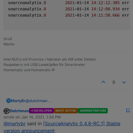
sourceanalytix
.0
2021
-01-14
14
:
12
:
12.385
erro
sourceanalytix
.0
2021
-01-14
14
:
12
:
08.934
erro
sourceanalytix
.0
2021
-01-14
14
:
11
:
58.666
erro
Gruß
Martin
Intel NUCs mit Proxmox / Iobroker als VM unter Debian
Raspeberry mit USB Leseköpfen für Smartmeter
Homematic und Homematic IP
0
@
dutchman
MartyBr
M
Ich habe gerade dein Alpha 10 eingespielt.
Dutchman
DEVELOPER
MOST ACTIVE
ADMINISTRATORS
sourceanalytix.0	2021-01-14 14:12:29.982	er
Offline
wrote on
Jan 14, 2021, 1:34 PM
sourceanalytix.0	2021-01-14 14:12:22.632	er
last edited by
@
martybr
said in
[SourceAnalytix 0.4.8-RC.1] Stable
sourceanalytix.0	2021-01-14 14:12:19.036	er
sourceanalytix.0	2021-01-14 14:12:15.343	er
version announcement
: