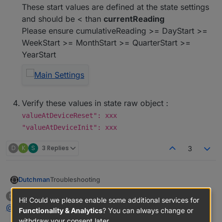
These start values are defined at the state settings
and should be < than
currentReading
Please ensure cumulativeReading >= DayStart >=
WeekStart >= MonthStart >= QuarterStart >=
YearStart
Verify these values in state raw object :
valueAtDeviceReset": xxx
"valueAtDeviceInit": xxx
D
K
S
3 Replies
3
Troubleshooting
Dutchman
Before we start troubleshooting, it's important to
deifel
wrote on
Jan 14, 2021, 8:01 AM
D
Hi! Could we please enable some additional services for
last edited by
understand how source analytix initialises as here
Offline
@
dutchman
Functionality & Analytics
? You can always change or
errors may occur, see issue section.
Start SourceAnalytix
withdraw your consent later.
The following sequence will be handled :
List all states activated for SourceAnalytix
Read current cumulatedReading