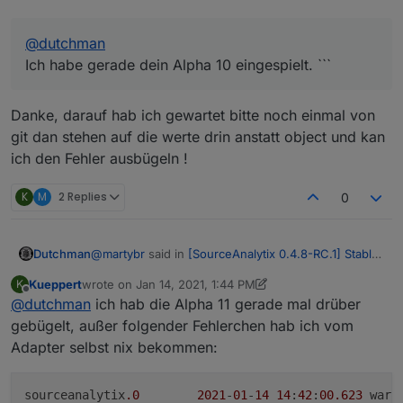
sourceanalytix.0	2021-01-14 14:12:12.385	er
sourceanalytix.0	2021-01-14 14:12:08.934	er
sourceanalytix.0	2021-01-14 14:11:58.666	er
@
dutchman
Ich habe gerade dein Alpha 10 eingespielt. ```
Danke, darauf hab ich gewartet bitte noch einmal von
git dan stehen auf die werte drin anstatt object und kan
ich den Fehler ausbügeln !
K
M
2 Replies
0
@
martybr
said in
[SourceAnalytix 0.4.8-RC.1] Stable
Dutchman
version announcement
:
Kueppert
wrote on
Jan 14, 2021, 1:44 PM
K
last edited by Kueppert
Jan 14, 2021, 2:50 PM
Offline
@
dutchman
ich hab die Alpha 11 gerade mal drüber
@
dutchman
Ich habe gerade dein Alpha 10 eingespielt. ```
gebügelt, außer folgender Fehlerchen hab ich vom
Danke, darauf hab ich gewartet bitte noch einmal
Adapter selbst nix bekommen:
von git dan stehen auf die werte drin anstatt object
und kan ich den Fehler ausbügeln !
sourceanalytix
.0
2021
-
01
-
14
14
:
42
:
00.623