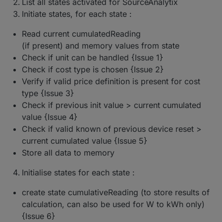
List all states activated for SourceAnalytix
Ergebnisse bzw Problemen mitteilen.
Forum (PN)
Initiate states, for each state :
Ich freue mich sehr über die tatkräftige
Das hilft in der Entwicklung und
Telegram (@RaffiDuck)
Unterstützung und feedback der community !
vervolstaendigung der Documentation.
Discord
(DutchmanNL oder im channel
Read current cumulatedReading
SourceAnalytix)
Aktuelle
mir log daten zukommen lassen ueber Fehler
(if present) and memory values from state
Test
odder warnings. Wie geht das ?
Check if unit can be handled {Issue 1}
Version
SourceAnalytix 0.4.8
Ich habe einen centralen logging server wo ihr
Check if cost type is chosen {Issue 2}
automatisch die logs hinschicken koennen, im
Veröffentlic
20.01.2021
jetzigen moment empfangen ich bereits (nur
Verify if valid price definition is present for cost
hungsdatu
fuer diese adapter) von 3 Mitglieder die daten.
type {Issue 3}
m
Wollt ihr mitmachen? Sehr gerne :), wie ? :
Check if previous init value > current cumulated
Release
28.02.2021
value {Issue 4}
candidate
Check if valid known of previous device reset >
planned
current cumulated value {Issue 5}
Github Link
https://github.com/iobroker-
Store all data to memory
community-
adapters/ioBroker.sourceanalytix
Initialise states for each state :
Alpha &
Discord SourceAnalytix
create state cumulativeReading (to store results of
Beta
calculation, can also be used for W to kWh only)
support
{Issue 6}