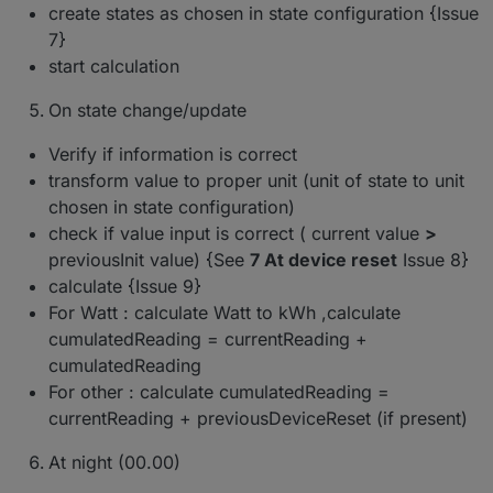
0.4.8 (2021-01-20)
create states as chosen in state configuration {Issue
Breaking changes
7}
start calculation
(Dutchman) Breaking!!! Move current values to
New Features
currentYear
#135
On state change/update
(Dutchman & ToTXR4Y) MajorChange !:
(Dutchman) Code cleanup
Replaced
Current_Reading
with
BugFixes
(Dutchman) Add back "currentYear"
CumulativeReading
226
Verify if information is correct
(Dutchman) (debug) Logging improved
(Dutchman) Bugfix : dev: 0 bug workaround
transform value to proper unit (unit of state to unit
(Dutchman) Weekly reset of weekdays
(Dutchman) Do not round cumulated reading
(Dutchman) Calculation for all states
chosen in state configuration)
(Dutchman) Bugfix : delete states in create
(Dutchman) change default log-level to info
function
check if value input is correct ( current value
>
(Dutchman) Calculation for previous states
(Dutchman) Bugfix : quarters.1 has no existing
previousInit value) {See
7 At device reset
Issue 8}
#242
object
calculate {Issue 9}
(Dutchman) Optimized error reporting (Sentry)
(Dutchman) Bugfix : Calculations for
(Dutchman) Removed unneeded settings in
For Watt : calculate Watt to kWh ,calculate
"previous" values
configuration
(Dutchman) Bugfix : Incorrect initialisation for
cumulatedReading = currentReading +
(Dutchman) Implemented new configuration
states
cumulatedReading
for "currentYear"
(Dutchman) Bugfix : Avoid NULL & 0 values at
(Dutchman & ToTXR4Y) implement
For other : calculate cumulatedReading =
night reset
"05_currentYear" in year root folder
#280
currentReading + previousDeviceReset (if present)
(Dutchman) Bugfix : 05_currentYear has no
(Dutchman) Implemented category cumulative
existing object
values under year statistics
At night (00.00)
(Dutchman) Bugfix : Avoid calculation of non-
(Dutchman & ToTXR4Y) implement cached
Initialised states