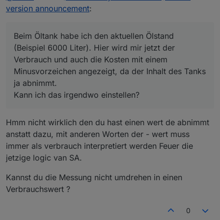
valueAtDeviceReset": xxxx
Beim Öltank habe ich den aktuellen Ölstand (Beispiel
version announcement
:
6000 Liter). Hier wird mir jetzt der Verbrauch und auch
Frank
die Kosten mit einem Minusvorzeichen angezeigt, da der
Issue 8
current value
<
previousInit
Inhalt des Tanks ja abnimmt.
Beim Öltank habe ich den aktuellen Ölstand
A device reset is detected, see function 7
Kann ich das irgendwo einstellen?
(Beispiel 6000 Liter). Hier wird mir jetzt der
Issue 9
My calculations are incorrect
Verbrauch und auch die Kosten mit einem
cumulativeReading-Reset
Minusvorzeichen angezeigt, da der Inhalt des Tanks
Verify if the correct unit is chosen (of not
ja abnimmt.
Stop SA
selected, SA will try to autodetect)
Kann ich das irgendwo einstellen?
Verify if the cumulatedReading reflects the
Go to tab objects
Ensure the start values are set correctly
correct total value of your value reading, if not
SA handles calculations by cumulatedReading -
known cumulatedReading at period start.<b/>
Enter expert mode
Hmm nicht wirklich den du hast einen wert de abnimmt
These start values are defined at the state
Change the cumulatedReading
anstatt dazu, mit anderen Worten der - wert muss
settings and should be < than
currentReading
Exit expert mode
Please ensure cumulativeReading >= DayStart
Ensure the start values are set correctly
immer als verbrauch interpretiert werden Feuer die
>= WeekStart >= MonthStart >= QuarterStart
Start SA
jetzige logic van SA.
>= YearStart
Kannst du die Messung nicht umdrehen in einen
Verbrauchswert ?
Verify these values in state raw object :
valueAtDeviceReset": xxx
"valueAtDeviceInit": xxx
0