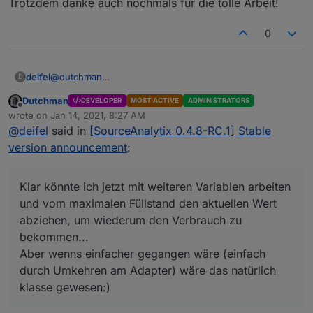
Trotzdem danke auch nochmals für die tolle Arbeit!
0
@
dutchman
deifel
D
Danke für Deine Antwort und schade, dass es hierfür
Dutchman
DEVELOPER
MOST ACTIVE
ADMINISTRATORS
keine Einstellmöglichkeit gibt.
Trotzdem danke auch nochmals für die tolle Arbeit!
Offline
wrote on
Jan 14, 2021, 8:27 AM
Der Wert kommt verschlüsselt über eine angezapfte
last edited by
@
deifel
said in
[SourceAnalytix 0.4.8-RC.1] Stable
Sonde an einem RS485 an und die Werte werden
anhand einer Tabelle dann in einen Füllstand
version announcement
:
interpretiert.
Der Aufwand war ganz schön groß, das einzurichten.
Klar könnte ich jetzt mit weiteren Variablen arbeiten und
Klar könnte ich jetzt mit weiteren Variablen arbeiten
vom maximalen Füllstand den aktuellen Wert abziehen,
und vom maximalen Füllstand den aktuellen Wert
um wiederum den Verbrauch zu bekommen...
abziehen, um wiederum den Verbrauch zu
Aber wenns einfacher gegangen wäre (einfach durch
bekommen...
Umkehren am Adapter) wäre das natürlich klasse
gewesen:)
Aber wenns einfacher gegangen wäre (einfach
durch Umkehren am Adapter) wäre das natürlich
klasse gewesen:)