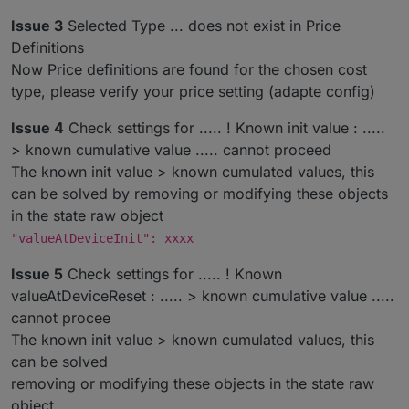
configuration for objects is changed
Issue 3
Selected Type ... does not exist in Price
(Dutchman) Bugfix : Error {Is not a number,
Definitions
cannot continue calculation} if value = 0
(Dutchman) Bugfix : Throw error if value is
Now Price definitions are found for the chosen cost
NULL for troubleshooting instead of handling
type, please verify your price setting (adapte config)
incorrect calculation
(Dutchman) Bugfix : Ensure daily reset does
Issue 4
Check settings for ..... ! Known init value : .....
not destroy cumulative memory value (Fixes
> known cumulative value ..... cannot proceed
NULL values for Watt after night reset)
The known init value > known cumulated values, this
can be solved by removing or modifying these objects
in the state raw object
"valueAtDeviceInit": xxxx
Issue 5
Check settings for ..... ! Known
valueAtDeviceReset : ..... > known cumulative value .....
cannot procee
The known init value > known cumulated values, this
can be solved
removing or modifying these objects in the state raw
object