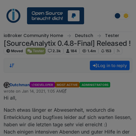
Skip to content
ioBroker Community Home
Deutsch
Tester
[SourceAnalytix 0.4.8-Final] Released !
Moved
Tester
2.3k
184
1.4m
153
Log in to reply
Dutchman
DEVELOPER
MOST ACTIVE
ADMINISTRATORS
Offline
wrote on
Jan 14, 2021, 1:05 AM
last edited by Dutchman
Jan 20, 2021, 2:15 PM
Hi all,
Nach etwas länger er Abwesenheit, wodurch die
Entwicklung und bugfixes leider auf sich warten liessen,
haben wir die letzten tage sehr viel erreicht :)
Nach einigen intensiven Abenden und guter Hilfe in der