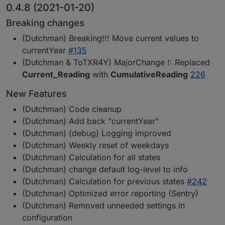
0.4.8 (2021-01-20)
Breaking changes
(Dutchman) Breaking!!! Move current values to
currentYear
#135
(Dutchman & ToTXR4Y) MajorChange !: Replaced
Current_Reading
with
CumulativeReading
226
New Features
(Dutchman) Code cleanup
(Dutchman) Add back "currentYear"
(Dutchman) (debug) Logging improved
(Dutchman) Weekly reset of weekdays
(Dutchman) Calculation for all states
(Dutchman) change default log-level to info
(Dutchman) Calculation for previous states
#242
(Dutchman) Optimized error reporting (Sentry)
(Dutchman) Removed unneeded settings in
configuration