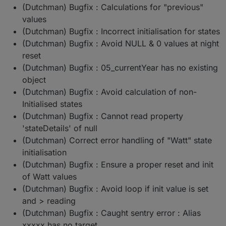
(Dutchman) Bugfix : Calculations for "previous"
values
(Dutchman) Bugfix : Incorrect initialisation for states
(Dutchman) Bugfix : Avoid NULL & 0 values at night
reset
(Dutchman) Bugfix : 05_currentYear has no existing
object
(Dutchman) Bugfix : Avoid calculation of non-
Initialised states
(Dutchman) Bugfix : Cannot read property
'stateDetails' of null
(Dutchman) Correct error handling of "Watt" state
initialisation
(Dutchman) Bugfix : Ensure a proper reset and init
of Watt values
(Dutchman) Bugfix : Avoid loop if init value is set
and > reading
(Dutchman) Bugfix : Caught sentry error : Alias
xxxxx has no target