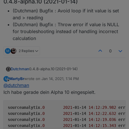
0.4.8-alpha.10 (2021-01-14)
(Dutchman) Bugfix : Avoid loop if init value is set
and > reading
(Dutchman) Bugfix : Throw error if value is NULL
for troubleshooting instead of handling incorrect
calculation
M
2 Replies
0
0.4.8-alpha.10 (2021-01-14)
Dutchman
(Dutchman) Bugfix : Avoid loop if init value is
MartyBr
wrote on
Jan 14, 2021, 1:14 PM
M
last edited by
set and > reading
Offline
@
dutchman
(Dutchman) Bugfix : Throw error if value is
Ich habe gerade dein Alpha 10 eingespielt.
NULL for troubleshooting instead of handling
incorrect calculation
sourceanalytix
.0
2021
-01-14
14
:
12
:
29.982
erro
sourceanalytix
.0
2021
-01-14
14
:
12
:
22.632
erro
sourceanalytix
.0
2021
-01-14
14
:
12
:
19.036
erro
sourceanalytix
.0
2021
-01-14
14
:
12
:
15.343
erro