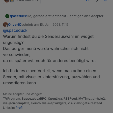
0
He, gerade erst entdeckt - echt genialer Adapter!
spaceduck
S
OliverIO
schrieb am
15. Jan. 2021, 11:15
Gleich mal was mir aufgefallen ist:
zuletzt editiert von
Offline
@
spaceduck
Die Auswahl der Sender sollte man in die
Warum findest du die Senderauswahl im widget
Danke!
Config verlegen, finde ich im Widget etwas
ungünstig?
ungünstig.
Das burger menü würde wahrscheinlich nicht
Datenquelle Enigma2 Receiver wurde ja schon
verschwinden,
angesprochen - wäre supi wenn das gehen
würde!
da es später evtl noch für anderes benötigt wird.
Ich finde es einen Vorteil, wenn man adhoc einen
Sender, mit visueller Unterstützung, auswählen und
umsortieren kann
Meine Adapter und Widgets
TVProgram
,
SqueezeboxRPC
,
OpenLiga
,
RSSFeed
,
MyTime
,,
pi-hole2
,
vis-json-template
,
skiinfo
,
vis-mapwidgets
,
vis-2-widgets-rssfeed
Links im
Profil