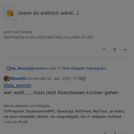
(wenn du weiblich wärst...)
gruß vom Woody
HAPPINESS is not a DESTINATION, it's a WAY of LIFE!
0
@
oliverio
said in
Test Adapter tvprogram
:
da_Woody
OliverIO
schrieb am
14. Jan. 2021, 17:16
zuletzt editiert von OliverIO
Offline
@
da_woody
@
da_woody
erledigt, im nächsten Release mit drin
wer weiß...., muss jetzt Abendessen kochen gehen
(wenn du weiblich wärst...)
Meine Adapter und Widgets
TVProgram
,
SqueezeboxRPC
,
OpenLiga
,
RSSFeed
,
MyTime
,,
pi-hole2
,
vis-json-template
,
skiinfo
,
vis-mapwidgets
,
vis-2-widgets-rssfeed
Links im
Profil