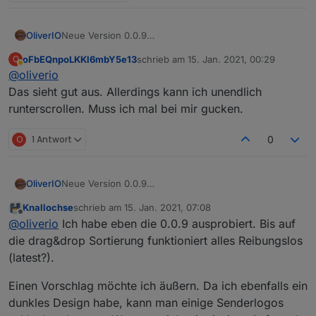
Neue Version 0.0.9
OliverIO
Es wurde eine neue Titelzeile hinzugefügt mit allen
oFbEQnpoLKKl6mbY5e13
schrieb am
15. Jan. 2021, 00:29
O
Knöpfen und der Datumsinfo.
zuletzt editiert von
Abwesend
@
oliverio
Leider musste das HTML-Layout unter der Haube
nochmal grundlegend geändert werden.
Das sieht gut aus. Allerdings kann ich unendlich
Es gibt noch einen kleinen Glitch, mal schauen wer
runterscrollen. Muss ich mal bei mir gucken.
ihn findet.
Auch im Sendungs-Detaildialog, der Text und Bild
O
1 Antwort
0
übereinander bei kleineren Bildschirmen
muss noch warten. Der Dialog wehrt sich noch gegen
meine Anweisungen.
Neue Version 0.0.9
OliverIO
Es wurde eine neue Titelzeile hinzugefügt mit allen
Knallochse
schrieb am
15. Jan. 2021, 07:08
Knöpfen und der Datumsinfo.
zuletzt editiert von
Offline
@
oliverio
Ich habe eben die 0.0.9 ausprobiert. Bis auf
Leider musste das HTML-Layout unter der Haube
nochmal grundlegend geändert werden.
die drag&drop Sortierung funktioniert alles Reibungslos
Es gibt noch einen kleinen Glitch, mal schauen wer
(latest?).
ihn findet.
Auch im Sendungs-Detaildialog, der Text und Bild
Einen Vorschlag möchte ich äußern. Da ich ebenfalls ein
übereinander bei kleineren Bildschirmen
dunkles Design habe, kann man einige Senderlogos
muss noch warten. Der Dialog wehrt sich noch gegen