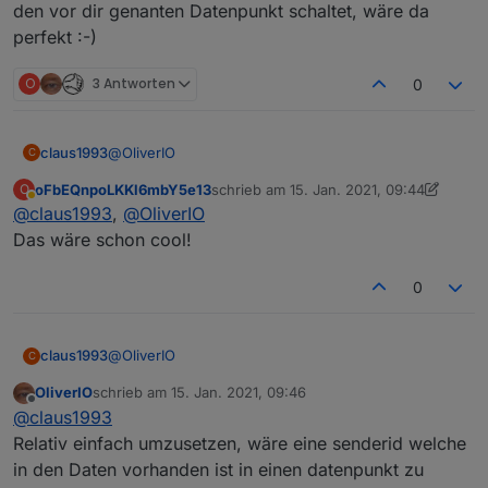
den vor dir genanten Datenpunkt schaltet, wäre da
perfekt :-)
O
3 Antworten
0
@
OliverIO
claus1993
C
oFbEQnpoLKKl6mbY5e13
schrieb am
15. Jan. 2021, 09:44
O
Komme auf meinen Vorschlag zurück das man aus
zuletzt editiert von oFbEQnpoLKKl6mbY
Abwesend
@
claus1993
,
@
OliverIO
der Übersicht heraus seinen TV schalten kann.
Wenn man im Detail View einen "Play Button"
Das wäre schon cool!
hinzufügt und damit den vor dir genanten
Datenpunkt schaltet, wäre da perfekt :-)
0
@
OliverIO
claus1993
C
OliverIO
schrieb am
15. Jan. 2021, 09:46
Komme auf meinen Vorschlag zurück das man aus
zuletzt editiert von
Offline
@
claus1993
der Übersicht heraus seinen TV schalten kann.
Wenn man im Detail View einen "Play Button"
Relativ einfach umzusetzen, wäre eine senderid welche
hinzufügt und damit den vor dir genanten
in den Daten vorhanden ist in einen datenpunkt zu
Datenpunkt schaltet, wäre da perfekt :-)