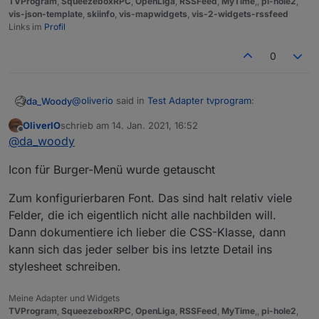
TVProgram
,
SqueezeboxRPC
,
OpenLiga
,
RSSFeed
,
MyTime
,,
pi-hole2
,
vis-json-template
,
skiinfo
,
vis-mapwidgets
,
vis-2-widgets-rssfeed
Links im
Profil
0
@
oliverio
said in
Test Adapter tvprogram
:
da_Woody
OliverIO
schrieb am
14. Jan. 2021, 16:52
zuletzt editiert von
Offline
welche wäre angnehm oder soll ich das
@
da_woody
konfigurierbar machen?
ich glaub, die AW kannst du dir selbst geben! ;)
Icon für Burger-Menü wurde getauscht
durch die möglichkeit verschiedener schriftarten,
siehts dann oft anders aus wenn das fix ist. mit
Zum konfigurierbaren Font. Das sind halt relativ viele
Jura-Demi... und fett siehts schon angenehmer aus.
Felder, die ich eigentlich nicht alle nachbilden will.
Dann dokumentiere ich lieber die CSS-Klasse, dann
kann sich das jeder selber bis ins letzte Detail ins
stylesheet schreiben.
Meine Adapter und Widgets
TVProgram
,
SqueezeboxRPC
,
OpenLiga
,
RSSFeed
,
MyTime
,,
pi-hole2
,