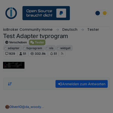
Weiter zum Inhalt
ioBroker Community Home
Deutsch
Tester
Test Adapter tvprogram
Verschoben
Tester
adapter
tvprogram
vis
widget
929
51
332.9k
51
Anmelden zum Antworten
OliverIO
@
da_woody
fontgröße ist auf 125% der normalen größe