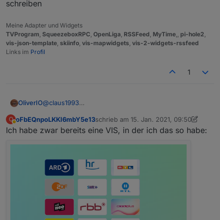
schreiben
Meine Adapter und Widgets
TVProgram
,
SqueezeboxRPC
,
OpenLiga
,
RSSFeed
,
MyTime
,,
pi-hole2
,
vis-json-template
,
skiinfo
,
vis-mapwidgets
,
vis-2-widgets-rssfeed
Links im
Profil
1
OliverIO
@
claus1993
Relativ einfach umzusetzen, wäre eine senderid
oFbEQnpoLKKl6mbY5e13
schrieb am
15. Jan. 2021, 09:50
O
welche in den Daten vorhanden ist in einen
zuletzt editiert von oFbEQnpoLKKl6mbY
Abwesend
Ich habe zwar bereits eine VIS, in der ich das so habe:
datenpunkt zu schreiben