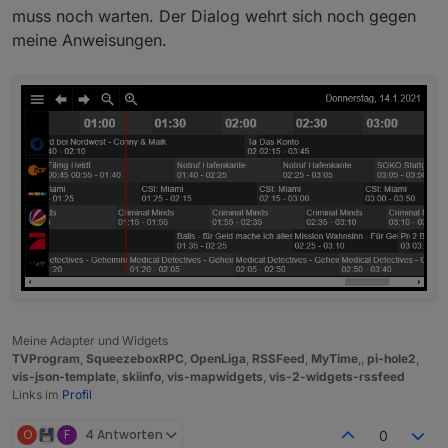
muss noch warten. Der Dialog wehrt sich noch gegen
meine Anweisungen.
Meine Adapter und Widgets
TVProgram
,
SqueezeboxRPC
,
OpenLiga
,
RSSFeed
,
MyTime
,,
pi-hole2
,
vis-json-template
,
skiinfo
,
vis-mapwidgets
,
vis-2-widgets-rssfeed
Links im
Profil
O
F
4 Antworten
0