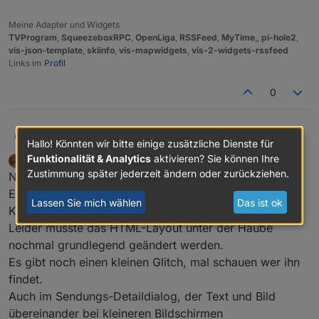
Meine Adapter und Widgets
TVProgram
,
SqueezeboxRPC
,
OpenLiga
,
RSSFeed
,
MyTime
,,
pi-hole2
,
vis-json-template
,
skiinfo
,
vis-mapwidgets
,
vis-2-widgets-rssfeed
Links im
Profil
0
OliverIO
@
frajop
Hallo! Könnten wir bitte einige zusätzliche Dienste für
müsste machbar sein. muss aber erst probieren
Funktionalität & Analytics
aktivieren? Sie können Ihre
OliverIO
schrieb am
15. Jan. 2021, 00:20
zuletzt editiert von OliverIO
Offline
Zustimmung später jederzeit ändern oder zurückziehen.
Neue Version 0.0.9
Es wurde eine neue Titelzeile hinzugefügt mit allen
Lassen Sie mich wählen
Das ist ok
Knöpfen und der Datumsinfo.
Leider musste das HTML-Layout unter der Haube
nochmal grundlegend geändert werden.
Es gibt noch einen kleinen Glitch, mal schauen wer ihn
findet.
Auch im Sendungs-Detaildialog, der Text und Bild
übereinander bei kleineren Bildschirmen