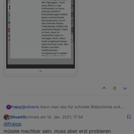
0
@
oliverio
Kann man das für schmale Bildschirme evtl.
frajop
F
eleganter hinbekommen? Vielleicht doch Bild
OliverIO
schrieb am
14. Jan. 2021, 17:34
obendrüber!? Oder konfigurierbar?
zuletzt editiert von
Offline
@
frajop
müsste machbar sein. muss aber erst probieren