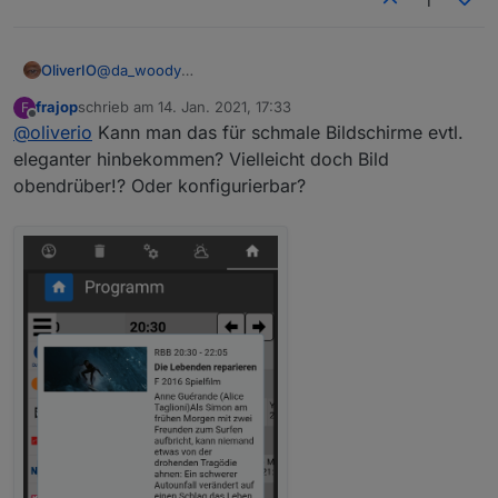
1
OliverIO
@
da_woody
wer weiß...., muss jetzt Abendessen kochen gehen
frajop
schrieb am
14. Jan. 2021, 17:33
F
zuletzt editiert von
Offline
@
oliverio
Kann man das für schmale Bildschirme evtl.
eleganter hinbekommen? Vielleicht doch Bild
obendrüber!? Oder konfigurierbar?