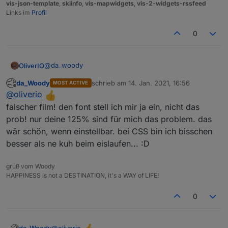
vis-json-template
,
skiinfo
,
vis-mapwidgets
,
vis-2-widgets-rssfeed
Links im
Profil
0
aber links, die 3 menüstreifen tun weh im auge...
@
da_woody
OliverIO
da_Woody
schrieb am
14. Jan. 2021, 16:56
MOST ACTIVE
Icon für Burger-Menü wurde getauscht
zuletzt editiert von
Offline
@
oliverio
Zum konfigurierbaren Font. Das sind halt relativ viele
falscher film! den font stell ich mir ja ein, nicht das
Felder, die ich eigentlich nicht alle nachbilden will.
prob! nur deine 125% sind für mich das problem. das
Dann dokumentiere ich lieber die CSS-Klasse, dann
wär schön, wenn einstellbar. bei CSS bin ich bisschen
kann sich das jeder selber bis ins letzte Detail ins
besser als ne kuh beim eislaufen... :D
stylesheet schreiben.
gruß vom Woody
HAPPINESS is not a DESTINATION, it's a WAY of LIFE!
0
@
oliverio
da_Woody