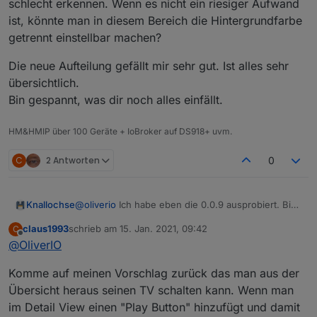
meine Anweisungen.
schlecht erkennen. Wenn es nicht ein riesiger Aufwand
ist, könnte man in diesem Bereich die Hintergrundfarbe
getrennt einstellbar machen?
Die neue Aufteilung gefällt mir sehr gut. Ist alles sehr
übersichtlich.
Bin gespannt, was dir noch alles einfällt.
HM&HMIP über 100 Geräte + IoBroker auf DS918+ uvm.
C
2 Antworten
0
@
oliverio
Ich habe eben die 0.0.9 ausprobiert. Bis
Knallochse
auf die drag&drop Sortierung funktioniert alles
claus1993
schrieb am
15. Jan. 2021, 09:42
C
Reibungslos (latest?).
Einen Vorschlag möchte ich äußern. Da ich
zuletzt editiert von
Offline
@
OliverIO
ebenfalls ein dunkles Design habe, kann man
einige Senderlogos schlecht erkennen. Wenn es
Die neue Aufteilung gefällt mir sehr gut. Ist alles
Komme auf meinen Vorschlag zurück das man aus der
nicht ein riesiger Aufwand ist, könnte man in
sehr übersichtlich.
diesem Bereich die Hintergrundfarbe getrennt
Bin gespannt, was dir noch alles einfällt.
Übersicht heraus seinen TV schalten kann. Wenn man
einstellbar machen?
im Detail View einen "Play Button" hinzufügt und damit