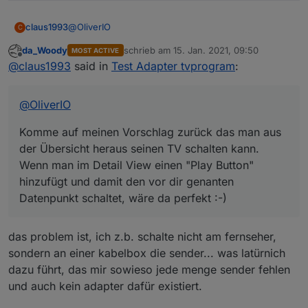
@
OliverIO
claus1993
C
da_Woody
schrieb am
15. Jan. 2021, 09:50
MOST ACTIVE
Komme auf meinen Vorschlag zurück das man aus
zuletzt editiert von
Offline
@
claus1993
said in
Test Adapter tvprogram
:
der Übersicht heraus seinen TV schalten kann.
Wenn man im Detail View einen "Play Button"
hinzufügt und damit den vor dir genanten
@
OliverIO
Datenpunkt schaltet, wäre da perfekt :-)
Komme auf meinen Vorschlag zurück das man aus
der Übersicht heraus seinen TV schalten kann.
Wenn man im Detail View einen "Play Button"
hinzufügt und damit den vor dir genanten
Datenpunkt schaltet, wäre da perfekt :-)
das problem ist, ich z.b. schalte nicht am fernseher,
sondern an einer kabelbox die sender... was latürnich
dazu führt, das mir sowieso jede menge sender fehlen
und auch kein adapter dafür existiert.