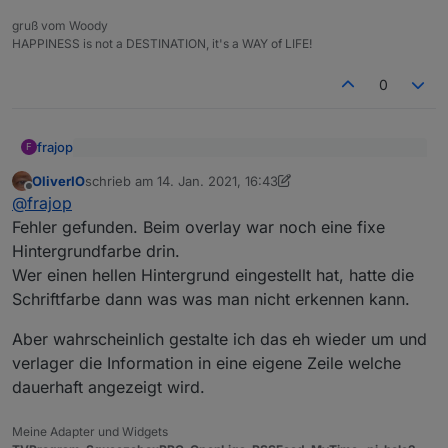
gruß vom Woody
HAPPINESS is not a DESTINATION, it's a WAY of LIFE!
0
frajop
F
im Video sieht man beim drücken der Pfeile (oben
OliverIO
schrieb am
14. Jan. 2021, 16:43
rechts) die Einblendung vom Datum. Und bei mir in
zuletzt editiert von OliverIO
Offline
Das Datum ist bei mir nicht sichtbar. Das Bild wird
meiner Vis kommt ebenfalls diese Einblendung.
@
frajop
dunkler und wieder heller, aber kein Datum zu sehen
Fehler gefunden. Beim overlay war noch eine fixe
Hintergrundfarbe drin.
Wer einen hellen Hintergrund eingestellt hat, hatte die
Schriftfarbe dann was was man nicht erkennen kann.
Aber wahrscheinlich gestalte ich das eh wieder um und
verlager die Information in eine eigene Zeile welche
dauerhaft angezeigt wird.
Meine Adapter und Widgets