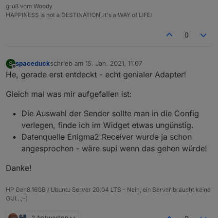
gruß vom Woody
HAPPINESS is not a DESTINATION, it's a WAY of LIFE!
0
spaceduck
schrieb am
15. Jan. 2021, 11:07
S
zuletzt editiert von
Offline
He, gerade erst entdeckt - echt genialer Adapter!
Gleich mal was mir aufgefallen ist:
Die Auswahl der Sender sollte man in die Config
verlegen, finde ich im Widget etwas ungünstig.
Datenquelle Enigma2 Receiver wurde ja schon
angesprochen - wäre supi wenn das gehen würde!
Danke!
HP Gen8 16GB / Ubuntu Server 20.04 LTS - Nein, ein Server braucht keine
GUI…;-)
2 Antworten