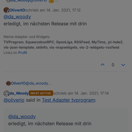
falscher film! den font stell ich mir ja ein, nicht das
OliverIO
schrieb am
14. Jan. 2021, 17:12
prob! nur deine 125% sind für mich das problem.
zuletzt editiert von
Offline
@
da_woody
das wär schön, wenn einstellbar. bei CSS bin ich
bisschen besser als ne kuh beim eislaufen... :D
erledigt, im nächsten Release mit drin
Meine Adapter und Widgets
TVProgram
,
SqueezeboxRPC
,
OpenLiga
,
RSSFeed
,
MyTime
,,
pi-hole2
,
vis-json-template
,
skiinfo
,
vis-mapwidgets
,
vis-2-widgets-rssfeed
Links im
Profil
0
OliverIO
@
da_woody
erledigt, im nächsten Release mit drin
da_Woody
schrieb am
14. Jan. 2021, 17:14
MOST ACTIVE
zuletzt editiert von
Offline
@
oliverio
said in
Test Adapter tvprogram
:
@
da_woody
erledigt, im nächsten Release mit drin