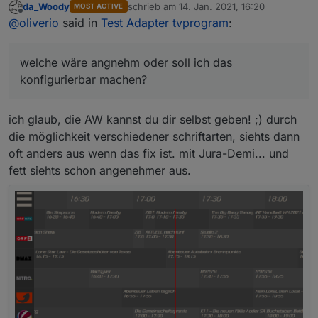
da_Woody
schrieb am
14. Jan. 2021, 16:20
MOST ACTIVE
eingestellt.
zuletzt editiert von
Offline
@
oliverio
said in
Test Adapter tvprogram
:
welche wäre angnehm oder soll ich das konfigurierbar
machen?
welche wäre angnehm oder soll ich das
konfigurierbar machen?
ich glaub, die AW kannst du dir selbst geben! ;) durch
die möglichkeit verschiedener schriftarten, siehts dann
oft anders aus wenn das fix ist. mit Jura-Demi... und
fett siehts schon angenehmer aus.