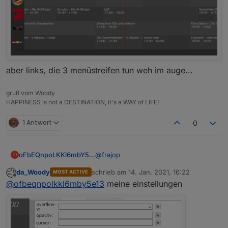
aber links, die 3 menüstreifen tun weh im auge...
gruß vom Woody
HAPPINESS is not a DESTINATION, it's a WAY of LIFE!
1 Antwort
0
@
frajop
oFbEQnpoLKKl6mbY5e13
O
da_Woody
schrieb am
14. Jan. 2021, 16:22
MOST ACTIVE
Das hängt eben von der gewählten
zuletzt editiert von
Offline
@
ofbeqnpolkkl6mby5e13
meine einstellungen
Hintergrund- und Schriftfarbe ab.
Ich sehe auch immer diesen
schwarzen Hintergrund bei euch in
den Screenshots. Verstehe ich nicht.
Einige Senderlogos kann man dann