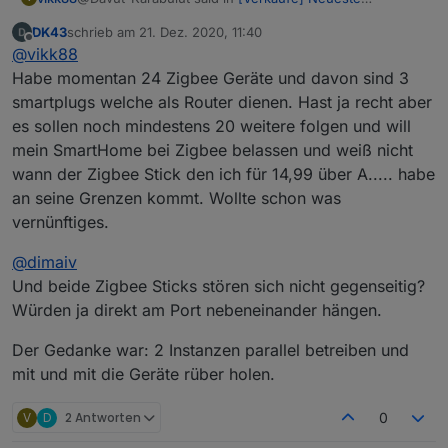
Entwicklung: CC2652P Zigbee Stick
:
DK43
schrieb am
21. Dez. 2020, 11:40
zuletzt editiert von
Offline
Wenn nicht: Wie läuft die Umstellung auf den
@
vikk88
neuen Zigbee Stick? Muss ich jedes Gerät neu
Habe momentan 24 Zigbee Geräte und davon sind 3
Ja alle Geräte müssen neu angernt werden. Am besten
pairen und Namen vergeben usw. Oder alter Stick
smartplugs welche als Router dienen. Hast ja recht aber
zigbee adapter lösche und den zigbee_0 Ordner
raus und neuer rein?
es sollen noch mindestens 20 weitere folgen und will
löschen. Aber wenn dein Stick läuft warum willst du
dann wechseln?
mein SmartHome bei Zigbee belassen und weiß nicht
wann der Zigbee Stick den ich für 14,99 über A..... habe
an seine Grenzen kommt. Wollte schon was
vernünftiges.
@
dimaiv
Und beide Zigbee Sticks stören sich nicht gegenseitig?
Würden ja direkt am Port nebeneinander hängen.
Der Gedanke war: 2 Instanzen parallel betreiben und
mit und mit die Geräte rüber holen.
V
D
2 Antworten
0