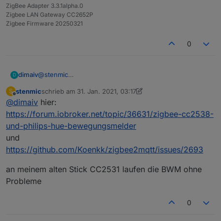
ZigBee Adapter 3.3.1alpha.0
Zigbee LAN Gateway CC2652P
Zigbee Firmware 20250321
0
dimaiv
@
stenmic
D
Welche Probleme sind es bei CC2538 und HUE BWM
stenmic
schrieb am
31. Jan. 2021, 03:17
S
bekannt?
zuletzt editiert von stenmic
Offline
@
dimaiv
hier:
https://forum.iobroker.net/topic/36631/zigbee-cc2538-
und-philips-hue-bewegungsmelder
und
https://github.com/Koenkk/zigbee2mqtt/issues/2693
an meinem alten Stick CC2531 laufen die BWM ohne
Probleme
0