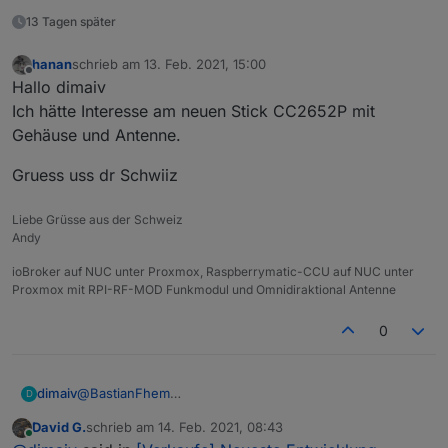
13 Tagen später
hanan
schrieb am
13. Feb. 2021, 15:00
zuletzt editiert von
Offline
Hallo dimaiv
Ich hätte Interesse am neuen Stick CC2652P mit
Gehäuse und Antenne.
Gruess uss dr Schwiiz
Liebe Grüsse aus der Schweiz
Andy
ioBroker auf NUC unter Proxmox, Raspberrymatic-CCU auf NUC unter
Proxmox mit RPI-RF-MOD Funkmodul und Omnidiraktional Antenne
0
dimaiv
@
BastianFhem
D
Hi, Kompatibilität zu Zigbee2mqtt 100%.
David G.
schrieb am
14. Feb. 2021, 08:43
Update ganz einfach über die USB
zuletzt editiert von
Online