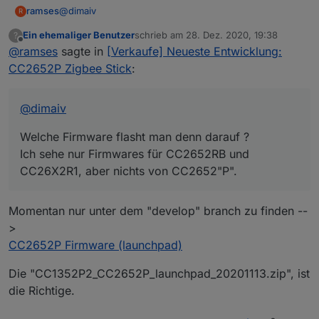
Versa
"in DE inkl., mit Verfolgungsnummer"
@
dimaiv
ramses
R
nd
Ein ehemaliger Benutzer
schrieb am
28. Dez. 2020, 19:38
?
Welche Firmware flasht man denn darauf ?
zuletzt editiert von
Offline
Besc
"Leistungsstarke ZigBee Stick mit Z-Stack
@
ramses
sagte in
[Verkaufe] Neueste Entwicklung:
Ich sehe nur Firmwares für CC2652RB und CC26X2R1,
hreib
3.x.0, Update über USB, mit 3 dBi Antenne
aber nichts von CC2652"P".
CC2652P Zigbee Stick
:
ung
und Gehäuse"
@
dimaiv
Hier geht's zum CC2538+CC2592 Stick
Welche Firmware flasht man denn darauf ?
Ich sehe nur Firmwares für CC2652RB und
CC26X2R1, aber nichts von CC2652"P".
Momentan nur unter dem "develop" branch zu finden --
>
CC2652P Firmware (launchpad)
Die "CC1352P2_CC2652P_launchpad_20201113.zip", ist
die Richtige.