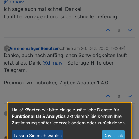
@
dimaiv
Mode
"CC2652P, Einsatzbereit"
Ich sage auch mal schnell Danke!
l
Läuft hervorragend und super schnelle Lieferung.
Anza
Sofort verfügbar
hl
0
*Prei
45 €, Anfragen über Chat Nachricht oder
s pro
Telegramm:
https://t.me/Zigbee1
Ein ehemaliger Benutzer
schrieb am
30. Dez. 2020, 19:29
?
Stück
zuletzt editiert von Ein ehemaliger Benutz
Offline
Danke, auch nach anfänglichen Schwierigkeiten läuft
Firmware Update Anleitung
Versa
"in DE inkl., mit Verfolgungsnummer"
jetzt alles. Dank
@
dimaiv
. Sofortige Hilfe über
nd
Telegram.
Besc
"Leistungsstarke ZigBee Stick mit Z-Stack
Proxmox vm, iobroker, Zigbee Adapter 1.4.0
hreib
3.x.0, Update über USB, mit 3 dBi Antenne
ung
und Gehäuse"
0
Hier geht's zum CC2538+CC2592 Stick
Hallo! Könnten wir bitte einige zusätzliche Dienste für
etwa einem Monat später
Funktionalität & Analytics
aktivieren? Sie können Ihre
Zustimmung später jederzeit ändern oder zurückziehen.
dimaiv
D
Herst
Lassen Sie mich wählen
Das ist ok
eller
" Ich "
Kodijack
schrieb am
30. Jan. 2021, 17:46