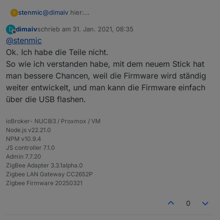
@
dimaiv
hier:
stenmic
S
https://forum.iobroker.net/topic/36631/zigbee-
dimaiv
schrieb am
31. Jan. 2021, 08:35
D
cc2538-und-philips-hue-bewegungsmelder
an meinem alten Stick CC2531 laufen die BWM ohne
zuletzt editiert von
Offline
@
stenmic
und
Probleme
https://github.com/Koenkk/zigbee2mqtt/issues/2693
Ok. Ich habe die Teile nicht.
So wie ich verstanden habe, mit dem neuem Stick hat
man bessere Chancen, weil die Firmware wird ständig
weiter entwickelt, und man kann die Firmware einfach
über die USB flashen.
ioBroker- NUC8i3 / Proxmox / VM
Node.js v22.21.0
NPM v10.9.4
JS controller 7.1.0
Admin 7.7.20
ZigBee Adapter 3.3.1alpha.0
Zigbee LAN Gateway CC2652P
Zigbee Firmware 20250321
0