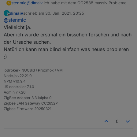
stenmic
@
dimaiv
ich habe mit dem CC2538 massiv Probleme
S
mit den Bewegungsmeldern von Philips Hue.
dimaiv
schrieb am
30. Jan. 2021, 20:25
D
Nach 1-2 Tagen verschwinden sie oder bringen
zuletzt editiert von
Offline
@
stenmic
Fehler.
Ist es mit dem Stick vielleicht besser?
Vielleicht ja.
Aber ich würde erstmal ein bisschen forschen und nach
der Ursache suchen.
Natürlich kann man blind einfach was neues probieren
;)
ioBroker- NUC8i3 / Proxmox / VM
Node.js v22.21.0
NPM v10.9.4
JS controller 7.1.0
Admin 7.7.20
ZigBee Adapter 3.3.1alpha.0
Zigbee LAN Gateway CC2652P
Zigbee Firmware 20250321
Firmware Update Anleitung
0