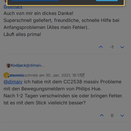
zuletzt editiert von
Offline
@
dimaiv
Mode
"CC2652P, Einsatzbereit"
Auch von mir ein dickes Danke!
l
Superschnell geliefert, freundliche, schnelle Hilfe bei
Anza
Sofort verfügbar
Anfangsproblemen (Alles mein Fehler).
hl
Läuft alles prima!
*Prei
45 €, Anfragen über Chat Nachricht oder
s pro
Telegramm:
https://t.me/Zigbee1
-1
Stück
Versa
"in DE inkl., mit Verfolgungsnummer"
Kodijack
@
dimaiv
nd
Auch von mir ein dickes Danke!
stenmic
schrieb am
30. Jan. 2021, 19:17
S
Superschnell geliefert, freundliche, schnelle Hilfe bei
zuletzt editiert von stenmic
Besc
"Leistungsstarke ZigBee Stick mit Z-Stack
Offline
@
dimaiv
ich habe mit dem CC2538 massiv Probleme
Anfangsproblemen (Alles mein Fehler).
hreib
3.x.0, Update über USB, mit 3 dBi Antenne
Läuft alles prima!
mit den Bewegungsmeldern von Philips Hue.
ung
und Gehäuse"
Nach 1-2 Tagen verschwinden sie oder bringen Fehler.
Ist es mit dem Stick vielleicht besser?
Hier geht's zum CC2538+CC2592 Stick
0