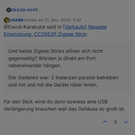
@
vikk88
DK43
Habe momentan 24 Zigbee Geräte und davon sind 3
vikk88
schrieb am
21. Dez. 2020, 11:47
V
smartplugs welche als Router dienen. Hast ja recht aber
@
dimaiv
zuletzt editiert von
Offline
@Davut-Karabulut said in
[Verkaufe] Neueste
es sollen noch mindestens 20 weitere folgen und will
Und beide Zigbee Sticks stören sich nicht gegenseitig?
mein SmartHome bei Zigbee belassen und weiß nicht
Würden ja direkt am Port nebeneinander hängen.
Der Gedanke war: 2 Instanzen parallel betreiben und mit
Entwicklung: CC2652P Zigbee Stick
:
wann der Zigbee Stick den ich für 14,99 über A..... habe
und mit die Geräte rüber holen.
an seine Grenzen kommt. Wollte schon was
vernünftiges.
Und beide Zigbee Sticks stören sich nicht
gegenseitig? Würden ja direkt am Port
nebeneinander hängen.
Der Gedanke war: 2 Instanzen parallel betreiben
und mit und mit die Geräte rüber holen.
Für den Stick wirst du dann sowieso eine USB
Verlängerung brauchen weil das Gehäuse so groß ist.
0