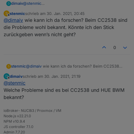
dimaiv
@
stenmic
D
Vielleicht ja.
stenmic
schrieb am
30. Jan. 2021, 20:45
S
Aber ich würde erstmal ein bisschen forschen und nach
zuletzt editiert von
Offline
@
dimaiv
wie kann ich da forschen? Beim CC2538 sind
der Ursache suchen.
Natürlich kann man blind einfach was neues probieren
die Probleme wohl bekannt. Könnte ich den Stick
;)
zurückgeben wenn’s nicht geht?
0
stenmic
@
dimaiv
wie kann ich da forschen? Beim CC2538
S
sind die Probleme wohl bekannt. Könnte ich den Stick
dimaiv
schrieb am
30. Jan. 2021, 21:19
D
zurückgeben wenn’s nicht geht?
zuletzt editiert von
Offline
@
stenmic
Welche Probleme sind es bei CC2538 und HUE BWM
bekannt?
ioBroker- NUC8i3 / Proxmox / VM
Firmware Update Anleitung
Node.js v22.21.0
NPM v10.9.4
JS controller 7.1.0
Admin 7.7.20