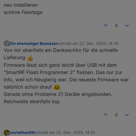
neu installieren
schöne Feiertage
0
Ein ehemaliger Benutzer
schrieb am
22. Dez. 2020, 14:29
?
zuletzt editiert von
Offline
Von mir ebenfalls ein Dankeschön für die schnelle
Lieferung
Firmware lässt sich ganz leicht über USB mit dem
"SmartRF Flash Programmer 2" flashen. Das nur zur
Info, weil ich Neugierig war. Die neueste Firmware war
natürlich schon drauf
Gerade ohne Probleme 21 Geräte eingebunden.
Reichweite ebenfalls top.
0
Leviathan09
schrieb am
22. Dez. 2020, 14:42
L
zuletzt editiert von