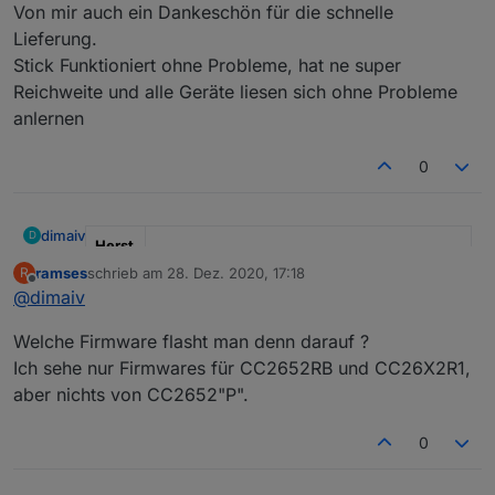
Offline
Von mir auch ein Dankeschön für die schnelle
Lieferung.
Stick Funktioniert ohne Probleme, hat ne super
Reichweite und alle Geräte liesen sich ohne Probleme
anlernen
0
dimaiv
D
Herst
eller
" Ich "
ramses
schrieb am
28. Dez. 2020, 17:18
R
zuletzt editiert von
Offline
@
dimaiv
Mode
"CC2652P, Einsatzbereit"
l
Welche Firmware flasht man denn darauf ?
Ich sehe nur Firmwares für CC2652RB und CC26X2R1,
Anza
Sofort verfügbar
hl
aber nichts von CC2652"P".
*Prei
45 €, Anfragen über Chat Nachricht oder
0
s pro
Telegramm:
https://t.me/Zigbee1
Stück