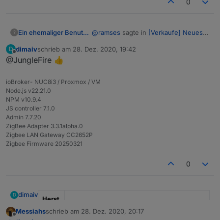
0
@
ramses
sagte in
[Verkaufe] Neueste
Ein ehemaliger Benutzer
?
Entwicklung: CC2652P Zigbee Stick
:
dimaiv
schrieb am
28. Dez. 2020, 19:42
D
zuletzt editiert von
Offline
@JungleFire 👍
@
dimaiv
Momentan nur unter dem "develop"
Welche Firmware flasht man
ioBroker- NUC8i3 / Proxmox / VM
branch zu finden -->
denn darauf ?
Node.js v22.21.0
CC2652P Firmware (launchpad)
Ich sehe nur Firmwares für
Die
NPM v10.9.4
CC2652RB und CC26X2R1, aber
"CC1352P2_CC2652P_launchpad_202
JS controller 7.1.0
nichts von CC2652"P".
01113.zip", ist die Richtige.
Admin 7.7.20
ZigBee Adapter 3.3.1alpha.0
Zigbee LAN Gateway CC2652P
Zigbee Firmware 20250321
0
dimaiv
D
Herst
eller
" Ich "
Messiahs
schrieb am
28. Dez. 2020, 20:17
zuletzt editiert von
Offline