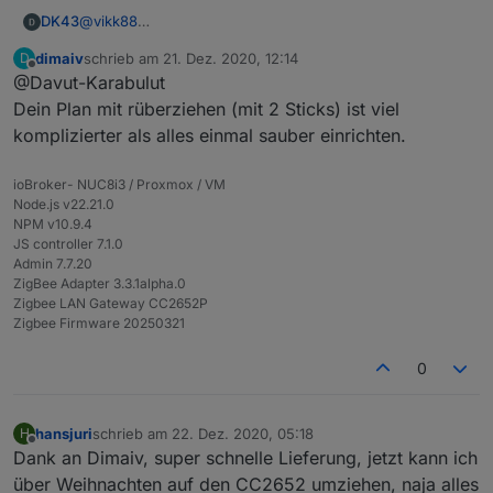
@
vikk88
DK43
Habe momentan 24 Zigbee Geräte und davon sind 3
dimaiv
schrieb am
21. Dez. 2020, 12:14
D
smartplugs welche als Router dienen. Hast ja recht aber
@
dimaiv
zuletzt editiert von
Offline
@Davut-Karabulut
es sollen noch mindestens 20 weitere folgen und will
Und beide Zigbee Sticks stören sich nicht gegenseitig?
mein SmartHome bei Zigbee belassen und weiß nicht
Würden ja direkt am Port nebeneinander hängen.
Der Gedanke war: 2 Instanzen parallel betreiben und mit
Dein Plan mit rüberziehen (mit 2 Sticks) ist viel
wann der Zigbee Stick den ich für 14,99 über A..... habe
und mit die Geräte rüber holen.
komplizierter als alles einmal sauber einrichten.
an seine Grenzen kommt. Wollte schon was
vernünftiges.
ioBroker- NUC8i3 / Proxmox / VM
Node.js v22.21.0
NPM v10.9.4
JS controller 7.1.0
Admin 7.7.20
ZigBee Adapter 3.3.1alpha.0
Zigbee LAN Gateway CC2652P
Zigbee Firmware 20250321
0
hansjuri
schrieb am
22. Dez. 2020, 05:18
H
zuletzt editiert von
Offline
Dank an Dimaiv, super schnelle Lieferung, jetzt kann ich
über Weihnachten auf den CC2652 umziehen, naja alles