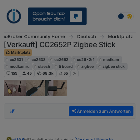
Weiter zum Inhalt
ioBroker Community Home
Deutsch
Marktplatz
[Verkauft] CC2652P Zigbee Stick
Marktplatz
cc2531
cc2538
cc2652
cc26x2r1
modkam
modkamru
slaesh
ti board
zigbee
zigbee stick
155
45
68.3k
55
Anmelden zum Antworten
@Davut-Karabulut said in
[Verkaufe] Neueste
vikk88
V