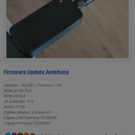
Firmware Update Anleitung
ioBroker- NUC8i3 / Proxmox / VM
Node.js v22.21.0
NPM v10.9.4
JS controller 7.1.0
Admin 7.7.20
ZigBee Adapter 3.3.1alpha.0
Zigbee LAN Gateway CC2652P
Zigbee Firmware 20250321