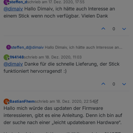
eller
" Ich "
steffen_d
schrieb am
17. Dez. 2020, 17:55
S
zuletzt editiert von
Offline
@
dimaiv
Hallo Dimaiv, ich hätte auch Interesse an
Mode
"CC2652P, Einsatzbereit"
einem Stick wenn noch verfügbar. Vielen Dank
l
Anza
Sofort verfügbar
0
hl
*Prei
45 €, Anfragen über Chat Nachricht oder
steffen_d
@
dimaiv
Hallo Dimaiv, ich hätte auch Interesse an
S
s pro
Telegramm:
https://t.me/Zigbee1
einem Stick wenn noch verfügbar. Vielen Dank
Stück
1N4148
schrieb am
18. Dez. 2020, 11:03
1
zuletzt editiert von
Offline
@
dimaiv
Danke für die schnelle Lieferung, der Stick
Versa
"in DE inkl., mit Verfolgungsnummer"
funktioniert hervorragend! :)
nd
Besc
"Leistungsstarke ZigBee Stick mit Z-Stack
0
hreib
3.x.0, Update über USB, mit 3 dBi Antenne
ung
und Gehäuse"
BastianFhem
schrieb am
18. Dez. 2020, 22:54
B
zuletzt editiert von BastianFhem
Offline
Hier geht's zum CC2538+CC2592 Stick
Hallo mich würde das updaten der Firmware
interessieren, gibt es eine Anleitung. Denn ich bin auf
der suche nach einer „leicht updatebaren Hardware“.