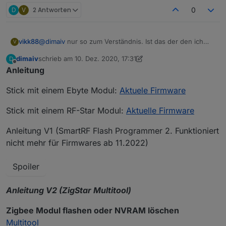
D
V
2 Antworten
0
@
dimaiv
nur so zum Verständnis. Ist das der den ich
vikk88
V
Dienstag von dir bekommen habe?
dimaiv
schrieb am
10. Dez. 2020, 17:31
D
Gruß Viktor
zuletzt editiert von dimaiv
8. Nov. 2025, 22:20
Offline
Anleitung
Stick mit einem Ebyte Modul:
Aktuele Firmware
Stick mit einem RF-Star Modul:
Aktuelle Firmware
Anleitung V1 (SmartRF Flash Programmer 2. Funktioniert
nicht mehr für Firmwares ab 11.2022)
Spoiler
Anleitung V2 (ZigStar Multitool)
Zigbee Modul flashen oder NVRAM löschen
Multitool