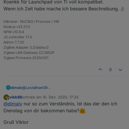
Koenkk für Launchpad von Ti voll kompatibel.
Wenn ich Zeit habe mache ich bessere Beschreibung. ;)
ioBroker- NUC8i3 / Proxmox / VM
Node.js v22.21.0
NPM v10.9.4
JS controller 7.1.0
Admin 7.7.20
ZigBee Adapter 3.3.1alpha.0
Zigbee LAN Gateway CC2652P
Zigbee Firmware 20250321
0
dimaiv
@
Leviathan09
D
Kurz und knapp: Neueste Chip, neueste Z-Stack (3.x.),
vikk88
schrieb am
10. Dez. 2020, 17:25
V
updatebar über USB, noch bessere Empfang,
zuletzt editiert von
Offline
@
dimaiv
nur so zum Verständnis. Ist das der den ich
eingebaute Verstärker (CC2652P) ..Firmware von
Koenkk für Launchpad von Ti voll kompatibel.
Dienstag von dir bekommen habe?
Wenn ich Zeit habe mache ich bessere Beschreibung. ;)
Gruß Viktor