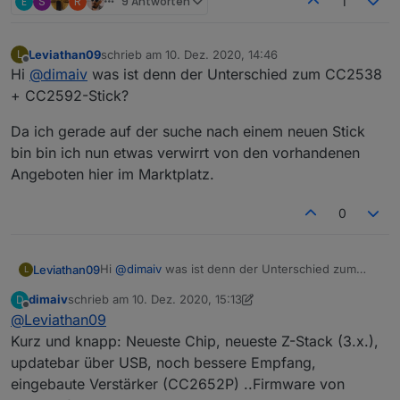
E
S
R
9 Antworten
1
Leviathan09
schrieb am
10. Dez. 2020, 14:46
L
zuletzt editiert von
Offline
Hi
@
dimaiv
was ist denn der Unterschied zum CC2538
+ CC2592-Stick?
Da ich gerade auf der suche nach einem neuen Stick
bin bin ich nun etwas verwirrt von den vorhandenen
Angeboten hier im Marktplatz.
0
Hi
@
dimaiv
was ist denn der Unterschied zum
Leviathan09
L
CC2538 + CC2592-Stick?
dimaiv
schrieb am
10. Dez. 2020, 15:13
D
Da ich gerade auf der suche nach einem neuen
zuletzt editiert von dimaiv
12. Okt. 2020, 16:15
Offline
@
Leviathan09
Stick bin bin ich nun etwas verwirrt von den
vorhandenen Angeboten hier im Marktplatz.
Kurz und knapp: Neueste Chip, neueste Z-Stack (3.x.),
updatebar über USB, noch bessere Empfang,
eingebaute Verstärker (CC2652P) ..Firmware von