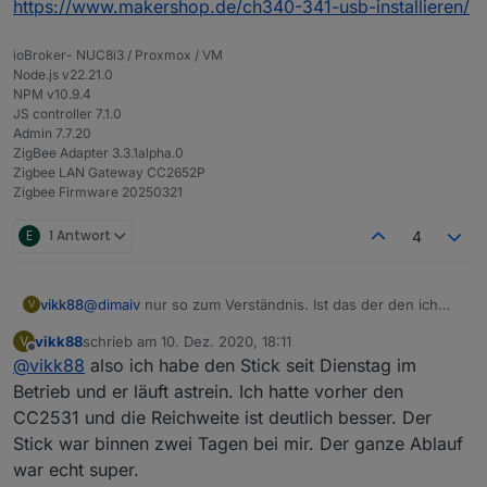
https://www.makershop.de/ch340-341-usb-installieren/
ioBroker- NUC8i3 / Proxmox / VM
Node.js v22.21.0
NPM v10.9.4
JS controller 7.1.0
Admin 7.7.20
ZigBee Adapter 3.3.1alpha.0
Zigbee LAN Gateway CC2652P
Zigbee Firmware 20250321
E
1 Antwort
4
@
dimaiv
nur so zum Verständnis. Ist das der den ich
vikk88
V
Dienstag von dir bekommen habe?
vikk88
schrieb am
10. Dez. 2020, 18:11
V
Gruß Viktor
zuletzt editiert von
Offline
@
vikk88
also ich habe den Stick seit Dienstag im
Betrieb und er läuft astrein. Ich hatte vorher den
CC2531 und die Reichweite ist deutlich besser. Der
Stick war binnen zwei Tagen bei mir. Der ganze Ablauf
war echt super.