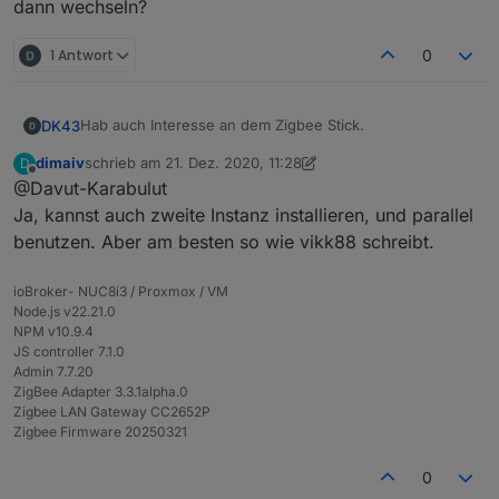
dann wechseln?
1 Antwort
0
Hab auch Interesse an dem Zigbee Stick.
DK43
dimaiv
schrieb am
21. Dez. 2020, 11:28
D
Allerdings läuft mein stinknormaler Stick wunderbar und
zuletzt editiert von dimaiv
Offline
@Davut-Karabulut
macht auch keine Probleme.
Nutze den Stick momentan auf auf einem Raspberry Pi
Ja, kannst auch zweite Instanz installieren, und parallel
3b. Dieser hat ja mehrere USB ports.
benutzen. Aber am besten so wie vikk88 schreibt.
Besteht nun die Möglichkeit diesen Zigbee Stick parallel
Wenn nicht: Wie läuft die Umstellung auf den neuen
auf einer 2. Instanz des Zigbee Adapters zu betreiben?
Zigbee Stick? Muss ich jedes Gerät neu pairen und
ioBroker- NUC8i3 / Proxmox / VM
Namen vergeben usw. Oder alter Stick raus und neuer
Node.js v22.21.0
rein?
NPM v10.9.4
JS controller 7.1.0
Admin 7.7.20
ZigBee Adapter 3.3.1alpha.0
Zigbee LAN Gateway CC2652P
Zigbee Firmware 20250321
0