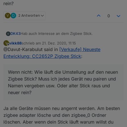
rein?
Firmware Update Anleitung
V
D
2 Antworten
0
Hab auch Interesse an dem Zigbee Stick.
DK43
vikk88
schrieb am
21. Dez. 2020, 11:15
V
Allerdings läuft mein stinknormaler Stick wunderbar und
zuletzt editiert von
Offline
@Davut-Karabulut said in
[Verkaufe] Neueste
macht auch keine Probleme.
Nutze den Stick momentan auf auf einem Raspberry Pi
Entwicklung: CC2652P Zigbee Stick
:
3b. Dieser hat ja mehrere USB ports.
Besteht nun die Möglichkeit diesen Zigbee Stick parallel
Wenn nicht: Wie läuft die Umstellung auf den neuen
auf einer 2. Instanz des Zigbee Adapters zu betreiben?
Wenn nicht: Wie läuft die Umstellung auf den neuen
Zigbee Stick? Muss ich jedes Gerät neu pairen und
Namen vergeben usw. Oder alter Stick raus und neuer
Zigbee Stick? Muss ich jedes Gerät neu pairen und
rein?
Namen vergeben usw. Oder alter Stick raus und
neuer rein?
Ja alle Geräte müssen neu angernt werden. Am besten
zigbee adapter lösche und den zigbee_0 Ordner
löschen. Aber wenn dein Stick läuft warum willst du