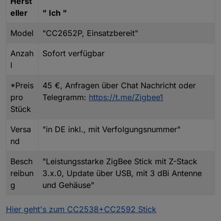
Herst
eller
" Ich "
Model
"CC2652P, Einsatzbereit"
Anzah
Sofort verfügbar
l
*Preis
45 €, Anfragen über Chat Nachricht oder
pro
Telegramm:
https://t.me/Zigbee1
Stück
Versa
"in DE inkl., mit Verfolgungsnummer"
nd
Besch
"Leistungsstarke ZigBee Stick mit Z-Stack
reibun
3.x.0, Update über USB, mit 3 dBi Antenne
g
und Gehäuse"
Hier geht's zum CC2538+CC2592 Stick