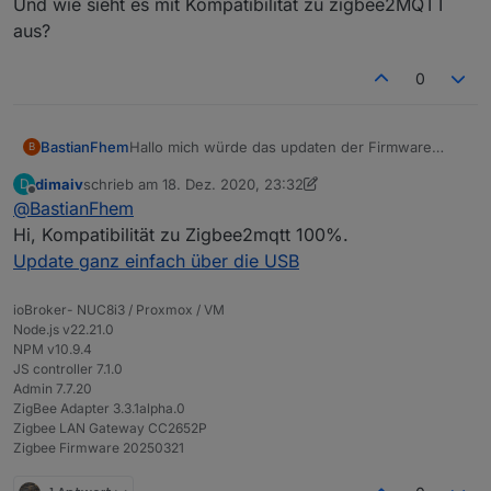
Und wie sieht es mit Kompatibilität zu zigbee2MQTT
aus?
0
Hallo mich würde das updaten der Firmware
BastianFhem
B
interessieren, gibt es eine Anleitung. Denn ich
dimaiv
schrieb am
18. Dez. 2020, 23:32
D
bin auf der suche nach einer „leicht updatebaren
Und wie sieht es mit Kompatibilität zu
zuletzt editiert von dimaiv
Offline
@
BastianFhem
Hardware“.
zigbee2MQTT aus?
Hi, Kompatibilität zu Zigbee2mqtt 100%.
Update ganz einfach über die USB
ioBroker- NUC8i3 / Proxmox / VM
Firmware Update Anleitung
Node.js v22.21.0
NPM v10.9.4
JS controller 7.1.0
Admin 7.7.20
ZigBee Adapter 3.3.1alpha.0
Zigbee LAN Gateway CC2652P
Zigbee Firmware 20250321