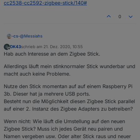
cc2538-cc2592-zigbee-stick/140#
0
@
Messiahs
-cs-
DK43
schrieb am
21. Dez. 2020, 10:55
https://forum.iobroker.net/topic/28994/verkaufe-cc2538-
zuletzt editiert von
Offline
Hab auch Interesse an dem Zigbee Stick.
cc2592-zigbee-stick/140#
Allerdings läuft mein stinknormaler Stick wunderbar und
macht auch keine Probleme.
Nutze den Stick momentan auf auf einem Raspberry Pi
3b. Dieser hat ja mehrere USB ports.
Besteht nun die Möglichkeit diesen Zigbee Stick parallel
auf einer 2. Instanz des Zigbee Adapters zu betreiben?
Wenn nicht: Wie läuft die Umstellung auf den neuen
Zigbee Stick? Muss ich jedes Gerät neu pairen und
Namen vergeben usw. Oder alter Stick raus und neuer