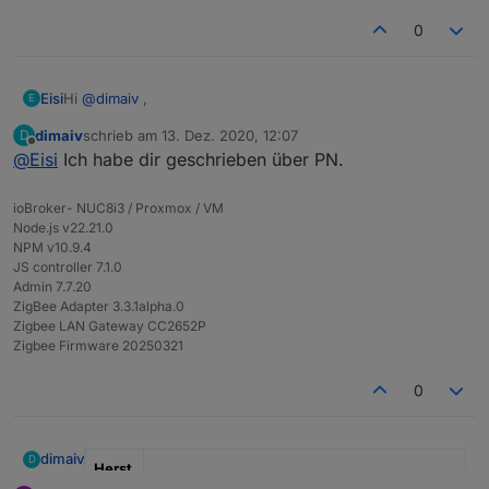
hl
0
*Prei
45 €, Anfragen über Chat Nachricht oder
s pro
Telegramm:
https://t.me/Zigbee1
Stück
Hi
@
dimaiv
,
Eisi
E
Versa
"in DE inkl., mit Verfolgungsnummer"
dimaiv
schrieb am
13. Dez. 2020, 12:07
D
Hast du noch einen Stick vorrätig? Würde ihn gern als
nd
zuletzt editiert von
Offline
@
Eisi
Ich habe dir geschrieben über PN.
Ersatz für meinen CC2531 einsetzen.
Besc
"Leistungsstarke ZigBee Stick mit Z-Stack
hreib
3.x.0, Update über USB, mit 3 dBi Antenne
ioBroker- NUC8i3 / Proxmox / VM
ung
und Gehäuse"
Node.js v22.21.0
NPM v10.9.4
JS controller 7.1.0
Hier geht's zum CC2538+CC2592 Stick
Admin 7.7.20
ZigBee Adapter 3.3.1alpha.0
Zigbee LAN Gateway CC2652P
Zigbee Firmware 20250321
0
dimaiv
D
Herst