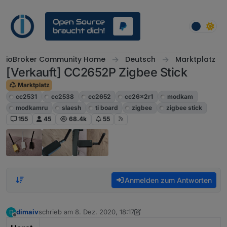
Weiter zum Inhalt
ioBroker Community Home
Deutsch
Marktplatz
[Verkauft] CC2652P Zigbee Stick
Marktplatz
cc2531
cc2538
cc2652
cc26x2r1
modkam
modkamru
slaesh
ti board
zigbee
zigbee stick
155
45
68.4k
55
Anmelden zum Antworten
dimaiv
schrieb am
8. Dez. 2020, 18:17
D
zuletzt editiert von dimaiv
Offline