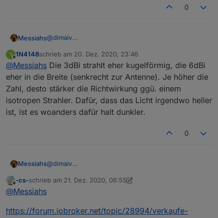
Hier geht's zum CC2538+CC2592 Stick
0
@
dimaiv
Messiahs
hast PN.
1N4148
schrieb am
20. Dez. 2020, 23:46
1
Die 3dbi Antenne strahlt eher in die Entfernung, die
zuletzt editiert von
Offline
@
Messiahs
Die 3dBi strahlt eher kugelförmig, die 6dBi
6 eher in die höhe ? oder wie kann ich mir das
vorstellen ?
eher in die Breite (senkrecht zur Antenne). Je höher die
Zahl, desto stärker die Richtwirkung ggü. einem
isotropen Strahler. Dafür, dass das Licht irgendwo heller
ist, ist es woanders dafür halt dunkler.
0
@
dimaiv
Messiahs
hast PN.
-cs-
schrieb am
21. Dez. 2020, 06:55
Die 3dbi Antenne strahlt eher in die Entfernung, die
zuletzt editiert von -cs-
Offline
@
Messiahs
6 eher in die höhe ? oder wie kann ich mir das
vorstellen ?
https://forum.iobroker.net/topic/28994/verkaufe-