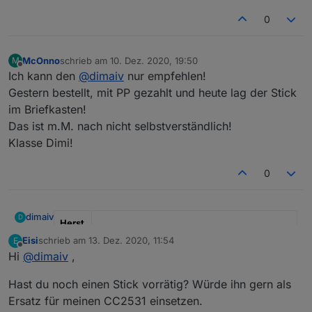
0
McOnno
schrieb am
10. Dez. 2020, 19:50
M
zuletzt editiert von
Offline
Ich kann den
@
dimaiv
nur empfehlen!
Gestern bestellt, mit PP gezahlt und heute lag der Stick
im Briefkasten!
Das ist m.M. nach nicht selbstverständlich!
Klasse Dimi!
0
dimaiv
D
Herst
eller
" Ich "
Eisi
schrieb am
13. Dez. 2020, 11:54
E
zuletzt editiert von
Offline
Hi
@
dimaiv
,
Mode
"CC2652P, Einsatzbereit"
l
Hast du noch einen Stick vorrätig? Würde ihn gern als
Ersatz für meinen CC2531 einsetzen.
Anza
Sofort verfügbar