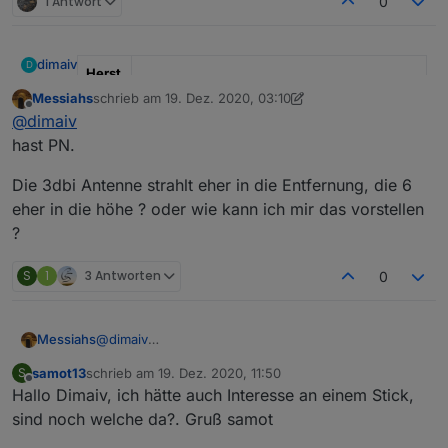
1 Antwort
0
dimaiv
D
Herst
eller
" Ich "
Messiahs
schrieb am
19. Dez. 2020, 03:10
zuletzt editiert von Messiahs
Offline
@
dimaiv
Mode
"CC2652P, Einsatzbereit"
hast PN.
l
Die 3dbi Antenne strahlt eher in die Entfernung, die 6
Anza
Sofort verfügbar
hl
eher in die höhe ? oder wie kann ich mir das vorstellen
?
*Prei
45 €, Anfragen über Chat Nachricht oder
s pro
Telegramm:
https://t.me/Zigbee1
S
1
3 Antworten
0
Stück
Versa
"in DE inkl., mit Verfolgungsnummer"
nd
@
dimaiv
Messiahs
hast PN.
Besc
"Leistungsstarke ZigBee Stick mit Z-Stack
samot13
schrieb am
19. Dez. 2020, 11:50
S
Die 3dbi Antenne strahlt eher in die Entfernung, die
zuletzt editiert von
hreib
3.x.0, Update über USB, mit 3 dBi Antenne
Offline
Firmware Update Anleitung
Hallo Dimaiv, ich hätte auch Interesse an einem Stick,
6 eher in die höhe ? oder wie kann ich mir das
ung
und Gehäuse"
vorstellen ?
sind noch welche da?. Gruß samot