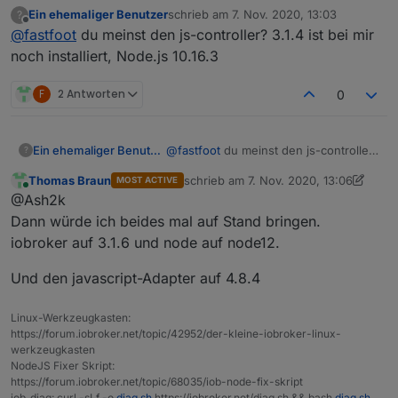
Landkreise
:
Ein ehemaliger Benutzer
schrieb am
7. Nov. 2020, 13:03
?
zuletzt editiert von
Offline
@
fastfoot
du meinst den js-controller? 3.1.4 ist bei mir
@
fastfoot
hab dein aktuelles Skript genutzt. Das
"alte" von Anfang Oktober einwandfrei lief.
noch installiert, Node.js 10.16.3
Welche JS Version nutzt du denn?
Hast du ne Idee?
F
2 Antworten
0
Ein ehemaliger Benutzer
@
fastfoot
du meinst den js-controller?
?
3.1.4 ist bei mir noch installiert,
Thomas Braun
schrieb am
7. Nov. 2020, 13:06
MOST ACTIVE
Node.js 10.16.3
zuletzt editiert von Thomas Braun
11. J
Online
@Ash2k
Dann würde ich beides mal auf Stand bringen.
iobroker auf 3.1.6 und node auf node12.
Und den javascript-Adapter auf 4.8.4
Linux-Werkzeugkasten:
https://forum.iobroker.net/topic/42952/der-kleine-iobroker-linux-
werkzeugkasten
NodeJS Fixer Skript:
https://forum.iobroker.net/topic/68035/iob-node-fix-skript
iob_diag: curl -sLf -o
diag.sh
https://iobroker.net/diag.sh && bash
diag.sh