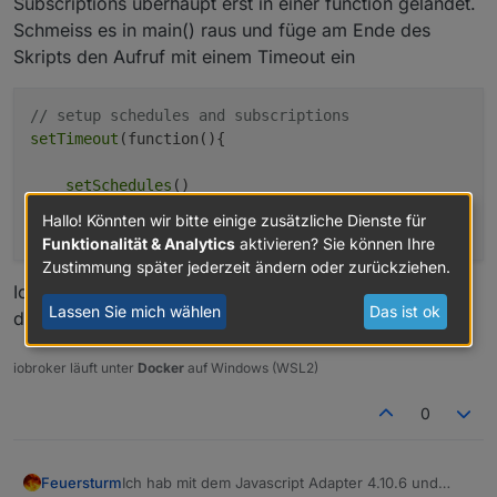
Subscriptions überhaupt erst in einer function gelandet.
Schmeiss es in main() raus und füge am Ende des
Skripts den Aufruf mit einem Timeout ein
// setup schedules and subscriptions
setTimeout
(function(){

setSchedules
()

Hallo! Könnten wir bitte einige zusätzliche Dienste für
},
1000
Funktionalität & Analytics
aktivieren? Sie können Ihre
Zustimmung später jederzeit ändern oder zurückziehen.
Ich werde es mal noch berichtigen, bist aber der Erste
Lassen Sie mich wählen
Das ist ok
dem das auffällt, ausser mir :-)
iobroker läuft unter
Docker
auf Windows (WSL2)
0
Ich hab mit dem Javascript Adapter 4.10.6 und
Feuersturm