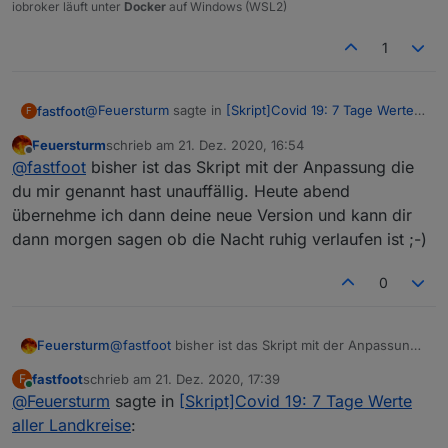
iobroker läuft unter
Docker
auf Windows (WSL2)
1
@
Feuersturm
sagte in
[Skript]Covid 19: 7 Tage Werte
fastfoot
F
aller Landkreise
:
Feuersturm
schrieb am
21. Dez. 2020, 16:54
zuletzt editiert von
Offline
@
fastfoot
Danke für deine schnelle Hilfe. Es ist
@
fastfoot
bisher ist das Skript mit der Anpassung die
bei mir aufgefallen, da durch den Javascript
du mir genannt hast unauffällig. Heute abend
Die Änderung ist im ersten Beitrag eingepflegt, auch
Absturz meine anderen Skripte nicht mehr liefen.
übernehme ich dann deine neue Version und kann dir
habe ich die Ampel angepasst. Die Sortierroutine
Ich werde deinen Vorschlag heute mal einbauen.
dann morgen sagen ob die Nacht ruhig verlaufen ist ;-)
könnte eigentlich auch raus, die neueste Version der
Die Grafik hätte ich gerne als Widget oder View
inventwo Widgets kann jetzt auch nach Spalten
Die Grafik habe ich mit Grafana gemacht. Die in
gehabt, allerdings nutze ich weder Grafana noch
sortieren
meinem Screenshot markierten Datenpunkte
InfluxDB, so dass es sich erstmal erledigt hat :-)
0
werden in einer Influx Datenbank gespeichert.
Hilft dir das weiter oder was meintest du mit dem
Bereitstellen der Grafik?
Feuersturm
@
fastfoot
bisher ist das Skript mit der Anpassung
die du mir genannt hast unauffällig. Heute abend
fastfoot
schrieb am
21. Dez. 2020, 17:39
F
übernehme ich dann deine neue Version und kann
zuletzt editiert von
Online
@
Feuersturm
sagte in
[Skript]Covid 19: 7 Tage Werte
dir dann morgen sagen ob die Nacht ruhig
verlaufen ist ;-)
aller Landkreise
: