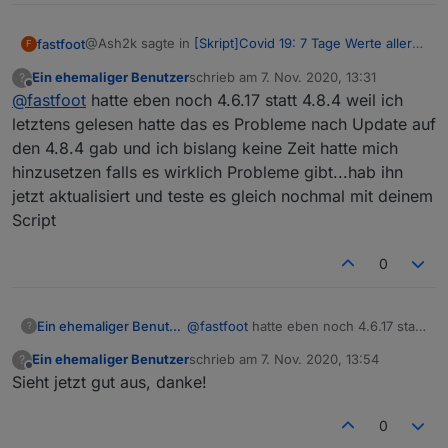
@Ash2k sagte in
[Skript]Covid 19: 7 Tage Werte aller
fastfoot
F
Landkreise
:
Ein ehemaliger Benutzer
schrieb am
7. Nov. 2020, 13:31
?
zuletzt editiert von
Offline
@
fastfoot
hatte eben noch 4.6.17 statt 4.8.4 weil ich
@
fastfoot
du meinst den js-controller? 3.1.4 ist
bei mir noch installiert, Node.js 10.16.3
letztens gelesen hatte das es Probleme nach Update auf
Ich meinte den Adapter, das Skript setzt die aktuellen
den 4.8.4 gab und ich bislang keine Zeit hatte mich
Stable Versionen voraus.
hinzusetzen falls es wirklich Probleme gibt...hab ihn
jetzt aktualisiert und teste es gleich nochmal mit deinem
Script
0
Ein ehemaliger Benutzer
@
fastfoot
hatte eben noch 4.6.17 statt
?
4.8.4 weil ich letztens gelesen hatte
Ein ehemaliger Benutzer
schrieb am
7. Nov. 2020, 13:54
?
das es Probleme nach Update auf den
zuletzt editiert von
Offline
Sieht jetzt gut aus, danke!
4.8.4 gab und ich bislang keine Zeit
hatte mich hinzusetzen falls es
wirklich Probleme gibt...hab ihn jetzt
0
aktualisiert und teste es gleich