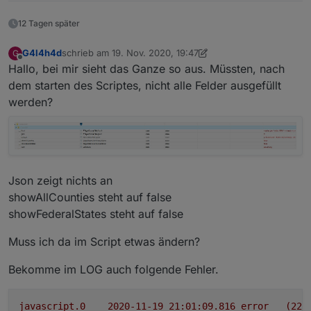
nochmal mit deinem Script
12 Tagen später
G4l4h4d
schrieb am
19. Nov. 2020, 19:47
G
zuletzt editiert von G4l4h4d
Offline
Hallo, bei mir sieht das Ganze so aus. Müssten, nach
dem starten des Scriptes, nicht alle Felder ausgefüllt
werden?
Json zeigt nichts an
showAllCounties steht auf false
showFederalStates steht auf false
Muss ich da im Script etwas ändern?
Bekomme im LOG auch folgende Fehler.
javascript.0
2020-11-19 21:01:09.816	
error
(225