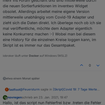
mehr ins Forum geschafft und sind mittlerweile durch
die neuen Sortierfunktionen im inventwo Widget
obsolet. Allerdings arbeitet meine eigene Version
mittlerweile unabhängig vom Covid-19 Adapter und
zieht sich die Daten direkt. Ich überlege noch ob ich sie
mal veröffentliche, möchte dem Adapter eigentlich
keine Konkurrenz machen :-) Wobei man bei diesem
eine History für die einzelnen Kreise loggen kann, im
Skript ist es immer nur das Gesamtpaket.
iobroker läuft unter
Docker
auf Windows (WSL2)
0
etwa einem Monat später
@
Feuersturm
sagte in
[Skript]Covid 19: 7 Tage Werte
fastfoot
F
aller Landkreise
:
novregen
schrieb am
23. Jan. 2021, 19:47
N
zuletzt editiert von
Offline
Hallo, ist das script nun Fehlerfrei bzw .treten die Fehler
@
fastfoot
bisher ist das Skript mit der Anpassung