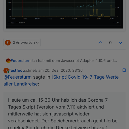
F
2 Antworten
0
Ich hab mit dem Javascript Adapter 4.10.6 und
Feuersturm
4.10.8 das Verhalten, dass mir nach einigen
fastfoot
schrieb am
20. Dez. 2020, 23:36
F
Stunden die javascript Instanz ohne erkennbare
Sieht jemand bei sich das gleiche Verhalten?
zuletzt editiert von
Online
@
Feuersturm
sagte in
[Skript]Covid 19: 7 Tage Werte
Fehler im Log abstürzt.
@
fastfoot
Welche Javascript Version nutzt du?
In den letzten Tagen hab ich angefagen alle
aller Landkreise
:
Skripte abzuschalten und Stück für Stück wieder
zu aktivieren.
Heute um ca. 15:30 Uhr hab ich das Corona 7
Heute um ca. 15:30 Uhr hab ich das Corona 7
Tages Skript (Version vom 7.11) aktiviert und
Tages Skript (Version vom 7.11) aktiviert und
mittlerweile hat sich javascript wieder
mittlerweile hat sich javascript wieder
verabschiedet. Der Speicherverbrauch geht
verabschiedet. Der Speicherverbrauch geht hierbei
hierbei regelmäßig durch die Decke teilweise bis
zu 1 GByte für die Instanz.
regelmäßig durch die Decke teilweise bis zu 1