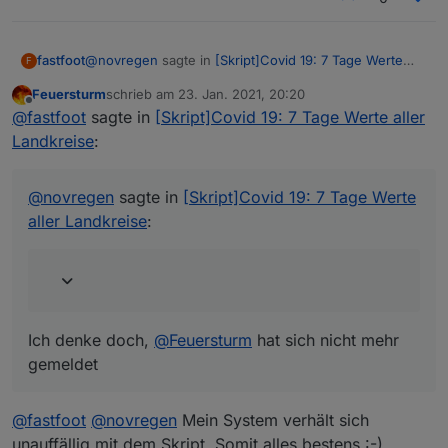
@
novregen
sagte in
[Skript]Covid 19: 7 Tage Werte
fastfoot
F
aller Landkreise
:
Feuersturm
schrieb am
23. Jan. 2021, 20:20
zuletzt editiert von
Offline
Hallo, ist das script nun Fehlerfrei bzw .treten die
@
fastfoot
sagte in
[Skript]Covid 19: 7 Tage Werte aller
Fehler nicht mehr auf ?
Landkreise
:
Ich denke doch,
@
Feuersturm
hat sich nicht mehr
gemeldet
@
novregen
sagte in
[Skript]Covid 19: 7 Tage Werte
aller Landkreise
:
Ich denke doch,
@
Feuersturm
hat sich nicht mehr
gemeldet
@
fastfoot
@
novregen
Mein System verhält sich
unauffällig mit dem Skript. Somit alles bestens :-)