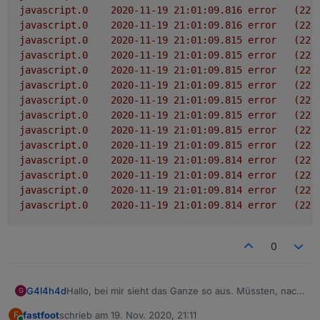
javascript.0
2020-11-19 21:01:09.816	
error
(225
javascript.0
2020-11-19 21:01:09.816	
error
(225
javascript.0
2020-11-19 21:01:09.815	
error
(225
javascript.0
2020-11-19 21:01:09.815	
error
(225
javascript.0
2020-11-19 21:01:09.815	
error
(225
javascript.0
2020-11-19 21:01:09.815	
error
(225
javascript.0
2020-11-19 21:01:09.815	
error
(225
javascript.0
2020-11-19 21:01:09.815	
error
(225
javascript.0
2020-11-19 21:01:09.815	
error
(225
javascript.0
2020-11-19 21:01:09.815	
error
(225
javascript.0
2020-11-19 21:01:09.814	
error
(225
javascript.0
2020-11-19 21:01:09.814	
error
(225
javascript.0
2020-11-19 21:01:09.814	
error
(225
javascript.0
2020-11-19 21:01:09.814	
error
(225
0
Hallo, bei mir sieht das Ganze so aus. Müssten, nach
G4l4h4d
G
dem starten des Scriptes, nicht alle Felder ausgefüllt
fastfoot
schrieb am
19. Nov. 2020, 21:11
F
werden?
Json zeigt nichts an