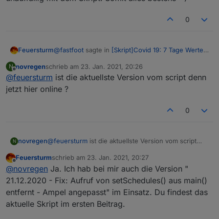
0
@
fastfoot
sagte in
[Skript]Covid 19: 7 Tage Werte
Feuersturm
aller Landkreise
:
novregen
schrieb am
23. Jan. 2021, 20:26
N
zuletzt editiert von
Offline
@
feuersturm
ist die aktuellste Version vom script denn
@
novregen
sagte in
[Skript]Covid 19: 7 Tage
Werte aller Landkreise
:
jetzt hier online ?
@
fastfoot
@
novregen
Mein System verhält sich
unauffällig mit dem Skript. Somit alles bestens :-)
0
Hallo, ist das script nun Fehlerfrei bzw
.treten die Fehler nicht mehr auf ?
novregen
@
feuersturm
ist die aktuellste Version vom script
N
Ich denke doch,
@
Feuersturm
hat sich nicht
denn jetzt hier online ?
mehr gemeldet
Feuersturm
schrieb am
23. Jan. 2021, 20:27
zuletzt editiert von
Offline
@
novregen
Ja. Ich hab bei mir auch die Version "
21.12.2020 - Fix: Aufruf von setSchedules() aus main()
entfernt - Ampel angepasst" im Einsatz. Du findest das
aktuelle Skript im ersten Beitrag.