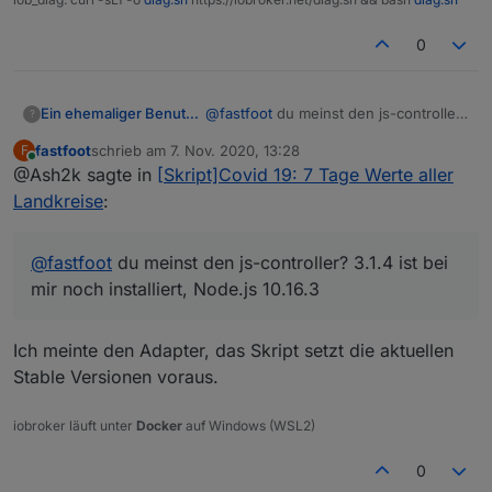
0
Ein ehemaliger Benutzer
@
fastfoot
du meinst den js-controller?
?
3.1.4 ist bei mir noch installiert,
fastfoot
schrieb am
7. Nov. 2020, 13:28
F
Node.js 10.16.3
zuletzt editiert von
Online
@Ash2k sagte in
[Skript]Covid 19: 7 Tage Werte aller
Landkreise
:
@
fastfoot
du meinst den js-controller? 3.1.4 ist bei
mir noch installiert, Node.js 10.16.3
Ich meinte den Adapter, das Skript setzt die aktuellen
Stable Versionen voraus.
iobroker läuft unter
Docker
auf Windows (WSL2)
0