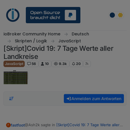
Weiter zum Inhalt
ioBroker Community Home
Deutsch
Skripten / Logik
JavaScript
[Skript]Covid 19: 7 Tage Werte aller
Landkreise
JavaScript
56
10
9.3k
20
Anmelden zum Antworten
@Ash2k sagte in
[Skript]Covid 19: 7 Tage Werte aller
fastfoot
F