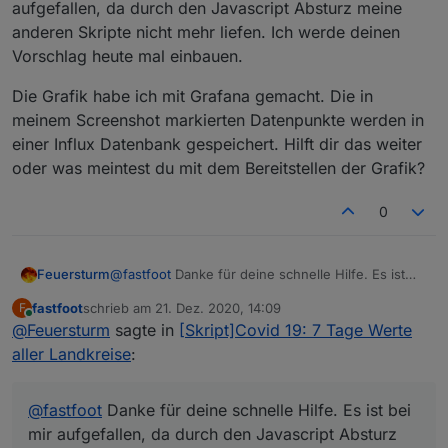
durch die Decke
aufgefallen, da durch den Javascript Absturz meine
Wie hast du die Grafik erstellt, würdest du sie zur
anderen Skripte nicht mehr liefen. Ich werde deinen
Verfügung stellen?
Vorschlag heute mal einbauen.
Die Grafik habe ich mit Grafana gemacht. Die in
meinem Screenshot markierten Datenpunkte werden in
einer Influx Datenbank gespeichert. Hilft dir das weiter
oder was meintest du mit dem Bereitstellen der Grafik?
0
@
fastfoot
Danke für deine schnelle Hilfe. Es ist
Feuersturm
bei mir aufgefallen, da durch den Javascript
fastfoot
schrieb am
21. Dez. 2020, 14:09
F
Absturz meine anderen Skripte nicht mehr liefen.
Die Grafik habe ich mit Grafana gemacht. Die in
zuletzt editiert von
Online
@
Feuersturm
sagte in
[Skript]Covid 19: 7 Tage Werte
Ich werde deinen Vorschlag heute mal einbauen.
meinem Screenshot markierten Datenpunkte
werden in einer Influx Datenbank gespeichert.
aller Landkreise
:
Hilft dir das weiter oder was meintest du mit dem
Bereitstellen der Grafik?
@
fastfoot
Danke für deine schnelle Hilfe. Es ist bei
mir aufgefallen, da durch den Javascript Absturz