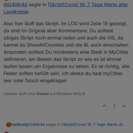
zuletzt editiert von
Online
@
G4l4h4d
sagte in
[Skript]Covid 19: 7 Tage Werte aller
showAllCounties steht auf false
showFederalStates steht auf false
Muss ich da im Script etwas ändern?
Landkreise
:
Bekomme im LOG auch folgende Fehler.
Also hier läuft das Skript. Im LOG wird Zeile 19 gezeigt,
da sind im Original aber Kommentare. Du solltest
javascript.0	2020-11-19 21:01:09.816	error
obiges Skript noch einmal laden und auch die VIS, da
javascript.0	2020-11-19 21:01:09.816	error
kannst du ShowAllCounties und die BL auch einschalten.
javascript.0	2020-11-19 21:01:09.816	error
javascript.0	2020-11-19 21:01:09.815	error	
Ansonsten solltest Du mindestens eine Stadt in MyCities
javascript.0	2020-11-19 21:01:09.815	error	
definieren, am Besten das Skript so wie es ist einmal
javascript.0	2020-11-19 21:01:09.815	error
laufen lassen um Ergebnisse zu sehen. Es ist richtig, alle
javascript.0	2020-11-19 21:01:09.815	error
Felder sollten befüllt sein, ich denke du hast myCities
javascript.0	2020-11-19 21:01:09.815	error	
javascript.0	2020-11-19 21:01:09.815	error	
leer oder falsch eingetragen
javascript.0	2020-11-19 21:01:09.815	error
javascript.0	2020-11-19 21:01:09.815	error
iobroker läuft unter
Docker
auf Windows (WSL2)
javascript.0	2020-11-19 21:01:09.814	error
javascript.0	2020-11-19 21:01:09.814	erro
1
javascript.0	2020-11-19 21:01:09.814	error
@
G4l4h4d
sagte in
[Skript]Covid 19: 7 Tage Werte aller
fastfoot
F
Landkreise
: