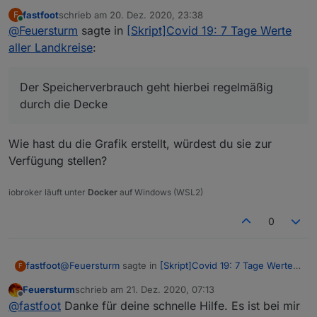
4.10.8 das Verhalten, dass mir nach einigen
fastfoot
schrieb am
20. Dez. 2020, 23:38
F
Stunden die javascript Instanz ohne erkennbare
Sieht jemand bei sich das gleiche Verhalten?
zuletzt editiert von
Online
@
Feuersturm
sagte in
[Skript]Covid 19: 7 Tage Werte
Fehler im Log abstürzt.
@
fastfoot
Welche Javascript Version nutzt du?
In den letzten Tagen hab ich angefagen alle
aller Landkreise
:
Skripte abzuschalten und Stück für Stück wieder
zu aktivieren.
Heute um ca. 15:30 Uhr hab ich das Corona 7
Der Speicherverbrauch geht hierbei regelmäßig
Tages Skript (Version vom 7.11) aktiviert und
durch die Decke
mittlerweile hat sich javascript wieder
verabschiedet. Der Speicherverbrauch geht
hierbei regelmäßig durch die Decke teilweise bis
Wie hast du die Grafik erstellt, würdest du sie zur
zu 1 GByte für die Instanz.
Verfügung stellen?
iobroker läuft unter
Docker
auf Windows (WSL2)
0
@
Feuersturm
sagte in
[Skript]Covid 19: 7 Tage Werte
fastfoot
F
aller Landkreise
:
Feuersturm
schrieb am
21. Dez. 2020, 07:13
zuletzt editiert von
Offline
Der Speicherverbrauch geht hierbei regelmäßig
@
fastfoot
Danke für deine schnelle Hilfe. Es ist bei mir