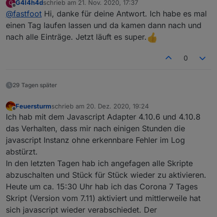
G4l4h4d
schrieb am
21. Nov. 2020, 17:37
G
Also hier läuft das Skript. Im LOG wird Zeile 19 gezeigt,
zuletzt editiert von
Offline
@
fastfoot
Hi, danke für deine Antwort. Ich habe es mal
da sind im Original aber Kommentare. Du solltest
obiges Skript noch einmal laden und auch die VIS, da
einen Tag laufen lassen und da kamen dann nach und
kannst du ShowAllCounties und die BL auch
nach alle Einträge. Jetzt läuft es super.
einschalten. Ansonsten solltest Du mindestens eine
Stadt in MyCities definieren, am Besten das Skript so
0
wie es ist einmal laufen lassen um Ergebnisse zu
sehen. Es ist richtig, alle Felder sollten befüllt sein, ich
denke du hast myCities leer oder falsch eingetragen
29 Tagen später
Feuersturm
schrieb am
20. Dez. 2020, 19:24
zuletzt editiert von
Offline
Ich hab mit dem Javascript Adapter 4.10.6 und 4.10.8
das Verhalten, dass mir nach einigen Stunden die
javascript Instanz ohne erkennbare Fehler im Log
abstürzt.
In den letzten Tagen hab ich angefagen alle Skripte
abzuschalten und Stück für Stück wieder zu aktivieren.
Heute um ca. 15:30 Uhr hab ich das Corona 7 Tages
Skript (Version vom 7.11) aktiviert und mittlerweile hat
sich javascript wieder verabschiedet. Der