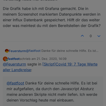
Die Grafik habe ich mit Grafana gemacht. Die in
meinem Screenshot markierten Datenpunkte werden in
einer Influx Datenbank gespeichert. Hilft dir das weiter
oder was meintest du mit dem Bereitstellen der Grafik?
0
@
fastfoot
Danke für deine schnelle Hilfe. Es ist
Feuersturm
bei mir aufgefallen, da durch den Javascript
fastfoot
schrieb am
21. Dez. 2020, 14:09
F
Absturz meine anderen Skripte nicht mehr liefen.
Die Grafik habe ich mit Grafana gemacht. Die in
zuletzt editiert von
Online
@
Feuersturm
sagte in
[Skript]Covid 19: 7 Tage Werte
Ich werde deinen Vorschlag heute mal einbauen.
meinem Screenshot markierten Datenpunkte
werden in einer Influx Datenbank gespeichert.
aller Landkreise
:
Hilft dir das weiter oder was meintest du mit dem
Bereitstellen der Grafik?
@
fastfoot
Danke für deine schnelle Hilfe. Es ist bei
mir aufgefallen, da durch den Javascript Absturz
meine anderen Skripte nicht mehr liefen. Ich werde
deinen Vorschlag heute mal einbauen.