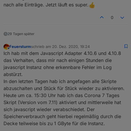
kannst du ShowAllCounties und die BL auch
nach alle Einträge. Jetzt läuft es super.
einschalten. Ansonsten solltest Du mindestens eine
Stadt in MyCities definieren, am Besten das Skript so
0
wie es ist einmal laufen lassen um Ergebnisse zu
sehen. Es ist richtig, alle Felder sollten befüllt sein, ich
denke du hast myCities leer oder falsch eingetragen
29 Tagen später
Feuersturm
schrieb am
20. Dez. 2020, 19:24
zuletzt editiert von
Offline
Ich hab mit dem Javascript Adapter 4.10.6 und 4.10.8
das Verhalten, dass mir nach einigen Stunden die
javascript Instanz ohne erkennbare Fehler im Log
abstürzt.
In den letzten Tagen hab ich angefagen alle Skripte
abzuschalten und Stück für Stück wieder zu aktivieren.
Heute um ca. 15:30 Uhr hab ich das Corona 7 Tages
Skript (Version vom 7.11) aktiviert und mittlerweile hat
sich javascript wieder verabschiedet. Der
Speicherverbrauch geht hierbei regelmäßig durch die
Decke teilweise bis zu 1 GByte für die Instanz.