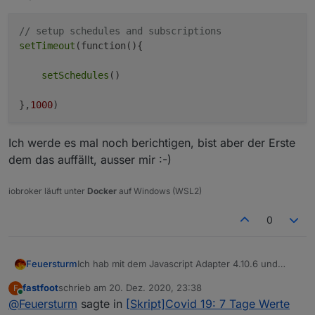
// setup schedules and subscriptions
setTimeout
(function(){

setSchedules
()

},
1000
Ich werde es mal noch berichtigen, bist aber der Erste
dem das auffällt, ausser mir :-)
iobroker läuft unter
Docker
auf Windows (WSL2)
0
Ich hab mit dem Javascript Adapter 4.10.6 und
Feuersturm
4.10.8 das Verhalten, dass mir nach einigen
fastfoot
schrieb am
20. Dez. 2020, 23:38
F
Stunden die javascript Instanz ohne erkennbare
Sieht jemand bei sich das gleiche Verhalten?
zuletzt editiert von
Online
@
Feuersturm
sagte in
[Skript]Covid 19: 7 Tage Werte
Fehler im Log abstürzt.
@
fastfoot
Welche Javascript Version nutzt du?