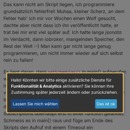
Das kann nicht am Skript liegen, ich programmiere
grundsätzlich fehlerfrei! Muhaa, kleiner Scherz, an dem
Fehler hab' ich mir vor Wochen einen Wolf gesucht,
dachte aber nicht dass ich ihn veröffentlicht hatte, er
trat bei mir erst viel später auf. Ich hatte lange
jsonata
im Verdacht, dann
iobroker
, mangelnden Speicher, den
Rest der Welt :-) Man kann gar nicht lange genug
programmieren, um nicht immer wieder auf sich selbst
rein zu fallen!
Es liegt daran, dass
in main() aufgerufen
setSchedules()
wird, dadurch schaukelt sich das ganze System
Hallo! Könnten wir bitte einige zusätzliche Dienste für
irgendwann hoch. Meine Absicht war, Fehler zu
Funktionalität & Analytics
aktivieren? Sie können Ihre
Zustimmung später jederzeit ändern oder zurückziehen.
verhindern, wenn die Datenpunkte erstellt werden, aber
bereits eine Subscription darauf existiert. Deshalb ist
Lassen Sie mich wählen
Das ist ok
der Aufruf ganz am Ende von main() und die
Subscriptions überhaupt erst in einer function gelandet.
Schmeiss es in main() raus und füge am Ende des
Skripts den Aufruf mit einem Timeout ein