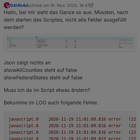
G4l4h4d
schrieb am
19. Nov. 2020, 19:47
G
zuletzt editiert von G4l4h4d
Offline
Hallo, bei mir sieht das Ganze so aus. Müssten, nach
dem starten des Scriptes, nicht alle Felder ausgefüllt
werden?
Json zeigt nichts an
showAllCounties steht auf false
showFederalStates steht auf false
Muss ich da im Script etwas ändern?
Bekomme im LOG auch folgende Fehler.
javascript.0
2020-11-19 21:01:09.816	
error
(225
javascript.0
2020-11-19 21:01:09.816	
error
(225
javascript.0
2020-11-19 21:01:09.816	
error
(225
javascript.0
2020-11-19 21:01:09.815	
error
(225