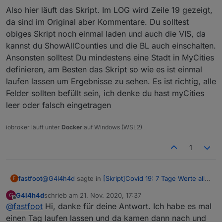
Bekomme im LOG auch folgende Fehler.
Also hier läuft das Skript. Im LOG wird Zeile 19 gezeigt,
da sind im Original aber Kommentare. Du solltest
javascript.0	2020-11-19 21:01:09.816	error
obiges Skript noch einmal laden und auch die VIS, da
javascript.0	2020-11-19 21:01:09.816	error
kannst du ShowAllCounties und die BL auch einschalten.
javascript.0	2020-11-19 21:01:09.816	error
javascript.0	2020-11-19 21:01:09.815	error	
Ansonsten solltest Du mindestens eine Stadt in MyCities
javascript.0	2020-11-19 21:01:09.815	error	
definieren, am Besten das Skript so wie es ist einmal
javascript.0	2020-11-19 21:01:09.815	error
laufen lassen um Ergebnisse zu sehen. Es ist richtig, alle
javascript.0	2020-11-19 21:01:09.815	error
Felder sollten befüllt sein, ich denke du hast myCities
javascript.0	2020-11-19 21:01:09.815	error	
javascript.0	2020-11-19 21:01:09.815	error	
leer oder falsch eingetragen
javascript.0	2020-11-19 21:01:09.815	error
javascript.0	2020-11-19 21:01:09.815	error
iobroker läuft unter
Docker
auf Windows (WSL2)
javascript.0	2020-11-19 21:01:09.814	error
javascript.0	2020-11-19 21:01:09.814	erro
1
javascript.0	2020-11-19 21:01:09.814	error
@
G4l4h4d
sagte in
[Skript]Covid 19: 7 Tage Werte aller
fastfoot
F
Landkreise
:
G4l4h4d
schrieb am
21. Nov. 2020, 17:37
G
Also hier läuft das Skript. Im LOG wird Zeile 19 gezeigt,
zuletzt editiert von
Offline
@
fastfoot
Hi, danke für deine Antwort. Ich habe es mal
da sind im Original aber Kommentare. Du solltest
obiges Skript noch einmal laden und auch die VIS, da
einen Tag laufen lassen und da kamen dann nach und