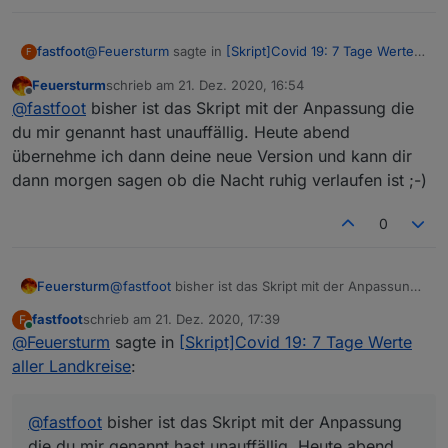
@
Feuersturm
sagte in
[Skript]Covid 19: 7 Tage Werte
fastfoot
F
aller Landkreise
:
Feuersturm
schrieb am
21. Dez. 2020, 16:54
zuletzt editiert von
Offline
@
fastfoot
Danke für deine schnelle Hilfe. Es ist
@
fastfoot
bisher ist das Skript mit der Anpassung die
bei mir aufgefallen, da durch den Javascript
du mir genannt hast unauffällig. Heute abend
Die Änderung ist im ersten Beitrag eingepflegt, auch
Absturz meine anderen Skripte nicht mehr liefen.
übernehme ich dann deine neue Version und kann dir
habe ich die Ampel angepasst. Die Sortierroutine
Ich werde deinen Vorschlag heute mal einbauen.
dann morgen sagen ob die Nacht ruhig verlaufen ist ;-)
könnte eigentlich auch raus, die neueste Version der
Die Grafik hätte ich gerne als Widget oder View
inventwo Widgets kann jetzt auch nach Spalten
Die Grafik habe ich mit Grafana gemacht. Die in
gehabt, allerdings nutze ich weder Grafana noch
sortieren
meinem Screenshot markierten Datenpunkte
InfluxDB, so dass es sich erstmal erledigt hat :-)
0
werden in einer Influx Datenbank gespeichert.
Hilft dir das weiter oder was meintest du mit dem
Bereitstellen der Grafik?
Feuersturm
@
fastfoot
bisher ist das Skript mit der Anpassung
die du mir genannt hast unauffällig. Heute abend
fastfoot
schrieb am
21. Dez. 2020, 17:39
F
übernehme ich dann deine neue Version und kann
zuletzt editiert von
Online
@
Feuersturm
sagte in
[Skript]Covid 19: 7 Tage Werte
dir dann morgen sagen ob die Nacht ruhig
verlaufen ist ;-)
aller Landkreise
:
@
fastfoot
bisher ist das Skript mit der Anpassung
die du mir genannt hast unauffällig. Heute abend