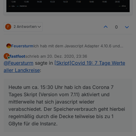
F
2 Antworten
0
Ich hab mit dem Javascript Adapter 4.10.6 und
Feuersturm
4.10.8 das Verhalten, dass mir nach einigen
fastfoot
schrieb am
20. Dez. 2020, 23:36
F
Stunden die javascript Instanz ohne erkennbare
Sieht jemand bei sich das gleiche Verhalten?
zuletzt editiert von
Online
@
Feuersturm
sagte in
[Skript]Covid 19: 7 Tage Werte
Fehler im Log abstürzt.
@
fastfoot
Welche Javascript Version nutzt du?
In den letzten Tagen hab ich angefagen alle
aller Landkreise
:
Skripte abzuschalten und Stück für Stück wieder
zu aktivieren.
Heute um ca. 15:30 Uhr hab ich das Corona 7
Heute um ca. 15:30 Uhr hab ich das Corona 7
Tages Skript (Version vom 7.11) aktiviert und
Tages Skript (Version vom 7.11) aktiviert und
mittlerweile hat sich javascript wieder
mittlerweile hat sich javascript wieder
verabschiedet. Der Speicherverbrauch geht
verabschiedet. Der Speicherverbrauch geht hierbei
hierbei regelmäßig durch die Decke teilweise bis
zu 1 GByte für die Instanz.
regelmäßig durch die Decke teilweise bis zu 1
GByte für die Instanz.