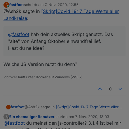
genutzt. Das "alte" von Anfang
fastfoot
schrieb am
7. Nov. 2020, 12:55
F
Oktober einwandfrei lief.
Jetzt bekomme ich beim ausführen
zuletzt editiert von
Online
@Ash2k sagte in
[Skript]Covid 19: 7 Tage Werte aller
Fehler:
12:36:12.882	error	javascript.0
Landkreise
:
12:36:12.882	error	javascript.0
Hast du ne Idee?
12:36:12.882	error	javascript.0
@
fastfoot
hab dein aktuelles Skript genutzt. Das
"alte" von Anfang Oktober einwandfrei lief.
Hast du ne Idee?
Welche JS Version nutzt du denn?
iobroker läuft unter
Docker
auf Windows (WSL2)
0
@Ash2k sagte in
[Skript]Covid 19: 7 Tage Werte aller
fastfoot
F
Landkreise
:
Ein ehemaliger Benutzer
schrieb am
7. Nov. 2020, 13:03
?
zuletzt editiert von
Offline
@
fastfoot
du meinst den js-controller? 3.1.4 ist bei mir
@
fastfoot
hab dein aktuelles Skript genutzt. Das
"alte" von Anfang Oktober einwandfrei lief.