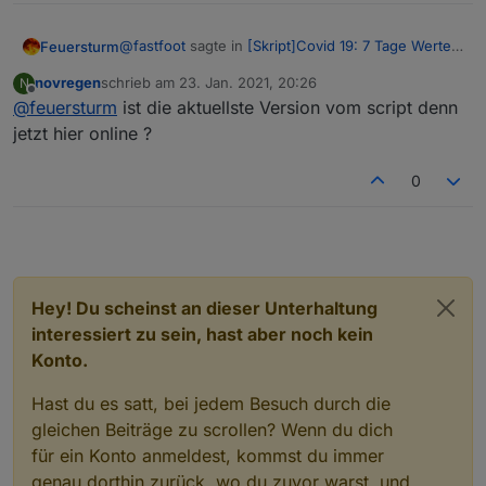
@
fastfoot
sagte in
[Skript]Covid 19: 7 Tage Werte
Feuersturm
aller Landkreise
:
novregen
schrieb am
23. Jan. 2021, 20:26
N
zuletzt editiert von
Offline
@
feuersturm
ist die aktuellste Version vom script denn
@
novregen
sagte in
[Skript]Covid 19: 7 Tage
Werte aller Landkreise
:
jetzt hier online ?
@
fastfoot
@
novregen
Mein System verhält sich
unauffällig mit dem Skript. Somit alles bestens :-)
0
Hallo, ist das script nun Fehlerfrei bzw
.treten die Fehler nicht mehr auf ?
Ich denke doch,
@
Feuersturm
hat sich nicht
mehr gemeldet
Hey! Du scheinst an dieser Unterhaltung
interessiert zu sein, hast aber noch kein
Konto.
Hast du es satt, bei jedem Besuch durch die
gleichen Beiträge zu scrollen? Wenn du dich
für ein Konto anmeldest, kommst du immer
genau dorthin zurück, wo du zuvor warst, und