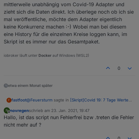
mittlerweile unabhängig vom Covid-19 Adapter und
zieht sich die Daten direkt. Ich überlege noch ob ich sie
mal veröffentliche, möchte dem Adapter eigentlich
keine Konkurrenz machen :-) Wobei man bei diesem
eine History für die einzelnen Kreise loggen kann, im
Skript ist es immer nur das Gesamtpaket.
iobroker läuft unter
Docker
auf Windows (WSL2)
0
etwa einem Monat später
@
Feuersturm
sagte in
[Skript]Covid 19: 7 Tage Werte
fastfoot
F
aller Landkreise
:
novregen
schrieb am
23. Jan. 2021, 19:47
N
zuletzt editiert von
Offline
Hallo, ist das script nun Fehlerfrei bzw .treten die Fehler
@
fastfoot
bisher ist das Skript mit der Anpassung
die du mir genannt hast unauffällig. Heute abend
nicht mehr auf ?
Du könntest die Frequenz der Updates des Covid-19
übernehme ich dann deine neue Version und
Adapters erhöhen oder mit den beiden Schaltern zum
kann dir dann morgen sagen ob die Nacht ruhig
0