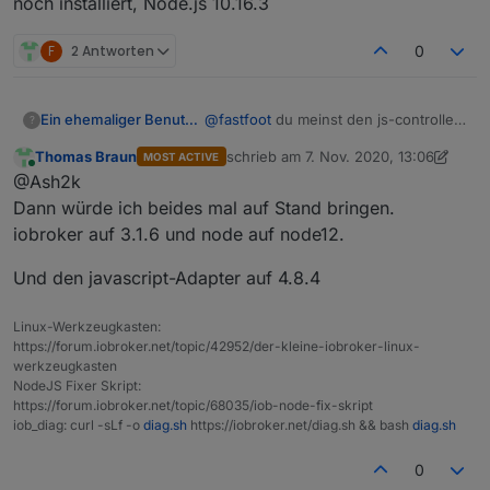
noch installiert, Node.js 10.16.3
Welche JS Version nutzt du denn?
Hast du ne Idee?
F
2 Antworten
0
Ein ehemaliger Benutzer
@
fastfoot
du meinst den js-controller?
?
3.1.4 ist bei mir noch installiert,
Thomas Braun
schrieb am
7. Nov. 2020, 13:06
MOST ACTIVE
Node.js 10.16.3
zuletzt editiert von Thomas Braun
11. J
Online
@Ash2k
Dann würde ich beides mal auf Stand bringen.
iobroker auf 3.1.6 und node auf node12.
Und den javascript-Adapter auf 4.8.4
Linux-Werkzeugkasten:
https://forum.iobroker.net/topic/42952/der-kleine-iobroker-linux-
werkzeugkasten
NodeJS Fixer Skript:
https://forum.iobroker.net/topic/68035/iob-node-fix-skript
iob_diag: curl -sLf -o
diag.sh
https://iobroker.net/diag.sh && bash
diag.sh
0