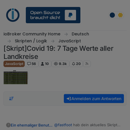
Weiter zum Inhalt
ioBroker Community Home
Deutsch
Skripten / Logik
JavaScript
[Skript]Covid 19: 7 Tage Werte aller
Landkreise
JavaScript
56
10
9.3k
20
Anmelden zum Antworten
@
fastfoot
hab dein aktuelles Skript
Ein ehemaliger Benutzer
?