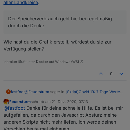
In den letzten Tagen hab ich angefagen alle
aller Landkreise
:
Skripte abzuschalten und Stück für Stück wieder
zu aktivieren.
Heute um ca. 15:30 Uhr hab ich das Corona 7
Der Speicherverbrauch geht hierbei regelmäßig
Tages Skript (Version vom 7.11) aktiviert und
durch die Decke
mittlerweile hat sich javascript wieder
verabschiedet. Der Speicherverbrauch geht
hierbei regelmäßig durch die Decke teilweise bis
Wie hast du die Grafik erstellt, würdest du sie zur
zu 1 GByte für die Instanz.
Verfügung stellen?
iobroker läuft unter
Docker
auf Windows (WSL2)
0
@
Feuersturm
sagte in
[Skript]Covid 19: 7 Tage Werte
fastfoot
F
aller Landkreise
:
Feuersturm
schrieb am
21. Dez. 2020, 07:13
zuletzt editiert von
Offline
Der Speicherverbrauch geht hierbei regelmäßig
@
fastfoot
Danke für deine schnelle Hilfe. Es ist bei mir
durch die Decke
aufgefallen, da durch den Javascript Absturz meine
Wie hast du die Grafik erstellt, würdest du sie zur
anderen Skripte nicht mehr liefen. Ich werde deinen
Verfügung stellen?
Vorschlag heute mal einbauen.