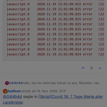
javascript.0
2020-11-19 21:01:09.815	
error
(225
javascript.0
2020-11-19 21:01:09.815	
error
(225
javascript.0
2020-11-19 21:01:09.815	
error
(225
javascript.0
2020-11-19 21:01:09.815	
error
(225
javascript.0
2020-11-19 21:01:09.815	
error
(225
javascript.0
2020-11-19 21:01:09.815	
error
(225
javascript.0
2020-11-19 21:01:09.815	
error
(225
javascript.0
2020-11-19 21:01:09.814	
error
(225
javascript.0
2020-11-19 21:01:09.814	
error
(225
javascript.0
2020-11-19 21:01:09.814	
error
(225
javascript.0
2020-11-19 21:01:09.814	
error
(225
0
Hallo, bei mir sieht das Ganze so aus. Müssten, nach
G4l4h4d
G
dem starten des Scriptes, nicht alle Felder ausgefüllt
fastfoot
schrieb am
19. Nov. 2020, 21:11
F
werden?
Json zeigt nichts an
zuletzt editiert von
Online
@
G4l4h4d
sagte in
[Skript]Covid 19: 7 Tage Werte aller
showAllCounties steht auf false
showFederalStates steht auf false
Muss ich da im Script etwas ändern?
Landkreise
: