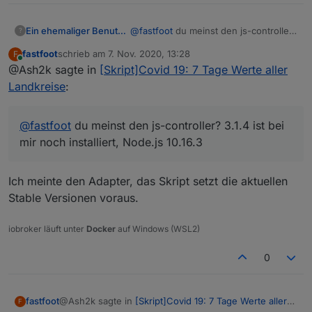
Ein ehemaliger Benutzer
@
fastfoot
du meinst den js-controller?
?
3.1.4 ist bei mir noch installiert,
fastfoot
schrieb am
7. Nov. 2020, 13:28
F
Node.js 10.16.3
zuletzt editiert von
Online
@Ash2k sagte in
[Skript]Covid 19: 7 Tage Werte aller
Landkreise
:
@
fastfoot
du meinst den js-controller? 3.1.4 ist bei
mir noch installiert, Node.js 10.16.3
Ich meinte den Adapter, das Skript setzt die aktuellen
Stable Versionen voraus.
iobroker läuft unter
Docker
auf Windows (WSL2)
0
@Ash2k sagte in
[Skript]Covid 19: 7 Tage Werte aller
fastfoot
F