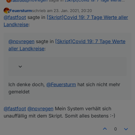
@
novregen
sagte in
[Skript]Covid 19: 7 Tage Werte
fastfoot
F
aller Landkreise
:
Feuersturm
schrieb am
23. Jan. 2021, 20:20
zuletzt editiert von
Offline
Hallo, ist das script nun Fehlerfrei bzw .treten die
@
fastfoot
sagte in
[Skript]Covid 19: 7 Tage Werte aller
Fehler nicht mehr auf ?
Landkreise
:
Ich denke doch,
@
Feuersturm
hat sich nicht mehr
gemeldet
@
novregen
sagte in
[Skript]Covid 19: 7 Tage Werte
aller Landkreise
:
Ich denke doch,
@
Feuersturm
hat sich nicht mehr
gemeldet
@
fastfoot
@
novregen
Mein System verhält sich
unauffällig mit dem Skript. Somit alles bestens :-)
0