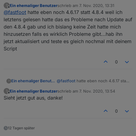
Landkreise
:
Ein ehemaliger Benutzer
schrieb am
7. Nov. 2020, 13:31
?
zuletzt editiert von
Offline
@
fastfoot
hatte eben noch 4.6.17 statt 4.8.4 weil ich
@
fastfoot
du meinst den js-controller? 3.1.4 ist
bei mir noch installiert, Node.js 10.16.3
letztens gelesen hatte das es Probleme nach Update auf
Ich meinte den Adapter, das Skript setzt die aktuellen
den 4.8.4 gab und ich bislang keine Zeit hatte mich
Stable Versionen voraus.
hinzusetzen falls es wirklich Probleme gibt...hab ihn
jetzt aktualisiert und teste es gleich nochmal mit deinem
Script
0
Ein ehemaliger Benutzer
@
fastfoot
hatte eben noch 4.6.17 statt
?
4.8.4 weil ich letztens gelesen hatte
Ein ehemaliger Benutzer
schrieb am
7. Nov. 2020, 13:54
?
das es Probleme nach Update auf den
zuletzt editiert von
Offline
Sieht jetzt gut aus, danke!
4.8.4 gab und ich bislang keine Zeit
hatte mich hinzusetzen falls es
wirklich Probleme gibt...hab ihn jetzt
0
aktualisiert und teste es gleich
nochmal mit deinem Script
12 Tagen später