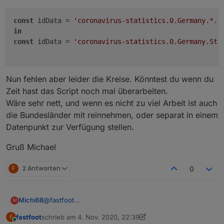
const
 idData = 
'coronavirus-statistics.0.Germany.*.c
in
const
 idData = 
'coronavirus-statistics.0.Germany.Sta
Nun fehlen aber leider die Kreise. Könntest du wenn du
Zeit hast das Script noch mal überarbeiten.
Wäre sehr nett, und wenn es nicht zu viel Arbeit ist auch
die Bundesländer mit reinnehmen, oder separat in einem
Datenpunkt zur Verfügung stellen.
Gruß Michael
F
2 Antworten
0
@
fastfoot
Michi68
M
Hallo,
fastfoot
schrieb am
4. Nov. 2020, 22:39
F
ich habe heute ein update auf die coronavirus-
zuletzt editiert von fastfoot
11. Mai 2020, 00:43