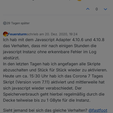
einschalten. Ansonsten solltest Du mindestens eine
Stadt in MyCities definieren, am Besten das Skript so
0
wie es ist einmal laufen lassen um Ergebnisse zu
sehen. Es ist richtig, alle Felder sollten befüllt sein, ich
denke du hast myCities leer oder falsch eingetragen
29 Tagen später
Feuersturm
schrieb am
20. Dez. 2020, 19:24
zuletzt editiert von
Offline
Ich hab mit dem Javascript Adapter 4.10.6 und 4.10.8
das Verhalten, dass mir nach einigen Stunden die
javascript Instanz ohne erkennbare Fehler im Log
abstürzt.
In den letzten Tagen hab ich angefagen alle Skripte
abzuschalten und Stück für Stück wieder zu aktivieren.
Heute um ca. 15:30 Uhr hab ich das Corona 7 Tages
Skript (Version vom 7.11) aktiviert und mittlerweile hat
sich javascript wieder verabschiedet. Der
Speicherverbrauch geht hierbei regelmäßig durch die
Decke teilweise bis zu 1 GByte für die Instanz.
Sieht jemand bei sich das gleiche Verhalten?
@
fastfoot