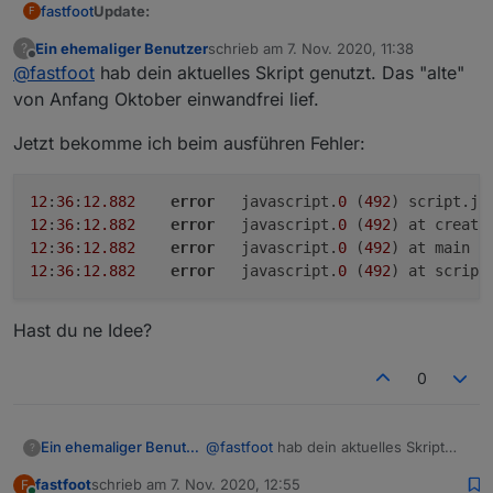
Update:
fastfoot
F
Ein ehemaliger Benutzer
schrieb am
7. Nov. 2020, 11:38
?
Daten der Bundesländer hinzugefügt
zuletzt editiert von
Offline
@
fastfoot
hab dein aktuelles Skript genutzt. Das "alte"
Die VIS wurde bewusst schlicht gehalten, damit ihr
Auswahl über DP
showFederalStates
Option, um nur die Daten der Bundesländer
auch noch was zu tun habt
von Anfang Oktober einwandfrei lief.
anzuzeigen(+eigene Wahl)
Alles zu finden im
ersten
Beitrag
Auswahl über DP
showFederalStatesOnly
Jetzt bekomme ich beim ausführen Fehler:
nicht selbst gewählte Städte/Kreise können
ausgeblendet werden
Auswahl über DP
showAllCounties
12
:
36
:
12.882
error
	javascript.
0
 (
492
) script.js
ausgewählte BL mit allen Kreisen/Städten werden
12
:
36
:
12.882
error
	javascript.
0
 (
492
) at create
markiert
12
:
36
:
12.882
error
	javascript.
0
 (
492
) at main (
Wählen über Variable
myBL
12
:
36
:
12.882
error
	javascript.
0
 (
492
) at script
eigene Kreise/Städte/Bundesländer werden
markiert
Sortierung nach allen Spalten möglich
Hast du ne Idee?
Auswahl über DP
sort
Bundeslanddaten werden mit !! markiert
0
deutsches Zahlenformat optional (
ab
Node 14.x !)
Benötigte Datenpunkte werden vom Skript
angelegt
@
fastfoot
hab dein aktuelles Skript
Ein ehemaliger Benutzer
?
In der VIS wurden Filter- und Sortieroptionen
genutzt. Das "alte" von Anfang
eingebaut.
fastfoot
schrieb am
7. Nov. 2020, 12:55
F
Oktober einwandfrei lief.
Jetzt bekomme ich beim ausführen