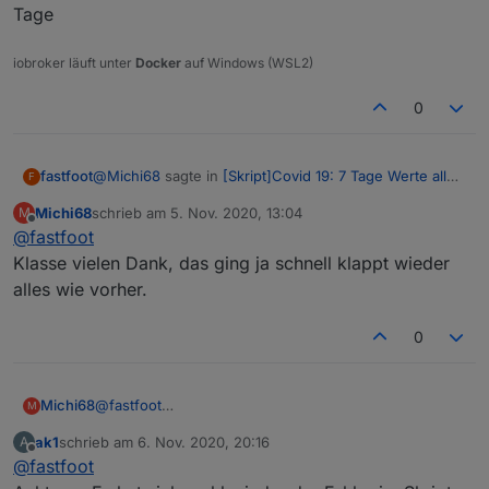
vorhanden sind, konnte ich mir nur auf die schnelle so
Tage
in einem Datenpunkt zur Verfügung stellen.
helfen in dem ich diese Zeile geändert habe.
iobroker läuft unter
Docker
auf Windows (WSL2)
0
@
Michi68
sagte in
[Skript]Covid 19: 7 Tage Werte aller
fastfoot
F
Landkreise
:
Michi68
schrieb am
5. Nov. 2020, 13:04
M
zuletzt editiert von
Offline
@
fastfoot
Könntest du wenn du Zeit hast das Script noch
mal überarbeiten.
Klasse vielen Dank, das ging ja schnell klappt wieder
Der Fix ist im ersten Beitrag, der Rest kommt dieser
alles wie vorher.
Tage
0
Michi68
@
fastfoot
M
Klasse vielen Dank, das ging ja schnell klappt wieder
ak1
schrieb am
6. Nov. 2020, 20:16
A
alles wie vorher.
zuletzt editiert von
Offline
@
fastfoot