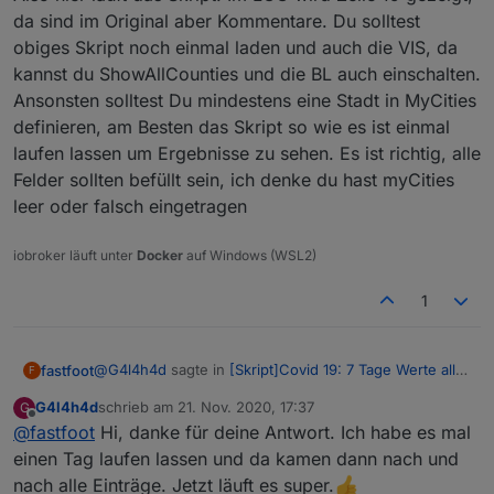
da sind im Original aber Kommentare. Du solltest
javascript.0	2020-11-19 21:01:09.816	error
obiges Skript noch einmal laden und auch die VIS, da
javascript.0	2020-11-19 21:01:09.816	error
kannst du ShowAllCounties und die BL auch einschalten.
javascript.0	2020-11-19 21:01:09.816	error
javascript.0	2020-11-19 21:01:09.815	error	
Ansonsten solltest Du mindestens eine Stadt in MyCities
javascript.0	2020-11-19 21:01:09.815	error	
definieren, am Besten das Skript so wie es ist einmal
javascript.0	2020-11-19 21:01:09.815	error
laufen lassen um Ergebnisse zu sehen. Es ist richtig, alle
javascript.0	2020-11-19 21:01:09.815	error
Felder sollten befüllt sein, ich denke du hast myCities
javascript.0	2020-11-19 21:01:09.815	error	
javascript.0	2020-11-19 21:01:09.815	error	
leer oder falsch eingetragen
javascript.0	2020-11-19 21:01:09.815	error
javascript.0	2020-11-19 21:01:09.815	error
iobroker läuft unter
Docker
auf Windows (WSL2)
javascript.0	2020-11-19 21:01:09.814	error
javascript.0	2020-11-19 21:01:09.814	erro
1
javascript.0	2020-11-19 21:01:09.814	error
@
G4l4h4d
sagte in
[Skript]Covid 19: 7 Tage Werte aller
fastfoot
F
Landkreise
:
G4l4h4d
schrieb am
21. Nov. 2020, 17:37
G
Also hier läuft das Skript. Im LOG wird Zeile 19 gezeigt,
zuletzt editiert von
Offline
@
fastfoot
Hi, danke für deine Antwort. Ich habe es mal
da sind im Original aber Kommentare. Du solltest
obiges Skript noch einmal laden und auch die VIS, da
einen Tag laufen lassen und da kamen dann nach und
kannst du ShowAllCounties und die BL auch
nach alle Einträge. Jetzt läuft es super.