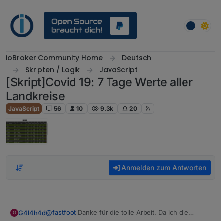
Weiter zum Inhalt
ioBroker Community Home
Deutsch
Skripten / Logik
JavaScript
[Skript]Covid 19: 7 Tage Werte aller
Landkreise
JavaScript
56
10
9.3k
20
Anmelden zum Antworten
@
fastfoot
Danke für die tolle Arbeit. Da ich die
G4l4h4d
G