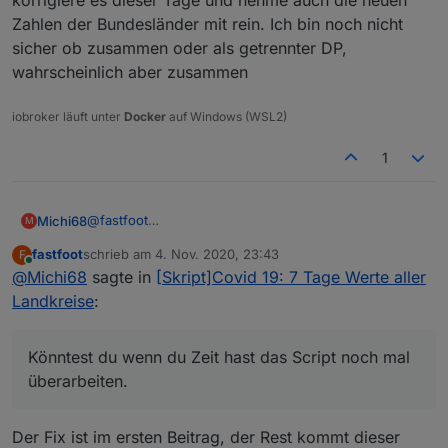
korrigiere es dieser Tage und nehme auch die neuen
Zahlen der Bundesländer mit rein. Ich bin noch nicht
sicher ob zusammen oder als getrennter DP,
wahrscheinlich aber zusammen
iobroker läuft unter
Docker
auf Windows (WSL2)
1
@
fastfoot
Michi68
M
Hallo,
fastfoot
schrieb am
4. Nov. 2020, 23:43
F
ich habe heute ein update auf die coronavirus-
zuletzt editiert von
Online
@
Michi68
sagte in
[Skript]Covid 19: 7 Tage Werte aller
statistics 0.6.3 gemacht, und dann gesehen das ich
Spoiler
eine ganze Menge Warnungen bekomme.
Landkreise
:
Liegt sehr wahrscheinlich daran das jetzt auch die
Bundesländer einen Datenpunkt cases_per_100k
Könntest du wenn du Zeit hast das Script noch mal
const idData = 'coronavirus-statistics.0.Germ
bekommen haben, und dort die Datenpunkt BL,
in

überarbeiten.
Nun fehlen aber leider die Kreise. Könntest du wenn
cases_per_population, death_rate fehlen.
const idData = 'coronavirus-statistics.0.Germ
du Zeit hast das Script noch mal überarbeiten.
Da meine Javascript Kenntnisse doch sehr
Wäre sehr nett, und wenn es nicht zu viel Arbeit ist
Gruß Michael
bescheiden sind, man könnte auch sagen nicht
Der Fix ist im ersten Beitrag, der Rest kommt dieser
auch die Bundesländer mit reinnehmen, oder separat