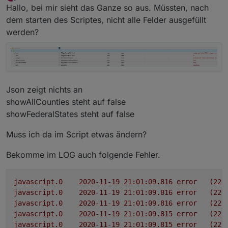
zuletzt editiert von G4l4h4d
Offline
Hallo, bei mir sieht das Ganze so aus. Müssten, nach
dem starten des Scriptes, nicht alle Felder ausgefüllt
werden?
Json zeigt nichts an
showAllCounties steht auf false
showFederalStates steht auf false
Muss ich da im Script etwas ändern?
Bekomme im LOG auch folgende Fehler.
javascript.0
2020-11-19 21:01:09.816	
error
(225
javascript.0
2020-11-19 21:01:09.816	
error
(225
javascript.0
2020-11-19 21:01:09.816	
error
(225
javascript.0
2020-11-19 21:01:09.815	
error
(225
javascript.0
2020-11-19 21:01:09.815	
error
(225