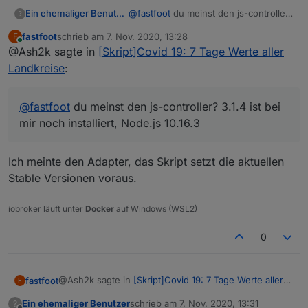
Ein ehemaliger Benutzer
@
fastfoot
du meinst den js-controller?
?
3.1.4 ist bei mir noch installiert,
fastfoot
schrieb am
7. Nov. 2020, 13:28
F
Node.js 10.16.3
zuletzt editiert von
Online
@Ash2k sagte in
[Skript]Covid 19: 7 Tage Werte aller
Landkreise
:
@
fastfoot
du meinst den js-controller? 3.1.4 ist bei
mir noch installiert, Node.js 10.16.3
Ich meinte den Adapter, das Skript setzt die aktuellen
Stable Versionen voraus.
iobroker läuft unter
Docker
auf Windows (WSL2)
0
@Ash2k sagte in
[Skript]Covid 19: 7 Tage Werte aller
fastfoot
F
Landkreise
:
Ein ehemaliger Benutzer
schrieb am
7. Nov. 2020, 13:31
?