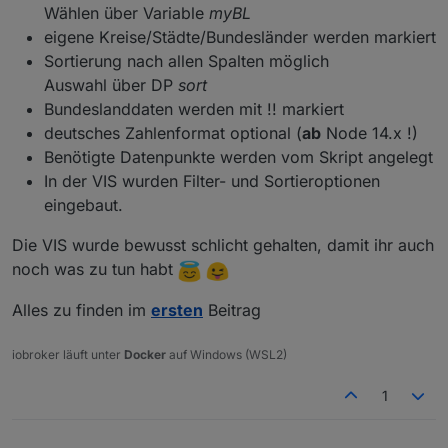
Bewertung mit Ampelfarben
Wählen über Variable
myBL
eigene Kreise/Städte/Bundesländer werden markiert
Wahlweise können alle Landkreisdaten des
Sortierung nach allen Spalten möglich
Covid19 Adapters angezeigt werden
Auswahl über DP
sort
Zusätzliche Features und Updates bitte im
Bundeslanddaten werden mit !! markiert
Thread nachlesen, die neueste Version befindet
deutsches Zahlenformat optional (
ab
Node 14.x !)
sich immer in diesem Beitrag
Benötigte Datenpunkte werden vom Skript angelegt
In der VIS wurden Filter- und Sortieroptionen
eingebaut.
Die VIS wurde bewusst schlicht gehalten, damit ihr auch
noch was zu tun habt
Alles zu finden im
ersten
Beitrag
iobroker läuft unter
Docker
auf Windows (WSL2)
1