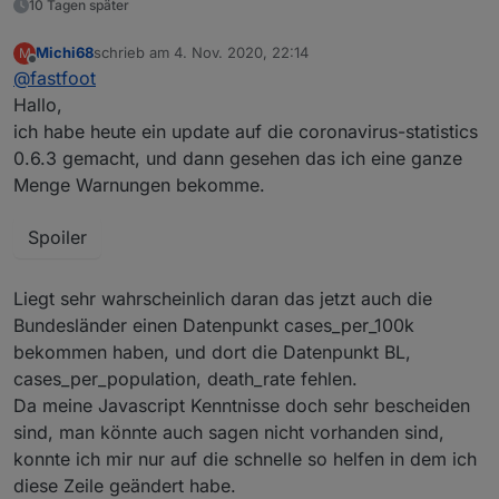
10 Tagen später
Michi68
schrieb am
4. Nov. 2020, 22:14
M
zuletzt editiert von
Offline
@
fastfoot
Hallo,
ich habe heute ein update auf die coronavirus-statistics
0.6.3 gemacht, und dann gesehen das ich eine ganze
Menge Warnungen bekomme.
Spoiler
Liegt sehr wahrscheinlich daran das jetzt auch die
Bundesländer einen Datenpunkt cases_per_100k
bekommen haben, und dort die Datenpunkt BL,
cases_per_population, death_rate fehlen.
Da meine Javascript Kenntnisse doch sehr bescheiden
sind, man könnte auch sagen nicht vorhanden sind,
konnte ich mir nur auf die schnelle so helfen in dem ich
diese Zeile geändert habe.