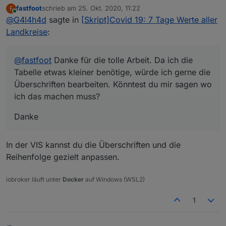
Tabelle etwas kleiner benötige, würde ich gerne die
fastfoot
schrieb am
25. Okt. 2020, 11:22
F
Überschriften bearbeiten. Könntest du mir sagen wo
Danke
zuletzt editiert von
Online
@
G4l4h4d
sagte in
[Skript]Covid 19: 7 Tage Werte aller
ich das machen muss?
Landkreise
:
@
fastfoot
Danke für die tolle Arbeit. Da ich die
Tabelle etwas kleiner benötige, würde ich gerne die
Überschriften bearbeiten. Könntest du mir sagen wo
ich das machen muss?
Danke
In der VIS kannst du die Überschriften und die
Reihenfolge gezielt anpassen.
iobroker läuft unter
Docker
auf Windows (WSL2)
1