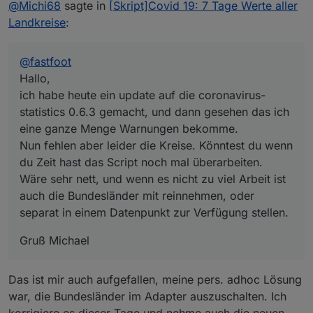
Online
@
Michi68
sagte in
[Skript]Covid 19: 7 Tage Werte aller
statistics 0.6.3 gemacht, und dann gesehen das ich
Spoiler
eine ganze Menge Warnungen bekomme.
Landkreise
:
Liegt sehr wahrscheinlich daran das jetzt auch die
Bundesländer einen Datenpunkt cases_per_100k
@
fastfoot
const idData = 'coronavirus-statistics.0.Germ
bekommen haben, und dort die Datenpunkt BL,
in

Hallo,
Nun fehlen aber leider die Kreise. Könntest du wenn
cases_per_population, death_rate fehlen.
const idData = 'coronavirus-statistics.0.Germ
ich habe heute ein update auf die coronavirus-
du Zeit hast das Script noch mal überarbeiten.
Da meine Javascript Kenntnisse doch sehr
statistics 0.6.3 gemacht, und dann gesehen das ich
Wäre sehr nett, und wenn es nicht zu viel Arbeit ist
Gruß Michael
bescheiden sind, man könnte auch sagen nicht
auch die Bundesländer mit reinnehmen, oder separat
vorhanden sind, konnte ich mir nur auf die schnelle so
eine ganze Menge Warnungen bekomme.
in einem Datenpunkt zur Verfügung stellen.
helfen in dem ich diese Zeile geändert habe.
Nun fehlen aber leider die Kreise. Könntest du wenn
du Zeit hast das Script noch mal überarbeiten.
Wäre sehr nett, und wenn es nicht zu viel Arbeit ist
auch die Bundesländer mit reinnehmen, oder
separat in einem Datenpunkt zur Verfügung stellen.
Gruß Michael
Das ist mir auch aufgefallen, meine pers. adhoc Lösung
war, die Bundesländer im Adapter auszuschalten. Ich