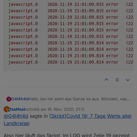
javascript.0
2020-11-19 21:01:09.815	
error
(225
javascript.0
2020-11-19 21:01:09.815	
error
(225
javascript.0
2020-11-19 21:01:09.815	
error
(225
javascript.0
2020-11-19 21:01:09.815	
error
(225
javascript.0
2020-11-19 21:01:09.815	
error
(225
javascript.0
2020-11-19 21:01:09.815	
error
(225
javascript.0
2020-11-19 21:01:09.814	
error
(225
javascript.0
2020-11-19 21:01:09.814	
error
(225
javascript.0
2020-11-19 21:01:09.814	
error
(225
javascript.0
2020-11-19 21:01:09.814	
error
(225
0
Hallo, bei mir sieht das Ganze so aus. Müssten, nach
G4l4h4d
G
dem starten des Scriptes, nicht alle Felder ausgefüllt
fastfoot
schrieb am
19. Nov. 2020, 21:11
F
werden?
Json zeigt nichts an
zuletzt editiert von
Online
@
G4l4h4d
sagte in
[Skript]Covid 19: 7 Tage Werte aller
showAllCounties steht auf false
showFederalStates steht auf false
Muss ich da im Script etwas ändern?
Landkreise
:
Bekomme im LOG auch folgende Fehler.
Also hier läuft das Skript. Im LOG wird Zeile 19 gezeigt,