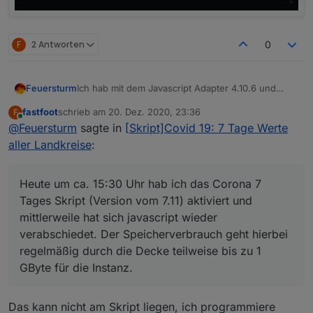
F
2 Antworten
0
Ich hab mit dem Javascript Adapter 4.10.6 und
Feuersturm
4.10.8 das Verhalten, dass mir nach einigen
fastfoot
schrieb am
20. Dez. 2020, 23:36
F
Stunden die javascript Instanz ohne erkennbare
Sieht jemand bei sich das gleiche Verhalten?
zuletzt editiert von
Online
@
Feuersturm
sagte in
[Skript]Covid 19: 7 Tage Werte
Fehler im Log abstürzt.
@
fastfoot
Welche Javascript Version nutzt du?
In den letzten Tagen hab ich angefagen alle
aller Landkreise
:
Skripte abzuschalten und Stück für Stück wieder
zu aktivieren.
Heute um ca. 15:30 Uhr hab ich das Corona 7
Heute um ca. 15:30 Uhr hab ich das Corona 7
Tages Skript (Version vom 7.11) aktiviert und
Tages Skript (Version vom 7.11) aktiviert und
mittlerweile hat sich javascript wieder
mittlerweile hat sich javascript wieder
verabschiedet. Der Speicherverbrauch geht
verabschiedet. Der Speicherverbrauch geht hierbei
hierbei regelmäßig durch die Decke teilweise bis
zu 1 GByte für die Instanz.
regelmäßig durch die Decke teilweise bis zu 1
GByte für die Instanz.
Das kann nicht am Skript liegen, ich programmiere