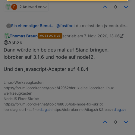
F
2 Antworten
0
Ein ehemaliger Benutzer
@
fastfoot
du meinst den js-controller?
?
3.1.4 ist bei mir noch installiert,
Thomas Braun
schrieb am
7. Nov. 2020, 13:06
MOST ACTIVE
Node.js 10.16.3
zuletzt editiert von Thomas Braun
11. J
Online
@Ash2k
Dann würde ich beides mal auf Stand bringen.
iobroker auf 3.1.6 und node auf node12.
Und den javascript-Adapter auf 4.8.4
Linux-Werkzeugkasten:
https://forum.iobroker.net/topic/42952/der-kleine-iobroker-linux-
werkzeugkasten
NodeJS Fixer Skript:
https://forum.iobroker.net/topic/68035/iob-node-fix-skript
iob_diag: curl -sLf -o
diag.sh
https://iobroker.net/diag.sh && bash
diag.sh
0