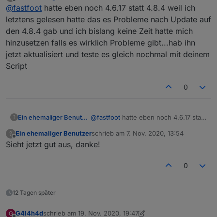
zuletzt editiert von
Offline
@
fastfoot
hatte eben noch 4.6.17 statt 4.8.4 weil ich
@
fastfoot
du meinst den js-controller? 3.1.4 ist
bei mir noch installiert, Node.js 10.16.3
letztens gelesen hatte das es Probleme nach Update auf
Ich meinte den Adapter, das Skript setzt die aktuellen
den 4.8.4 gab und ich bislang keine Zeit hatte mich
Stable Versionen voraus.
hinzusetzen falls es wirklich Probleme gibt...hab ihn
jetzt aktualisiert und teste es gleich nochmal mit deinem
Script
0
Ein ehemaliger Benutzer
@
fastfoot
hatte eben noch 4.6.17 statt
?
4.8.4 weil ich letztens gelesen hatte
Ein ehemaliger Benutzer
schrieb am
7. Nov. 2020, 13:54
?
das es Probleme nach Update auf den
zuletzt editiert von
Offline
Sieht jetzt gut aus, danke!
4.8.4 gab und ich bislang keine Zeit
hatte mich hinzusetzen falls es
wirklich Probleme gibt...hab ihn jetzt
0
aktualisiert und teste es gleich
nochmal mit deinem Script
12 Tagen später
G4l4h4d
schrieb am
19. Nov. 2020, 19:47
G