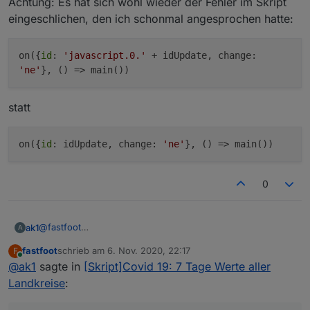
Achtung: Es hat sich wohl wieder der Fehler im Skript
eingeschlichen, den ich schonmal angesprochen hatte:
on({
id
:
'javascript.0.'
+ idUpdate, change:
'ne'
}, () => main())
statt
on({
id
: idUpdate, change:
'ne'
}, () => main())
0
@
fastfoot
ak1
A
Achtung: Es hat sich wohl wieder der Fehler im Skript
fastfoot
schrieb am
6. Nov. 2020, 22:17
F
eingeschlichen, den ich schonmal angesprochen hatte:
zuletzt editiert von
Online
@
ak1
sagte in
[Skript]Covid 19: 7 Tage Werte aller
statt
Landkreise
: