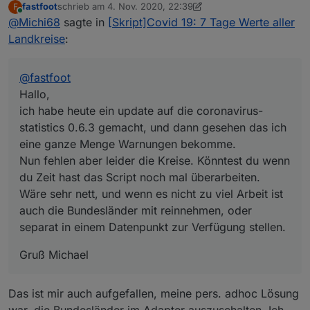
fastfoot
schrieb am
4. Nov. 2020, 22:39
F
ich habe heute ein update auf die coronavirus-
zuletzt editiert von fastfoot
11. Mai 2020, 00:43
Online
@
Michi68
sagte in
[Skript]Covid 19: 7 Tage Werte aller
statistics 0.6.3 gemacht, und dann gesehen das ich
Spoiler
eine ganze Menge Warnungen bekomme.
Landkreise
:
Liegt sehr wahrscheinlich daran das jetzt auch die
Bundesländer einen Datenpunkt cases_per_100k
@
fastfoot
const idData = 'coronavirus-statistics.0.Germ
bekommen haben, und dort die Datenpunkt BL,
in

Hallo,
Nun fehlen aber leider die Kreise. Könntest du wenn
cases_per_population, death_rate fehlen.
const idData = 'coronavirus-statistics.0.Germ
ich habe heute ein update auf die coronavirus-
du Zeit hast das Script noch mal überarbeiten.
Da meine Javascript Kenntnisse doch sehr
statistics 0.6.3 gemacht, und dann gesehen das ich
Wäre sehr nett, und wenn es nicht zu viel Arbeit ist
Gruß Michael
bescheiden sind, man könnte auch sagen nicht
auch die Bundesländer mit reinnehmen, oder separat
vorhanden sind, konnte ich mir nur auf die schnelle so
eine ganze Menge Warnungen bekomme.
in einem Datenpunkt zur Verfügung stellen.
helfen in dem ich diese Zeile geändert habe.
Nun fehlen aber leider die Kreise. Könntest du wenn
du Zeit hast das Script noch mal überarbeiten.
Wäre sehr nett, und wenn es nicht zu viel Arbeit ist
auch die Bundesländer mit reinnehmen, oder
separat in einem Datenpunkt zur Verfügung stellen.
Gruß Michael
Das ist mir auch aufgefallen, meine pers. adhoc Lösung
war, die Bundesländer im Adapter auszuschalten. Ich