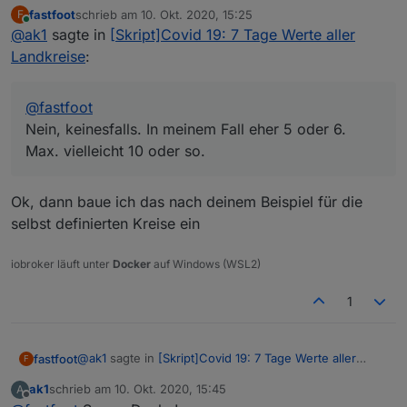
Nein, keinesfalls. In meinem Fall eher 5 oder 6. Max.
fastfoot
schrieb am
10. Okt. 2020, 15:25
F
vielleicht 10 oder so.
zuletzt editiert von
Online
@
ak1
sagte in
[Skript]Covid 19: 7 Tage Werte aller
Landkreise
:
@
fastfoot
Nein, keinesfalls. In meinem Fall eher 5 oder 6.
Max. vielleicht 10 oder so.
Ok, dann baue ich das nach deinem Beispiel für die
selbst definierten Kreise ein
iobroker läuft unter
Docker
auf Windows (WSL2)
1
@
ak1
sagte in
[Skript]Covid 19: 7 Tage Werte aller
fastfoot
F
Landkreise
:
ak1
schrieb am
10. Okt. 2020, 15:45
A
zuletzt editiert von
Offline