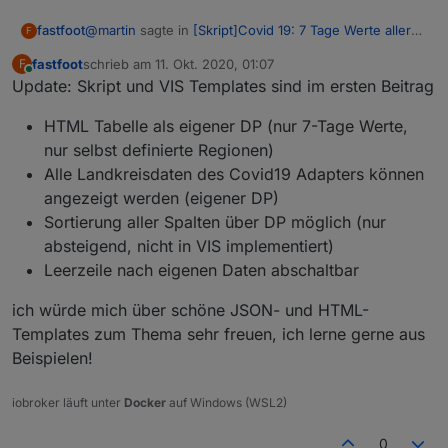
@
martin
sagte in
[Skript]Covid 19: 7 Tage Werte aller
fastfoot
F
Landkreise
:
fastfoot
schrieb am
11. Okt. 2020, 01:07
F
zuletzt editiert von
Online
Update: Skript und VIS Templates sind im ersten Beitrag
Danke für alles. Hat wunderbar per Copy & Paste
geklappt.
Die Intention war es, das aktuelle Geschehen
Kann man auch ein Bundesland (z. B. Bayern) mit
HTML Tabelle als eigener DP (nur 7-Tage Werte,
abzubilden, das ist m.E nur mit den Fällen der letzten 7
einbinden? Im Adapter ist das ja vorhanden.
nur selbst definierte Regionen)
Tage möglich, und dies auf einen kleinst möglichen
Ich bin dennoch am Überlegen, ob und wie ich die
Alle Landkreisdaten des Covid19 Adapters können
Raum bezogen. Die Daten für die Bundesländer
Auswertung erweitern kann. Für die Landkreise gibt
beinhalten nur die Gesamtfälle und -Tote.
es ja noch mehr Daten im Adapter, diese werden in
angezeigt werden (eigener DP)
einer der nächsten Versionen auch zur Verfügung
Sortierung aller Spalten über DP möglich (nur
gestellt
absteigend, nicht in VIS implementiert)
Leerzeile nach eigenen Daten abschaltbar
ich würde mich über schöne JSON- und HTML-
Templates zum Thema sehr freuen, ich lerne gerne aus
Beispielen!
iobroker läuft unter
Docker
auf Windows (WSL2)
0