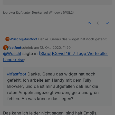
iobroker läuft unter
Docker
auf Windows (WSL2)
0
Wuschl
@
fastfoot
Danke. Genau das widget hat noch gefehlt.
W
Ich arbeite am Handy mit dem Fully Browser, und da ist
fastfoot
schrieb am
12. Okt. 2020, 11:20
F
mir aufgefallen daß nur die roten Ampeln angezeigt
zuletzt editiert von
Online
@
Wuschl
sagte in
[Skript]Covid 19: 7 Tage Werte aller
werden, gelb und grün fehlen. An was könnte das
liegen?
Landkreise
:
@
fastfoot
Danke. Genau das widget hat noch
gefehlt. Ich arbeite am Handy mit dem Fully
Browser, und da ist mir aufgefallen daß nur die
roten Ampeln angezeigt werden, gelb und grün
fehlen. An was könnte das liegen?
Das kann ich leider nicht sagen, sind halt Emojis.