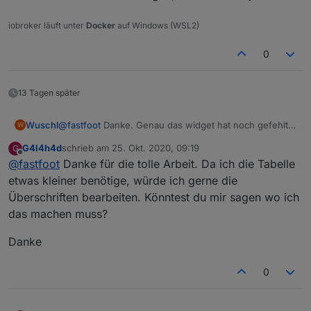
iobroker läuft unter
Docker
auf Windows (WSL2)
0
13 Tagen später
Wuschl
@
fastfoot
Danke. Genau das widget hat noch gefehlt.
W
Ich arbeite am Handy mit dem Fully Browser, und da ist
G4l4h4d
schrieb am
25. Okt. 2020, 09:19
G
mir aufgefallen daß nur die roten Ampeln angezeigt
zuletzt editiert von
Offline
@
fastfoot
Danke für die tolle Arbeit. Da ich die Tabelle
werden, gelb und grün fehlen. An was könnte das
liegen?
etwas kleiner benötige, würde ich gerne die
Überschriften bearbeiten. Könntest du mir sagen wo ich
das machen muss?
Danke
0