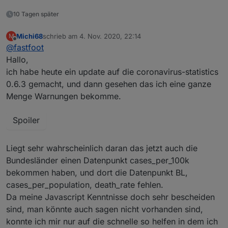
10 Tagen später
Michi68
schrieb am
4. Nov. 2020, 22:14
M
zuletzt editiert von
Offline
@
fastfoot
Hallo,
ich habe heute ein update auf die coronavirus-statistics
0.6.3 gemacht, und dann gesehen das ich eine ganze
Menge Warnungen bekomme.
Spoiler
Liegt sehr wahrscheinlich daran das jetzt auch die
Bundesländer einen Datenpunkt cases_per_100k
bekommen haben, und dort die Datenpunkt BL,
cases_per_population, death_rate fehlen.
Da meine Javascript Kenntnisse doch sehr bescheiden
sind, man könnte auch sagen nicht vorhanden sind,
konnte ich mir nur auf die schnelle so helfen in dem ich