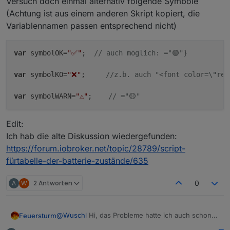
Versuch doch einmal alternativ folgende Symbole
(Achtung ist aus einem anderen Skript kopiert, die
Variablennamen passen entsprechend nicht)
var
 symbolOK=
"✅"
;  
// auch möglich: ="🟢"}      
var
 symbolKO=
"❌"
;     
//z.b. auch "<font color=\"red
var
 symbolWARN=
"⚠️"
;    
// ="🟡"
Edit:
Ich hab die alte Diskussion wiedergefunden:
https://forum.iobroker.net/topic/28789/script-
fürtabelle-der-batterie-zustände/635
A
W
2 Antworten
0
@
Wuschl
Hi, das Probleme hatte ich auch schon
Feuersturm
mal mit einem anderen Skript wo solche