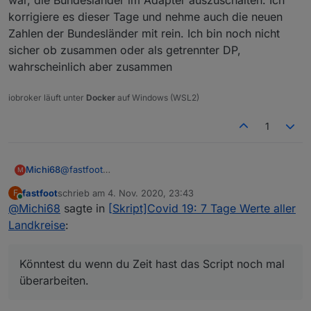
korrigiere es dieser Tage und nehme auch die neuen
Zahlen der Bundesländer mit rein. Ich bin noch nicht
sicher ob zusammen oder als getrennter DP,
wahrscheinlich aber zusammen
iobroker läuft unter
Docker
auf Windows (WSL2)
1
@
fastfoot
Michi68
M
Hallo,
fastfoot
schrieb am
4. Nov. 2020, 23:43
F
ich habe heute ein update auf die coronavirus-
zuletzt editiert von
Online
@
Michi68
sagte in
[Skript]Covid 19: 7 Tage Werte aller
statistics 0.6.3 gemacht, und dann gesehen das ich
Spoiler
eine ganze Menge Warnungen bekomme.
Landkreise
:
Liegt sehr wahrscheinlich daran das jetzt auch die
Bundesländer einen Datenpunkt cases_per_100k
Könntest du wenn du Zeit hast das Script noch mal
const idData = 'coronavirus-statistics.0.Germ
bekommen haben, und dort die Datenpunkt BL,
in

überarbeiten.
Nun fehlen aber leider die Kreise. Könntest du wenn
cases_per_population, death_rate fehlen.
const idData = 'coronavirus-statistics.0.Germ
du Zeit hast das Script noch mal überarbeiten.
Da meine Javascript Kenntnisse doch sehr