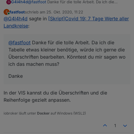
@
fastfoot
Danke für die tolle Arbeit. Da ich die
G4l4h4d
G
Tabelle etwas kleiner benötige, würde ich gerne die
fastfoot
schrieb am
25. Okt. 2020, 11:22
F
Überschriften bearbeiten. Könntest du mir sagen wo
Danke
zuletzt editiert von
Online
@
G4l4h4d
sagte in
[Skript]Covid 19: 7 Tage Werte aller
ich das machen muss?
Landkreise
:
@
fastfoot
Danke für die tolle Arbeit. Da ich die
Tabelle etwas kleiner benötige, würde ich gerne die
Überschriften bearbeiten. Könntest du mir sagen wo
ich das machen muss?
Danke
In der VIS kannst du die Überschriften und die
Reihenfolge gezielt anpassen.
iobroker läuft unter
Docker
auf Windows (WSL2)
1