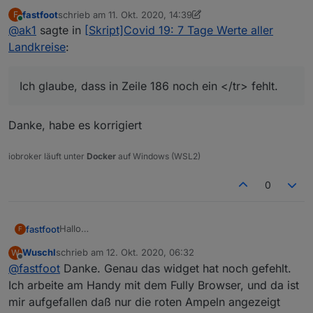
fastfoot
schrieb am
11. Okt. 2020, 14:39
F
Ich glaube, dass in Zeile 186 noch ein </tr> fehlt.
zuletzt editiert von fastfoot
10. Nov. 2020, 16:40
Online
@
ak1
sagte in
[Skript]Covid 19: 7 Tage Werte aller
Bei mir funktioniert das jetzt sehr schön in der Startseite
Landkreise
:
meiner mobilen Visualisierung. Siehe Bild.
Wie gesagt, ich benutze Uhulas MDCSS 2 als Grundlage.
Als Widget benutze ich ein einfaches basic - HTML Widget.
Ich glaube, dass in Zeile 186 noch ein </tr> fehlt.
Danke, habe es korrigiert
iobroker läuft unter
Docker
auf Windows (WSL2)
0
Hallo
fastfoot
F
inspieriert durch den
Thread über die Corona Ampel in
Wuschl
schrieb am
12. Okt. 2020, 06:32
W
Österreich
habe ich einmal versucht, die Daten für
Ich hoffe jemand kann es gebrauchen, über Feedback
zuletzt editiert von
Offline
@
fastfoot
Danke. Genau das widget hat noch gefehlt.
Deutschland anhand der 7 Tage Werte
würde ich mich natürlich freuen.
zusammenzufassen. Grundlage dieser Daten ist der
Features:
Ich arbeite am Handy mit dem Fully Browser, und da ist
Covid 19 Adapter, weshalb er vor Nutzung installiert
mir aufgefallen daß nur die roten Ampeln angezeigt
und konfiguriert(Städte und Kreise) werden muss
Eigene Kreise/Städte können definiert werden,