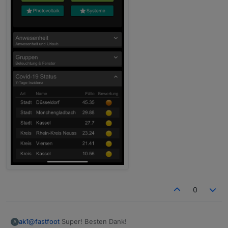
vert"
:
"top"
,
"lc-position-horz"
:
"right"
,
"lc-
offset-vert"
:
0
,
"lc-offset-horz"
:
0
,
"lc-font-
size"
:
"12px"
,
"lc-font-family"
:
""
,
"lc-font-
style"
:
""
,
"lc-bkg-color"
:
""
,
"lc-color"
:
""
,
"lc-
border-width"
:
"0"
,
"lc-border-style"
:
""
,
"lc-
border-color"
:
""
,
"lc-border-radius"
:
10
,
"lc-
zindex"
:
0
},
"style"
:
{
"left"
:
"16px"
,
"top"
:
"72px"
,
"width"
:
"calc(100% -
32px)"
,
"height"
:
"calc(100% - 32px)"
,
"overflow-
y"
:
"auto"
},
"widgetSet"
:
"basic"
}]
0
@
fastfoot
Super! Besten Dank!
ak1
A