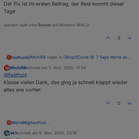
Wäre sehr nett, und wenn es nicht zu viel Arbeit ist
Gruß Michael
bescheiden sind, man könnte auch sagen nicht
Der Fix ist im ersten Beitrag, der Rest kommt dieser
auch die Bundesländer mit reinnehmen, oder separat
vorhanden sind, konnte ich mir nur auf die schnelle so
Tage
in einem Datenpunkt zur Verfügung stellen.
helfen in dem ich diese Zeile geändert habe.
iobroker läuft unter
Docker
auf Windows (WSL2)
0
@
Michi68
sagte in
[Skript]Covid 19: 7 Tage Werte aller
fastfoot
F
Landkreise
:
Michi68
schrieb am
5. Nov. 2020, 13:04
M
zuletzt editiert von
Offline
@
fastfoot
Könntest du wenn du Zeit hast das Script noch
mal überarbeiten.
Klasse vielen Dank, das ging ja schnell klappt wieder
Der Fix ist im ersten Beitrag, der Rest kommt dieser
alles wie vorher.
Tage
0
Michi68
@
fastfoot
M
Klasse vielen Dank, das ging ja schnell klappt wieder
ak1
schrieb am
6. Nov. 2020, 20:16
A
alles wie vorher.
zuletzt editiert von
Offline