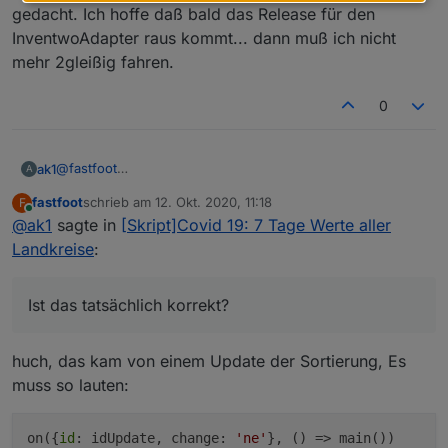
Zeichen unterstützt werden. Am Laptop mit dem
Variablennamen passen entsprechend nicht)
var symbolOK="✅";  // auch möglich: ="🟢"} 
gedacht. Ich hoffe daß bald das Release für den
Chrome Browser wird mir z.B. auch nur die rote
InventwoAdapter raus kommt... dann muß ich nicht
Edit:
Ampel angezeigt.
var symbolKO="❌";     //z.b. auch "<font c
mehr 2gleißig fahren.
Ich hab die alte Diskussion wiedergefunden:
Auf meinem Tablet verwende ich auch den Fully
https://forum.iobroker.net/topic/28789/script-
Browser und dort sehe ich alle Ampeln. Komisch,
fürtabelle-der-batterie-zustände/635
dass es bei dir am Handy dann nicht geht.
0
@
fastfoot
ak1
A
Bitte kontrolliere Dein Skript nochmal. Ich habe den
fastfoot
schrieb am
12. Okt. 2020, 11:18
F
Eindruck, dass es nicht durch ein Update des Covid-19
//run whenever Covid 19 adapter updates data 

zuletzt editiert von
Online
@
ak1
sagte in
[Skript]Covid 19: 7 Tage Werte aller
Statistik Adapters richtig getriggert wird.
Ist das tatsächlich korrekt?
Bei mir aktualisiert er scheinbar nur, wenn ich das Skript
Landkreise
:
neu starte.
Ist das tatsächlich korrekt?
huch, das kam von einem Update der Sortierung, Es
muss so lauten:
on({
id
: idUpdate, change:
'ne'
}, () => main())