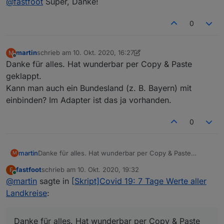
@
fastfoot
Super, Danke!
@
fastfoot
Nein, keinesfalls. In meinem Fall eher 5 oder 6.
Ok, dann baue ich das nach deinem Beispiel für die
Max. vielleicht 10 oder so.
0
selbst definierten Kreise ein
martin
schrieb am
10. Okt. 2020, 16:27
M
zuletzt editiert von martin
10. Okt. 2020, 18:31
Offline
Danke für alles. Hat wunderbar per Copy & Paste
geklappt.
Kann man auch ein Bundesland (z. B. Bayern) mit
einbinden? Im Adapter ist das ja vorhanden.
0
martin
Danke für alles. Hat wunderbar per Copy & Paste
M
geklappt.
fastfoot
schrieb am
10. Okt. 2020, 19:32
F
Kann man auch ein Bundesland (z. B. Bayern) mit
zuletzt editiert von
Online
@
martin
sagte in
[Skript]Covid 19: 7 Tage Werte aller
einbinden? Im Adapter ist das ja vorhanden.
Landkreise
:
Danke für alles. Hat wunderbar per Copy & Paste