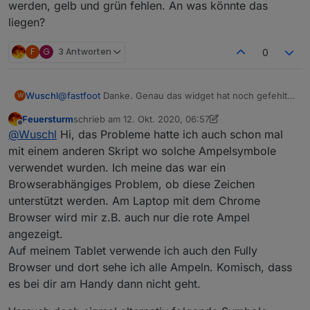
werden, gelb und grün fehlen. An was könnte das
die Anzeige erfolgt dann am Beginn der Tabelle
liegen?
Einfache Darstellung in VIS
Ein Minimalwert kann definiert werden, kleinere
Werte werden ausgeblendet
F
G
3 Antworten
0
Skript für 7 Tage Werte aller Landkreise
Die Daten stehen als JSON und HTML Tabelle zur
Verfügung, um sie in VIS darstellen zu können
Wuschl
@
fastfoot
Danke. Genau das widget hat noch gefehlt.
W
Ich arbeite am Handy mit dem Fully Browser, und da ist
Die Aktualisierung erfolgt sobald der Covid19
Feuersturm
schrieb am
12. Okt. 2020, 06:57
Simples VIS Template alle Daten
mir aufgefallen daß nur die roten Ampeln angezeigt
Adapter neue Daten liefert
zuletzt editiert von Feuersturm
10. Dez. 2020, 09:00
Offline
@
Wuschl
Hi, das Probleme hatte ich auch schon mal
werden, gelb und grün fehlen. An was könnte das
(erfordert den inventwo widget Adapter)
Bewertung mit Ampelfarben
liegen?
mit einem anderen Skript wo solche Ampelsymbole
verwendet wurden. Ich meine das war ein
Wahlweise können alle Landkreisdaten des
Browserabhängiges Problem, ob diese Zeichen
Covid19 Adapters angezeigt werden
unterstützt werden. Am Laptop mit dem Chrome
Zusätzliche Features und Updates bitte im
Browser wird mir z.B. auch nur die rote Ampel
Thread nachlesen, die neueste Version befindet
angezeigt.
sich immer in diesem Beitrag
Auf meinem Tablet verwende ich auch den Fully
Browser und dort sehe ich alle Ampeln. Komisch, dass
es bei dir am Handy dann nicht geht.