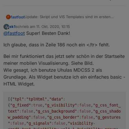
Update: Skript und VIS Templates sind im ersten
fastfoot
F
Beitrag
ak1
schrieb am
11. Okt. 2020, 10:15
A
HTML Tabelle als eigener DP (nur 7-Tage Werte,
zuletzt editiert von
Offline
@
fastfoot
Super! Besten Dank!
ich würde mich über schöne JSON- und HTML-
nur selbst definierte Regionen)
Templates zum Thema sehr freuen, ich lerne gerne
Alle Landkreisdaten des Covid19 Adapters
Ich glaube, dass in Zeile 186 noch ein </tr> fehlt.
aus Beispielen!
können angezeigt werden (eigener DP)
Sortierung aller Spalten über DP möglich (nur
absteigend, nicht in VIS implementiert)
Bei mir funktioniert das jetzt sehr schön in der Startseite
Leerzeile nach eigenen Daten abschaltbar
meiner mobilen Visualisierung. Siehe Bild.
Wie gesagt, ich benutze Uhulas MDCSS 2 als
Grundlage. Als Widget benutze ich ein einfaches basic -
HTML Widget.
[{
"tpl"
:
"tplHtml"
,
"data"
:
{
"g_fixed"
:true
,
"g_visibility"
:false
,
"g_css_font_
text"
:false
,
"g_css_background"
:false
,
"g_css_shado
w_padding"
:false
,
"g_css_border"
:false
,
"g_gestures
"
:false
,
"g_signals"
:false
,
"visibility-