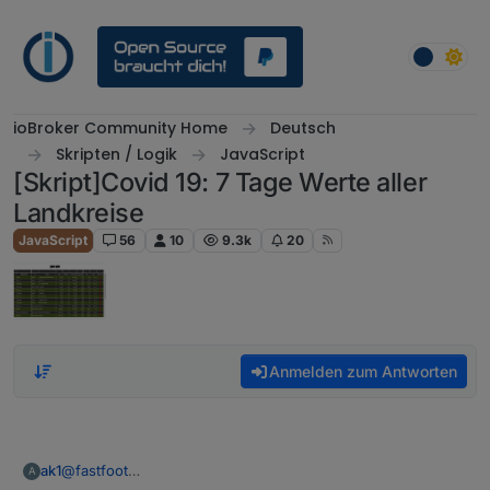
Weiter zum Inhalt
ioBroker Community Home
Deutsch
Skripten / Logik
JavaScript
[Skript]Covid 19: 7 Tage Werte aller
Landkreise
JavaScript
56
10
9.3k
20
Anmelden zum Antworten
ak1
@
fastfoot
A