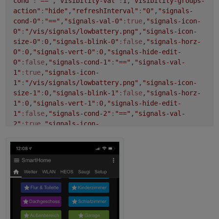
cond"
:
"=="
,
"visibility-val"
:
1
,
"visibility-groups-
action"
:
"hide"
,
"refreshInterval"
:
"0"
,
"signals-
cond-0"
:
"=="
,
"signals-val-0"
:true
,
"signals-icon-
0"
:
"/vis/signals/lowbattery.png"
,
"signals-icon-
size-0"
:
0
,
"signals-blink-0"
:false
,
"signals-horz-
0"
:
0
,
"signals-vert-0"
:
0
,
"signals-hide-edit-
0"
:false
,
"signals-cond-1"
:
"=="
,
"signals-val-
1"
:true
,
"signals-icon-
1"
:
"/vis/signals/lowbattery.png"
,
"signals-icon-
size-1"
:
0
,
"signals-blink-1"
:false
,
"signals-horz-
1"
:
0
,
"signals-vert-1"
:
0
,
"signals-hide-edit-
1"
:false
,
"signals-cond-2"
:
"=="
,
"signals-val-
2"
:true
,
"signals-icon-
2"
:
"/vis/signals/lowbattery.png"
,
"signals-icon-
size-2"
:
0
,
"signals-blink-2"
:false
,
"signals-horz-
2"
:
0
,
"signals-vert-2"
:
0
,
"signals-hide-edit-
2"
:false
,
"html"
:
"
{javascript.0.CoronaDE.html}"
,
"class"
:
"mdui-table
mdui-striped mdui-table-opt-c1 mdui-table-
bordered mdui-table-opt-l "
,
"lc-type"
:
"last-
change"
,
"lc-is-interval"
:true
,
"lc-is-
moment"
:false
,
"lc-format"
:
""
,
"lc-position-