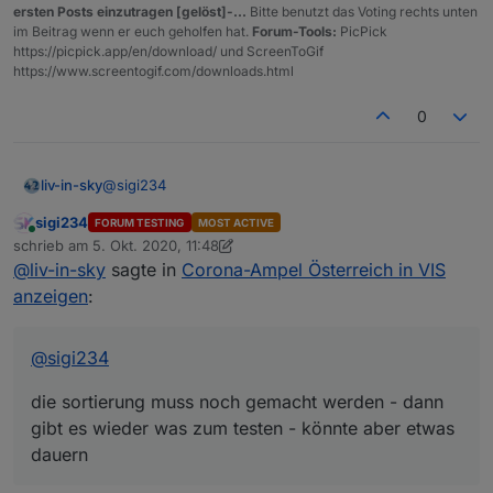
Du könntest mehrere Skripte laufen lassen mit
ersten Posts einzutragen [gelöst]-...
Bitte benutzt das Voting rechts unten
den für dich interessanten GKZ
im Beitrag wenn er euch geholfen hat.
Forum-Tools:
PicPick
Du musst nur in jedem Skript ein anderes
https://picpick.app/en/download/ und ScreenToGif
Directory angeben.
https://www.screentogif.com/downloads.html
0
@
sigi234
liv-in-sky
sigi234
FORUM TESTING
MOST ACTIVE
die sortierung muss noch gemacht werden - dann
Online
schrieb am
5. Okt. 2020, 11:48
gibt es wieder was zum testen - könnte aber etwas
zuletzt editiert von sigi234
10. Mai 2020, 13:49
@
liv-in-sky
sagte in
Corona-Ampel Österreich in VIS
dauern
anzeigen
:
@
sigi234
die sortierung muss noch gemacht werden - dann
gibt es wieder was zum testen - könnte aber etwas
dauern