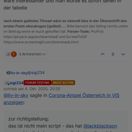
wäre interessanter und man würde es sofort sehen in
der tabelle
nach einem gelösten Thread wäre es sinnvoll dies in der Überschrift des
ersten Posts einzutragen [gelöst]-...
Bitte benutzt das Voting rechts unten
im Beitrag wenn er euch geholfen hat.
Forum-Tools:
PicPick
https://picpick.app/en/download/ und ScreenToGif
https://www.screentogif.com/downloads.html
F
3 Antworten
0
@
sigi234
liv-in-sky
sigi234
FORUM TESTING
MOST ACTIVE
zur richtigstellung:
Online
schrieb am
4. Okt. 2020, 20:05
das ist nicht mein script - das hat
@
jackblackson
zuletzt editiert von
@
liv-in-sky
sagte in
Corona-Ampel Österreich in VIS
gemacht - ih habe es nur geändert, weil er sich nicht
zum thema sortieren
gemeldet hat
anzeigen
:
dauerhafte sortierung (über setting im script)
gäbe es das in DE; ich hätte eigentlich interesse, zu
sortierung, die du über vis steuern kannst
wissen, was in den nachbargebieten von meinem
nach was sortieren ?warnstufe, gkz, ort ?
zur richtigstellung:
standort los ist (bzw, arbeit verwandschaft,..) - in der
das ist nicht mein script - das hat
@
jackblackson
vis: eine ampel für meinen standort und außenrum