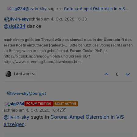
@
liv-in-sky
sagte in
Corona-Ampel Österreich in VIS
sigi234
anzeigen
:
liv-in-sky
schrieb am
4. Okt. 2020, 16:33
zuletzt editiert von
Offline
@
sigi234
@
sigi234
danke
wenn du Scheibbs testest - was kommt bei dir
nach einem gelösten Thread wäre es sinnvoll dies in der Überschrift des
ersten Posts einzutragen [gelöst]-...
Bitte benutzt das Voting rechts unten
im Beitrag wenn er euch geholfen hat.
Forum-Tools:
PicPick
https://picpick.app/en/download/ und ScreenToGif
https://www.screentogif.com/downloads.html
1 Antwort
0
@
bergjet
liv-in-sky
sigi234
FORUM TESTING
MOST ACTIVE
bei mir nicht
Online
schrieb am
4. Okt. 2020, 16:42
zuletzt editiert von sigi234
10. Apr. 2020, 18:42
@
liv-in-sky
sagte in
Corona-Ampel Österreich in VIS
anzeigen
: