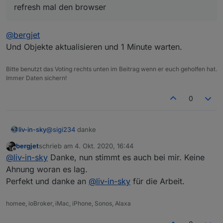
refresh mal den browser
@
bergjet
Und Objekte aktualisieren und 1 Minute warten.
Bitte benutzt das Voting rechts unten im Beitrag wenn er euch geholfen hat.
Immer Daten sichern!
0
refresh mal den browser
liv-in-sky
@
sigi234
danke
bergjet
schrieb am
4. Okt. 2020, 16:44
zuletzt editiert von
Offline
@
liv-in-sky
Danke, nun stimmt es auch bei mir. Keine
Ahnung woran es lag.
Perfekt und danke an
@
liv-in-sky
für die Arbeit.
homee, ioBroker, iMac, iPhone, Sonos, Alaxa