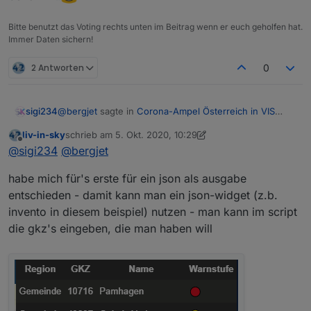
Bitte benutzt das Voting rechts unten im Beitrag wenn er euch geholfen hat.
Immer Daten sichern!
2 Antworten
0
@
bergjet
sagte in
Corona-Ampel Österreich in VIS
sigi234
anzeigen
:
liv-in-sky
schrieb am
5. Okt. 2020, 10:29
zuletzt editiert von liv-in-sky
10. Mai 2020, 12:36
Offline
@
sigi234
said in
Corona-Ampel Österreich in VIS
@
sigi234
@
bergjet
anzeigen
:
Natürlich auch eine Möglichkeit.
habe mich für's erste für ein json als ausgabe
entschieden - damit kann man ein json-widget (z.b.
reicht eigentlich die Umgebung
Ich denke auch das Deutschland bald eine Ampel
invento in diesem beispiel) nutzen - man kann im script
bekommt.
die gkz's eingeben, die man haben will
Du könntest mehrere Skripte laufen lassen mit
den für dich interessanten GKZ
Du musst nur in jedem Skript ein anderes
Directory angeben.