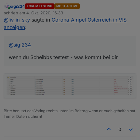
sigi234
FORUM TESTING
MOST ACTIVE
wenn du Scheibbs testest - was kommt bei dir
Online
schrieb am
4. Okt. 2020, 16:33
zuletzt editiert von
@
liv-in-sky
sagte in
Corona-Ampel Österreich in VIS
anzeigen
:
@
sigi234
wenn du Scheibbs testest - was kommt bei dir
Bitte benutzt das Voting rechts unten im Beitrag wenn er euch geholfen hat.
Immer Daten sichern!
0