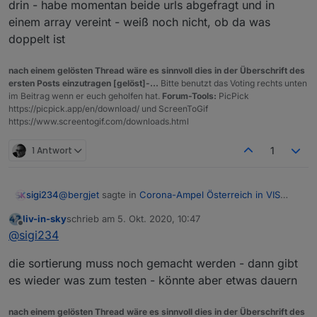
drin - habe momentan beide urls abgefragt und in
einem array vereint - weiß noch nicht, ob da was
doppelt ist
nach einem gelösten Thread wäre es sinnvoll dies in der Überschrift des
ersten Posts einzutragen [gelöst]-...
Bitte benutzt das Voting rechts unten
im Beitrag wenn er euch geholfen hat.
Forum-Tools:
PicPick
https://picpick.app/en/download/ und ScreenToGif
https://www.screentogif.com/downloads.html
1 Antwort
1
@
bergjet
sagte in
Corona-Ampel Österreich in VIS
sigi234
anzeigen
:
liv-in-sky
schrieb am
5. Okt. 2020, 10:47
zuletzt editiert von
Offline
@
sigi234
said in
Corona-Ampel Österreich in VIS
@
sigi234
anzeigen
:
Natürlich auch eine Möglichkeit.
die sortierung muss noch gemacht werden - dann gibt
es wieder was zum testen - könnte aber etwas dauern
reicht eigentlich die Umgebung
Ich denke auch das Deutschland bald eine Ampel
bekommt.
nach einem gelösten Thread wäre es sinnvoll dies in der Überschrift des