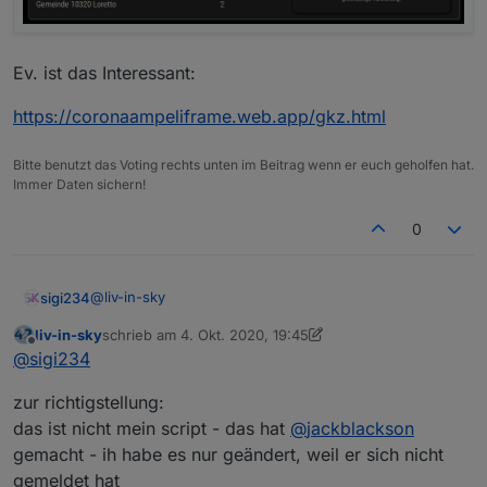
Ev. ist das Interessant:
https://coronaampeliframe.web.app/gkz.html
Bitte benutzt das Voting rechts unten im Beitrag wenn er euch geholfen hat.
Immer Daten sichern!
0
@
liv-in-sky
sigi234
liv-in-sky
schrieb am
4. Okt. 2020, 19:45
Hallo, kann man in der Tabelle auch sortieren? Kannst
zuletzt editiert von liv-in-sky
10. Apr. 2020, 21:48
Offline
@
sigi234
du das einbauen?
zur richtigstellung:
das ist nicht mein script - das hat
@
jackblackson
gemacht - ih habe es nur geändert, weil er sich nicht
gemeldet hat