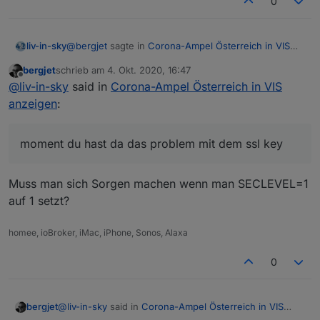
0
@
bergjet
sagte in
Corona-Ampel Österreich in VIS
liv-in-sky
anzeigen
:
bergjet
schrieb am
4. Okt. 2020, 16:47
zuletzt editiert von
Offline
@
liv-in-sky
Bei mir kommt im log
@
liv-in-sky
said in
Corona-Ampel Österreich in VIS
anzeigen
:
moment du hast da das problem mit dem ssl key
javascript.0	2020-10-04 16:54:00.839	erro
https://forum.iobroker.net/post/486217
moment du hast da das problem mit dem ssl key
Muss man sich Sorgen machen wenn man SECLEVEL=1
auf 1 setzt?
homee, ioBroker, iMac, iPhone, Sonos, Alaxa
0
@
liv-in-sky
said in
Corona-Ampel Österreich in VIS
bergjet