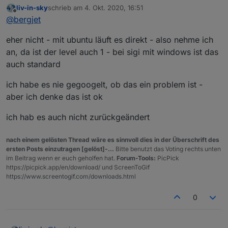
anzeigen
:
liv-in-sky
schrieb am
4. Okt. 2020, 16:51
zuletzt editiert von
Offline
moment du hast da das problem mit dem ssl key
@
bergjet
eher nicht - mit ubuntu läuft es direkt - also nehme ich
Muss man sich Sorgen machen wenn man
an, da ist der level auch 1 - bei sigi mit windows ist das
SECLEVEL=1 auf 1 setzt?
auch standard
ich habe es nie gegoogelt, ob das ein problem ist -
aber ich denke das ist ok
ich hab es auch nicht zurückgeändert
nach einem gelösten Thread wäre es sinnvoll dies in der Überschrift des
ersten Posts einzutragen [gelöst]-...
Bitte benutzt das Voting rechts unten
im Beitrag wenn er euch geholfen hat.
Forum-Tools:
PicPick
https://picpick.app/en/download/ und ScreenToGif
https://www.screentogif.com/downloads.html
0