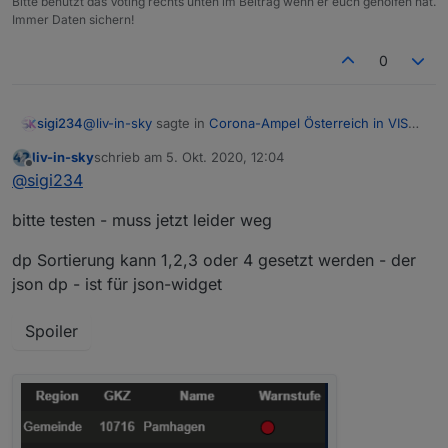
Bitte benutzt das Voting rechts unten im Beitrag wenn er euch geholfen hat.
Immer Daten sichern!
0
@
liv-in-sky
sagte in
Corona-Ampel Österreich in VIS
sigi234
anzeigen
:
liv-in-sky
schrieb am
5. Okt. 2020, 12:04
zuletzt editiert von
Offline
@
sigi234
@
sigi234
Super
die sortierung muss noch gemacht werden -
bitte testen - muss jetzt leider weg
dann gibt es wieder was zum testen - könnte
aber etwas dauern
@
liv-in-sky
sagte in
Corona-Ampel Österreich in VIS
dp Sortierung kann 1,2,3 oder 4 gesetzt werden - der
anzeigen
:
json dp - ist für json-widget
im moment bin ich noch etwas verwirrt - es gibt
jetzt 2 urls - eines gesamt, eines mit gemeinden -
Spoiler
Ausschlaggebend ist die GKZ
was ist der unterschied
Zitat:
18. September 2020: Ein zusätzliches File auf
Gemeindeebene wird zur Verfügung gestellt. Das
Gemeindefile enthält im die Warnstufen auf