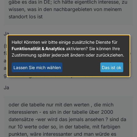
gäbe es das in DE; ich hätte eigentlich interesse, zu
wissen, was in den nachbargebieten von meinem
standort los ist
Ja
Hallo! Könnten wir bitte einige zusätzliche Dienste für
(bzw, arbeit verwandschaft,..) - in der vis: eine ampel
Funktionalität & Analytics
aktivieren? Sie können Ihre
für meinen standort und außenrum die nachbar-gebiete
Zustimmung später jederzeit ändern oder zurückziehen.
als farbige punkte (oder kleine ampeln) - das bedeutet,
Lassen Sie mich wählen
Das ist ok
anstatt einen bereich zu suchen, eine anahl an
gesuchten gebieten als datenpunkte darzustellen
Ja
oder die tabelle nur mit den werten , die mich
interessieren - es sin in der tabelle über 2000
datensätze -wer wird das jemals ansehen ? sind da
nur 10 werte oder so, in der tabelle, mit farbigen
punkten, wäre interessanter und man würde es