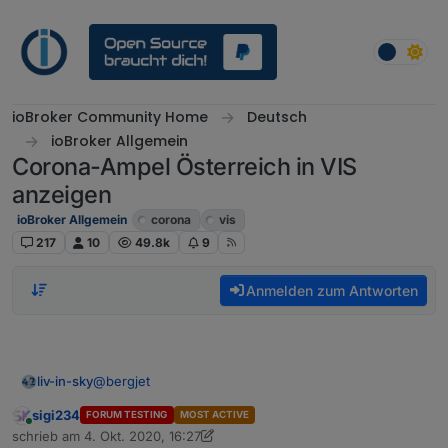
Weiter zum Inhalt
ioBroker Community Home
Deutsch
ioBroker Allgemein
Corona-Ampel Österreich in VIS
anzeigen
ioBroker Allgemein
corona
vis
217
10
49.8k
9
Anmelden zum Antworten
@
bergjet
liv-in-sky
sigi234
FORUM TESTING
MOST ACTIVE
bei mir nicht
Online
schrieb am
4. Okt. 2020, 16:27
zuletzt editiert von sigi234
10. Apr. 2020, 18:29