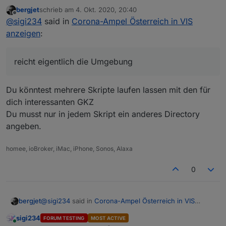
anzeigen
:
bergjet
schrieb am
4. Okt. 2020, 20:40
zuletzt editiert von
Offline
@
sigi234
@
sigi234
said in
Corona-Ampel Österreich in VIS
zum thema sortieren
anzeigen
:
Ja
dauerhafte sortierung (über setting im
script)
reicht eigentlich die Umgebung
sortierung, die du über vis steuern kannst
Du könntest mehrere Skripte laufen lassen mit den für
Ja
dich interessanten GKZ
Du musst nur in jedem Skript ein anderes Directory
nach was sortieren ?warnstufe, gkz, ort ?
angeben.
gkz weil nur diese eindeutig ist
homee, ioBroker, iMac, iPhone, Sonos, Alaxa
0
gäbe es das in DE; ich hätte eigentlich interesse,
@
sigi234
said in
Corona-Ampel Österreich in VIS
bergjet
zu wissen, was in den nachbargebieten von
anzeigen
:
Ja
meinem standort los ist
sigi234
FORUM TESTING
MOST ACTIVE
Online