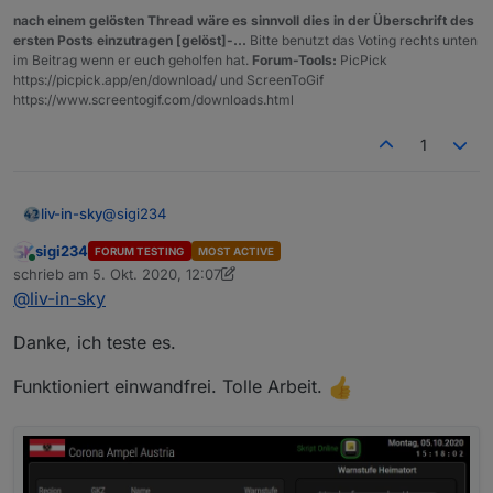
nach einem gelösten Thread wäre es sinnvoll dies in der Überschrift des
ersten Posts einzutragen [gelöst]-...
Bitte benutzt das Voting rechts unten
im Beitrag wenn er euch geholfen hat.
Forum-Tools:
PicPick
https://picpick.app/en/download/ und ScreenToGif
https://www.screentogif.com/downloads.html
1
@
sigi234
liv-in-sky
sigi234
FORUM TESTING
MOST ACTIVE
bitte testen - muss jetzt leider weg
Online
schrieb am
5. Okt. 2020, 12:07
zuletzt editiert von sigi234
10. Mai 2020, 15:22
@
liv-in-sky
dp Sortierung kann 1,2,3 oder 4 gesetzt werden - der
json dp - ist für json-widget
Danke, ich teste es.
Spoiler
Funktioniert einwandfrei. Tolle Arbeit.