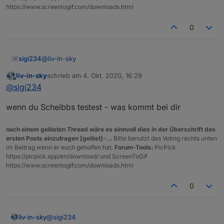
https://www.screentogif.com/downloads.html
0
@
liv-in-sky
sigi234
liv-in-sky
schrieb am
4. Okt. 2020, 16:29
Du hast ja Rust drinnen und nicht Scheibbs
zuletzt editiert von
Offline
@
sigi234
Edit:
Wurde ausgebessert.
wenn du Scheibbs testest - was kommt bei dir
nach einem gelösten Thread wäre es sinnvoll dies in der Überschrift des
ersten Posts einzutragen [gelöst]-...
Bitte benutzt das Voting rechts unten
im Beitrag wenn er euch geholfen hat.
Forum-Tools:
PicPick
https://picpick.app/en/download/ und ScreenToGif
https://www.screentogif.com/downloads.html
0
@
sigi234
liv-in-sky