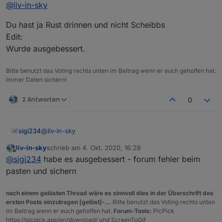
@
liv-in-sky
Du hast ja Rust drinnen und nicht Scheibbs
Edit:
Wurde ausgebessert.
Bitte benutzt das Voting rechts unten im Beitrag wenn er euch geholfen hat.
Immer Daten sichern!
2 Antworten
0
@
liv-in-sky
sigi234
refresh mal den browser
liv-in-sky
schrieb am
4. Okt. 2020, 16:28
Du hast ja Rust drinnen und nicht Scheibbs
zuletzt editiert von
Offline
@
sigi234
habe es ausgebessert - forum fehler beim
Edit:
Wurde ausgebessert.
pasten und sichern
nach einem gelösten Thread wäre es sinnvoll dies in der Überschrift des
ersten Posts einzutragen [gelöst]-...
Bitte benutzt das Voting rechts unten
im Beitrag wenn er euch geholfen hat.
Forum-Tools:
PicPick
https://picpick.app/en/download/ und ScreenToGif