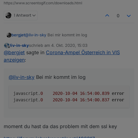
https://www.screentogif.com/downloads.html
1 Antwort
0
@
liv-in-sky
Bei mir kommt im log
bergjet
liv-in-sky
schrieb am
4. Okt. 2020, 15:03
javascript.0	2020-10-04 16:54:00.839	error	(3
zuletzt editiert von
Offline
@
bergjet
sagte in
Corona-Ampel Österreich in VIS
anzeigen
:
@
liv-in-sky
Bei mir kommt im log
javascript.
0
2020
-
10
-
04
16
:
54
:
00.839
error
	(
3
javascript.
0
2020
-
10
-
04
16
:
54
:
00.837
error
	(
3
moment du hast da das problem mit dem ssl key