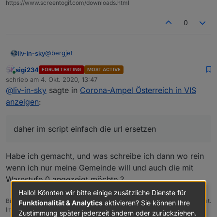
https://www.screentogif.com/downloads.html
Name
Warnstufe
0
auf Grund der GKZ (z.B.320) finden und in
Datenpunkte schreiben.
@
bergjet
liv-in-sky
sigi234
FORUM TESTING
MOST ACTIVE
es gibt in beiden quellen (hatte ich nicht gesehen,
Online
schrieb am
4. Okt. 2020, 13:47
dass unterschiedlicht) die selben inhalte - es wird
zuletzt editiert von
@
liv-in-sky
sagte in
Corona-Ampel Österreich in VIS
immer nach Name gesucht - daher im script einfach
        "Region": "Gemeinde",

die url ersetzen
        "GKZ": "80114",

anzeigen
:
die namen sind doch auch einzigartig - wie die gkz-
        "Name": "Lorüns",

oder kann das doppelt sein?
        "Warnstufe": "2"

daher im script einfach die url ersetzen
Habe ich gemacht, und was schreibe ich dann wo rein
wenn ich nur meine Gemeinde will und auch die mit
Warnstufe 0 angezeigt möchte ?
Hallo! Könnten wir bitte einige zusätzliche Dienste für
Bitte benutzt das Voting rechts unten im Beitrag wenn er euch geholfen hat.
Funktionalität & Analytics
aktivieren? Sie können Ihre
Immer Daten sichern!
Zustimmung später jederzeit ändern oder zurückziehen.