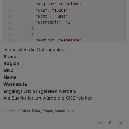
"Region"
:
"Gemeinde"
,
"GKZ"
:
"10201"
,
"Name"
:
"Rust"
,
"Warnstufe"
:
"2"
}
,
{
"Region"
:
"Gemeinde"
,
"GKZ"
:
"10301"
,
es müssten die Datenpunkte:
"Name"
:
"Breitenbrunn am Neusiedler See"
Stand
"Warnstufe"
:
"2"
Region
}
,
GKZ
{
Name
"Region"
:
"Gemeinde"
,
"GKZ"
:
"10302"
,
Warnstufe
"Name"
:
"Donnerskirchen"
,
angelegt und ausgelesen werden.
"Warnstufe"
:
"2"
Als Suchkriterium würde die GKZ reichen.
}
,
{
homee, ioBroker, iMac, iPhone, Sonos, Alaxa
"Region"
:
"Gemeinde"
,
"GKZ"
:
"10303"
,
0
"Name"
:
"GroÃŸhÃ¶flein"
,