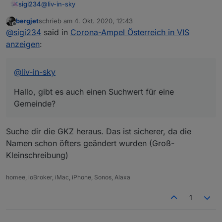
@
liv-in-sky
sigi234
bergjet
schrieb am
4. Okt. 2020, 12:43
Hallo, gibt es auch einen Suchwert für eine
zuletzt editiert von
Offline
@
sigi234
said in
Corona-Ampel Österreich in VIS
Gemeinde?
anzeigen
:
@
liv-in-sky
Hallo, gibt es auch einen Suchwert für eine
Gemeinde?
Suche dir die GKZ heraus. Das ist sicherer, da die
Namen schon öfters geändert wurden (Groß-
Kleinschreibung)
homee, ioBroker, iMac, iPhone, Sonos, Alaxa
1