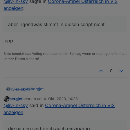
@
liv-in-sky
sagte in
Corona-Ampel Österreich in VIS
anzeigen
:
aber irgendwas stimmt in diesen script nicht
jupp
Bitte benutzt das Voting rechts unten im Beitrag wenn er euch geholfen hat.
Immer Daten sichern!
0
@
bergjet
liv-in-sky
bergjet
schrieb am
4. Okt. 2020, 14:23
es gibt in beiden quellen (hatte ich nicht gesehen,
zuletzt editiert von
Offline
@
liv-in-sky
said in
Corona-Ampel Österreich in VIS
dass unterschiedlicht) die selben inhalte - es wird
immer nach Name gesucht - daher im script einfach
        "Region": "Gemeinde",

anzeigen
:
die url ersetzen
        "GKZ": "80114",

die namen sind doch auch einzigartig - wie die gkz-
        "Name": "Lorüns",

oder kann das doppelt sein?
die namen sind doch auch einzigartig
        "Warnstufe": "2"
