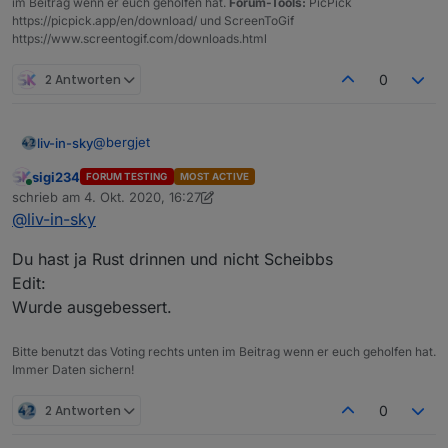
im Beitrag wenn er euch geholfen hat.
Forum-Tools:
PicPick
https://picpick.app/en/download/ und ScreenToGif
https://www.screentogif.com/downloads.html
2 Antworten
0
@
bergjet
liv-in-sky
sigi234
FORUM TESTING
MOST ACTIVE
bei mir nicht
Online
schrieb am
4. Okt. 2020, 16:27
zuletzt editiert von sigi234
10. Apr. 2020, 18:29
@
liv-in-sky
Du hast ja Rust drinnen und nicht Scheibbs
Edit:
Wurde ausgebessert.
Bitte benutzt das Voting rechts unten im Beitrag wenn er euch geholfen hat.
Immer Daten sichern!
2 Antworten
0