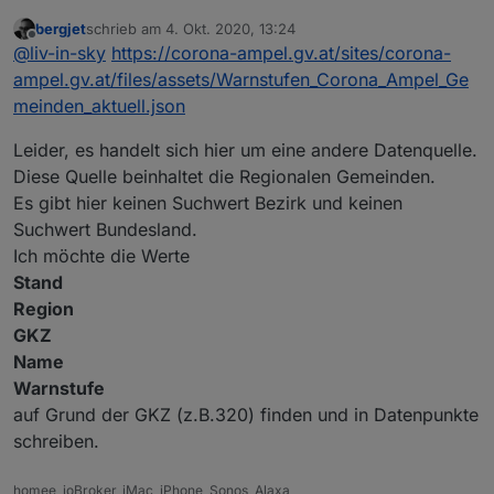
bergjet
schrieb am
4. Okt. 2020, 13:24
also dieses script bringt die daten unter
zuletzt editiert von
Offline
@
liv-in-sky
https://corona-ampel.gv.at/sites/corona-
javascript.0.coronamapel - das schedule ist im
moment auf jede minute gesetzt - solltest du aber
ampel.gv.at/files/assets/Warnstufen_Corona_Ampel_Ge
ändern vielleicht alle 30 minuten oder jede stunde
meinden_aktuell.json
(zeile: 73) d.h. es dauert auch eine minute, bis daten
da sind
Leider, es handelt sich hier um eine andere Datenquelle.
Diese Quelle beinhaltet die Regionalen Gemeinden.
Spoiler
Es gibt hier keinen Suchwert Bezirk und keinen
Suchwert Bundesland.
Ich möchte die Werte
Stand
Region
GKZ
Name
Warnstufe
auf Grund der GKZ (z.B.320) finden und in Datenpunkte
schreiben.
homee, ioBroker, iMac, iPhone, Sonos, Alaxa