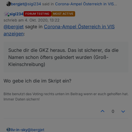
@
sigi234
said in
Corona-Ampel Österreich in VIS
bergjet
anzeigen
:
sigi234
FORUM TESTING
MOST ACTIVE
Online
@
liv-in-sky
schrieb am
4. Okt. 2020, 13:22
zuletzt editiert von
@
bergjet
sagte in
Corona-Ampel Österreich in VIS
Suche dir die GKZ heraus. Das ist sicherer, da die
Hallo, gibt es auch einen Suchwert für eine
anzeigen
:
Namen schon öfters geändert wurden (Groß-
Gemeinde?
Kleinschreibung)
Suche dir die GKZ heraus. Das ist sicherer, da die
Namen schon öfters geändert wurden (Groß-
Kleinschreibung)
Wo gebe ich die im Skript ein?
Bitte benutzt das Voting rechts unten im Beitrag wenn er euch geholfen hat.
Immer Daten sichern!
0
@
bergjet
liv-in-sky