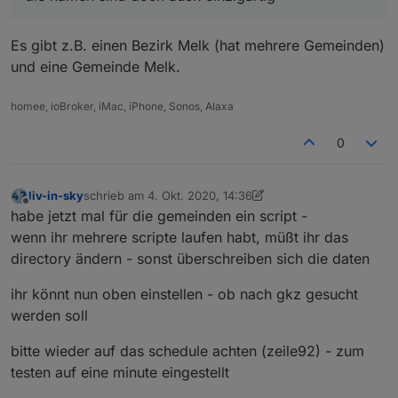
Es gibt z.B. einen Bezirk Melk (hat mehrere Gemeinden)
und eine Gemeinde Melk.
homee, ioBroker, iMac, iPhone, Sonos, Alaxa
0
liv-in-sky
schrieb am
4. Okt. 2020, 14:36
zuletzt editiert von liv-in-sky
10. Apr. 2020, 16:59
Offline
habe jetzt mal für die gemeinden ein script -
wenn ihr mehrere scripte laufen habt, müßt ihr das
directory ändern - sonst überschreiben sich die daten
ihr könnt nun oben einstellen - ob nach gkz gesucht
werden soll
bitte wieder auf das schedule achten (zeile92) - zum
testen auf eine minute eingestellt