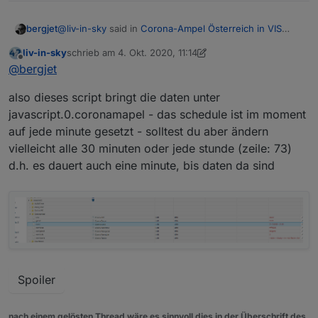
"Warnstufe"
:
"2"
}
,
@
liv-in-sky
said in
Corona-Ampel Österreich in VIS
bergjet
anzeigen
:
liv-in-sky
schrieb am
4. Okt. 2020, 11:14
zuletzt editiert von liv-in-sky
10. Apr. 2020, 13:17
Offline
ich hatte nur beigetragen beim holen der daten
@
bergjet
also dieses script bringt die daten unter
Ja eigentlich wärst du dann eh der Richtige.
javascript.0.coronamapel - das schedule ist im moment
Die Daten liegen in dieser Form vor
auf jede minute gesetzt - solltest du aber ändern
[

  {

vielleicht alle 30 minuten oder jede stunde (zeile: 73)
es müssten die Datenpunkte:
    "Stand": "2020-10-01T19:30:00Z",

d.h. es dauert auch eine minute, bis daten da sind
Stand
    "Warnstufen": [

Region
      {

GKZ
        "Region": "Gemeinde",

Name
        "GKZ": "10101",

Warnstufe
        "Name": "Eisenstadt",

angelegt und ausgelesen werden.
        "Warnstufe": "2"

Als Suchkriterium würde die GKZ reichen.
      },

      {

Spoiler
        "Region": "Gemeinde",

        "GKZ": "10201",

        "Name": "Rust",

nach einem gelösten Thread wäre es sinnvoll dies in der Überschrift des