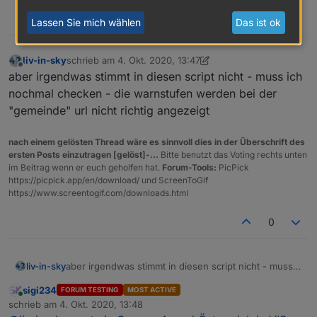
0
Lassen Sie mich wählen
Das ist ok
liv-in-sky
schrieb am
4. Okt. 2020, 13:47
zuletzt editiert von liv-in-sky
10. Apr. 2020, 15:47
Offline
aber irgendwas stimmt in diesen script nicht - muss ich
nochmal checken - die warnstufen werden bei der
"gemeinde" url nicht richtig angezeigt
nach einem gelösten Thread wäre es sinnvoll dies in der Überschrift des
ersten Posts einzutragen [gelöst]-...
Bitte benutzt das Voting rechts unten
im Beitrag wenn er euch geholfen hat.
Forum-Tools:
PicPick
https://picpick.app/en/download/ und ScreenToGif
https://www.screentogif.com/downloads.html
0
liv-in-sky
aber irgendwas stimmt in diesen script nicht - muss
ich nochmal checken - die warnstufen werden bei
sigi234
FORUM TESTING
MOST ACTIVE
der "gemeinde" url nicht richtig angezeigt
Online
schrieb am
4. Okt. 2020, 13:48
zuletzt editiert von