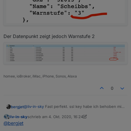
Der Datenpunkt zeigt jedoch Warnstufe 2
homee, ioBroker, iMac, iPhone, Sonos, Alaxa
0
@
liv-in-sky
Fast perfekt. ssl key habe ich behoben mit
bergjet
dem Parameter 1
liv-in-sky
schrieb am
4. Okt. 2020, 16:24
Aber
Der Datenpunkt zeigt jedoch Warnstufe 2
zuletzt editiert von liv-in-sky
10. Apr. 2020, 18:27
Offline
@
bergjet
Die GKZ 32013 hat Warnstufe 3