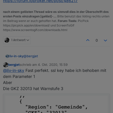
https://forum.iobroker.net/post/486217
nach einem gelösten Thread wäre es sinnvoll dies in der Überschrift des
ersten Posts einzutragen [gelöst]-...
Bitte benutzt das Voting rechts unten
im Beitrag wenn er euch geholfen hat.
Forum-Tools:
PicPick
https://picpick.app/en/download/ und ScreenToGif
https://www.screentogif.com/downloads.html
1 Antwort
0
@
bergjet
liv-in-sky
bergjet
schrieb am
4. Okt. 2020, 15:59
das ist seltsam - bei mir läuft es - ich kopiere das
zuletzt editiert von
Offline
@
liv-in-sky
Fast perfekt. ssl key habe ich behoben mit
script nochmal in post darüber - nicht das beim
kopieren was schief lief
dem Parameter 1
Aber
Die GKZ 32013 hat Warnstufe 3