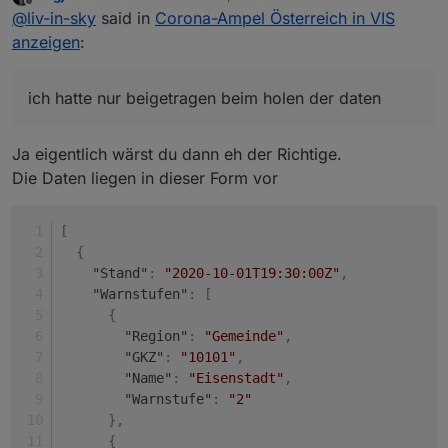
zuletzt editiert von
Offline
@
liv-in-sky
said in
Corona-Ampel Österreich in VIS
script garnicht am laufen, weil die "deutschländer" es
nicht auf die reihe bekommen - immerhin wird schon
@
jackblackson
kannst du da bitte mit einspringen ?
anzeigen
:
mal darüber geredet - ich hatte nur beigetragen beim
holen der daten - was ihr damit macht, habe ich
garnicht richtig angeschaut
ich hatte nur beigetragen beim holen der daten
Ja eigentlich wärst du dann eh der Richtige.
Die Daten liegen in dieser Form vor
[
{
"Stand"
:
"2020-10-01T19:30:00Z"
,
"Warnstufen"
:
[
{
"Region"
:
"Gemeinde"
,
"GKZ"
:
"10101"
,
"Name"
:
"Eisenstadt"
,
"Warnstufe"
:
"2"
}
,
{