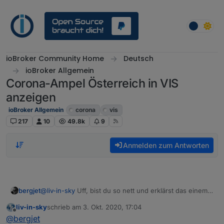
Weiter zum Inhalt
ioBroker Community Home
Deutsch
ioBroker Allgemein
Corona-Ampel Österreich in VIS
anzeigen
ioBroker Allgemein
corona
vis
217
10
49.8k
9
Anmelden zum Antworten
bergjet
@
liv-in-sky
Uff, bist du so nett und erklärst das einem
Laien, wie man das zum laufen bringt?
liv-in-sky
schrieb am
3. Okt. 2020, 17:04
Ich möchte die
https://corona-
zuletzt editiert von
Offline
@
bergjet
ampel.gv.at/sites/corona-