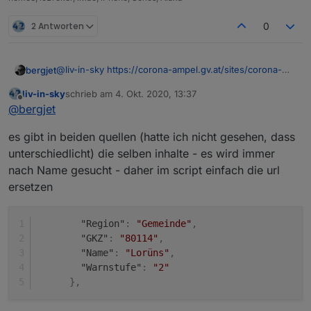
2 Antworten
0
@
liv-in-sky
https://corona-ampel.gv.at/sites/corona-
bergjet
ampel.gv.at/files/assets/Warnstufen_Corona_Ampel_Ge
liv-in-sky
schrieb am
4. Okt. 2020, 13:37
meinden_aktuell.json
Leider, es handelt sich hier um eine andere
zuletzt editiert von
Offline
@
bergjet
Datenquelle. Diese Quelle beinhaltet die Regionalen
Gemeinden.
es gibt in beiden quellen (hatte ich nicht gesehen, dass
Es gibt hier keinen Suchwert Bezirk und keinen
Suchwert Bundesland.
unterschiedlicht) die selben inhalte - es wird immer
Ich möchte die Werte
nach Name gesucht - daher im script einfach die url
Stand
ersetzen
Region
GKZ
Name
"Region"
:
"Gemeinde"
,
Warnstufe
"GKZ"
:
"80114"
,
auf Grund der GKZ (z.B.320) finden und in
"Name"
:
"Lorüns"
,
Datenpunkte schreiben.
"Warnstufe"
:
"2"
}
,