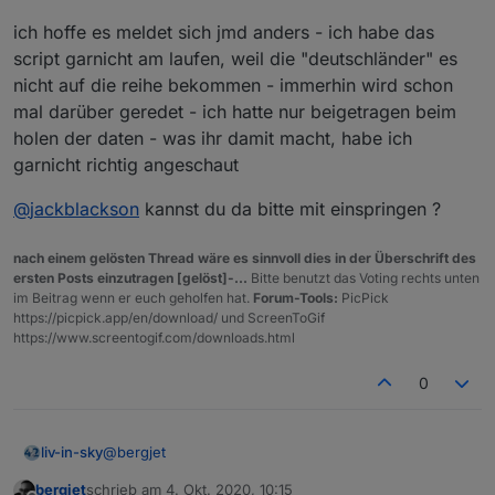
ampel.gv.at/files/assets/Warnstufen_Corona_Ampel_Ge
ich hoffe es meldet sich jmd anders - ich habe das
meinden_aktuell.json
Gemeinden anzeigen.
Also meinen Gemeindenamen und die Warnstufe und
script garnicht am laufen, weil die "deutschländer" es
von welchem Datum der Wert stammt. Das sollte je in
nicht auf die reihe bekommen - immerhin wird schon
einen Datenpunkt.
mal darüber geredet - ich hatte nur beigetragen beim
Den Datenpunkt kann man ja danach in Vis auswerten.
Vielleicht ist dir eine plausible nachvollziehbare
holen der daten - was ihr damit macht, habe ich
Erklärung möglich.
garnicht richtig angeschaut
Danke schon mal.
@
jackblackson
kannst du da bitte mit einspringen ?
nach einem gelösten Thread wäre es sinnvoll dies in der Überschrift des
ersten Posts einzutragen [gelöst]-...
Bitte benutzt das Voting rechts unten
im Beitrag wenn er euch geholfen hat.
Forum-Tools:
PicPick
https://picpick.app/en/download/ und ScreenToGif
https://www.screentogif.com/downloads.html
0
@
bergjet
liv-in-sky
bergjet
schrieb am
4. Okt. 2020, 10:15
ich hoffe es meldet sich jmd anders - ich habe das