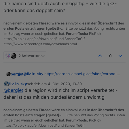
die namen sind doch auch einzigartig - wie die gkz-
oder kann das doppelt sein?
nach einem gelösten Thread wäre es sinnvoll dies in der Überschrift des
ersten Posts einzutragen [gelöst]-...
Bitte benutzt das Voting rechts unten
im Beitrag wenn er euch geholfen hat.
Forum-Tools:
PicPick
https://picpick.app/en/download/ und ScreenToGif
https://www.screentogif.com/downloads.html
2 Antworten
0
@
liv-in-sky
https://corona-ampel.gv.at/sites/corona-
bergjet
ampel.gv.at/files/assets/Warnstufen_Corona_Ampel_Ge
liv-in-sky
schrieb am
4. Okt. 2020, 13:39
meinden_aktuell.json
Leider, es handelt sich hier um eine andere
zuletzt editiert von
Offline
@
bergjet
die region wird nicht im script verarbeitet -
Datenquelle. Diese Quelle beinhaltet die Regionalen
Gemeinden.
daher ist das mit den bundesländern unwichtig
Es gibt hier keinen Suchwert Bezirk und keinen
Suchwert Bundesland.
nach einem gelösten Thread wäre es sinnvoll dies in der Überschrift des
Ich möchte die Werte
ersten Posts einzutragen [gelöst]-...
Bitte benutzt das Voting rechts unten
Stand
im Beitrag wenn er euch geholfen hat.
Forum-Tools:
PicPick
Region
https://picpick.app/en/download/ und ScreenToGif
GKZ