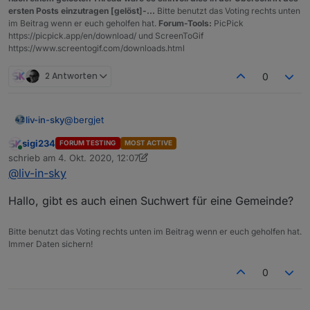
        "Warnstufe": "2"

ersten Posts einzutragen [gelöst]-...
Bitte benutzt das Voting rechts unten
      },

im Beitrag wenn er euch geholfen hat.
Forum-Tools:
PicPick
      {

https://picpick.app/en/download/ und ScreenToGif
        "Region": "Gemeinde",

https://www.screentogif.com/downloads.html
        "GKZ": "10301",

        "Name": "Breitenbrunn am Neusiedler Se
2 Antworten
0
        "Warnstufe": "2"

      },

      {

@
bergjet
liv-in-sky
        "Region": "Gemeinde",

        "GKZ": "10302",

sigi234
FORUM TESTING
MOST ACTIVE
also dieses script bringt die daten unter
        "Name": "Donnerskirchen",

Online
schrieb am
4. Okt. 2020, 12:07
javascript.0.coronamapel - das schedule ist im
        "Warnstufe": "2"

zuletzt editiert von sigi234
10. Apr. 2020, 14:08
@
liv-in-sky
moment auf jede minute gesetzt - solltest du aber
      },

ändern vielleicht alle 30 minuten oder jede stunde
      {

(zeile: 73) d.h. es dauert auch eine minute, bis daten
Hallo, gibt es auch einen Suchwert für eine Gemeinde?
        "Region": "Gemeinde",

da sind
        "GKZ": "10303",

        "Name": "GroÃŸhÃ¶flein",

Bitte benutzt das Voting rechts unten im Beitrag wenn er euch geholfen hat.
        "Warnstufe": "2"

Spoiler
Immer Daten sichern!
0