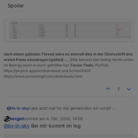
Spoiler
nach einem gelösten Thread wäre es sinnvoll dies in der Überschrift des
ersten Posts einzutragen [gelöst]-...
Bitte benutzt das Voting rechts unten
im Beitrag wenn er euch geholfen hat.
Forum-Tools:
PicPick
https://picpick.app/en/download/ und ScreenToGif
https://www.screentogif.com/downloads.html
1
habe jetzt mal für die gemeinden ein script -
liv-in-sky
wenn ihr mehrere scripte laufen habt, müßt ihr das
bergjet
schrieb am
4. Okt. 2020, 14:56
directory ändern - sonst überschreiben sich die
ihr könnt nun oben einstellen - ob nach gkz gesucht
zuletzt editiert von
Offline
@
liv-in-sky
Bei mir kommt im log
daten
werden soll
bitte wieder auf das schedule achten (zeile92) - zum
testen auf eine minute eingestellt