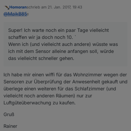
Homoran
schrieb am
21. Jan. 2017, 19:43
zuletzt editiert von
Offline
@
MaikB85
:
Super! Ich warte noch ein paar Tage vielleicht
schaffen wir ja doch noch 10. `
Wenn ich (und vielleicht auch andere) wüsste was
ich mit dem Sensor alleine anfangen soll, würde
das vielleicht schneller gehen.
Ich habe mir einen wiffi für das Wohnzimmer wegen der
Sensoren zur Überprüfung der Anwesenheit gekauft und
überlege einen weiteren für das Schlafzimmer (und
vielleicht noch anderen Räumen) nur zur
Luftgüteüberwachung zu kaufen.
Gruß
Rainer