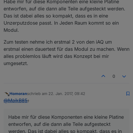
Habe mir für diese Komponenten eine kleine Platine
entworfen, auf die dann alle Teile aufgesteckt werden.
Das ist dabei alles so kompakt, dass es in eine
Unzerputzdose passt. In Jeden Raum kommt so ein
Modul.
Zum testen nehme ich erstmal 2 von den iAQ um
erstmal einen dauertest für das Modul zu machen. Wenn
alles problemlos läuft wird das Konzept bei mir
umgesetzt.
0
Homoran
schrieb am
22. Jan. 2017, 09:42
zuletzt editiert von
Offline
@
MaikB85
:
Habe mir für diese Komponenten eine kleine Platine
entworfen, auf die dann alle Teile aufgesteckt
werden. Das ist dabei alles so kompakt, dass es in