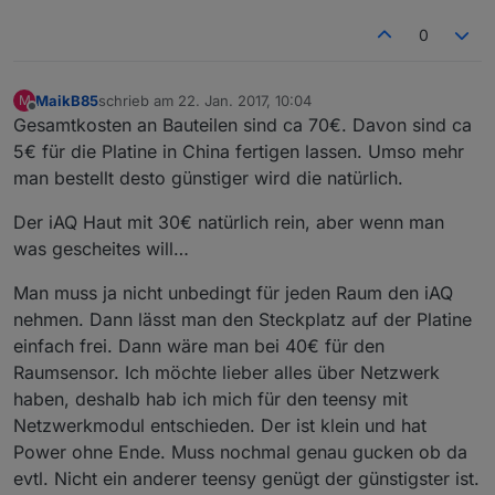
0
MaikB85
schrieb am
22. Jan. 2017, 10:04
M
zuletzt editiert von
Offline
Gesamtkosten an Bauteilen sind ca 70€. Davon sind ca
5€ für die Platine in China fertigen lassen. Umso mehr
man bestellt desto günstiger wird die natürlich.
Der iAQ Haut mit 30€ natürlich rein, aber wenn man
was gescheites will…
Man muss ja nicht unbedingt für jeden Raum den iAQ
nehmen. Dann lässt man den Steckplatz auf der Platine
einfach frei. Dann wäre man bei 40€ für den
Raumsensor. Ich möchte lieber alles über Netzwerk
haben, deshalb hab ich mich für den teensy mit
Netzwerkmodul entschieden. Der ist klein und hat
Power ohne Ende. Muss nochmal genau gucken ob da
evtl. Nicht ein anderer teensy genügt der günstigster ist.