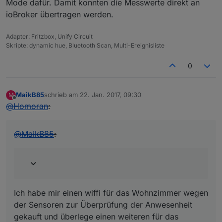
Mode dafür. Damit konnten die Messwerte direkt an
ioBroker übertragen werden.
Adapter: Fritzbox, Unify Circuit
Skripte: dynamic hue, Bluetooth Scan, Multi-Ereignisliste
0
MaikB85
schrieb am
22. Jan. 2017, 09:30
M
zuletzt editiert von
Offline
@
Homoran
:
@
MaikB85
:
Ich habe mir einen wiffi für das Wohnzimmer wegen
der Sensoren zur Überprüfung der Anwesenheit
gekauft und überlege einen weiteren für das