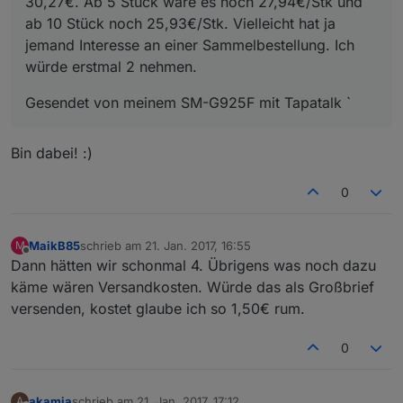
30,27€. Ab 5 Stück wäre es noch 27,94€/Stk und
ab 10 Stück noch 25,93€/Stk. Vielleicht hat ja
jemand Interesse an einer Sammelbestellung. Ich
würde erstmal 2 nehmen.
Gesendet von meinem SM-G925F mit Tapatalk `
Bin dabei! :)
0
MaikB85
schrieb am
21. Jan. 2017, 16:55
M
zuletzt editiert von
Offline
Dann hätten wir schonmal 4. Übrigens was noch dazu
käme wären Versandkosten. Würde das als Großbrief
versenden, kostet glaube ich so 1,50€ rum.
0
akamia
schrieb am
21. Jan. 2017, 17:12
A