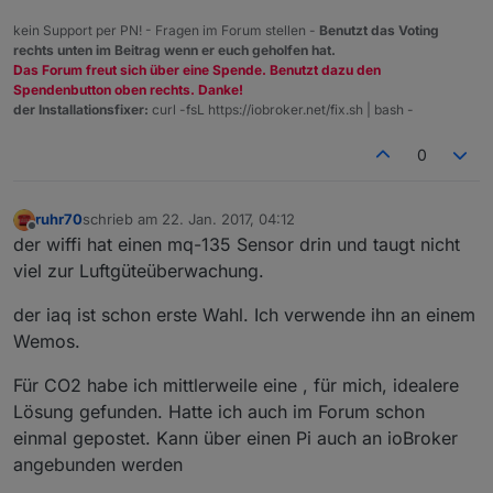
kein Support per PN! - Fragen im Forum stellen -
Benutzt das Voting
rechts unten im Beitrag wenn er euch geholfen hat.
Das Forum freut sich über eine Spende. Benutzt dazu den
Spendenbutton oben rechts. Danke!
der Installationsfixer:
curl -fsL https://iobroker.net/fix.sh | bash -
0
ruhr70
schrieb am
22. Jan. 2017, 04:12
zuletzt editiert von
Offline
der wiffi hat einen mq-135 Sensor drin und taugt nicht
viel zur Luftgüteüberwachung.
der iaq ist schon erste Wahl. Ich verwende ihn an einem
Wemos.
Für CO2 habe ich mittlerweile eine , für mich, idealere
Lösung gefunden. Hatte ich auch im Forum schon
einmal gepostet. Kann über einen Pi auch an ioBroker
angebunden werden