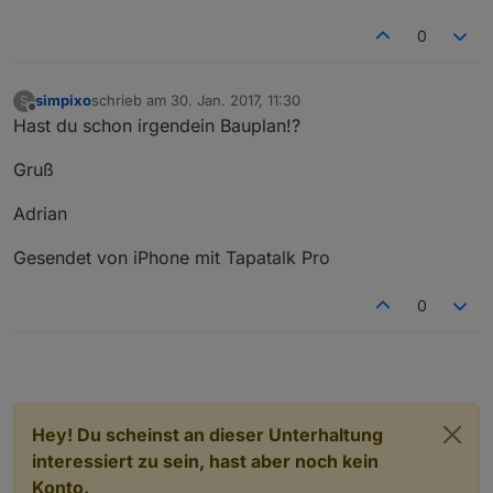
0
simpixo
schrieb am
30. Jan. 2017, 11:30
S
zuletzt editiert von
Offline
Hast du schon irgendein Bauplan!?
Gruß
Adrian
Gesendet von iPhone mit Tapatalk Pro
0
Hey! Du scheinst an dieser Unterhaltung
interessiert zu sein, hast aber noch kein
Konto.