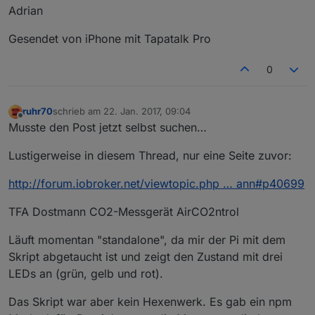
Adrian
Gesendet von iPhone mit Tapatalk Pro
0
ruhr70
schrieb am
22. Jan. 2017, 09:04
zuletzt editiert von
Offline
Musste den Post jetzt selbst suchen…
Lustigerweise in diesem Thread, nur eine Seite zuvor:
http://forum.iobroker.net/viewtopic.php … ann#p40699
TFA Dostmann CO2-Messgerät AirCO2ntrol
Läuft momentan "standalone", da mir der Pi mit dem
Skript abgetaucht ist und zeigt den Zustand mit drei
LEDs an (grün, gelb und rot).
Das Skript war aber kein Hexenwerk. Es gab ein npm