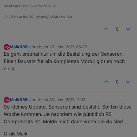
Roses are red, violets are blue,
if I listen to metal, my neighbours do too
0
MaikB85
schrieb am
26. Jan. 2017, 05:33
M
zuletzt editiert von
Offline
Es geht erstmal nur um die Bestellung der Sensoren.
Einen Bausatz für ein komplettes Modul gibt es noch
nicht
0
MaikB85
schrieb am
30. Jan. 2017, 11:02
M
zuletzt editiert von
Offline
So kleines Update. Sensoren sind bestellt. Sollten diese
Woche kommen. Je nachdem wie pünktlich RS
Components ist. Melde mich dann wenn die da sind.
Gruß Maik