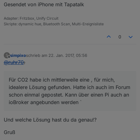
Gesendet von iPhone mit Tapatalk
Adapter: Fritzbox, Unify Circuit
Skripte: dynamic hue, Bluetooth Scan, Multi-Ereignisliste
0
simpixo
schrieb am
22. Jan. 2017, 05:56
S
zuletzt editiert von
Offline
@
ruhr70
:
Für CO2 habe ich mittlerweile eine , für mich,
idealere Lösung gefunden. Hatte ich auch im Forum
schon einmal gepostet. Kann über einen Pi auch an
ioBroker angebunden werden `
Und welche Lösung hast du da genau!?
Gruß