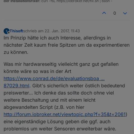
der Installationsfixer:
curl -fsL https://iobroker.net/fix.sh | bash -
0
Thisoft
schrieb am
22. Jan. 2017, 11:43
zuletzt editiert von
Offline
Im Prinzip hätte ich auch Interesse, allerdings in
nächster Zeit kaum freie Spitzen um da experimentieren
zu können.
Was mir hardwareseitig vielleicht ganz gut gefallen
könnte wäre so was in der Art
https://www.conrad.de/de/evaluationsboa …
87029.html
. Gibt's sicherlich weiter östlich bedeutend
preiswerter… Ich denke das sollte doch ohne viel
weitere Beschaltung und mit einem leicht
abgewandelten Script (z.B. von hier
http://forum.iobroker.net/viewtopic.php?f=35&t=2061
)
eine eigenständige Lösung geben die ggf. auch
problemlos um weiter Sensoren erweiterbar wäre.