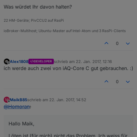
Was würdet Ihr davon halten?
22 HM-Geräte; PivCCU2 auf RasPi
ioBroker-Multihost; Ubuntu-Master auf Intel-Atom und 3 RasPi-Clients
0
Alex1808
schrieb am
22. Jan. 2017, 12:16
DEVELOPER
zuletzt editiert von
Offline
ich werde auch zwei von iAQ-Core C gut gebrauchen. :)
0
MaikB85
schrieb am
22. Jan. 2017, 14:52
M
zuletzt editiert von
Offline
@
Homoran
:
Hallo Maik,
Löten ist (für mich) nicht das Problem. Ich weiss für