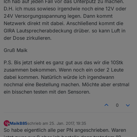
Ich hab auf jeden Fall vor das Unterputz zu machen.
D.H. ich muss sowieso irgendwie noch eine 12V oder
24V Versorgungsspannung legen. Dann kommt
Netzwerk direkt mit dabei. Anschließend kommt die
GIRA Lautsprecherabdeckung drüber. so kann Luft in
der Dose zirkulieren.
Gruß Maik
P.S. Bis jetzt sieht es ganz gut aus das wir die 10Stk
zusammen bekommen. Wenn noch ein oder 2 Leute
dabei kommen. Natürlich würde ich irgendwann
nochmal eine Bestellung machen. Möchte aber erstmal
ein bisschen testen mit den Sensoren.
0
MaikB85
schrieb am
25. Jan. 2017, 19:35
M
zuletzt editiert von
Offline
So habe eigentlich alle per PN angeschrieben. Waren