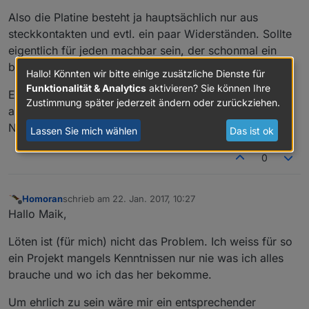
Also die Platine besteht ja hauptsächlich nur aus
steckkontakten und evtl. ein paar Widerständen. Sollte
eigentlich für jeden machbar sein, der schonmal ein
bisschen gelötet hat.
Hallo! Könnten wir bitte einige zusätzliche Dienste für
Funktionalität & Analytics
aktivieren? Sie können Ihre
EDIT: der teensy LC kostet 10€ weniger. Müsste ich
Zustimmung später jederzeit ändern oder zurückziehen.
aber erst testen ob der vernünftig mit dem
Netzwerkmodul läuft
Lassen Sie mich wählen
Das ist ok
0
Homoran
schrieb am
22. Jan. 2017, 10:27
zuletzt editiert von
Offline
Hallo Maik,
Löten ist (für mich) nicht das Problem. Ich weiss für so
ein Projekt mangels Kenntnissen nur nie was ich alles
brauche und wo ich das her bekomme.
Um ehrlich zu sein wäre mir ein entsprechender