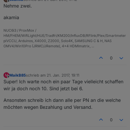
zuletzt editiert von
Offline
Nehme zwei.
akamia
NUC6i3 / ProxMox /
HM/FHEM/WifiLight/HUE/Tradfri/KM200/InfluxDB/RFlink/Plex/Smartmeter
piVCCU, Arduinos, X4000, Z2000, Solo4K, SAMSUNG C & H, NAS
OMV4/Win10Pro (JRMC/JRemote), 4x4 HDMImatrix, ...
0
MaikB85
schrieb am
21. Jan. 2017, 19:11
M
zuletzt editiert von
Offline
Super! Ich warte noch ein paar Tage vielleicht schaffen
wir ja doch noch 10. Sind jetzt bei 6.
Ansonsten schreib ich dann alle per PN an die welche
möchten wegen Bezahlung und Versand.
0