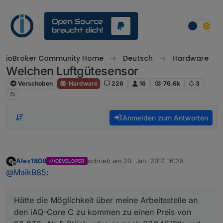
Weiter zum Inhalt
ioBroker Community Home
Deutsch
Hardware
Welchen Luftgütesensor
Verschoben
Hardware
226
16
76.6k
3
Anmelden zum Antworten
Alex1808
schrieb am
20. Jan. 2017, 16:28
DEVELOPER
zuletzt editiert von
Offline
@
MaikB85
:
Hätte die Möglichkeit über meine Arbeitsstelle an
den iAQ-Core C zu kommen zu einen Preis von