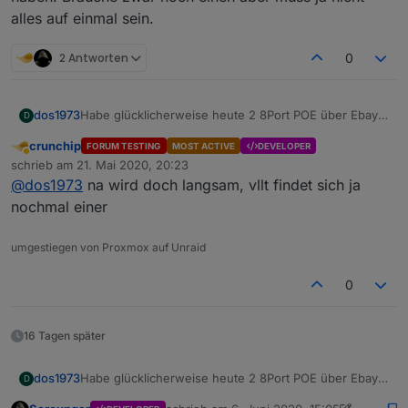
alles auf einmal sein.
2 Antworten
0
Habe glücklicherweise heute 2 8Port POE über Ebay
dos1973
D
Kleinanzeigen für 140€ geholt. ;-)
crunchip
FORUM TESTING
MOST ACTIVE
DEVELOPER
Immer noch teuer, aber saucool alles im Controller zu
Abwesend
schrieb am
21. Mai 2020, 20:23
haben. Brauche zwar noch einen aber muss ja nicht
zuletzt editiert von
@
dos1973
na wird doch langsam, vllt findet sich ja
alles auf einmal sein.
nochmal einer
umgestiegen von Proxmox auf Unraid
0
16 Tagen später
Habe glücklicherweise heute 2 8Port POE über Ebay
dos1973
D
Kleinanzeigen für 140€ geholt. ;-)