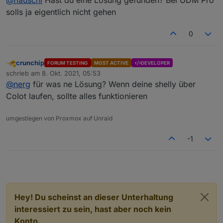
einrichten, hier ist ein Beispiel dazu:
solls ja eigentlich nicht gehen
hey hey.
Ist zwar schon etwas her, aber ich steh grad vorm
0
gleichen Problem.
IoT VLAN endlich mal gebaut mit eigenem WLAN und
zack, direkt das erste Shelly wird vom Adapter
nichtmehr gefunden.
Magst Du mir kurz erklären, wo ich die igmp-proxy
crunchip
einbauen muss? (Habe eine UDM-Pro). Auf dem Unifi
FORUM TESTING
MOST ACTIVE
DEVELOPER
Abwesend
schrieb am
8. Okt. 2021, 05:53
Gateway oder hier irgendwo im ioBroker?
Danke!
zuletzt editiert von
@
nerg
für was ne Lösung? Wenn deine shelly über
CoIot laufen, sollte alles funktionieren
umgestiegen von Proxmox auf Unraid
-1
Hey! Du scheinst an dieser Unterhaltung
interessiert zu sein, hast aber noch kein
Konto.