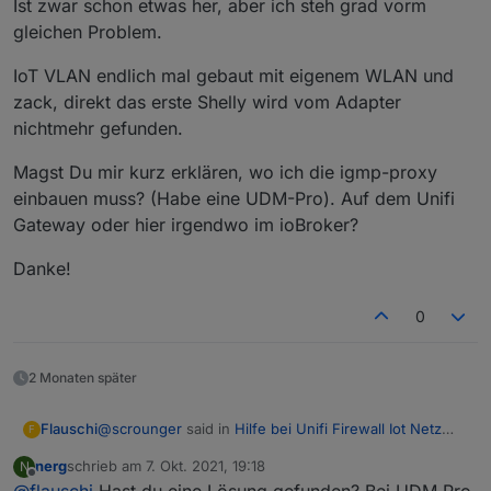
Ist zwar schon etwas her, aber ich steh grad vorm
gleichen Problem.
IoT VLAN endlich mal gebaut mit eigenem WLAN und
zack, direkt das erste Shelly wird vom Adapter
nichtmehr gefunden.
Magst Du mir kurz erklären, wo ich die igmp-proxy
einbauen muss? (Habe eine UDM-Pro). Auf dem Unifi
Gateway oder hier irgendwo im ioBroker?
Danke!
0
2 Monaten später
@
scrounger
said in
Hilfe bei Unifi Firewall Iot Netz
Flauschi
F
Trennung
:
nerg
schrieb am
7. Okt. 2021, 19:18
N
zuletzt editiert von
Offline
@
flauschi
Hast du eine Lösung gefunden? Bei UDM Pro
ng gefunden. Man muss einen igmp-proxy