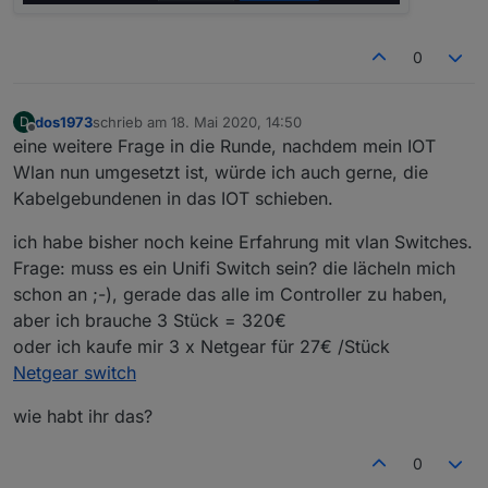
0
dos1973
schrieb am
18. Mai 2020, 14:50
D
zuletzt editiert von
Offline
eine weitere Frage in die Runde, nachdem mein IOT
Wlan nun umgesetzt ist, würde ich auch gerne, die
Kabelgebundenen in das IOT schieben.
ich habe bisher noch keine Erfahrung mit vlan Switches.
Frage: muss es ein Unifi Switch sein? die lächeln mich
schon an ;-), gerade das alle im Controller zu haben,
aber ich brauche 3 Stück = 320€
oder ich kaufe mir 3 x Netgear für 27€ /Stück
Netgear switch
wie habt ihr das?
0