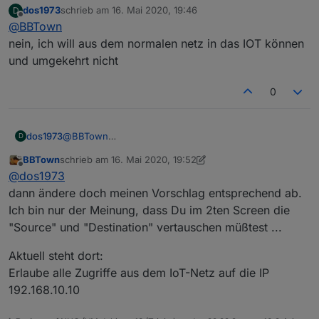
dos1973
schrieb am
16. Mai 2020, 19:46
D
wolltest?
zuletzt editiert von
Offline
@
BBTown
Von mir kommt der Screenshot ja nicht ;-)
nein, ich will aus dem normalen netz in das IOT können
und umgekehrt nicht
0
dos1973
@
BBTown
D
nein, ich will aus dem normalen netz in das IOT
BBTown
schrieb am
16. Mai 2020, 19:52
können und umgekehrt nicht
zuletzt editiert von BBTown
Offline
@
dos1973
dann ändere doch meinen Vorschlag entsprechend ab.
Ich bin nur der Meinung, dass Du im 2ten Screen die
"Source" und "Destination" vertauschen müßtest ...
Aktuell steht dort:
Erlaube alle Zugriffe aus dem IoT-Netz auf die IP
192.168.10.10