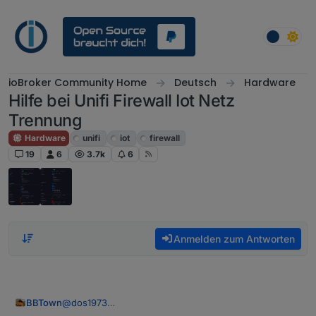
Weiter zum Inhalt
ioBroker Community Home
Deutsch
Hardware
Hilfe bei Unifi Firewall Iot Netz
Trennung
Hardware
unifi
iot
firewall
19
6
3.7k
6
Anmelden zum Antworten
BBTown
@
dos1973
das sieht für mich so aus als war es das was Du