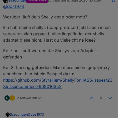
Scrounger
schrieb am
6. Juni 2020, 15:05
DEVELOPER
Immer noch teuer, aber saucool alles im Controller zu
zuletzt editiert von Scrounger
6. Juni 2020
Offline
@
dos1973
haben. Brauche zwar noch einen aber muss ja nicht
alles auf einmal sein.
Worüber läuft dein Shelly coap oder mqtt?
Ich hab meine shellys (coap protocol) jetzt auch in ein
seperates vlan gepackt, allerdings findet der shelly
adapter diese nicht. Hast du vielleicht ne idee?
Edit: per mqtt werden die Shellys vom Adapter
gefunden
Edit2: Lösung gefunden. Man muss einen igmp-proxy
einrichten, hier ist ein Beispiel dazu:
https://github.com/StyraHem/ShellyForHASS/issues/23
8#issuecomment-609010352
D
F
2 Antworten
0
@
dos1973
Scrounger